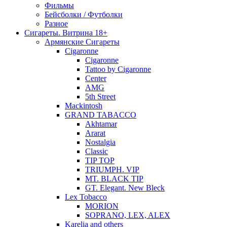
Фильмы
Бейсболки / Футболки
Разное
Сигареты. Витрина 18+
Армянские Сигареты
Cigaronne
Cigaronne
Tattoo by Cigaronne
Center
AMG
5th Street
Mackintosh
GRAND TABACCO
Akhtamar
Ararat
Nostalgia
Classic
TIP TOP
TRIUMPH. VIP
MT. BLACK TIP
GT. Elegant. New Bleck
Lex Tobacco
MORION
SOPRANO, LEX, ALEX
Karelia and others