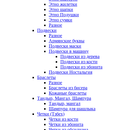
Этно жилетки
Этно шапки
Этно Подушки
Этно сумки
Разное
Подвески
Разное
Армянские буквы
Подвески маски
Подвески в машину
Подвески из дерева
Подвески из кости
Подвески из эбонита
Подвески Ностальгия
Браслеты
Разное
Браслеты из бисера
Кожаные браслеты
Тандыр, Мангал, Шампура
Тандыр, мангал
Шампура для шашлыка
Четки (Тзбех)
Четки из кости
Четки из эбонита
Четки из обсидиана