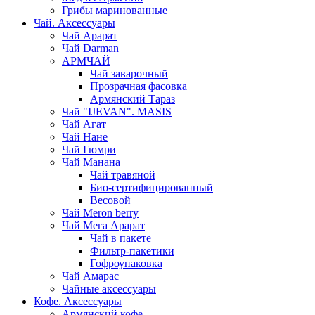
Грибы маринованные
Чай. Аксессуары
Чай Арарат
Чай Darman
АРМЧАЙ
Чай заварочный
Прозрачная фасовка
Армянский Тараз
Чай "IJEVAN". MASIS
Чай Агат
Чай Нане
Чай Гюмри
Чай Манана
Чай травяной
Био-сертифицированный
Весовой
Чай Meron berry
Чай Мега Арарат
Чай в пакете
Фильтр-пакетики
Гофроупаковка
Чай Амарас
Чайные аксессуары
Кофе. Аксессуары
Армянский кофе