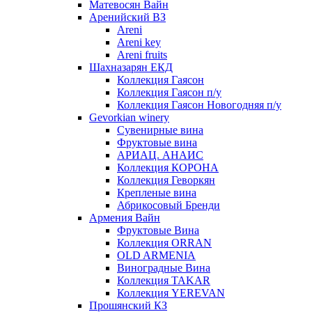
Матевосян Вайн
Аренийский ВЗ
Areni
Areni key
Areni fruits
Шахназарян ЕКД
Коллекция Гаясон
Коллекция Гаясон п/у
Коллекция Гаясон Новогодняя п/у
Gevorkian winery
Сувенирные вина
Фруктовые вина
АРИАЦ. АНАИС
Коллекция КОРОНА
Коллекция Геворкян
Крепленые вина
Абрикосовый Бренди
Армения Вайн
Фруктовые Вина
Коллекция ORRAN
OLD ARMENIA
Виноградные Вина
Коллекция TAKAR
Коллекция YEREVAN
Прошянский КЗ