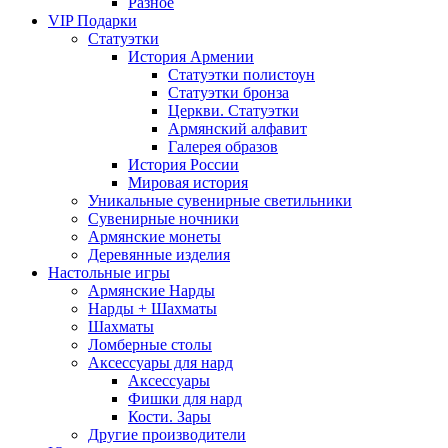
Разное
VIP Подарки
Статуэтки
История Армении
Статуэтки полистоун
Статуэтки бронза
Церкви. Статуэтки
Армянский алфавит
Галерея образов
История России
Мировая история
Уникальные сувенирные светильники
Сувенирные ночники
Армянские монеты
Деревянные изделия
Настольные игры
Армянские Нарды
Нарды + Шахматы
Шахматы
Ломберные столы
Аксессуары для нард
Аксессуары
Фишки для нард
Кости. Зары
Другие производители