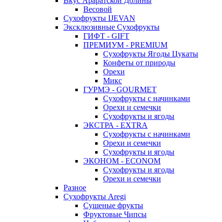
Вкус Араратской Долины
Весовой
Сухофрукты IJEVAN
Эксклюзивные Сухофрукты
ГИФТ - GIFT
ПРЕМИУМ - PREMIUM
Сухофрукты Ягоды Цукаты
Конфеты от природы
Орехи
Микс
ГУРМЭ - GOURMET
Сухофрукты с начинками
Орехи и семечки
Сухофрукты и ягоды
ЭКСТРА - EXTRA
Сухофрукты с начинками
Орехи и семечки
Сухофрукты и ягоды
ЭКОНОМ - ECONOM
Сухофрукты и ягоды
Орехи и семечки
Разное
Сухофрукты Aregi
Сушеные фрукты
Фруктовые Чипсы