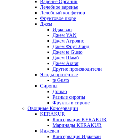
Варенье Органик
Лечебное варенье
Лечебный конфитюр
Фруктовое пюре
Джем
Иджеван
Джем YAN
Джем Агроянс
Джем Фрут Ланд
Джем te Gusto
Джем Шамб
Джем Ararat
Другие производители
Ягоды протёртые
te Gusto
Сиропы
Дошаб
Разные сиропы
Фрукты в сиропе
Овощные Консервации
KERAKUR
Консервация KERAKUR
Маринады KERAKUR
Иджеван
Консервация Иджеван