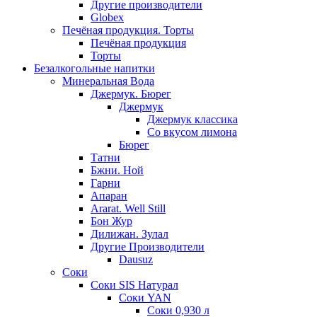
Другие производители
Globex
Печёная продукция. Торты
Печёная продукция
Торты
Безалкогольные напитки
Минеральная Вода
Джермук. Бюрег
Джермук
Джермук классика
Со вкусом лимона
Бюрег
Татни
Бжни. Ной
Гарни
Апаран
Ararat. Well Still
Бон Жур
Дилижан. Зулал
Другие Производители
Dausuz
Соки
Соки SIS Натурал
Соки YAN
Соки 0,930 л