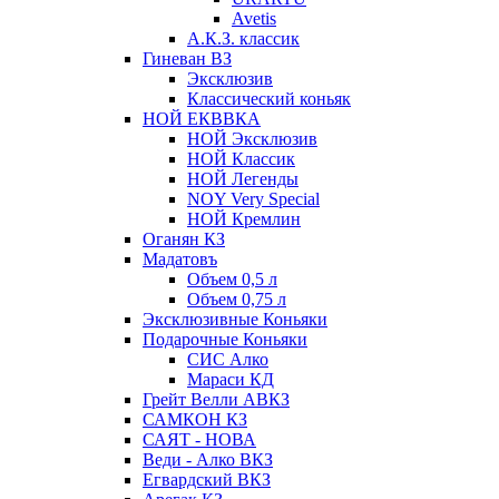
Avetis
А.К.З. классик
Гиневан ВЗ
Эксклюзив
Классический коньяк
НОЙ ЕКВВКА
НОЙ Эксклюзив
НОЙ Классик
НОЙ Легенды
NOY Very Speсial
НОЙ Кремлин
Оганян КЗ
Мадатовъ
Объем 0,5 л
Объем 0,75 л
Эксклюзивные Коньяки
Подарочные Коньяки
СИС Алко
Мараси КД
Грейт Велли АВКЗ
САМКОН КЗ
САЯТ - НОВА
Веди - Алко ВКЗ
Егвардский ВКЗ