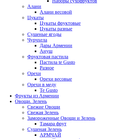
Наборы сухофруктов
Алани
Алани весовой
Цукаты
Цукаты фруктовые
Цукаты разные
Сушеные ягоды
Чурчхела
Дары Армении
Ануш
Фруктовая пастила
Пастила te Gusto
Разное
Орехи
Орехи весовые
Орехи в меду
Te Gusto
Фрукты из Армении
Овощи. Зелень
Свежие Овощи
Свежая Зелень
Замороженные Овощи и Зелень
Тамара фрут
Сушеная Зелень
АРМЧАЙ