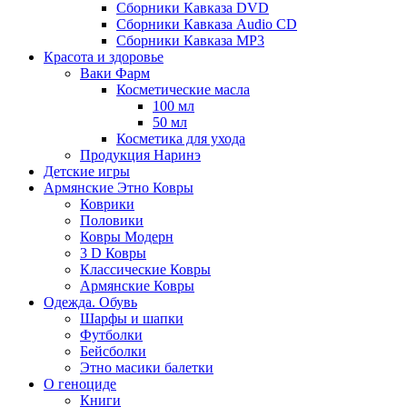
Сборники Кавказа DVD
Сборники Кавказа Audio CD
Сборники Кавказа MP3
Красота и здоровье
Ваки Фарм
Косметические масла
100 мл
50 мл
Косметика для ухода
Продукция Наринэ
Детские игры
Армянские Этно Ковры
Коврики
Половики
Ковры Модерн
3 D Ковры
Классические Ковры
Армянские Ковры
Одежда. Обувь
Шарфы и шапки
Футболки
Бейсболки
Этно масики балетки
О геноциде
Книги