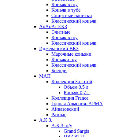
Коньяк в п/у
Коньяк в тубе
Спиртные напитки
Классический коньяк
АрАрАт ЕКЗ
Элитные
Коньяк в п/у
Классический коньяк
Иджеванский ВКЗ
Марочные коньяки
Коньяки п/у
Классический коньяк
Бренди
МАП
Коллекция Золотой
Объем 0,5 л
Коньяк 0,7 л
Коллекция France
Горная Армения. АРМА
Айвазовский
Разные
А.К.З.
А.К.З. п/у
Grand Sargis
URARTU