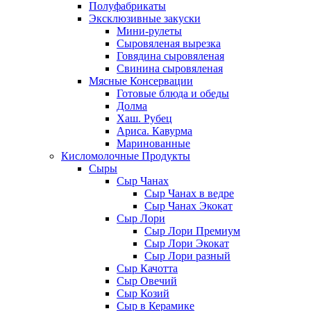
Полуфабрикаты
Эксклюзивные закуски
Мини-рулеты
Сыровяленая вырезка
Говядина сыровяленая
Свинина сыровяленая
Мясные Консервации
Готовые блюда и обеды
Долма
Хаш. Рубец
Ариса. Кавурма
Маринованные
Кисломолочные Продукты
Сыры
Сыр Чанах
Сыр Чанах в ведре
Сыр Чанах Экокат
Сыр Лори
Сыр Лори Премиум
Сыр Лори Экокат
Сыр Лори разный
Сыр Качотта
Сыр Овечий
Сыр Козий
Сыр в Керамике