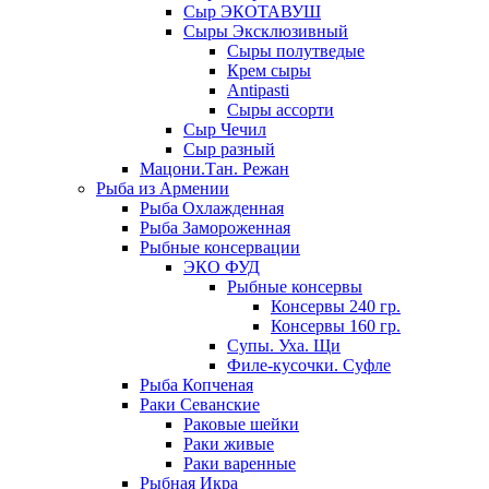
Сыр ЭКОТАВУШ
Сыры Эксклюзивный
Сыры полутведые
Крем сыры
Antipasti
Сыры ассорти
Сыр Чечил
Сыр разный
Мацони.Тан. Режан
Рыба из Армении
Рыба Охлажденная
Рыба Замороженная
Рыбные консервации
ЭКО ФУД
Рыбные консервы
Консервы 240 гр.
Консервы 160 гр.
Супы. Уха. Щи
Филе-кусочки. Суфле
Рыба Копченая
Раки Севанские
Раковые шейки
Раки живые
Раки варенные
Рыбная Икра