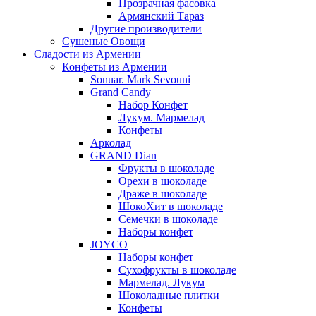
Прозрачная фасовка
Армянский Тараз
Другие производители
Сушеные Овощи
Сладости из Армении
Конфеты из Армении
Sonuar. Mark Sevouni
Grand Candy
Набор Конфет
Лукум. Мармелад
Конфеты
Арколад
GRAND Dian
Фрукты в шоколаде
Орехи в шоколаде
Драже в шоколаде
ШокоХит в шоколаде
Семечки в шоколаде
Наборы конфет
JOYCO
Наборы конфет
Сухофрукты в шоколаде
Мармелад. Лукум
Шоколадные плитки
Конфеты