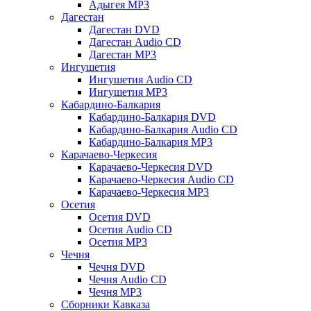
Адыгея MP3
Дагестан
Дагестан DVD
Дагестан Audio CD
Дагестан MP3
Ингушетия
Ингушетия Audio CD
Ингушетия MP3
Кабардино-Балкария
Кабардино-Балкария DVD
Кабардино-Балкария Audio CD
Кабардино-Балкария MP3
Карачаево-Черкесия
Карачаево-Черкесия DVD
Карачаево-Черкесия Audio CD
Карачаево-Черкесия MP3
Осетия
Осетия DVD
Осетия Audio CD
Осетия MP3
Чечня
Чечня DVD
Чечня Audio CD
Чечня MP3
Сборники Кавказа