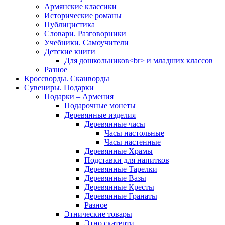
Армянские классики
Исторические романы
Публицистика
Словари. Разговорники
Учебники. Самоучители
Детские книги
Для дошкольников<br> и младших классов
Разное
Кроссворды. Сканворды
Сувениры. Подарки
Подарки – Армения
Подарочные монеты
Деревянные изделия
Деревянные часы
Часы настольные
Часы настенные
Деревянные Храмы
Подставки для напитков
Деревянные Тарелки
Деревянные Вазы
Деревянные Кресты
Деревянные Гранаты
Разное
Этнические товары
Этно скатерти