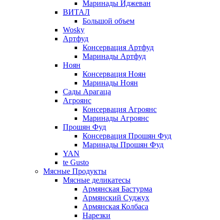
Маринады Иджеван
ВИТАЛ
Большой объем
Wosky
Артфуд
Консервация Артфуд
Маринады Артфуд
Ноян
Консервация Ноян
Маринады Ноян
Сады Арагаца
Агроянс
Консервация Агроянс
Маринады Агроянс
Прошян Фуд
Консервация Прошян Фуд
Маринады Прошян Фуд
YAN
te Gusto
Мясные Продукты
Мясные деликатесы
Армянская Бастурма
Армянский Суджух
Армянская Колбаса
Нарезки