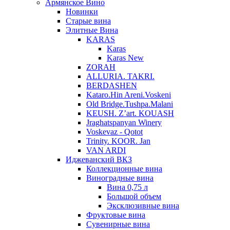
Армянское Вино
Новинки
Старые вина
Элитные Вина
KARAS
Karas
Karas New
ZORAH
ALLURIA. TAKRI.
BERDASHEN
Kataro.Hin Areni.Voskeni
Old Bridge.Tushpa.Malani
KEUSH. Z’art. KOUASH
Jraghatspanyan Winery
Voskevaz - Qotot
Trinity. KOOR. Jan
VAN ARDI
Иджеванский ВКЗ
Коллекционные вина
Виноградные вина
Вина 0,75 л
Большой объем
Эксклюзивные вина
Фруктовые вина
Cувенирные вина