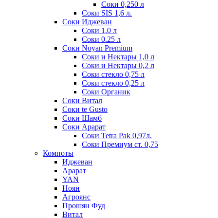
Соки 0,250 л
Соки SIS 1,6 л.
Соки Иджеван
Соки 1.0 л
Соки 0.25 л
Соки Noyan Premium
Соки и Нектары 1,0 л
Соки и Нектары 0,2 л
Соки стекло 0,75 л
Соки стекло 0,25 л
Соки Органик
Соки Витал
Соки te Gusto
Соки Шамб
Соки Арарат
Соки Tetra Pak 0,97л.
Соки Премиум ст. 0,75
Компоты
Иджеван
Арарат
YAN
Ноян
Агроянс
Прошян Фуд
Витал