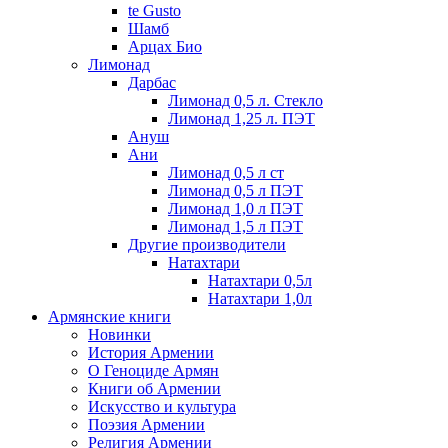
te Gusto
Шамб
Арцах Био
Лимонад
Дарбас
Лимонад 0,5 л. Стекло
Лимонад 1,25 л. ПЭТ
Ануш
Ани
Лимонад 0,5 л ст
Лимонад 0,5 л ПЭТ
Лимонад 1,0 л ПЭТ
Лимонад 1,5 л ПЭТ
Другие производители
Натахтари
Натахтари 0,5л
Натахтари 1,0л
Армянские книги
Новинки
История Армении
О Геноциде Армян
Книги об Армении
Иcкусство и культура
Поэзия Армении
Религия Армении