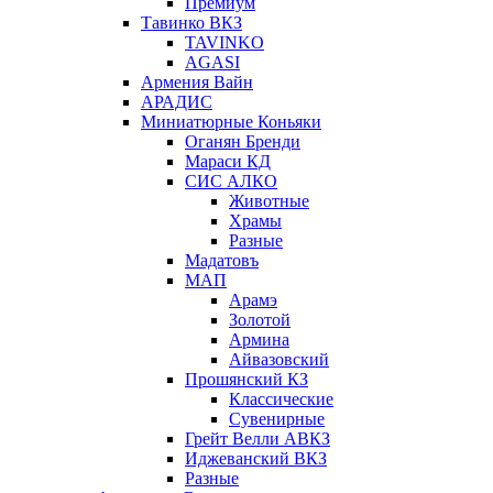
Премиум
Тавинко ВКЗ
TAVINKO
AGASI
Армения Вайн
АРАДИС
Миниатюрные Коньяки
Оганян Бренди
Мараси КД
СИС АЛКО
Животные
Храмы
Разные
Мадатовъ
МАП
Арамэ
Золотой
Армина
Айвазовский
Прошянский КЗ
Классические
Сувенирные
Грейт Велли АВКЗ
Иджеванский ВКЗ
Разные