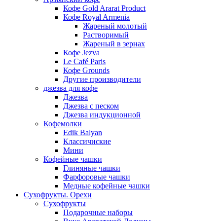
Кофе Gold Ararat Product
Кофе Royal Armenia
Жареный молотый
Растворимый
Жареный в зернах
Кофе Jezva
Le Café Paris
Кофе Grounds
Другие производители
джезва для кофе
Джезва
Джезва с песком
Джезва индукционной
Кофемолки
Edik Balyan
Классичиские
Мини
Кофейные чашки
Глиняные чашки
Фарфоровые чашки
Медные кофейные чашки
Сухофрукты. Орехи
Сухофрукты
Подарочные наборы