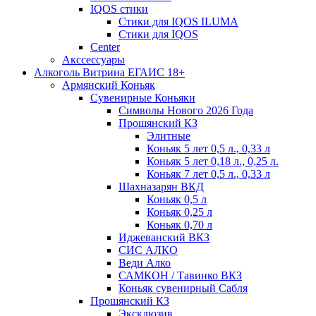
IQOS стики
Стики для IQOS ILUMA
Стики для IQOS
Сenter
Акссессуары
Алкоголь Витрина ЕГАИС 18+
Армянский Коньяк
Сувенирные Коньяки
Символы Нового 2026 Года
Прошянский КЗ
Элитные
Коньяк 5 лет 0,5 л., 0,33 л
Коньяк 5 лет 0,18 л., 0,25 л.
Коньяк 7 лет 0,5 л., 0,33 л
Шахназарян ВКД
Коньяк 0,5 л
Коньяк 0,25 л
Коньяк 0,70 л
Иджеванский ВКЗ
СИС АЛКО
Веди Алко
САМКОН / Тавинко ВКЗ
Коньяк сувенирный Сабля
Прошянский КЗ
Эксклюзив