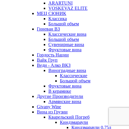
ARARTUNI
VOSKEVAZ ELITE
МЕЦ СЮНИК
Классика
Большой объем
Гиневан ВЗ
Классические вина
Большой объем
Сувенирные вина
Фруктовые вина
Гордость Нации
Вайк Груп
Веди - Алко ВКЗ
Виноградные вина
Классические
Большой объем
Фруктовые вина
В керамике
Другие Производители
Армянские вина
Givany Wine
Вина из Грузии
Кварельский Погреб
Киндзмараули
Киндзмараули 0,75л