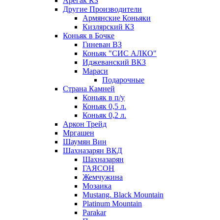
Арегак КЗ
Другие Производители
Армянские Коньяки
Кизлярский КЗ
Коньяк в Бочке
Гиневан ВЗ
Коньяк "СИС АЛКО"
Иджеванский ВКЗ
Мараси
Подарочные
Страна Камней
Коньяк в п/у
Коньяк 0,5 л.
Коньяк 0,2 л.
Аркон Трейд
Мргашен
Шаумян Вин
Шахназарян ВКД
Шахназарян
ГАЯСОН
Жемчужина
Мозаика
Mustang. Black Mountain
Platinum Mountain
Parakar