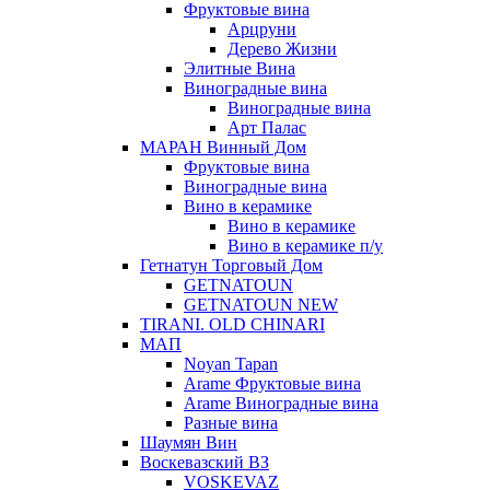
Фруктовые вина
Арцруни
Дерево Жизни
Элитные Вина
Виноградные вина
Виноградные вина
Арт Палас
МАРАН Винный Дом
Фруктовые вина
Виноградные вина
Вино в керамике
Вино в керамике
Вино в керамике п/у
Гетнатун Торговый Дом
GETNATOUN
GETNATOUN NEW
TIRANI. OLD CHINARI
МАП
Noyan Tapan
Arame Фруктовые вина
Arame Виноградные вина
Разные вина
Шаумян Вин
Воскевазский ВЗ
VOSKEVAZ