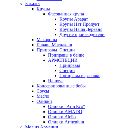
Бакалея
Крупы
Фасованная крупа
Крупы Арарат
Крупы Нат Продукт
Крупы Наша Деревня
Другие производители
Макароны
Лаваш. Матнакаш
Приправы. Специи
Приправы в банке
АРМСПЕЦИИ
Приправы
Специи
Приправы в фасовке
Hamove
Консервированные бобы
Соусы
Масло
Оливки
Оливки "Arm Eco"
Оливки AMADO
Оливки Aiello
Оливки Armenium
Мед из Армении