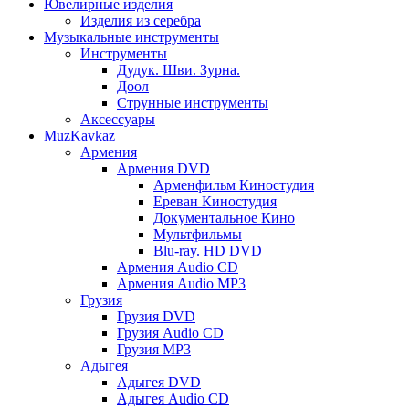
Ювелирные изделия
Изделия из серебра
Музыкальные инструменты
Инструменты
Дудук. Шви. Зурна.
Доол
Струнные инструменты
Аксессуары
MuzKavkaz
Армения
Армения DVD
Арменфильм Киностудия
Ереван Киностудия
Документальное Кино
Мультфильмы
Blu-ray. HD DVD
Армения Audio CD
Армения Audio MP3
Грузия
Грузия DVD
Грузия Audio CD
Грузия MP3
Адыгея
Адыгея DVD
Адыгея Audio CD