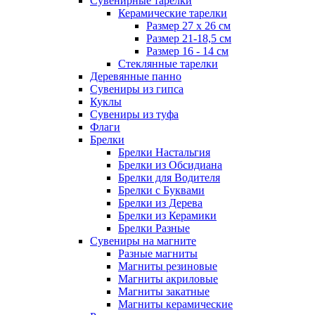
Сувенирные тарелки
Керамические тарелки
Размер 27 х 26 см
Размер 21-18,5 см
Размер 16 - 14 см
Стеклянные тарелки
Деревянные панно
Сувениры из гипса
Куклы
Сувениры из туфа
Флаги
Брелки
Брелки Настальгия
Брелки из Обсидиана
Брелки для Водителя
Брелки с Буквами
Брелки из Дерева
Брелки из Керамики
Брелки Разные
Сувениры на магните
Разные магниты
Магниты резиновые
Магниты акриловые
Магниты закатные
Магниты керамические