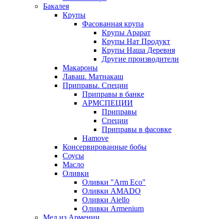
Бакалея
Крупы
Фасованная крупа
Крупы Арарат
Крупы Нат Продукт
Крупы Наша Деревня
Другие производители
Макароны
Лаваш. Матнакаш
Приправы. Специи
Приправы в банке
АРМСПЕЦИИ
Приправы
Специи
Приправы в фасовке
Hamove
Консервированные бобы
Соусы
Масло
Оливки
Оливки "Arm Eco"
Оливки AMADO
Оливки Aiello
Оливки Armenium
Мед из Армении