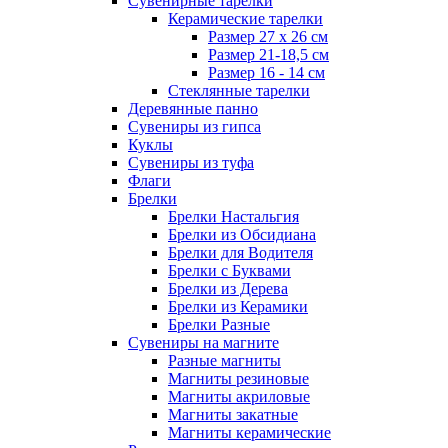
Сувенирные тарелки
Керамические тарелки
Размер 27 х 26 см
Размер 21-18,5 см
Размер 16 - 14 см
Стеклянные тарелки
Деревянные панно
Сувениры из гипса
Куклы
Сувениры из туфа
Флаги
Брелки
Брелки Настальгия
Брелки из Обсидиана
Брелки для Водителя
Брелки с Буквами
Брелки из Дерева
Брелки из Керамики
Брелки Разные
Сувениры на магните
Разные магниты
Магниты резиновые
Магниты акриловые
Магниты закатные
Магниты керамические