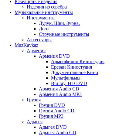
Ювелирные изделия
Изделия из серебра
Музыкальные инструменты
Инструменты
Дудук. Шви. Зурна.
Доол
Струнные инструменты
Аксессуары
MuzKavkaz
Армения
Армения DVD
Арменфильм Киностудия
Ереван Киностудия
Документальное Кино
Мультфильмы
Blu-ray. HD DVD
Армения Audio CD
Армения Audio MP3
Грузия
Грузия DVD
Грузия Audio CD
Грузия MP3
Адыгея
Адыгея DVD
Адыгея Audio CD