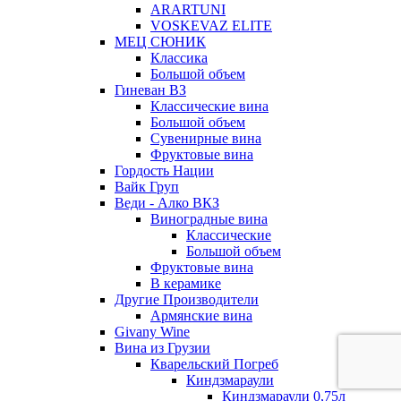
ARARTUNI
VOSKEVAZ ELITE
МЕЦ СЮНИК
Классика
Большой объем
Гиневан ВЗ
Классические вина
Большой объем
Сувенирные вина
Фруктовые вина
Гордость Нации
Вайк Груп
Веди - Алко ВКЗ
Виноградные вина
Классические
Большой объем
Фруктовые вина
В керамике
Другие Производители
Армянские вина
Givany Wine
Вина из Грузии
Кварельский Погреб
Киндзмараули
Киндзмараули 0,75л