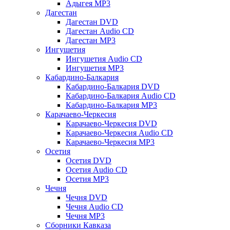
Адыгея MP3
Дагестан
Дагестан DVD
Дагестан Audio CD
Дагестан MP3
Ингушетия
Ингушетия Audio CD
Ингушетия MP3
Кабардино-Балкария
Кабардино-Балкария DVD
Кабардино-Балкария Audio CD
Кабардино-Балкария MP3
Карачаево-Черкесия
Карачаево-Черкесия DVD
Карачаево-Черкесия Audio CD
Карачаево-Черкесия MP3
Осетия
Осетия DVD
Осетия Audio CD
Осетия MP3
Чечня
Чечня DVD
Чечня Audio CD
Чечня MP3
Сборники Кавказа