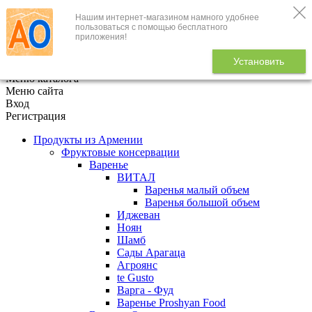
Нашим интернет-магазином намного удобнее
+7 (495) 646-888-1
пользоваться с помощью бесплатного
приложения!
В корзине
0
товаров
Установить
x
Меню каталога
Меню сайта
Вход
Регистрация
Продукты из Армении
Фруктовые консервации
Варенье
ВИТАЛ
Варенья малый объем
Варенья большой объем
Иджеван
Ноян
Шамб
Сады Арагаца
Агроянс
te Gusto
Варга - Фуд
Варенье Proshyan Food