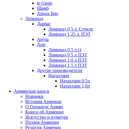
te Gusto
Шамб
Арцах Био
Лимонад
Дарбас
Лимонад 0,5 л. Стекло
Лимонад 1,25 л. ПЭТ
Ануш
Ани
Лимонад 0,5 л ст
Лимонад 0,5 л ПЭТ
Лимонад 1,0 л ПЭТ
Лимонад 1,5 л ПЭТ
Другие производители
Натахтари
Натахтари 0,5л
Натахтари 1,0л
Армянские книги
Новинки
История Армении
О Геноциде Армян
Книги об Армении
Иcкусство и культура
Поэзия Армении
Религия Армении