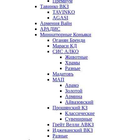
Премиум
Тавинко ВКЗ
TAVINKO
AGASI
Армения Вайн
АРАДИС
Миниатюрные Коньяки
Оганян Бренди
Мараси КД
СИС АЛКО
Животные
Храмы
Разные
Мадатовъ
МАП
Арамэ
Золотой
Армина
Айвазовский
Прошянский КЗ
Классические
Сувенирные
Грейт Велли АВКЗ
Иджеванский ВКЗ
Разные