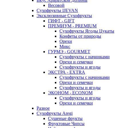
Вкус Араратской Долины
Весовой
Сухофрукты IJEVAN
Эксклюзивные Сухофрукты
ГИФТ - GIFT
ПРЕМИУМ - PREMIUM
Сухофрукты Ягоды Цукаты
Конфеты от природы
Орехи
Микс
ГУРМЭ - GOURMET
Сухофрукты с начинками
Орехи и семечки
Сухофрукты и ягоды
ЭКСТРА - EXTRA
Сухофрукты с начинками
Орехи и семечки
Сухофрукты и ягоды
ЭКОНОМ - ECONOM
Сухофрукты и ягоды
Орехи и семечки
Разное
Сухофрукты Aregi
Сушеные фрукты
Фруктовые Чипсы