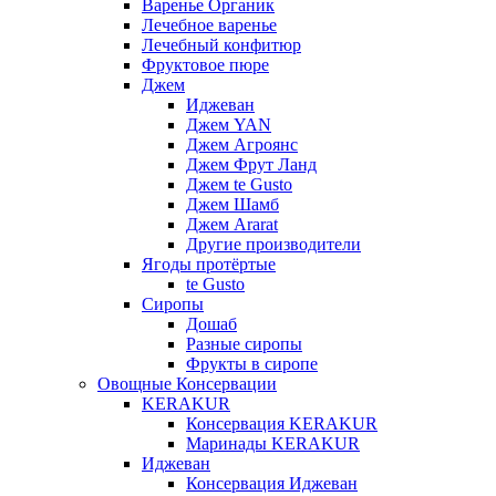
Варенье Органик
Лечебное варенье
Лечебный конфитюр
Фруктовое пюре
Джем
Иджеван
Джем YAN
Джем Агроянс
Джем Фрут Ланд
Джем te Gusto
Джем Шамб
Джем Ararat
Другие производители
Ягоды протёртые
te Gusto
Сиропы
Дошаб
Разные сиропы
Фрукты в сиропе
Овощные Консервации
KERAKUR
Консервация KERAKUR
Маринады KERAKUR
Иджеван
Консервация Иджеван