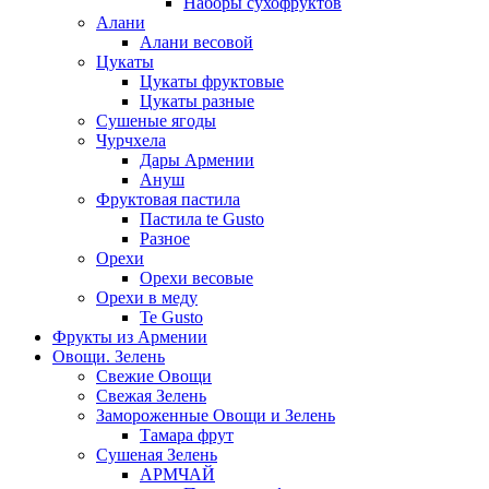
Наборы сухофруктов
Алани
Алани весовой
Цукаты
Цукаты фруктовые
Цукаты разные
Сушеные ягоды
Чурчхела
Дары Армении
Ануш
Фруктовая пастила
Пастила te Gusto
Разное
Орехи
Орехи весовые
Орехи в меду
Te Gusto
Фрукты из Армении
Овощи. Зелень
Свежие Овощи
Свежая Зелень
Замороженные Овощи и Зелень
Тамара фрут
Сушеная Зелень
АРМЧАЙ