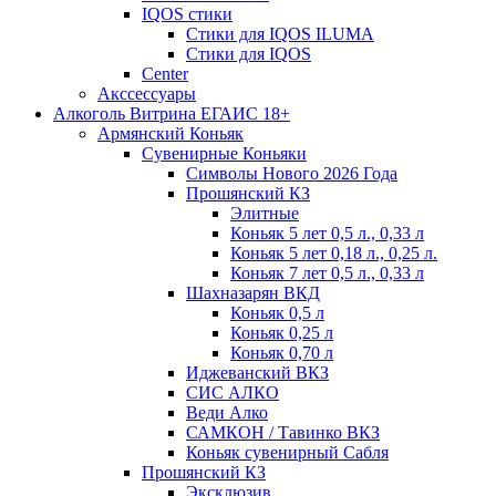
IQOS стики
Стики для IQOS ILUMA
Стики для IQOS
Сenter
Акссессуары
Алкоголь Витрина ЕГАИС 18+
Армянский Коньяк
Сувенирные Коньяки
Символы Нового 2026 Года
Прошянский КЗ
Элитные
Коньяк 5 лет 0,5 л., 0,33 л
Коньяк 5 лет 0,18 л., 0,25 л.
Коньяк 7 лет 0,5 л., 0,33 л
Шахназарян ВКД
Коньяк 0,5 л
Коньяк 0,25 л
Коньяк 0,70 л
Иджеванский ВКЗ
СИС АЛКО
Веди Алко
САМКОН / Тавинко ВКЗ
Коньяк сувенирный Сабля
Прошянский КЗ
Эксклюзив