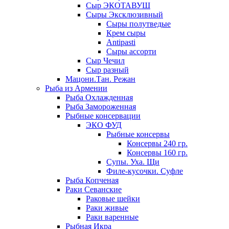
Сыр ЭКОТАВУШ
Сыры Эксклюзивный
Сыры полутведые
Крем сыры
Antipasti
Сыры ассорти
Сыр Чечил
Сыр разный
Мацони.Тан. Режан
Рыба из Армении
Рыба Охлажденная
Рыба Замороженная
Рыбные консервации
ЭКО ФУД
Рыбные консервы
Консервы 240 гр.
Консервы 160 гр.
Супы. Уха. Щи
Филе-кусочки. Суфле
Рыба Копченая
Раки Севанские
Раковые шейки
Раки живые
Раки варенные
Рыбная Икра