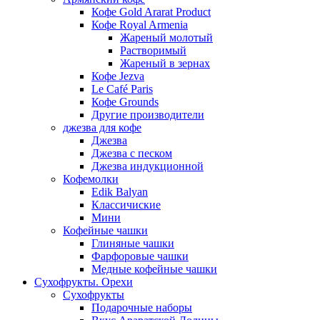
Кофе Gold Ararat Product
Кофе Royal Armenia
Жареный молотый
Растворимый
Жареный в зернах
Кофе Jezva
Le Café Paris
Кофе Grounds
Другие производители
джезва для кофе
Джезва
Джезва с песком
Джезва индукционной
Кофемолки
Edik Balyan
Классичиские
Мини
Кофейные чашки
Глиняные чашки
Фарфоровые чашки
Медные кофейные чашки
Сухофрукты. Орехи
Сухофрукты
Подарочные наборы