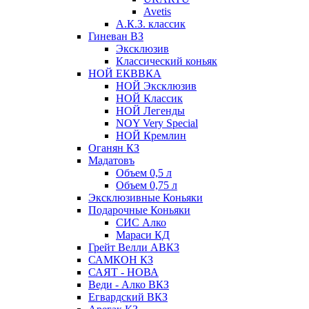
Avetis
А.К.З. классик
Гиневан ВЗ
Эксклюзив
Классический коньяк
НОЙ ЕКВВКА
НОЙ Эксклюзив
НОЙ Классик
НОЙ Легенды
NOY Very Speсial
НОЙ Кремлин
Оганян КЗ
Мадатовъ
Объем 0,5 л
Объем 0,75 л
Эксклюзивные Коньяки
Подарочные Коньяки
СИС Алко
Мараси КД
Грейт Велли АВКЗ
САМКОН КЗ
САЯТ - НОВА
Веди - Алко ВКЗ
Егвардский ВКЗ