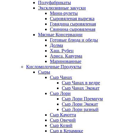
Полуфабрикаты
Эксклюзивные закуски
Мини-рулеты
Сыровяленая вырезка
Говядина сыровяленая
Свинина сыровяленая
Мясные Консервации
Готовые блюда и обеды
Долма
Хаш. Рубец
Ариса. Кавурма
Маринованные
Кисломолочные Продукты
Сыры
Сыр Чанах
Сыр Чанах в ведре
Сыр Чанах Экокат
Сыр Лори
Сыр Лори Премиум
Сыр Лори Экокат
Сыр Лори разный
Сыр Качотта
Сыр Овечий
Сыр Козий
Сыр в Керамике