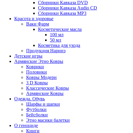
Сборники Кавказа DVD
Сборники Кавказа Audio CD
Сборники Кавказа MP3
Красота и здоровье
Ваки Фарм
Косметические масла
100 мл
50 мл
Косметика для ухода
Продукция Наринэ
Детские игры
Армянские Этно Ковры
Коврики
Половики
Ковры Модерн
3 D Ковры
Классические Ковры
Армянские Ковры
Одежда. Обувь
Шарфы и шапки
Футболки
Бейсболки
Этно масики балетки
О геноциде
Книги