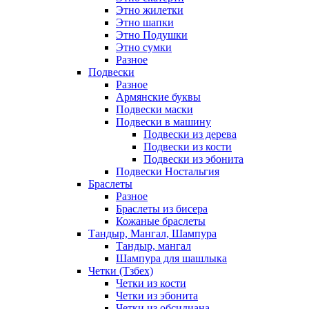
Этно жилетки
Этно шапки
Этно Подушки
Этно сумки
Разное
Подвески
Разное
Армянские буквы
Подвески маски
Подвески в машину
Подвески из дерева
Подвески из кости
Подвески из эбонита
Подвески Ностальгия
Браслеты
Разное
Браслеты из бисера
Кожаные браслеты
Тандыр, Мангал, Шампура
Тандыр, мангал
Шампура для шашлыка
Четки (Тзбех)
Четки из кости
Четки из эбонита
Четки из обсидиана