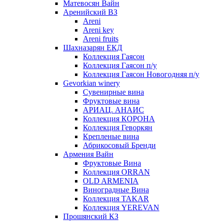
Матевосян Вайн
Аренийский ВЗ
Areni
Areni key
Areni fruits
Шахназарян ЕКД
Коллекция Гаясон
Коллекция Гаясон п/у
Коллекция Гаясон Новогодняя п/у
Gevorkian winery
Сувенирные вина
Фруктовые вина
АРИАЦ. АНАИС
Коллекция КОРОНА
Коллекция Геворкян
Крепленые вина
Абрикосовый Бренди
Армения Вайн
Фруктовые Вина
Коллекция ORRAN
OLD ARMENIA
Виноградные Вина
Коллекция TAKAR
Коллекция YEREVAN
Прошянский КЗ