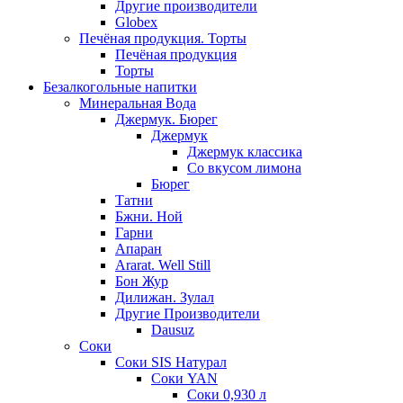
Другие производители
Globex
Печёная продукция. Торты
Печёная продукция
Торты
Безалкогольные напитки
Минеральная Вода
Джермук. Бюрег
Джермук
Джермук классика
Со вкусом лимона
Бюрег
Татни
Бжни. Ной
Гарни
Апаран
Ararat. Well Still
Бон Жур
Дилижан. Зулал
Другие Производители
Dausuz
Соки
Соки SIS Натурал
Соки YAN
Соки 0,930 л