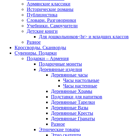
Армянские классики
Исторические романы
Публицистика
Словари. Разговорники
Учебники. Самоучители
Детские книги
Для дошкольников<br> и младших классов
Разное
Кроссворды. Сканворды
Сувениры. Подарки
Подарки – Армения
Подарочные монеты
Деревянные изделия
Деревянные часы
Часы настольные
Часы настенные
Деревянные Храмы
Подставки для напитков
Деревянные Тарелки
Деревянные Вазы
Деревянные Кресты
Деревянные Гранаты
Разное
Этнические товары
Этно скатерти