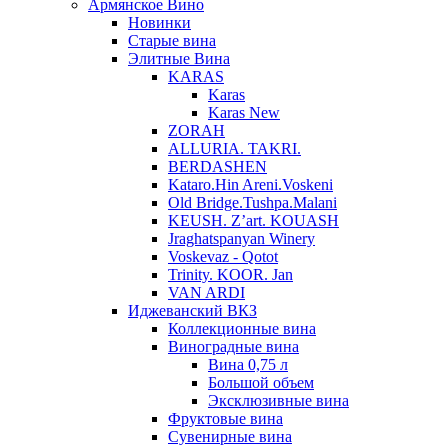
Армянское Вино
Новинки
Старые вина
Элитные Вина
KARAS
Karas
Karas New
ZORAH
ALLURIA. TAKRI.
BERDASHEN
Kataro.Hin Areni.Voskeni
Old Bridge.Tushpa.Malani
KEUSH. Z’art. KOUASH
Jraghatspanyan Winery
Voskevaz - Qotot
Trinity. KOOR. Jan
VAN ARDI
Иджеванский ВКЗ
Коллекционные вина
Виноградные вина
Вина 0,75 л
Большой объем
Эксклюзивные вина
Фруктовые вина
Cувенирные вина