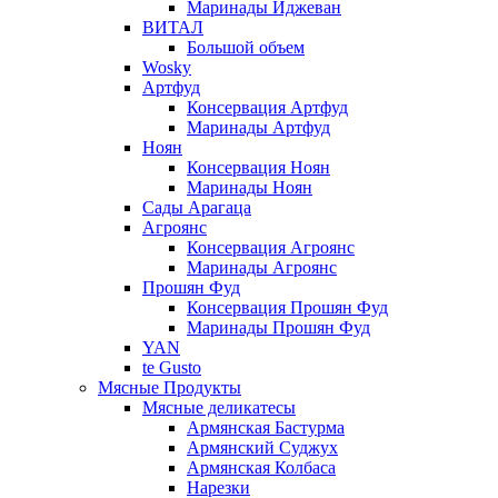
Маринады Иджеван
ВИТАЛ
Большой объем
Wosky
Артфуд
Консервация Артфуд
Маринады Артфуд
Ноян
Консервация Ноян
Маринады Ноян
Сады Арагаца
Агроянс
Консервация Агроянс
Маринады Агроянс
Прошян Фуд
Консервация Прошян Фуд
Маринады Прошян Фуд
YAN
te Gusto
Мясные Продукты
Мясные деликатесы
Армянская Бастурма
Армянский Суджух
Армянская Колбаса
Нарезки