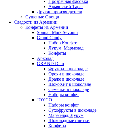
Прозрачная фасовка
Армянский Тараз
Другие производители
Сушеные Овощи
Сладости из Армении
Конфеты из Армении
Sonuar. Mark Sevouni
Grand Candy
Набор Конфет
Лукум. Мармелад
Конфеты
Арколад
GRAND Dian
Фрукты в шоколаде
Орехи в шоколаде
Драже в шоколаде
ШокоХит в шоколаде
Семечки в шоколаде
Наборы конфет
JOYCO
Наборы конфет
Сухофрукты в шоколаде
Мармелад. Лукум
Шоколадные плитки
Конфеты