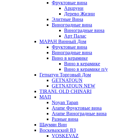
Фруктовые вина
Арцруни
Дерево Жизни
Элитные Вина
Виноградные вина
Виноградные вина
Арт Палас
МАРАН Винный Дом
Фруктовые вина
Виноградные вина
Вино в керамике
Вино в керамике
Вино в керамике п/у
Гетнатун Торговый Дом
GETNATOUN
GETNATOUN NEW
TIRANI. OLD CHINARI
МАП
Noyan Tapan
Arame Фруктовые вина
Arame Виноградные вина
Разные вина
Шаумян Вин
Воскевазский ВЗ
VOSKEVAZ