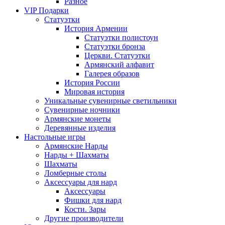
Разное
VIP Подарки
Статуэтки
История Армении
Статуэтки полистоун
Статуэтки бронза
Церкви. Статуэтки
Армянский алфавит
Галерея образов
История России
Мировая история
Уникальные сувенирные светильники
Сувенирные ночники
Армянские монеты
Деревянные изделия
Настольные игры
Армянские Нарды
Нарды + Шахматы
Шахматы
Ломберные столы
Аксессуары для нард
Аксессуары
Фишки для нард
Кости. Зары
Другие производители