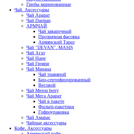
Грибы маринованные
Чай. Аксессуары
Чай Арарат
Чай Darman
АРМЧАЙ
Чай заварочный
Прозрачная фасовка
Армянский Тараз
Чай "IJEVAN". MASIS
Чай Агат
Чай Нане
Чай Гюмри
Чай Манана
Чай травяной
Био-сертифицированный
Весовой
Чай Meron berry
Чай Мега Арарат
Чай в пакете
Фильтр-пакетики
Гофроупаковка
Чай Амарас
Чайные аксессуары
Кофе. Аксессуары
Армянский кофе