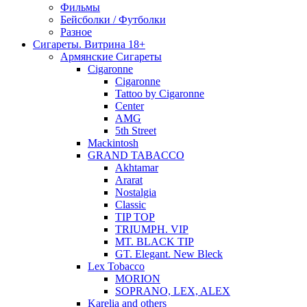
Фильмы
Бейсболки / Футболки
Разное
Сигареты. Витрина 18+
Армянские Сигареты
Cigaronne
Cigaronne
Tattoo by Cigaronne
Center
AMG
5th Street
Mackintosh
GRAND TABACCO
Akhtamar
Ararat
Nostalgia
Classic
TIP TOP
TRIUMPH. VIP
MT. BLACK TIP
GT. Elegant. New Bleck
Lex Tobacco
MORION
SOPRANO, LEX, ALEX
Karelia and others