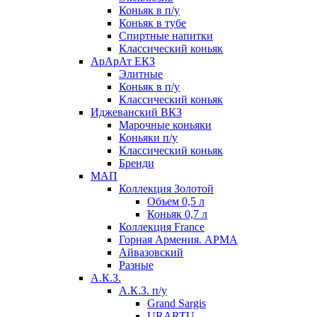
Коньяк в п/у
Коньяк в тубе
Спиртные напитки
Классический коньяк
АрАрАт ЕКЗ
Элитные
Коньяк в п/у
Классический коньяк
Иджеванский ВКЗ
Марочные коньяки
Коньяки п/у
Классический коньяк
Бренди
МАП
Коллекция Золотой
Объем 0,5 л
Коньяк 0,7 л
Коллекция France
Горная Армения. АРМА
Айвазовский
Разные
А.К.З.
А.К.З. п/у
Grand Sargis
URARTU