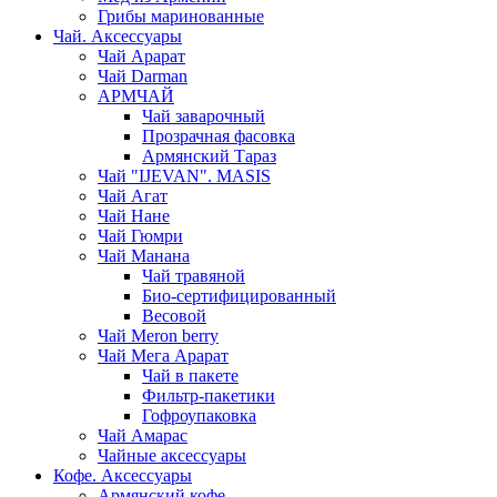
Грибы маринованные
Чай. Аксессуары
Чай Арарат
Чай Darman
АРМЧАЙ
Чай заварочный
Прозрачная фасовка
Армянский Тараз
Чай "IJEVAN". MASIS
Чай Агат
Чай Нане
Чай Гюмри
Чай Манана
Чай травяной
Био-сертифицированный
Весовой
Чай Meron berry
Чай Мега Арарат
Чай в пакете
Фильтр-пакетики
Гофроупаковка
Чай Амарас
Чайные аксессуары
Кофе. Аксессуары
Армянский кофе