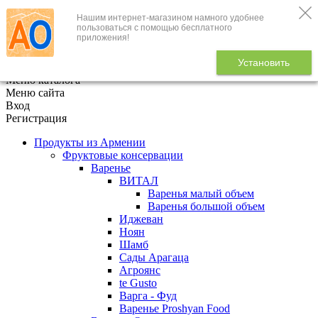
Нашим интернет-магазином намного удобнее
+7 (495) 646-888-1
пользоваться с помощью бесплатного
приложения!
В корзине
0
товаров
Установить
x
Меню каталога
Меню сайта
Вход
Регистрация
Продукты из Армении
Фруктовые консервации
Варенье
ВИТАЛ
Варенья малый объем
Варенья большой объем
Иджеван
Ноян
Шамб
Сады Арагаца
Агроянс
te Gusto
Варга - Фуд
Варенье Proshyan Food