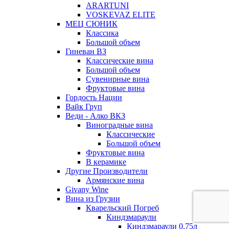
ARARTUNI
VOSKEVAZ ELITE
МЕЦ СЮНИК
Классика
Большой объем
Гиневан ВЗ
Классические вина
Большой объем
Сувенирные вина
Фруктовые вина
Гордость Нации
Вайк Груп
Веди - Алко ВКЗ
Виноградные вина
Классические
Большой объем
Фруктовые вина
В керамике
Другие Производители
Армянские вина
Givany Wine
Вина из Грузии
Кварельский Погреб
Киндзмараули
Киндзмараули 0,75л