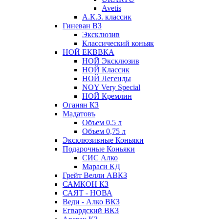
Avetis
А.К.З. классик
Гиневан ВЗ
Эксклюзив
Классический коньяк
НОЙ ЕКВВКА
НОЙ Эксклюзив
НОЙ Классик
НОЙ Легенды
NOY Very Speсial
НОЙ Кремлин
Оганян КЗ
Мадатовъ
Объем 0,5 л
Объем 0,75 л
Эксклюзивные Коньяки
Подарочные Коньяки
СИС Алко
Мараси КД
Грейт Велли АВКЗ
САМКОН КЗ
САЯТ - НОВА
Веди - Алко ВКЗ
Егвардский ВКЗ