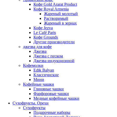
Кофе Gold Ararat Product
Кофе Royal Armenia
Жареный молотый
Растворимый
Жареный в зернах
Кофе Jezva
Le Café Paris
Кофе Grounds
Другие производители
джезва для кофе
Джезва
Джезва с песком
Джезва индукционной
Кофемолки
Edik Balyan
Классичиские
Мини
Кофейные чашки
Глиняные чашки
Фарфоровые чашки
Медные кофейные чашки
Сухофрукты. Орехи
Сухофрукты
Подарочные наборы