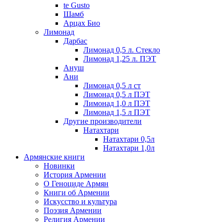
te Gusto
Шамб
Арцах Био
Лимонад
Дарбас
Лимонад 0,5 л. Стекло
Лимонад 1,25 л. ПЭТ
Ануш
Ани
Лимонад 0,5 л ст
Лимонад 0,5 л ПЭТ
Лимонад 1,0 л ПЭТ
Лимонад 1,5 л ПЭТ
Другие производители
Натахтари
Натахтари 0,5л
Натахтари 1,0л
Армянские книги
Новинки
История Армении
О Геноциде Армян
Книги об Армении
Иcкусство и культура
Поэзия Армении
Религия Армении