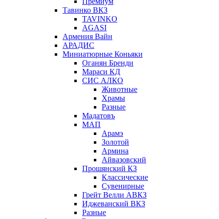
Премиум
Тавинко ВКЗ
TAVINKO
AGASI
Армения Вайн
АРАДИС
Миниатюрные Коньяки
Оганян Бренди
Мараси КД
СИС АЛКО
Животные
Храмы
Разные
Мадатовъ
МАП
Арамэ
Золотой
Армина
Айвазовский
Прошянский КЗ
Классические
Сувенирные
Грейт Велли АВКЗ
Иджеванский ВКЗ
Разные