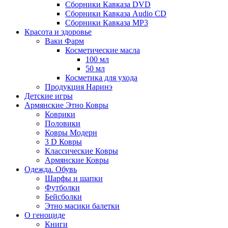
Сборники Кавказа DVD
Сборники Кавказа Audio CD
Сборники Кавказа MP3
Красота и здоровье
Ваки Фарм
Косметические масла
100 мл
50 мл
Косметика для ухода
Продукция Наринэ
Детские игры
Армянские Этно Ковры
Коврики
Половики
Ковры Модерн
3 D Ковры
Классические Ковры
Армянские Ковры
Одежда. Обувь
Шарфы и шапки
Футболки
Бейсболки
Этно масики балетки
О геноциде
Книги