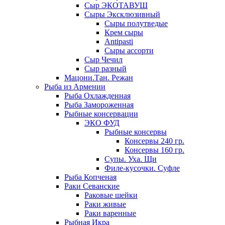
Сыр ЭКОТАВУШ
Сыры Эксклюзивный
Сыры полутведые
Крем сыры
Antipasti
Сыры ассорти
Сыр Чечил
Сыр разный
Мацони.Тан. Режан
Рыба из Армении
Рыба Охлажденная
Рыба Замороженная
Рыбные консервации
ЭКО ФУД
Рыбные консервы
Консервы 240 гр.
Консервы 160 гр.
Супы. Уха. Щи
Филе-кусочки. Суфле
Рыба Копченая
Раки Севанские
Раковые шейки
Раки живые
Раки варенные
Рыбная Икра