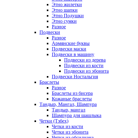
Этно жилетки
Этно шапки
Этно Подушки
Этно сумки
Разное
Подвески
Разное
Армянские буквы
Подвески маски
Подвески в машину
Подвески из дерева
Подвески из кости
Подвески из эбонита
Подвески Ностальгия
Браслеты
Разное
Браслеты из бисера
Кожаные браслеты
Тандыр, Мангал, Шампура
Тандыр, мангал
Шампура для шашлыка
Четки (Тзбех)
Четки из кости
Четки из эбонита
Четки из обсидиана