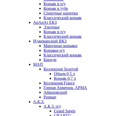
Коньяк в п/у
Коньяк в тубе
Спиртные напитки
Классический коньяк
АрАрАт ЕКЗ
Элитные
Коньяк в п/у
Классический коньяк
Иджеванский ВКЗ
Марочные коньяки
Коньяки п/у
Классический коньяк
Бренди
МАП
Коллекция Золотой
Объем 0,5 л
Коньяк 0,7 л
Коллекция France
Горная Армения. АРМА
Айвазовский
Разные
А.К.З.
А.К.З. п/у
Grand Sargis
URARTU