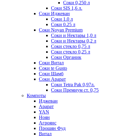
Соки 0,250 л
Соки SIS 1,6 л.
Соки Иджеван
Соки 1.0 л
Соки 0.25 л
Соки Noyan Premium
Соки и Нектары 1,0 л
Соки и Нектары 0,2 л
Соки стекло 0,75 л
Соки стекло 0,25 л
Соки Органик
Соки Витал
Соки te Gusto
Соки Шамб
Соки Арарат
Соки Tetra Pak 0,97л.
Соки Премиум ст. 0,75
Компоты
Иджеван
Арарат
YAN
Ноян
Агроянс
Прошян Фуд
Витал