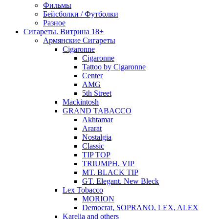
Фильмы
Бейсболки / Футболки
Разное
Сигареты. Витрина 18+
Армянские Сигареты
Cigaronne
Cigaronne
Tattoo by Cigaronne
Center
AMG
5th Street
Mackintosh
GRAND TABACCO
Akhtamar
Ararat
Nostalgia
Classic
TIP TOP
TRIUMPH. VIP
MT. BLACK TIP
GT. Elegant. New Bleck
Lex Tobacco
MORION
Democrat, SOPRANO, LEX, ALEX
Karelia and others