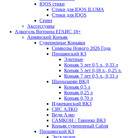
IQOS стики
Стики для IQOS ILUMA
Стики для IQOS
Сenter
Акссессуары
Алкоголь Витрина ЕГАИС 18+
Армянский Коньяк
Сувенирные Коньяки
Символы Нового 2026 Года
Прошянский КЗ
Элитные
Коньяк 5 лет 0,5 л., 0,33 л
Коньяк 5 лет 0,18 л., 0,25 л.
Коньяк 7 лет 0,5 л., 0,33 л
Шахназарян ВКД
Коньяк 0,5 л
Коньяк 0,25 л
Коньяк 0,70 л
Иджеванский ВКЗ
СИС АЛКО
Веди Алко
САМКОН / Тавинко ВКЗ
Коньяк сувенирный Сабля
Прошянский КЗ
Эксклюзив