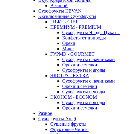
Вкус Араратской Долины
Весовой
Сухофрукты IJEVAN
Эксклюзивные Сухофрукты
ГИФТ - GIFT
ПРЕМИУМ - PREMIUM
Сухофрукты Ягоды Цукаты
Конфеты от природы
Орехи
Микс
ГУРМЭ - GOURMET
Сухофрукты с начинками
Орехи и семечки
Сухофрукты и ягоды
ЭКСТРА - EXTRA
Сухофрукты с начинками
Орехи и семечки
Сухофрукты и ягоды
ЭКОНОМ - ECONOM
Сухофрукты и ягоды
Орехи и семечки
Разное
Сухофрукты Aregi
Сушеные фрукты
Фруктовые Чипсы