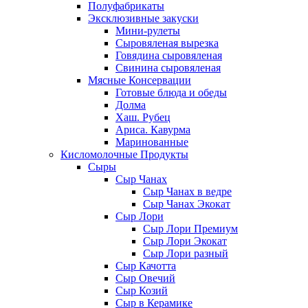
Полуфабрикаты
Эксклюзивные закуски
Мини-рулеты
Сыровяленая вырезка
Говядина сыровяленая
Свинина сыровяленая
Мясные Консервации
Готовые блюда и обеды
Долма
Хаш. Рубец
Ариса. Кавурма
Маринованные
Кисломолочные Продукты
Сыры
Сыр Чанах
Сыр Чанах в ведре
Сыр Чанах Экокат
Сыр Лори
Сыр Лори Премиум
Сыр Лори Экокат
Сыр Лори разный
Сыр Качотта
Сыр Овечий
Сыр Козий
Сыр в Керамике