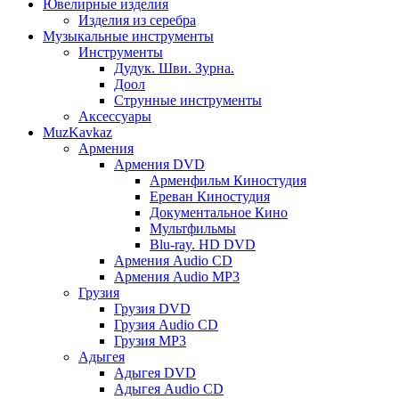
Ювелирные изделия
Изделия из серебра
Музыкальные инструменты
Инструменты
Дудук. Шви. Зурна.
Доол
Струнные инструменты
Аксессуары
MuzKavkaz
Армения
Армения DVD
Арменфильм Киностудия
Ереван Киностудия
Документальное Кино
Мультфильмы
Blu-ray. HD DVD
Армения Audio CD
Армения Audio MP3
Грузия
Грузия DVD
Грузия Audio CD
Грузия MP3
Адыгея
Адыгея DVD
Адыгея Audio CD