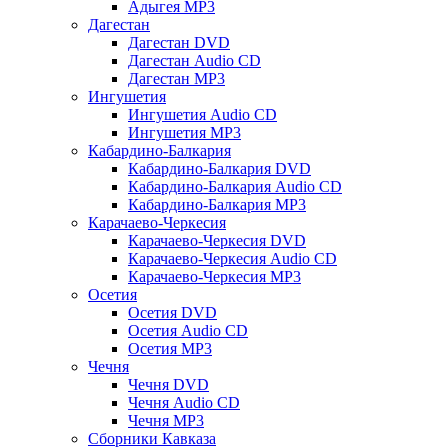
Адыгея MP3
Дагестан
Дагестан DVD
Дагестан Audio CD
Дагестан MP3
Ингушетия
Ингушетия Audio CD
Ингушетия MP3
Кабардино-Балкария
Кабардино-Балкария DVD
Кабардино-Балкария Audio CD
Кабардино-Балкария MP3
Карачаево-Черкесия
Карачаево-Черкесия DVD
Карачаево-Черкесия Audio CD
Карачаево-Черкесия MP3
Осетия
Осетия DVD
Осетия Audio CD
Осетия MP3
Чечня
Чечня DVD
Чечня Audio CD
Чечня MP3
Сборники Кавказа