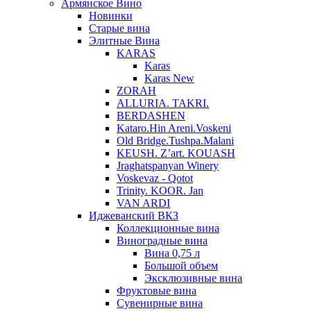
Армянское Вино
Новинки
Старые вина
Элитные Вина
KARAS
Karas
Karas New
ZORAH
ALLURIA. TAKRI.
BERDASHEN
Kataro.Hin Areni.Voskeni
Old Bridge.Tushpa.Malani
KEUSH. Z’art. KOUASH
Jraghatspanyan Winery
Voskevaz - Qotot
Trinity. KOOR. Jan
VAN ARDI
Иджеванский ВКЗ
Коллекционные вина
Виноградные вина
Вина 0,75 л
Большой объем
Эксклюзивные вина
Фруктовые вина
Cувенирные вина