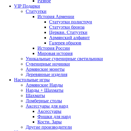
Разное
VIP Подарки
Статуэтки
История Армении
Статуэтки полистоун
Статуэтки бронза
Церкви. Статуэтки
Армянский алфавит
Галерея образов
История России
Мировая история
Уникальные сувенирные светильники
Сувенирные ночники
Армянские монеты
Деревянные изделия
Настольные игры
Армянские Нарды
Нарды + Шахматы
Шахматы
Ломберные столы
Аксессуары для нард
Аксессуары
Фишки для нард
Кости. Зары
Другие производители