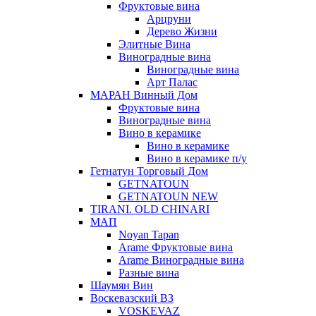
Фруктовые вина
Арцруни
Дерево Жизни
Элитные Вина
Виноградные вина
Виноградные вина
Арт Палас
МАРАН Винный Дом
Фруктовые вина
Виноградные вина
Вино в керамике
Вино в керамике
Вино в керамике п/у
Гетнатун Торговый Дом
GETNATOUN
GETNATOUN NEW
TIRANI. OLD CHINARI
МАП
Noyan Tapan
Arame Фруктовые вина
Arame Виноградные вина
Разные вина
Шаумян Вин
Воскевазский ВЗ
VOSKEVAZ