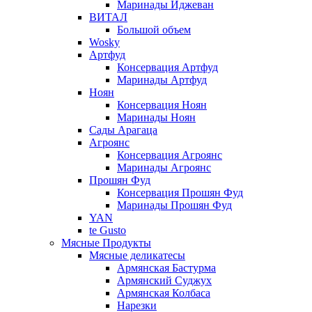
Маринады Иджеван
ВИТАЛ
Большой объем
Wosky
Артфуд
Консервация Артфуд
Маринады Артфуд
Ноян
Консервация Ноян
Маринады Ноян
Сады Арагаца
Агроянс
Консервация Агроянс
Маринады Агроянс
Прошян Фуд
Консервация Прошян Фуд
Маринады Прошян Фуд
YAN
te Gusto
Мясные Продукты
Мясные деликатесы
Армянская Бастурма
Армянский Суджух
Армянская Колбаса
Нарезки