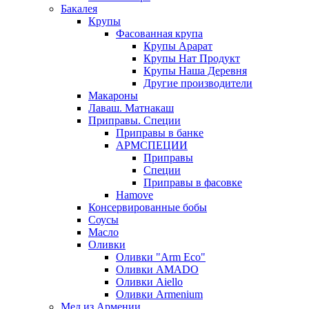
Бакалея
Крупы
Фасованная крупа
Крупы Арарат
Крупы Нат Продукт
Крупы Наша Деревня
Другие производители
Макароны
Лаваш. Матнакаш
Приправы. Специи
Приправы в банке
АРМСПЕЦИИ
Приправы
Специи
Приправы в фасовке
Hamove
Консервированные бобы
Соусы
Масло
Оливки
Оливки "Arm Eco"
Оливки AMADO
Оливки Aiello
Оливки Armenium
Мед из Армении