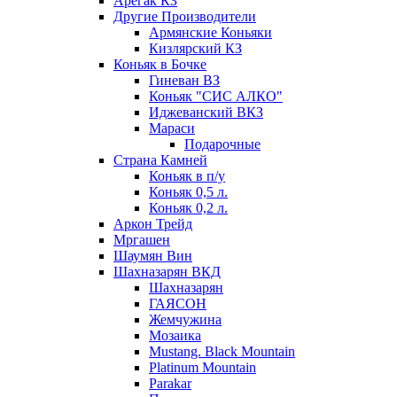
Арегак КЗ
Другие Производители
Армянские Коньяки
Кизлярский КЗ
Коньяк в Бочке
Гиневан ВЗ
Коньяк "СИС АЛКО"
Иджеванский ВКЗ
Мараси
Подарочные
Страна Камней
Коньяк в п/у
Коньяк 0,5 л.
Коньяк 0,2 л.
Аркон Трейд
Мргашен
Шаумян Вин
Шахназарян ВКД
Шахназарян
ГАЯСОН
Жемчужина
Мозаика
Mustang. Black Mountain
Platinum Mountain
Parakar