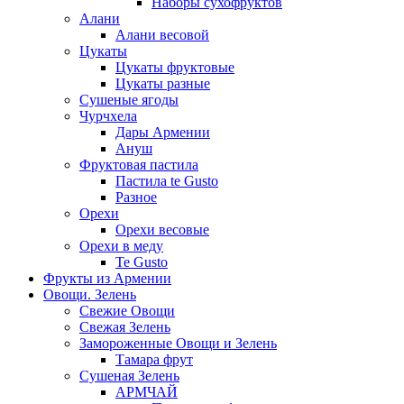
Наборы сухофруктов
Алани
Алани весовой
Цукаты
Цукаты фруктовые
Цукаты разные
Сушеные ягоды
Чурчхела
Дары Армении
Ануш
Фруктовая пастила
Пастила te Gusto
Разное
Орехи
Орехи весовые
Орехи в меду
Te Gusto
Фрукты из Армении
Овощи. Зелень
Свежие Овощи
Свежая Зелень
Замороженные Овощи и Зелень
Тамара фрут
Сушеная Зелень
АРМЧАЙ