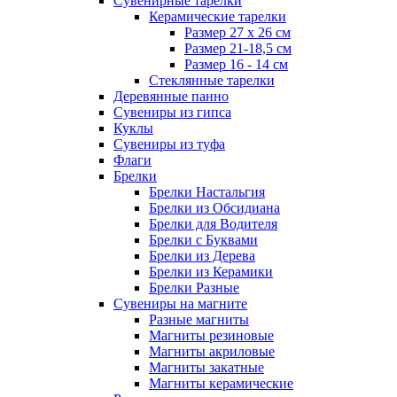
Сувенирные тарелки
Керамические тарелки
Размер 27 х 26 см
Размер 21-18,5 см
Размер 16 - 14 см
Стеклянные тарелки
Деревянные панно
Сувениры из гипса
Куклы
Сувениры из туфа
Флаги
Брелки
Брелки Настальгия
Брелки из Обсидиана
Брелки для Водителя
Брелки с Буквами
Брелки из Дерева
Брелки из Керамики
Брелки Разные
Сувениры на магните
Разные магниты
Магниты резиновые
Магниты акриловые
Магниты закатные
Магниты керамические