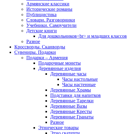
Армянские классики
Исторические романы
Публицистика
Словари. Разговорники
Учебники. Самоучители
Детские книги
Для дошкольников<br> и младших классов
Разное
Кроссворды. Сканворды
Сувениры. Подарки
Подарки – Армения
Подарочные монеты
Деревянные изделия
Деревянные часы
Часы настольные
Часы настенные
Деревянные Храмы
Подставки для напитков
Деревянные Тарелки
Деревянные Вазы
Деревянные Кресты
Деревянные Гранаты
Разное
Этнические товары
Этно скатерти