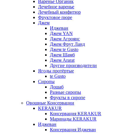
Варенье Органик
Лечебное варенье
Лечебный конфитюр
Фруктовое пюре
Джем
Иджеван
Джем YAN
Джем Агроянс
Джем Фрут Ланд
Джем te Gusto
Джем Шамб
Джем Ararat
Другие производители
Ягоды протёртые
te Gusto
Сиропы
Дошаб
Разные сиропы
Фрукты в сиропе
Овощные Консервации
KERAKUR
Консервация KERAKUR
Маринады KERAKUR
Иджеван
Консервация Иджеван