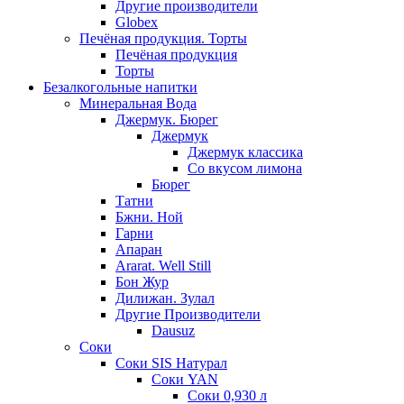
Другие производители
Globex
Печёная продукция. Торты
Печёная продукция
Торты
Безалкогольные напитки
Минеральная Вода
Джермук. Бюрег
Джермук
Джермук классика
Со вкусом лимона
Бюрег
Татни
Бжни. Ной
Гарни
Апаран
Ararat. Well Still
Бон Жур
Дилижан. Зулал
Другие Производители
Dausuz
Соки
Соки SIS Натурал
Соки YAN
Соки 0,930 л