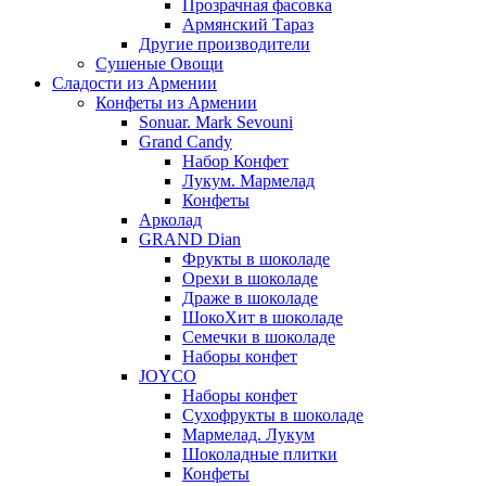
Прозрачная фасовка
Армянский Тараз
Другие производители
Сушеные Овощи
Сладости из Армении
Конфеты из Армении
Sonuar. Mark Sevouni
Grand Candy
Набор Конфет
Лукум. Мармелад
Конфеты
Арколад
GRAND Dian
Фрукты в шоколаде
Орехи в шоколаде
Драже в шоколаде
ШокоХит в шоколаде
Семечки в шоколаде
Наборы конфет
JOYCO
Наборы конфет
Сухофрукты в шоколаде
Мармелад. Лукум
Шоколадные плитки
Конфеты