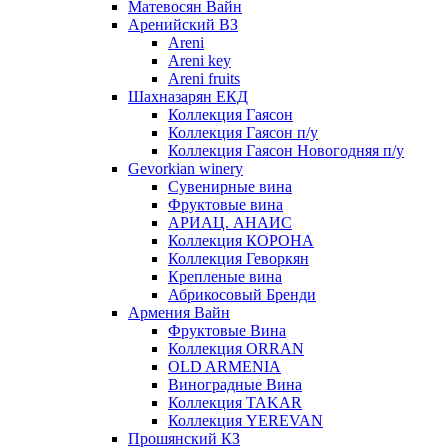
Матевосян Вайн
Аренийский ВЗ
Areni
Areni key
Areni fruits
Шахназарян ЕКД
Коллекция Гаясон
Коллекция Гаясон п/у
Коллекция Гаясон Новогодняя п/у
Gevorkian winery
Сувенирные вина
Фруктовые вина
АРИАЦ. АНАИС
Коллекция КОРОНА
Коллекция Геворкян
Крепленые вина
Абрикосовый Бренди
Армения Вайн
Фруктовые Вина
Коллекция ORRAN
OLD ARMENIA
Виноградные Вина
Коллекция TAKAR
Коллекция YEREVAN
Прошянский КЗ