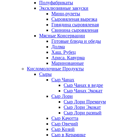
Полуфабрикаты
Эксклюзивные закуски
Мини-рулеты
Сыровяленая вырезка
Говядина сыровяленая
Свинина сыровяленая
Мясные Консервации
Готовые блюда и обеды
Долма
Хаш. Рубец
Ариса. Кавурма
Маринованные
Кисломолочные Продукты
Сыры
Сыр Чанах
Сыр Чанах в ведре
Сыр Чанах Экокат
Сыр Лори
Сыр Лори Премиум
Сыр Лори Экокат
Сыр Лори разный
Сыр Качотта
Сыр Овечий
Сыр Козий
Сыр в Керамике