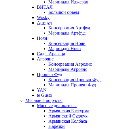
Маринады Иджеван
ВИТАЛ
Большой объем
Wosky
Артфуд
Консервация Артфуд
Маринады Артфуд
Ноян
Консервация Ноян
Маринады Ноян
Сады Арагаца
Агроянс
Консервация Агроянс
Маринады Агроянс
Прошян Фуд
Консервация Прошян Фуд
Маринады Прошян Фуд
YAN
te Gusto
Мясные Продукты
Мясные деликатесы
Армянская Бастурма
Армянский Суджух
Армянская Колбаса
Нарезки