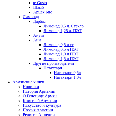
te Gusto
Шамб
Арцах Био
Лимонад
Дарбас
Лимонад 0,5 л. Стекло
Лимонад 1,25 л. ПЭТ
Ануш
Ани
Лимонад 0,5 л ст
Лимонад 0,5 л ПЭТ
Лимонад 1,0 л ПЭТ
Лимонад 1,5 л ПЭТ
Другие производители
Натахтари
Натахтари 0,5л
Натахтари 1,0л
Армянские книги
Новинки
История Армении
О Геноциде Армян
Книги об Армении
Иcкусство и культура
Поэзия Армении
Религия Армении