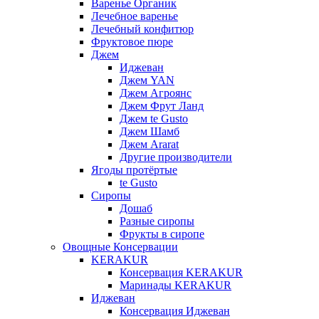
Варенье Органик
Лечебное варенье
Лечебный конфитюр
Фруктовое пюре
Джем
Иджеван
Джем YAN
Джем Агроянс
Джем Фрут Ланд
Джем te Gusto
Джем Шамб
Джем Ararat
Другие производители
Ягоды протёртые
te Gusto
Сиропы
Дошаб
Разные сиропы
Фрукты в сиропе
Овощные Консервации
KERAKUR
Консервация KERAKUR
Маринады KERAKUR
Иджеван
Консервация Иджеван