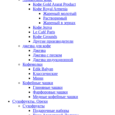
Кофе Gold Ararat Product
Кофе Royal Armenia
Жареный молотый
Растворимый
Жареный в зернах
Кофе Jezva
Le Café Paris
Кофе Grounds
Другие производители
джезва для кофе
Джезва
Джезва с песком
Джезва индукционной
Кофемолки
Edik Balyan
Классичиские
Мини
Кофейные чашки
Глиняные чашки
Фарфоровые чашки
Медные кофейные чашки
Сухофрукты. Орехи
Сухофрукты
Подарочные наборы