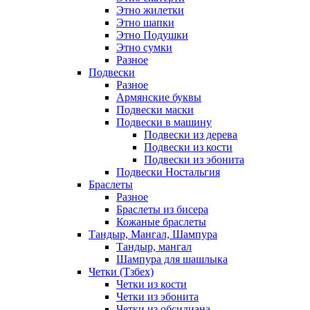
Этно жилетки
Этно шапки
Этно Подушки
Этно сумки
Разное
Подвески
Разное
Армянские буквы
Подвески маски
Подвески в машину
Подвески из дерева
Подвески из кости
Подвески из эбонита
Подвески Ностальгия
Браслеты
Разное
Браслеты из бисера
Кожаные браслеты
Тандыр, Мангал, Шампура
Тандыр, мангал
Шампура для шашлыка
Четки (Тзбех)
Четки из кости
Четки из эбонита
Четки из обсидиана