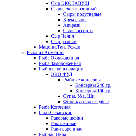
Сыр ЭКОТАВУШ
Сыры Эксклюзивный
Сыры полутведые
Крем сыры
Antipasti
Сыры ассорти
Сыр Чечил
Сыр разный
Мацони.Тан. Режан
Рыба из Армении
Рыба Охлажденная
Рыба Замороженная
Рыбные консервации
ЭКО ФУД
Рыбные консервы
Консервы 240 гр.
Консервы 160 гр.
Супы. Уха. Щи
Филе-кусочки. Суфле
Рыба Копченая
Раки Севанские
Раковые шейки
Раки живые
Раки варенные
Рыбная Икра