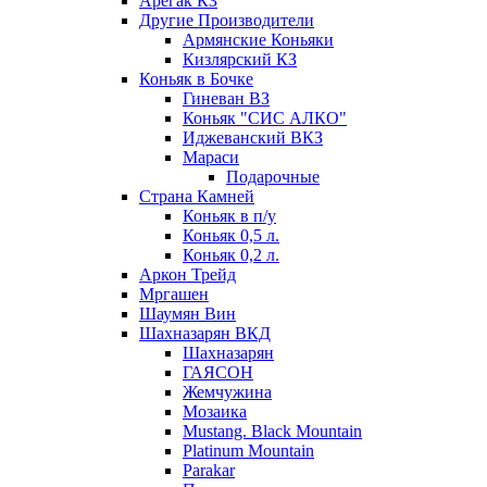
Арегак КЗ
Другие Производители
Армянские Коньяки
Кизлярский КЗ
Коньяк в Бочке
Гиневан ВЗ
Коньяк "СИС АЛКО"
Иджеванский ВКЗ
Мараси
Подарочные
Страна Камней
Коньяк в п/у
Коньяк 0,5 л.
Коньяк 0,2 л.
Аркон Трейд
Мргашен
Шаумян Вин
Шахназарян ВКД
Шахназарян
ГАЯСОН
Жемчужина
Мозаика
Mustang. Black Mountain
Platinum Mountain
Parakar