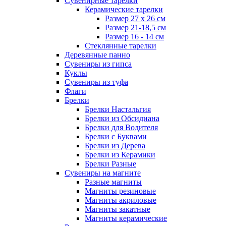
Сувенирные тарелки
Керамические тарелки
Размер 27 х 26 см
Размер 21-18,5 см
Размер 16 - 14 см
Стеклянные тарелки
Деревянные панно
Сувениры из гипса
Куклы
Сувениры из туфа
Флаги
Брелки
Брелки Настальгия
Брелки из Обсидиана
Брелки для Водителя
Брелки с Буквами
Брелки из Дерева
Брелки из Керамики
Брелки Разные
Сувениры на магните
Разные магниты
Магниты резиновые
Магниты акриловые
Магниты закатные
Магниты керамические