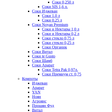
Соки 0,250 л
Соки SIS 1,6 л.
Соки Иджеван
Соки 1.0 л
Соки 0.25 л
Соки Noyan Premium
Соки и Нектары 1,0 л
Соки и Нектары 0,2 л
Соки стекло 0,75 л
Соки стекло 0,25 л
Соки Органик
Соки Витал
Соки te Gusto
Соки Шамб
Соки Арарат
Соки Tetra Pak 0,97л.
Соки Премиум ст. 0,75
Компоты
Иджеван
Арарат
YAN
Ноян
Агроянс
Прошян Фуд
Витал