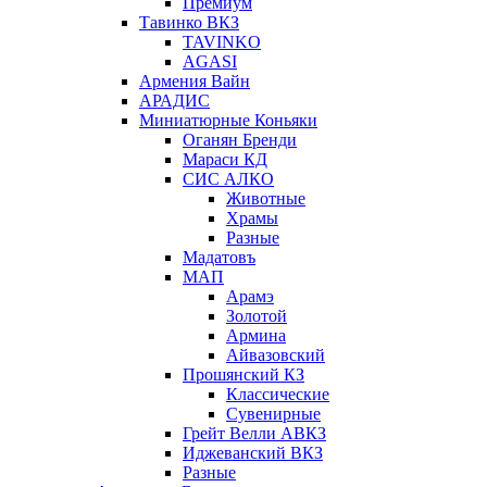
Премиум
Тавинко ВКЗ
TAVINKO
AGASI
Армения Вайн
АРАДИС
Миниатюрные Коньяки
Оганян Бренди
Мараси КД
СИС АЛКО
Животные
Храмы
Разные
Мадатовъ
МАП
Арамэ
Золотой
Армина
Айвазовский
Прошянский КЗ
Классические
Сувенирные
Грейт Велли АВКЗ
Иджеванский ВКЗ
Разные