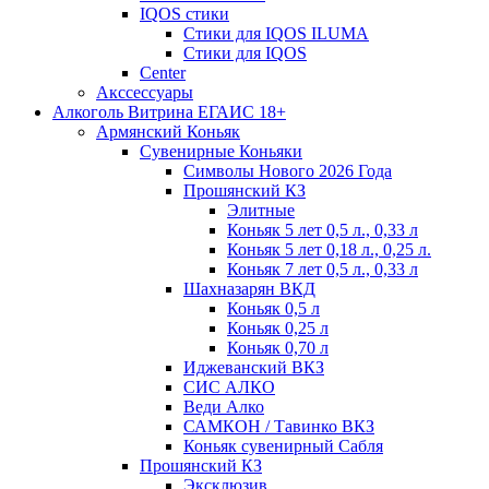
IQOS стики
Стики для IQOS ILUMA
Стики для IQOS
Сenter
Акссессуары
Алкоголь Витрина ЕГАИС 18+
Армянский Коньяк
Сувенирные Коньяки
Символы Нового 2026 Года
Прошянский КЗ
Элитные
Коньяк 5 лет 0,5 л., 0,33 л
Коньяк 5 лет 0,18 л., 0,25 л.
Коньяк 7 лет 0,5 л., 0,33 л
Шахназарян ВКД
Коньяк 0,5 л
Коньяк 0,25 л
Коньяк 0,70 л
Иджеванский ВКЗ
СИС АЛКО
Веди Алко
САМКОН / Тавинко ВКЗ
Коньяк сувенирный Сабля
Прошянский КЗ
Эксклюзив