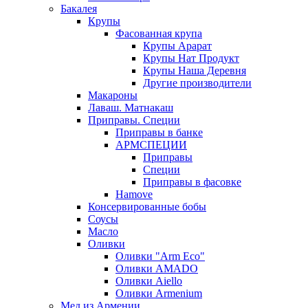
Бакалея
Крупы
Фасованная крупа
Крупы Арарат
Крупы Нат Продукт
Крупы Наша Деревня
Другие производители
Макароны
Лаваш. Матнакаш
Приправы. Специи
Приправы в банке
АРМСПЕЦИИ
Приправы
Специи
Приправы в фасовке
Hamove
Консервированные бобы
Соусы
Масло
Оливки
Оливки "Arm Eco"
Оливки AMADO
Оливки Aiello
Оливки Armenium
Мед из Армении