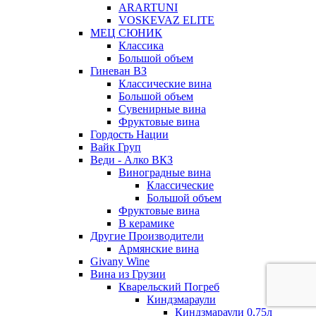
ARARTUNI
VOSKEVAZ ELITE
МЕЦ СЮНИК
Классика
Большой объем
Гиневан ВЗ
Классические вина
Большой объем
Сувенирные вина
Фруктовые вина
Гордость Нации
Вайк Груп
Веди - Алко ВКЗ
Виноградные вина
Классические
Большой объем
Фруктовые вина
В керамике
Другие Производители
Армянские вина
Givany Wine
Вина из Грузии
Кварельский Погреб
Киндзмараули
Киндзмараули 0,75л