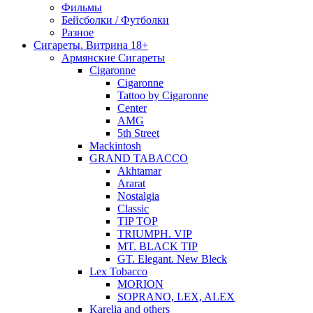
Фильмы
Бейсболки / Футболки
Разное
Сигареты. Витрина 18+
Армянские Сигареты
Cigaronne
Cigaronne
Tattoo by Cigaronne
Center
AMG
5th Street
Mackintosh
GRAND TABACCO
Akhtamar
Ararat
Nostalgia
Classic
TIP TOP
TRIUMPH. VIP
MT. BLACK TIP
GT. Elegant. New Bleck
Lex Tobacco
MORION
SOPRANO, LEX, ALEX
Karelia and others