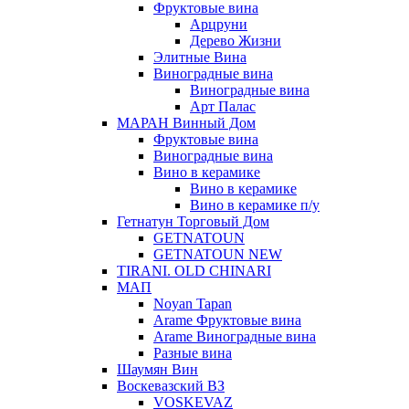
Фруктовые вина
Арцруни
Дерево Жизни
Элитные Вина
Виноградные вина
Виноградные вина
Арт Палас
МАРАН Винный Дом
Фруктовые вина
Виноградные вина
Вино в керамике
Вино в керамике
Вино в керамике п/у
Гетнатун Торговый Дом
GETNATOUN
GETNATOUN NEW
TIRANI. OLD CHINARI
МАП
Noyan Tapan
Arame Фруктовые вина
Arame Виноградные вина
Разные вина
Шаумян Вин
Воскевазский ВЗ
VOSKEVAZ