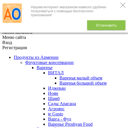
Нашим интернет-магазином намного удобнее
+7 (495) 646-888-1
пользоваться с помощью бесплатного
приложения!
В корзине
0
товаров
Установить
x
Меню каталога
Меню сайта
Вход
Регистрация
Продукты из Армении
Фруктовые консервации
Варенье
ВИТАЛ
Варенья малый объем
Варенья большой объем
Иджеван
Ноян
Шамб
Сады Арагаца
Агроянс
te Gusto
Варга - Фуд
Варенье Proshyan Food