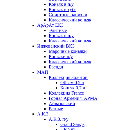
Коньяк в п/у
Коньяк в тубе
Спиртные напитки
Классический коньяк
АрАрАт ЕКЗ
Элитные
Коньяк в п/у
Классический коньяк
Иджеванский ВКЗ
Марочные коньяки
Коньяки п/у
Классический коньяк
Бренди
МАП
Коллекция Золотой
Объем 0,5 л
Коньяк 0,7 л
Коллекция France
Горная Армения. АРМА
Айвазовский
Разные
А.К.З.
А.К.З. п/у
Grand Sargis
URARTU