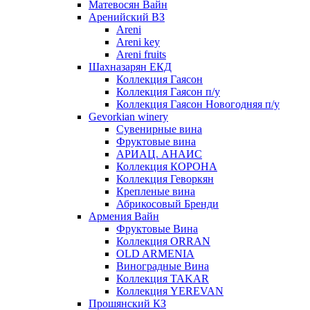
Матевосян Вайн
Аренийский ВЗ
Areni
Areni key
Areni fruits
Шахназарян ЕКД
Коллекция Гаясон
Коллекция Гаясон п/у
Коллекция Гаясон Новогодняя п/у
Gevorkian winery
Сувенирные вина
Фруктовые вина
АРИАЦ. АНАИС
Коллекция КОРОНА
Коллекция Геворкян
Крепленые вина
Абрикосовый Бренди
Армения Вайн
Фруктовые Вина
Коллекция ORRAN
OLD ARMENIA
Виноградные Вина
Коллекция TAKAR
Коллекция YEREVAN
Прошянский КЗ