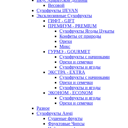
Вкус Араратской Долины
Весовой
Сухофрукты IJEVAN
Эксклюзивные Сухофрукты
ГИФТ - GIFT
ПРЕМИУМ - PREMIUM
Сухофрукты Ягоды Цукаты
Конфеты от природы
Орехи
Микс
ГУРМЭ - GOURMET
Сухофрукты с начинками
Орехи и семечки
Сухофрукты и ягоды
ЭКСТРА - EXTRA
Сухофрукты с начинками
Орехи и семечки
Сухофрукты и ягоды
ЭКОНОМ - ECONOM
Сухофрукты и ягоды
Орехи и семечки
Разное
Сухофрукты Aregi
Сушеные фрукты
Фруктовые Чипсы