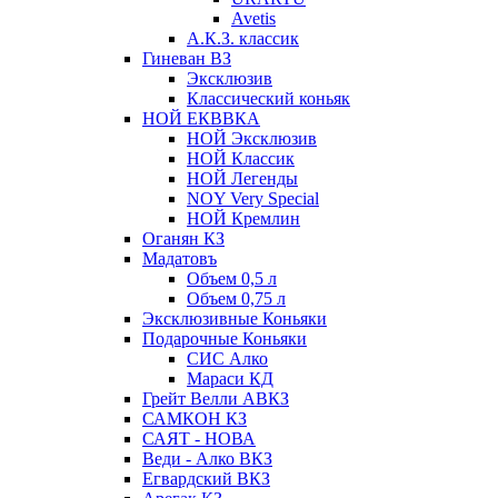
Avetis
А.К.З. классик
Гиневан ВЗ
Эксклюзив
Классический коньяк
НОЙ ЕКВВКА
НОЙ Эксклюзив
НОЙ Классик
НОЙ Легенды
NOY Very Speсial
НОЙ Кремлин
Оганян КЗ
Мадатовъ
Объем 0,5 л
Объем 0,75 л
Эксклюзивные Коньяки
Подарочные Коньяки
СИС Алко
Мараси КД
Грейт Велли АВКЗ
САМКОН КЗ
САЯТ - НОВА
Веди - Алко ВКЗ
Егвардский ВКЗ