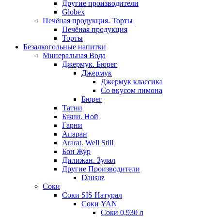
Другие производители
Globex
Печёная продукция. Торты
Печёная продукция
Торты
Безалкогольные напитки
Минеральная Вода
Джермук. Бюрег
Джермук
Джермук классика
Со вкусом лимона
Бюрег
Татни
Бжни. Ной
Гарни
Апаран
Ararat. Well Still
Бон Жур
Дилижан. Зулал
Другие Производители
Dausuz
Соки
Соки SIS Натурал
Соки YAN
Соки 0,930 л