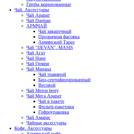
Грибы маринованные
Чай. Аксессуары
Чай Арарат
Чай Darman
АРМЧАЙ
Чай заварочный
Прозрачная фасовка
Армянский Тараз
Чай "IJEVAN". MASIS
Чай Агат
Чай Нане
Чай Гюмри
Чай Манана
Чай травяной
Био-сертифицированный
Весовой
Чай Meron berry
Чай Мега Арарат
Чай в пакете
Фильтр-пакетики
Гофроупаковка
Чай Амарас
Чайные аксессуары
Кофе. Аксессуары
Армянский кофе