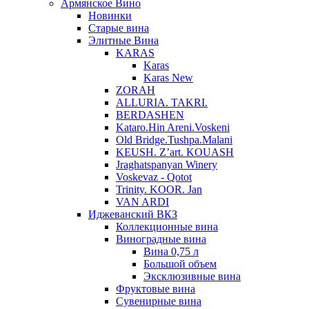
Армянское Вино
Новинки
Старые вина
Элитные Вина
KARAS
Karas
Karas New
ZORAH
ALLURIA. TAKRI.
BERDASHEN
Kataro.Hin Areni.Voskeni
Old Bridge.Tushpa.Malani
KEUSH. Z’art. KOUASH
Jraghatspanyan Winery
Voskevaz - Qotot
Trinity. KOOR. Jan
VAN ARDI
Иджеванский ВКЗ
Коллекционные вина
Виноградные вина
Вина 0,75 л
Большой объем
Эксклюзивные вина
Фруктовые вина
Cувенирные вина