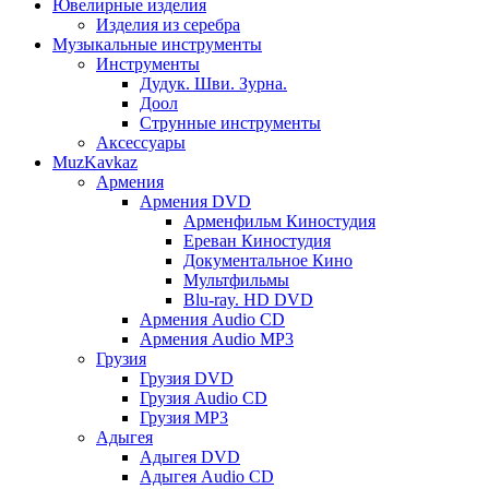
Ювелирные изделия
Изделия из серебра
Музыкальные инструменты
Инструменты
Дудук. Шви. Зурна.
Доол
Струнные инструменты
Аксессуары
MuzKavkaz
Армения
Армения DVD
Арменфильм Киностудия
Ереван Киностудия
Документальное Кино
Мультфильмы
Blu-ray. HD DVD
Армения Audio CD
Армения Audio MP3
Грузия
Грузия DVD
Грузия Audio CD
Грузия MP3
Адыгея
Адыгея DVD
Адыгея Audio CD