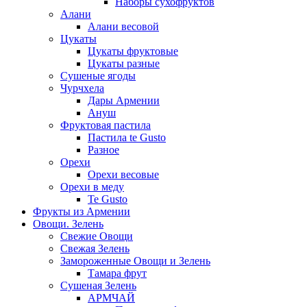
Наборы сухофруктов
Алани
Алани весовой
Цукаты
Цукаты фруктовые
Цукаты разные
Сушеные ягоды
Чурчхела
Дары Армении
Ануш
Фруктовая пастила
Пастила te Gusto
Разное
Орехи
Орехи весовые
Орехи в меду
Te Gusto
Фрукты из Армении
Овощи. Зелень
Свежие Овощи
Свежая Зелень
Замороженные Овощи и Зелень
Тамара фрут
Сушеная Зелень
АРМЧАЙ