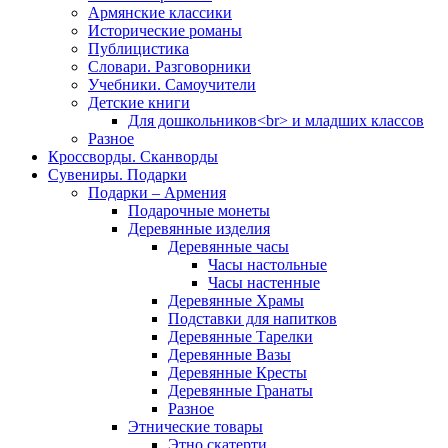
Армянские классики
Исторические романы
Публицистика
Словари. Разговорники
Учебники. Самоучители
Детские книги
Для дошкольников<br> и младших классов
Разное
Кроссворды. Сканворды
Сувениры. Подарки
Подарки – Армения
Подарочные монеты
Деревянные изделия
Деревянные часы
Часы настольные
Часы настенные
Деревянные Храмы
Подставки для напитков
Деревянные Тарелки
Деревянные Вазы
Деревянные Кресты
Деревянные Гранаты
Разное
Этнические товары
Этно скатерти