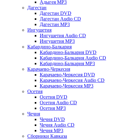
Адыгея MP3
Дагестан
Дагестан DVD
Дагестан Audio CD
Дагестан MP3
Ингушетия
Ингушетия Audio CD
Ингушетия MP3
Кабардино-Балкария
Кабардино-Балкария DVD
Кабардино-Балкария Audio CD
Кабардино-Балкария MP3
Карачаево-Черкесия
Карачаево-Черкесия DVD
Карачаево-Черкесия Audio CD
Карачаево-Черкесия MP3
Осетия
Осетия DVD
Осетия Audio CD
Осетия MP3
Чечня
Чечня DVD
Чечня Audio CD
Чечня MP3
Сборники Кавказа