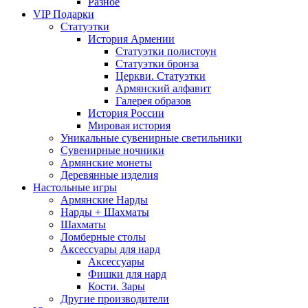
Разное
VIP Подарки
Статуэтки
История Армении
Статуэтки полистоун
Статуэтки бронза
Церкви. Статуэтки
Армянский алфавит
Галерея образов
История России
Мировая история
Уникальные сувенирные светильники
Сувенирные ночники
Армянские монеты
Деревянные изделия
Настольные игры
Армянские Нарды
Нарды + Шахматы
Шахматы
Ломберные столы
Аксессуары для нард
Аксессуары
Фишки для нард
Кости. Зары
Другие производители