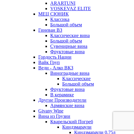
ARARTUNI
VOSKEVAZ ELITE
МЕЦ СЮНИК
Классика
Большой объем
Гиневан ВЗ
Классические вина
Большой объем
Сувенирные вина
Фруктовые вина
Гордость Нации
Вайк Груп
Веди - Алко ВКЗ
Виноградные вина
Классические
Большой объем
Фруктовые вина
В керамике
Другие Производители
Армянские вина
Givany Wine
Вина из Грузии
Кварельский Погреб
Киндзмараули
Киндзмараули 0,75л