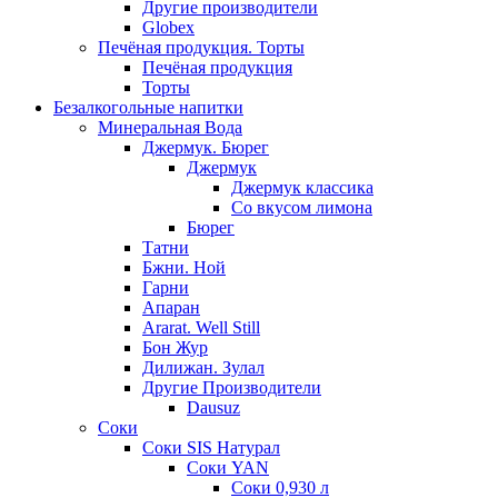
Другие производители
Globex
Печёная продукция. Торты
Печёная продукция
Торты
Безалкогольные напитки
Минеральная Вода
Джермук. Бюрег
Джермук
Джермук классика
Со вкусом лимона
Бюрег
Татни
Бжни. Ной
Гарни
Апаран
Ararat. Well Still
Бон Жур
Дилижан. Зулал
Другие Производители
Dausuz
Соки
Соки SIS Натурал
Соки YAN
Соки 0,930 л