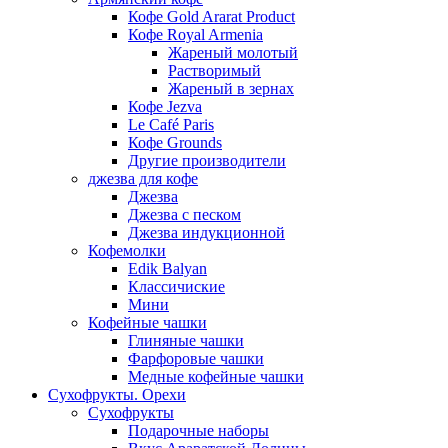
Кофе Gold Ararat Product
Кофе Royal Armenia
Жареный молотый
Растворимый
Жареный в зернах
Кофе Jezva
Le Café Paris
Кофе Grounds
Другие производители
джезва для кофе
Джезва
Джезва с песком
Джезва индукционной
Кофемолки
Edik Balyan
Классичиские
Мини
Кофейные чашки
Глиняные чашки
Фарфоровые чашки
Медные кофейные чашки
Сухофрукты. Орехи
Сухофрукты
Подарочные наборы