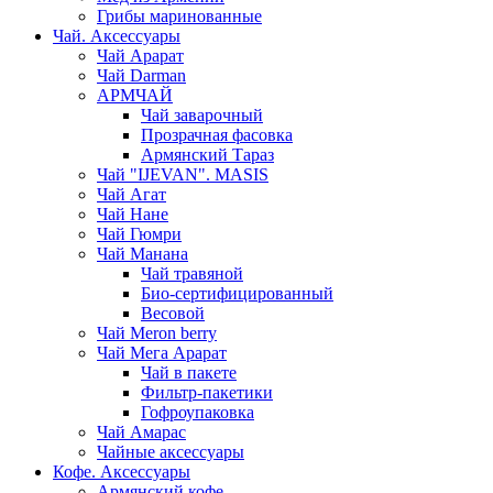
Грибы маринованные
Чай. Аксессуары
Чай Арарат
Чай Darman
АРМЧАЙ
Чай заварочный
Прозрачная фасовка
Армянский Тараз
Чай "IJEVAN". MASIS
Чай Агат
Чай Нане
Чай Гюмри
Чай Манана
Чай травяной
Био-сертифицированный
Весовой
Чай Meron berry
Чай Мега Арарат
Чай в пакете
Фильтр-пакетики
Гофроупаковка
Чай Амарас
Чайные аксессуары
Кофе. Аксессуары
Армянский кофе