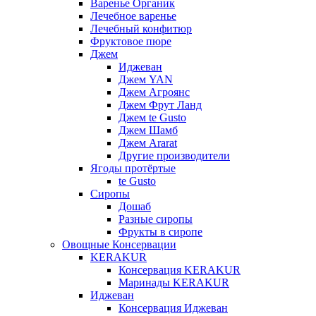
Варенье Органик
Лечебное варенье
Лечебный конфитюр
Фруктовое пюре
Джем
Иджеван
Джем YAN
Джем Агроянс
Джем Фрут Ланд
Джем te Gusto
Джем Шамб
Джем Ararat
Другие производители
Ягоды протёртые
te Gusto
Сиропы
Дошаб
Разные сиропы
Фрукты в сиропе
Овощные Консервации
KERAKUR
Консервация KERAKUR
Маринады KERAKUR
Иджеван
Консервация Иджеван