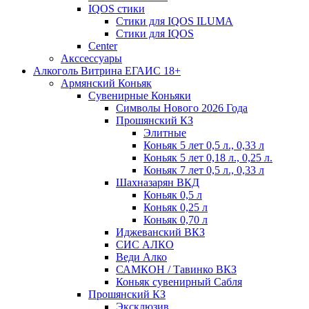
IQOS стики
Стики для IQOS ILUMA
Стики для IQOS
Сenter
Акссессуары
Алкоголь Витрина ЕГАИС 18+
Армянский Коньяк
Сувенирные Коньяки
Символы Нового 2026 Года
Прошянский КЗ
Элитные
Коньяк 5 лет 0,5 л., 0,33 л
Коньяк 5 лет 0,18 л., 0,25 л.
Коньяк 7 лет 0,5 л., 0,33 л
Шахназарян ВКД
Коньяк 0,5 л
Коньяк 0,25 л
Коньяк 0,70 л
Иджеванский ВКЗ
СИС АЛКО
Веди Алко
САМКОН / Тавинко ВКЗ
Коньяк сувенирный Сабля
Прошянский КЗ
Эксклюзив