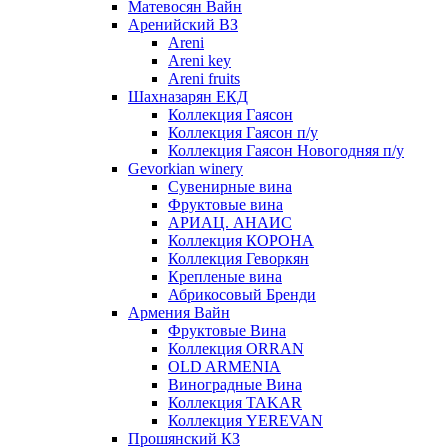
Матевосян Вайн
Аренийский ВЗ
Areni
Areni key
Areni fruits
Шахназарян ЕКД
Коллекция Гаясон
Коллекция Гаясон п/у
Коллекция Гаясон Новогодняя п/у
Gevorkian winery
Сувенирные вина
Фруктовые вина
АРИАЦ. АНАИС
Коллекция КОРОНА
Коллекция Геворкян
Крепленые вина
Абрикосовый Бренди
Армения Вайн
Фруктовые Вина
Коллекция ORRAN
OLD ARMENIA
Виноградные Вина
Коллекция TAKAR
Коллекция YEREVAN
Прошянский КЗ