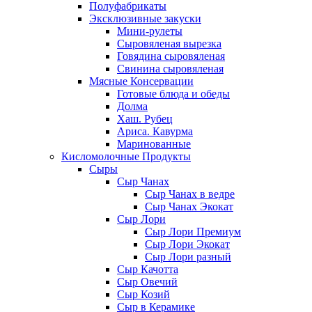
Полуфабрикаты
Эксклюзивные закуски
Мини-рулеты
Сыровяленая вырезка
Говядина сыровяленая
Свинина сыровяленая
Мясные Консервации
Готовые блюда и обеды
Долма
Хаш. Рубец
Ариса. Кавурма
Маринованные
Кисломолочные Продукты
Сыры
Сыр Чанах
Сыр Чанах в ведре
Сыр Чанах Экокат
Сыр Лори
Сыр Лори Премиум
Сыр Лори Экокат
Сыр Лори разный
Сыр Качотта
Сыр Овечий
Сыр Козий
Сыр в Керамике