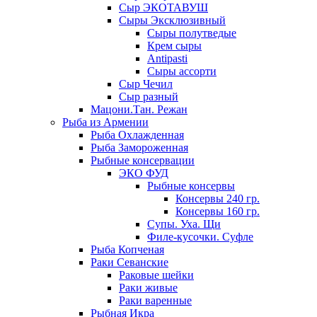
Сыр ЭКОТАВУШ
Сыры Эксклюзивный
Сыры полутведые
Крем сыры
Antipasti
Сыры ассорти
Сыр Чечил
Сыр разный
Мацони.Тан. Режан
Рыба из Армении
Рыба Охлажденная
Рыба Замороженная
Рыбные консервации
ЭКО ФУД
Рыбные консервы
Консервы 240 гр.
Консервы 160 гр.
Супы. Уха. Щи
Филе-кусочки. Суфле
Рыба Копченая
Раки Севанские
Раковые шейки
Раки живые
Раки варенные
Рыбная Икра