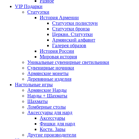
Разное
VIP Подарки
Статуэтки
История Армении
Статуэтки полистоун
Статуэтки бронза
Церкви. Статуэтки
Армянский алфавит
Галерея образов
История России
Мировая история
Уникальные сувенирные светильники
Сувенирные ночники
Армянские монеты
Деревянные изделия
Настольные игры
Армянские Нарды
Нарды + Шахматы
Шахматы
Ломберные столы
Аксессуары для нард
Аксессуары
Фишки для нард
Кости. Зары
Другие производители