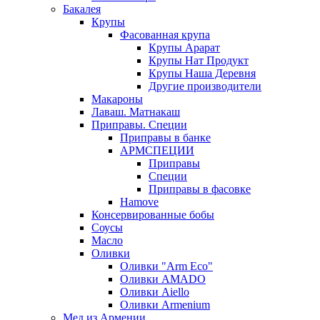
Бакалея
Крупы
Фасованная крупа
Крупы Арарат
Крупы Нат Продукт
Крупы Наша Деревня
Другие производители
Макароны
Лаваш. Матнакаш
Приправы. Специи
Приправы в банке
АРМСПЕЦИИ
Приправы
Специи
Приправы в фасовке
Hamove
Консервированные бобы
Соусы
Масло
Оливки
Оливки "Arm Eco"
Оливки AMADO
Оливки Aiello
Оливки Armenium
Мед из Армении