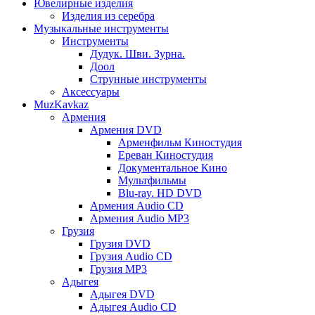
Ювелирные изделия
Изделия из серебра
Музыкальные инструменты
Инструменты
Дудук. Шви. Зурна.
Доол
Струнные инструменты
Аксессуары
MuzKavkaz
Армения
Армения DVD
Арменфильм Киностудия
Ереван Киностудия
Документальное Кино
Мультфильмы
Blu-ray. HD DVD
Армения Audio CD
Армения Audio MP3
Грузия
Грузия DVD
Грузия Audio CD
Грузия MP3
Адыгея
Адыгея DVD
Адыгея Audio CD