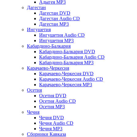
Адыгея MP3
Дагестан
Дагестан DVD
Дагестан Audio CD
Дагестан MP3
Ингушетия
Ингушетия Audio CD
Ингушетия MP3
Кабардино-Балкария
Кабардино-Балкария DVD
Кабардино-Балкария Audio CD
Кабардино-Балкария MP3
Карачаево-Черкесия
Карачаево-Черкесия DVD
Карачаево-Черкесия Audio CD
Карачаево-Черкесия MP3
Осетия
Осетия DVD
Осетия Audio CD
Осетия MP3
Чечня
Чечня DVD
Чечня Audio CD
Чечня MP3
Сборники Кавказа