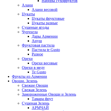
Наборы сухофруктов
Алани
Алани весовой
Цукаты
Цукаты фруктовые
Цукаты разные
Сушеные ягоды
Чурчхела
Дары Армении
Ануш
Фруктовая пастила
Пастила te Gusto
Разное
Орехи
Орехи весовые
Орехи в меду
Te Gusto
Фрукты из Армении
Овощи. Зелень
Свежие Овощи
Свежая Зелень
Замороженные Овощи и Зелень
Тамара фрут
Сушеная Зелень
АРМЧАЙ