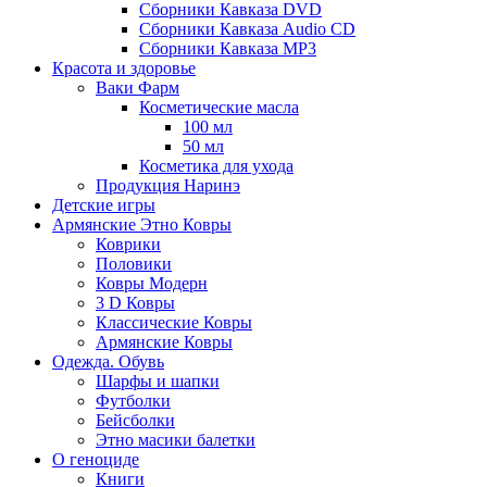
Сборники Кавказа DVD
Сборники Кавказа Audio CD
Сборники Кавказа MP3
Красота и здоровье
Ваки Фарм
Косметические масла
100 мл
50 мл
Косметика для ухода
Продукция Наринэ
Детские игры
Армянские Этно Ковры
Коврики
Половики
Ковры Модерн
3 D Ковры
Классические Ковры
Армянские Ковры
Одежда. Обувь
Шарфы и шапки
Футболки
Бейсболки
Этно масики балетки
О геноциде
Книги