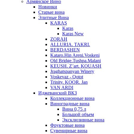
Армянское Вино
Новинки
Старые вина
Элитные Вина
KARAS
Karas
Karas New
ZORAH
ALLURIA. TAKRI.
BERDASHEN
Kataro.Hin Areni.Voskeni
Old Bridge.Tushpa.Malani
KEUSH. Z’art. KOUASH
Jraghatspanyan Winery
Voskevaz - Qotot
Trinity. KOOR. Jan
VAN ARDI
Иджеванский ВКЗ
Коллекционные вина
Виноградные вина
Вина 0,75 л
Большой объем
Эксклюзивные вина
Фруктовые вина
Cувенирные вина