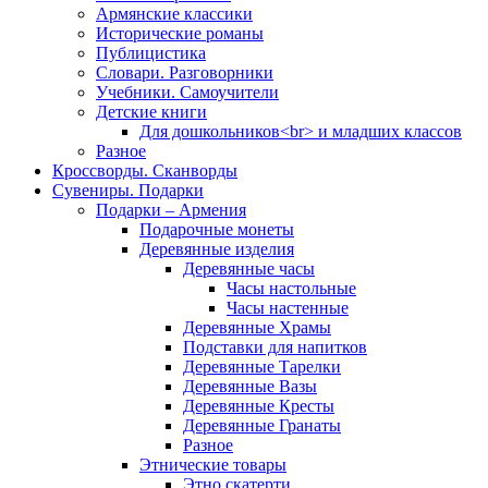
Армянские классики
Исторические романы
Публицистика
Словари. Разговорники
Учебники. Самоучители
Детские книги
Для дошкольников<br> и младших классов
Разное
Кроссворды. Сканворды
Сувениры. Подарки
Подарки – Армения
Подарочные монеты
Деревянные изделия
Деревянные часы
Часы настольные
Часы настенные
Деревянные Храмы
Подставки для напитков
Деревянные Тарелки
Деревянные Вазы
Деревянные Кресты
Деревянные Гранаты
Разное
Этнические товары
Этно скатерти