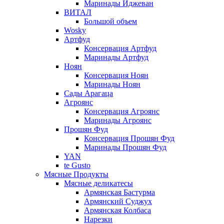
Маринады Иджеван
ВИТАЛ
Большой объем
Wosky
Артфуд
Консервация Артфуд
Маринады Артфуд
Ноян
Консервация Ноян
Маринады Ноян
Сады Арагаца
Агроянс
Консервация Агроянс
Маринады Агроянс
Прошян Фуд
Консервация Прошян Фуд
Маринады Прошян Фуд
YAN
te Gusto
Мясные Продукты
Мясные деликатесы
Армянская Бастурма
Армянский Суджух
Армянская Колбаса
Нарезки