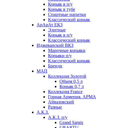
Коньяк в п/у
Коньяк в тубе
Спиртные напитки
Классический коньяк
АрАрАт ЕКЗ
Элитные
Коньяк в п/у
Классический коньяк
Иджеванский ВКЗ
Марочные коньяки
Коньяки п/у
Классический коньяк
Бренди
МАП
Коллекция Золотой
Объем 0,5 л
Коньяк 0,7 л
Коллекция France
Горная Армения. АРМА
Айвазовский
Разные
А.К.З.
А.К.З. п/у
Grand Sargis
URARTU