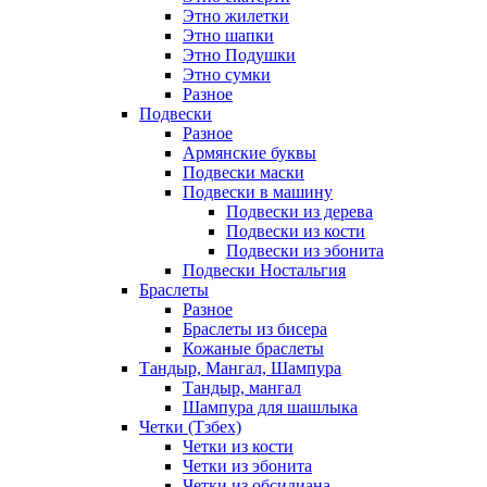
Этно жилетки
Этно шапки
Этно Подушки
Этно сумки
Разное
Подвески
Разное
Армянские буквы
Подвески маски
Подвески в машину
Подвески из дерева
Подвески из кости
Подвески из эбонита
Подвески Ностальгия
Браслеты
Разное
Браслеты из бисера
Кожаные браслеты
Тандыр, Мангал, Шампура
Тандыр, мангал
Шампура для шашлыка
Четки (Тзбех)
Четки из кости
Четки из эбонита
Четки из обсидиана