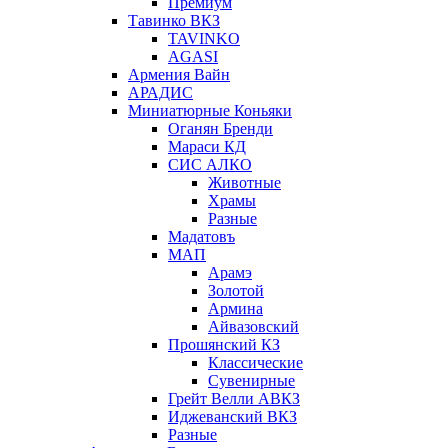
Премиум
Тавинко ВКЗ
TAVINKO
AGASI
Армения Вайн
АРАДИС
Миниатюрные Коньяки
Оганян Бренди
Мараси КД
СИС АЛКО
Животные
Храмы
Разные
Мадатовъ
МАП
Арамэ
Золотой
Армина
Айвазовский
Прошянский КЗ
Классические
Сувенирные
Грейт Велли АВКЗ
Иджеванский ВКЗ
Разные