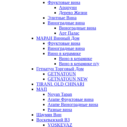
Фруктовые вина
Арцруни
Дерево Жизни
Элитные Вина
Виноградные вина
Виноградные вина
Арт Палас
МАРАН Винный Дом
Фруктовые вина
Виноградные вина
Вино в керамике
Вино в керамике
Вино в керамике п/у
Гетнатун Торговый Дом
GETNATOUN
GETNATOUN NEW
TIRANI. OLD CHINARI
МАП
Noyan Tapan
Arame Фруктовые вина
Arame Виноградные вина
Разные вина
Шаумян Вин
Воскевазский ВЗ
VOSKEVAZ