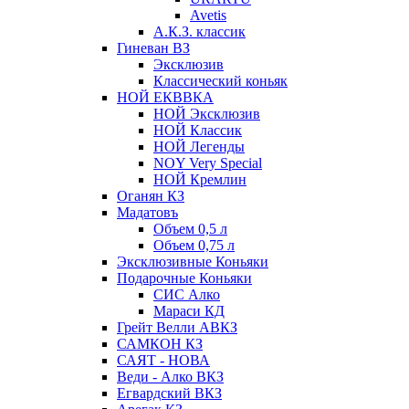
Avetis
А.К.З. классик
Гиневан ВЗ
Эксклюзив
Классический коньяк
НОЙ ЕКВВКА
НОЙ Эксклюзив
НОЙ Классик
НОЙ Легенды
NOY Very Speсial
НОЙ Кремлин
Оганян КЗ
Мадатовъ
Объем 0,5 л
Объем 0,75 л
Эксклюзивные Коньяки
Подарочные Коньяки
СИС Алко
Мараси КД
Грейт Велли АВКЗ
САМКОН КЗ
САЯТ - НОВА
Веди - Алко ВКЗ
Егвардский ВКЗ