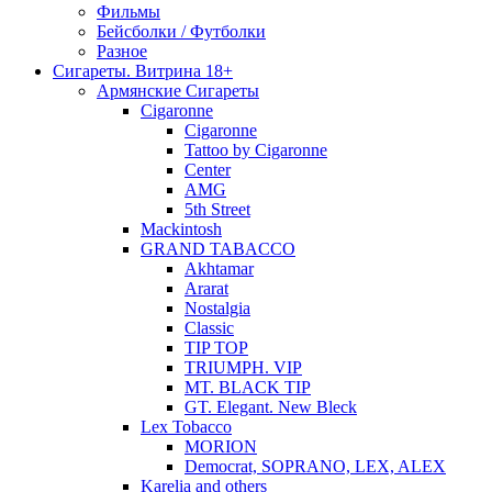
Фильмы
Бейсболки / Футболки
Разное
Сигареты. Витрина 18+
Армянские Сигареты
Cigaronne
Cigaronne
Tattoo by Cigaronne
Center
AMG
5th Street
Mackintosh
GRAND TABACCO
Akhtamar
Ararat
Nostalgia
Classic
TIP TOP
TRIUMPH. VIP
MT. BLACK TIP
GT. Elegant. New Bleck
Lex Tobacco
MORION
Democrat, SOPRANO, LEX, ALEX
Karelia and others