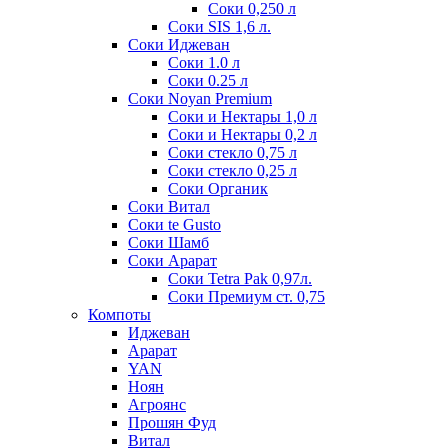
Соки 0,250 л
Соки SIS 1,6 л.
Соки Иджеван
Соки 1.0 л
Соки 0.25 л
Соки Noyan Premium
Соки и Нектары 1,0 л
Соки и Нектары 0,2 л
Соки стекло 0,75 л
Соки стекло 0,25 л
Соки Органик
Соки Витал
Соки te Gusto
Соки Шамб
Соки Арарат
Соки Tetra Pak 0,97л.
Соки Премиум ст. 0,75
Компоты
Иджеван
Арарат
YAN
Ноян
Агроянс
Прошян Фуд
Витал