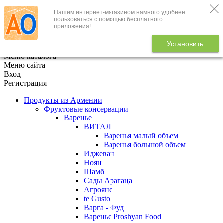
Нашим интернет-магазином намного удобнее
+7 (495) 646-888-1
пользоваться с помощью бесплатного
приложения!
В корзине
0
товаров
Установить
x
Меню каталога
Меню сайта
Вход
Регистрация
Продукты из Армении
Фруктовые консервации
Варенье
ВИТАЛ
Варенья малый объем
Варенья большой объем
Иджеван
Ноян
Шамб
Сады Арагаца
Агроянс
te Gusto
Варга - Фуд
Варенье Proshyan Food