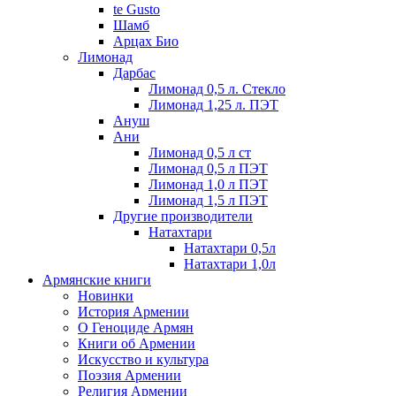
te Gusto
Шамб
Арцах Био
Лимонад
Дарбас
Лимонад 0,5 л. Стекло
Лимонад 1,25 л. ПЭТ
Ануш
Ани
Лимонад 0,5 л ст
Лимонад 0,5 л ПЭТ
Лимонад 1,0 л ПЭТ
Лимонад 1,5 л ПЭТ
Другие производители
Натахтари
Натахтари 0,5л
Натахтари 1,0л
Армянские книги
Новинки
История Армении
О Геноциде Армян
Книги об Армении
Иcкусство и культура
Поэзия Армении
Религия Армении