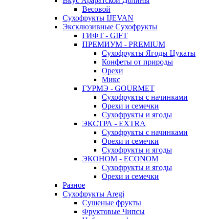
Вкус Араратской Долины
Весовой
Сухофрукты IJEVAN
Эксклюзивные Сухофрукты
ГИФТ - GIFT
ПРЕМИУМ - PREMIUM
Сухофрукты Ягоды Цукаты
Конфеты от природы
Орехи
Микс
ГУРМЭ - GOURMET
Сухофрукты с начинками
Орехи и семечки
Сухофрукты и ягоды
ЭКСТРА - EXTRA
Сухофрукты с начинками
Орехи и семечки
Сухофрукты и ягоды
ЭКОНОМ - ECONOM
Сухофрукты и ягоды
Орехи и семечки
Разное
Сухофрукты Aregi
Сушеные фрукты
Фруктовые Чипсы