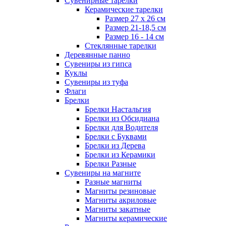
Сувенирные тарелки
Керамические тарелки
Размер 27 х 26 см
Размер 21-18,5 см
Размер 16 - 14 см
Стеклянные тарелки
Деревянные панно
Сувениры из гипса
Куклы
Сувениры из туфа
Флаги
Брелки
Брелки Настальгия
Брелки из Обсидиана
Брелки для Водителя
Брелки с Буквами
Брелки из Дерева
Брелки из Керамики
Брелки Разные
Сувениры на магните
Разные магниты
Магниты резиновые
Магниты акриловые
Магниты закатные
Магниты керамические