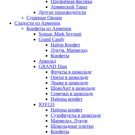
Прозрачная фасовка
Армянский Тараз
Другие производители
Сушеные Овощи
Сладости из Армении
Конфеты из Армении
Sonuar. Mark Sevouni
Grand Candy
Набор Конфет
Лукум. Мармелад
Конфеты
Арколад
GRAND Dian
Фрукты в шоколаде
Орехи в шоколаде
Драже в шоколаде
ШокоХит в шоколаде
Семечки в шоколаде
Наборы конфет
JOYCO
Наборы конфет
Сухофрукты в шоколаде
Мармелад. Лукум
Шоколадные плитки
Конфеты