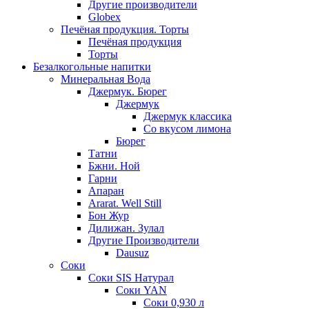
Другие производители
Globex
Печёная продукция. Торты
Печёная продукция
Торты
Безалкогольные напитки
Минеральная Вода
Джермук. Бюрег
Джермук
Джермук классика
Со вкусом лимона
Бюрег
Татни
Бжни. Ной
Гарни
Апаран
Ararat. Well Still
Бон Жур
Дилижан. Зулал
Другие Производители
Dausuz
Соки
Соки SIS Натурал
Соки YAN
Соки 0,930 л