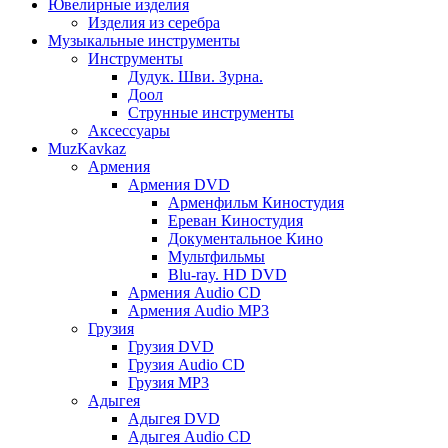
Ювелирные изделия
Изделия из серебра
Музыкальные инструменты
Инструменты
Дудук. Шви. Зурна.
Доол
Струнные инструменты
Аксессуары
MuzKavkaz
Армения
Армения DVD
Арменфильм Киностудия
Ереван Киностудия
Документальное Кино
Мультфильмы
Blu-ray. HD DVD
Армения Audio CD
Армения Audio MP3
Грузия
Грузия DVD
Грузия Audio CD
Грузия MP3
Адыгея
Адыгея DVD
Адыгея Audio CD