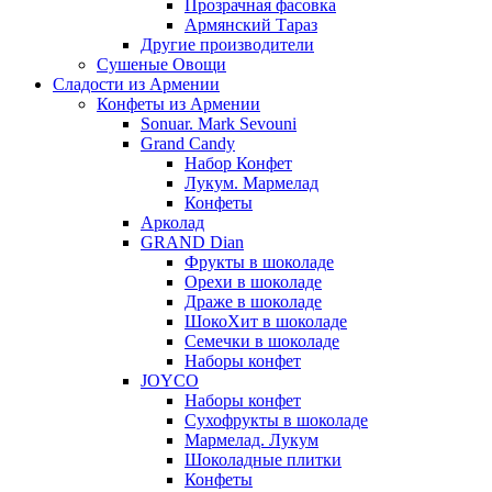
Прозрачная фасовка
Армянский Тараз
Другие производители
Сушеные Овощи
Сладости из Армении
Конфеты из Армении
Sonuar. Mark Sevouni
Grand Candy
Набор Конфет
Лукум. Мармелад
Конфеты
Арколад
GRAND Dian
Фрукты в шоколаде
Орехи в шоколаде
Драже в шоколаде
ШокоХит в шоколаде
Семечки в шоколаде
Наборы конфет
JOYCO
Наборы конфет
Сухофрукты в шоколаде
Мармелад. Лукум
Шоколадные плитки
Конфеты