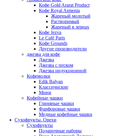
Кофе Gold Ararat Product
Кофе Royal Armenia
Жареный молотый
Растворимый
Жареный в зернах
Кофе Jezva
Le Café Paris
Кофе Grounds
Другие производители
джезва для кофе
Джезва
Джезва с песком
Джезва индукционной
Кофемолки
Edik Balyan
Классичиские
Мини
Кофейные чашки
Глиняные чашки
Фарфоровые чашки
Медные кофейные чашки
Сухофрукты. Орехи
Сухофрукты
Подарочные наборы