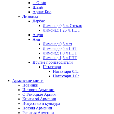
te Gusto
Шамб
Арцах Био
Лимонад
Дарбас
Лимонад 0,5 л. Стекло
Лимонад 1,25 л. ПЭТ
Ануш
Ани
Лимонад 0,5 л ст
Лимонад 0,5 л ПЭТ
Лимонад 1,0 л ПЭТ
Лимонад 1,5 л ПЭТ
Другие производители
Натахтари
Натахтари 0,5л
Натахтари 1,0л
Армянские книги
Новинки
История Армении
О Геноциде Армян
Книги об Армении
Иcкусство и культура
Поэзия Армении
Религия Армении