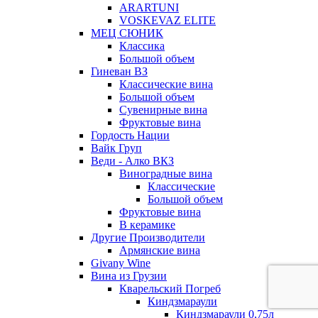
ARARTUNI
VOSKEVAZ ELITE
МЕЦ СЮНИК
Классика
Большой объем
Гиневан ВЗ
Классические вина
Большой объем
Сувенирные вина
Фруктовые вина
Гордость Нации
Вайк Груп
Веди - Алко ВКЗ
Виноградные вина
Классические
Большой объем
Фруктовые вина
В керамике
Другие Производители
Армянские вина
Givany Wine
Вина из Грузии
Кварельский Погреб
Киндзмараули
Киндзмараули 0,75л