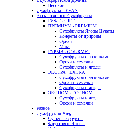
Вкус Араратской Долины
Весовой
Сухофрукты IJEVAN
Эксклюзивные Сухофрукты
ГИФТ - GIFT
ПРЕМИУМ - PREMIUM
Сухофрукты Ягоды Цукаты
Конфеты от природы
Орехи
Микс
ГУРМЭ - GOURMET
Сухофрукты с начинками
Орехи и семечки
Сухофрукты и ягоды
ЭКСТРА - EXTRA
Сухофрукты с начинками
Орехи и семечки
Сухофрукты и ягоды
ЭКОНОМ - ECONOM
Сухофрукты и ягоды
Орехи и семечки
Разное
Сухофрукты Aregi
Сушеные фрукты
Фруктовые Чипсы