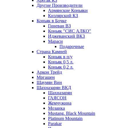
Арегак КЗ
Другие Производители
Армянские Коньяки
Кизлярский КЗ
Коньяк в Бочке
Гиневан ВЗ
Коньяк "СИС АЛКО"
Иджеванский ВКЗ
Мараси
Подарочные
Страна Камней
Коньяк в п/у
Коньяк 0,5 л.
Коньяк 0,2 л.
Аркон Трейд
Мргашен
Шаумян Вин
Шахназарян ВКД
Шахназарян
ГАЯСОН
Жемчужина
Мозаика
Mustang. Black Mountain
Platinum Mountain
Parakar