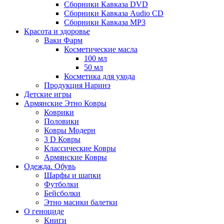
Сборники Кавказа DVD
Сборники Кавказа Audio CD
Сборники Кавказа MP3
Красота и здоровье
Ваки Фарм
Косметические масла
100 мл
50 мл
Косметика для ухода
Продукция Наринэ
Детские игры
Армянские Этно Ковры
Коврики
Половики
Ковры Модерн
3 D Ковры
Классические Ковры
Армянские Ковры
Одежда. Обувь
Шарфы и шапки
Футболки
Бейсболки
Этно масики балетки
О геноциде
Книги