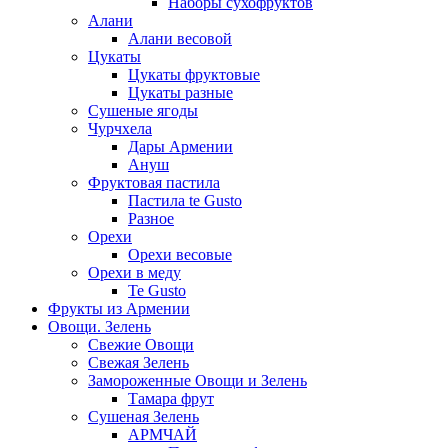
Наборы сухофруктов
Алани
Алани весовой
Цукаты
Цукаты фруктовые
Цукаты разные
Сушеные ягоды
Чурчхела
Дары Армении
Ануш
Фруктовая пастила
Пастила te Gusto
Разное
Орехи
Орехи весовые
Орехи в меду
Te Gusto
Фрукты из Армении
Овощи. Зелень
Свежие Овощи
Свежая Зелень
Замороженные Овощи и Зелень
Тамара фрут
Сушеная Зелень
АРМЧАЙ