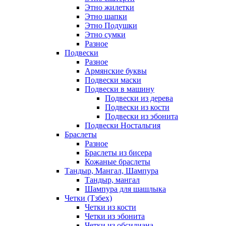
Этно жилетки
Этно шапки
Этно Подушки
Этно сумки
Разное
Подвески
Разное
Армянские буквы
Подвески маски
Подвески в машину
Подвески из дерева
Подвески из кости
Подвески из эбонита
Подвески Ностальгия
Браслеты
Разное
Браслеты из бисера
Кожаные браслеты
Тандыр, Мангал, Шампура
Тандыр, мангал
Шампура для шашлыка
Четки (Тзбех)
Четки из кости
Четки из эбонита
Четки из обсидиана