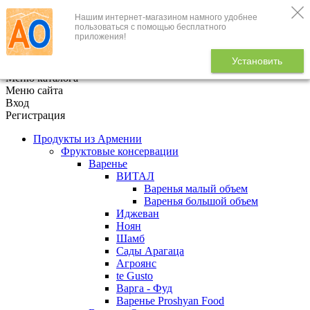
Нашим интернет-магазином намного удобнее
+7 (495) 646-888-1
пользоваться с помощью бесплатного
приложения!
В корзине
0
товаров
Установить
x
Меню каталога
Меню сайта
Вход
Регистрация
Продукты из Армении
Фруктовые консервации
Варенье
ВИТАЛ
Варенья малый объем
Варенья большой объем
Иджеван
Ноян
Шамб
Сады Арагаца
Агроянс
te Gusto
Варга - Фуд
Варенье Proshyan Food