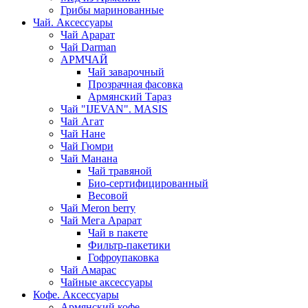
Грибы маринованные
Чай. Аксессуары
Чай Арарат
Чай Darman
АРМЧАЙ
Чай заварочный
Прозрачная фасовка
Армянский Тараз
Чай "IJEVAN". MASIS
Чай Агат
Чай Нане
Чай Гюмри
Чай Манана
Чай травяной
Био-сертифицированный
Весовой
Чай Meron berry
Чай Мега Арарат
Чай в пакете
Фильтр-пакетики
Гофроупаковка
Чай Амарас
Чайные аксессуары
Кофе. Аксессуары
Армянский кофе