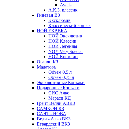
Avetis
А.К.З. классик
Гиневан ВЗ
Эксклюзив
Классический коньяк
НОЙ ЕКВВКА
НОЙ Эксклюзив
НОЙ Классик
НОЙ Легенды
NOY Very Speсial
НОЙ Кремлин
Оганян КЗ
Мадатовъ
Объем 0,5 л
Объем 0,75 л
Эксклюзивные Коньяки
Подарочные Коньяки
СИС Алко
Мараси КД
Грейт Велли АВКЗ
САМКОН КЗ
САЯТ - НОВА
Веди - Алко ВКЗ
Егвардский ВКЗ