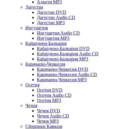
Адыгея MP3
Дагестан
Дагестан DVD
Дагестан Audio CD
Дагестан MP3
Ингушетия
Ингушетия Audio CD
Ингушетия MP3
Кабардино-Балкария
Кабардино-Балкария DVD
Кабардино-Балкария Audio CD
Кабардино-Балкария MP3
Карачаево-Черкесия
Карачаево-Черкесия DVD
Карачаево-Черкесия Audio CD
Карачаево-Черкесия MP3
Осетия
Осетия DVD
Осетия Audio CD
Осетия MP3
Чечня
Чечня DVD
Чечня Audio CD
Чечня MP3
Сборники Кавказа