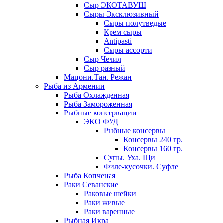
Сыр ЭКОТАВУШ
Сыры Эксклюзивный
Сыры полутведые
Крем сыры
Antipasti
Сыры ассорти
Сыр Чечил
Сыр разный
Мацони.Тан. Режан
Рыба из Армении
Рыба Охлажденная
Рыба Замороженная
Рыбные консервации
ЭКО ФУД
Рыбные консервы
Консервы 240 гр.
Консервы 160 гр.
Супы. Уха. Щи
Филе-кусочки. Суфле
Рыба Копченая
Раки Севанские
Раковые шейки
Раки живые
Раки варенные
Рыбная Икра