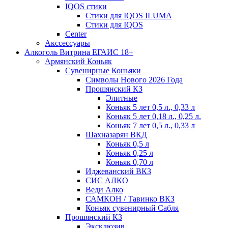
IQOS стики
Стики для IQOS ILUMA
Стики для IQOS
Сenter
Акссессуары
Алкоголь Витрина ЕГАИС 18+
Армянский Коньяк
Сувенирные Коньяки
Символы Нового 2026 Года
Прошянский КЗ
Элитные
Коньяк 5 лет 0,5 л., 0,33 л
Коньяк 5 лет 0,18 л., 0,25 л.
Коньяк 7 лет 0,5 л., 0,33 л
Шахназарян ВКД
Коньяк 0,5 л
Коньяк 0,25 л
Коньяк 0,70 л
Иджеванский ВКЗ
СИС АЛКО
Веди Алко
САМКОН / Тавинко ВКЗ
Коньяк сувенирный Сабля
Прошянский КЗ
Эксклюзив