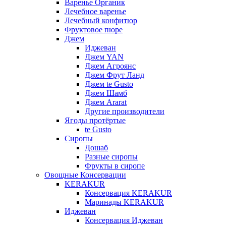
Варенье Органик
Лечебное варенье
Лечебный конфитюр
Фруктовое пюре
Джем
Иджеван
Джем YAN
Джем Агроянс
Джем Фрут Ланд
Джем te Gusto
Джем Шамб
Джем Ararat
Другие производители
Ягоды протёртые
te Gusto
Сиропы
Дошаб
Разные сиропы
Фрукты в сиропе
Овощные Консервации
KERAKUR
Консервация KERAKUR
Маринады KERAKUR
Иджеван
Консервация Иджеван