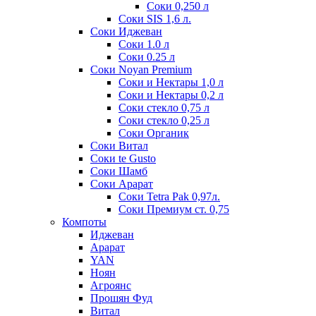
Соки 0,250 л
Соки SIS 1,6 л.
Соки Иджеван
Соки 1.0 л
Соки 0.25 л
Соки Noyan Premium
Соки и Нектары 1,0 л
Соки и Нектары 0,2 л
Соки стекло 0,75 л
Соки стекло 0,25 л
Соки Органик
Соки Витал
Соки te Gusto
Соки Шамб
Соки Арарат
Соки Tetra Pak 0,97л.
Соки Премиум ст. 0,75
Компоты
Иджеван
Арарат
YAN
Ноян
Агроянс
Прошян Фуд
Витал