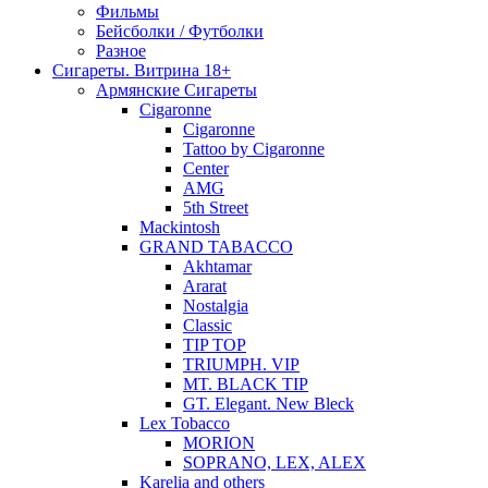
Фильмы
Бейсболки / Футболки
Разное
Сигареты. Витрина 18+
Армянские Сигареты
Cigaronne
Cigaronne
Tattoo by Cigaronne
Center
AMG
5th Street
Mackintosh
GRAND TABACCO
Akhtamar
Ararat
Nostalgia
Classic
TIP TOP
TRIUMPH. VIP
MT. BLACK TIP
GT. Elegant. New Bleck
Lex Tobacco
MORION
SOPRANO, LEX, ALEX
Karelia and others