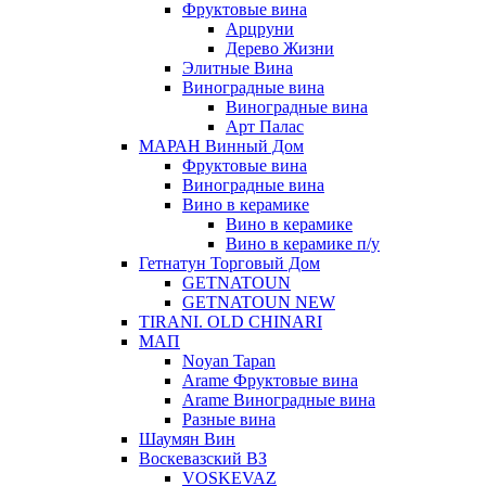
Фруктовые вина
Арцруни
Дерево Жизни
Элитные Вина
Виноградные вина
Виноградные вина
Арт Палас
МАРАН Винный Дом
Фруктовые вина
Виноградные вина
Вино в керамике
Вино в керамике
Вино в керамике п/у
Гетнатун Торговый Дом
GETNATOUN
GETNATOUN NEW
TIRANI. OLD CHINARI
МАП
Noyan Tapan
Arame Фруктовые вина
Arame Виноградные вина
Разные вина
Шаумян Вин
Воскевазский ВЗ
VOSKEVAZ