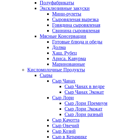
Полуфабрикаты
Эксклюзивные закуски
Мини-рулеты
Сыровяленая вырезка
Говядина сыровяленая
Свинина сыровяленая
Мясные Консервации
Готовые блюда и обеды
Долма
Хаш. Рубец
Ариса. Кавурма
Маринованные
Кисломолочные Продукты
Сыры
Сыр Чанах
Сыр Чанах в ведре
Сыр Чанах Экокат
Сыр Лори
Сыр Лори Премиум
Сыр Лори Экокат
Сыр Лори разный
Сыр Качотта
Сыр Овечий
Сыр Козий
Сыр в Керамике