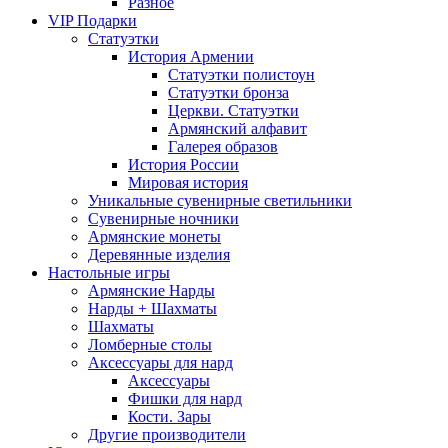
Разное
VIP Подарки
Статуэтки
История Армении
Статуэтки полистоун
Статуэтки бронза
Церкви. Статуэтки
Армянский алфавит
Галерея образов
История России
Мировая история
Уникальные сувенирные светильники
Сувенирные ночники
Армянские монеты
Деревянные изделия
Настольные игры
Армянские Нарды
Нарды + Шахматы
Шахматы
Ломберные столы
Аксессуары для нард
Аксессуары
Фишки для нард
Кости. Зары
Другие производители