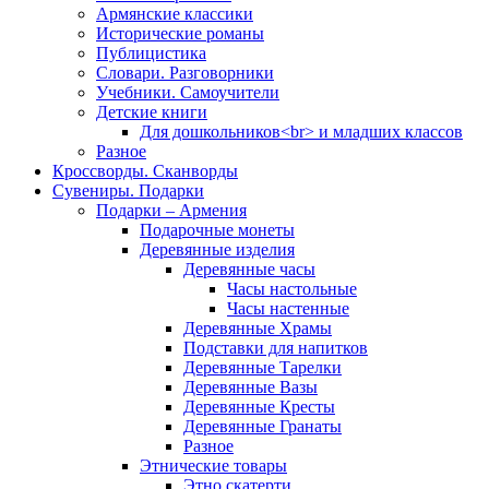
Армянские классики
Исторические романы
Публицистика
Словари. Разговорники
Учебники. Самоучители
Детские книги
Для дошкольников<br> и младших классов
Разное
Кроссворды. Сканворды
Сувениры. Подарки
Подарки – Армения
Подарочные монеты
Деревянные изделия
Деревянные часы
Часы настольные
Часы настенные
Деревянные Храмы
Подставки для напитков
Деревянные Тарелки
Деревянные Вазы
Деревянные Кресты
Деревянные Гранаты
Разное
Этнические товары
Этно скатерти