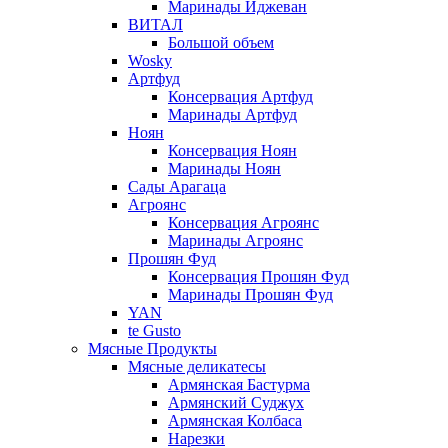
Маринады Иджеван
ВИТАЛ
Большой объем
Wosky
Артфуд
Консервация Артфуд
Маринады Артфуд
Ноян
Консервация Ноян
Маринады Ноян
Сады Арагаца
Агроянс
Консервация Агроянс
Маринады Агроянс
Прошян Фуд
Консервация Прошян Фуд
Маринады Прошян Фуд
YAN
te Gusto
Мясные Продукты
Мясные деликатесы
Армянская Бастурма
Армянский Суджух
Армянская Колбаса
Нарезки