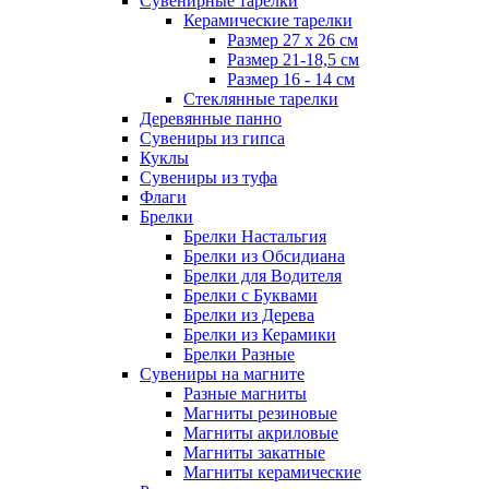
Сувенирные тарелки
Керамические тарелки
Размер 27 х 26 см
Размер 21-18,5 см
Размер 16 - 14 см
Стеклянные тарелки
Деревянные панно
Сувениры из гипса
Куклы
Сувениры из туфа
Флаги
Брелки
Брелки Настальгия
Брелки из Обсидиана
Брелки для Водителя
Брелки с Буквами
Брелки из Дерева
Брелки из Керамики
Брелки Разные
Сувениры на магните
Разные магниты
Магниты резиновые
Магниты акриловые
Магниты закатные
Магниты керамические