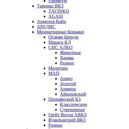
Премиум
Тавинко ВКЗ
TAVINKO
AGASI
Армения Вайн
АРАДИС
Миниатюрные Коньяки
Оганян Бренди
Мараси КД
СИС АЛКО
Животные
Храмы
Разные
Мадатовъ
МАП
Арамэ
Золотой
Армина
Айвазовский
Прошянский КЗ
Классические
Сувенирные
Грейт Велли АВКЗ
Иджеванский ВКЗ
Разные