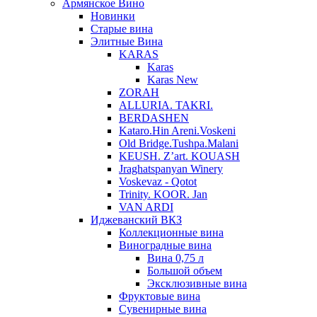
Армянское Вино
Новинки
Старые вина
Элитные Вина
KARAS
Karas
Karas New
ZORAH
ALLURIA. TAKRI.
BERDASHEN
Kataro.Hin Areni.Voskeni
Old Bridge.Tushpa.Malani
KEUSH. Z’art. KOUASH
Jraghatspanyan Winery
Voskevaz - Qotot
Trinity. KOOR. Jan
VAN ARDI
Иджеванский ВКЗ
Коллекционные вина
Виноградные вина
Вина 0,75 л
Большой объем
Эксклюзивные вина
Фруктовые вина
Cувенирные вина