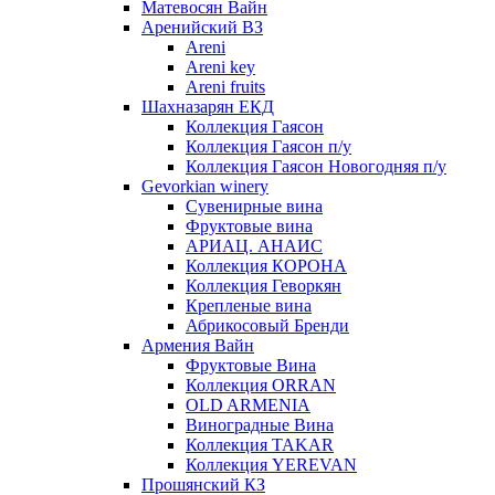
Матевосян Вайн
Аренийский ВЗ
Areni
Areni key
Areni fruits
Шахназарян ЕКД
Коллекция Гаясон
Коллекция Гаясон п/у
Коллекция Гаясон Новогодняя п/у
Gevorkian winery
Сувенирные вина
Фруктовые вина
АРИАЦ. АНАИС
Коллекция КОРОНА
Коллекция Геворкян
Крепленые вина
Абрикосовый Бренди
Армения Вайн
Фруктовые Вина
Коллекция ORRAN
OLD ARMENIA
Виноградные Вина
Коллекция TAKAR
Коллекция YEREVAN
Прошянский КЗ