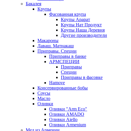
Бакалея
Крупы
Фасованная крупа
Крупы Арарат
Крупы Нат Продукт
Крупы Наша Деревня
Другие производители
Макароны
Лаваш. Матнакаш
Приправы. Специи
Приправы в банке
АРМСПЕЦИИ
Приправы
Специи
Приправы в фасовке
Hamove
Консервированные бобы
Соусы
Масло
Оливки
Оливки "Arm Eco"
Оливки AMADO
Оливки Aiello
Оливки Armenium
Мед из Армении