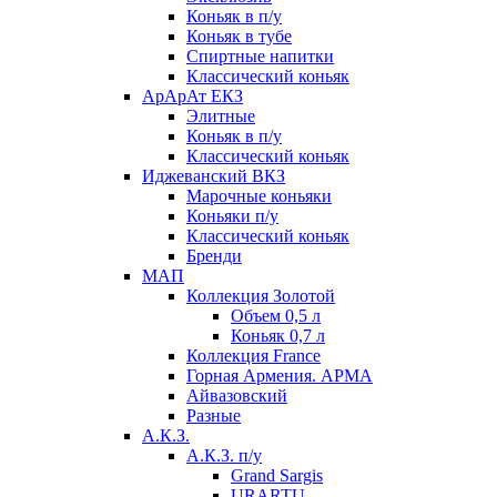
Коньяк в п/у
Коньяк в тубе
Спиртные напитки
Классический коньяк
АрАрАт ЕКЗ
Элитные
Коньяк в п/у
Классический коньяк
Иджеванский ВКЗ
Марочные коньяки
Коньяки п/у
Классический коньяк
Бренди
МАП
Коллекция Золотой
Объем 0,5 л
Коньяк 0,7 л
Коллекция France
Горная Армения. АРМА
Айвазовский
Разные
А.К.З.
А.К.З. п/у
Grand Sargis
URARTU