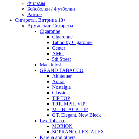
Фильмы
Бейсболки / Футболки
Разное
Сигареты. Витрина 18+
Армянские Сигареты
Cigaronne
Cigaronne
Tattoo by Cigaronne
Center
AMG
5th Street
Mackintosh
GRAND TABACCO
Akhtamar
Ararat
Nostalgia
Classic
TIP TOP
TRIUMPH. VIP
MT. BLACK TIP
GT. Elegant. New Bleck
Lex Tobacco
MORION
SOPRANO, LEX, ALEX
Karelia and others