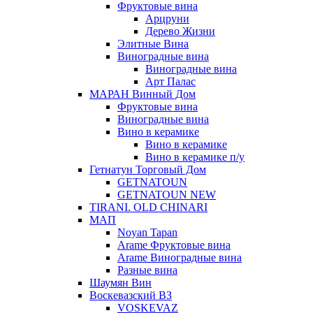
Фруктовые вина
Арцруни
Дерево Жизни
Элитные Вина
Виноградные вина
Виноградные вина
Арт Палас
МАРАН Винный Дом
Фруктовые вина
Виноградные вина
Вино в керамике
Вино в керамике
Вино в керамике п/у
Гетнатун Торговый Дом
GETNATOUN
GETNATOUN NEW
TIRANI. OLD CHINARI
МАП
Noyan Tapan
Arame Фруктовые вина
Arame Виноградные вина
Разные вина
Шаумян Вин
Воскевазский ВЗ
VOSKEVAZ