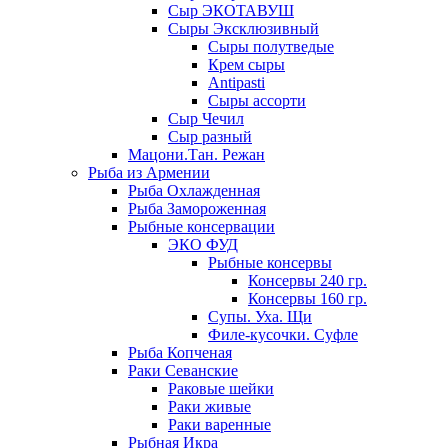
Сыр ЭКОТАВУШ
Сыры Эксклюзивный
Сыры полутведые
Крем сыры
Antipasti
Сыры ассорти
Сыр Чечил
Сыр разный
Мацони.Тан. Режан
Рыба из Армении
Рыба Охлажденная
Рыба Замороженная
Рыбные консервации
ЭКО ФУД
Рыбные консервы
Консервы 240 гр.
Консервы 160 гр.
Супы. Уха. Щи
Филе-кусочки. Суфле
Рыба Копченая
Раки Севанские
Раковые шейки
Раки живые
Раки варенные
Рыбная Икра