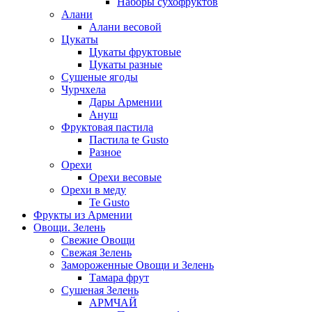
Наборы сухофруктов
Алани
Алани весовой
Цукаты
Цукаты фруктовые
Цукаты разные
Сушеные ягоды
Чурчхела
Дары Армении
Ануш
Фруктовая пастила
Пастила te Gusto
Разное
Орехи
Орехи весовые
Орехи в меду
Te Gusto
Фрукты из Армении
Овощи. Зелень
Свежие Овощи
Свежая Зелень
Замороженные Овощи и Зелень
Тамара фрут
Сушеная Зелень
АРМЧАЙ