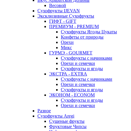
Вкус Араратской Долины
Весовой
Сухофрукты IJEVAN
Эксклюзивные Сухофрукты
ГИФТ - GIFT
ПРЕМИУМ - PREMIUM
Сухофрукты Ягоды Цукаты
Конфеты от природы
Орехи
Микс
ГУРМЭ - GOURMET
Сухофрукты с начинками
Орехи и семечки
Сухофрукты и ягоды
ЭКСТРА - EXTRA
Сухофрукты с начинками
Орехи и семечки
Сухофрукты и ягоды
ЭКОНОМ - ECONOM
Сухофрукты и ягоды
Орехи и семечки
Разное
Сухофрукты Aregi
Сушеные фрукты
Фруктовые Чипсы