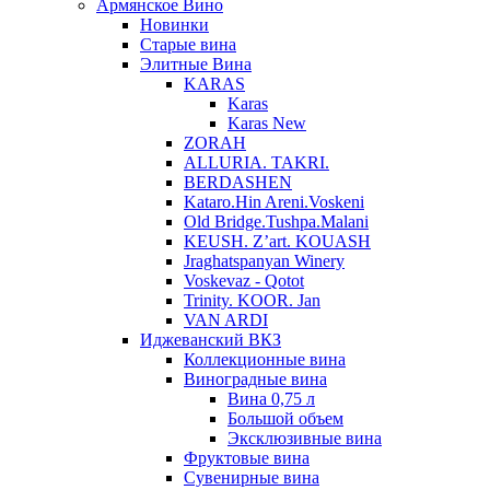
Армянское Вино
Новинки
Старые вина
Элитные Вина
KARAS
Karas
Karas New
ZORAH
ALLURIA. TAKRI.
BERDASHEN
Kataro.Hin Areni.Voskeni
Old Bridge.Tushpa.Malani
KEUSH. Z’art. KOUASH
Jraghatspanyan Winery
Voskevaz - Qotot
Trinity. KOOR. Jan
VAN ARDI
Иджеванский ВКЗ
Коллекционные вина
Виноградные вина
Вина 0,75 л
Большой объем
Эксклюзивные вина
Фруктовые вина
Cувенирные вина