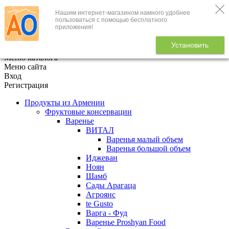
Нашим интернет-магазином намного удобнее
+7 (495) 646-888-1
пользоваться с помощью бесплатного
приложения!
В корзине
0
товаров
Установить
x
Меню каталога
Меню сайта
Вход
Регистрация
Продукты из Армении
Фруктовые консервации
Варенье
ВИТАЛ
Варенья малый объем
Варенья большой объем
Иджеван
Ноян
Шамб
Сады Арагаца
Агроянс
te Gusto
Варга - Фуд
Варенье Proshyan Food