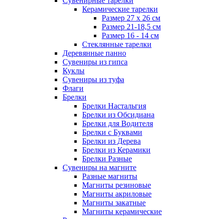
Сувенирные тарелки
Керамические тарелки
Размер 27 х 26 см
Размер 21-18,5 см
Размер 16 - 14 см
Стеклянные тарелки
Деревянные панно
Сувениры из гипса
Куклы
Сувениры из туфа
Флаги
Брелки
Брелки Настальгия
Брелки из Обсидиана
Брелки для Водителя
Брелки с Буквами
Брелки из Дерева
Брелки из Керамики
Брелки Разные
Сувениры на магните
Разные магниты
Магниты резиновые
Магниты акриловые
Магниты закатные
Магниты керамические