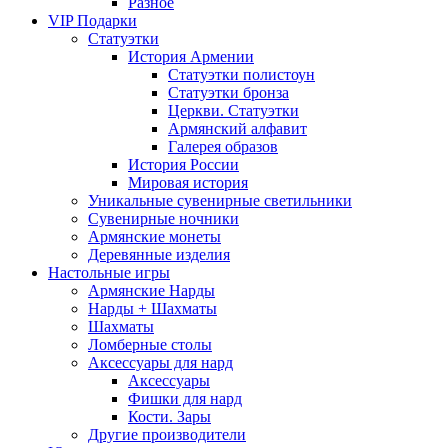
Разное
VIP Подарки
Статуэтки
История Армении
Статуэтки полистоун
Статуэтки бронза
Церкви. Статуэтки
Армянский алфавит
Галерея образов
История России
Мировая история
Уникальные сувенирные светильники
Сувенирные ночники
Армянские монеты
Деревянные изделия
Настольные игры
Армянские Нарды
Нарды + Шахматы
Шахматы
Ломберные столы
Аксессуары для нард
Аксессуары
Фишки для нард
Кости. Зары
Другие производители