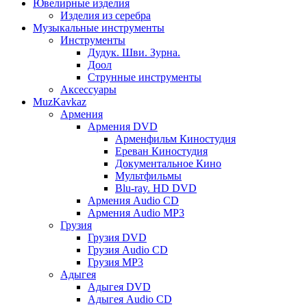
Ювелирные изделия
Изделия из серебра
Музыкальные инструменты
Инструменты
Дудук. Шви. Зурна.
Доол
Струнные инструменты
Аксессуары
MuzKavkaz
Армения
Армения DVD
Арменфильм Киностудия
Ереван Киностудия
Документальное Кино
Мультфильмы
Blu-ray. HD DVD
Армения Audio CD
Армения Audio MP3
Грузия
Грузия DVD
Грузия Audio CD
Грузия MP3
Адыгея
Адыгея DVD
Адыгея Audio CD