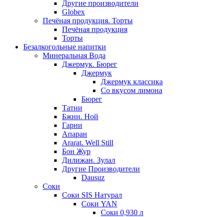
Другие производители
Globex
Печёная продукция. Торты
Печёная продукция
Торты
Безалкогольные напитки
Минеральная Вода
Джермук. Бюрег
Джермук
Джермук классика
Со вкусом лимона
Бюрег
Татни
Бжни. Ной
Гарни
Апаран
Ararat. Well Still
Бон Жур
Дилижан. Зулал
Другие Производители
Dausuz
Соки
Соки SIS Натурал
Соки YAN
Соки 0,930 л