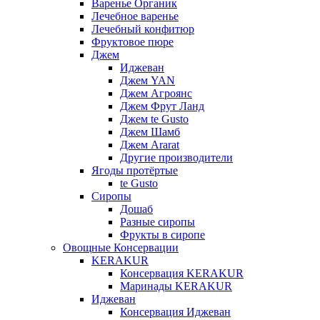
Варенье Органик
Лечебное варенье
Лечебный конфитюр
Фруктовое пюре
Джем
Иджеван
Джем YAN
Джем Агроянс
Джем Фрут Ланд
Джем te Gusto
Джем Шамб
Джем Ararat
Другие производители
Ягоды протёртые
te Gusto
Сиропы
Дошаб
Разные сиропы
Фрукты в сиропе
Овощные Консервации
KERAKUR
Консервация KERAKUR
Маринады KERAKUR
Иджеван
Консервация Иджеван