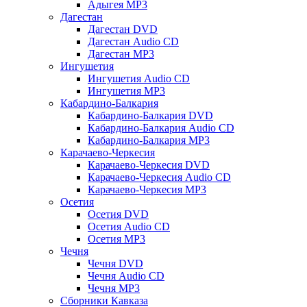
Адыгея MP3
Дагестан
Дагестан DVD
Дагестан Audio CD
Дагестан MP3
Ингушетия
Ингушетия Audio CD
Ингушетия MP3
Кабардино-Балкария
Кабардино-Балкария DVD
Кабардино-Балкария Audio CD
Кабардино-Балкария MP3
Карачаево-Черкесия
Карачаево-Черкесия DVD
Карачаево-Черкесия Audio CD
Карачаево-Черкесия MP3
Осетия
Осетия DVD
Осетия Audio CD
Осетия MP3
Чечня
Чечня DVD
Чечня Audio CD
Чечня MP3
Сборники Кавказа