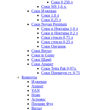
Соки 0,250 л
Соки SIS 1,6 л.
Соки Иджеван
Соки 1.0 л
Соки 0.25 л
Соки Noyan Premium
Соки и Нектары 1,0 л
Соки и Нектары 0,2 л
Соки стекло 0,75 л
Соки стекло 0,25 л
Соки Органик
Соки Витал
Соки te Gusto
Соки Шамб
Соки Арарат
Соки Tetra Pak 0,97л.
Соки Премиум ст. 0,75
Компоты
Иджеван
Арарат
YAN
Ноян
Агроянс
Прошян Фуд
Витал