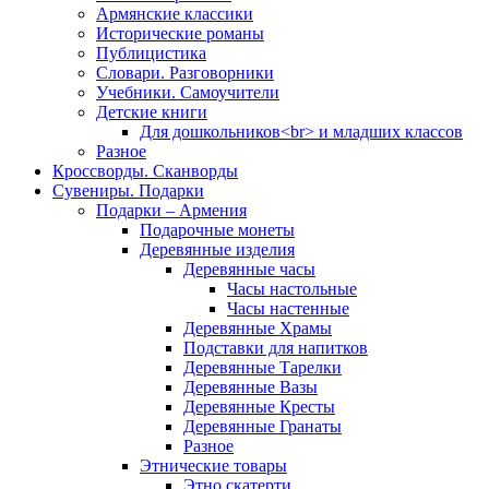
Армянские классики
Исторические романы
Публицистика
Словари. Разговорники
Учебники. Самоучители
Детские книги
Для дошкольников<br> и младших классов
Разное
Кроссворды. Сканворды
Сувениры. Подарки
Подарки – Армения
Подарочные монеты
Деревянные изделия
Деревянные часы
Часы настольные
Часы настенные
Деревянные Храмы
Подставки для напитков
Деревянные Тарелки
Деревянные Вазы
Деревянные Кресты
Деревянные Гранаты
Разное
Этнические товары
Этно скатерти