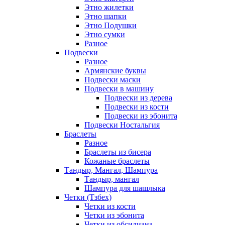
Этно жилетки
Этно шапки
Этно Подушки
Этно сумки
Разное
Подвески
Разное
Армянские буквы
Подвески маски
Подвески в машину
Подвески из дерева
Подвески из кости
Подвески из эбонита
Подвески Ностальгия
Браслеты
Разное
Браслеты из бисера
Кожаные браслеты
Тандыр, Мангал, Шампура
Тандыр, мангал
Шампура для шашлыка
Четки (Тзбех)
Четки из кости
Четки из эбонита
Четки из обсидиана