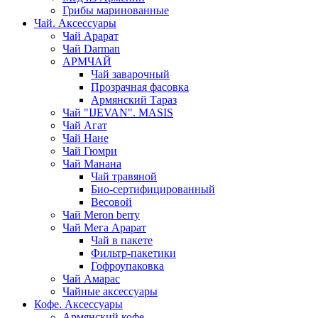
Грибы маринованные
Чай. Аксессуары
Чай Арарат
Чай Darman
АРМЧАЙ
Чай заварочный
Прозрачная фасовка
Армянский Тараз
Чай "IJEVAN". MASIS
Чай Агат
Чай Нане
Чай Гюмри
Чай Манана
Чай травяной
Био-сертифицированный
Весовой
Чай Meron berry
Чай Мега Арарат
Чай в пакете
Фильтр-пакетики
Гофроупаковка
Чай Амарас
Чайные аксессуары
Кофе. Аксессуары
Армянский кофе