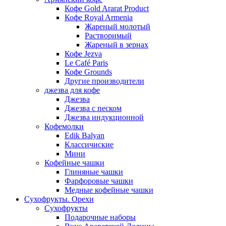
Кофе Gold Ararat Product
Кофе Royal Armenia
Жареный молотый
Растворимый
Жареный в зернах
Кофе Jezva
Le Café Paris
Кофе Grounds
Другие производители
джезва для кофе
Джезва
Джезва с песком
Джезва индукционной
Кофемолки
Edik Balyan
Классичиские
Мини
Кофейные чашки
Глиняные чашки
Фарфоровые чашки
Медные кофейные чашки
Сухофрукты. Орехи
Сухофрукты
Подарочные наборы