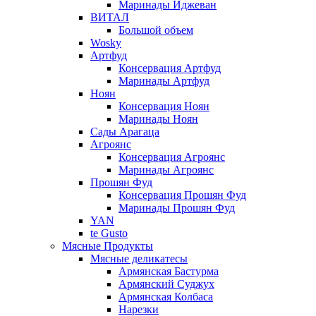
Маринады Иджеван
ВИТАЛ
Большой объем
Wosky
Артфуд
Консервация Артфуд
Маринады Артфуд
Ноян
Консервация Ноян
Маринады Ноян
Сады Арагаца
Агроянс
Консервация Агроянс
Маринады Агроянс
Прошян Фуд
Консервация Прошян Фуд
Маринады Прошян Фуд
YAN
te Gusto
Мясные Продукты
Мясные деликатесы
Армянская Бастурма
Армянский Суджух
Армянская Колбаса
Нарезки