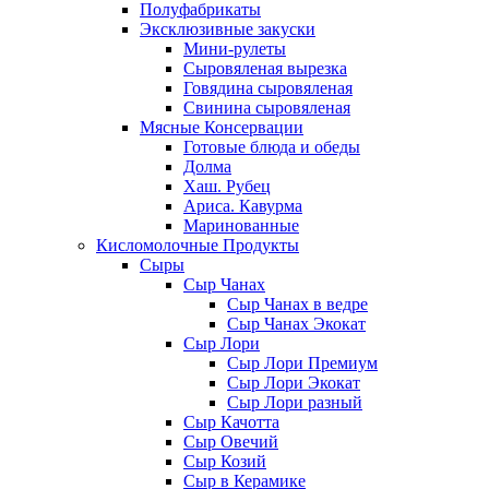
Полуфабрикаты
Эксклюзивные закуски
Мини-рулеты
Сыровяленая вырезка
Говядина сыровяленая
Свинина сыровяленая
Мясные Консервации
Готовые блюда и обеды
Долма
Хаш. Рубец
Ариса. Кавурма
Маринованные
Кисломолочные Продукты
Сыры
Сыр Чанах
Сыр Чанах в ведре
Сыр Чанах Экокат
Сыр Лори
Сыр Лори Премиум
Сыр Лори Экокат
Сыр Лори разный
Сыр Качотта
Сыр Овечий
Сыр Козий
Сыр в Керамике