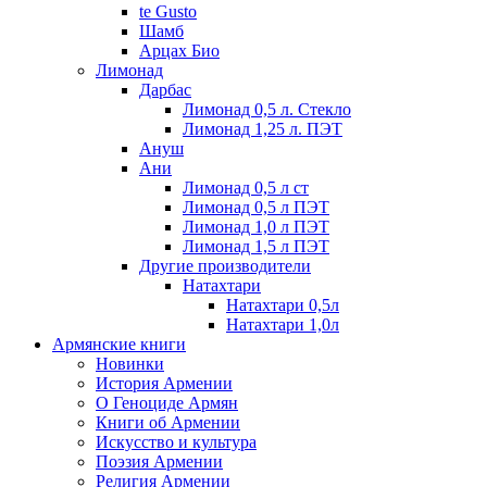
te Gusto
Шамб
Арцах Био
Лимонад
Дарбас
Лимонад 0,5 л. Стекло
Лимонад 1,25 л. ПЭТ
Ануш
Ани
Лимонад 0,5 л ст
Лимонад 0,5 л ПЭТ
Лимонад 1,0 л ПЭТ
Лимонад 1,5 л ПЭТ
Другие производители
Натахтари
Натахтари 0,5л
Натахтари 1,0л
Армянские книги
Новинки
История Армении
О Геноциде Армян
Книги об Армении
Иcкусство и культура
Поэзия Армении
Религия Армении