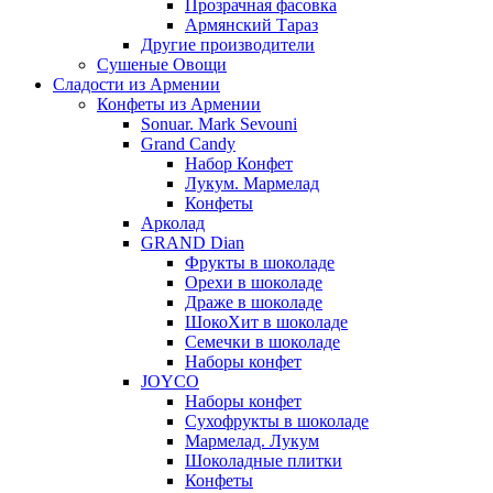
Прозрачная фасовка
Армянский Тараз
Другие производители
Сушеные Овощи
Сладости из Армении
Конфеты из Армении
Sonuar. Mark Sevouni
Grand Candy
Набор Конфет
Лукум. Мармелад
Конфеты
Арколад
GRAND Dian
Фрукты в шоколаде
Орехи в шоколаде
Драже в шоколаде
ШокоХит в шоколаде
Семечки в шоколаде
Наборы конфет
JOYCO
Наборы конфет
Сухофрукты в шоколаде
Мармелад. Лукум
Шоколадные плитки
Конфеты