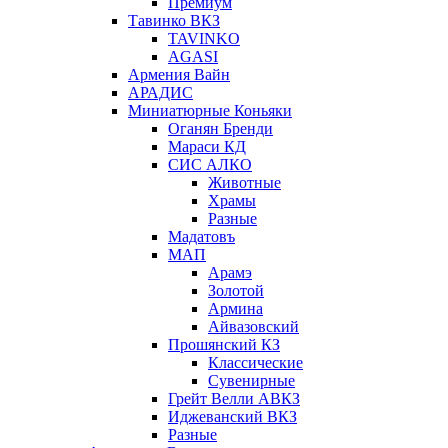
Премиум
Тавинко ВКЗ
TAVINKO
AGASI
Армения Вайн
АРАДИС
Миниатюрные Коньяки
Оганян Бренди
Мараси КД
СИС АЛКО
Животные
Храмы
Разные
Мадатовъ
МАП
Арамэ
Золотой
Армина
Айвазовский
Прошянский КЗ
Классические
Сувенирные
Грейт Велли АВКЗ
Иджеванский ВКЗ
Разные