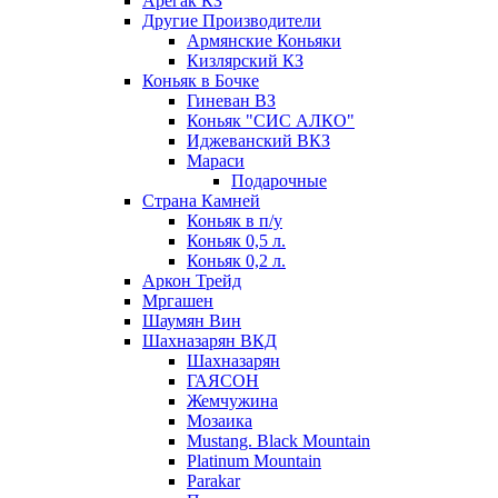
Арегак КЗ
Другие Производители
Армянские Коньяки
Кизлярский КЗ
Коньяк в Бочке
Гиневан ВЗ
Коньяк "СИС АЛКО"
Иджеванский ВКЗ
Мараси
Подарочные
Страна Камней
Коньяк в п/у
Коньяк 0,5 л.
Коньяк 0,2 л.
Аркон Трейд
Мргашен
Шаумян Вин
Шахназарян ВКД
Шахназарян
ГАЯСОН
Жемчужина
Мозаика
Mustang. Black Mountain
Platinum Mountain
Parakar