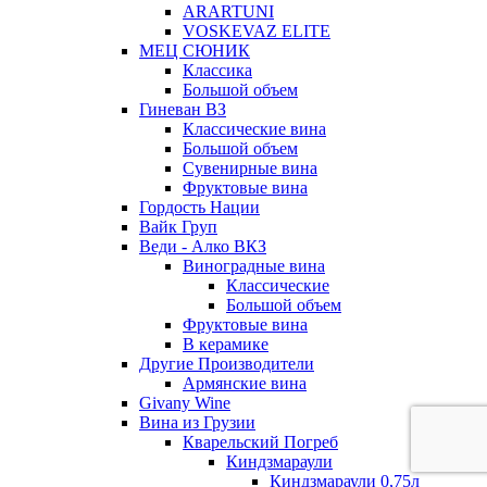
ARARTUNI
VOSKEVAZ ELITE
МЕЦ СЮНИК
Классика
Большой объем
Гиневан ВЗ
Классические вина
Большой объем
Сувенирные вина
Фруктовые вина
Гордость Нации
Вайк Груп
Веди - Алко ВКЗ
Виноградные вина
Классические
Большой объем
Фруктовые вина
В керамике
Другие Производители
Армянские вина
Givany Wine
Вина из Грузии
Кварельский Погреб
Киндзмараули
Киндзмараули 0,75л