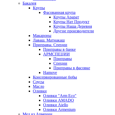
Бакалея
Крупы
Фасованная крупа
Крупы Арарат
Крупы Нат Продукт
Крупы Наша Деревня
Другие производители
Макароны
Лаваш. Матнакаш
Приправы. Специи
Приправы в банке
АРМСПЕЦИИ
Приправы
Специи
Приправы в фасовке
Hamove
Консервированные бобы
Соусы
Масло
Оливки
Оливки "Arm Eco"
Оливки AMADO
Оливки Aiello
Оливки Armenium
Мед из Армении