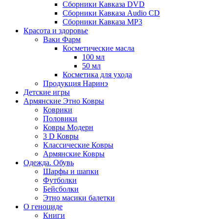
Сборники Кавказа DVD
Сборники Кавказа Audio CD
Сборники Кавказа MP3
Красота и здоровье
Ваки Фарм
Косметические масла
100 мл
50 мл
Косметика для ухода
Продукция Наринэ
Детские игры
Армянские Этно Ковры
Коврики
Половики
Ковры Модерн
3 D Ковры
Классические Ковры
Армянские Ковры
Одежда. Обувь
Шарфы и шапки
Футболки
Бейсболки
Этно масики балетки
О геноциде
Книги