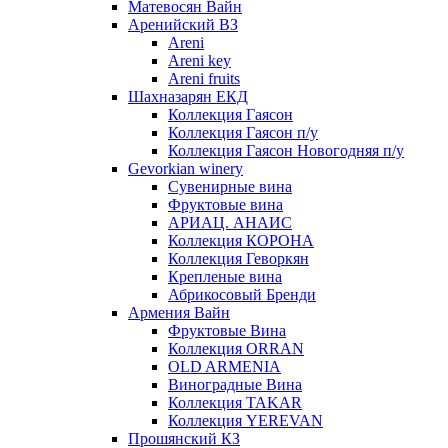
Матевосян Вайн
Аренийский ВЗ
Areni
Areni key
Areni fruits
Шахназарян ЕКД
Коллекция Гаясон
Коллекция Гаясон п/у
Коллекция Гаясон Новогодняя п/у
Gevorkian winery
Сувенирные вина
Фруктовые вина
АРИАЦ. АНАИС
Коллекция КОРОНА
Коллекция Геворкян
Крепленые вина
Абрикосовый Бренди
Армения Вайн
Фруктовые Вина
Коллекция ORRAN
OLD ARMENIA
Виноградные Вина
Коллекция TAKAR
Коллекция YEREVAN
Прошянский КЗ