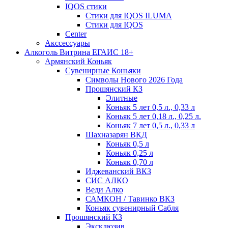
IQOS стики
Стики для IQOS ILUMA
Стики для IQOS
Сenter
Акссессуары
Алкоголь Витрина ЕГАИС 18+
Армянский Коньяк
Сувенирные Коньяки
Символы Нового 2026 Года
Прошянский КЗ
Элитные
Коньяк 5 лет 0,5 л., 0,33 л
Коньяк 5 лет 0,18 л., 0,25 л.
Коньяк 7 лет 0,5 л., 0,33 л
Шахназарян ВКД
Коньяк 0,5 л
Коньяк 0,25 л
Коньяк 0,70 л
Иджеванский ВКЗ
СИС АЛКО
Веди Алко
САМКОН / Тавинко ВКЗ
Коньяк сувенирный Сабля
Прошянский КЗ
Эксклюзив