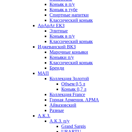
Коньяк в п/у
Коньяк в тубе
Спиртные напитки
Классический коньяк
АрАрАт ЕКЗ
Элитные
Коньяк в п/у
Классический коньяк
Иджеванский ВКЗ
Марочные коньяки
Коньяки п/у
Классический коньяк
Бренди
МАП
Коллекция Золотой
Объем 0,5 л
Коньяк 0,7 л
Коллекция France
Горная Армения. АРМА
Айвазовский
Разные
А.К.З.
А.К.З. п/у
Grand Sargis
URARTU