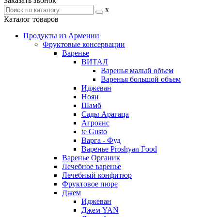
Заказать звонок
x
Каталог товаров
Продукты из Армении
Фруктовые консервации
Варенье
ВИТАЛ
Варенья малый объем
Варенья большой объем
Иджеван
Ноян
Шамб
Сады Арагаца
Агроянс
te Gusto
Варга - Фуд
Варенье Proshyan Food
Варенье Органик
Лечебное варенье
Лечебный конфитюр
Фруктовое пюре
Джем
Иджеван
Джем YAN