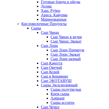
Готовые блюда и обеды
Долма
Хаш. Рубец
Ариса. Кавурма
Маринованные
Кисломолочные Продукты
Сыры
Сыр Чанах
Сыр Чанах в ведре
Сыр Чанах Экокат
Сыр Лори
Сыр Лори Премиум
Сыр Лори Экокат
Сыр Лори разный
Сыр Качотта
Сыр Овечий
Сыр Козий
Сыр в Керамике
Сыр ЭКОТАВУШ
Сыры Эксклюзивный
Сыры полутведые
Крем сыры
Antipasti
Сыры ассорти
Сыр Чечил