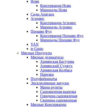
Ноян
Консервация Ноян
Маринады Ноян
Сады Арагаца
Агроянс
Консервация Агроянс
Маринады Агроянс
Прошян Фуд
Консервация Прошян Фуд
Маринады Прошян Фуд
YAN
te Gusto
Мясные Продукты
Мясные деликатесы
Армянская Бастурма
Армянский Суджух
Армянская Колбаса
Нарезки
Полуфабрикаты
Эксклюзивные закуски
Мини-рулеты
Сыровяленая вырезка
Говядина сыровяленая
Свинина сыровяленая
Мясные Консервации