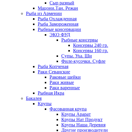
Сыр разный
Мацони.Тан. Режан
Рыба из Армении
Рыба Охлажденная
Рыба Замороженная
Рыбные консервации
ЭКО ФУД
Рыбные консервы
Консервы 240 гр.
Консервы 160 гр.
Супы. Уха. Щи
Филе-кусочки. Суфле
Рыба Копченая
Раки Севанские
Раковые шейки
Раки живые
Раки варенные
Рыбная Икра
Бакалея
Крупы
Фасованная крупа
Крупы Арарат
Крупы Нат Продукт
Крупы Наша Деревня
Другие производители