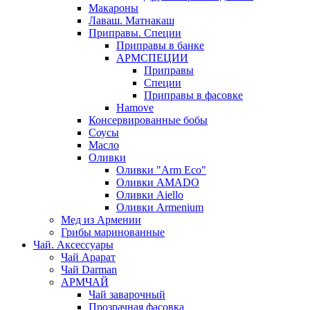
Макароны
Лаваш. Матнакаш
Приправы. Специи
Приправы в банке
АРМСПЕЦИИ
Приправы
Специи
Приправы в фасовке
Hamove
Консервированные бобы
Соусы
Масло
Оливки
Оливки "Arm Eco"
Оливки AMADO
Оливки Aiello
Оливки Armenium
Мед из Армении
Грибы маринованные
Чай. Аксессуары
Чай Арарат
Чай Darman
АРМЧАЙ
Чай заварочный
Прозрачная фасовка