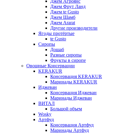
Джем Агроянс
Джем Фрут Ланд
Джем te Gusto
Джем Шамб
Джем Ararat
Другие производители
Ягоды протёртые
te Gusto
Сиропы
Дошаб
Разные сиропы
Фрукты в сиропе
Овощные Консервации
KERAKUR
Консервация KERAKUR
Маринады KERAKUR
Иджеван
Консервация Иджеван
Маринады Иджеван
ВИТАЛ
Большой объем
Wosky
Артфуд
Консервация Артфуд
Маринады Артфуд