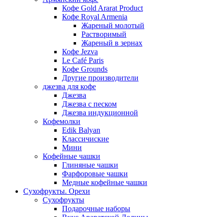
Кофе Gold Ararat Product
Кофе Royal Armenia
Жареный молотый
Растворимый
Жареный в зернах
Кофе Jezva
Le Café Paris
Кофе Grounds
Другие производители
джезва для кофе
Джезва
Джезва с песком
Джезва индукционной
Кофемолки
Edik Balyan
Классичиские
Мини
Кофейные чашки
Глиняные чашки
Фарфоровые чашки
Медные кофейные чашки
Сухофрукты. Орехи
Сухофрукты
Подарочные наборы