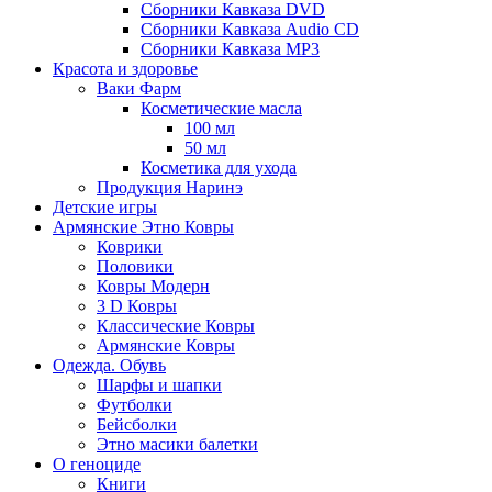
Сборники Кавказа DVD
Сборники Кавказа Audio CD
Сборники Кавказа MP3
Красота и здоровье
Ваки Фарм
Косметические масла
100 мл
50 мл
Косметика для ухода
Продукция Наринэ
Детские игры
Армянские Этно Ковры
Коврики
Половики
Ковры Модерн
3 D Ковры
Классические Ковры
Армянские Ковры
Одежда. Обувь
Шарфы и шапки
Футболки
Бейсболки
Этно масики балетки
О геноциде
Книги