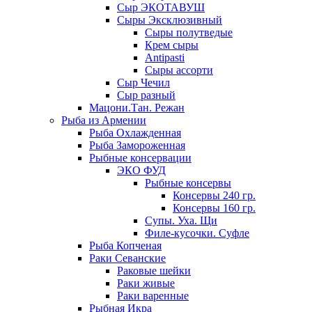
Сыр ЭКОТАВУШ
Сыры Эксклюзивный
Сыры полутведые
Крем сыры
Antipasti
Сыры ассорти
Сыр Чечил
Сыр разный
Мацони.Тан. Режан
Рыба из Армении
Рыба Охлажденная
Рыба Замороженная
Рыбные консервации
ЭКО ФУД
Рыбные консервы
Консервы 240 гр.
Консервы 160 гр.
Супы. Уха. Щи
Филе-кусочки. Суфле
Рыба Копченая
Раки Севанские
Раковые шейки
Раки живые
Раки варенные
Рыбная Икра