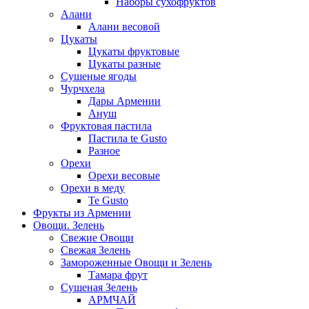
Наборы сухофруктов
Алани
Алани весовой
Цукаты
Цукаты фруктовые
Цукаты разные
Сушеные ягоды
Чурчхела
Дары Армении
Ануш
Фруктовая пастила
Пастила te Gusto
Разное
Орехи
Орехи весовые
Орехи в меду
Te Gusto
Фрукты из Армении
Овощи. Зелень
Свежие Овощи
Свежая Зелень
Замороженные Овощи и Зелень
Тамара фрут
Сушеная Зелень
АРМЧАЙ