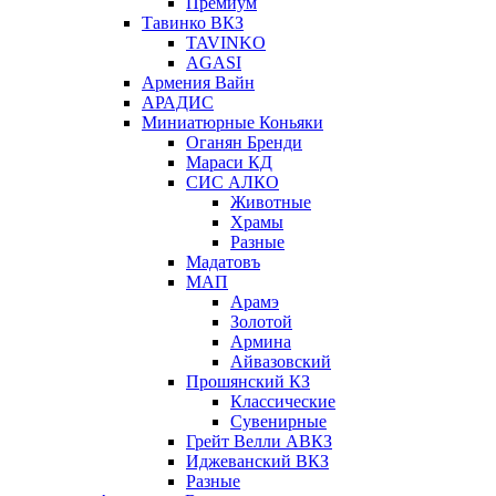
Премиум
Тавинко ВКЗ
TAVINKO
AGASI
Армения Вайн
АРАДИС
Миниатюрные Коньяки
Оганян Бренди
Мараси КД
СИС АЛКО
Животные
Храмы
Разные
Мадатовъ
МАП
Арамэ
Золотой
Армина
Айвазовский
Прошянский КЗ
Классические
Сувенирные
Грейт Велли АВКЗ
Иджеванский ВКЗ
Разные