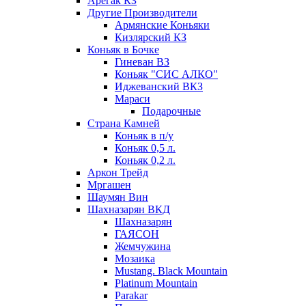
Арегак КЗ
Другие Производители
Армянские Коньяки
Кизлярский КЗ
Коньяк в Бочке
Гиневан ВЗ
Коньяк "СИС АЛКО"
Иджеванский ВКЗ
Мараси
Подарочные
Страна Камней
Коньяк в п/у
Коньяк 0,5 л.
Коньяк 0,2 л.
Аркон Трейд
Мргашен
Шаумян Вин
Шахназарян ВКД
Шахназарян
ГАЯСОН
Жемчужина
Мозаика
Mustang. Black Mountain
Platinum Mountain
Parakar