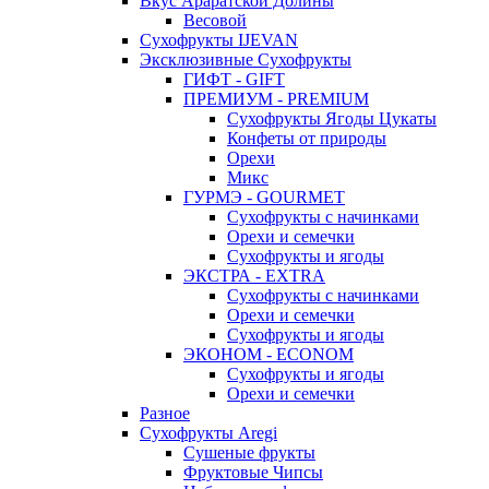
Вкус Араратской Долины
Весовой
Сухофрукты IJEVAN
Эксклюзивные Сухофрукты
ГИФТ - GIFT
ПРЕМИУМ - PREMIUM
Сухофрукты Ягоды Цукаты
Конфеты от природы
Орехи
Микс
ГУРМЭ - GOURMET
Сухофрукты с начинками
Орехи и семечки
Сухофрукты и ягоды
ЭКСТРА - EXTRA
Сухофрукты с начинками
Орехи и семечки
Сухофрукты и ягоды
ЭКОНОМ - ECONOM
Сухофрукты и ягоды
Орехи и семечки
Разное
Сухофрукты Aregi
Сушеные фрукты
Фруктовые Чипсы