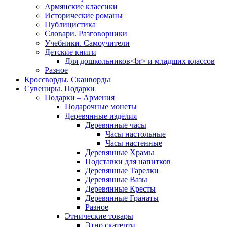
Армянские классики
Исторические романы
Публицистика
Словари. Разговорники
Учебники. Самоучители
Детские книги
Для дошкольников<br> и младших классов
Разное
Кроссворды. Сканворды
Сувениры. Подарки
Подарки – Армения
Подарочные монеты
Деревянные изделия
Деревянные часы
Часы настольные
Часы настенные
Деревянные Храмы
Подставки для напитков
Деревянные Тарелки
Деревянные Вазы
Деревянные Кресты
Деревянные Гранаты
Разное
Этнические товары
Этно скатерти