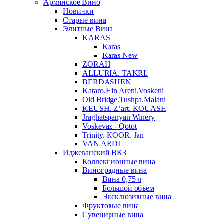
Армянское Вино
Новинки
Старые вина
Элитные Вина
KARAS
Karas
Karas New
ZORAH
ALLURIA. TAKRI.
BERDASHEN
Kataro.Hin Areni.Voskeni
Old Bridge.Tushpa.Malani
KEUSH. Z’art. KOUASH
Jraghatspanyan Winery
Voskevaz - Qotot
Trinity. KOOR. Jan
VAN ARDI
Иджеванский ВКЗ
Коллекционные вина
Виноградные вина
Вина 0,75 л
Большой объем
Эксклюзивные вина
Фруктовые вина
Cувенирные вина