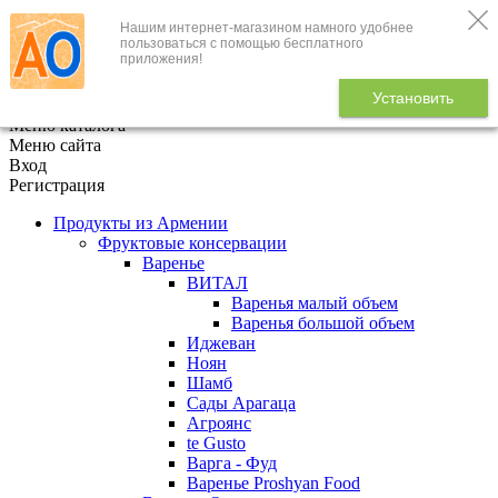
Нашим интернет-магазином намного удобнее
+7 (495) 646-888-1
пользоваться с помощью бесплатного
приложения!
В корзине
0
товаров
Установить
x
Меню каталога
Меню сайта
Вход
Регистрация
Продукты из Армении
Фруктовые консервации
Варенье
ВИТАЛ
Варенья малый объем
Варенья большой объем
Иджеван
Ноян
Шамб
Сады Арагаца
Агроянс
te Gusto
Варга - Фуд
Варенье Proshyan Food