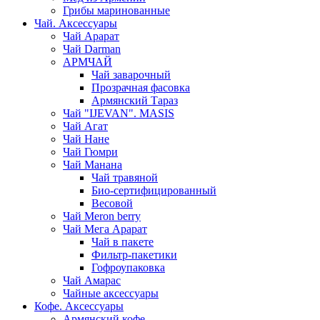
Грибы маринованные
Чай. Аксессуары
Чай Арарат
Чай Darman
АРМЧАЙ
Чай заварочный
Прозрачная фасовка
Армянский Тараз
Чай "IJEVAN". MASIS
Чай Агат
Чай Нане
Чай Гюмри
Чай Манана
Чай травяной
Био-сертифицированный
Весовой
Чай Meron berry
Чай Мега Арарат
Чай в пакете
Фильтр-пакетики
Гофроупаковка
Чай Амарас
Чайные аксессуары
Кофе. Аксессуары
Армянский кофе