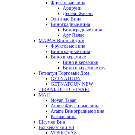
Фруктовые вина
Арцруни
Дерево Жизни
Элитные Вина
Виноградные вина
Виноградные вина
Арт Палас
МАРАН Винный Дом
Фруктовые вина
Виноградные вина
Вино в керамике
Вино в керамике
Вино в керамике п/у
Гетнатун Торговый Дом
GETNATOUN
GETNATOUN NEW
TIRANI. OLD CHINARI
МАП
Noyan Tapan
Arame Фруктовые вина
Arame Виноградные вина
Разные вина
Шаумян Вин
Воскевазский ВЗ
VOSKEVAZ