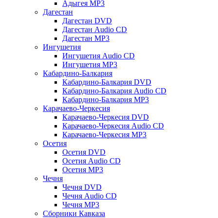
Адыгея MP3
Дагестан
Дагестан DVD
Дагестан Audio CD
Дагестан MP3
Ингушетия
Ингушетия Audio CD
Ингушетия MP3
Кабардино-Балкария
Кабардино-Балкария DVD
Кабардино-Балкария Audio CD
Кабардино-Балкария MP3
Карачаево-Черкесия
Карачаево-Черкесия DVD
Карачаево-Черкесия Audio CD
Карачаево-Черкесия MP3
Осетия
Осетия DVD
Осетия Audio CD
Осетия MP3
Чечня
Чечня DVD
Чечня Audio CD
Чечня MP3
Сборники Кавказа