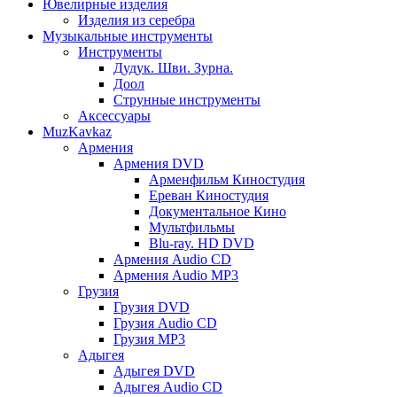
Ювелирные изделия
Изделия из серебра
Музыкальные инструменты
Инструменты
Дудук. Шви. Зурна.
Доол
Струнные инструменты
Аксессуары
MuzKavkaz
Армения
Армения DVD
Арменфильм Киностудия
Ереван Киностудия
Документальное Кино
Мультфильмы
Blu-ray. HD DVD
Армения Audio CD
Армения Audio MP3
Грузия
Грузия DVD
Грузия Audio CD
Грузия MP3
Адыгея
Адыгея DVD
Адыгея Audio CD