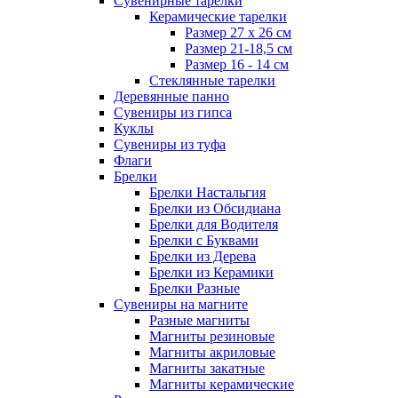
Сувенирные тарелки
Керамические тарелки
Размер 27 х 26 см
Размер 21-18,5 см
Размер 16 - 14 см
Стеклянные тарелки
Деревянные панно
Сувениры из гипса
Куклы
Сувениры из туфа
Флаги
Брелки
Брелки Настальгия
Брелки из Обсидиана
Брелки для Водителя
Брелки с Буквами
Брелки из Дерева
Брелки из Керамики
Брелки Разные
Сувениры на магните
Разные магниты
Магниты резиновые
Магниты акриловые
Магниты закатные
Магниты керамические