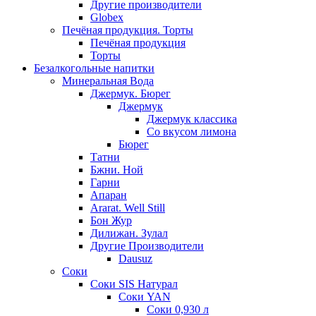
Другие производители
Globex
Печёная продукция. Торты
Печёная продукция
Торты
Безалкогольные напитки
Минеральная Вода
Джермук. Бюрег
Джермук
Джермук классика
Со вкусом лимона
Бюрег
Татни
Бжни. Ной
Гарни
Апаран
Ararat. Well Still
Бон Жур
Дилижан. Зулал
Другие Производители
Dausuz
Соки
Соки SIS Натурал
Соки YAN
Соки 0,930 л