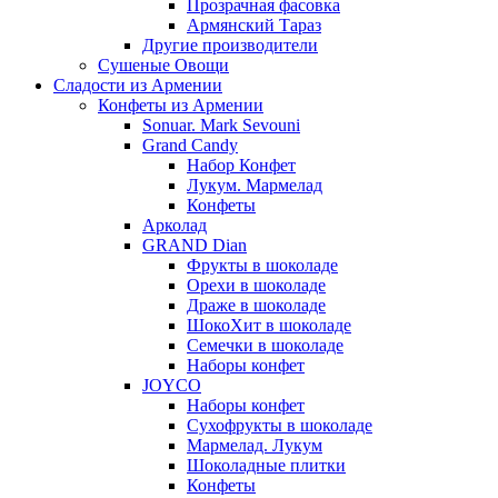
Прозрачная фасовка
Армянский Тараз
Другие производители
Сушеные Овощи
Сладости из Армении
Конфеты из Армении
Sonuar. Mark Sevouni
Grand Candy
Набор Конфет
Лукум. Мармелад
Конфеты
Арколад
GRAND Dian
Фрукты в шоколаде
Орехи в шоколаде
Драже в шоколаде
ШокоХит в шоколаде
Семечки в шоколаде
Наборы конфет
JOYCO
Наборы конфет
Сухофрукты в шоколаде
Мармелад. Лукум
Шоколадные плитки
Конфеты