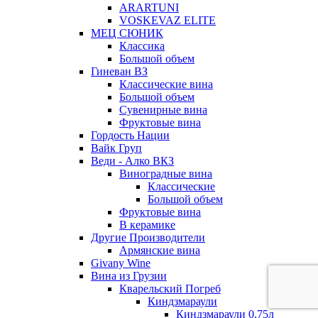
ARARTUNI
VOSKEVAZ ELITE
МЕЦ СЮНИК
Классика
Большой объем
Гиневан ВЗ
Классические вина
Большой объем
Сувенирные вина
Фруктовые вина
Гордость Нации
Вайк Груп
Веди - Алко ВКЗ
Виноградные вина
Классические
Большой объем
Фруктовые вина
В керамике
Другие Производители
Армянские вина
Givany Wine
Вина из Грузии
Кварельский Погреб
Киндзмараули
Киндзмараули 0,75л