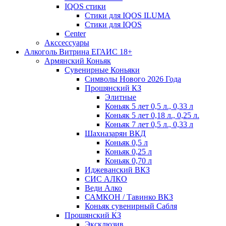
IQOS стики
Стики для IQOS ILUMA
Стики для IQOS
Сenter
Акссессуары
Алкоголь Витрина ЕГАИС 18+
Армянский Коньяк
Сувенирные Коньяки
Символы Нового 2026 Года
Прошянский КЗ
Элитные
Коньяк 5 лет 0,5 л., 0,33 л
Коньяк 5 лет 0,18 л., 0,25 л.
Коньяк 7 лет 0,5 л., 0,33 л
Шахназарян ВКД
Коньяк 0,5 л
Коньяк 0,25 л
Коньяк 0,70 л
Иджеванский ВКЗ
СИС АЛКО
Веди Алко
САМКОН / Тавинко ВКЗ
Коньяк сувенирный Сабля
Прошянский КЗ
Эксклюзив