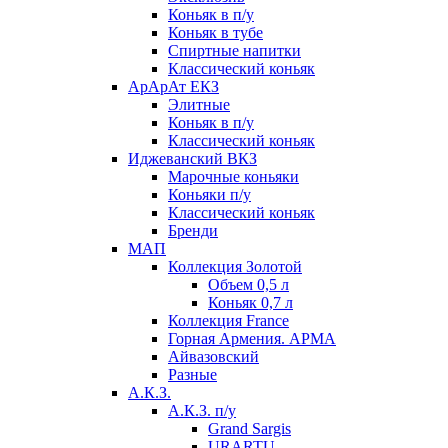
Коньяк в п/у
Коньяк в тубе
Спиртные напитки
Классический коньяк
АрАрАт ЕКЗ
Элитные
Коньяк в п/у
Классический коньяк
Иджеванский ВКЗ
Марочные коньяки
Коньяки п/у
Классический коньяк
Бренди
МАП
Коллекция Золотой
Объем 0,5 л
Коньяк 0,7 л
Коллекция France
Горная Армения. АРМА
Айвазовский
Разные
А.К.З.
А.К.З. п/у
Grand Sargis
URARTU