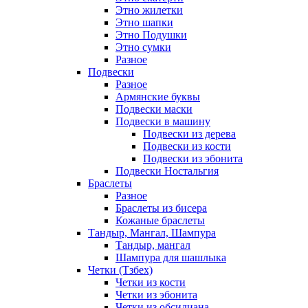
Этно жилетки
Этно шапки
Этно Подушки
Этно сумки
Разное
Подвески
Разное
Армянские буквы
Подвески маски
Подвески в машину
Подвески из дерева
Подвески из кости
Подвески из эбонита
Подвески Ностальгия
Браслеты
Разное
Браслеты из бисера
Кожаные браслеты
Тандыр, Мангал, Шампура
Тандыр, мангал
Шампура для шашлыка
Четки (Тзбех)
Четки из кости
Четки из эбонита
Четки из обсидиана