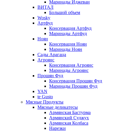
Маринады Иджеван
ВИТАЛ
Большой объем
Wosky
Артфуд
Консервация Артфуд
Маринады Артфуд
Ноян
Консервация Ноян
Маринады Ноян
Сады Арагаца
Агроянс
Консервация Агроянс
Маринады Агроянс
Прошян Фуд
Консервация Прошян Фуд
Маринады Прошян Фуд
YAN
te Gusto
Мясные Продукты
Мясные деликатесы
Армянская Бастурма
Армянский Суджух
Армянская Колбаса
Нарезки