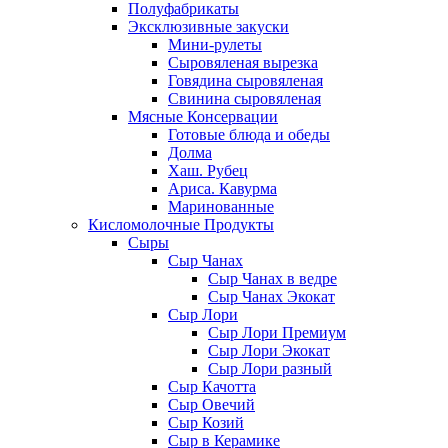
Полуфабрикаты
Эксклюзивные закуски
Мини-рулеты
Сыровяленая вырезка
Говядина сыровяленая
Свинина сыровяленая
Мясные Консервации
Готовые блюда и обеды
Долма
Хаш. Рубец
Ариса. Кавурма
Маринованные
Кисломолочные Продукты
Сыры
Сыр Чанах
Сыр Чанах в ведре
Сыр Чанах Экокат
Сыр Лори
Сыр Лори Премиум
Сыр Лори Экокат
Сыр Лори разный
Сыр Качотта
Сыр Овечий
Сыр Козий
Сыр в Керамике