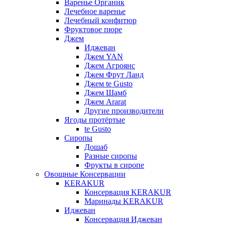
Варенье Органик
Лечебное варенье
Лечебный конфитюр
Фруктовое пюре
Джем
Иджеван
Джем YAN
Джем Агроянс
Джем Фрут Ланд
Джем te Gusto
Джем Шамб
Джем Ararat
Другие производители
Ягоды протёртые
te Gusto
Сиропы
Дошаб
Разные сиропы
Фрукты в сиропе
Овощные Консервации
KERAKUR
Консервация KERAKUR
Маринады KERAKUR
Иджеван
Консервация Иджеван