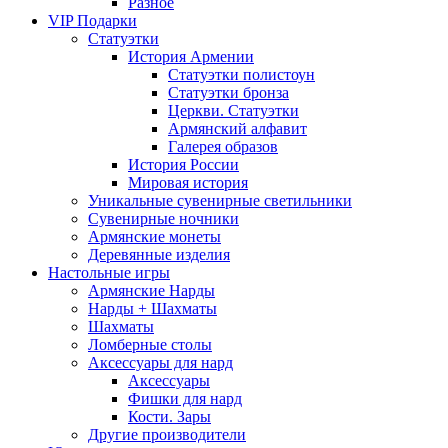
Разное
VIP Подарки
Статуэтки
История Армении
Статуэтки полистоун
Статуэтки бронза
Церкви. Статуэтки
Армянский алфавит
Галерея образов
История России
Мировая история
Уникальные сувенирные светильники
Сувенирные ночники
Армянские монеты
Деревянные изделия
Настольные игры
Армянские Нарды
Нарды + Шахматы
Шахматы
Ломберные столы
Аксессуары для нард
Аксессуары
Фишки для нард
Кости. Зары
Другие производители