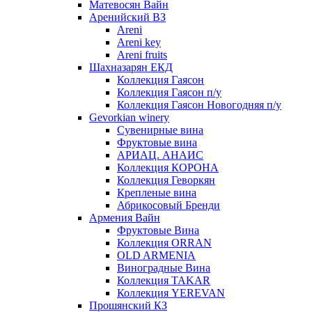
Матевосян Вайн
Аренийский ВЗ
Areni
Areni key
Areni fruits
Шахназарян ЕКД
Коллекция Гаясон
Коллекция Гаясон п/у
Коллекция Гаясон Новогодняя п/у
Gevorkian winery
Сувенирные вина
Фруктовые вина
АРИАЦ. АНАИС
Коллекция КОРОНА
Коллекция Геворкян
Крепленые вина
Абрикосовый Бренди
Армения Вайн
Фруктовые Вина
Коллекция ORRAN
OLD ARMENIA
Виноградные Вина
Коллекция TAKAR
Коллекция YEREVAN
Прошянский КЗ