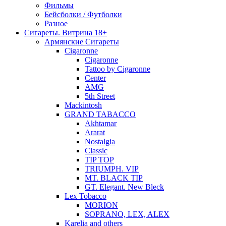
Фильмы
Бейсболки / Футболки
Разное
Сигареты. Витрина 18+
Армянские Сигареты
Cigaronne
Cigaronne
Tattoo by Cigaronne
Center
AMG
5th Street
Mackintosh
GRAND TABACCO
Akhtamar
Ararat
Nostalgia
Classic
TIP TOP
TRIUMPH. VIP
MT. BLACK TIP
GT. Elegant. New Bleck
Lex Tobacco
MORION
SOPRANO, LEX, ALEX
Karelia and others