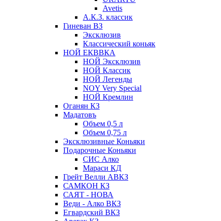
Avetis
А.К.З. классик
Гиневан ВЗ
Эксклюзив
Классический коньяк
НОЙ ЕКВВКА
НОЙ Эксклюзив
НОЙ Классик
НОЙ Легенды
NOY Very Speсial
НОЙ Кремлин
Оганян КЗ
Мадатовъ
Объем 0,5 л
Объем 0,75 л
Эксклюзивные Коньяки
Подарочные Коньяки
СИС Алко
Мараси КД
Грейт Велли АВКЗ
САМКОН КЗ
САЯТ - НОВА
Веди - Алко ВКЗ
Егвардский ВКЗ