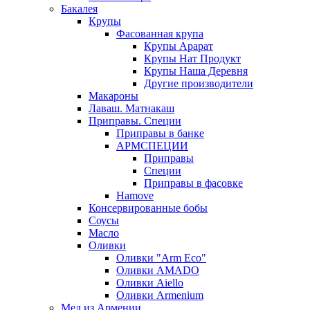
Бакалея
Крупы
Фасованная крупа
Крупы Арарат
Крупы Нат Продукт
Крупы Наша Деревня
Другие производители
Макароны
Лаваш. Матнакаш
Приправы. Специи
Приправы в банке
АРМСПЕЦИИ
Приправы
Специи
Приправы в фасовке
Hamove
Консервированные бобы
Соусы
Масло
Оливки
Оливки "Arm Eco"
Оливки AMADO
Оливки Aiello
Оливки Armenium
Мед из Армении