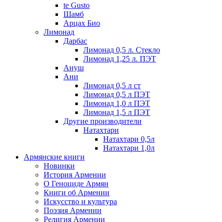
te Gusto
Шамб
Арцах Био
Лимонад
Дарбас
Лимонад 0,5 л. Стекло
Лимонад 1,25 л. ПЭТ
Ануш
Ани
Лимонад 0,5 л ст
Лимонад 0,5 л ПЭТ
Лимонад 1,0 л ПЭТ
Лимонад 1,5 л ПЭТ
Другие производители
Натахтари
Натахтари 0,5л
Натахтари 1,0л
Армянские книги
Новинки
История Армении
О Геноциде Армян
Книги об Армении
Иcкусство и культура
Поэзия Армении
Религия Армении