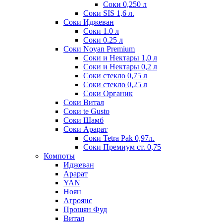
Соки 0,250 л
Соки SIS 1,6 л.
Соки Иджеван
Соки 1.0 л
Соки 0.25 л
Соки Noyan Premium
Соки и Нектары 1,0 л
Соки и Нектары 0,2 л
Соки стекло 0,75 л
Соки стекло 0,25 л
Соки Органик
Соки Витал
Соки te Gusto
Соки Шамб
Соки Арарат
Соки Tetra Pak 0,97л.
Соки Премиум ст. 0,75
Компоты
Иджеван
Арарат
YAN
Ноян
Агроянс
Прошян Фуд
Витал