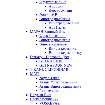
Фруктовые вина
Арцруни
Дерево Жизни
Элитные Вина
Виноградные вина
Виноградные вина
Арт Палас
МАРАН Винный Дом
Фруктовые вина
Виноградные вина
Вино в керамике
Вино в керамике
Вино в керамике п/у
Гетнатун Торговый Дом
GETNATOUN
GETNATOUN NEW
TIRANI. OLD CHINARI
МАП
Noyan Tapan
Arame Фруктовые вина
Arame Виноградные вина
Разные вина
Шаумян Вин
Воскевазский ВЗ
VOSKEVAZ