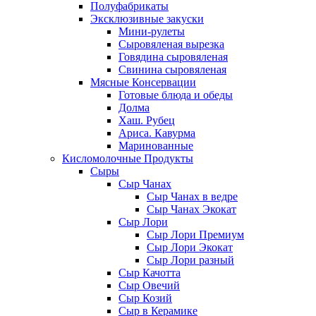
Полуфабрикаты
Эксклюзивные закуски
Мини-рулеты
Сыровяленая вырезка
Говядина сыровяленая
Свинина сыровяленая
Мясные Консервации
Готовые блюда и обеды
Долма
Хаш. Рубец
Ариса. Кавурма
Маринованные
Кисломолочные Продукты
Сыры
Сыр Чанах
Сыр Чанах в ведре
Сыр Чанах Экокат
Сыр Лори
Сыр Лори Премиум
Сыр Лори Экокат
Сыр Лори разный
Сыр Качотта
Сыр Овечий
Сыр Козий
Сыр в Керамике