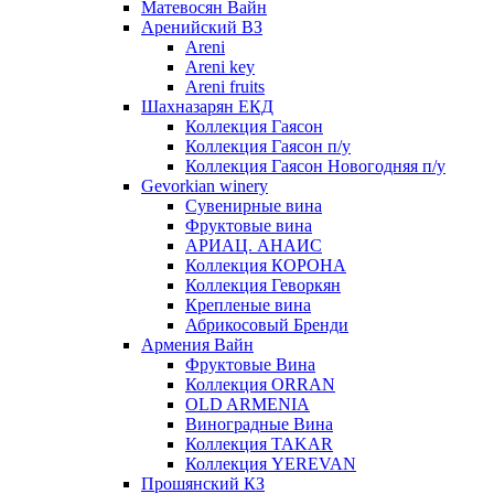
Матевосян Вайн
Аренийский ВЗ
Areni
Areni key
Areni fruits
Шахназарян ЕКД
Коллекция Гаясон
Коллекция Гаясон п/у
Коллекция Гаясон Новогодняя п/у
Gevorkian winery
Сувенирные вина
Фруктовые вина
АРИАЦ. АНАИС
Коллекция КОРОНА
Коллекция Геворкян
Крепленые вина
Абрикосовый Бренди
Армения Вайн
Фруктовые Вина
Коллекция ORRAN
OLD ARMENIA
Виноградные Вина
Коллекция TAKAR
Коллекция YEREVAN
Прошянский КЗ