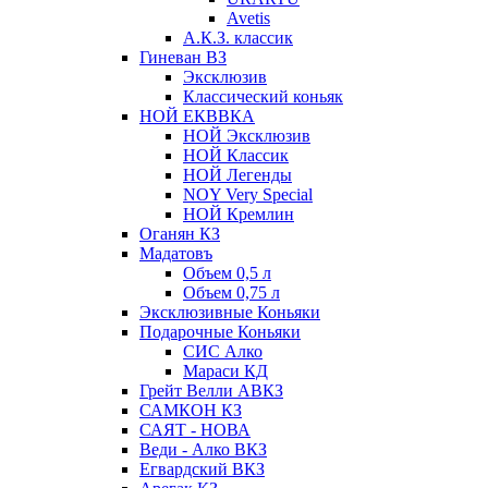
Avetis
А.К.З. классик
Гиневан ВЗ
Эксклюзив
Классический коньяк
НОЙ ЕКВВКА
НОЙ Эксклюзив
НОЙ Классик
НОЙ Легенды
NOY Very Speсial
НОЙ Кремлин
Оганян КЗ
Мадатовъ
Объем 0,5 л
Объем 0,75 л
Эксклюзивные Коньяки
Подарочные Коньяки
СИС Алко
Мараси КД
Грейт Велли АВКЗ
САМКОН КЗ
САЯТ - НОВА
Веди - Алко ВКЗ
Егвардский ВКЗ