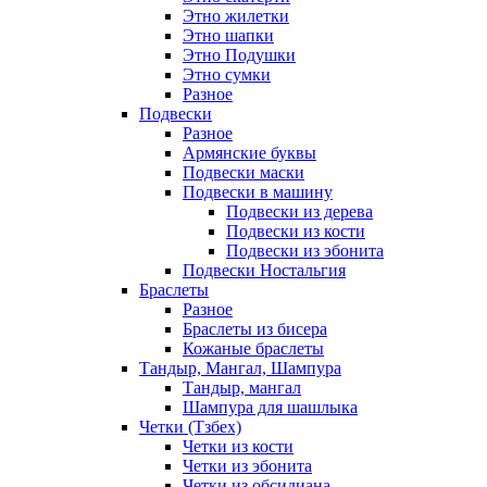
Этно жилетки
Этно шапки
Этно Подушки
Этно сумки
Разное
Подвески
Разное
Армянские буквы
Подвески маски
Подвески в машину
Подвески из дерева
Подвески из кости
Подвески из эбонита
Подвески Ностальгия
Браслеты
Разное
Браслеты из бисера
Кожаные браслеты
Тандыр, Мангал, Шампура
Тандыр, мангал
Шампура для шашлыка
Четки (Тзбех)
Четки из кости
Четки из эбонита
Четки из обсидиана