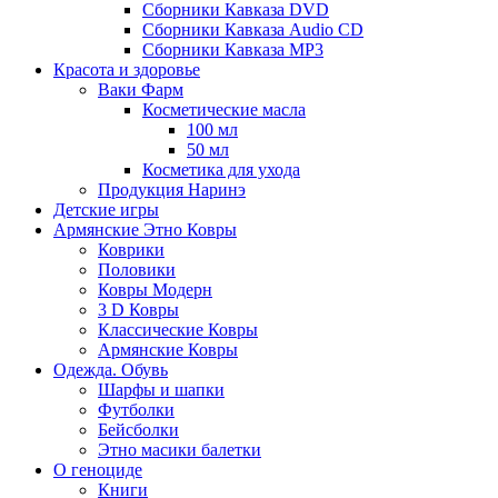
Сборники Кавказа DVD
Сборники Кавказа Audio CD
Сборники Кавказа MP3
Красота и здоровье
Ваки Фарм
Косметические масла
100 мл
50 мл
Косметика для ухода
Продукция Наринэ
Детские игры
Армянские Этно Ковры
Коврики
Половики
Ковры Модерн
3 D Ковры
Классические Ковры
Армянские Ковры
Одежда. Обувь
Шарфы и шапки
Футболки
Бейсболки
Этно масики балетки
О геноциде
Книги