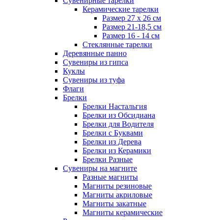
Сувенирные тарелки
Керамические тарелки
Размер 27 х 26 см
Размер 21-18,5 см
Размер 16 - 14 см
Стеклянные тарелки
Деревянные панно
Сувениры из гипса
Куклы
Сувениры из туфа
Флаги
Брелки
Брелки Настальгия
Брелки из Обсидиана
Брелки для Водителя
Брелки с Буквами
Брелки из Дерева
Брелки из Керамики
Брелки Разные
Сувениры на магните
Разные магниты
Магниты резиновые
Магниты акриловые
Магниты закатные
Магниты керамические