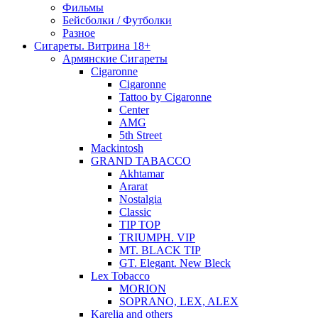
Фильмы
Бейсболки / Футболки
Разное
Сигареты. Витрина 18+
Армянские Сигареты
Cigaronne
Cigaronne
Tattoo by Cigaronne
Center
AMG
5th Street
Mackintosh
GRAND TABACCO
Akhtamar
Ararat
Nostalgia
Classic
TIP TOP
TRIUMPH. VIP
MT. BLACK TIP
GT. Elegant. New Bleck
Lex Tobacco
MORION
SOPRANO, LEX, ALEX
Karelia and others