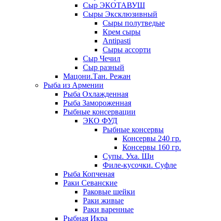
Сыр ЭКОТАВУШ
Сыры Эксклюзивный
Сыры полутведые
Крем сыры
Antipasti
Сыры ассорти
Сыр Чечил
Сыр разный
Мацони.Тан. Режан
Рыба из Армении
Рыба Охлажденная
Рыба Замороженная
Рыбные консервации
ЭКО ФУД
Рыбные консервы
Консервы 240 гр.
Консервы 160 гр.
Супы. Уха. Щи
Филе-кусочки. Суфле
Рыба Копченая
Раки Севанские
Раковые шейки
Раки живые
Раки варенные
Рыбная Икра