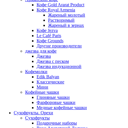
Кофе Gold Ararat Product
Кофе Royal Armenia
Жареный молотый
Растворимый
Жареный в зернах
Кофе Jezva
Le Café Paris
Кофе Grounds
Другие производители
джезва для кофе
Джезва
Джезва с песком
Джезва индукционной
Кофемолки
Edik Balyan
Классичиские
Мини
Кофейные чашки
Глиняные чашки
Фарфоровые чашки
Медные кофейные чашки
Сухофрукты. Орехи
Сухофрукты
Подарочные наборы