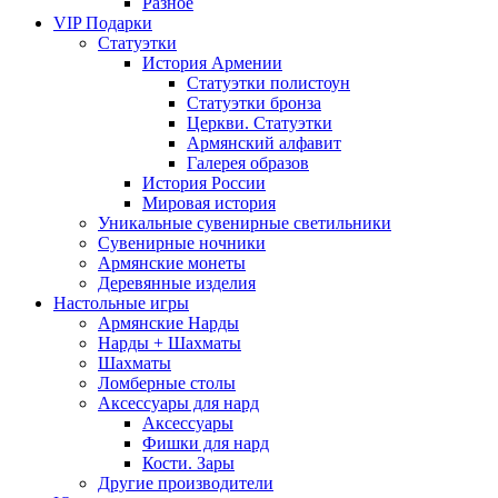
Разное
VIP Подарки
Статуэтки
История Армении
Статуэтки полистоун
Статуэтки бронза
Церкви. Статуэтки
Армянский алфавит
Галерея образов
История России
Мировая история
Уникальные сувенирные светильники
Сувенирные ночники
Армянские монеты
Деревянные изделия
Настольные игры
Армянские Нарды
Нарды + Шахматы
Шахматы
Ломберные столы
Аксессуары для нард
Аксессуары
Фишки для нард
Кости. Зары
Другие производители