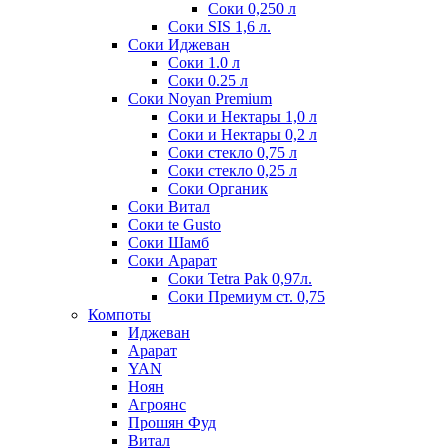
Соки 0,250 л
Соки SIS 1,6 л.
Соки Иджеван
Соки 1.0 л
Соки 0.25 л
Соки Noyan Premium
Соки и Нектары 1,0 л
Соки и Нектары 0,2 л
Соки стекло 0,75 л
Соки стекло 0,25 л
Соки Органик
Соки Витал
Соки te Gusto
Соки Шамб
Соки Арарат
Соки Tetra Pak 0,97л.
Соки Премиум ст. 0,75
Компоты
Иджеван
Арарат
YAN
Ноян
Агроянс
Прошян Фуд
Витал