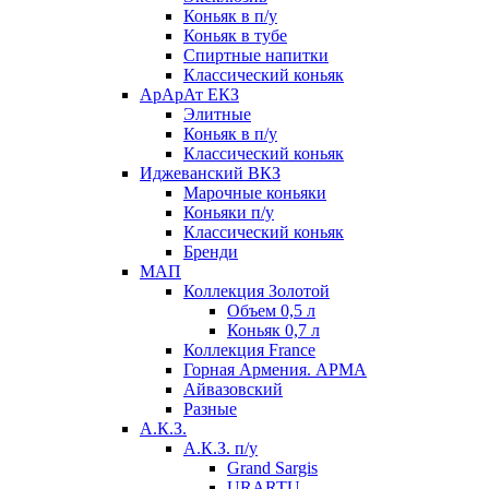
Коньяк в п/у
Коньяк в тубе
Спиртные напитки
Классический коньяк
АрАрАт ЕКЗ
Элитные
Коньяк в п/у
Классический коньяк
Иджеванский ВКЗ
Марочные коньяки
Коньяки п/у
Классический коньяк
Бренди
МАП
Коллекция Золотой
Объем 0,5 л
Коньяк 0,7 л
Коллекция France
Горная Армения. АРМА
Айвазовский
Разные
А.К.З.
А.К.З. п/у
Grand Sargis
URARTU