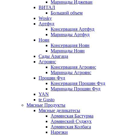
Маринады Иджеван
ВИТАЛ
Большой объем
Wosky
Артфуд
Консервация Артфуд
Маринады Артфуд
Ноян
Консервация Ноян
Маринады Ноян
Сады Арагаца
Агроянс
Консервация Агроянс
Маринады Агроянс
Прошян Фуд
Консервация Прошян Фуд
Маринады Прошян Фуд
YAN
te Gusto
Мясные Продукты
Мясные деликатесы
Армянская Бастурма
Армянский Суджух
Армянская Колбаса
Нарезки