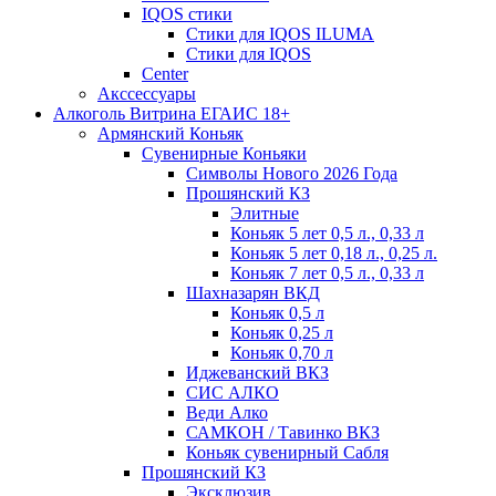
IQOS стики
Стики для IQOS ILUMA
Стики для IQOS
Сenter
Акссессуары
Алкоголь Витрина ЕГАИС 18+
Армянский Коньяк
Сувенирные Коньяки
Символы Нового 2026 Года
Прошянский КЗ
Элитные
Коньяк 5 лет 0,5 л., 0,33 л
Коньяк 5 лет 0,18 л., 0,25 л.
Коньяк 7 лет 0,5 л., 0,33 л
Шахназарян ВКД
Коньяк 0,5 л
Коньяк 0,25 л
Коньяк 0,70 л
Иджеванский ВКЗ
СИС АЛКО
Веди Алко
САМКОН / Тавинко ВКЗ
Коньяк сувенирный Сабля
Прошянский КЗ
Эксклюзив