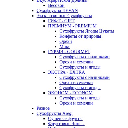
Вкус Араратской Долины
Весовой
Сухофрукты IJEVAN
Эксклюзивные Сухофрукты
ГИФТ - GIFT
ПРЕМИУМ - PREMIUM
Сухофрукты Ягоды Цукаты
Конфеты от природы
Орехи
Микс
ГУРМЭ - GOURMET
Сухофрукты с начинками
Орехи и семечки
Сухофрукты и ягоды
ЭКСТРА - EXTRA
Сухофрукты с начинками
Орехи и семечки
Сухофрукты и ягоды
ЭКОНОМ - ECONOM
Сухофрукты и ягоды
Орехи и семечки
Разное
Сухофрукты Aregi
Сушеные фрукты
Фруктовые Чипсы