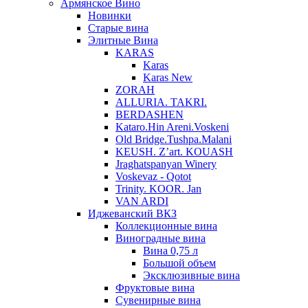
Армянское Вино
Новинки
Старые вина
Элитные Вина
KARAS
Karas
Karas New
ZORAH
ALLURIA. TAKRI.
BERDASHEN
Kataro.Hin Areni.Voskeni
Old Bridge.Tushpa.Malani
KEUSH. Z’art. KOUASH
Jraghatspanyan Winery
Voskevaz - Qotot
Trinity. KOOR. Jan
VAN ARDI
Иджеванский ВКЗ
Коллекционные вина
Виноградные вина
Вина 0,75 л
Большой объем
Эксклюзивные вина
Фруктовые вина
Cувенирные вина