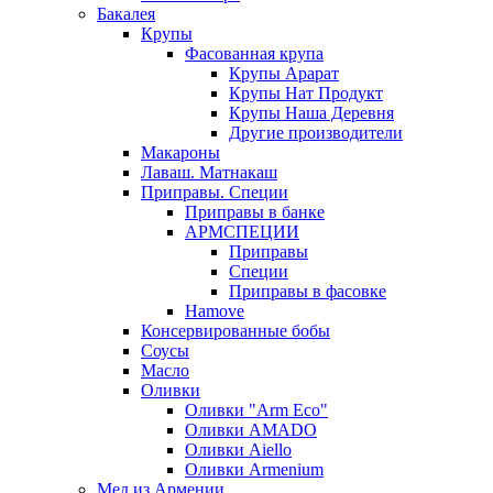
Бакалея
Крупы
Фасованная крупа
Крупы Арарат
Крупы Нат Продукт
Крупы Наша Деревня
Другие производители
Макароны
Лаваш. Матнакаш
Приправы. Специи
Приправы в банке
АРМСПЕЦИИ
Приправы
Специи
Приправы в фасовке
Hamove
Консервированные бобы
Соусы
Масло
Оливки
Оливки "Arm Eco"
Оливки AMADO
Оливки Aiello
Оливки Armenium
Мед из Армении