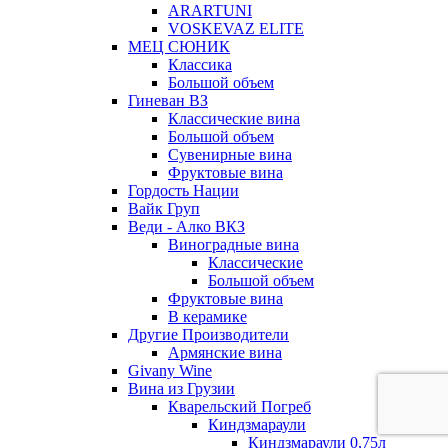
ARARTUNI
VOSKEVAZ ELITE
МЕЦ СЮНИК
Классика
Большой объем
Гиневан ВЗ
Классические вина
Большой объем
Сувенирные вина
Фруктовые вина
Гордость Нации
Вайк Груп
Веди - Алко ВКЗ
Виноградные вина
Классические
Большой объем
Фруктовые вина
В керамике
Другие Производители
Армянские вина
Givany Wine
Вина из Грузии
Кварельский Погреб
Киндзмараули
Киндзмараули 0,75л