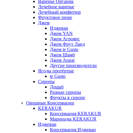
Варенье Органик
Лечебное варенье
Лечебный конфитюр
Фруктовое пюре
Джем
Иджеван
Джем YAN
Джем Агроянс
Джем Фрут Ланд
Джем te Gusto
Джем Шамб
Джем Ararat
Другие производители
Ягоды протёртые
te Gusto
Сиропы
Дошаб
Разные сиропы
Фрукты в сиропе
Овощные Консервации
KERAKUR
Консервация KERAKUR
Маринады KERAKUR
Иджеван
Консервация Иджеван