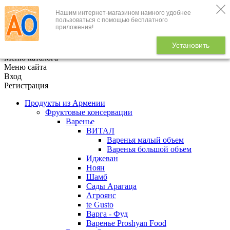
Нашим интернет-магазином намного удобнее
+7 (495) 646-888-1
пользоваться с помощью бесплатного
приложения!
В корзине
0
товаров
Установить
x
Меню каталога
Меню сайта
Вход
Регистрация
Продукты из Армении
Фруктовые консервации
Варенье
ВИТАЛ
Варенья малый объем
Варенья большой объем
Иджеван
Ноян
Шамб
Сады Арагаца
Агроянс
te Gusto
Варга - Фуд
Варенье Proshyan Food