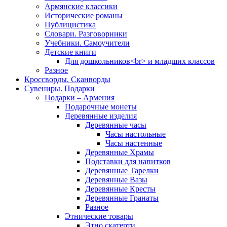
Армянские классики
Исторические романы
Публицистика
Словари. Разговорники
Учебники. Самоучители
Детские книги
Для дошкольников<br> и младших классов
Разное
Кроссворды. Сканворды
Сувениры. Подарки
Подарки – Армения
Подарочные монеты
Деревянные изделия
Деревянные часы
Часы настольные
Часы настенные
Деревянные Храмы
Подставки для напитков
Деревянные Тарелки
Деревянные Вазы
Деревянные Кресты
Деревянные Гранаты
Разное
Этнические товары
Этно скатерти