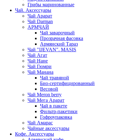
Грибы маринованные
Чай. Аксессуары
Чай Арарат
Чай Darman
АРМЧАЙ
Чай заварочный
Прозрачная фасовка
Армянский Тараз
Чай "IJEVAN". MASIS
Чай Агат
Чай Нане
Чай Гюмри
Чай Манана
Чай травяной
Био-сертифицированный
Весовой
Чай Meron berry
Чай Мега Арарат
Чай в пакете
Фильтр-пакетики
Гофроупаковка
Чай Амарас
Чайные аксессуары
Кофе. Аксессуары
Армянский кофе