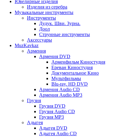
Ювелирные изделия
Изделия из серебра
Музыкальные инструменты
Инструменты
Дудук. Шви. Зурна.
Доол
Струнные инструменты
Аксессуары
MuzKavkaz
Армения
Армения DVD
Арменфильм Киностудия
Ереван Киностудия
Документальное Кино
Мультфильмы
Blu-ray. HD DVD
Армения Audio CD
Армения Audio MP3
Грузия
Грузия DVD
Грузия Audio CD
Грузия MP3
Адыгея
Адыгея DVD
Адыгея Audio CD