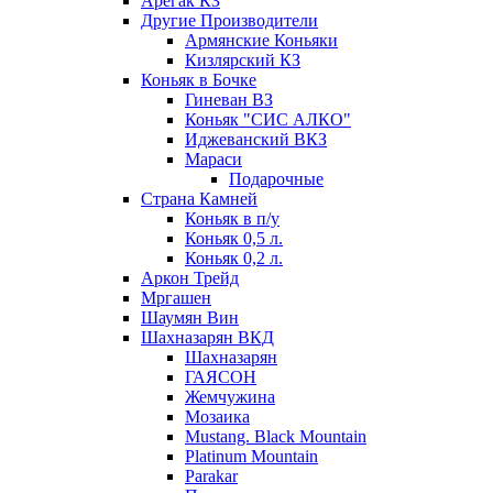
Арегак КЗ
Другие Производители
Армянские Коньяки
Кизлярский КЗ
Коньяк в Бочке
Гиневан ВЗ
Коньяк "СИС АЛКО"
Иджеванский ВКЗ
Мараси
Подарочные
Страна Камней
Коньяк в п/у
Коньяк 0,5 л.
Коньяк 0,2 л.
Аркон Трейд
Мргашен
Шаумян Вин
Шахназарян ВКД
Шахназарян
ГАЯСОН
Жемчужина
Мозаика
Mustang. Black Mountain
Platinum Mountain
Parakar