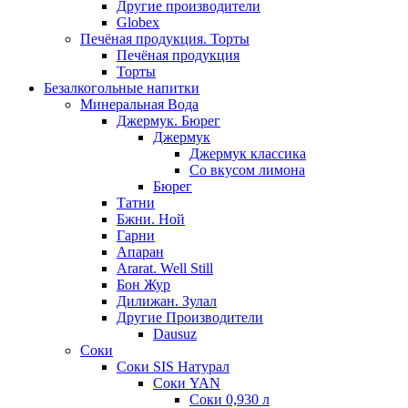
Другие производители
Globex
Печёная продукция. Торты
Печёная продукция
Торты
Безалкогольные напитки
Минеральная Вода
Джермук. Бюрег
Джермук
Джермук классика
Со вкусом лимона
Бюрег
Татни
Бжни. Ной
Гарни
Апаран
Ararat. Well Still
Бон Жур
Дилижан. Зулал
Другие Производители
Dausuz
Соки
Соки SIS Натурал
Соки YAN
Соки 0,930 л