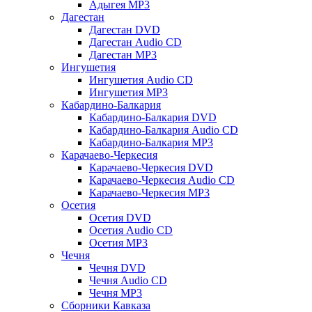
Адыгея MP3
Дагестан
Дагестан DVD
Дагестан Audio CD
Дагестан MP3
Ингушетия
Ингушетия Audio CD
Ингушетия MP3
Кабардино-Балкария
Кабардино-Балкария DVD
Кабардино-Балкария Audio CD
Кабардино-Балкария MP3
Карачаево-Черкесия
Карачаево-Черкесия DVD
Карачаево-Черкесия Audio CD
Карачаево-Черкесия MP3
Осетия
Осетия DVD
Осетия Audio CD
Осетия MP3
Чечня
Чечня DVD
Чечня Audio CD
Чечня MP3
Сборники Кавказа