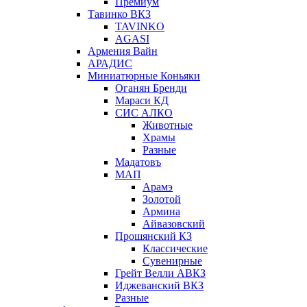
Премиум
Тавинко ВКЗ
TAVINKO
AGASI
Армения Вайн
АРАДИС
Миниатюрные Коньяки
Оганян Бренди
Мараси КД
СИС АЛКО
Животные
Храмы
Разные
Мадатовъ
МАП
Арамэ
Золотой
Армина
Айвазовский
Прошянский КЗ
Классические
Сувенирные
Грейт Велли АВКЗ
Иджеванский ВКЗ
Разные