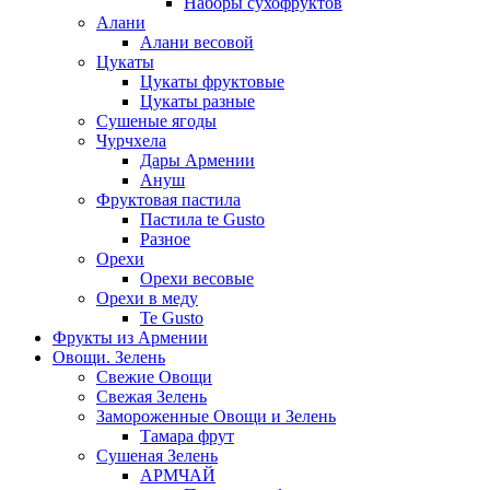
Наборы сухофруктов
Алани
Алани весовой
Цукаты
Цукаты фруктовые
Цукаты разные
Сушеные ягоды
Чурчхела
Дары Армении
Ануш
Фруктовая пастила
Пастила te Gusto
Разное
Орехи
Орехи весовые
Орехи в меду
Te Gusto
Фрукты из Армении
Овощи. Зелень
Свежие Овощи
Свежая Зелень
Замороженные Овощи и Зелень
Тамара фрут
Сушеная Зелень
АРМЧАЙ