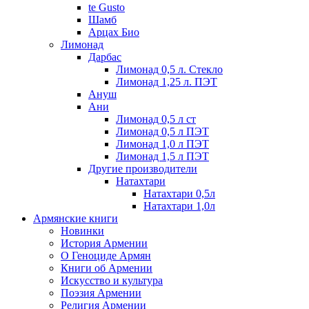
te Gusto
Шамб
Арцах Био
Лимонад
Дарбас
Лимонад 0,5 л. Стекло
Лимонад 1,25 л. ПЭТ
Ануш
Ани
Лимонад 0,5 л ст
Лимонад 0,5 л ПЭТ
Лимонад 1,0 л ПЭТ
Лимонад 1,5 л ПЭТ
Другие производители
Натахтари
Натахтари 0,5л
Натахтари 1,0л
Армянские книги
Новинки
История Армении
О Геноциде Армян
Книги об Армении
Иcкусство и культура
Поэзия Армении
Религия Армении