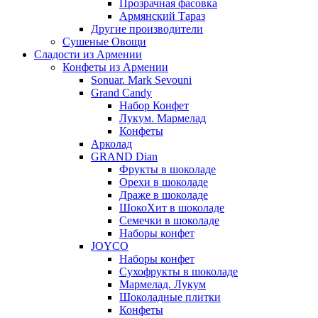
Прозрачная фасовка
Армянский Тараз
Другие производители
Сушеные Овощи
Сладости из Армении
Конфеты из Армении
Sonuar. Mark Sevouni
Grand Candy
Набор Конфет
Лукум. Мармелад
Конфеты
Арколад
GRAND Dian
Фрукты в шоколаде
Орехи в шоколаде
Драже в шоколаде
ШокоХит в шоколаде
Семечки в шоколаде
Наборы конфет
JOYCO
Наборы конфет
Сухофрукты в шоколаде
Мармелад. Лукум
Шоколадные плитки
Конфеты