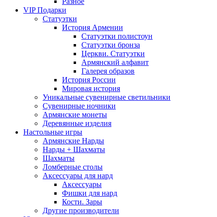
Разное
VIP Подарки
Статуэтки
История Армении
Статуэтки полистоун
Статуэтки бронза
Церкви. Статуэтки
Армянский алфавит
Галерея образов
История России
Мировая история
Уникальные сувенирные светильники
Сувенирные ночники
Армянские монеты
Деревянные изделия
Настольные игры
Армянские Нарды
Нарды + Шахматы
Шахматы
Ломберные столы
Аксессуары для нард
Аксессуары
Фишки для нард
Кости. Зары
Другие производители