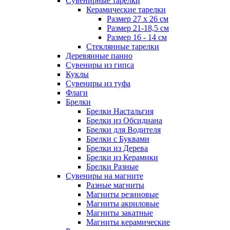
Сувенирные тарелки
Керамические тарелки
Размер 27 х 26 см
Размер 21-18,5 см
Размер 16 - 14 см
Стеклянные тарелки
Деревянные панно
Сувениры из гипса
Куклы
Сувениры из туфа
Флаги
Брелки
Брелки Настальгия
Брелки из Обсидиана
Брелки для Водителя
Брелки с Буквами
Брелки из Дерева
Брелки из Керамики
Брелки Разные
Сувениры на магните
Разные магниты
Магниты резиновые
Магниты акриловые
Магниты закатные
Магниты керамические