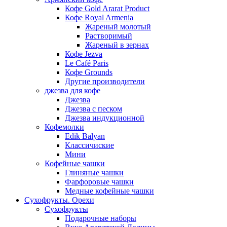
Кофе Gold Ararat Product
Кофе Royal Armenia
Жареный молотый
Растворимый
Жареный в зернах
Кофе Jezva
Le Café Paris
Кофе Grounds
Другие производители
джезва для кофе
Джезва
Джезва с песком
Джезва индукционной
Кофемолки
Edik Balyan
Классичиские
Мини
Кофейные чашки
Глиняные чашки
Фарфоровые чашки
Медные кофейные чашки
Сухофрукты. Орехи
Сухофрукты
Подарочные наборы