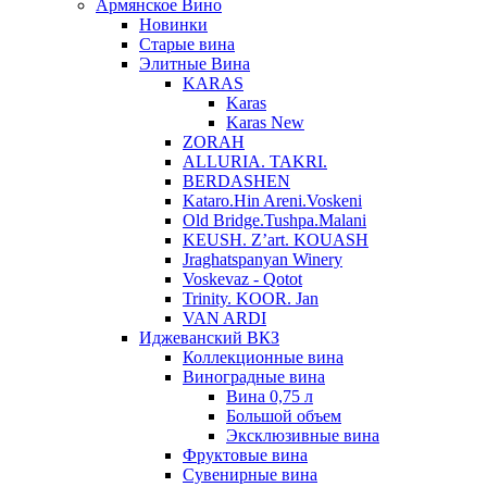
Армянское Вино
Новинки
Старые вина
Элитные Вина
KARAS
Karas
Karas New
ZORAH
ALLURIA. TAKRI.
BERDASHEN
Kataro.Hin Areni.Voskeni
Old Bridge.Tushpa.Malani
KEUSH. Z’art. KOUASH
Jraghatspanyan Winery
Voskevaz - Qotot
Trinity. KOOR. Jan
VAN ARDI
Иджеванский ВКЗ
Коллекционные вина
Виноградные вина
Вина 0,75 л
Большой объем
Эксклюзивные вина
Фруктовые вина
Cувенирные вина