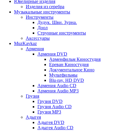
Ювелирные изделия
Изделия из серебра
Музыкальные инструменты
Инструменты
Дудук. Шви. Зурна.
Доол
Струнные инструменты
Аксессуары
MuzKavkaz
Армения
Армения DVD
Арменфильм Киностудия
Ереван Киностудия
Документальное Кино
Мультфильмы
Blu-ray. HD DVD
Армения Audio CD
Армения Audio MP3
Грузия
Грузия DVD
Грузия Audio CD
Грузия MP3
Адыгея
Адыгея DVD
Адыгея Audio CD