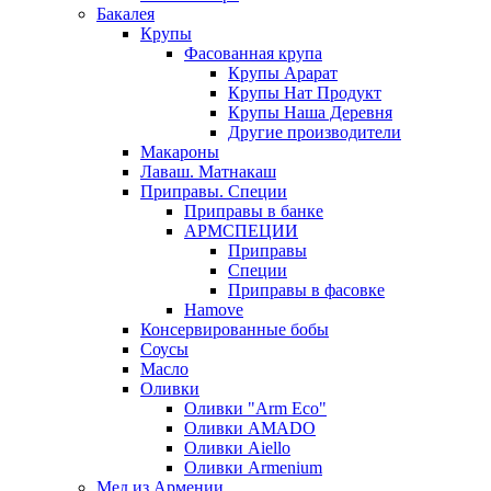
Бакалея
Крупы
Фасованная крупа
Крупы Арарат
Крупы Нат Продукт
Крупы Наша Деревня
Другие производители
Макароны
Лаваш. Матнакаш
Приправы. Специи
Приправы в банке
АРМСПЕЦИИ
Приправы
Специи
Приправы в фасовке
Hamove
Консервированные бобы
Соусы
Масло
Оливки
Оливки "Arm Eco"
Оливки AMADO
Оливки Aiello
Оливки Armenium
Мед из Армении