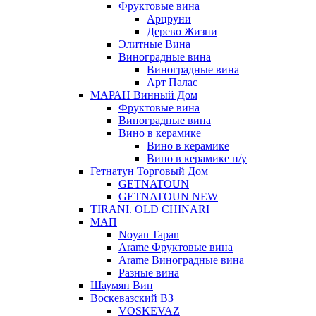
Фруктовые вина
Арцруни
Дерево Жизни
Элитные Вина
Виноградные вина
Виноградные вина
Арт Палас
МАРАН Винный Дом
Фруктовые вина
Виноградные вина
Вино в керамике
Вино в керамике
Вино в керамике п/у
Гетнатун Торговый Дом
GETNATOUN
GETNATOUN NEW
TIRANI. OLD CHINARI
МАП
Noyan Tapan
Arame Фруктовые вина
Arame Виноградные вина
Разные вина
Шаумян Вин
Воскевазский ВЗ
VOSKEVAZ