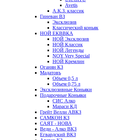
Avetis
А.К.З. классик
Гиневан ВЗ
Эксклюзив
Классический коньяк
НОЙ ЕКВВКА
НОЙ Эксклюзив
НОЙ Классик
НОЙ Легенды
NOY Very Speсial
НОЙ Кремлин
Оганян КЗ
Мадатовъ
Объем 0,5 л
Объем 0,75 л
Эксклюзивные Коньяки
Подарочные Коньяки
СИС Алко
Мараси КД
Грейт Велли АВКЗ
САМКОН КЗ
САЯТ - НОВА
Веди - Алко ВКЗ
Егвардский ВКЗ