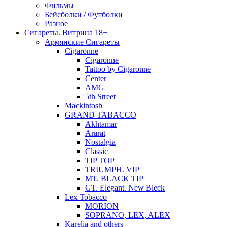
Фильмы
Бейсболки / Футболки
Разное
Сигареты. Витрина 18+
Армянские Сигареты
Cigaronne
Cigaronne
Tattoo by Cigaronne
Center
AMG
5th Street
Mackintosh
GRAND TABACCO
Akhtamar
Ararat
Nostalgia
Classic
TIP TOP
TRIUMPH. VIP
MT. BLACK TIP
GT. Elegant. New Bleck
Lex Tobacco
MORION
SOPRANO, LEX, ALEX
Karelia and others