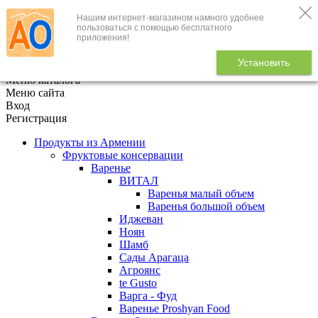
Нашим интернет-магазином намного удобнее
+7 (495) 646-888-1
пользоваться с помощью бесплатного
приложения!
В корзине
0
товаров
Установить
x
Меню каталога
Меню сайта
Вход
Регистрация
Продукты из Армении
Фруктовые консервации
Варенье
ВИТАЛ
Варенья малый объем
Варенья большой объем
Иджеван
Ноян
Шамб
Сады Арагаца
Агроянс
te Gusto
Варга - Фуд
Варенье Proshyan Food