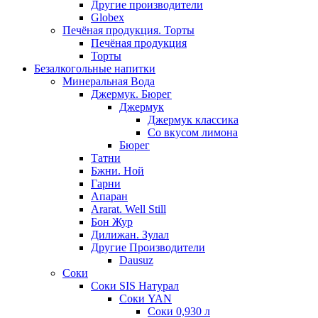
Другие производители
Globex
Печёная продукция. Торты
Печёная продукция
Торты
Безалкогольные напитки
Минеральная Вода
Джермук. Бюрег
Джермук
Джермук классика
Со вкусом лимона
Бюрег
Татни
Бжни. Ной
Гарни
Апаран
Ararat. Well Still
Бон Жур
Дилижан. Зулал
Другие Производители
Dausuz
Соки
Соки SIS Натурал
Соки YAN
Соки 0,930 л