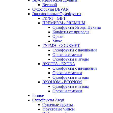
Вкус Араратской Долины
Весовой
Сухофрукты IJEVAN
Эксклюзивные Сухофрукты
ГИФТ - GIFT
ПРЕМИУМ - PREMIUM
Сухофрукты Ягоды Цукаты
Конфеты от природы
Орехи
Микс
ГУРМЭ - GOURMET
Сухофрукты с начинками
Орехи и семечки
Сухофрукты и ягоды
ЭКСТРА - EXTRA
Сухофрукты с начинками
Орехи и семечки
Сухофрукты и ягоды
ЭКОНОМ - ECONOM
Сухофрукты и ягоды
Орехи и семечки
Разное
Сухофрукты Aregi
Сушеные фрукты
Фруктовые Чипсы