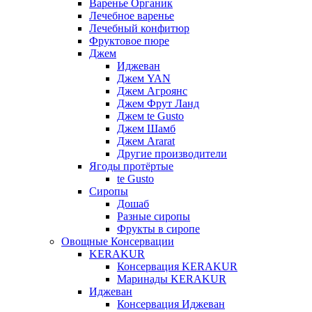
Варенье Органик
Лечебное варенье
Лечебный конфитюр
Фруктовое пюре
Джем
Иджеван
Джем YAN
Джем Агроянс
Джем Фрут Ланд
Джем te Gusto
Джем Шамб
Джем Ararat
Другие производители
Ягоды протёртые
te Gusto
Сиропы
Дошаб
Разные сиропы
Фрукты в сиропе
Овощные Консервации
KERAKUR
Консервация KERAKUR
Маринады KERAKUR
Иджеван
Консервация Иджеван