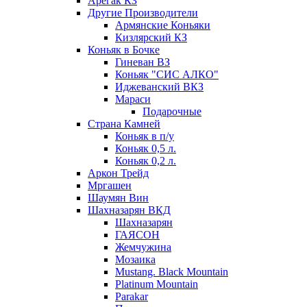
Арегак КЗ
Другие Производители
Армянские Коньяки
Кизлярский КЗ
Коньяк в Бочке
Гиневан ВЗ
Коньяк "СИС АЛКО"
Иджеванский ВКЗ
Мараси
Подарочные
Страна Камней
Коньяк в п/у
Коньяк 0,5 л.
Коньяк 0,2 л.
Аркон Трейд
Мргашен
Шаумян Вин
Шахназарян ВКД
Шахназарян
ГАЯСОН
Жемчужина
Мозаика
Mustang. Black Mountain
Platinum Mountain
Parakar