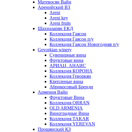
Матевосян Вайн
Аренийский ВЗ
Areni
Areni key
Areni fruits
Шахназарян ЕКД
Коллекция Гаясон
Коллекция Гаясон п/у
Коллекция Гаясон Новогодняя п/у
Gevorkian winery
Сувенирные вина
Фруктовые вина
АРИАЦ. АНАИС
Коллекция КОРОНА
Коллекция Геворкян
Крепленые вина
Абрикосовый Бренди
Армения Вайн
Фруктовые Вина
Коллекция ORRAN
OLD ARMENIA
Виноградные Вина
Коллекция TAKAR
Коллекция YEREVAN
Прошянский КЗ