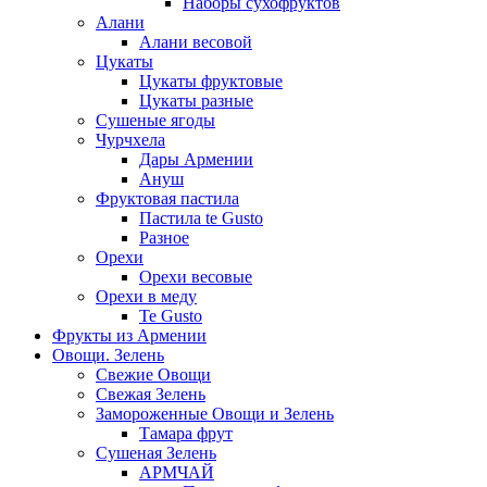
Наборы сухофруктов
Алани
Алани весовой
Цукаты
Цукаты фруктовые
Цукаты разные
Сушеные ягоды
Чурчхела
Дары Армении
Ануш
Фруктовая пастила
Пастила te Gusto
Разное
Орехи
Орехи весовые
Орехи в меду
Te Gusto
Фрукты из Армении
Овощи. Зелень
Свежие Овощи
Свежая Зелень
Замороженные Овощи и Зелень
Тамара фрут
Сушеная Зелень
АРМЧАЙ