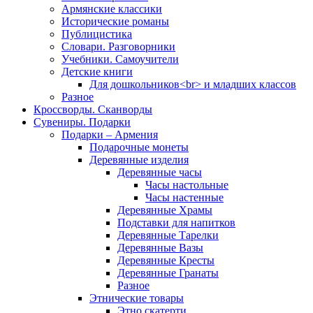
Армянские классики
Исторические романы
Публицистика
Словари. Разговорники
Учебники. Самоучители
Детские книги
Для дошкольников<br> и младших классов
Разное
Кроссворды. Сканворды
Сувениры. Подарки
Подарки – Армения
Подарочные монеты
Деревянные изделия
Деревянные часы
Часы настольные
Часы настенные
Деревянные Храмы
Подставки для напитков
Деревянные Тарелки
Деревянные Вазы
Деревянные Кресты
Деревянные Гранаты
Разное
Этнические товары
Этно скатерти