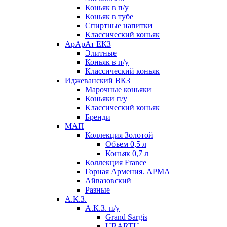
Коньяк в п/у
Коньяк в тубе
Спиртные напитки
Классический коньяк
АрАрАт ЕКЗ
Элитные
Коньяк в п/у
Классический коньяк
Иджеванский ВКЗ
Марочные коньяки
Коньяки п/у
Классический коньяк
Бренди
МАП
Коллекция Золотой
Объем 0,5 л
Коньяк 0,7 л
Коллекция France
Горная Армения. АРМА
Айвазовский
Разные
А.К.З.
А.К.З. п/у
Grand Sargis
URARTU