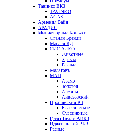
Премиум
Тавинко ВКЗ
TAVINKO
AGASI
Армения Вайн
АРАДИС
Миниатюрные Коньяки
Оганян Бренди
Мараси КД
СИС АЛКО
Животные
Храмы
Разные
Мадатовъ
МАП
Арамэ
Золотой
Армина
Айвазовский
Прошянский КЗ
Классические
Сувенирные
Грейт Велли АВКЗ
Иджеванский ВКЗ
Разные