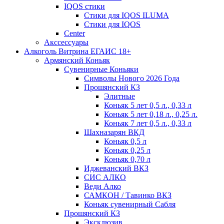
IQOS стики
Стики для IQOS ILUMA
Стики для IQOS
Сenter
Акссессуары
Алкоголь Витрина ЕГАИС 18+
Армянский Коньяк
Сувенирные Коньяки
Символы Нового 2026 Года
Прошянский КЗ
Элитные
Коньяк 5 лет 0,5 л., 0,33 л
Коньяк 5 лет 0,18 л., 0,25 л.
Коньяк 7 лет 0,5 л., 0,33 л
Шахназарян ВКД
Коньяк 0,5 л
Коньяк 0,25 л
Коньяк 0,70 л
Иджеванский ВКЗ
СИС АЛКО
Веди Алко
САМКОН / Тавинко ВКЗ
Коньяк сувенирный Сабля
Прошянский КЗ
Эксклюзив