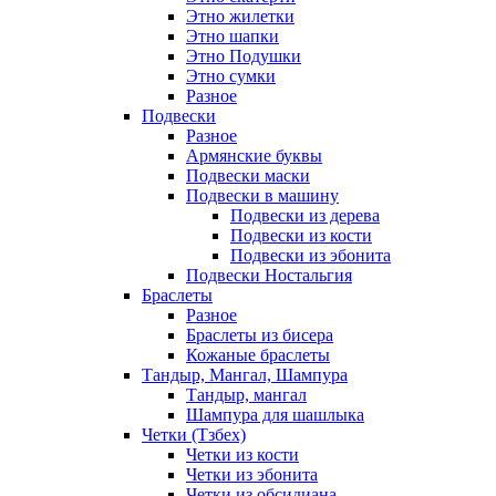
Этно жилетки
Этно шапки
Этно Подушки
Этно сумки
Разное
Подвески
Разное
Армянские буквы
Подвески маски
Подвески в машину
Подвески из дерева
Подвески из кости
Подвески из эбонита
Подвески Ностальгия
Браслеты
Разное
Браслеты из бисера
Кожаные браслеты
Тандыр, Мангал, Шампура
Тандыр, мангал
Шампура для шашлыка
Четки (Тзбех)
Четки из кости
Четки из эбонита
Четки из обсидиана