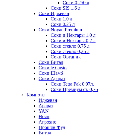
Соки 0,250 л
Соки SIS 1,6 л.
Соки Иджеван
Соки 1.0 л
Соки 0.25 л
Соки Noyan Premium
Соки и Нектары 1,0 л
Соки и Нектары 0,2 л
Соки стекло 0,75 л
Соки стекло 0,25 л
Соки Органик
Соки Витал
Соки te Gusto
Соки Шамб
Соки Арарат
Соки Tetra Pak 0,97л.
Соки Премиум ст. 0,75
Компоты
Иджеван
Арарат
YAN
Ноян
Агроянс
Прошян Фуд
Витал