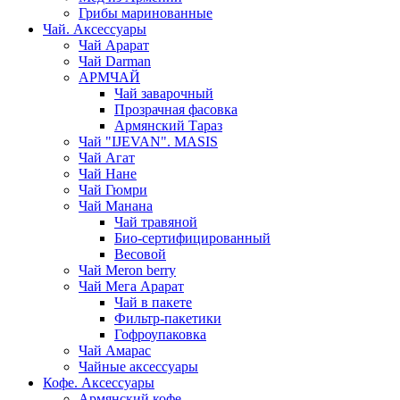
Грибы маринованные
Чай. Аксессуары
Чай Арарат
Чай Darman
АРМЧАЙ
Чай заварочный
Прозрачная фасовка
Армянский Тараз
Чай "IJEVAN". MASIS
Чай Агат
Чай Нане
Чай Гюмри
Чай Манана
Чай травяной
Био-сертифицированный
Весовой
Чай Meron berry
Чай Мега Арарат
Чай в пакете
Фильтр-пакетики
Гофроупаковка
Чай Амарас
Чайные аксессуары
Кофе. Аксессуары
Армянский кофе