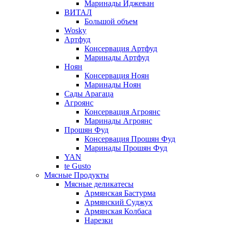
Маринады Иджеван
ВИТАЛ
Большой объем
Wosky
Артфуд
Консервация Артфуд
Маринады Артфуд
Ноян
Консервация Ноян
Маринады Ноян
Сады Арагаца
Агроянс
Консервация Агроянс
Маринады Агроянс
Прошян Фуд
Консервация Прошян Фуд
Маринады Прошян Фуд
YAN
te Gusto
Мясные Продукты
Мясные деликатесы
Армянская Бастурма
Армянский Суджух
Армянская Колбаса
Нарезки