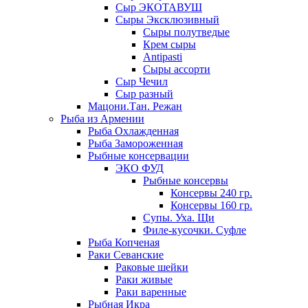
Сыр ЭКОТАВУШ
Сыры Эксклюзивный
Сыры полутведые
Крем сыры
Antipasti
Сыры ассорти
Сыр Чечил
Сыр разный
Мацони.Тан. Режан
Рыба из Армении
Рыба Охлажденная
Рыба Замороженная
Рыбные консервации
ЭКО ФУД
Рыбные консервы
Консервы 240 гр.
Консервы 160 гр.
Супы. Уха. Щи
Филе-кусочки. Суфле
Рыба Копченая
Раки Севанские
Раковые шейки
Раки живые
Раки варенные
Рыбная Икра