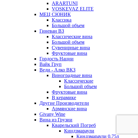
ARARTUNI
VOSKEVAZ ELITE
МЕЦ СЮНИК
Классика
Большой объем
Гиневан ВЗ
Классические вина
Большой объем
Сувенирные вина
Фруктовые вина
Гордость Нации
Вайк Груп
Веди - Алко ВКЗ
Виноградные вина
Классические
Большой объем
Фруктовые вина
В керамике
Другие Производители
Армянские вина
Givany Wine
Вина из Грузии
Кварельский Погреб
Киндзмараули
Киндзмараули 0,75л