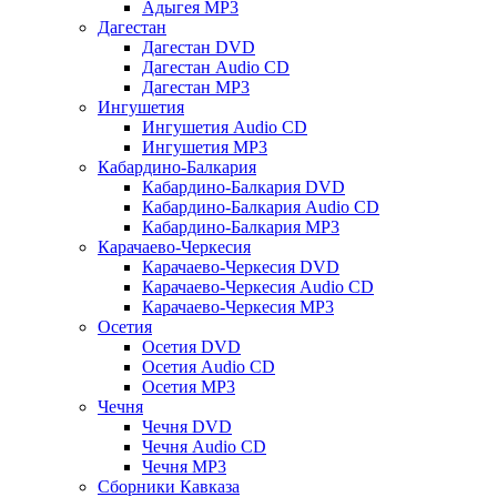
Адыгея MP3
Дагестан
Дагестан DVD
Дагестан Audio CD
Дагестан MP3
Ингушетия
Ингушетия Audio CD
Ингушетия MP3
Кабардино-Балкария
Кабардино-Балкария DVD
Кабардино-Балкария Audio CD
Кабардино-Балкария MP3
Карачаево-Черкесия
Карачаево-Черкесия DVD
Карачаево-Черкесия Audio CD
Карачаево-Черкесия MP3
Осетия
Осетия DVD
Осетия Audio CD
Осетия MP3
Чечня
Чечня DVD
Чечня Audio CD
Чечня MP3
Сборники Кавказа