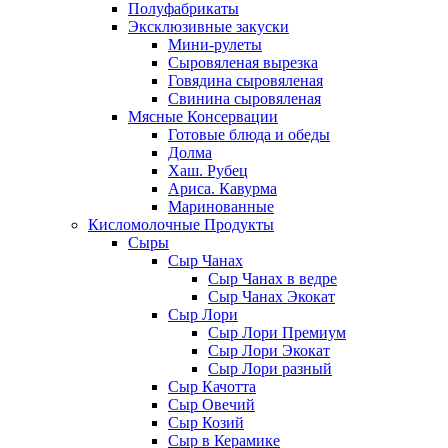
Полуфабрикаты
Эксклюзивные закуски
Мини-рулеты
Сыровяленая вырезка
Говядина сыровяленая
Свинина сыровяленая
Мясные Консервации
Готовые блюда и обеды
Долма
Хаш. Рубец
Ариса. Кавурма
Маринованные
Кисломолочные Продукты
Сыры
Сыр Чанах
Сыр Чанах в ведре
Сыр Чанах Экокат
Сыр Лори
Сыр Лори Премиум
Сыр Лори Экокат
Сыр Лори разный
Сыр Качотта
Сыр Овечий
Сыр Козий
Сыр в Керамике