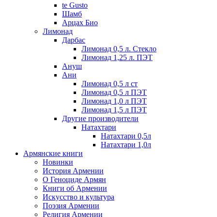
te Gusto
Шамб
Арцах Био
Лимонад
Дарбас
Лимонад 0,5 л. Стекло
Лимонад 1,25 л. ПЭТ
Ануш
Ани
Лимонад 0,5 л ст
Лимонад 0,5 л ПЭТ
Лимонад 1,0 л ПЭТ
Лимонад 1,5 л ПЭТ
Другие производители
Натахтари
Натахтари 0,5л
Натахтари 1,0л
Армянские книги
Новинки
История Армении
О Геноциде Армян
Книги об Армении
Иcкусство и культура
Поэзия Армении
Религия Армении