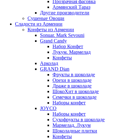
Прозрачная фасовка
Армянский Тараз
Другие производители
Сушеные Овощи
Сладости из Армении
Конфеты из Армении
Sonuar. Mark Sevouni
Grand Candy
Набор Конфет
Лукум. Мармелад
Конфеты
Арколад
GRAND Dian
Фрукты в шоколаде
Орехи в шоколаде
Драже в шоколаде
ШокоХит в шоколаде
Семечки в шоколаде
Наборы конфет
JOYCO
Наборы конфет
Сухофрукты в шоколаде
Мармелад. Лукум
Шоколадные плитки
Конфеты