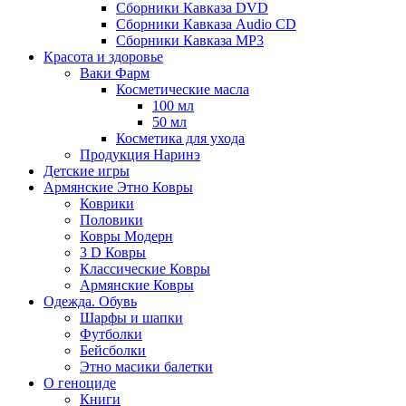
Сборники Кавказа DVD
Сборники Кавказа Audio CD
Сборники Кавказа MP3
Красота и здоровье
Ваки Фарм
Косметические масла
100 мл
50 мл
Косметика для ухода
Продукция Наринэ
Детские игры
Армянские Этно Ковры
Коврики
Половики
Ковры Модерн
3 D Ковры
Классические Ковры
Армянские Ковры
Одежда. Обувь
Шарфы и шапки
Футболки
Бейсболки
Этно масики балетки
О геноциде
Книги