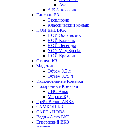
Avetis
А.К.З. классик
Гиневан ВЗ
Эксклюзив
Классический коньяк
НОЙ ЕКВВКА
НОЙ Эксклюзив
НОЙ Классик
НОЙ Легенды
NOY Very Speсial
НОЙ Кремлин
Оганян КЗ
Мадатовъ
Объем 0,5 л
Объем 0,75 л
Эксклюзивные Коньяки
Подарочные Коньяки
СИС Алко
Мараси КД
Грейт Велли АВКЗ
САМКОН КЗ
САЯТ - НОВА
Веди - Алко ВКЗ
Егвардский ВКЗ