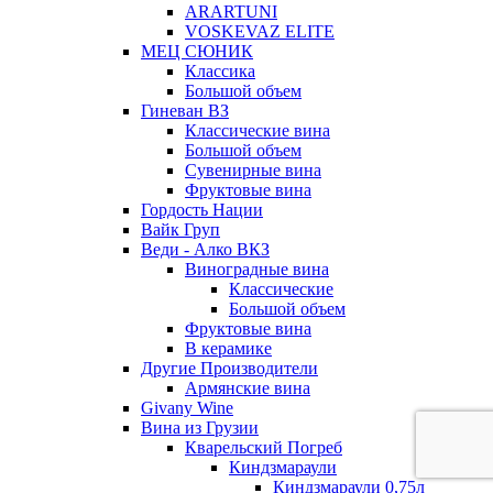
ARARTUNI
VOSKEVAZ ELITE
МЕЦ СЮНИК
Классика
Большой объем
Гиневан ВЗ
Классические вина
Большой объем
Сувенирные вина
Фруктовые вина
Гордость Нации
Вайк Груп
Веди - Алко ВКЗ
Виноградные вина
Классические
Большой объем
Фруктовые вина
В керамике
Другие Производители
Армянские вина
Givany Wine
Вина из Грузии
Кварельский Погреб
Киндзмараули
Киндзмараули 0,75л