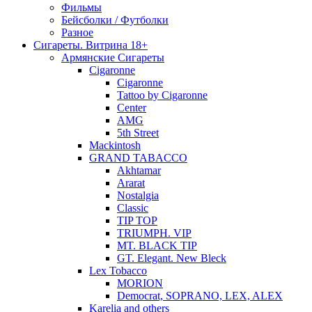
Фильмы
Бейсболки / Футболки
Разное
Сигареты. Витрина 18+
Армянские Сигареты
Cigaronne
Cigaronne
Tattoo by Cigaronne
Center
AMG
5th Street
Mackintosh
GRAND TABACCO
Akhtamar
Ararat
Nostalgia
Classic
TIP TOP
TRIUMPH. VIP
MT. BLACK TIP
GT. Elegant. New Bleck
Lex Tobacco
MORION
Democrat, SOPRANO, LEX, ALEX
Karelia and others