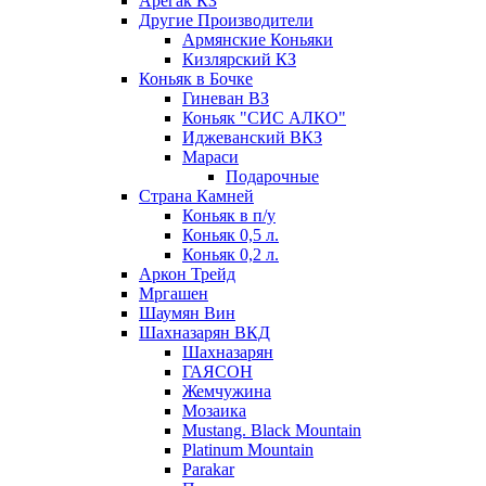
Арегак КЗ
Другие Производители
Армянские Коньяки
Кизлярский КЗ
Коньяк в Бочке
Гиневан ВЗ
Коньяк "СИС АЛКО"
Иджеванский ВКЗ
Мараси
Подарочные
Страна Камней
Коньяк в п/у
Коньяк 0,5 л.
Коньяк 0,2 л.
Аркон Трейд
Мргашен
Шаумян Вин
Шахназарян ВКД
Шахназарян
ГАЯСОН
Жемчужина
Мозаика
Mustang. Black Mountain
Platinum Mountain
Parakar