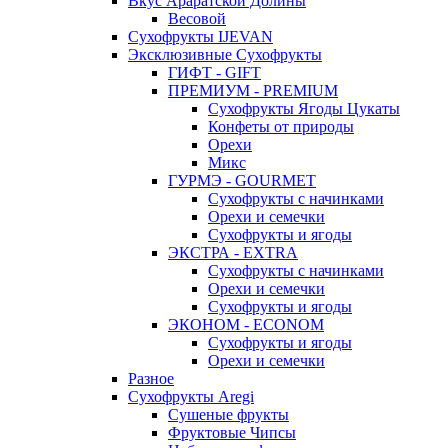
Вкус Араратской Долины
Весовой
Сухофрукты IJEVAN
Эксклюзивные Сухофрукты
ГИФТ - GIFT
ПРЕМИУМ - PREMIUM
Сухофрукты Ягоды Цукаты
Конфеты от природы
Орехи
Микс
ГУРМЭ - GOURMET
Сухофрукты с начинками
Орехи и семечки
Сухофрукты и ягоды
ЭКСТРА - EXTRA
Сухофрукты с начинками
Орехи и семечки
Сухофрукты и ягоды
ЭКОНОМ - ECONOM
Сухофрукты и ягоды
Орехи и семечки
Разное
Сухофрукты Aregi
Сушеные фрукты
Фруктовые Чипсы