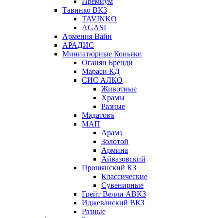
Премиум
Тавинко ВКЗ
TAVINKO
AGASI
Армения Вайн
АРАДИС
Миниатюрные Коньяки
Оганян Бренди
Мараси КД
СИС АЛКО
Животные
Храмы
Разные
Мадатовъ
МАП
Арамэ
Золотой
Армина
Айвазовский
Прошянский КЗ
Классические
Сувенирные
Грейт Велли АВКЗ
Иджеванский ВКЗ
Разные