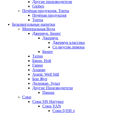
Другие производители
Globex
Печёная продукция. Торты
Печёная продукция
Торты
Безалкогольные напитки
Минеральная Вода
Джермук. Бюрег
Джермук
Джермук классика
Со вкусом лимона
Бюрег
Татни
Бжни. Ной
Гарни
Апаран
Ararat. Well Still
Бон Жур
Дилижан. Зулал
Другие Производители
Dausuz
Соки
Соки SIS Натурал
Соки YAN
Соки 0,930 л