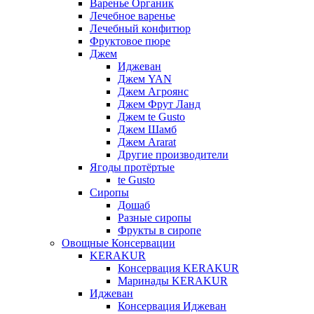
Варенье Органик
Лечебное варенье
Лечебный конфитюр
Фруктовое пюре
Джем
Иджеван
Джем YAN
Джем Агроянс
Джем Фрут Ланд
Джем te Gusto
Джем Шамб
Джем Ararat
Другие производители
Ягоды протёртые
te Gusto
Сиропы
Дошаб
Разные сиропы
Фрукты в сиропе
Овощные Консервации
KERAKUR
Консервация KERAKUR
Маринады KERAKUR
Иджеван
Консервация Иджеван