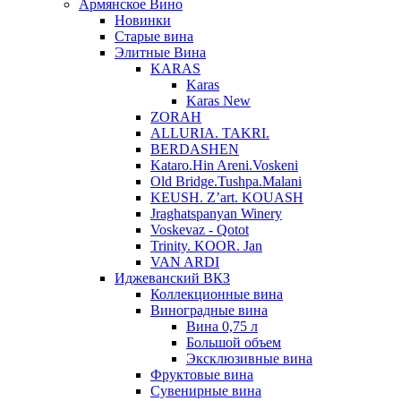
Армянское Вино
Новинки
Старые вина
Элитные Вина
KARAS
Karas
Karas New
ZORAH
ALLURIA. TAKRI.
BERDASHEN
Kataro.Hin Areni.Voskeni
Old Bridge.Tushpa.Malani
KEUSH. Z’art. KOUASH
Jraghatspanyan Winery
Voskevaz - Qotot
Trinity. KOOR. Jan
VAN ARDI
Иджеванский ВКЗ
Коллекционные вина
Виноградные вина
Вина 0,75 л
Большой объем
Эксклюзивные вина
Фруктовые вина
Cувенирные вина