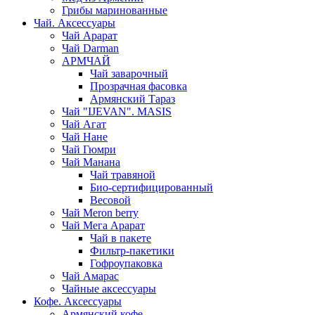
Грибы маринованные
Чай. Аксессуары
Чай Арарат
Чай Darman
АРМЧАЙ
Чай заварочный
Прозрачная фасовка
Армянский Тараз
Чай "IJEVAN". MASIS
Чай Агат
Чай Нане
Чай Гюмри
Чай Манана
Чай травяной
Био-сертифицированный
Весовой
Чай Meron berry
Чай Мега Арарат
Чай в пакете
Фильтр-пакетики
Гофроупаковка
Чай Амарас
Чайные аксессуары
Кофе. Аксессуары
Армянский кофе