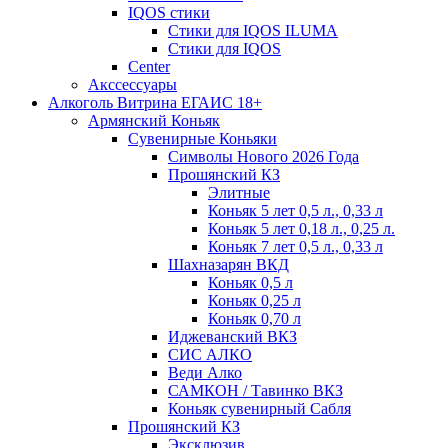
IQOS стики
Стики для IQOS ILUMA
Стики для IQOS
Сenter
Акссессуары
Алкоголь Витрина ЕГАИС 18+
Армянский Коньяк
Сувенирные Коньяки
Символы Нового 2026 Года
Прошянский КЗ
Элитные
Коньяк 5 лет 0,5 л., 0,33 л
Коньяк 5 лет 0,18 л., 0,25 л.
Коньяк 7 лет 0,5 л., 0,33 л
Шахназарян ВКД
Коньяк 0,5 л
Коньяк 0,25 л
Коньяк 0,70 л
Иджеванский ВКЗ
СИС АЛКО
Веди Алко
САМКОН / Тавинко ВКЗ
Коньяк сувенирный Сабля
Прошянский КЗ
Эксклюзив