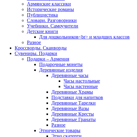
Армянские классики
Исторические романы
Публицистика
Словари. Разговорники
Учебники. Самоучители
Детские книги
Для дошкольников<br> и младших классов
Разное
Кроссворды. Сканворды
Сувениры. Подарки
Подарки – Армения
Подарочные монеты
Деревянные изделия
Деревянные часы
Часы настольные
Часы настенные
Деревянные Храмы
Подставки для напитков
Деревянные Тарелки
Деревянные Вазы
Деревянные Кресты
Деревянные Гранаты
Разное
Этнические товары
Этно скатерти