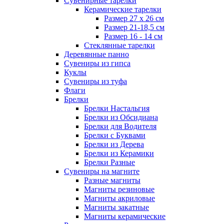
Сувенирные тарелки
Керамические тарелки
Размер 27 х 26 см
Размер 21-18,5 см
Размер 16 - 14 см
Стеклянные тарелки
Деревянные панно
Сувениры из гипса
Куклы
Сувениры из туфа
Флаги
Брелки
Брелки Настальгия
Брелки из Обсидиана
Брелки для Водителя
Брелки с Буквами
Брелки из Дерева
Брелки из Керамики
Брелки Разные
Сувениры на магните
Разные магниты
Магниты резиновые
Магниты акриловые
Магниты закатные
Магниты керамические