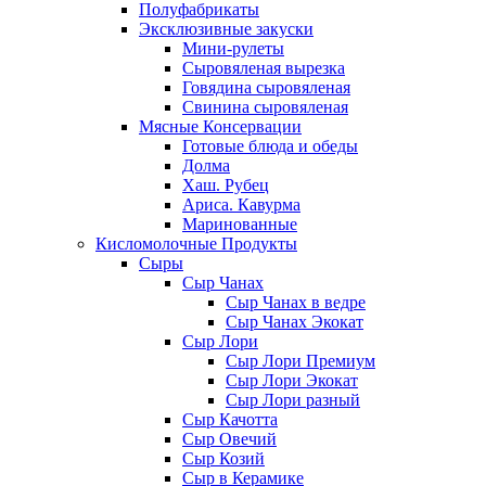
Полуфабрикаты
Эксклюзивные закуски
Мини-рулеты
Сыровяленая вырезка
Говядина сыровяленая
Свинина сыровяленая
Мясные Консервации
Готовые блюда и обеды
Долма
Хаш. Рубец
Ариса. Кавурма
Маринованные
Кисломолочные Продукты
Сыры
Сыр Чанах
Сыр Чанах в ведре
Сыр Чанах Экокат
Сыр Лори
Сыр Лори Премиум
Сыр Лори Экокат
Сыр Лори разный
Сыр Качотта
Сыр Овечий
Сыр Козий
Сыр в Керамике