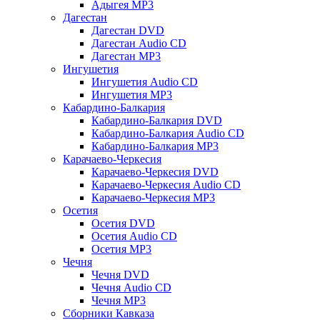
Адыгея MP3
Дагестан
Дагестан DVD
Дагестан Audio CD
Дагестан MP3
Ингушетия
Ингушетия Audio CD
Ингушетия MP3
Кабардино-Балкария
Кабардино-Балкария DVD
Кабардино-Балкария Audio CD
Кабардино-Балкария MP3
Карачаево-Черкесия
Карачаево-Черкесия DVD
Карачаево-Черкесия Audio CD
Карачаево-Черкесия MP3
Осетия
Осетия DVD
Осетия Audio CD
Осетия MP3
Чечня
Чечня DVD
Чечня Audio CD
Чечня MP3
Сборники Кавказа