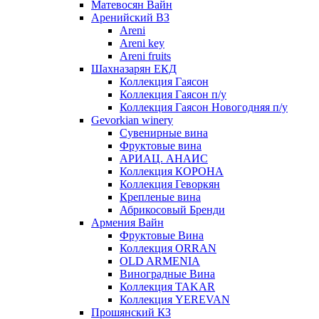
Матевосян Вайн
Аренийский ВЗ
Areni
Areni key
Areni fruits
Шахназарян ЕКД
Коллекция Гаясон
Коллекция Гаясон п/у
Коллекция Гаясон Новогодняя п/у
Gevorkian winery
Сувенирные вина
Фруктовые вина
АРИАЦ. АНАИС
Коллекция КОРОНА
Коллекция Геворкян
Крепленые вина
Абрикосовый Бренди
Армения Вайн
Фруктовые Вина
Коллекция ORRAN
OLD ARMENIA
Виноградные Вина
Коллекция TAKAR
Коллекция YEREVAN
Прошянский КЗ