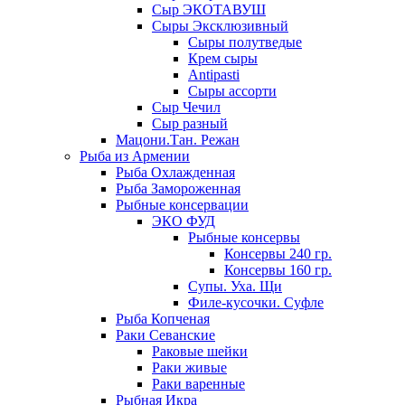
Сыр ЭКОТАВУШ
Сыры Эксклюзивный
Сыры полутведые
Крем сыры
Antipasti
Сыры ассорти
Сыр Чечил
Сыр разный
Мацони.Тан. Режан
Рыба из Армении
Рыба Охлажденная
Рыба Замороженная
Рыбные консервации
ЭКО ФУД
Рыбные консервы
Консервы 240 гр.
Консервы 160 гр.
Супы. Уха. Щи
Филе-кусочки. Суфле
Рыба Копченая
Раки Севанские
Раковые шейки
Раки живые
Раки варенные
Рыбная Икра