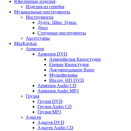
Ювелирные изделия
Изделия из серебра
Музыкальные инструменты
Инструменты
Дудук. Шви. Зурна.
Доол
Струнные инструменты
Аксессуары
MuzKavkaz
Армения
Армения DVD
Арменфильм Киностудия
Ереван Киностудия
Документальное Кино
Мультфильмы
Blu-ray. HD DVD
Армения Audio CD
Армения Audio MP3
Грузия
Грузия DVD
Грузия Audio CD
Грузия MP3
Адыгея
Адыгея DVD
Адыгея Audio CD