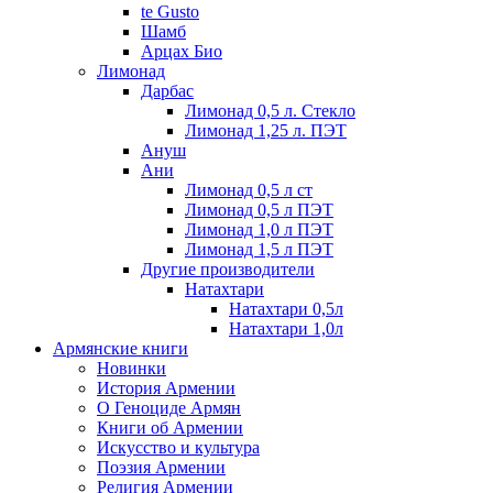
te Gusto
Шамб
Арцах Био
Лимонад
Дарбас
Лимонад 0,5 л. Стекло
Лимонад 1,25 л. ПЭТ
Ануш
Ани
Лимонад 0,5 л ст
Лимонад 0,5 л ПЭТ
Лимонад 1,0 л ПЭТ
Лимонад 1,5 л ПЭТ
Другие производители
Натахтари
Натахтари 0,5л
Натахтари 1,0л
Армянские книги
Новинки
История Армении
О Геноциде Армян
Книги об Армении
Иcкусство и культура
Поэзия Армении
Религия Армении