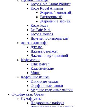
Кофе Gold Ararat Product
Кофе Royal Armenia
Жареный молотый
Растворимый
Жареный в зернах
Кофе Jezva
Le Café Paris
Кофе Grounds
Другие производители
джезва для кофе
Джезва
Джезва с песком
Джезва индукционной
Кофемолки
Edik Balyan
Классичиские
Мини
Кофейные чашки
Глиняные чашки
Фарфоровые чашки
Медные кофейные чашки
Сухофрукты. Орехи
Сухофрукты
Подарочные наборы