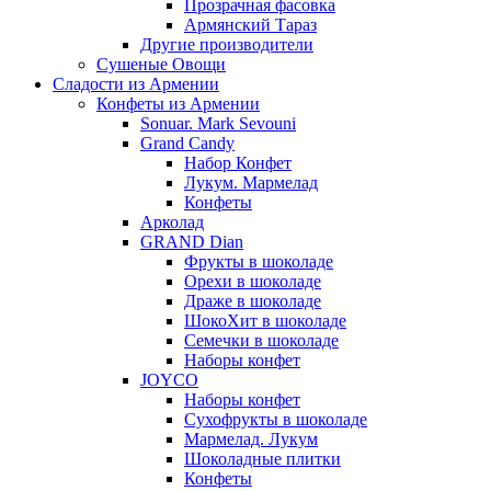
Прозрачная фасовка
Армянский Тараз
Другие производители
Сушеные Овощи
Сладости из Армении
Конфеты из Армении
Sonuar. Mark Sevouni
Grand Candy
Набор Конфет
Лукум. Мармелад
Конфеты
Арколад
GRAND Dian
Фрукты в шоколаде
Орехи в шоколаде
Драже в шоколаде
ШокоХит в шоколаде
Семечки в шоколаде
Наборы конфет
JOYCO
Наборы конфет
Сухофрукты в шоколаде
Мармелад. Лукум
Шоколадные плитки
Конфеты