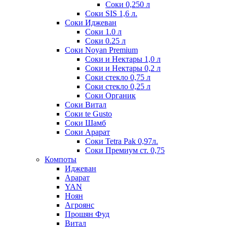
Соки 0,250 л
Соки SIS 1,6 л.
Соки Иджеван
Соки 1.0 л
Соки 0.25 л
Соки Noyan Premium
Соки и Нектары 1,0 л
Соки и Нектары 0,2 л
Соки стекло 0,75 л
Соки стекло 0,25 л
Соки Органик
Соки Витал
Соки te Gusto
Соки Шамб
Соки Арарат
Соки Tetra Pak 0,97л.
Соки Премиум ст. 0,75
Компоты
Иджеван
Арарат
YAN
Ноян
Агроянс
Прошян Фуд
Витал