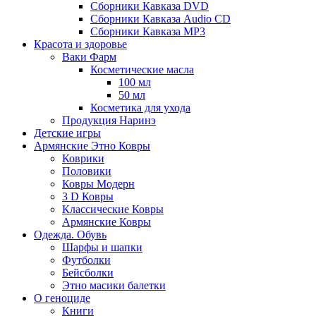
Сборники Кавказа DVD
Сборники Кавказа Audio CD
Сборники Кавказа MP3
Красота и здоровье
Ваки Фарм
Косметические масла
100 мл
50 мл
Косметика для ухода
Продукция Наринэ
Детские игры
Армянские Этно Ковры
Коврики
Половики
Ковры Модерн
3 D Ковры
Классические Ковры
Армянские Ковры
Одежда. Обувь
Шарфы и шапки
Футболки
Бейсболки
Этно масики балетки
О геноциде
Книги