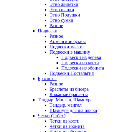
Этно жилетки
Этно шапки
Этно Подушки
Этно сумки
Разное
Подвески
Разное
Армянские буквы
Подвески маски
Подвески в машину
Подвески из дерева
Подвески из кости
Подвески из эбонита
Подвески Ностальгия
Браслеты
Разное
Браслеты из бисера
Кожаные браслеты
Тандыр, Мангал, Шампура
Тандыр, мангал
Шампура для шашлыка
Четки (Тзбех)
Четки из кости
Четки из эбонита
Четки из обсидиана