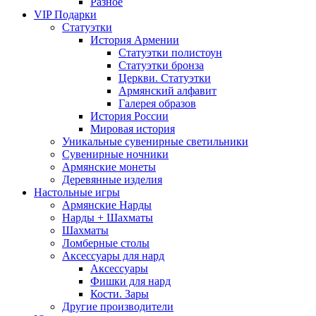
Разное
VIP Подарки
Статуэтки
История Армении
Статуэтки полистоун
Статуэтки бронза
Церкви. Статуэтки
Армянский алфавит
Галерея образов
История России
Мировая история
Уникальные сувенирные светильники
Сувенирные ночники
Армянские монеты
Деревянные изделия
Настольные игры
Армянские Нарды
Нарды + Шахматы
Шахматы
Ломберные столы
Аксессуары для нард
Аксессуары
Фишки для нард
Кости. Зары
Другие производители