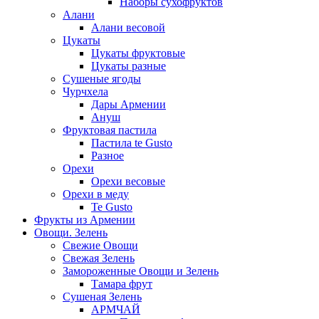
Наборы сухофруктов
Алани
Алани весовой
Цукаты
Цукаты фруктовые
Цукаты разные
Сушеные ягоды
Чурчхела
Дары Армении
Ануш
Фруктовая пастила
Пастила te Gusto
Разное
Орехи
Орехи весовые
Орехи в меду
Te Gusto
Фрукты из Армении
Овощи. Зелень
Свежие Овощи
Свежая Зелень
Замороженные Овощи и Зелень
Тамара фрут
Сушеная Зелень
АРМЧАЙ