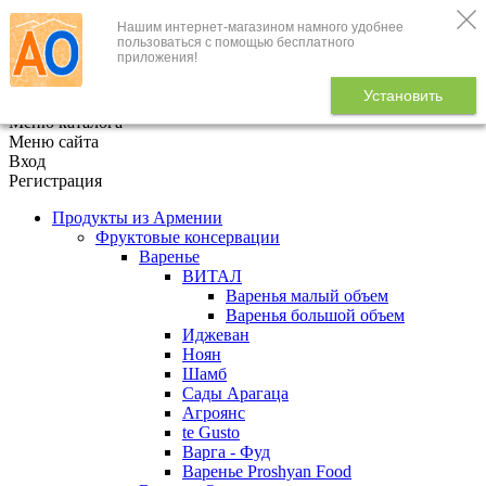
Нашим интернет-магазином намного удобнее
+7 (495) 646-888-1
пользоваться с помощью бесплатного
приложения!
В корзине
0
товаров
Установить
x
Меню каталога
Меню сайта
Вход
Регистрация
Продукты из Армении
Фруктовые консервации
Варенье
ВИТАЛ
Варенья малый объем
Варенья большой объем
Иджеван
Ноян
Шамб
Сады Арагаца
Агроянс
te Gusto
Варга - Фуд
Варенье Proshyan Food