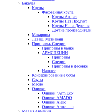
Бакалея
Крупы
Фасованная крупа
Крупы Арарат
Крупы Нат Продукт
Крупы Наша Деревня
Другие производители
Макароны
Лаваш. Матнакаш
Приправы. Специи
Приправы в банке
АРМСПЕЦИИ
Приправы
Специи
Приправы в фасовке
Hamove
Консервированные бобы
Соусы
Масло
Оливки
Оливки "Arm Eco"
Оливки AMADO
Оливки Aiello
Оливки Armenium
Мед из Армении