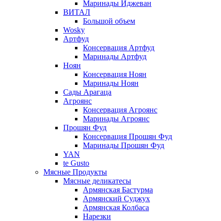
Маринады Иджеван
ВИТАЛ
Большой объем
Wosky
Артфуд
Консервация Артфуд
Маринады Артфуд
Ноян
Консервация Ноян
Маринады Ноян
Сады Арагаца
Агроянс
Консервация Агроянс
Маринады Агроянс
Прошян Фуд
Консервация Прошян Фуд
Маринады Прошян Фуд
YAN
te Gusto
Мясные Продукты
Мясные деликатесы
Армянская Бастурма
Армянский Суджух
Армянская Колбаса
Нарезки