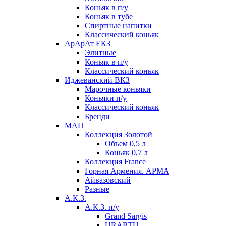
Коньяк в п/у
Коньяк в тубе
Спиртные напитки
Классический коньяк
АрАрАт ЕКЗ
Элитные
Коньяк в п/у
Классический коньяк
Иджеванский ВКЗ
Марочные коньяки
Коньяки п/у
Классический коньяк
Бренди
МАП
Коллекция Золотой
Объем 0,5 л
Коньяк 0,7 л
Коллекция France
Горная Армения. АРМА
Айвазовский
Разные
А.К.З.
А.К.З. п/у
Grand Sargis
URARTU