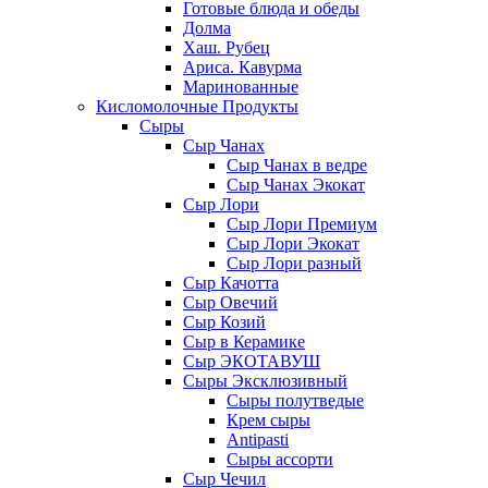
Готовые блюда и обеды
Долма
Хаш. Рубец
Ариса. Кавурма
Маринованные
Кисломолочные Продукты
Сыры
Сыр Чанах
Сыр Чанах в ведре
Сыр Чанах Экокат
Сыр Лори
Сыр Лори Премиум
Сыр Лори Экокат
Сыр Лори разный
Сыр Качотта
Сыр Овечий
Сыр Козий
Сыр в Керамике
Сыр ЭКОТАВУШ
Сыры Эксклюзивный
Сыры полутведые
Крем сыры
Antipasti
Сыры ассорти
Сыр Чечил