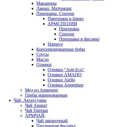
Макароны
Лаваш. Матнакаш
Приправы. Специи
Приправы в банке
АРМСПЕЦИИ
Приправы
Специи
Приправы в фасовке
Hamove
Консервированные бобы
Соусы
Масло
Оливки
Оливки "Arm Eco"
Оливки AMADO
Оливки Aiello
Оливки Armenium
Мед из Армении
Грибы маринованные
Чай. Аксессуары
Чай Арарат
Чай Darman
АРМЧАЙ
Чай заварочный
Прозрачная фасовка