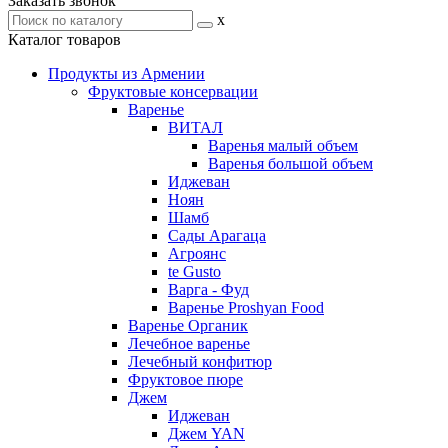
Заказать звонок
x
Каталог товаров
Продукты из Армении
Фруктовые консервации
Варенье
ВИТАЛ
Варенья малый объем
Варенья большой объем
Иджеван
Ноян
Шамб
Сады Арагаца
Агроянс
te Gusto
Варга - Фуд
Варенье Proshyan Food
Варенье Органик
Лечебное варенье
Лечебный конфитюр
Фруктовое пюре
Джем
Иджеван
Джем YAN