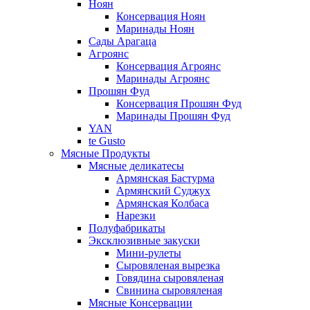
Ноян
Консервация Ноян
Маринады Ноян
Сады Арагаца
Агроянс
Консервация Агроянс
Маринады Агроянс
Прошян Фуд
Консервация Прошян Фуд
Маринады Прошян Фуд
YAN
te Gusto
Мясные Продукты
Мясные деликатесы
Армянская Бастурма
Армянский Суджух
Армянская Колбаса
Нарезки
Полуфабрикаты
Эксклюзивные закуски
Мини-рулеты
Сыровяленая вырезка
Говядина сыровяленая
Свинина сыровяленая
Мясные Консервации