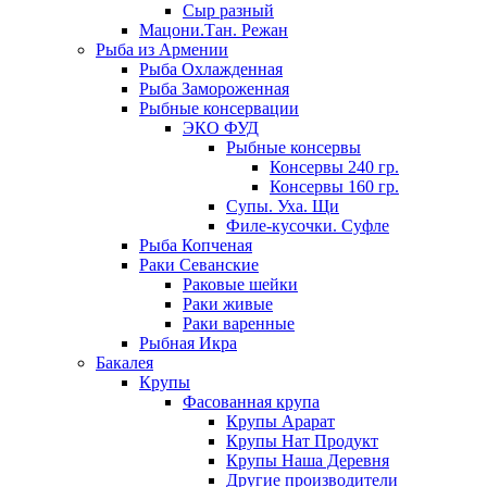
Сыр разный
Мацони.Тан. Режан
Рыба из Армении
Рыба Охлажденная
Рыба Замороженная
Рыбные консервации
ЭКО ФУД
Рыбные консервы
Консервы 240 гр.
Консервы 160 гр.
Супы. Уха. Щи
Филе-кусочки. Суфле
Рыба Копченая
Раки Севанские
Раковые шейки
Раки живые
Раки варенные
Рыбная Икра
Бакалея
Крупы
Фасованная крупа
Крупы Арарат
Крупы Нат Продукт
Крупы Наша Деревня
Другие производители