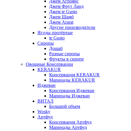
Джем Агроянс
Джем Фрут Ланд
Джем te Gusto
Джем Шамб
Джем Ararat
Другие производители
Ягоды протёртые
te Gusto
Сиропы
Дошаб
Разные сиропы
Фрукты в сиропе
Овощные Консервации
KERAKUR
Консервация KERAKUR
Маринады KERAKUR
Иджеван
Консервация Иджеван
Маринады Иджеван
ВИТАЛ
Большой объем
Wosky
Артфуд
Консервация Артфуд
Маринады Артфуд