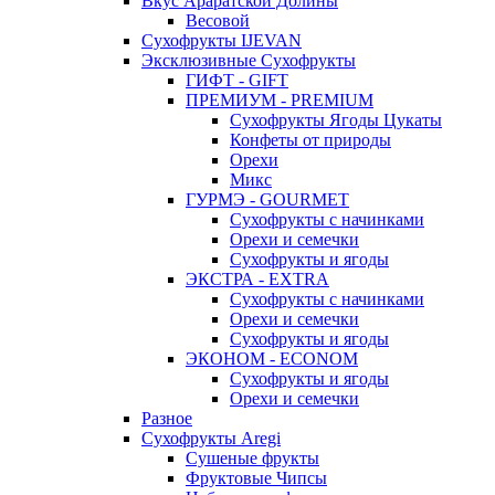
Вкус Араратской Долины
Весовой
Сухофрукты IJEVAN
Эксклюзивные Сухофрукты
ГИФТ - GIFT
ПРЕМИУМ - PREMIUM
Сухофрукты Ягоды Цукаты
Конфеты от природы
Орехи
Микс
ГУРМЭ - GOURMET
Сухофрукты с начинками
Орехи и семечки
Сухофрукты и ягоды
ЭКСТРА - EXTRA
Сухофрукты с начинками
Орехи и семечки
Сухофрукты и ягоды
ЭКОНОМ - ECONOM
Сухофрукты и ягоды
Орехи и семечки
Разное
Сухофрукты Aregi
Сушеные фрукты
Фруктовые Чипсы