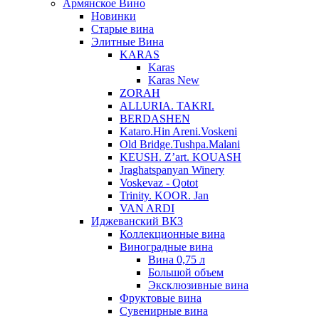
Армянское Вино
Новинки
Старые вина
Элитные Вина
KARAS
Karas
Karas New
ZORAH
ALLURIA. TAKRI.
BERDASHEN
Kataro.Hin Areni.Voskeni
Old Bridge.Tushpa.Malani
KEUSH. Z’art. KOUASH
Jraghatspanyan Winery
Voskevaz - Qotot
Trinity. KOOR. Jan
VAN ARDI
Иджеванский ВКЗ
Коллекционные вина
Виноградные вина
Вина 0,75 л
Большой объем
Эксклюзивные вина
Фруктовые вина
Cувенирные вина