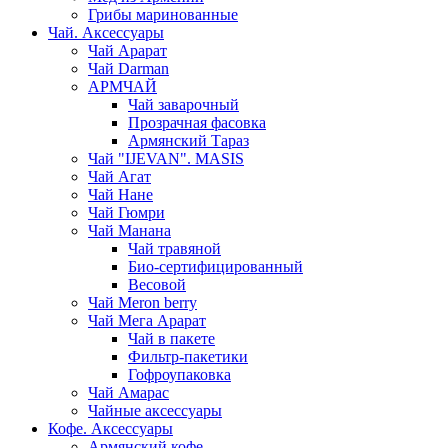
Грибы маринованные
Чай. Аксессуары
Чай Арарат
Чай Darman
АРМЧАЙ
Чай заварочный
Прозрачная фасовка
Армянский Тараз
Чай "IJEVAN". MASIS
Чай Агат
Чай Нане
Чай Гюмри
Чай Манана
Чай травяной
Био-сертифицированный
Весовой
Чай Meron berry
Чай Мега Арарат
Чай в пакете
Фильтр-пакетики
Гофроупаковка
Чай Амарас
Чайные аксессуары
Кофе. Аксессуары
Армянский кофе