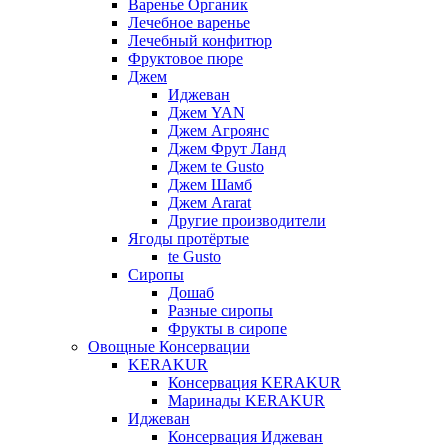
Варенье Органик
Лечебное варенье
Лечебный конфитюр
Фруктовое пюре
Джем
Иджеван
Джем YAN
Джем Агроянс
Джем Фрут Ланд
Джем te Gusto
Джем Шамб
Джем Ararat
Другие производители
Ягоды протёртые
te Gusto
Сиропы
Дошаб
Разные сиропы
Фрукты в сиропе
Овощные Консервации
KERAKUR
Консервация KERAKUR
Маринады KERAKUR
Иджеван
Консервация Иджеван