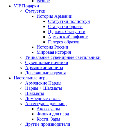
Разное
VIP Подарки
Статуэтки
История Армении
Статуэтки полистоун
Статуэтки бронза
Церкви. Статуэтки
Армянский алфавит
Галерея образов
История России
Мировая история
Уникальные сувенирные светильники
Сувенирные ночники
Армянские монеты
Деревянные изделия
Настольные игры
Армянские Нарды
Нарды + Шахматы
Шахматы
Ломберные столы
Аксессуары для нард
Аксессуары
Фишки для нард
Кости. Зары
Другие производители