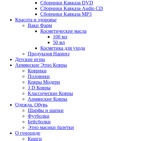
Сборники Кавказа DVD
Сборники Кавказа Audio CD
Сборники Кавказа MP3
Красота и здоровье
Ваки Фарм
Косметические масла
100 мл
50 мл
Косметика для ухода
Продукция Наринэ
Детские игры
Армянские Этно Ковры
Коврики
Половики
Ковры Модерн
3 D Ковры
Классические Ковры
Армянские Ковры
Одежда. Обувь
Шарфы и шапки
Футболки
Бейсболки
Этно масики балетки
О геноциде
Книги