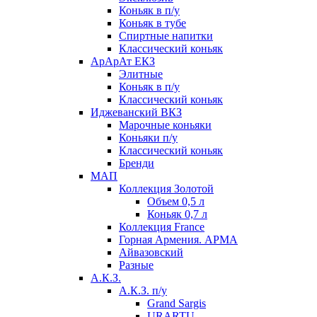
Коньяк в п/у
Коньяк в тубе
Спиртные напитки
Классический коньяк
АрАрАт ЕКЗ
Элитные
Коньяк в п/у
Классический коньяк
Иджеванский ВКЗ
Марочные коньяки
Коньяки п/у
Классический коньяк
Бренди
МАП
Коллекция Золотой
Объем 0,5 л
Коньяк 0,7 л
Коллекция France
Горная Армения. АРМА
Айвазовский
Разные
А.К.З.
А.К.З. п/у
Grand Sargis
URARTU