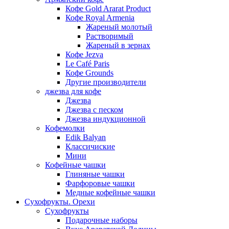
Кофе Gold Ararat Product
Кофе Royal Armenia
Жареный молотый
Растворимый
Жареный в зернах
Кофе Jezva
Le Café Paris
Кофе Grounds
Другие производители
джезва для кофе
Джезва
Джезва с песком
Джезва индукционной
Кофемолки
Edik Balyan
Классичиские
Мини
Кофейные чашки
Глиняные чашки
Фарфоровые чашки
Медные кофейные чашки
Сухофрукты. Орехи
Сухофрукты
Подарочные наборы