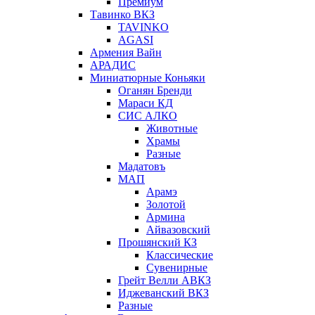
Премиум
Тавинко ВКЗ
TAVINKO
AGASI
Армения Вайн
АРАДИС
Миниатюрные Коньяки
Оганян Бренди
Мараси КД
СИС АЛКО
Животные
Храмы
Разные
Мадатовъ
МАП
Арамэ
Золотой
Армина
Айвазовский
Прошянский КЗ
Классические
Сувенирные
Грейт Велли АВКЗ
Иджеванский ВКЗ
Разные