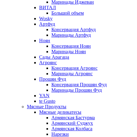
Маринады Иджеван
ВИТАЛ
Большой объем
Wosky
Артфуд
Консервация Артфуд
Маринады Артфуд
Ноян
Консервация Ноян
Маринады Ноян
Сады Арагаца
Агроянс
Консервация Агроянс
Маринады Агроянс
Прошян Фуд
Консервация Прошян Фуд
Маринады Прошян Фуд
YAN
te Gusto
Мясные Продукты
Мясные деликатесы
Армянская Бастурма
Армянский Суджух
Армянская Колбаса
Нарезки