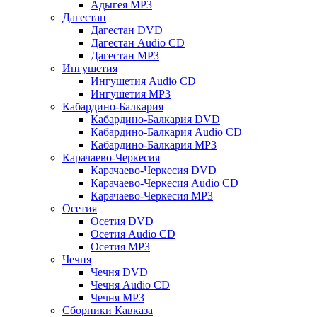
Адыгея MP3
Дагестан
Дагестан DVD
Дагестан Audio CD
Дагестан MP3
Ингушетия
Ингушетия Audio CD
Ингушетия MP3
Кабардино-Балкария
Кабардино-Балкария DVD
Кабардино-Балкария Audio CD
Кабардино-Балкария MP3
Карачаево-Черкесия
Карачаево-Черкесия DVD
Карачаево-Черкесия Audio CD
Карачаево-Черкесия MP3
Осетия
Осетия DVD
Осетия Audio CD
Осетия MP3
Чечня
Чечня DVD
Чечня Audio CD
Чечня MP3
Сборники Кавказа