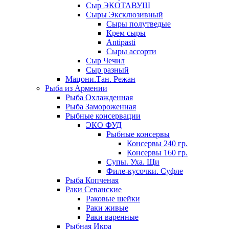
Сыр ЭКОТАВУШ
Сыры Эксклюзивный
Сыры полутведые
Крем сыры
Antipasti
Сыры ассорти
Сыр Чечил
Сыр разный
Мацони.Тан. Режан
Рыба из Армении
Рыба Охлажденная
Рыба Замороженная
Рыбные консервации
ЭКО ФУД
Рыбные консервы
Консервы 240 гр.
Консервы 160 гр.
Супы. Уха. Щи
Филе-кусочки. Суфле
Рыба Копченая
Раки Севанские
Раковые шейки
Раки живые
Раки варенные
Рыбная Икра