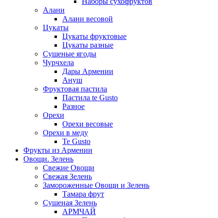
Наборы сухофруктов
Алани
Алани весовой
Цукаты
Цукаты фруктовые
Цукаты разные
Сушеные ягоды
Чурчхела
Дары Армении
Ануш
Фруктовая пастила
Пастила te Gusto
Разное
Орехи
Орехи весовые
Орехи в меду
Te Gusto
Фрукты из Армении
Овощи. Зелень
Свежие Овощи
Свежая Зелень
Замороженные Овощи и Зелень
Тамара фрут
Сушеная Зелень
АРМЧАЙ