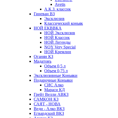
Avetis
А.К.З. классик
Гиневан ВЗ
Эксклюзив
Классический коньяк
НОЙ ЕКВВКА
НОЙ Эксклюзив
НОЙ Классик
НОЙ Легенды
NOY Very Speсial
НОЙ Кремлин
Оганян КЗ
Мадатовъ
Объем 0,5 л
Объем 0,75 л
Эксклюзивные Коньяки
Подарочные Коньяки
СИС Алко
Мараси КД
Грейт Велли АВКЗ
САМКОН КЗ
САЯТ - НОВА
Веди - Алко ВКЗ
Егвардский ВКЗ