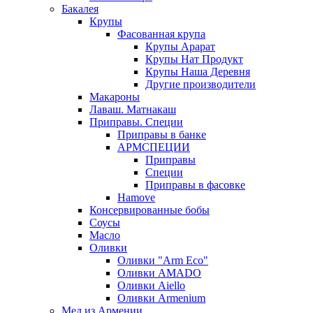
Бакалея
Крупы
Фасованная крупа
Крупы Арарат
Крупы Нат Продукт
Крупы Наша Деревня
Другие производители
Макароны
Лаваш. Матнакаш
Приправы. Специи
Приправы в банке
АРМСПЕЦИИ
Приправы
Специи
Приправы в фасовке
Hamove
Консервированные бобы
Соусы
Масло
Оливки
Оливки "Arm Eco"
Оливки AMADO
Оливки Aiello
Оливки Armenium
Мед из Армении