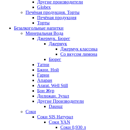
Другие производители
Globex
Печёная продукция. Торты
Печёная продукция
Торты
Безалкогольные напитки
Минеральная Вода
Джермук. Бюрег
Джермук
Джермук классика
Со вкусом лимона
Бюрег
Татни
Бжни. Ной
Гарни
Апаран
Ararat. Well Still
Бон Жур
Дилижан. Зулал
Другие Производители
Dausuz
Соки
Соки SIS Натурал
Соки YAN
Соки 0,930 л