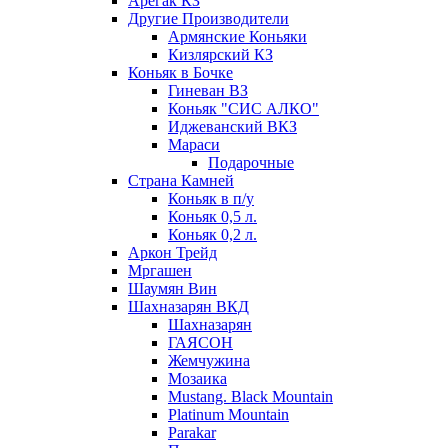
Арегак КЗ
Другие Производители
Армянские Коньяки
Кизлярский КЗ
Коньяк в Бочке
Гиневан ВЗ
Коньяк "СИС АЛКО"
Иджеванский ВКЗ
Мараси
Подарочные
Страна Камней
Коньяк в п/у
Коньяк 0,5 л.
Коньяк 0,2 л.
Аркон Трейд
Мргашен
Шаумян Вин
Шахназарян ВКД
Шахназарян
ГАЯСОН
Жемчужина
Мозаика
Mustang. Black Mountain
Platinum Mountain
Parakar