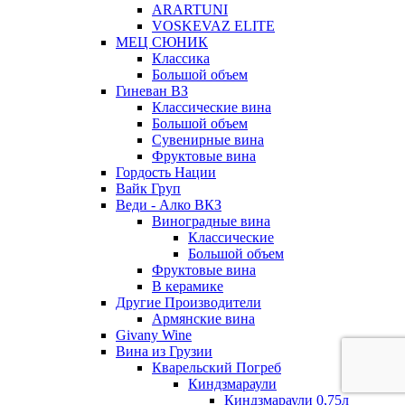
ARARTUNI
VOSKEVAZ ELITE
МЕЦ СЮНИК
Классика
Большой объем
Гиневан ВЗ
Классические вина
Большой объем
Сувенирные вина
Фруктовые вина
Гордость Нации
Вайк Груп
Веди - Алко ВКЗ
Виноградные вина
Классические
Большой объем
Фруктовые вина
В керамике
Другие Производители
Армянские вина
Givany Wine
Вина из Грузии
Кварельский Погреб
Киндзмараули
Киндзмараули 0,75л