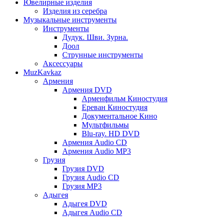
Ювелирные изделия
Изделия из серебра
Музыкальные инструменты
Инструменты
Дудук. Шви. Зурна.
Доол
Струнные инструменты
Аксессуары
MuzKavkaz
Армения
Армения DVD
Арменфильм Киностудия
Ереван Киностудия
Документальное Кино
Мультфильмы
Blu-ray. HD DVD
Армения Audio CD
Армения Audio MP3
Грузия
Грузия DVD
Грузия Audio CD
Грузия MP3
Адыгея
Адыгея DVD
Адыгея Audio CD