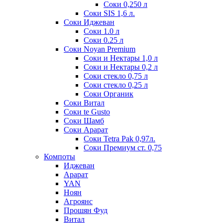
Соки 0,250 л
Соки SIS 1,6 л.
Соки Иджеван
Соки 1.0 л
Соки 0.25 л
Соки Noyan Premium
Соки и Нектары 1,0 л
Соки и Нектары 0,2 л
Соки стекло 0,75 л
Соки стекло 0,25 л
Соки Органик
Соки Витал
Соки te Gusto
Соки Шамб
Соки Арарат
Соки Tetra Pak 0,97л.
Соки Премиум ст. 0,75
Компоты
Иджеван
Арарат
YAN
Ноян
Агроянс
Прошян Фуд
Витал