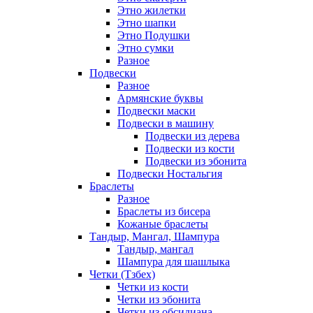
Этно жилетки
Этно шапки
Этно Подушки
Этно сумки
Разное
Подвески
Разное
Армянские буквы
Подвески маски
Подвески в машину
Подвески из дерева
Подвески из кости
Подвески из эбонита
Подвески Ностальгия
Браслеты
Разное
Браслеты из бисера
Кожаные браслеты
Тандыр, Мангал, Шампура
Тандыр, мангал
Шампура для шашлыка
Четки (Тзбех)
Четки из кости
Четки из эбонита
Четки из обсидиана