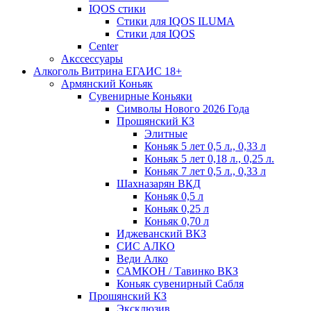
IQOS стики
Стики для IQOS ILUMA
Стики для IQOS
Сenter
Акссессуары
Алкоголь Витрина ЕГАИС 18+
Армянский Коньяк
Сувенирные Коньяки
Символы Нового 2026 Года
Прошянский КЗ
Элитные
Коньяк 5 лет 0,5 л., 0,33 л
Коньяк 5 лет 0,18 л., 0,25 л.
Коньяк 7 лет 0,5 л., 0,33 л
Шахназарян ВКД
Коньяк 0,5 л
Коньяк 0,25 л
Коньяк 0,70 л
Иджеванский ВКЗ
СИС АЛКО
Веди Алко
САМКОН / Тавинко ВКЗ
Коньяк сувенирный Сабля
Прошянский КЗ
Эксклюзив