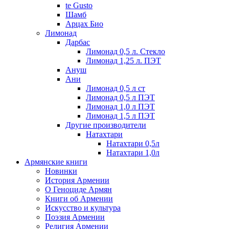
te Gusto
Шамб
Арцах Био
Лимонад
Дарбас
Лимонад 0,5 л. Стекло
Лимонад 1,25 л. ПЭТ
Ануш
Ани
Лимонад 0,5 л ст
Лимонад 0,5 л ПЭТ
Лимонад 1,0 л ПЭТ
Лимонад 1,5 л ПЭТ
Другие производители
Натахтари
Натахтари 0,5л
Натахтари 1,0л
Армянские книги
Новинки
История Армении
О Геноциде Армян
Книги об Армении
Иcкусство и культура
Поэзия Армении
Религия Армении