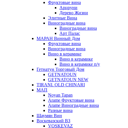
Фруктовые вина
Арцруни
Дерево Жизни
Элитные Вина
Виноградные вина
Виноградные вина
Арт Палас
МАРАН Винный Дом
Фруктовые вина
Виноградные вина
Вино в керамике
Вино в керамике
Вино в керамике п/у
Гетнатун Торговый Дом
GETNATOUN
GETNATOUN NEW
TIRANI. OLD CHINARI
МАП
Noyan Tapan
Arame Фруктовые вина
Arame Виноградные вина
Разные вина
Шаумян Вин
Воскевазский ВЗ
VOSKEVAZ