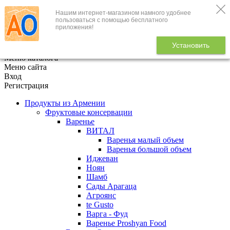
Нашим интернет-магазином намного удобнее
+7 (495) 646-888-1
пользоваться с помощью бесплатного
приложения!
В корзине
0
товаров
Установить
x
Меню каталога
Меню сайта
Вход
Регистрация
Продукты из Армении
Фруктовые консервации
Варенье
ВИТАЛ
Варенья малый объем
Варенья большой объем
Иджеван
Ноян
Шамб
Сады Арагаца
Агроянс
te Gusto
Варга - Фуд
Варенье Proshyan Food