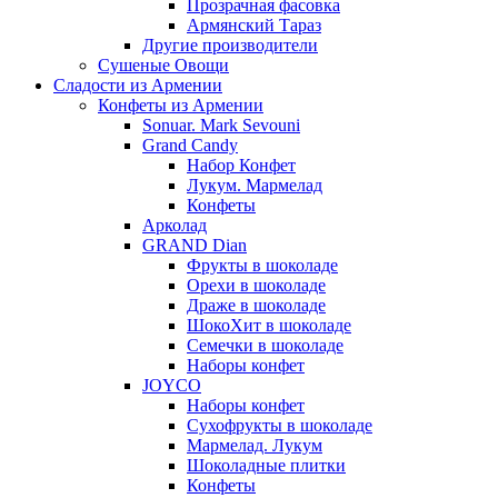
Прозрачная фасовка
Армянский Тараз
Другие производители
Сушеные Овощи
Сладости из Армении
Конфеты из Армении
Sonuar. Mark Sevouni
Grand Candy
Набор Конфет
Лукум. Мармелад
Конфеты
Арколад
GRAND Dian
Фрукты в шоколаде
Орехи в шоколаде
Драже в шоколаде
ШокоХит в шоколаде
Семечки в шоколаде
Наборы конфет
JOYCO
Наборы конфет
Сухофрукты в шоколаде
Мармелад. Лукум
Шоколадные плитки
Конфеты