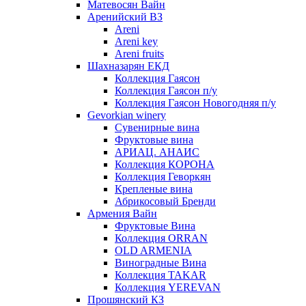
Матевосян Вайн
Аренийский ВЗ
Areni
Areni key
Areni fruits
Шахназарян ЕКД
Коллекция Гаясон
Коллекция Гаясон п/у
Коллекция Гаясон Новогодняя п/у
Gevorkian winery
Сувенирные вина
Фруктовые вина
АРИАЦ. АНАИС
Коллекция КОРОНА
Коллекция Геворкян
Крепленые вина
Абрикосовый Бренди
Армения Вайн
Фруктовые Вина
Коллекция ORRAN
OLD ARMENIA
Виноградные Вина
Коллекция TAKAR
Коллекция YEREVAN
Прошянский КЗ