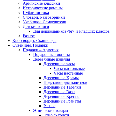
Армянские классики
Исторические романы
Публицистика
Словари. Разговорники
Учебники. Самоучители
Детские книги
Для дошкольников<br> и младших классов
Разное
Кроссворды. Сканворды
Сувениры. Подарки
Подарки – Армения
Подарочные монеты
Деревянные изделия
Деревянные часы
Часы настольные
Часы настенные
Деревянные Храмы
Подставки для напитков
Деревянные Тарелки
Деревянные Вазы
Деревянные Кресты
Деревянные Гранаты
Разное
Этнические товары
Этно скатерти