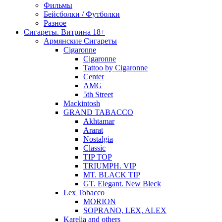
Фильмы
Бейсболки / Футболки
Разное
Сигареты. Витрина 18+
Армянские Сигареты
Cigaronne
Cigaronne
Tattoo by Cigaronne
Center
AMG
5th Street
Mackintosh
GRAND TABACCO
Akhtamar
Ararat
Nostalgia
Classic
TIP TOP
TRIUMPH. VIP
MT. BLACK TIP
GT. Elegant. New Bleck
Lex Tobacco
MORION
SOPRANO, LEX, ALEX
Karelia and others