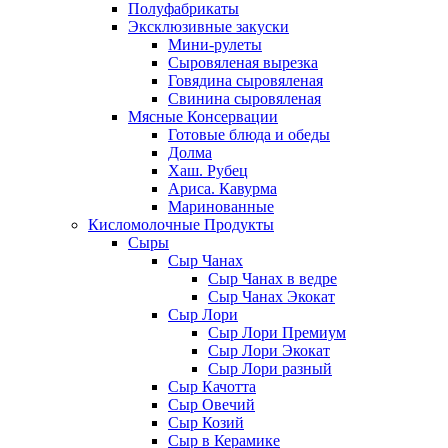
Полуфабрикаты
Эксклюзивные закуски
Мини-рулеты
Сыровяленая вырезка
Говядина сыровяленая
Свинина сыровяленая
Мясные Консервации
Готовые блюда и обеды
Долма
Хаш. Рубец
Ариса. Кавурма
Маринованные
Кисломолочные Продукты
Сыры
Сыр Чанах
Сыр Чанах в ведре
Сыр Чанах Экокат
Сыр Лори
Сыр Лори Премиум
Сыр Лори Экокат
Сыр Лори разный
Сыр Качотта
Сыр Овечий
Сыр Козий
Сыр в Керамике