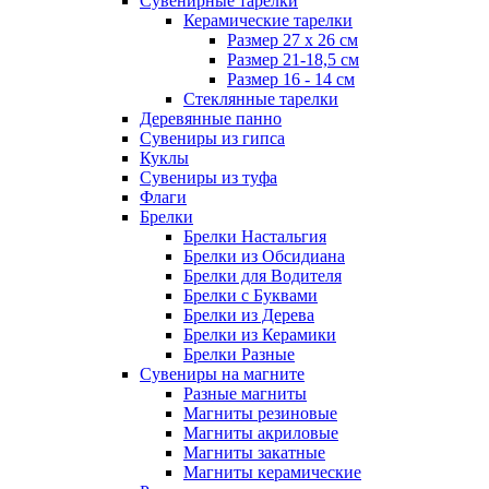
Сувенирные тарелки
Керамические тарелки
Размер 27 х 26 см
Размер 21-18,5 см
Размер 16 - 14 см
Стеклянные тарелки
Деревянные панно
Сувениры из гипса
Куклы
Сувениры из туфа
Флаги
Брелки
Брелки Настальгия
Брелки из Обсидиана
Брелки для Водителя
Брелки с Буквами
Брелки из Дерева
Брелки из Керамики
Брелки Разные
Сувениры на магните
Разные магниты
Магниты резиновые
Магниты акриловые
Магниты закатные
Магниты керамические