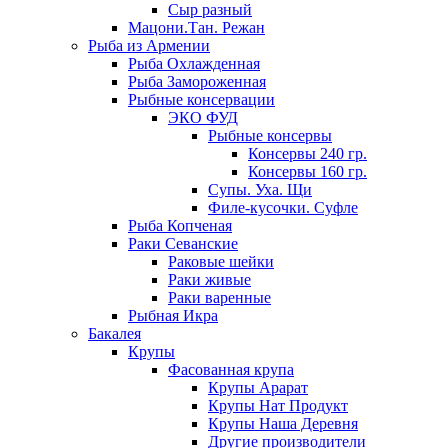
Сыр разный
Мацони.Тан. Режан
Рыба из Армении
Рыба Охлажденная
Рыба Замороженная
Рыбные консервации
ЭКО ФУД
Рыбные консервы
Консервы 240 гр.
Консервы 160 гр.
Супы. Уха. Щи
Филе-кусочки. Суфле
Рыба Копченая
Раки Севанские
Раковые шейки
Раки живые
Раки варенные
Рыбная Икра
Бакалея
Крупы
Фасованная крупа
Крупы Арарат
Крупы Нат Продукт
Крупы Наша Деревня
Другие производители