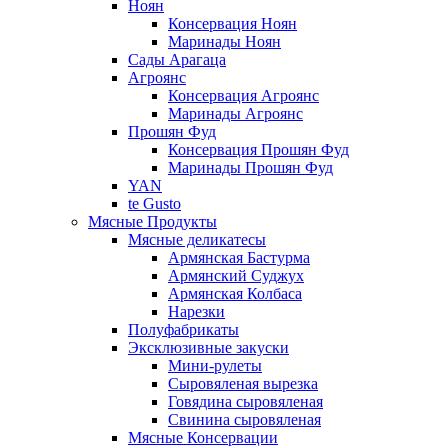
Ноян
Консервация Ноян
Маринады Ноян
Сады Арагаца
Агроянс
Консервация Агроянс
Маринады Агроянс
Прошян Фуд
Консервация Прошян Фуд
Маринады Прошян Фуд
YAN
te Gusto
Мясные Продукты
Мясные деликатесы
Армянская Бастурма
Армянский Суджух
Армянская Колбаса
Нарезки
Полуфабрикаты
Эксклюзивные закуски
Мини-рулеты
Сыровяленая вырезка
Говядина сыровяленая
Свинина сыровяленая
Мясные Консервации