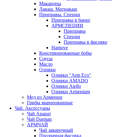
Макароны
Лаваш. Матнакаш
Приправы. Специи
Приправы в банке
АРМСПЕЦИИ
Приправы
Специи
Приправы в фасовке
Hamove
Консервированные бобы
Соусы
Масло
Оливки
Оливки "Arm Eco"
Оливки AMADO
Оливки Aiello
Оливки Armenium
Мед из Армении
Грибы маринованные
Чай. Аксессуары
Чай Арарат
Чай Darman
АРМЧАЙ
Чай заварочный
Прозрачная фасовка