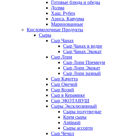
Готовые блюда и обеды
Долма
Хаш. Рубец
Ариса. Кавурма
Маринованные
Кисломолочные Продукты
Сыры
Сыр Чанах
Сыр Чанах в ведре
Сыр Чанах Экокат
Сыр Лори
Сыр Лори Премиум
Сыр Лори Экокат
Сыр Лори разный
Сыр Качотта
Сыр Овечий
Сыр Козий
Сыр в Керамике
Сыр ЭКОТАВУШ
Сыры Эксклюзивный
Сыры полутведые
Крем сыры
Antipasti
Сыры ассорти
Сыр Чечил