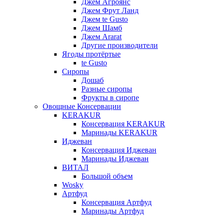
Джем Агроянс
Джем Фрут Ланд
Джем te Gusto
Джем Шамб
Джем Ararat
Другие производители
Ягоды протёртые
te Gusto
Сиропы
Дошаб
Разные сиропы
Фрукты в сиропе
Овощные Консервации
KERAKUR
Консервация KERAKUR
Маринады KERAKUR
Иджеван
Консервация Иджеван
Маринады Иджеван
ВИТАЛ
Большой объем
Wosky
Артфуд
Консервация Артфуд
Маринады Артфуд