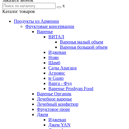
Заказать звонок
x
Каталог товаров
Продукты из Армении
Фруктовые консервации
Варенье
ВИТАЛ
Варенья малый объем
Варенья большой объем
Иджеван
Ноян
Шамб
Сады Арагаца
Агроянс
te Gusto
Варга - Фуд
Варенье Proshyan Food
Варенье Органик
Лечебное варенье
Лечебный конфитюр
Фруктовое пюре
Джем
Иджеван
Джем YAN