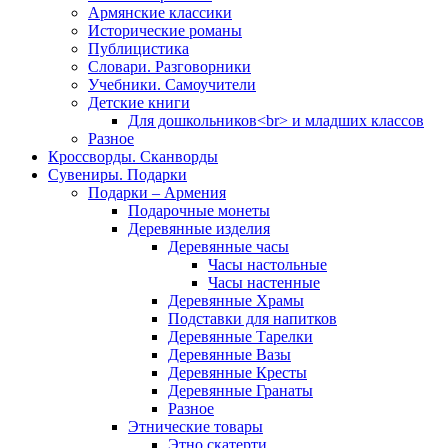
Армянские классики
Исторические романы
Публицистика
Словари. Разговорники
Учебники. Самоучители
Детские книги
Для дошкольников<br> и младших классов
Разное
Кроссворды. Сканворды
Сувениры. Подарки
Подарки – Армения
Подарочные монеты
Деревянные изделия
Деревянные часы
Часы настольные
Часы настенные
Деревянные Храмы
Подставки для напитков
Деревянные Тарелки
Деревянные Вазы
Деревянные Кресты
Деревянные Гранаты
Разное
Этнические товары
Этно скатерти