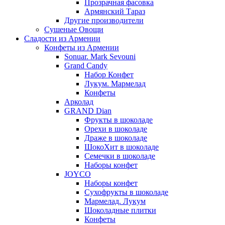
Прозрачная фасовка
Армянский Тараз
Другие производители
Сушеные Овощи
Сладости из Армении
Конфеты из Армении
Sonuar. Mark Sevouni
Grand Candy
Набор Конфет
Лукум. Мармелад
Конфеты
Арколад
GRAND Dian
Фрукты в шоколаде
Орехи в шоколаде
Драже в шоколаде
ШокоХит в шоколаде
Семечки в шоколаде
Наборы конфет
JOYCO
Наборы конфет
Сухофрукты в шоколаде
Мармелад. Лукум
Шоколадные плитки
Конфеты