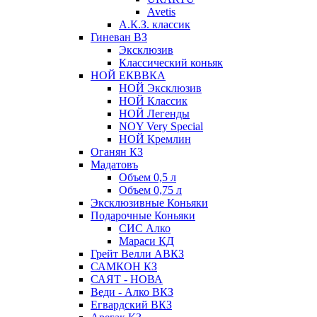
Avetis
А.К.З. классик
Гиневан ВЗ
Эксклюзив
Классический коньяк
НОЙ ЕКВВКА
НОЙ Эксклюзив
НОЙ Классик
НОЙ Легенды
NOY Very Speсial
НОЙ Кремлин
Оганян КЗ
Мадатовъ
Объем 0,5 л
Объем 0,75 л
Эксклюзивные Коньяки
Подарочные Коньяки
СИС Алко
Мараси КД
Грейт Велли АВКЗ
САМКОН КЗ
САЯТ - НОВА
Веди - Алко ВКЗ
Егвардский ВКЗ