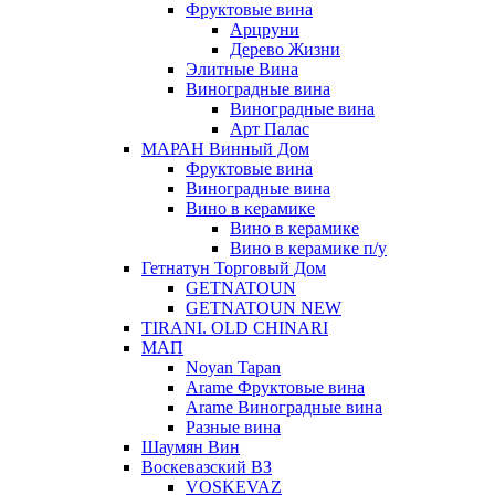
Фруктовые вина
Арцруни
Дерево Жизни
Элитные Вина
Виноградные вина
Виноградные вина
Арт Палас
МАРАН Винный Дом
Фруктовые вина
Виноградные вина
Вино в керамике
Вино в керамике
Вино в керамике п/у
Гетнатун Торговый Дом
GETNATOUN
GETNATOUN NEW
TIRANI. OLD CHINARI
МАП
Noyan Tapan
Arame Фруктовые вина
Arame Виноградные вина
Разные вина
Шаумян Вин
Воскевазский ВЗ
VOSKEVAZ