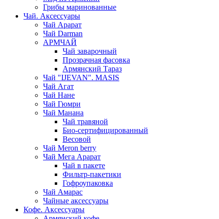
Грибы маринованные
Чай. Аксессуары
Чай Арарат
Чай Darman
АРМЧАЙ
Чай заварочный
Прозрачная фасовка
Армянский Тараз
Чай "IJEVAN". MASIS
Чай Агат
Чай Нане
Чай Гюмри
Чай Манана
Чай травяной
Био-сертифицированный
Весовой
Чай Meron berry
Чай Мега Арарат
Чай в пакете
Фильтр-пакетики
Гофроупаковка
Чай Амарас
Чайные аксессуары
Кофе. Аксессуары
Армянский кофе