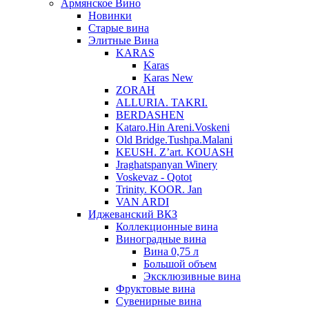
Армянское Вино
Новинки
Старые вина
Элитные Вина
KARAS
Karas
Karas New
ZORAH
ALLURIA. TAKRI.
BERDASHEN
Kataro.Hin Areni.Voskeni
Old Bridge.Tushpa.Malani
KEUSH. Z’art. KOUASH
Jraghatspanyan Winery
Voskevaz - Qotot
Trinity. KOOR. Jan
VAN ARDI
Иджеванский ВКЗ
Коллекционные вина
Виноградные вина
Вина 0,75 л
Большой объем
Эксклюзивные вина
Фруктовые вина
Cувенирные вина