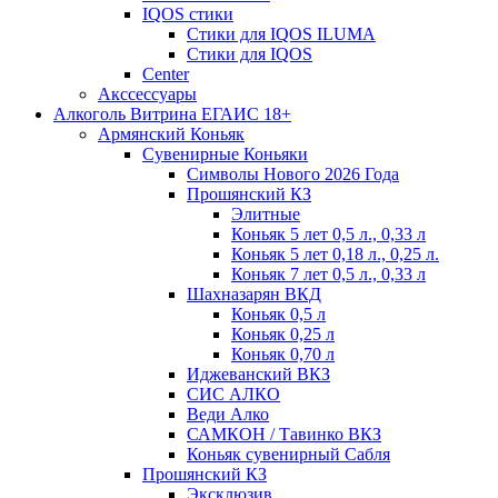
IQOS стики
Стики для IQOS ILUMA
Стики для IQOS
Сenter
Акссессуары
Алкоголь Витрина ЕГАИС 18+
Армянский Коньяк
Сувенирные Коньяки
Символы Нового 2026 Года
Прошянский КЗ
Элитные
Коньяк 5 лет 0,5 л., 0,33 л
Коньяк 5 лет 0,18 л., 0,25 л.
Коньяк 7 лет 0,5 л., 0,33 л
Шахназарян ВКД
Коньяк 0,5 л
Коньяк 0,25 л
Коньяк 0,70 л
Иджеванский ВКЗ
СИС АЛКО
Веди Алко
САМКОН / Тавинко ВКЗ
Коньяк сувенирный Сабля
Прошянский КЗ
Эксклюзив