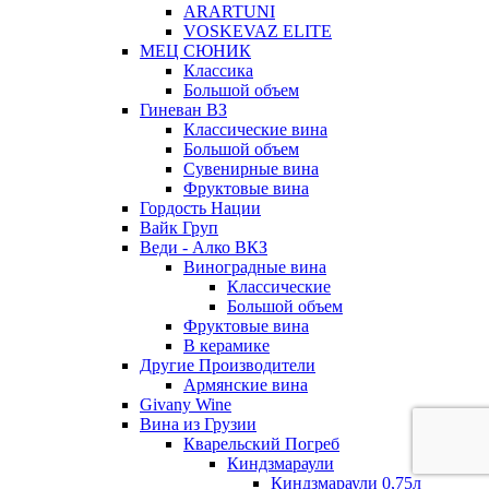
ARARTUNI
VOSKEVAZ ELITE
МЕЦ СЮНИК
Классика
Большой объем
Гиневан ВЗ
Классические вина
Большой объем
Сувенирные вина
Фруктовые вина
Гордость Нации
Вайк Груп
Веди - Алко ВКЗ
Виноградные вина
Классические
Большой объем
Фруктовые вина
В керамике
Другие Производители
Армянские вина
Givany Wine
Вина из Грузии
Кварельский Погреб
Киндзмараули
Киндзмараули 0,75л