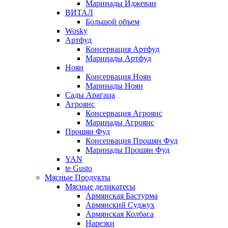
Маринады Иджеван
ВИТАЛ
Большой объем
Wosky
Артфуд
Консервация Артфуд
Маринады Артфуд
Ноян
Консервация Ноян
Маринады Ноян
Сады Арагаца
Агроянс
Консервация Агроянс
Маринады Агроянс
Прошян Фуд
Консервация Прошян Фуд
Маринады Прошян Фуд
YAN
te Gusto
Мясные Продукты
Мясные деликатесы
Армянская Бастурма
Армянский Суджух
Армянская Колбаса
Нарезки