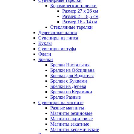
Сувенирные тарелки
Керамические тарелки
Размер 27 х 26 см
Размер 21-18,5 см
Размер 16 - 14 см
Стеклянные тарелки
Деревянные панно
Сувениры из гипса
Куклы
Сувениры из туфа
Флаги
Брелки
Брелки Настальгия
Брелки из Обсидиана
Брелки для Водителя
Брелки с Буквами
Брелки из Дерева
Брелки из Керамики
Брелки Разные
Сувениры на магните
Разные магниты
Магниты резиновые
Магниты акриловые
Магниты закатные
Магниты керамические