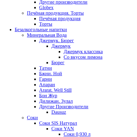
Другие производители
Globex
Печёная продукция. Торты
Печёная продукция
Торты
Безалкогольные напитки
Минеральная Вода
Джермук. Бюрег
Джермук
Джермук классика
Со вкусом лимона
Бюрег
Татни
Бжни. Ной
Гарни
Апаран
Ararat. Well Still
Бон Жур
Дилижан. Зулал
Другие Производители
Dausuz
Соки
Соки SIS Натурал
Соки YAN
Соки 0,930 л