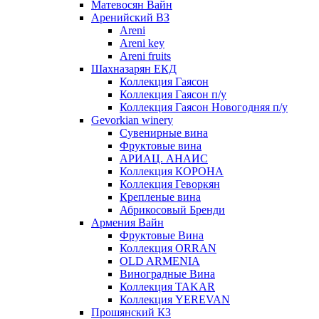
Матевосян Вайн
Аренийский ВЗ
Areni
Areni key
Areni fruits
Шахназарян ЕКД
Коллекция Гаясон
Коллекция Гаясон п/у
Коллекция Гаясон Новогодняя п/у
Gevorkian winery
Сувенирные вина
Фруктовые вина
АРИАЦ. АНАИС
Коллекция КОРОНА
Коллекция Геворкян
Крепленые вина
Абрикосовый Бренди
Армения Вайн
Фруктовые Вина
Коллекция ORRAN
OLD ARMENIA
Виноградные Вина
Коллекция TAKAR
Коллекция YEREVAN
Прошянский КЗ