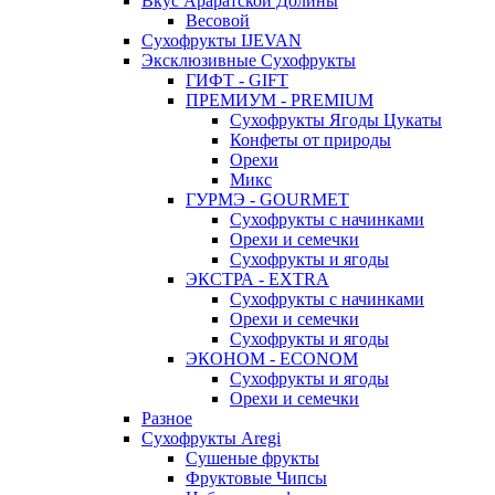
Вкус Араратской Долины
Весовой
Сухофрукты IJEVAN
Эксклюзивные Сухофрукты
ГИФТ - GIFT
ПРЕМИУМ - PREMIUM
Сухофрукты Ягоды Цукаты
Конфеты от природы
Орехи
Микс
ГУРМЭ - GOURMET
Сухофрукты с начинками
Орехи и семечки
Сухофрукты и ягоды
ЭКСТРА - EXTRA
Сухофрукты с начинками
Орехи и семечки
Сухофрукты и ягоды
ЭКОНОМ - ECONOM
Сухофрукты и ягоды
Орехи и семечки
Разное
Сухофрукты Aregi
Сушеные фрукты
Фруктовые Чипсы