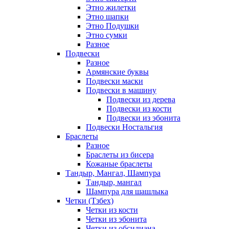
Этно жилетки
Этно шапки
Этно Подушки
Этно сумки
Разное
Подвески
Разное
Армянские буквы
Подвески маски
Подвески в машину
Подвески из дерева
Подвески из кости
Подвески из эбонита
Подвески Ностальгия
Браслеты
Разное
Браслеты из бисера
Кожаные браслеты
Тандыр, Мангал, Шампура
Тандыр, мангал
Шампура для шашлыка
Четки (Тзбех)
Четки из кости
Четки из эбонита
Четки из обсидиана