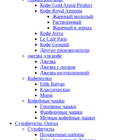
Кофе Gold Ararat Product
Кофе Royal Armenia
Жареный молотый
Растворимый
Жареный в зернах
Кофе Jezva
Le Café Paris
Кофе Grounds
Другие производители
джезва для кофе
Джезва
Джезва с песком
Джезва индукционной
Кофемолки
Edik Balyan
Классичиские
Мини
Кофейные чашки
Глиняные чашки
Фарфоровые чашки
Медные кофейные чашки
Сухофрукты. Орехи
Сухофрукты
Подарочные наборы