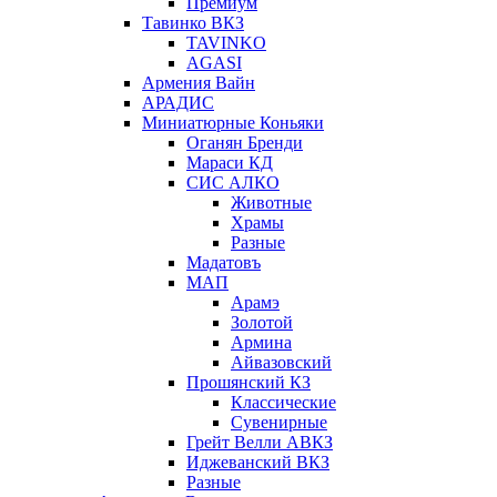
Премиум
Тавинко ВКЗ
TAVINKO
AGASI
Армения Вайн
АРАДИС
Миниатюрные Коньяки
Оганян Бренди
Мараси КД
СИС АЛКО
Животные
Храмы
Разные
Мадатовъ
МАП
Арамэ
Золотой
Армина
Айвазовский
Прошянский КЗ
Классические
Сувенирные
Грейт Велли АВКЗ
Иджеванский ВКЗ
Разные