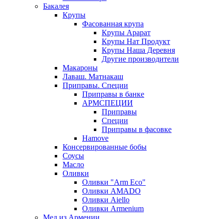
Бакалея
Крупы
Фасованная крупа
Крупы Арарат
Крупы Нат Продукт
Крупы Наша Деревня
Другие производители
Макароны
Лаваш. Матнакаш
Приправы. Специи
Приправы в банке
АРМСПЕЦИИ
Приправы
Специи
Приправы в фасовке
Hamove
Консервированные бобы
Соусы
Масло
Оливки
Оливки "Arm Eco"
Оливки AMADO
Оливки Aiello
Оливки Armenium
Мед из Армении