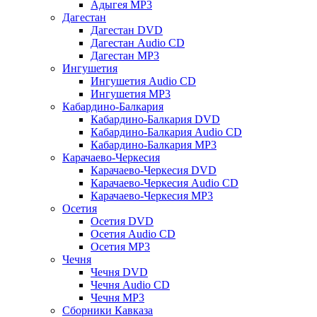
Адыгея MP3
Дагестан
Дагестан DVD
Дагестан Audio CD
Дагестан MP3
Ингушетия
Ингушетия Audio CD
Ингушетия MP3
Кабардино-Балкария
Кабардино-Балкария DVD
Кабардино-Балкария Audio CD
Кабардино-Балкария MP3
Карачаево-Черкесия
Карачаево-Черкесия DVD
Карачаево-Черкесия Audio CD
Карачаево-Черкесия MP3
Осетия
Осетия DVD
Осетия Audio CD
Осетия MP3
Чечня
Чечня DVD
Чечня Audio CD
Чечня MP3
Сборники Кавказа