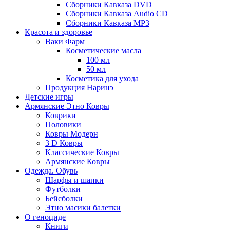
Сборники Кавказа DVD
Сборники Кавказа Audio CD
Сборники Кавказа MP3
Красота и здоровье
Ваки Фарм
Косметические масла
100 мл
50 мл
Косметика для ухода
Продукция Наринэ
Детские игры
Армянские Этно Ковры
Коврики
Половики
Ковры Модерн
3 D Ковры
Классические Ковры
Армянские Ковры
Одежда. Обувь
Шарфы и шапки
Футболки
Бейсболки
Этно масики балетки
О геноциде
Книги