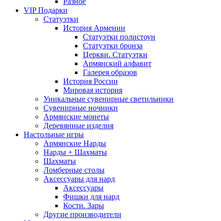
Разное
VIP Подарки
Статуэтки
История Армении
Статуэтки полистоун
Статуэтки бронза
Церкви. Статуэтки
Армянский алфавит
Галерея образов
История России
Мировая история
Уникальные сувенирные светильники
Сувенирные ночники
Армянские монеты
Деревянные изделия
Настольные игры
Армянские Нарды
Нарды + Шахматы
Шахматы
Ломберные столы
Аксессуары для нард
Аксессуары
Фишки для нард
Кости. Зары
Другие производители