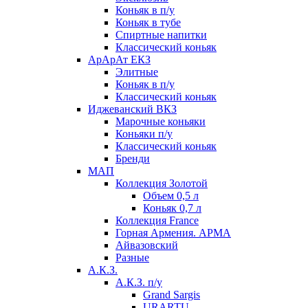
Коньяк в п/у
Коньяк в тубе
Спиртные напитки
Классический коньяк
АрАрАт ЕКЗ
Элитные
Коньяк в п/у
Классический коньяк
Иджеванский ВКЗ
Марочные коньяки
Коньяки п/у
Классический коньяк
Бренди
МАП
Коллекция Золотой
Объем 0,5 л
Коньяк 0,7 л
Коллекция France
Горная Армения. АРМА
Айвазовский
Разные
А.К.З.
А.К.З. п/у
Grand Sargis
URARTU