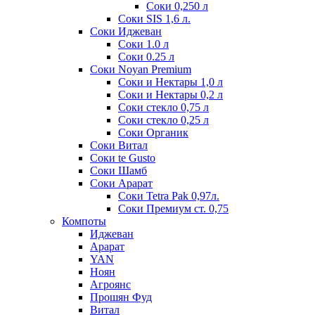
Соки 0,250 л
Соки SIS 1,6 л.
Соки Иджеван
Соки 1.0 л
Соки 0.25 л
Соки Noyan Premium
Соки и Нектары 1,0 л
Соки и Нектары 0,2 л
Соки стекло 0,75 л
Соки стекло 0,25 л
Соки Органик
Соки Витал
Соки te Gusto
Соки Шамб
Соки Арарат
Соки Tetra Pak 0,97л.
Соки Премиум ст. 0,75
Компоты
Иджеван
Арарат
YAN
Ноян
Агроянс
Прошян Фуд
Витал