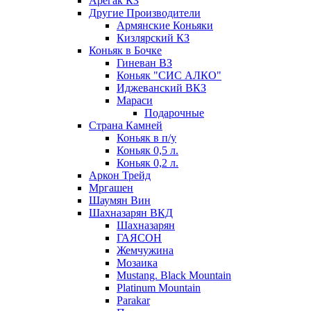
Арегак КЗ
Другие Производители
Армянские Коньяки
Кизлярский КЗ
Коньяк в Бочке
Гиневан ВЗ
Коньяк "СИС АЛКО"
Иджеванский ВКЗ
Мараси
Подарочные
Страна Камней
Коньяк в п/у
Коньяк 0,5 л.
Коньяк 0,2 л.
Аркон Трейд
Мргашен
Шаумян Вин
Шахназарян ВКД
Шахназарян
ГАЯСОН
Жемчужина
Мозаика
Mustang. Black Mountain
Platinum Mountain
Parakar