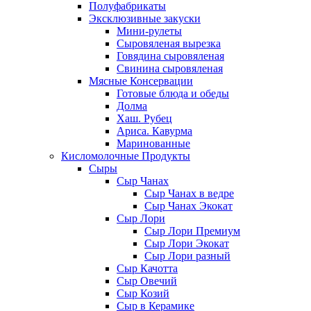
Полуфабрикаты
Эксклюзивные закуски
Мини-рулеты
Сыровяленая вырезка
Говядина сыровяленая
Свинина сыровяленая
Мясные Консервации
Готовые блюда и обеды
Долма
Хаш. Рубец
Ариса. Кавурма
Маринованные
Кисломолочные Продукты
Сыры
Сыр Чанах
Сыр Чанах в ведре
Сыр Чанах Экокат
Сыр Лори
Сыр Лори Премиум
Сыр Лори Экокат
Сыр Лори разный
Сыр Качотта
Сыр Овечий
Сыр Козий
Сыр в Керамике