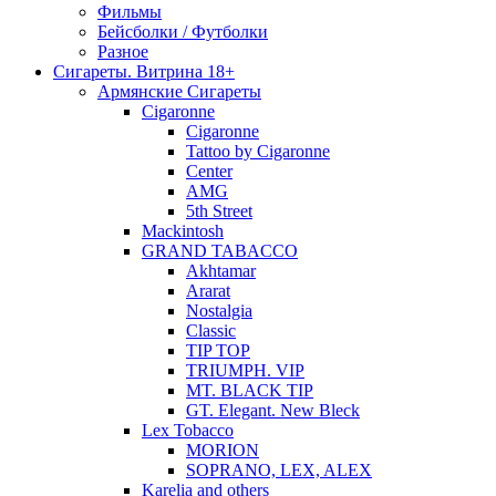
Фильмы
Бейсболки / Футболки
Разное
Сигареты. Витрина 18+
Армянские Сигареты
Cigaronne
Cigaronne
Tattoo by Cigaronne
Center
AMG
5th Street
Mackintosh
GRAND TABACCO
Akhtamar
Ararat
Nostalgia
Classic
TIP TOP
TRIUMPH. VIP
MT. BLACK TIP
GT. Elegant. New Bleck
Lex Tobacco
MORION
SOPRANO, LEX, ALEX
Karelia and others