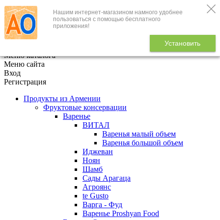
Нашим интернет-магазином намного удобнее
+7 (495) 646-888-1
пользоваться с помощью бесплатного
приложения!
В корзине
0
товаров
Установить
x
Меню каталога
Меню сайта
Вход
Регистрация
Продукты из Армении
Фруктовые консервации
Варенье
ВИТАЛ
Варенья малый объем
Варенья большой объем
Иджеван
Ноян
Шамб
Сады Арагаца
Агроянс
te Gusto
Варга - Фуд
Варенье Proshyan Food