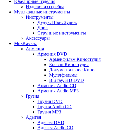
Ювелирные изделия
Изделия из серебра
Музыкальные инструменты
Инструменты
Дудук. Шви. Зурна.
Доол
Струнные инструменты
Аксессуары
MuzKavkaz
Армения
Армения DVD
Арменфильм Киностудия
Ереван Киностудия
Документальное Кино
Мультфильмы
Blu-ray. HD DVD
Армения Audio CD
Армения Audio MP3
Грузия
Грузия DVD
Грузия Audio CD
Грузия MP3
Адыгея
Адыгея DVD
Адыгея Audio CD