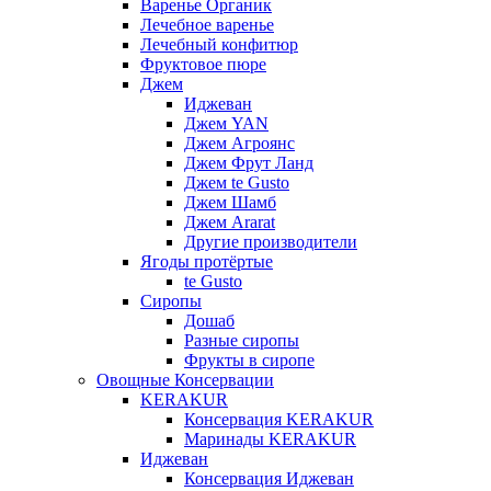
Варенье Органик
Лечебное варенье
Лечебный конфитюр
Фруктовое пюре
Джем
Иджеван
Джем YAN
Джем Агроянс
Джем Фрут Ланд
Джем te Gusto
Джем Шамб
Джем Ararat
Другие производители
Ягоды протёртые
te Gusto
Сиропы
Дошаб
Разные сиропы
Фрукты в сиропе
Овощные Консервации
KERAKUR
Консервация KERAKUR
Маринады KERAKUR
Иджеван
Консервация Иджеван