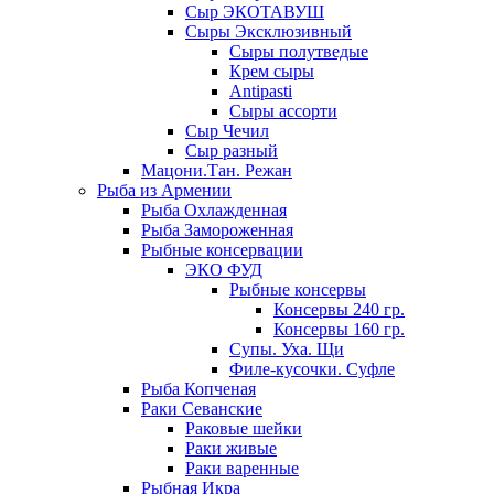
Сыр ЭКОТАВУШ
Сыры Эксклюзивный
Сыры полутведые
Крем сыры
Antipasti
Сыры ассорти
Сыр Чечил
Сыр разный
Мацони.Тан. Режан
Рыба из Армении
Рыба Охлажденная
Рыба Замороженная
Рыбные консервации
ЭКО ФУД
Рыбные консервы
Консервы 240 гр.
Консервы 160 гр.
Супы. Уха. Щи
Филе-кусочки. Суфле
Рыба Копченая
Раки Севанские
Раковые шейки
Раки живые
Раки варенные
Рыбная Икра