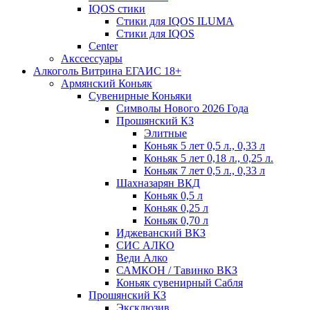
IQOS стики
Стики для IQOS ILUMA
Стики для IQOS
Сenter
Акссессуары
Алкоголь Витрина ЕГАИС 18+
Армянский Коньяк
Сувенирные Коньяки
Символы Нового 2026 Года
Прошянский КЗ
Элитные
Коньяк 5 лет 0,5 л., 0,33 л
Коньяк 5 лет 0,18 л., 0,25 л.
Коньяк 7 лет 0,5 л., 0,33 л
Шахназарян ВКД
Коньяк 0,5 л
Коньяк 0,25 л
Коньяк 0,70 л
Иджеванский ВКЗ
СИС АЛКО
Веди Алко
САМКОН / Тавинко ВКЗ
Коньяк сувенирный Сабля
Прошянский КЗ
Эксклюзив