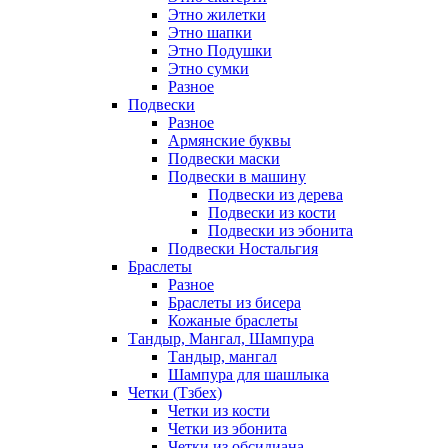
Этно жилетки
Этно шапки
Этно Подушки
Этно сумки
Разное
Подвески
Разное
Армянские буквы
Подвески маски
Подвески в машину
Подвески из дерева
Подвески из кости
Подвески из эбонита
Подвески Ностальгия
Браслеты
Разное
Браслеты из бисера
Кожаные браслеты
Тандыр, Мангал, Шампура
Тандыр, мангал
Шампура для шашлыка
Четки (Тзбех)
Четки из кости
Четки из эбонита
Четки из обсидиана