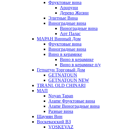
Фруктовые вина
Арцруни
Дерево Жизни
Элитные Вина
Виноградные вина
Виноградные вина
Арт Палас
МАРАН Винный Дом
Фруктовые вина
Виноградные вина
Вино в керамике
Вино в керамике
Вино в керамике п/у
Гетнатун Торговый Дом
GETNATOUN
GETNATOUN NEW
TIRANI. OLD CHINARI
МАП
Noyan Tapan
Arame Фруктовые вина
Arame Виноградные вина
Разные вина
Шаумян Вин
Воскевазский ВЗ
VOSKEVAZ