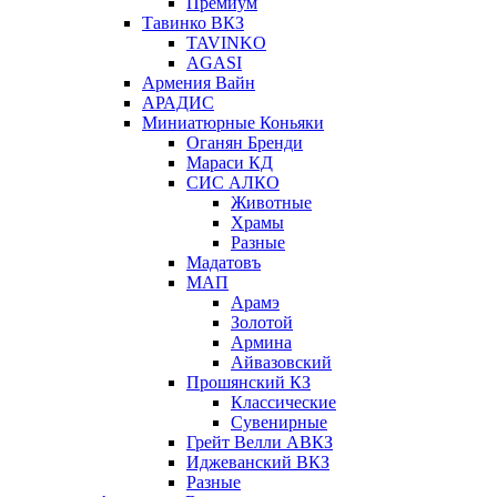
Премиум
Тавинко ВКЗ
TAVINKO
AGASI
Армения Вайн
АРАДИС
Миниатюрные Коньяки
Оганян Бренди
Мараси КД
СИС АЛКО
Животные
Храмы
Разные
Мадатовъ
МАП
Арамэ
Золотой
Армина
Айвазовский
Прошянский КЗ
Классические
Сувенирные
Грейт Велли АВКЗ
Иджеванский ВКЗ
Разные