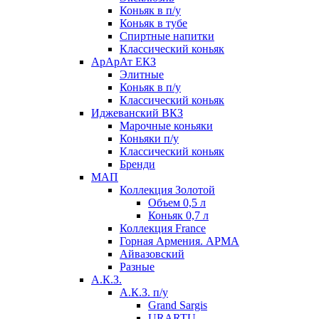
Коньяк в п/у
Коньяк в тубе
Спиртные напитки
Классический коньяк
АрАрАт ЕКЗ
Элитные
Коньяк в п/у
Классический коньяк
Иджеванский ВКЗ
Марочные коньяки
Коньяки п/у
Классический коньяк
Бренди
МАП
Коллекция Золотой
Объем 0,5 л
Коньяк 0,7 л
Коллекция France
Горная Армения. АРМА
Айвазовский
Разные
А.К.З.
А.К.З. п/у
Grand Sargis
URARTU