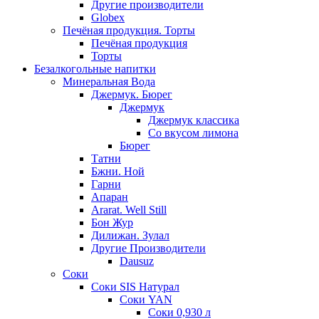
Другие производители
Globex
Печёная продукция. Торты
Печёная продукция
Торты
Безалкогольные напитки
Минеральная Вода
Джермук. Бюрег
Джермук
Джермук классика
Со вкусом лимона
Бюрег
Татни
Бжни. Ной
Гарни
Апаран
Ararat. Well Still
Бон Жур
Дилижан. Зулал
Другие Производители
Dausuz
Соки
Соки SIS Натурал
Соки YAN
Соки 0,930 л