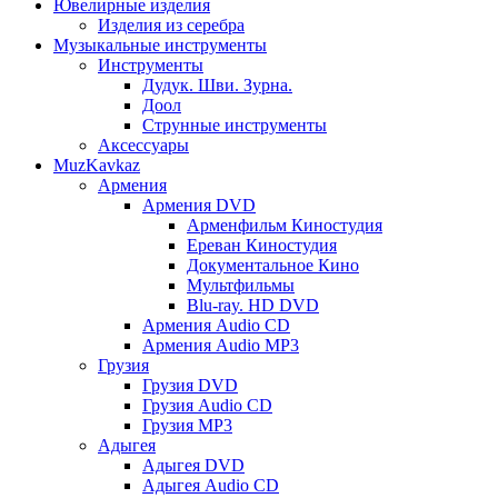
Ювелирные изделия
Изделия из серебра
Музыкальные инструменты
Инструменты
Дудук. Шви. Зурна.
Доол
Струнные инструменты
Аксессуары
MuzKavkaz
Армения
Армения DVD
Арменфильм Киностудия
Ереван Киностудия
Документальное Кино
Мультфильмы
Blu-ray. HD DVD
Армения Audio CD
Армения Audio MP3
Грузия
Грузия DVD
Грузия Audio CD
Грузия MP3
Адыгея
Адыгея DVD
Адыгея Audio CD