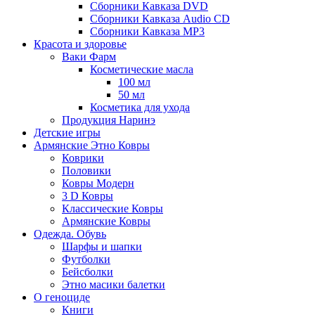
Сборники Кавказа DVD
Сборники Кавказа Audio CD
Сборники Кавказа MP3
Красота и здоровье
Ваки Фарм
Косметические масла
100 мл
50 мл
Косметика для ухода
Продукция Наринэ
Детские игры
Армянские Этно Ковры
Коврики
Половики
Ковры Модерн
3 D Ковры
Классические Ковры
Армянские Ковры
Одежда. Обувь
Шарфы и шапки
Футболки
Бейсболки
Этно масики балетки
О геноциде
Книги