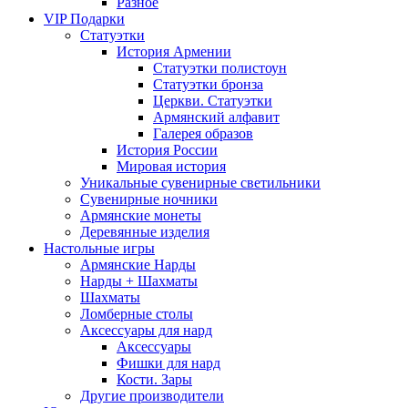
Разное
VIP Подарки
Статуэтки
История Армении
Статуэтки полистоун
Статуэтки бронза
Церкви. Статуэтки
Армянский алфавит
Галерея образов
История России
Мировая история
Уникальные сувенирные светильники
Сувенирные ночники
Армянские монеты
Деревянные изделия
Настольные игры
Армянские Нарды
Нарды + Шахматы
Шахматы
Ломберные столы
Аксессуары для нард
Аксессуары
Фишки для нард
Кости. Зары
Другие производители