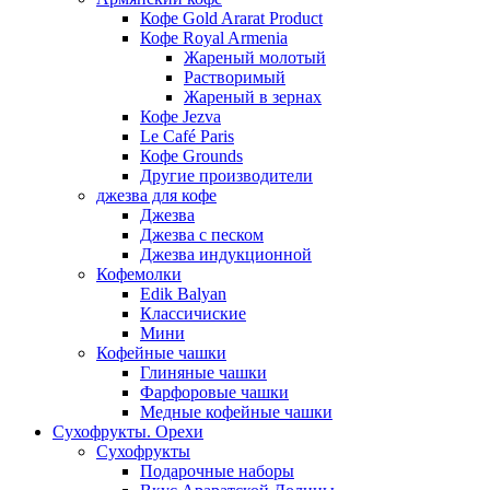
Кофе Gold Ararat Product
Кофе Royal Armenia
Жареный молотый
Растворимый
Жареный в зернах
Кофе Jezva
Le Café Paris
Кофе Grounds
Другие производители
джезва для кофе
Джезва
Джезва с песком
Джезва индукционной
Кофемолки
Edik Balyan
Классичиские
Мини
Кофейные чашки
Глиняные чашки
Фарфоровые чашки
Медные кофейные чашки
Сухофрукты. Орехи
Сухофрукты
Подарочные наборы