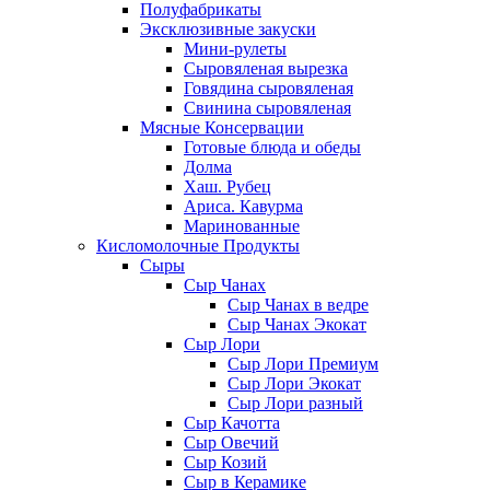
Полуфабрикаты
Эксклюзивные закуски
Мини-рулеты
Сыровяленая вырезка
Говядина сыровяленая
Свинина сыровяленая
Мясные Консервации
Готовые блюда и обеды
Долма
Хаш. Рубец
Ариса. Кавурма
Маринованные
Кисломолочные Продукты
Сыры
Сыр Чанах
Сыр Чанах в ведре
Сыр Чанах Экокат
Сыр Лори
Сыр Лори Премиум
Сыр Лори Экокат
Сыр Лори разный
Сыр Качотта
Сыр Овечий
Сыр Козий
Сыр в Керамике