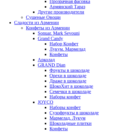
Прозрачная фасовка
Армянский Тараз
Другие производители
Сушеные Овощи
Сладости из Армении
Конфеты из Армении
Sonuar. Mark Sevouni
Grand Candy
Набор Конфет
Лукум. Мармелад
Конфеты
Арколад
GRAND Dian
Фрукты в шоколаде
Орехи в шоколаде
Драже в шоколаде
ШокоХит в шоколаде
Семечки в шоколаде
Наборы конфет
JOYCO
Наборы конфет
Сухофрукты в шоколаде
Мармелад. Лукум
Шоколадные плитки
Конфеты