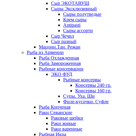
Сыр ЭКОТАВУШ
Сыры Эксклюзивный
Сыры полутведые
Крем сыры
Antipasti
Сыры ассорти
Сыр Чечил
Сыр разный
Мацони.Тан. Режан
Рыба из Армении
Рыба Охлажденная
Рыба Замороженная
Рыбные консервации
ЭКО ФУД
Рыбные консервы
Консервы 240 гр.
Консервы 160 гр.
Супы. Уха. Щи
Филе-кусочки. Суфле
Рыба Копченая
Раки Севанские
Раковые шейки
Раки живые
Раки варенные
Рыбная Икра