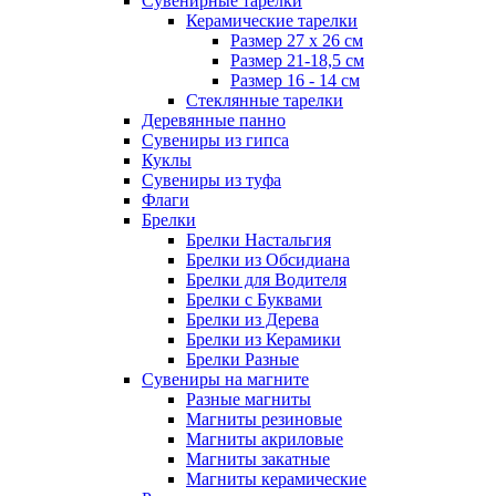
Сувенирные тарелки
Керамические тарелки
Размер 27 х 26 см
Размер 21-18,5 см
Размер 16 - 14 см
Стеклянные тарелки
Деревянные панно
Сувениры из гипса
Куклы
Сувениры из туфа
Флаги
Брелки
Брелки Настальгия
Брелки из Обсидиана
Брелки для Водителя
Брелки с Буквами
Брелки из Дерева
Брелки из Керамики
Брелки Разные
Сувениры на магните
Разные магниты
Магниты резиновые
Магниты акриловые
Магниты закатные
Магниты керамические