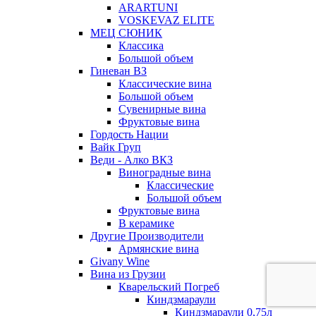
ARARTUNI
VOSKEVAZ ELITE
МЕЦ СЮНИК
Классика
Большой объем
Гиневан ВЗ
Классические вина
Большой объем
Сувенирные вина
Фруктовые вина
Гордость Нации
Вайк Груп
Веди - Алко ВКЗ
Виноградные вина
Классические
Большой объем
Фруктовые вина
В керамике
Другие Производители
Армянские вина
Givany Wine
Вина из Грузии
Кварельский Погреб
Киндзмараули
Киндзмараули 0,75л