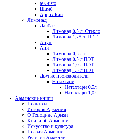
te Gusto
Шамб
Арцах Био
Лимонад
Дарбас
Лимонад 0,5 л. Стекло
Лимонад 1,25 л. ПЭТ
Ануш
Ани
Лимонад 0,5 л ст
Лимонад 0,5 л ПЭТ
Лимонад 1,0 л ПЭТ
Лимонад 1,5 л ПЭТ
Другие производители
Натахтари
Натахтари 0,5л
Натахтари 1,0л
Армянские книги
Новинки
История Армении
О Геноциде Армян
Книги об Армении
Иcкусство и культура
Поэзия Армении
Религия Армении