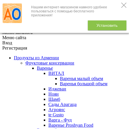
Нашим интернет-магазином намного удобнее
+7 (495) 646-888-1
пользоваться с помощью бесплатного
приложения!
В корзине
0
товаров
Установить
x
Меню каталога
Меню сайта
Вход
Регистрация
Продукты из Армении
Фруктовые консервации
Варенье
ВИТАЛ
Варенья малый объем
Варенья большой объем
Иджеван
Ноян
Шамб
Сады Арагаца
Агроянс
te Gusto
Варга - Фуд
Варенье Proshyan Food