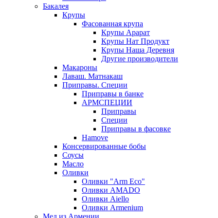
Бакалея
Крупы
Фасованная крупа
Крупы Арарат
Крупы Нат Продукт
Крупы Наша Деревня
Другие производители
Макароны
Лаваш. Матнакаш
Приправы. Специи
Приправы в банке
АРМСПЕЦИИ
Приправы
Специи
Приправы в фасовке
Hamove
Консервированные бобы
Соусы
Масло
Оливки
Оливки "Arm Eco"
Оливки AMADO
Оливки Aiello
Оливки Armenium
Мед из Армении