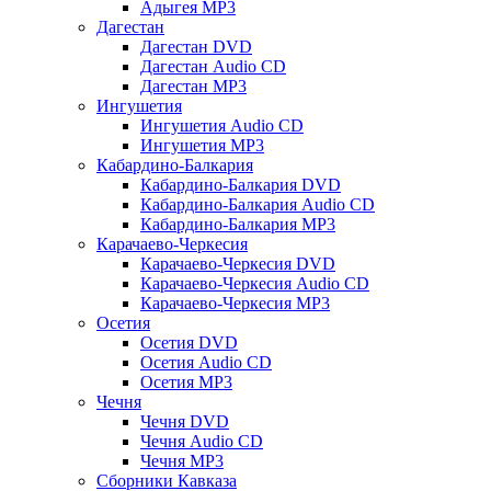
Адыгея MP3
Дагестан
Дагестан DVD
Дагестан Audio CD
Дагестан MP3
Ингушетия
Ингушетия Audio CD
Ингушетия MP3
Кабардино-Балкария
Кабардино-Балкария DVD
Кабардино-Балкария Audio CD
Кабардино-Балкария MP3
Карачаево-Черкесия
Карачаево-Черкесия DVD
Карачаево-Черкесия Audio CD
Карачаево-Черкесия MP3
Осетия
Осетия DVD
Осетия Audio CD
Осетия MP3
Чечня
Чечня DVD
Чечня Audio CD
Чечня MP3
Сборники Кавказа