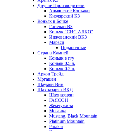
Арегак КЗ
Другие Производители
Армянские Коньяки
Кизлярский КЗ
Коньяк в Бочке
Гиневан ВЗ
Коньяк "СИС АЛКО"
Иджеванский ВКЗ
Мараси
Подарочные
Страна Камней
Коньяк в п/у
Коньяк 0,5 л.
Коньяк 0,2 л.
Аркон Трейд
Мргашен
Шаумян Вин
Шахназарян ВКД
Шахназарян
ГАЯСОН
Жемчужина
Мозаика
Mustang. Black Mountain
Platinum Mountain
Parakar