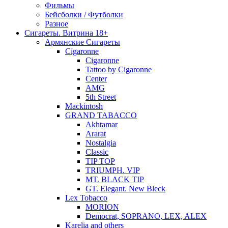
Фильмы
Бейсболки / Футболки
Разное
Сигареты. Витрина 18+
Армянские Сигареты
Cigaronne
Cigaronne
Tattoo by Cigaronne
Center
AMG
5th Street
Mackintosh
GRAND TABACCO
Akhtamar
Ararat
Nostalgia
Classic
TIP TOP
TRIUMPH. VIP
MT. BLACK TIP
GT. Elegant. New Bleck
Lex Tobacco
MORION
Democrat, SOPRANO, LEX, ALEX
Karelia and others