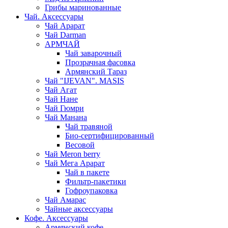
Грибы маринованные
Чай. Аксессуары
Чай Арарат
Чай Darman
АРМЧАЙ
Чай заварочный
Прозрачная фасовка
Армянский Тараз
Чай "IJEVAN". MASIS
Чай Агат
Чай Нане
Чай Гюмри
Чай Манана
Чай травяной
Био-сертифицированный
Весовой
Чай Meron berry
Чай Мега Арарат
Чай в пакете
Фильтр-пакетики
Гофроупаковка
Чай Амарас
Чайные аксессуары
Кофе. Аксессуары
Армянский кофе