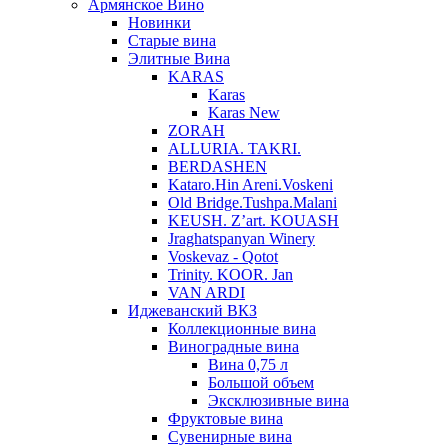
Армянское Вино
Новинки
Старые вина
Элитные Вина
KARAS
Karas
Karas New
ZORAH
ALLURIA. TAKRI.
BERDASHEN
Kataro.Hin Areni.Voskeni
Old Bridge.Tushpa.Malani
KEUSH. Z’art. KOUASH
Jraghatspanyan Winery
Voskevaz - Qotot
Trinity. KOOR. Jan
VAN ARDI
Иджеванский ВКЗ
Коллекционные вина
Виноградные вина
Вина 0,75 л
Большой объем
Эксклюзивные вина
Фруктовые вина
Cувенирные вина