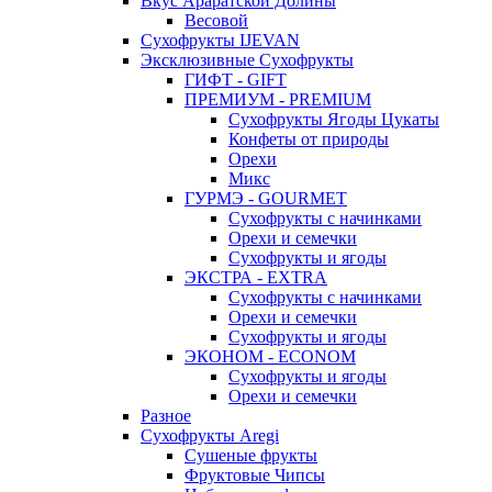
Вкус Араратской Долины
Весовой
Сухофрукты IJEVAN
Эксклюзивные Сухофрукты
ГИФТ - GIFT
ПРЕМИУМ - PREMIUM
Сухофрукты Ягоды Цукаты
Конфеты от природы
Орехи
Микс
ГУРМЭ - GOURMET
Сухофрукты с начинками
Орехи и семечки
Сухофрукты и ягоды
ЭКСТРА - EXTRA
Сухофрукты с начинками
Орехи и семечки
Сухофрукты и ягоды
ЭКОНОМ - ECONOM
Сухофрукты и ягоды
Орехи и семечки
Разное
Сухофрукты Aregi
Сушеные фрукты
Фруктовые Чипсы