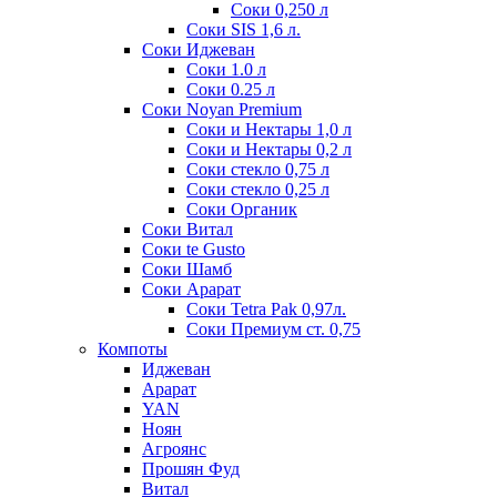
Соки 0,250 л
Соки SIS 1,6 л.
Соки Иджеван
Соки 1.0 л
Соки 0.25 л
Соки Noyan Premium
Соки и Нектары 1,0 л
Соки и Нектары 0,2 л
Соки стекло 0,75 л
Соки стекло 0,25 л
Соки Органик
Соки Витал
Соки te Gusto
Соки Шамб
Соки Арарат
Соки Tetra Pak 0,97л.
Соки Премиум ст. 0,75
Компоты
Иджеван
Арарат
YAN
Ноян
Агроянс
Прошян Фуд
Витал