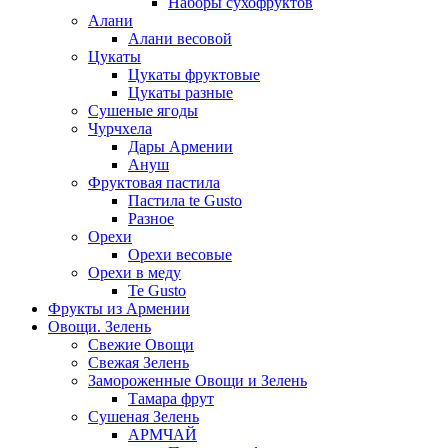
Наборы сухофруктов
Алани
Алани весовой
Цукаты
Цукаты фруктовые
Цукаты разные
Сушеные ягоды
Чурчхела
Дары Армении
Ануш
Фруктовая пастила
Пастила te Gusto
Разное
Орехи
Орехи весовые
Орехи в меду
Te Gusto
Фрукты из Армении
Овощи. Зелень
Свежие Овощи
Свежая Зелень
Замороженные Овощи и Зелень
Тамара фрут
Сушеная Зелень
АРМЧАЙ