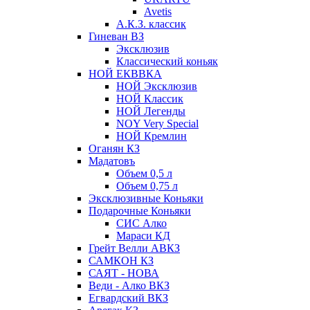
Avetis
А.К.З. классик
Гиневан ВЗ
Эксклюзив
Классический коньяк
НОЙ ЕКВВКА
НОЙ Эксклюзив
НОЙ Классик
НОЙ Легенды
NOY Very Speсial
НОЙ Кремлин
Оганян КЗ
Мадатовъ
Объем 0,5 л
Объем 0,75 л
Эксклюзивные Коньяки
Подарочные Коньяки
СИС Алко
Мараси КД
Грейт Велли АВКЗ
САМКОН КЗ
САЯТ - НОВА
Веди - Алко ВКЗ
Егвардский ВКЗ