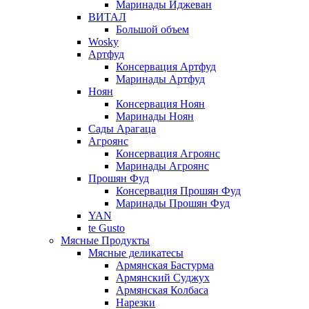
Маринады Иджеван
ВИТАЛ
Большой объем
Wosky
Артфуд
Консервация Артфуд
Маринады Артфуд
Ноян
Консервация Ноян
Маринады Ноян
Сады Арагаца
Агроянс
Консервация Агроянс
Маринады Агроянс
Прошян Фуд
Консервация Прошян Фуд
Маринады Прошян Фуд
YAN
te Gusto
Мясные Продукты
Мясные деликатесы
Армянская Бастурма
Армянский Суджух
Армянская Колбаса
Нарезки