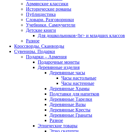
Армянские классики
Исторические романы
Публицистика
Словари. Разговорники
Учебники. Самоучители
Детские книги
Для дошкольников<br> и младших классов
Разное
Кроссворды. Сканворды
Сувениры. Подарки
Подарки – Армения
Подарочные монеты
Деревянные изделия
Деревянные часы
Часы настольные
Часы настенные
Деревянные Храмы
Подставки для напитков
Деревянные Тарелки
Деревянные Вазы
Деревянные Кресты
Деревянные Гранаты
Разное
Этнические товары
Этно скатерти