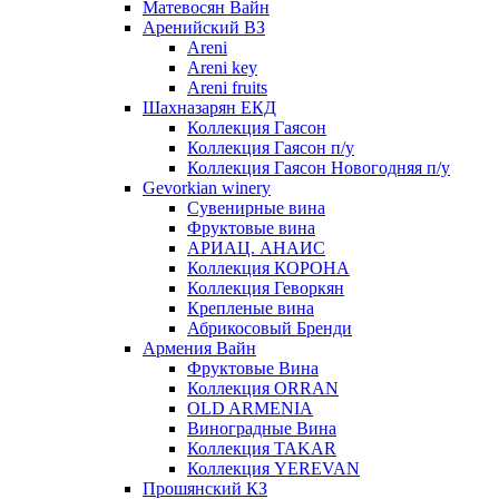
Матевосян Вайн
Аренийский ВЗ
Areni
Areni key
Areni fruits
Шахназарян ЕКД
Коллекция Гаясон
Коллекция Гаясон п/у
Коллекция Гаясон Новогодняя п/у
Gevorkian winery
Сувенирные вина
Фруктовые вина
АРИАЦ. АНАИС
Коллекция КОРОНА
Коллекция Геворкян
Крепленые вина
Абрикосовый Бренди
Армения Вайн
Фруктовые Вина
Коллекция ORRAN
OLD ARMENIA
Виноградные Вина
Коллекция TAKAR
Коллекция YEREVAN
Прошянский КЗ