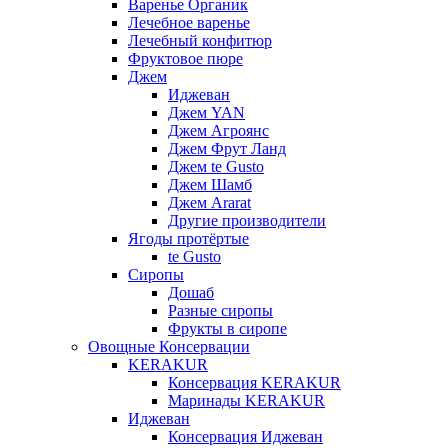
Варенье Органик
Лечебное варенье
Лечебный конфитюр
Фруктовое пюре
Джем
Иджеван
Джем YAN
Джем Агроянс
Джем Фрут Ланд
Джем te Gusto
Джем Шамб
Джем Ararat
Другие производители
Ягоды протёртые
te Gusto
Сиропы
Дошаб
Разные сиропы
Фрукты в сиропе
Овощные Консервации
KERAKUR
Консервация KERAKUR
Маринады KERAKUR
Иджеван
Консервация Иджеван