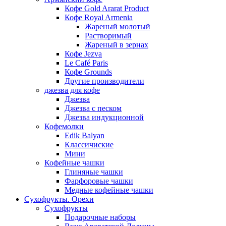
Кофе Gold Ararat Product
Кофе Royal Armenia
Жареный молотый
Растворимый
Жареный в зернах
Кофе Jezva
Le Café Paris
Кофе Grounds
Другие производители
джезва для кофе
Джезва
Джезва с песком
Джезва индукционной
Кофемолки
Edik Balyan
Классичиские
Мини
Кофейные чашки
Глиняные чашки
Фарфоровые чашки
Медные кофейные чашки
Сухофрукты. Орехи
Сухофрукты
Подарочные наборы