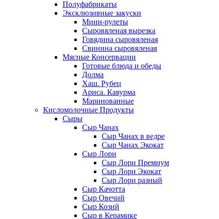
Полуфабрикаты
Эксклюзивные закуски
Мини-рулеты
Сыровяленая вырезка
Говядина сыровяленая
Свинина сыровяленая
Мясные Консервации
Готовые блюда и обеды
Долма
Хаш. Рубец
Ариса. Кавурма
Маринованные
Кисломолочные Продукты
Сыры
Сыр Чанах
Сыр Чанах в ведре
Сыр Чанах Экокат
Сыр Лори
Сыр Лори Премиум
Сыр Лори Экокат
Сыр Лори разный
Сыр Качотта
Сыр Овечий
Сыр Козий
Сыр в Керамике