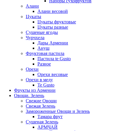
Наборы сухофруктов
Алани
Алани весовой
Цукаты
Цукаты фруктовые
Цукаты разные
Сушеные ягоды
Чурчхела
Дары Армении
Ануш
Фруктовая пастила
Пастила te Gusto
Разное
Орехи
Орехи весовые
Орехи в меду
Te Gusto
Фрукты из Армении
Овощи. Зелень
Свежие Овощи
Свежая Зелень
Замороженные Овощи и Зелень
Тамара фрут
Сушеная Зелень
АРМЧАЙ