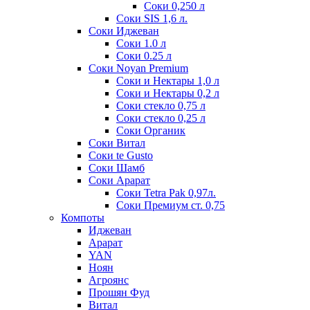
Соки 0,250 л
Соки SIS 1,6 л.
Соки Иджеван
Соки 1.0 л
Соки 0.25 л
Соки Noyan Premium
Соки и Нектары 1,0 л
Соки и Нектары 0,2 л
Соки стекло 0,75 л
Соки стекло 0,25 л
Соки Органик
Соки Витал
Соки te Gusto
Соки Шамб
Соки Арарат
Соки Tetra Pak 0,97л.
Соки Премиум ст. 0,75
Компоты
Иджеван
Арарат
YAN
Ноян
Агроянс
Прошян Фуд
Витал