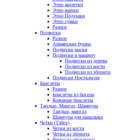
Этно жилетки
Этно шапки
Этно Подушки
Этно сумки
Разное
Подвески
Разное
Армянские буквы
Подвески маски
Подвески в машину
Подвески из дерева
Подвески из кости
Подвески из эбонита
Подвески Ностальгия
Браслеты
Разное
Браслеты из бисера
Кожаные браслеты
Тандыр, Мангал, Шампура
Тандыр, мангал
Шампура для шашлыка
Четки (Тзбех)
Четки из кости
Четки из эбонита
Четки из обсидиана