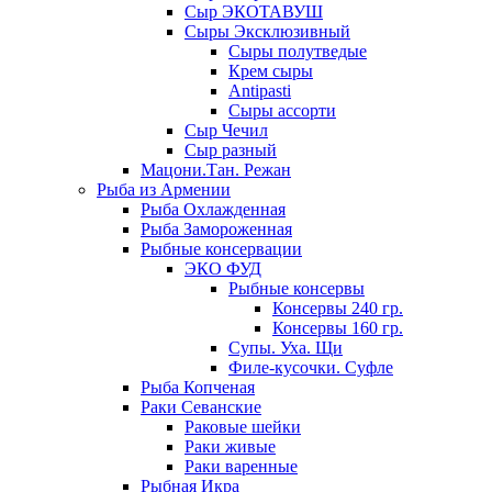
Сыр ЭКОТАВУШ
Сыры Эксклюзивный
Сыры полутведые
Крем сыры
Antipasti
Сыры ассорти
Сыр Чечил
Сыр разный
Мацони.Тан. Режан
Рыба из Армении
Рыба Охлажденная
Рыба Замороженная
Рыбные консервации
ЭКО ФУД
Рыбные консервы
Консервы 240 гр.
Консервы 160 гр.
Супы. Уха. Щи
Филе-кусочки. Суфле
Рыба Копченая
Раки Севанские
Раковые шейки
Раки живые
Раки варенные
Рыбная Икра