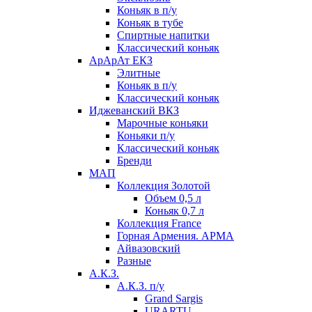
Коньяк в п/у
Коньяк в тубе
Спиртные напитки
Классический коньяк
АрАрАт ЕКЗ
Элитные
Коньяк в п/у
Классический коньяк
Иджеванский ВКЗ
Марочные коньяки
Коньяки п/у
Классический коньяк
Бренди
МАП
Коллекция Золотой
Объем 0,5 л
Коньяк 0,7 л
Коллекция France
Горная Армения. АРМА
Айвазовский
Разные
А.К.З.
А.К.З. п/у
Grand Sargis
URARTU