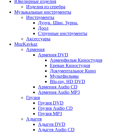
Ювелирные изделия
Изделия из серебра
Музыкальные инструменты
Инструменты
Дудук. Шви. Зурна.
Доол
Струнные инструменты
Аксессуары
MuzKavkaz
Армения
Армения DVD
Арменфильм Киностудия
Ереван Киностудия
Документальное Кино
Мультфильмы
Blu-ray. HD DVD
Армения Audio CD
Армения Audio MP3
Грузия
Грузия DVD
Грузия Audio CD
Грузия MP3
Адыгея
Адыгея DVD
Адыгея Audio CD