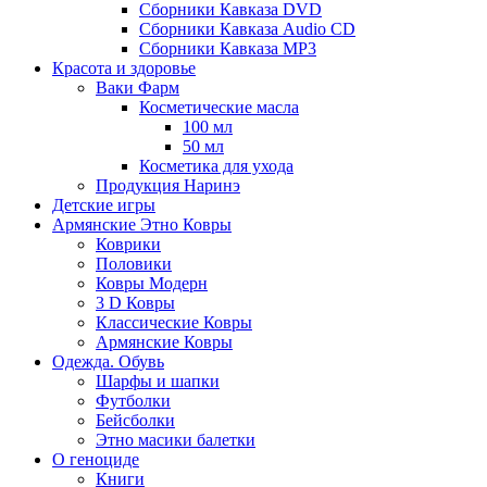
Сборники Кавказа DVD
Сборники Кавказа Audio CD
Сборники Кавказа MP3
Красота и здоровье
Ваки Фарм
Косметические масла
100 мл
50 мл
Косметика для ухода
Продукция Наринэ
Детские игры
Армянские Этно Ковры
Коврики
Половики
Ковры Модерн
3 D Ковры
Классические Ковры
Армянские Ковры
Одежда. Обувь
Шарфы и шапки
Футболки
Бейсболки
Этно масики балетки
О геноциде
Книги