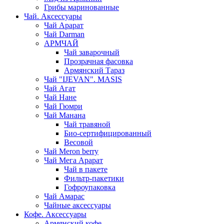
Грибы маринованные
Чай. Аксессуары
Чай Арарат
Чай Darman
АРМЧАЙ
Чай заварочный
Прозрачная фасовка
Армянский Тараз
Чай "IJEVAN". MASIS
Чай Агат
Чай Нане
Чай Гюмри
Чай Манана
Чай травяной
Био-сертифицированный
Весовой
Чай Meron berry
Чай Мега Арарат
Чай в пакете
Фильтр-пакетики
Гофроупаковка
Чай Амарас
Чайные аксессуары
Кофе. Аксессуары
Армянский кофе