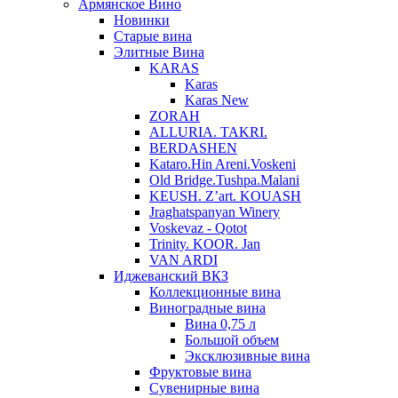
Армянское Вино
Новинки
Старые вина
Элитные Вина
KARAS
Karas
Karas New
ZORAH
ALLURIA. TAKRI.
BERDASHEN
Kataro.Hin Areni.Voskeni
Old Bridge.Tushpa.Malani
KEUSH. Z’art. KOUASH
Jraghatspanyan Winery
Voskevaz - Qotot
Trinity. KOOR. Jan
VAN ARDI
Иджеванский ВКЗ
Коллекционные вина
Виноградные вина
Вина 0,75 л
Большой объем
Эксклюзивные вина
Фруктовые вина
Cувенирные вина