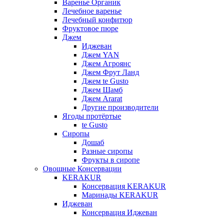
Варенье Органик
Лечебное варенье
Лечебный конфитюр
Фруктовое пюре
Джем
Иджеван
Джем YAN
Джем Агроянс
Джем Фрут Ланд
Джем te Gusto
Джем Шамб
Джем Ararat
Другие производители
Ягоды протёртые
te Gusto
Сиропы
Дошаб
Разные сиропы
Фрукты в сиропе
Овощные Консервации
KERAKUR
Консервация KERAKUR
Маринады KERAKUR
Иджеван
Консервация Иджеван