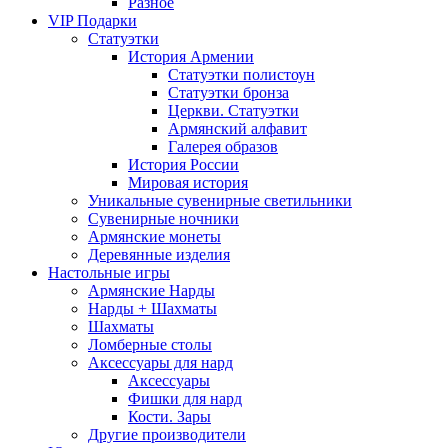
Разное
VIP Подарки
Статуэтки
История Армении
Статуэтки полистоун
Статуэтки бронза
Церкви. Статуэтки
Армянский алфавит
Галерея образов
История России
Мировая история
Уникальные сувенирные светильники
Сувенирные ночники
Армянские монеты
Деревянные изделия
Настольные игры
Армянские Нарды
Нарды + Шахматы
Шахматы
Ломберные столы
Аксессуары для нард
Аксессуары
Фишки для нард
Кости. Зары
Другие производители