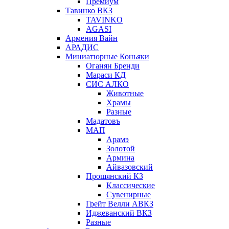
Премиум
Тавинко ВКЗ
TAVINKO
AGASI
Армения Вайн
АРАДИС
Миниатюрные Коньяки
Оганян Бренди
Мараси КД
СИС АЛКО
Животные
Храмы
Разные
Мадатовъ
МАП
Арамэ
Золотой
Армина
Айвазовский
Прошянский КЗ
Классические
Сувенирные
Грейт Велли АВКЗ
Иджеванский ВКЗ
Разные