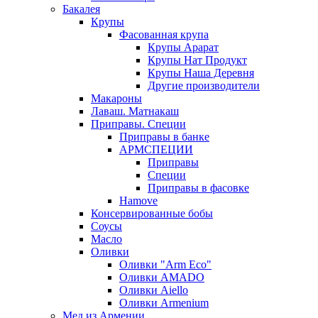
Бакалея
Крупы
Фасованная крупа
Крупы Арарат
Крупы Нат Продукт
Крупы Наша Деревня
Другие производители
Макароны
Лаваш. Матнакаш
Приправы. Специи
Приправы в банке
АРМСПЕЦИИ
Приправы
Специи
Приправы в фасовке
Hamove
Консервированные бобы
Соусы
Масло
Оливки
Оливки "Arm Eco"
Оливки AMADO
Оливки Aiello
Оливки Armenium
Мед из Армении