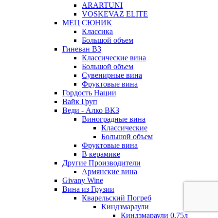
ARARTUNI
VOSKEVAZ ELITE
МЕЦ СЮНИК
Классика
Большой объем
Гиневан ВЗ
Классические вина
Большой объем
Сувенирные вина
Фруктовые вина
Гордость Нации
Вайк Груп
Веди - Алко ВКЗ
Виноградные вина
Классические
Большой объем
Фруктовые вина
В керамике
Другие Производители
Армянские вина
Givany Wine
Вина из Грузии
Кварельский Погреб
Киндзмараули
Киндзмараули 0,75л