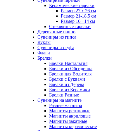
Сувенирные тарелки
Керамические тарелки
Размер 27 х 26 см
Размер 21-18,5 см
Размер 16 - 14 см
Стеклянные тарелки
Деревянные панно
Сувениры из гипса
Куклы
Сувениры из туфа
Флаги
Брелки
Брелки Настальгия
Брелки из Обсидиана
Брелки для Водителя
Брелки с Буквами
Брелки из Дерева
Брелки из Керамики
Брелки Разные
Сувениры на магните
Разные магниты
Магниты резиновые
Магниты акриловые
Магниты закатные
Магниты керамические