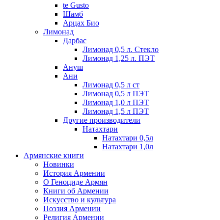
te Gusto
Шамб
Арцах Био
Лимонад
Дарбас
Лимонад 0,5 л. Стекло
Лимонад 1,25 л. ПЭТ
Ануш
Ани
Лимонад 0,5 л ст
Лимонад 0,5 л ПЭТ
Лимонад 1,0 л ПЭТ
Лимонад 1,5 л ПЭТ
Другие производители
Натахтари
Натахтари 0,5л
Натахтари 1,0л
Армянские книги
Новинки
История Армении
О Геноциде Армян
Книги об Армении
Иcкусство и культура
Поэзия Армении
Религия Армении