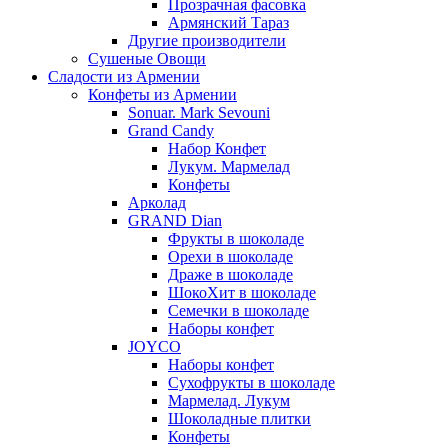
Прозрачная фасовка
Армянский Тараз
Другие производители
Сушеные Овощи
Сладости из Армении
Конфеты из Армении
Sonuar. Mark Sevouni
Grand Candy
Набор Конфет
Лукум. Мармелад
Конфеты
Арколад
GRAND Dian
Фрукты в шоколаде
Орехи в шоколаде
Драже в шоколаде
ШокоХит в шоколаде
Семечки в шоколаде
Наборы конфет
JOYCO
Наборы конфет
Сухофрукты в шоколаде
Мармелад. Лукум
Шоколадные плитки
Конфеты