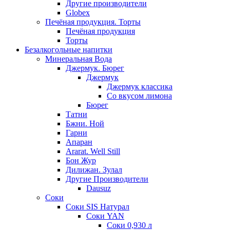
Другие производители
Globex
Печёная продукция. Торты
Печёная продукция
Торты
Безалкогольные напитки
Минеральная Вода
Джермук. Бюрег
Джермук
Джермук классика
Со вкусом лимона
Бюрег
Татни
Бжни. Ной
Гарни
Апаран
Ararat. Well Still
Бон Жур
Дилижан. Зулал
Другие Производители
Dausuz
Соки
Соки SIS Натурал
Соки YAN
Соки 0,930 л