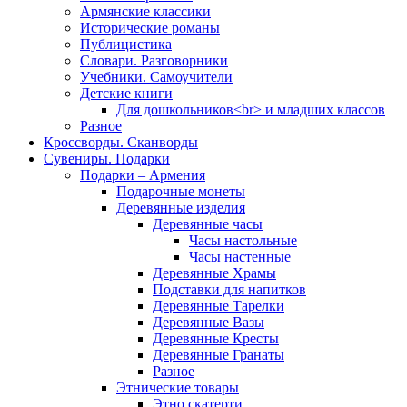
Армянские классики
Исторические романы
Публицистика
Словари. Разговорники
Учебники. Самоучители
Детские книги
Для дошкольников<br> и младших классов
Разное
Кроссворды. Сканворды
Сувениры. Подарки
Подарки – Армения
Подарочные монеты
Деревянные изделия
Деревянные часы
Часы настольные
Часы настенные
Деревянные Храмы
Подставки для напитков
Деревянные Тарелки
Деревянные Вазы
Деревянные Кресты
Деревянные Гранаты
Разное
Этнические товары
Этно скатерти