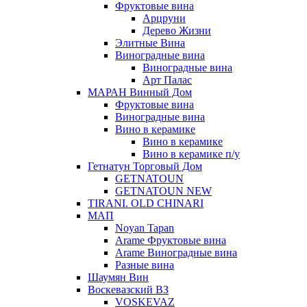
Фруктовые вина
Арцруни
Дерево Жизни
Элитные Вина
Виноградные вина
Виноградные вина
Арт Палас
МАРАН Винный Дом
Фруктовые вина
Виноградные вина
Вино в керамике
Вино в керамике
Вино в керамике п/у
Гетнатун Торговый Дом
GETNATOUN
GETNATOUN NEW
TIRANI. OLD CHINARI
МАП
Noyan Tapan
Arame Фруктовые вина
Arame Виноградные вина
Разные вина
Шаумян Вин
Воскевазский ВЗ
VOSKEVAZ