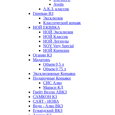
Avetis
А.К.З. классик
Гиневан ВЗ
Эксклюзив
Классический коньяк
НОЙ ЕКВВКА
НОЙ Эксклюзив
НОЙ Классик
НОЙ Легенды
NOY Very Speсial
НОЙ Кремлин
Оганян КЗ
Мадатовъ
Объем 0,5 л
Объем 0,75 л
Эксклюзивные Коньяки
Подарочные Коньяки
СИС Алко
Мараси КД
Грейт Велли АВКЗ
САМКОН КЗ
САЯТ - НОВА
Веди - Алко ВКЗ
Егвардский ВКЗ