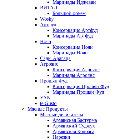
Маринады Иджеван
ВИТАЛ
Большой объем
Wosky
Артфуд
Консервация Артфуд
Маринады Артфуд
Ноян
Консервация Ноян
Маринады Ноян
Сады Арагаца
Агроянс
Консервация Агроянс
Маринады Агроянс
Прошян Фуд
Консервация Прошян Фуд
Маринады Прошян Фуд
YAN
te Gusto
Мясные Продукты
Мясные деликатесы
Армянская Бастурма
Армянский Суджух
Армянская Колбаса
Нарезки