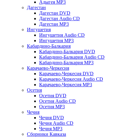
Адыгея MP3
Дагестан
Дагестан DVD
Дагестан Audio CD
Дагестан MP3
Ингушетия
Ингушетия Audio CD
Ингушетия MP3
Кабардино-Балкария
Кабардино-Балкария DVD
Кабардино-Балкария Audio CD
Кабардино-Балкария MP3
Карачаево-Черкесия
Карачаево-Черкесия DVD
Карачаево-Черкесия Audio CD
Карачаево-Черкесия MP3
Осетия
Осетия DVD
Осетия Audio CD
Осетия MP3
Чечня
Чечня DVD
Чечня Audio CD
Чечня MP3
Сборники Кавказа