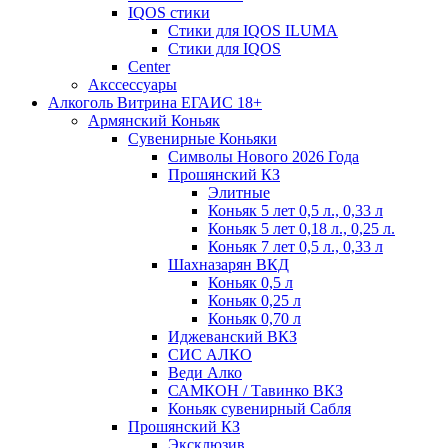
IQOS стики
Стики для IQOS ILUMA
Стики для IQOS
Сenter
Акссессуары
Алкоголь Витрина ЕГАИС 18+
Армянский Коньяк
Сувенирные Коньяки
Символы Нового 2026 Года
Прошянский КЗ
Элитные
Коньяк 5 лет 0,5 л., 0,33 л
Коньяк 5 лет 0,18 л., 0,25 л.
Коньяк 7 лет 0,5 л., 0,33 л
Шахназарян ВКД
Коньяк 0,5 л
Коньяк 0,25 л
Коньяк 0,70 л
Иджеванский ВКЗ
СИС АЛКО
Веди Алко
САМКОН / Тавинко ВКЗ
Коньяк сувенирный Сабля
Прошянский КЗ
Эксклюзив