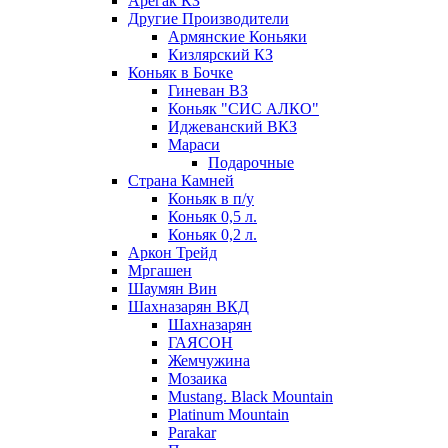
Арегак КЗ
Другие Производители
Армянские Коньяки
Кизлярский КЗ
Коньяк в Бочке
Гиневан ВЗ
Коньяк "СИС АЛКО"
Иджеванский ВКЗ
Мараси
Подарочные
Страна Камней
Коньяк в п/у
Коньяк 0,5 л.
Коньяк 0,2 л.
Аркон Трейд
Мргашен
Шаумян Вин
Шахназарян ВКД
Шахназарян
ГАЯСОН
Жемчужина
Мозаика
Mustang. Black Mountain
Platinum Mountain
Parakar