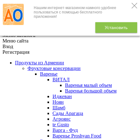
Нашим интернет-магазином намного удобнее
+7 (495) 646-888-1
пользоваться с помощью бесплатного
приложения!
В корзине
0
товаров
Установить
x
Меню каталога
Меню сайта
Вход
Регистрация
Продукты из Армении
Фруктовые консервации
Варенье
ВИТАЛ
Варенья малый объем
Варенья большой объем
Иджеван
Ноян
Шамб
Сады Арагаца
Агроянс
te Gusto
Варга - Фуд
Варенье Proshyan Food