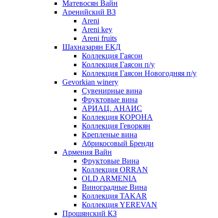
Матевосян Вайн
Аренийский ВЗ
Areni
Areni key
Areni fruits
Шахназарян ЕКД
Коллекция Гаясон
Коллекция Гаясон п/у
Коллекция Гаясон Новогодняя п/у
Gevorkian winery
Сувенирные вина
Фруктовые вина
АРИАЦ. АНАИС
Коллекция КОРОНА
Коллекция Геворкян
Крепленые вина
Абрикосовый Бренди
Армения Вайн
Фруктовые Вина
Коллекция ORRAN
OLD ARMENIA
Виноградные Вина
Коллекция TAKAR
Коллекция YEREVAN
Прошянский КЗ