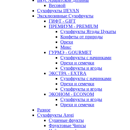
Вкус Араратской Долины
Весовой
Сухофрукты IJEVAN
Эксклюзивные Сухофрукты
ГИФТ - GIFT
ПРЕМИУМ - PREMIUM
Сухофрукты Ягоды Цукаты
Конфеты от природы
Орехи
Микс
ГУРМЭ - GOURMET
Сухофрукты с начинками
Орехи и семечки
Сухофрукты и ягоды
ЭКСТРА - EXTRA
Сухофрукты с начинками
Орехи и семечки
Сухофрукты и ягоды
ЭКОНОМ - ECONOM
Сухофрукты и ягоды
Орехи и семечки
Разное
Сухофрукты Aregi
Сушеные фрукты
Фруктовые Чипсы