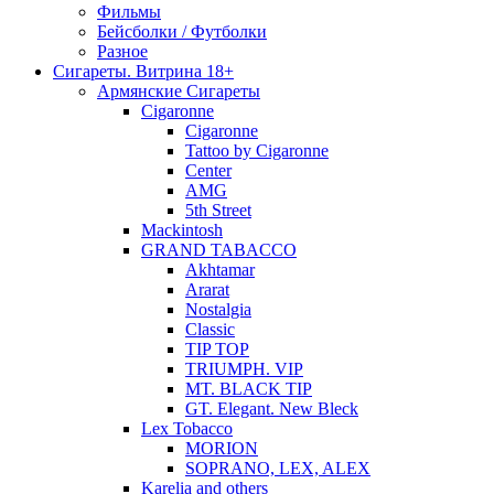
Фильмы
Бейсболки / Футболки
Разное
Сигареты. Витрина 18+
Армянские Сигареты
Cigaronne
Cigaronne
Tattoo by Cigaronne
Center
AMG
5th Street
Mackintosh
GRAND TABACCO
Akhtamar
Ararat
Nostalgia
Classic
TIP TOP
TRIUMPH. VIP
MT. BLACK TIP
GT. Elegant. New Bleck
Lex Tobacco
MORION
SOPRANO, LEX, ALEX
Karelia and others