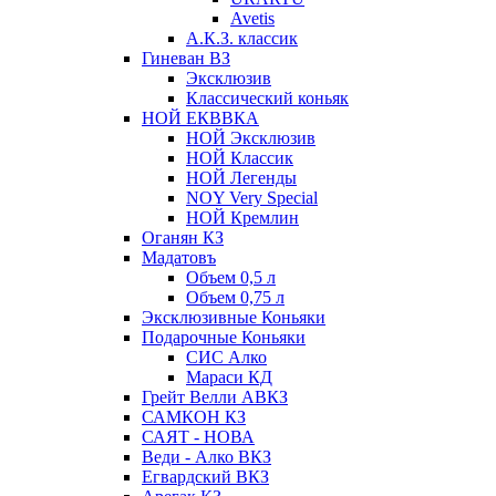
Avetis
А.К.З. классик
Гиневан ВЗ
Эксклюзив
Классический коньяк
НОЙ ЕКВВКА
НОЙ Эксклюзив
НОЙ Классик
НОЙ Легенды
NOY Very Speсial
НОЙ Кремлин
Оганян КЗ
Мадатовъ
Объем 0,5 л
Объем 0,75 л
Эксклюзивные Коньяки
Подарочные Коньяки
СИС Алко
Мараси КД
Грейт Велли АВКЗ
САМКОН КЗ
САЯТ - НОВА
Веди - Алко ВКЗ
Егвардский ВКЗ