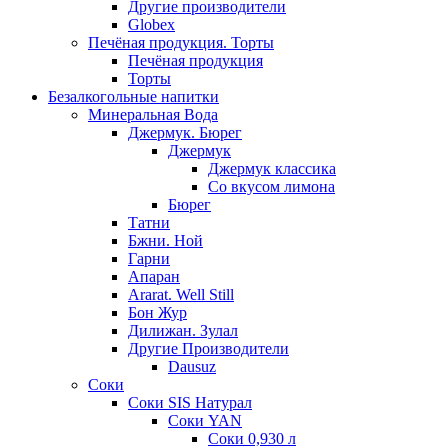
Другие производители
Globex
Печёная продукция. Торты
Печёная продукция
Торты
Безалкогольные напитки
Минеральная Вода
Джермук. Бюрег
Джермук
Джермук классика
Со вкусом лимона
Бюрег
Татни
Бжни. Ной
Гарни
Апаран
Ararat. Well Still
Бон Жур
Дилижан. Зулал
Другие Производители
Dausuz
Соки
Соки SIS Натурал
Соки YAN
Соки 0,930 л