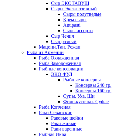
Сыр ЭКОТАВУШ
Сыры Эксклюзивный
Сыры полутведые
Крем сыры
Antipasti
Сыры ассорти
Сыр Чечил
Сыр разный
Мацони.Тан. Режан
Рыба из Армении
Рыба Охлажденная
Рыба Замороженная
Рыбные консервации
ЭКО ФУД
Рыбные консервы
Консервы 240 гр.
Консервы 160 гр.
Супы. Уха. Щи
Филе-кусочки. Суфле
Рыба Копченая
Раки Севанские
Раковые шейки
Раки живые
Раки варенные
Рыбная Икра