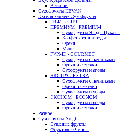
Вкус Араратской Долины
Весовой
Сухофрукты IJEVAN
Эксклюзивные Сухофрукты
ГИФТ - GIFT
ПРЕМИУМ - PREMIUM
Сухофрукты Ягоды Цукаты
Конфеты от природы
Орехи
Микс
ГУРМЭ - GOURMET
Сухофрукты с начинками
Орехи и семечки
Сухофрукты и ягоды
ЭКСТРА - EXTRA
Сухофрукты с начинками
Орехи и семечки
Сухофрукты и ягоды
ЭКОНОМ - ECONOM
Сухофрукты и ягоды
Орехи и семечки
Разное
Сухофрукты Aregi
Сушеные фрукты
Фруктовые Чипсы