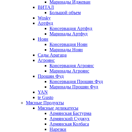
Маринады Иджеван
ВИТАЛ
Большой объем
Wosky
Артфуд
Консервация Артфуд
Маринады Артфуд
Ноян
Консервация Ноян
Маринады Ноян
Сады Арагаца
Агроянс
Консервация Агроянс
Маринады Агроянс
Прошян Фуд
Консервация Прошян Фуд
Маринады Прошян Фуд
YAN
te Gusto
Мясные Продукты
Мясные деликатесы
Армянская Бастурма
Армянский Суджух
Армянская Колбаса
Нарезки