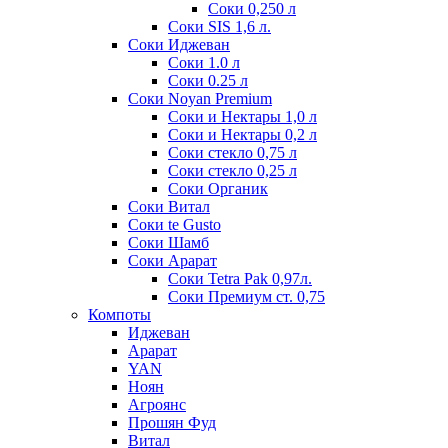
Соки 0,250 л
Соки SIS 1,6 л.
Соки Иджеван
Соки 1.0 л
Соки 0.25 л
Соки Noyan Premium
Соки и Нектары 1,0 л
Соки и Нектары 0,2 л
Соки стекло 0,75 л
Соки стекло 0,25 л
Соки Органик
Соки Витал
Соки te Gusto
Соки Шамб
Соки Арарат
Соки Tetra Pak 0,97л.
Соки Премиум ст. 0,75
Компоты
Иджеван
Арарат
YAN
Ноян
Агроянс
Прошян Фуд
Витал