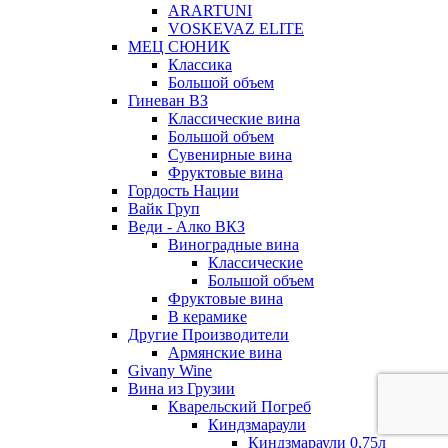
ARARTUNI
VOSKEVAZ ELITE
МЕЦ СЮНИК
Классика
Большой объем
Гиневан ВЗ
Классические вина
Большой объем
Сувенирные вина
Фруктовые вина
Гордость Нации
Вайк Груп
Веди - Алко ВКЗ
Виноградные вина
Классические
Большой объем
Фруктовые вина
В керамике
Другие Производители
Армянские вина
Givany Wine
Вина из Грузии
Кварельский Погреб
Киндзмараули
Киндзмараули 0,75л