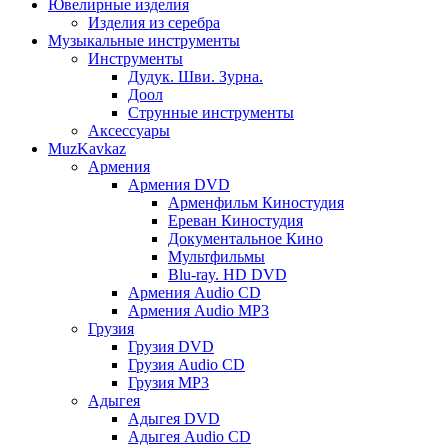
Ювелирные изделия
Изделия из серебра
Музыкальные инструменты
Инструменты
Дудук. Шви. Зурна.
Доол
Струнные инструменты
Аксессуары
MuzKavkaz
Армения
Армения DVD
Арменфильм Киностудия
Ереван Киностудия
Документальное Кино
Мультфильмы
Blu-ray. HD DVD
Армения Audio CD
Армения Audio MP3
Грузия
Грузия DVD
Грузия Audio CD
Грузия MP3
Адыгея
Адыгея DVD
Адыгея Audio CD