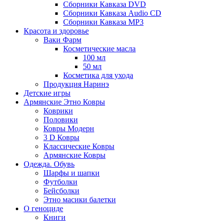
Сборники Кавказа DVD
Сборники Кавказа Audio CD
Сборники Кавказа MP3
Красота и здоровье
Ваки Фарм
Косметические масла
100 мл
50 мл
Косметика для ухода
Продукция Наринэ
Детские игры
Армянские Этно Ковры
Коврики
Половики
Ковры Модерн
3 D Ковры
Классические Ковры
Армянские Ковры
Одежда. Обувь
Шарфы и шапки
Футболки
Бейсболки
Этно масики балетки
О геноциде
Книги