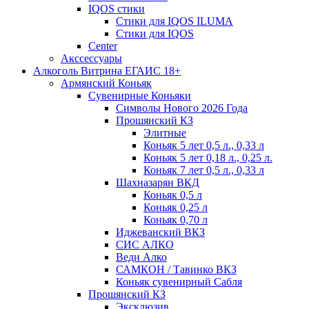
IQOS стики
Стики для IQOS ILUMA
Стики для IQOS
Сenter
Акссессуары
Алкоголь Витрина ЕГАИС 18+
Армянский Коньяк
Сувенирные Коньяки
Символы Нового 2026 Года
Прошянский КЗ
Элитные
Коньяк 5 лет 0,5 л., 0,33 л
Коньяк 5 лет 0,18 л., 0,25 л.
Коньяк 7 лет 0,5 л., 0,33 л
Шахназарян ВКД
Коньяк 0,5 л
Коньяк 0,25 л
Коньяк 0,70 л
Иджеванский ВКЗ
СИС АЛКО
Веди Алко
САМКОН / Тавинко ВКЗ
Коньяк сувенирный Сабля
Прошянский КЗ
Эксклюзив