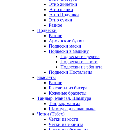
Этно жилетки
Этно шапки
Этно Подушки
Этно сумки
Разное
Подвески
Разное
Армянские буквы
Подвески маски
Подвески в машину
Подвески из дерева
Подвески из кости
Подвески из эбонита
Подвески Ностальгия
Браслеты
Разное
Браслеты из бисера
Кожаные браслеты
Тандыр, Мангал, Шампура
Тандыр, мангал
Шампура для шашлыка
Четки (Тзбех)
Четки из кости
Четки из эбонита
Четки из обсидиана