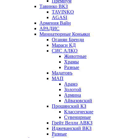
Премиум
Тавинко ВКЗ
TAVINKO
AGASI
Армения Вайн
АРАДИС
Миниатюрные Коньяки
Оганян Бренди
Мараси КД
СИС АЛКО
Животные
Храмы
Разные
Мадатовъ
МАП
Арамэ
Золотой
Армина
Айвазовский
Прошянский КЗ
Классические
Сувенирные
Грейт Велли АВКЗ
Иджеванский ВКЗ
Разные