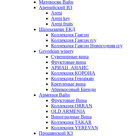
Матевосян Вайн
Аренийский ВЗ
Areni
Areni key
Areni fruits
Шахназарян ЕКД
Коллекция Гаясон
Коллекция Гаясон п/у
Коллекция Гаясон Новогодняя п/у
Gevorkian winery
Сувенирные вина
Фруктовые вина
АРИАЦ. АНАИС
Коллекция КОРОНА
Коллекция Геворкян
Крепленые вина
Абрикосовый Бренди
Армения Вайн
Фруктовые Вина
Коллекция ORRAN
OLD ARMENIA
Виноградные Вина
Коллекция TAKAR
Коллекция YEREVAN
Прошянский КЗ