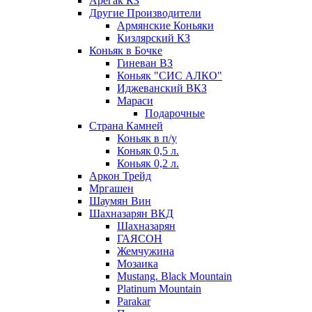
Арегак КЗ
Другие Производители
Армянские Коньяки
Кизлярский КЗ
Коньяк в Бочке
Гиневан ВЗ
Коньяк "СИС АЛКО"
Иджеванский ВКЗ
Мараси
Подарочные
Страна Камней
Коньяк в п/у
Коньяк 0,5 л.
Коньяк 0,2 л.
Аркон Трейд
Мргашен
Шаумян Вин
Шахназарян ВКД
Шахназарян
ГАЯСОН
Жемчужина
Мозаика
Mustang. Black Mountain
Platinum Mountain
Parakar