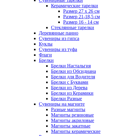
Сувенирные тарелки
Керамические тарелки
Размер 27 х 26 см
Размер 21-18,5 см
Размер 16 - 14 см
Стеклянные тарелки
Деревянные панно
Сувениры из гипса
Куклы
Сувениры из туфа
Флаги
Брелки
Брелки Настальгия
Брелки из Обсидиана
Брелки для Водителя
Брелки с Буквами
Брелки из Дерева
Брелки из Керамики
Брелки Разные
Сувениры на магните
Разные магниты
Магниты резиновые
Магниты акриловые
Магниты закатные
Магниты керамические