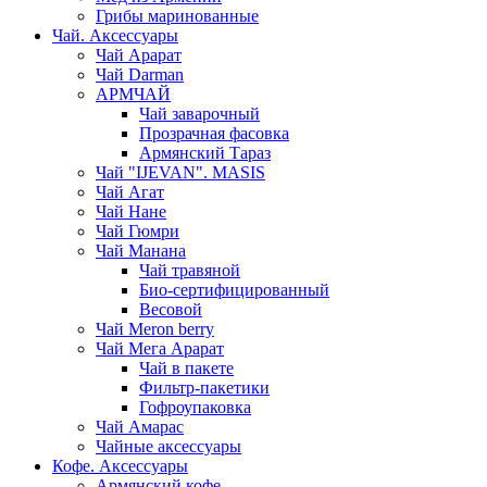
Грибы маринованные
Чай. Аксессуары
Чай Арарат
Чай Darman
АРМЧАЙ
Чай заварочный
Прозрачная фасовка
Армянский Тараз
Чай "IJEVAN". MASIS
Чай Агат
Чай Нане
Чай Гюмри
Чай Манана
Чай травяной
Био-сертифицированный
Весовой
Чай Meron berry
Чай Мега Арарат
Чай в пакете
Фильтр-пакетики
Гофроупаковка
Чай Амарас
Чайные аксессуары
Кофе. Аксессуары
Армянский кофе