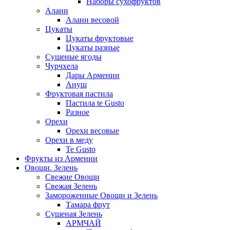
Наборы сухофруктов
Алани
Алани весовой
Цукаты
Цукаты фруктовые
Цукаты разные
Сушеные ягоды
Чурчхела
Дары Армении
Ануш
Фруктовая пастила
Пастила te Gusto
Разное
Орехи
Орехи весовые
Орехи в меду
Te Gusto
Фрукты из Армении
Овощи. Зелень
Свежие Овощи
Свежая Зелень
Замороженные Овощи и Зелень
Тамара фрут
Сушеная Зелень
АРМЧАЙ