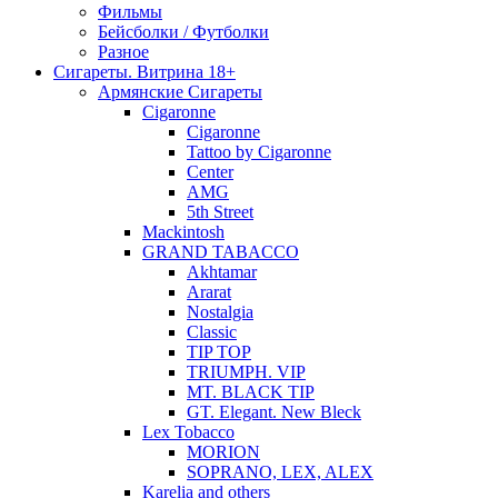
Фильмы
Бейсболки / Футболки
Разное
Сигареты. Витрина 18+
Армянские Сигареты
Cigaronne
Cigaronne
Tattoo by Cigaronne
Center
AMG
5th Street
Mackintosh
GRAND TABACCO
Akhtamar
Ararat
Nostalgia
Classic
TIP TOP
TRIUMPH. VIP
MT. BLACK TIP
GT. Elegant. New Bleck
Lex Tobacco
MORION
SOPRANO, LEX, ALEX
Karelia and others