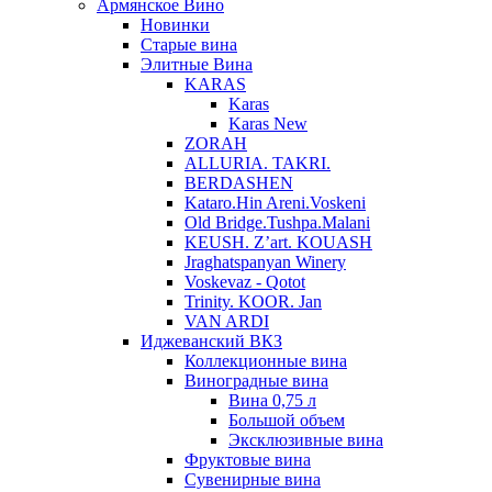
Армянское Вино
Новинки
Старые вина
Элитные Вина
KARAS
Karas
Karas New
ZORAH
ALLURIA. TAKRI.
BERDASHEN
Kataro.Hin Areni.Voskeni
Old Bridge.Tushpa.Malani
KEUSH. Z’art. KOUASH
Jraghatspanyan Winery
Voskevaz - Qotot
Trinity. KOOR. Jan
VAN ARDI
Иджеванский ВКЗ
Коллекционные вина
Виноградные вина
Вина 0,75 л
Большой объем
Эксклюзивные вина
Фруктовые вина
Cувенирные вина