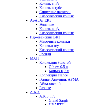
Коньяк в п/у
Коньяк в тубе
Спиртные напитки
Классический коньяк
АрАрАт ЕКЗ
Элитные
Коньяк в п/у
Классический коньяк
Иджеванский ВКЗ
Марочные коньяки
Коньяки п/у
Классический коньяк
Бренди
МАП
Коллекция Золотой
Объем 0,5 л
Коньяк 0,7 л
Коллекция France
Горная Армения. АРМА
Айвазовский
Разные
А.К.З.
А.К.З. п/у
Grand Sargis
URARTU