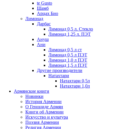
te Gusto
Шамб
Арцах Био
Лимонад
Дарбас
Лимонад 0,5 л. Стекло
Лимонад 1,25 л. ПЭТ
Ануш
Ани
Лимонад 0,5 л ст
Лимонад 0,5 л ПЭТ
Лимонад 1,0 л ПЭТ
Лимонад 1,5 л ПЭТ
Другие производители
Натахтари
Натахтари 0,5л
Натахтари 1,0л
Армянские книги
Новинки
История Армении
О Геноциде Армян
Книги об Армении
Иcкусство и культура
Поэзия Армении
Религия Армении