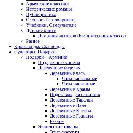
Армянские классики
Исторические романы
Публицистика
Словари. Разговорники
Учебники. Самоучители
Детские книги
Для дошкольников<br> и младших классов
Разное
Кроссворды. Сканворды
Сувениры. Подарки
Подарки – Армения
Подарочные монеты
Деревянные изделия
Деревянные часы
Часы настольные
Часы настенные
Деревянные Храмы
Подставки для напитков
Деревянные Тарелки
Деревянные Вазы
Деревянные Кресты
Деревянные Гранаты
Разное
Этнические товары
Этно скатерти