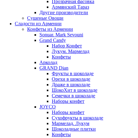
Прозрачная фасовка
Армянский Тараз
Другие производители
Сушеные Овощи
Сладости из Армении
Конфеты из Армении
Sonuar. Mark Sevouni
Grand Candy
Набор Конфет
Лукум. Мармелад
Конфеты
Арколад
GRAND Dian
Фрукты в шоколаде
Орехи в шоколаде
Драже в шоколаде
ШокоХит в шоколаде
Семечки в шоколаде
Наборы конфет
JOYCO
Наборы конфет
Сухофрукты в шоколаде
Мармелад. Лукум
Шоколадные плитки
Конфеты