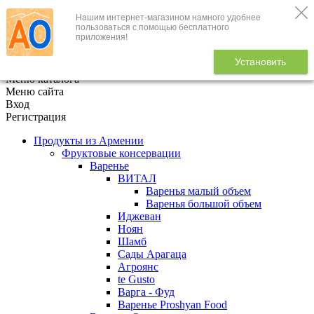
Нашим интернет-магазином намного удобнее
+7 (495) 646-888-1
пользоваться с помощью бесплатного
приложения!
В корзине
0
товаров
Установить
x
Меню каталога
Меню сайта
Вход
Регистрация
Продукты из Армении
Фруктовые консервации
Варенье
ВИТАЛ
Варенья малый объем
Варенья большой объем
Иджеван
Ноян
Шамб
Сады Арагаца
Агроянс
te Gusto
Варга - Фуд
Варенье Proshyan Food