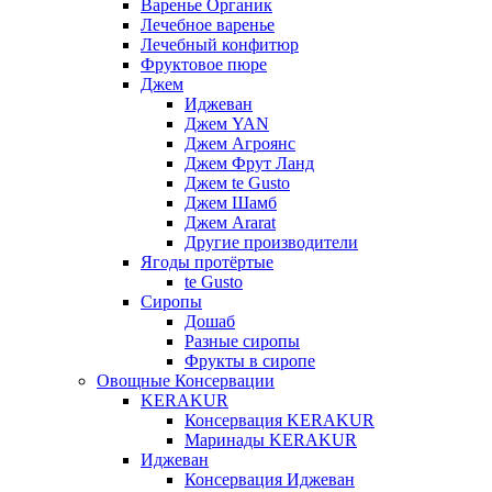
Варенье Органик
Лечебное варенье
Лечебный конфитюр
Фруктовое пюре
Джем
Иджеван
Джем YAN
Джем Агроянс
Джем Фрут Ланд
Джем te Gusto
Джем Шамб
Джем Ararat
Другие производители
Ягоды протёртые
te Gusto
Сиропы
Дошаб
Разные сиропы
Фрукты в сиропе
Овощные Консервации
KERAKUR
Консервация KERAKUR
Маринады KERAKUR
Иджеван
Консервация Иджеван