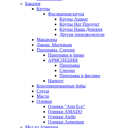
Бакалея
Крупы
Фасованная крупа
Крупы Арарат
Крупы Нат Продукт
Крупы Наша Деревня
Другие производители
Макароны
Лаваш. Матнакаш
Приправы. Специи
Приправы в банке
АРМСПЕЦИИ
Приправы
Специи
Приправы в фасовке
Hamove
Консервированные бобы
Соусы
Масло
Оливки
Оливки "Arm Eco"
Оливки AMADO
Оливки Aiello
Оливки Armenium
Мед из Армении