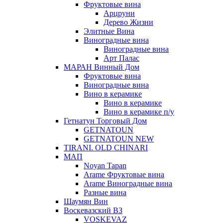
Фруктовые вина
Арцруни
Дерево Жизни
Элитные Вина
Виноградные вина
Виноградные вина
Арт Палас
МАРАН Винный Дом
Фруктовые вина
Виноградные вина
Вино в керамике
Вино в керамике
Вино в керамике п/у
Гетнатун Торговый Дом
GETNATOUN
GETNATOUN NEW
TIRANI. OLD CHINARI
МАП
Noyan Tapan
Arame Фруктовые вина
Arame Виноградные вина
Разные вина
Шаумян Вин
Воскевазский ВЗ
VOSKEVAZ