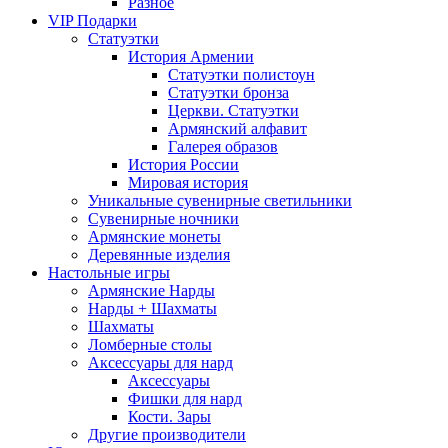
Разное
VIP Подарки
Статуэтки
История Армении
Статуэтки полистоун
Статуэтки бронза
Церкви. Статуэтки
Армянский алфавит
Галерея образов
История России
Мировая история
Уникальные сувенирные светильники
Сувенирные ночники
Армянские монеты
Деревянные изделия
Настольные игры
Армянские Нарды
Нарды + Шахматы
Шахматы
Ломберные столы
Аксессуары для нард
Аксессуары
Фишки для нард
Кости. Зары
Другие производители