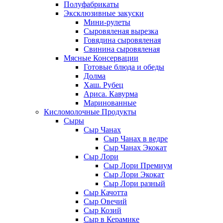
Полуфабрикаты
Эксклюзивные закуски
Мини-рулеты
Сыровяленая вырезка
Говядина сыровяленая
Свинина сыровяленая
Мясные Консервации
Готовые блюда и обеды
Долма
Хаш. Рубец
Ариса. Кавурма
Маринованные
Кисломолочные Продукты
Сыры
Сыр Чанах
Сыр Чанах в ведре
Сыр Чанах Экокат
Сыр Лори
Сыр Лори Премиум
Сыр Лори Экокат
Сыр Лори разный
Сыр Качотта
Сыр Овечий
Сыр Козий
Сыр в Керамике