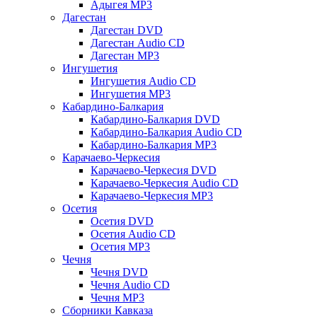
Адыгея MP3
Дагестан
Дагестан DVD
Дагестан Audio CD
Дагестан MP3
Ингушетия
Ингушетия Audio CD
Ингушетия MP3
Кабардино-Балкария
Кабардино-Балкария DVD
Кабардино-Балкария Audio CD
Кабардино-Балкария MP3
Карачаево-Черкесия
Карачаево-Черкесия DVD
Карачаево-Черкесия Audio CD
Карачаево-Черкесия MP3
Осетия
Осетия DVD
Осетия Audio CD
Осетия MP3
Чечня
Чечня DVD
Чечня Audio CD
Чечня MP3
Сборники Кавказа