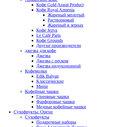
Кофе Gold Ararat Product
Кофе Royal Armenia
Жареный молотый
Растворимый
Жареный в зернах
Кофе Jezva
Le Café Paris
Кофе Grounds
Другие производители
джезва для кофе
Джезва
Джезва с песком
Джезва индукционной
Кофемолки
Edik Balyan
Классичиские
Мини
Кофейные чашки
Глиняные чашки
Фарфоровые чашки
Медные кофейные чашки
Сухофрукты. Орехи
Сухофрукты
Подарочные наборы