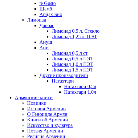
te Gusto
Шамб
Арцах Био
Лимонад
Дарбас
Лимонад 0,5 л. Стекло
Лимонад 1,25 л. ПЭТ
Ануш
Ани
Лимонад 0,5 л ст
Лимонад 0,5 л ПЭТ
Лимонад 1,0 л ПЭТ
Лимонад 1,5 л ПЭТ
Другие производители
Натахтари
Натахтари 0,5л
Натахтари 1,0л
Армянские книги
Новинки
История Армении
О Геноциде Армян
Книги об Армении
Иcкусство и культура
Поэзия Армении
Религия Армении