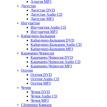
Адыгея MP3
Дагестан
Дагестан DVD
Дагестан Audio CD
Дагестан MP3
Ингушетия
Ингушетия Audio CD
Ингушетия MP3
Кабардино-Балкария
Кабардино-Балкария DVD
Кабардино-Балкария Audio CD
Кабардино-Балкария MP3
Карачаево-Черкесия
Карачаево-Черкесия DVD
Карачаево-Черкесия Audio CD
Карачаево-Черкесия MP3
Осетия
Осетия DVD
Осетия Audio CD
Осетия MP3
Чечня
Чечня DVD
Чечня Audio CD
Чечня MP3
Сборники Кавказа