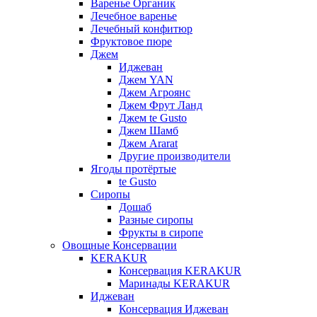
Варенье Органик
Лечебное варенье
Лечебный конфитюр
Фруктовое пюре
Джем
Иджеван
Джем YAN
Джем Агроянс
Джем Фрут Ланд
Джем te Gusto
Джем Шамб
Джем Ararat
Другие производители
Ягоды протёртые
te Gusto
Сиропы
Дошаб
Разные сиропы
Фрукты в сиропе
Овощные Консервации
KERAKUR
Консервация KERAKUR
Маринады KERAKUR
Иджеван
Консервация Иджеван