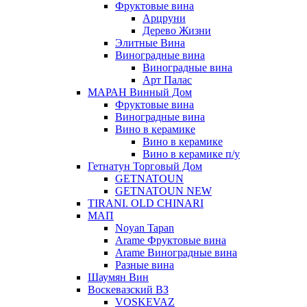
Фруктовые вина
Арцруни
Дерево Жизни
Элитные Вина
Виноградные вина
Виноградные вина
Арт Палас
МАРАН Винный Дом
Фруктовые вина
Виноградные вина
Вино в керамике
Вино в керамике
Вино в керамике п/у
Гетнатун Торговый Дом
GETNATOUN
GETNATOUN NEW
TIRANI. OLD CHINARI
МАП
Noyan Tapan
Arame Фруктовые вина
Arame Виноградные вина
Разные вина
Шаумян Вин
Воскевазский ВЗ
VOSKEVAZ