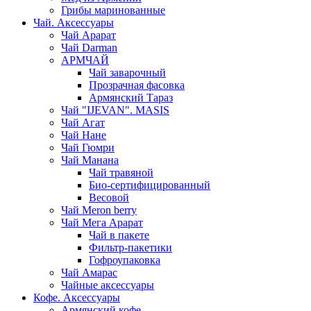
Грибы маринованные
Чай. Аксессуары
Чай Арарат
Чай Darman
АРМЧАЙ
Чай заварочный
Прозрачная фасовка
Армянский Тараз
Чай "IJEVAN". MASIS
Чай Агат
Чай Нане
Чай Гюмри
Чай Манана
Чай травяной
Био-сертифицированный
Весовой
Чай Meron berry
Чай Мега Арарат
Чай в пакете
Фильтр-пакетики
Гофроупаковка
Чай Амарас
Чайные аксессуары
Кофе. Аксессуары
Армянский кофе