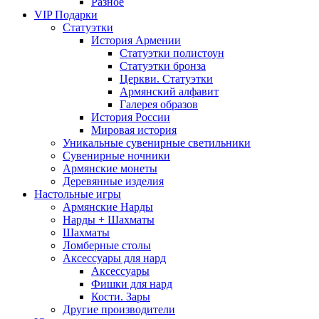
Разное
VIP Подарки
Статуэтки
История Армении
Статуэтки полистоун
Статуэтки бронза
Церкви. Статуэтки
Армянский алфавит
Галерея образов
История России
Мировая история
Уникальные сувенирные светильники
Сувенирные ночники
Армянские монеты
Деревянные изделия
Настольные игры
Армянские Нарды
Нарды + Шахматы
Шахматы
Ломберные столы
Аксессуары для нард
Аксессуары
Фишки для нард
Кости. Зары
Другие производители