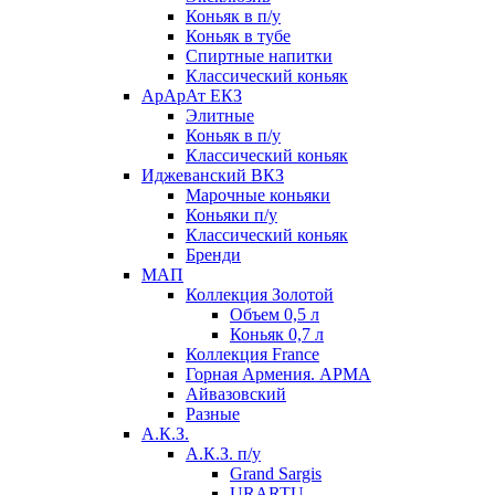
Коньяк в п/у
Коньяк в тубе
Спиртные напитки
Классический коньяк
АрАрАт ЕКЗ
Элитные
Коньяк в п/у
Классический коньяк
Иджеванский ВКЗ
Марочные коньяки
Коньяки п/у
Классический коньяк
Бренди
МАП
Коллекция Золотой
Объем 0,5 л
Коньяк 0,7 л
Коллекция France
Горная Армения. АРМА
Айвазовский
Разные
А.К.З.
А.К.З. п/у
Grand Sargis
URARTU