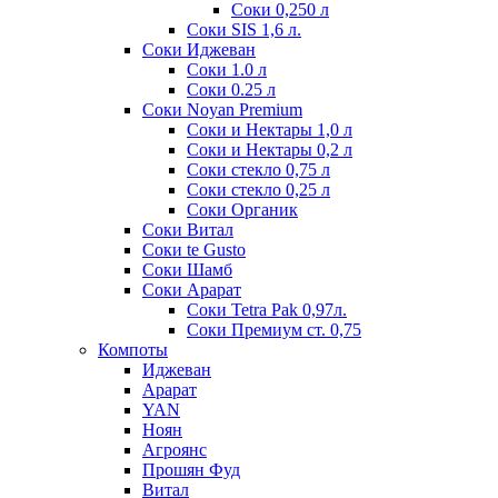
Соки 0,250 л
Соки SIS 1,6 л.
Соки Иджеван
Соки 1.0 л
Соки 0.25 л
Соки Noyan Premium
Соки и Нектары 1,0 л
Соки и Нектары 0,2 л
Соки стекло 0,75 л
Соки стекло 0,25 л
Соки Органик
Соки Витал
Соки te Gusto
Соки Шамб
Соки Арарат
Соки Tetra Pak 0,97л.
Соки Премиум ст. 0,75
Компоты
Иджеван
Арарат
YAN
Ноян
Агроянс
Прошян Фуд
Витал