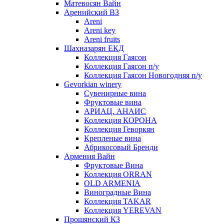
Матевосян Вайн
Аренийский ВЗ
Areni
Areni key
Areni fruits
Шахназарян ЕКД
Коллекция Гаясон
Коллекция Гаясон п/у
Коллекция Гаясон Новогодняя п/у
Gevorkian winery
Сувенирные вина
Фруктовые вина
АРИАЦ. АНАИС
Коллекция КОРОНА
Коллекция Геворкян
Крепленые вина
Абрикосовый Бренди
Армения Вайн
Фруктовые Вина
Коллекция ORRAN
OLD ARMENIA
Виноградные Вина
Коллекция TAKAR
Коллекция YEREVAN
Прошянский КЗ