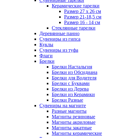
Сувенирные тарелки
Керамические тарелки
Размер 27 х 26 см
Размер 21-18,5 см
Размер 16 - 14 см
Стеклянные тарелки
Деревянные панно
Сувениры из гипса
Куклы
Сувениры из туфа
Флаги
Брелки
Брелки Настальгия
Брелки из Обсидиана
Брелки для Водителя
Брелки с Буквами
Брелки из Дерева
Брелки из Керамики
Брелки Разные
Сувениры на магните
Разные магниты
Магниты резиновые
Магниты акриловые
Магниты закатные
Магниты керамические