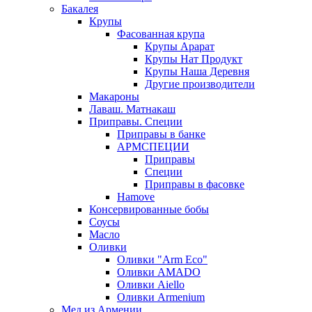
Бакалея
Крупы
Фасованная крупа
Крупы Арарат
Крупы Нат Продукт
Крупы Наша Деревня
Другие производители
Макароны
Лаваш. Матнакаш
Приправы. Специи
Приправы в банке
АРМСПЕЦИИ
Приправы
Специи
Приправы в фасовке
Hamove
Консервированные бобы
Соусы
Масло
Оливки
Оливки "Arm Eco"
Оливки AMADO
Оливки Aiello
Оливки Armenium
Мед из Армении