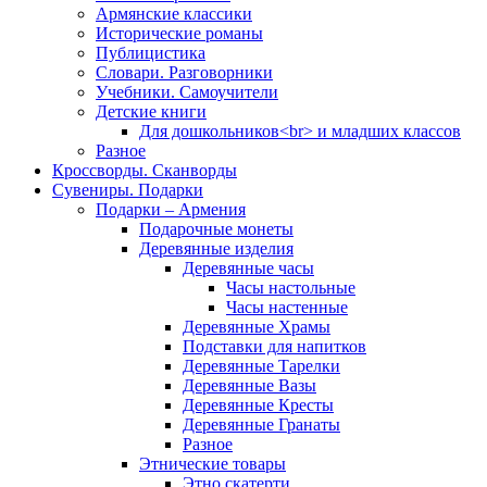
Армянские классики
Исторические романы
Публицистика
Словари. Разговорники
Учебники. Самоучители
Детские книги
Для дошкольников<br> и младших классов
Разное
Кроссворды. Сканворды
Сувениры. Подарки
Подарки – Армения
Подарочные монеты
Деревянные изделия
Деревянные часы
Часы настольные
Часы настенные
Деревянные Храмы
Подставки для напитков
Деревянные Тарелки
Деревянные Вазы
Деревянные Кресты
Деревянные Гранаты
Разное
Этнические товары
Этно скатерти