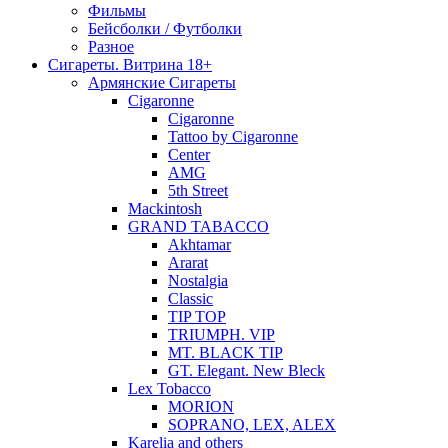
Фильмы
Бейсболки / Футболки
Разное
Сигареты. Витрина 18+
Армянские Сигареты
Cigaronne
Cigaronne
Tattoo by Cigaronne
Center
AMG
5th Street
Mackintosh
GRAND TABACCO
Akhtamar
Ararat
Nostalgia
Classic
TIP TOP
TRIUMPH. VIP
MT. BLACK TIP
GT. Elegant. New Bleck
Lex Tobacco
MORION
SOPRANO, LEX, ALEX
Karelia and others