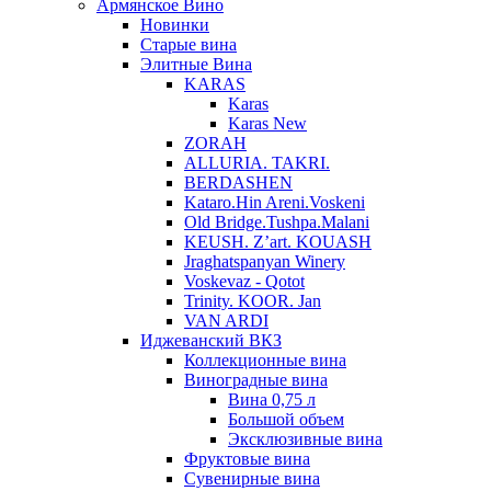
Армянское Вино
Новинки
Старые вина
Элитные Вина
KARAS
Karas
Karas New
ZORAH
ALLURIA. TAKRI.
BERDASHEN
Kataro.Hin Areni.Voskeni
Old Bridge.Tushpa.Malani
KEUSH. Z’art. KOUASH
Jraghatspanyan Winery
Voskevaz - Qotot
Trinity. KOOR. Jan
VAN ARDI
Иджеванский ВКЗ
Коллекционные вина
Виноградные вина
Вина 0,75 л
Большой объем
Эксклюзивные вина
Фруктовые вина
Cувенирные вина