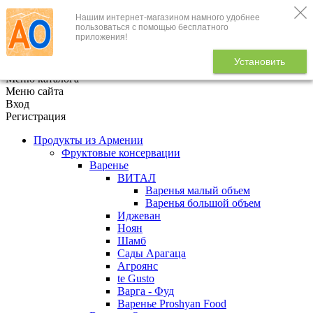
Нашим интернет-магазином намного удобнее
+7 (495) 646-888-1
пользоваться с помощью бесплатного
приложения!
В корзине
0
товаров
Установить
x
Меню каталога
Меню сайта
Вход
Регистрация
Продукты из Армении
Фруктовые консервации
Варенье
ВИТАЛ
Варенья малый объем
Варенья большой объем
Иджеван
Ноян
Шамб
Сады Арагаца
Агроянс
te Gusto
Варга - Фуд
Варенье Proshyan Food