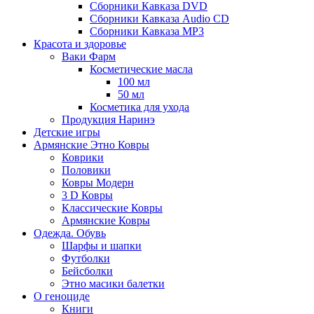
Сборники Кавказа DVD
Сборники Кавказа Audio CD
Сборники Кавказа MP3
Красота и здоровье
Ваки Фарм
Косметические масла
100 мл
50 мл
Косметика для ухода
Продукция Наринэ
Детские игры
Армянские Этно Ковры
Коврики
Половики
Ковры Модерн
3 D Ковры
Классические Ковры
Армянские Ковры
Одежда. Обувь
Шарфы и шапки
Футболки
Бейсболки
Этно масики балетки
О геноциде
Книги