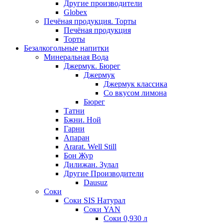
Другие производители
Globex
Печёная продукция. Торты
Печёная продукция
Торты
Безалкогольные напитки
Минеральная Вода
Джермук. Бюрег
Джермук
Джермук классика
Со вкусом лимона
Бюрег
Татни
Бжни. Ной
Гарни
Апаран
Ararat. Well Still
Бон Жур
Дилижан. Зулал
Другие Производители
Dausuz
Соки
Соки SIS Натурал
Соки YAN
Соки 0,930 л