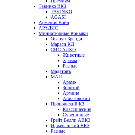
Премиум
Тавинко ВКЗ
TAVINKO
AGASI
Армения Вайн
АРАДИС
Миниатюрные Коньяки
Оганян Бренди
Мараси КД
СИС АЛКО
Животные
Храмы
Разные
Мадатовъ
МАП
Арамэ
Золотой
Армина
Айвазовский
Прошянский КЗ
Классические
Сувенирные
Грейт Велли АВКЗ
Иджеванский ВКЗ
Разные