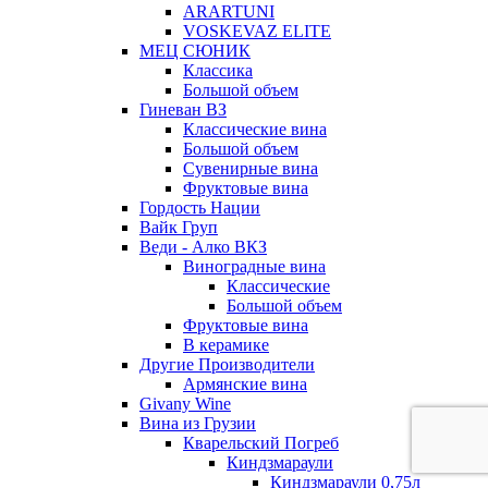
ARARTUNI
VOSKEVAZ ELITE
МЕЦ СЮНИК
Классика
Большой объем
Гиневан ВЗ
Классические вина
Большой объем
Сувенирные вина
Фруктовые вина
Гордость Нации
Вайк Груп
Веди - Алко ВКЗ
Виноградные вина
Классические
Большой объем
Фруктовые вина
В керамике
Другие Производители
Армянские вина
Givany Wine
Вина из Грузии
Кварельский Погреб
Киндзмараули
Киндзмараули 0,75л