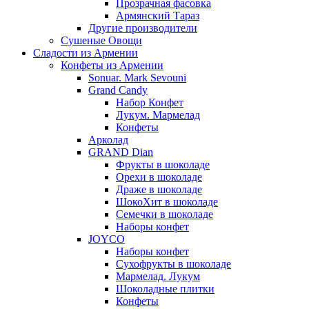
Прозрачная фасовка
Армянский Тараз
Другие производители
Сушеные Овощи
Сладости из Армении
Конфеты из Армении
Sonuar. Mark Sevouni
Grand Candy
Набор Конфет
Лукум. Мармелад
Конфеты
Арколад
GRAND Dian
Фрукты в шоколаде
Орехи в шоколаде
Драже в шоколаде
ШокоХит в шоколаде
Семечки в шоколаде
Наборы конфет
JOYCO
Наборы конфет
Сухофрукты в шоколаде
Мармелад. Лукум
Шоколадные плитки
Конфеты