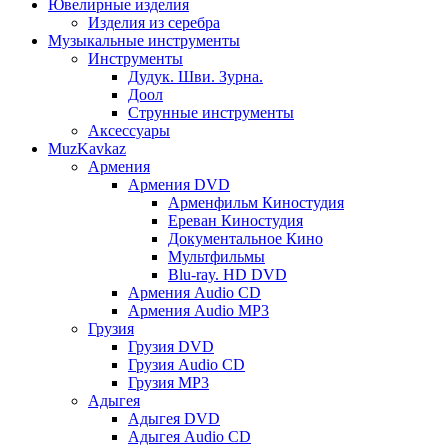
Ювелирные изделия
Изделия из серебра
Музыкальные инструменты
Инструменты
Дудук. Шви. Зурна.
Доол
Струнные инструменты
Аксессуары
MuzKavkaz
Армения
Армения DVD
Арменфильм Киностудия
Ереван Киностудия
Документальное Кино
Мультфильмы
Blu-ray. HD DVD
Армения Audio CD
Армения Audio MP3
Грузия
Грузия DVD
Грузия Audio CD
Грузия MP3
Адыгея
Адыгея DVD
Адыгея Audio CD