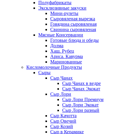
Полуфабрикаты
Эксклюзивные закуски
Мини-рулеты
Сыровяленая вырезка
Говядина сыровяленая
Свинина сыровяленая
Мясные Консервации
Готовые блюда и обеды
Долма
Хаш. Рубец
Ариса. Кавурма
Маринованные
Кисломолочные Продукты
Сыры
Сыр Чанах
Сыр Чанах в ведре
Сыр Чанах Экокат
Сыр Лори
Сыр Лори Премиум
Сыр Лори Экокат
Сыр Лори разный
Сыр Качотта
Сыр Овечий
Сыр Козий
Сыр в Керамике