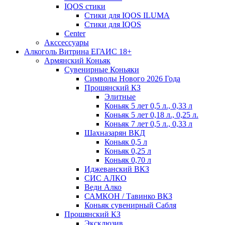
IQOS стики
Стики для IQOS ILUMA
Стики для IQOS
Сenter
Акссессуары
Алкоголь Витрина ЕГАИС 18+
Армянский Коньяк
Сувенирные Коньяки
Символы Нового 2026 Года
Прошянский КЗ
Элитные
Коньяк 5 лет 0,5 л., 0,33 л
Коньяк 5 лет 0,18 л., 0,25 л.
Коньяк 7 лет 0,5 л., 0,33 л
Шахназарян ВКД
Коньяк 0,5 л
Коньяк 0,25 л
Коньяк 0,70 л
Иджеванский ВКЗ
СИС АЛКО
Веди Алко
САМКОН / Тавинко ВКЗ
Коньяк сувенирный Сабля
Прошянский КЗ
Эксклюзив