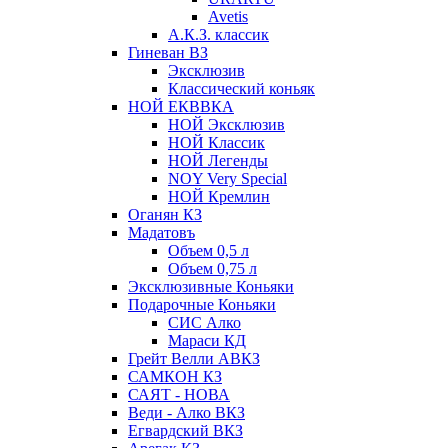
Avetis
А.К.З. классик
Гиневан ВЗ
Эксклюзив
Классический коньяк
НОЙ ЕКВВКА
НОЙ Эксклюзив
НОЙ Классик
НОЙ Легенды
NOY Very Speсial
НОЙ Кремлин
Оганян КЗ
Мадатовъ
Объем 0,5 л
Объем 0,75 л
Эксклюзивные Коньяки
Подарочные Коньяки
СИС Алко
Мараси КД
Грейт Велли АВКЗ
САМКОН КЗ
САЯТ - НОВА
Веди - Алко ВКЗ
Егвардский ВКЗ