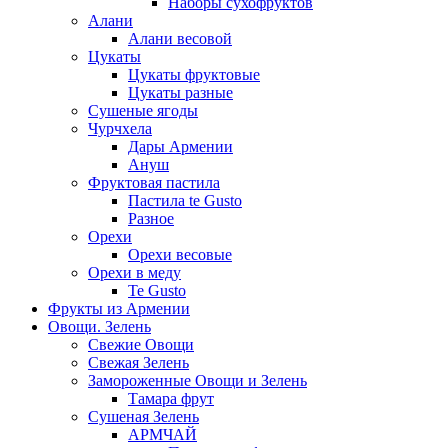
Наборы сухофруктов
Алани
Алани весовой
Цукаты
Цукаты фруктовые
Цукаты разные
Сушеные ягоды
Чурчхела
Дары Армении
Ануш
Фруктовая пастила
Пастила te Gusto
Разное
Орехи
Орехи весовые
Орехи в меду
Te Gusto
Фрукты из Армении
Овощи. Зелень
Свежие Овощи
Свежая Зелень
Замороженные Овощи и Зелень
Тамара фрут
Сушеная Зелень
АРМЧАЙ