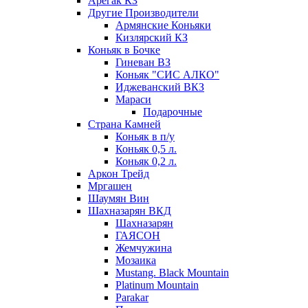
Арегак КЗ
Другие Производители
Армянские Коньяки
Кизлярский КЗ
Коньяк в Бочке
Гиневан ВЗ
Коньяк "СИС АЛКО"
Иджеванский ВКЗ
Мараси
Подарочные
Страна Камней
Коньяк в п/у
Коньяк 0,5 л.
Коньяк 0,2 л.
Аркон Трейд
Мргашен
Шаумян Вин
Шахназарян ВКД
Шахназарян
ГАЯСОН
Жемчужина
Мозаика
Mustang. Black Mountain
Platinum Mountain
Parakar