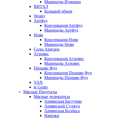
Маринады Иджеван
ВИТАЛ
Большой объем
Wosky
Артфуд
Консервация Артфуд
Маринады Артфуд
Ноян
Консервация Ноян
Маринады Ноян
Сады Арагаца
Агроянс
Консервация Агроянс
Маринады Агроянс
Прошян Фуд
Консервация Прошян Фуд
Маринады Прошян Фуд
YAN
te Gusto
Мясные Продукты
Мясные деликатесы
Армянская Бастурма
Армянский Суджух
Армянская Колбаса
Нарезки