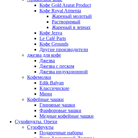
Кофе Gold Ararat Product
Кофе Royal Armenia
Жареный молотый
Растворимый
Жареный в зернах
Кофе Jezva
Le Café Paris
Кофе Grounds
Другие производители
джезва для кофе
Джезва
Джезва с песком
Джезва индукционной
Кофемолки
Edik Balyan
Классичиские
Мини
Кофейные чашки
Глиняные чашки
Фарфоровые чашки
Медные кофейные чашки
Сухофрукты. Орехи
Сухофрукты
Подарочные наборы