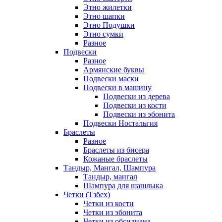
Этно жилетки
Этно шапки
Этно Подушки
Этно сумки
Разное
Подвески
Разное
Армянские буквы
Подвески маски
Подвески в машину
Подвески из дерева
Подвески из кости
Подвески из эбонита
Подвески Ностальгия
Браслеты
Разное
Браслеты из бисера
Кожаные браслеты
Тандыр, Мангал, Шампура
Тандыр, мангал
Шампура для шашлыка
Четки (Тзбех)
Четки из кости
Четки из эбонита
Четки из обсидиана