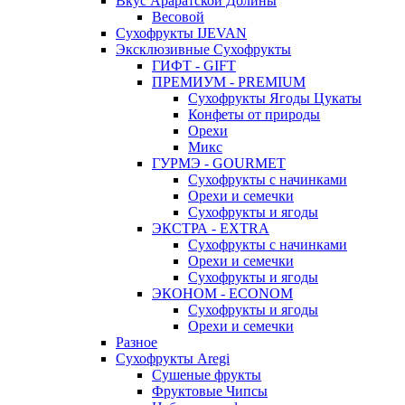
Вкус Араратской Долины
Весовой
Сухофрукты IJEVAN
Эксклюзивные Сухофрукты
ГИФТ - GIFT
ПРЕМИУМ - PREMIUM
Сухофрукты Ягоды Цукаты
Конфеты от природы
Орехи
Микс
ГУРМЭ - GOURMET
Сухофрукты с начинками
Орехи и семечки
Сухофрукты и ягоды
ЭКСТРА - EXTRA
Сухофрукты с начинками
Орехи и семечки
Сухофрукты и ягоды
ЭКОНОМ - ECONOM
Сухофрукты и ягоды
Орехи и семечки
Разное
Сухофрукты Aregi
Сушеные фрукты
Фруктовые Чипсы