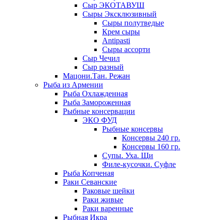
Сыр ЭКОТАВУШ
Сыры Эксклюзивный
Сыры полутведые
Крем сыры
Antipasti
Сыры ассорти
Сыр Чечил
Сыр разный
Мацони.Тан. Режан
Рыба из Армении
Рыба Охлажденная
Рыба Замороженная
Рыбные консервации
ЭКО ФУД
Рыбные консервы
Консервы 240 гр.
Консервы 160 гр.
Супы. Уха. Щи
Филе-кусочки. Суфле
Рыба Копченая
Раки Севанские
Раковые шейки
Раки живые
Раки варенные
Рыбная Икра