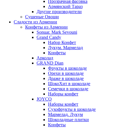
Прозрачная фасовка
Армянский Тараз
Другие производители
Сушеные Овощи
Сладости из Армении
Конфеты из Армении
Sonuar. Mark Sevouni
Grand Candy
Набор Конфет
Лукум. Мармелад
Конфеты
Арколад
GRAND Dian
Фрукты в шоколаде
Орехи в шоколаде
Драже в шоколаде
ШокоХит в шоколаде
Семечки в шоколаде
Наборы конфет
JOYCO
Наборы конфет
Сухофрукты в шоколаде
Мармелад. Лукум
Шоколадные плитки
Конфеты