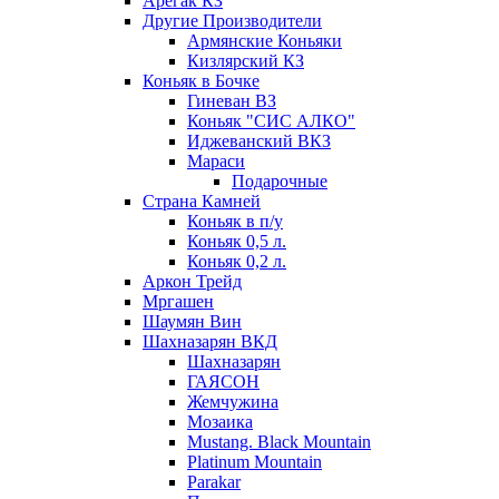
Арегак КЗ
Другие Производители
Армянские Коньяки
Кизлярский КЗ
Коньяк в Бочке
Гиневан ВЗ
Коньяк "СИС АЛКО"
Иджеванский ВКЗ
Мараси
Подарочные
Страна Камней
Коньяк в п/у
Коньяк 0,5 л.
Коньяк 0,2 л.
Аркон Трейд
Мргашен
Шаумян Вин
Шахназарян ВКД
Шахназарян
ГАЯСОН
Жемчужина
Мозаика
Mustang. Black Mountain
Platinum Mountain
Parakar