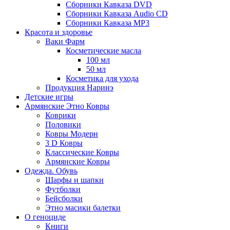
Сборники Кавказа DVD
Сборники Кавказа Audio CD
Сборники Кавказа MP3
Красота и здоровье
Ваки Фарм
Косметические масла
100 мл
50 мл
Косметика для ухода
Продукция Наринэ
Детские игры
Армянские Этно Ковры
Коврики
Половики
Ковры Модерн
3 D Ковры
Классические Ковры
Армянские Ковры
Одежда. Обувь
Шарфы и шапки
Футболки
Бейсболки
Этно масики балетки
О геноциде
Книги