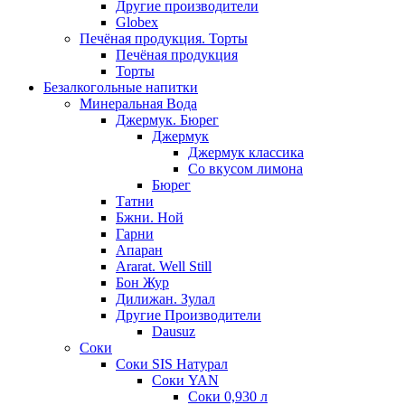
Другие производители
Globex
Печёная продукция. Торты
Печёная продукция
Торты
Безалкогольные напитки
Минеральная Вода
Джермук. Бюрег
Джермук
Джермук классика
Со вкусом лимона
Бюрег
Татни
Бжни. Ной
Гарни
Апаран
Ararat. Well Still
Бон Жур
Дилижан. Зулал
Другие Производители
Dausuz
Соки
Соки SIS Натурал
Соки YAN
Соки 0,930 л