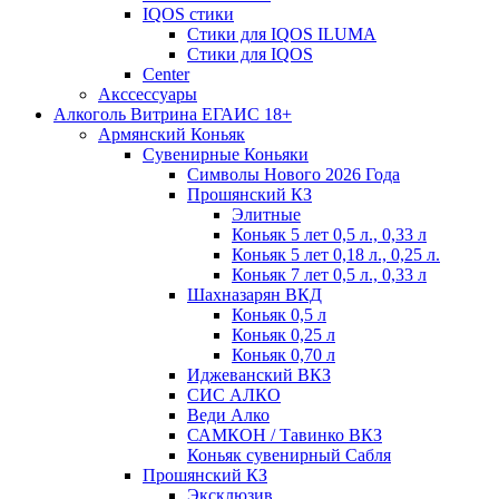
IQOS стики
Стики для IQOS ILUMA
Стики для IQOS
Сenter
Акссессуары
Алкоголь Витрина ЕГАИС 18+
Армянский Коньяк
Сувенирные Коньяки
Символы Нового 2026 Года
Прошянский КЗ
Элитные
Коньяк 5 лет 0,5 л., 0,33 л
Коньяк 5 лет 0,18 л., 0,25 л.
Коньяк 7 лет 0,5 л., 0,33 л
Шахназарян ВКД
Коньяк 0,5 л
Коньяк 0,25 л
Коньяк 0,70 л
Иджеванский ВКЗ
СИС АЛКО
Веди Алко
САМКОН / Тавинко ВКЗ
Коньяк сувенирный Сабля
Прошянский КЗ
Эксклюзив