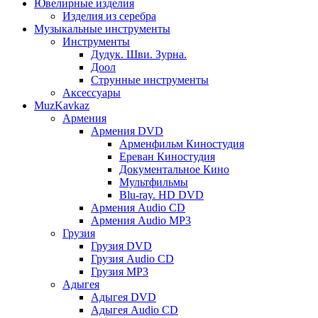
Ювелирные изделия
Изделия из серебра
Музыкальные инструменты
Инструменты
Дудук. Шви. Зурна.
Доол
Струнные инструменты
Аксессуары
MuzKavkaz
Армения
Армения DVD
Арменфильм Киностудия
Ереван Киностудия
Документальное Кино
Мультфильмы
Blu-ray. HD DVD
Армения Audio CD
Армения Audio MP3
Грузия
Грузия DVD
Грузия Audio CD
Грузия MP3
Адыгея
Адыгея DVD
Адыгея Audio CD