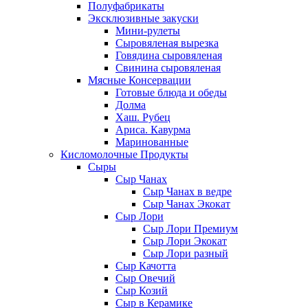
Полуфабрикаты
Эксклюзивные закуски
Мини-рулеты
Сыровяленая вырезка
Говядина сыровяленая
Свинина сыровяленая
Мясные Консервации
Готовые блюда и обеды
Долма
Хаш. Рубец
Ариса. Кавурма
Маринованные
Кисломолочные Продукты
Сыры
Сыр Чанах
Сыр Чанах в ведре
Сыр Чанах Экокат
Сыр Лори
Сыр Лори Премиум
Сыр Лори Экокат
Сыр Лори разный
Сыр Качотта
Сыр Овечий
Сыр Козий
Сыр в Керамике