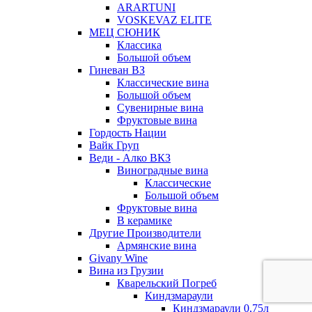
ARARTUNI
VOSKEVAZ ELITE
МЕЦ СЮНИК
Классика
Большой объем
Гиневан ВЗ
Классические вина
Большой объем
Сувенирные вина
Фруктовые вина
Гордость Нации
Вайк Груп
Веди - Алко ВКЗ
Виноградные вина
Классические
Большой объем
Фруктовые вина
В керамике
Другие Производители
Армянские вина
Givany Wine
Вина из Грузии
Кварельский Погреб
Киндзмараули
Киндзмараули 0,75л