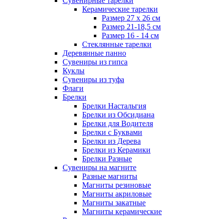
Сувенирные тарелки
Керамические тарелки
Размер 27 х 26 см
Размер 21-18,5 см
Размер 16 - 14 см
Стеклянные тарелки
Деревянные панно
Сувениры из гипса
Куклы
Сувениры из туфа
Флаги
Брелки
Брелки Настальгия
Брелки из Обсидиана
Брелки для Водителя
Брелки с Буквами
Брелки из Дерева
Брелки из Керамики
Брелки Разные
Сувениры на магните
Разные магниты
Магниты резиновые
Магниты акриловые
Магниты закатные
Магниты керамические