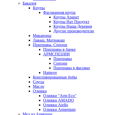
Бакалея
Крупы
Фасованная крупа
Крупы Арарат
Крупы Нат Продукт
Крупы Наша Деревня
Другие производители
Макароны
Лаваш. Матнакаш
Приправы. Специи
Приправы в банке
АРМСПЕЦИИ
Приправы
Специи
Приправы в фасовке
Hamove
Консервированные бобы
Соусы
Масло
Оливки
Оливки "Arm Eco"
Оливки AMADO
Оливки Aiello
Оливки Armenium
Мед из Армении