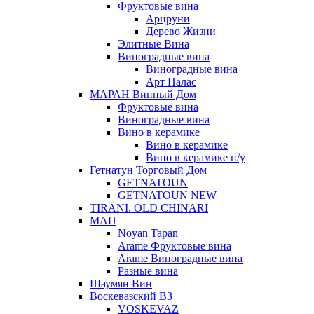
Фруктовые вина
Арцруни
Дерево Жизни
Элитные Вина
Виноградные вина
Виноградные вина
Арт Палас
МАРАН Винный Дом
Фруктовые вина
Виноградные вина
Вино в керамике
Вино в керамике
Вино в керамике п/у
Гетнатун Торговый Дом
GETNATOUN
GETNATOUN NEW
TIRANI. OLD CHINARI
МАП
Noyan Tapan
Arame Фруктовые вина
Arame Виноградные вина
Разные вина
Шаумян Вин
Воскевазский ВЗ
VOSKEVAZ