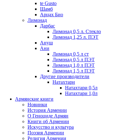
te Gusto
Шамб
Арцах Био
Лимонад
Дарбас
Лимонад 0,5 л. Стекло
Лимонад 1,25 л. ПЭТ
Ануш
Ани
Лимонад 0,5 л ст
Лимонад 0,5 л ПЭТ
Лимонад 1,0 л ПЭТ
Лимонад 1,5 л ПЭТ
Другие производители
Натахтари
Натахтари 0,5л
Натахтари 1,0л
Армянские книги
Новинки
История Армении
О Геноциде Армян
Книги об Армении
Иcкусство и культура
Поэзия Армении
Религия Армении