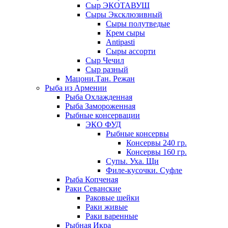
Сыр ЭКОТАВУШ
Сыры Эксклюзивный
Сыры полутведые
Крем сыры
Antipasti
Сыры ассорти
Сыр Чечил
Сыр разный
Мацони.Тан. Режан
Рыба из Армении
Рыба Охлажденная
Рыба Замороженная
Рыбные консервации
ЭКО ФУД
Рыбные консервы
Консервы 240 гр.
Консервы 160 гр.
Супы. Уха. Щи
Филе-кусочки. Суфле
Рыба Копченая
Раки Севанские
Раковые шейки
Раки живые
Раки варенные
Рыбная Икра