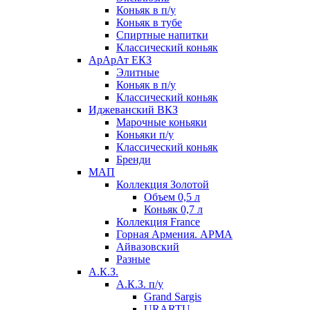
Коньяк в п/у
Коньяк в тубе
Спиртные напитки
Классический коньяк
АрАрАт ЕКЗ
Элитные
Коньяк в п/у
Классический коньяк
Иджеванский ВКЗ
Марочные коньяки
Коньяки п/у
Классический коньяк
Бренди
МАП
Коллекция Золотой
Объем 0,5 л
Коньяк 0,7 л
Коллекция France
Горная Армения. АРМА
Айвазовский
Разные
А.К.З.
А.К.З. п/у
Grand Sargis
URARTU