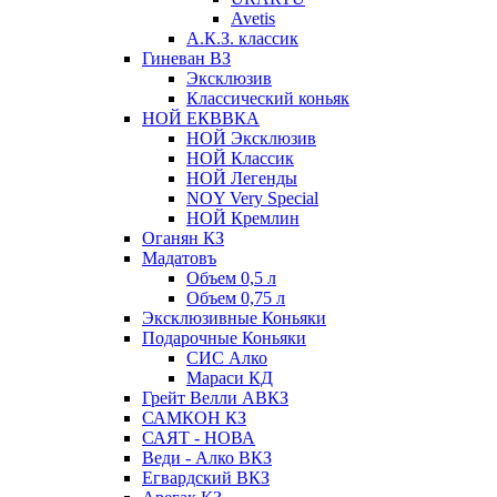
Avetis
А.К.З. классик
Гиневан ВЗ
Эксклюзив
Классический коньяк
НОЙ ЕКВВКА
НОЙ Эксклюзив
НОЙ Классик
НОЙ Легенды
NOY Very Speсial
НОЙ Кремлин
Оганян КЗ
Мадатовъ
Объем 0,5 л
Объем 0,75 л
Эксклюзивные Коньяки
Подарочные Коньяки
СИС Алко
Мараси КД
Грейт Велли АВКЗ
САМКОН КЗ
САЯТ - НОВА
Веди - Алко ВКЗ
Егвардский ВКЗ