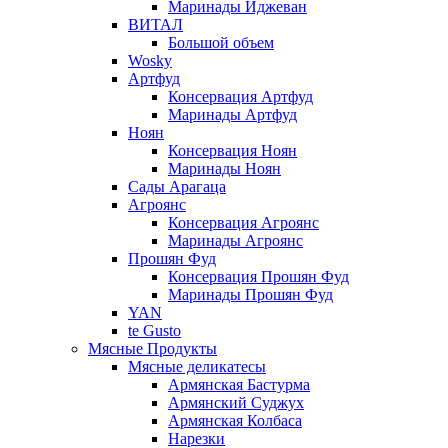
Маринады Иджеван
ВИТАЛ
Большой объем
Wosky
Артфуд
Консервация Артфуд
Маринады Артфуд
Ноян
Консервация Ноян
Маринады Ноян
Сады Арагаца
Агроянс
Консервация Агроянс
Маринады Агроянс
Прошян Фуд
Консервация Прошян Фуд
Маринады Прошян Фуд
YAN
te Gusto
Мясные Продукты
Мясные деликатесы
Армянская Бастурма
Армянский Суджух
Армянская Колбаса
Нарезки