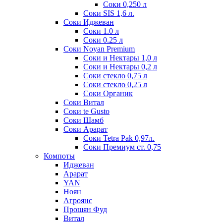
Соки 0,250 л
Соки SIS 1,6 л.
Соки Иджеван
Соки 1.0 л
Соки 0.25 л
Соки Noyan Premium
Соки и Нектары 1,0 л
Соки и Нектары 0,2 л
Соки стекло 0,75 л
Соки стекло 0,25 л
Соки Органик
Соки Витал
Соки te Gusto
Соки Шамб
Соки Арарат
Соки Tetra Pak 0,97л.
Соки Премиум ст. 0,75
Компоты
Иджеван
Арарат
YAN
Ноян
Агроянс
Прошян Фуд
Витал