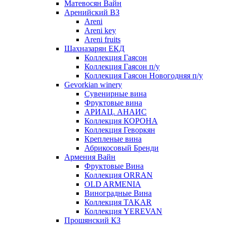
Матевосян Вайн
Аренийский ВЗ
Areni
Areni key
Areni fruits
Шахназарян ЕКД
Коллекция Гаясон
Коллекция Гаясон п/у
Коллекция Гаясон Новогодняя п/у
Gevorkian winery
Сувенирные вина
Фруктовые вина
АРИАЦ. АНАИС
Коллекция КОРОНА
Коллекция Геворкян
Крепленые вина
Абрикосовый Бренди
Армения Вайн
Фруктовые Вина
Коллекция ORRAN
OLD ARMENIA
Виноградные Вина
Коллекция TAKAR
Коллекция YEREVAN
Прошянский КЗ