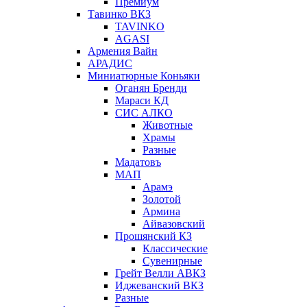
Премиум
Тавинко ВКЗ
TAVINKO
AGASI
Армения Вайн
АРАДИС
Миниатюрные Коньяки
Оганян Бренди
Мараси КД
СИС АЛКО
Животные
Храмы
Разные
Мадатовъ
МАП
Арамэ
Золотой
Армина
Айвазовский
Прошянский КЗ
Классические
Сувенирные
Грейт Велли АВКЗ
Иджеванский ВКЗ
Разные