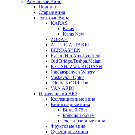
Армянское Вино
Новинки
Старые вина
Элитные Вина
KARAS
Karas
Karas New
ZORAH
ALLURIA. TAKRI.
BERDASHEN
Kataro.Hin Areni.Voskeni
Old Bridge.Tushpa.Malani
KEUSH. Z’art. KOUASH
Jraghatspanyan Winery
Voskevaz - Qotot
Trinity. KOOR. Jan
VAN ARDI
Иджеванский ВКЗ
Коллекционные вина
Виноградные вина
Вина 0,75 л
Большой объем
Эксклюзивные вина
Фруктовые вина
Cувенирные вина