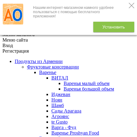
Нашим интернет-магазином намного удобнее
+7 (495) 646-888-1
пользоваться с помощью бесплатного
приложения!
В корзине
0
товаров
Установить
x
Меню каталога
Меню сайта
Вход
Регистрация
Продукты из Армении
Фруктовые консервации
Варенье
ВИТАЛ
Варенья малый объем
Варенья большой объем
Иджеван
Ноян
Шамб
Сады Арагаца
Агроянс
te Gusto
Варга - Фуд
Варенье Proshyan Food