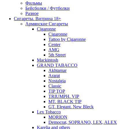
Фильмы
Бейсболки / Футболки
Разное
Сигареты. Витрина 18+
Армянские Сигареты
Cigaronne
Cigaronne
Tattoo by Cigaronne
Center
AMG
5th Street
Mackintosh
GRAND TABACCO
Akhtamar
Ararat
Nostalgia
Classic
TIP TOP
TRIUMPH. VIP
MT. BLACK TIP
GT. Elegant. New Bleck
Lex Tobacco
MORION
Democrat, SOPRANO, LEX, ALEX
Karelia and others