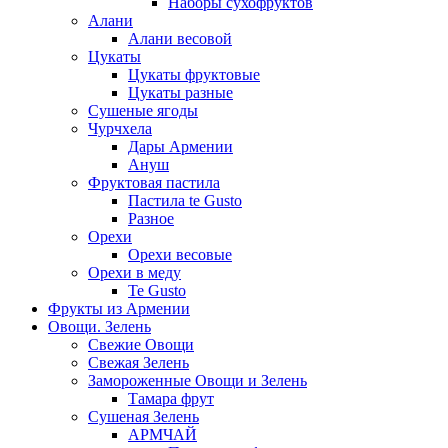
Наборы сухофруктов
Алани
Алани весовой
Цукаты
Цукаты фруктовые
Цукаты разные
Сушеные ягоды
Чурчхела
Дары Армении
Ануш
Фруктовая пастила
Пастила te Gusto
Разное
Орехи
Орехи весовые
Орехи в меду
Te Gusto
Фрукты из Армении
Овощи. Зелень
Свежие Овощи
Свежая Зелень
Замороженные Овощи и Зелень
Тамара фрут
Сушеная Зелень
АРМЧАЙ