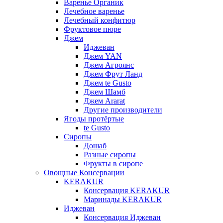
Варенье Органик
Лечебное варенье
Лечебный конфитюр
Фруктовое пюре
Джем
Иджеван
Джем YAN
Джем Агроянс
Джем Фрут Ланд
Джем te Gusto
Джем Шамб
Джем Ararat
Другие производители
Ягоды протёртые
te Gusto
Сиропы
Дошаб
Разные сиропы
Фрукты в сиропе
Овощные Консервации
KERAKUR
Консервация KERAKUR
Маринады KERAKUR
Иджеван
Консервация Иджеван