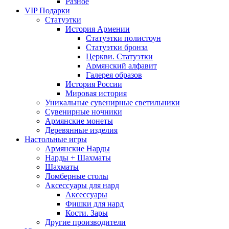
Разное
VIP Подарки
Статуэтки
История Армении
Статуэтки полистоун
Статуэтки бронза
Церкви. Статуэтки
Армянский алфавит
Галерея образов
История России
Мировая история
Уникальные сувенирные светильники
Сувенирные ночники
Армянские монеты
Деревянные изделия
Настольные игры
Армянские Нарды
Нарды + Шахматы
Шахматы
Ломберные столы
Аксессуары для нард
Аксессуары
Фишки для нард
Кости. Зары
Другие производители