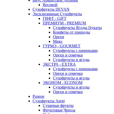
Вкус Араратской Долины
Весовой
Сухофрукты IJEVAN
Эксклюзивные Сухофрукты
ГИФТ - GIFT
ПРЕМИУМ - PREMIUM
Сухофрукты Ягоды Цукаты
Конфеты от природы
Орехи
Микс
ГУРМЭ - GOURMET
Сухофрукты с начинками
Орехи и семечки
Сухофрукты и ягоды
ЭКСТРА - EXTRA
Сухофрукты с начинками
Орехи и семечки
Сухофрукты и ягоды
ЭКОНОМ - ECONOM
Сухофрукты и ягоды
Орехи и семечки
Разное
Сухофрукты Aregi
Сушеные фрукты
Фруктовые Чипсы