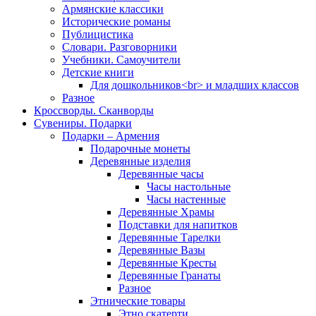
Армянские классики
Исторические романы
Публицистика
Словари. Разговорники
Учебники. Самоучители
Детские книги
Для дошкольников<br> и младших классов
Разное
Кроссворды. Сканворды
Сувениры. Подарки
Подарки – Армения
Подарочные монеты
Деревянные изделия
Деревянные часы
Часы настольные
Часы настенные
Деревянные Храмы
Подставки для напитков
Деревянные Тарелки
Деревянные Вазы
Деревянные Кресты
Деревянные Гранаты
Разное
Этнические товары
Этно скатерти