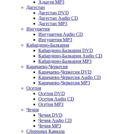
Адыгея MP3
Дагестан
Дагестан DVD
Дагестан Audio CD
Дагестан MP3
Ингушетия
Ингушетия Audio CD
Ингушетия MP3
Кабардино-Балкария
Кабардино-Балкария DVD
Кабардино-Балкария Audio CD
Кабардино-Балкария MP3
Карачаево-Черкесия
Карачаево-Черкесия DVD
Карачаево-Черкесия Audio CD
Карачаево-Черкесия MP3
Осетия
Осетия DVD
Осетия Audio CD
Осетия MP3
Чечня
Чечня DVD
Чечня Audio CD
Чечня MP3
Сборники Кавказа