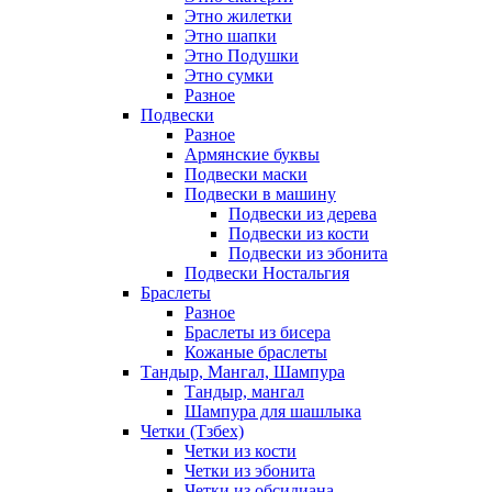
Этно жилетки
Этно шапки
Этно Подушки
Этно сумки
Разное
Подвески
Разное
Армянские буквы
Подвески маски
Подвески в машину
Подвески из дерева
Подвески из кости
Подвески из эбонита
Подвески Ностальгия
Браслеты
Разное
Браслеты из бисера
Кожаные браслеты
Тандыр, Мангал, Шампура
Тандыр, мангал
Шампура для шашлыка
Четки (Тзбех)
Четки из кости
Четки из эбонита
Четки из обсидиана