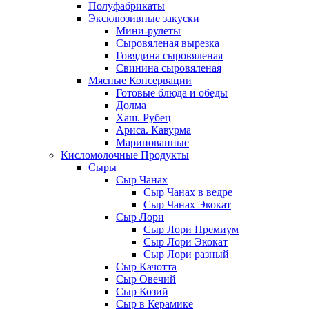
Полуфабрикаты
Эксклюзивные закуски
Мини-рулеты
Сыровяленая вырезка
Говядина сыровяленая
Свинина сыровяленая
Мясные Консервации
Готовые блюда и обеды
Долма
Хаш. Рубец
Ариса. Кавурма
Маринованные
Кисломолочные Продукты
Сыры
Сыр Чанах
Сыр Чанах в ведре
Сыр Чанах Экокат
Сыр Лори
Сыр Лори Премиум
Сыр Лори Экокат
Сыр Лори разный
Сыр Качотта
Сыр Овечий
Сыр Козий
Сыр в Керамике