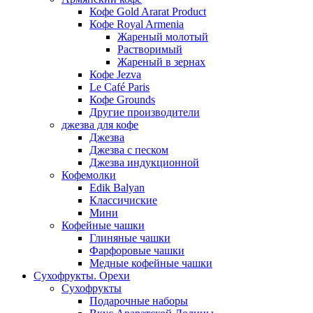
Кофе Gold Ararat Product
Кофе Royal Armenia
Жареный молотый
Растворимый
Жареный в зернах
Кофе Jezva
Le Café Paris
Кофе Grounds
Другие производители
джезва для кофе
Джезва
Джезва с песком
Джезва индукционной
Кофемолки
Edik Balyan
Классичиские
Мини
Кофейные чашки
Глиняные чашки
Фарфоровые чашки
Медные кофейные чашки
Сухофрукты. Орехи
Сухофрукты
Подарочные наборы