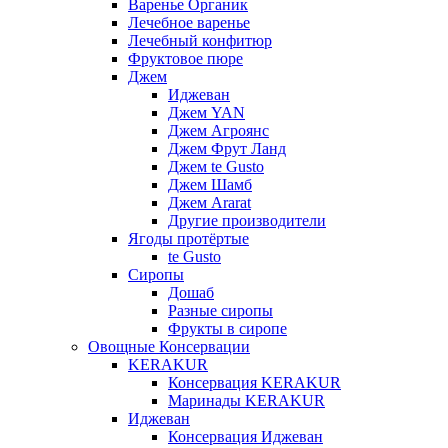
Варенье Органик
Лечебное варенье
Лечебный конфитюр
Фруктовое пюре
Джем
Иджеван
Джем YAN
Джем Агроянс
Джем Фрут Ланд
Джем te Gusto
Джем Шамб
Джем Ararat
Другие производители
Ягоды протёртые
te Gusto
Сиропы
Дошаб
Разные сиропы
Фрукты в сиропе
Овощные Консервации
KERAKUR
Консервация KERAKUR
Маринады KERAKUR
Иджеван
Консервация Иджеван