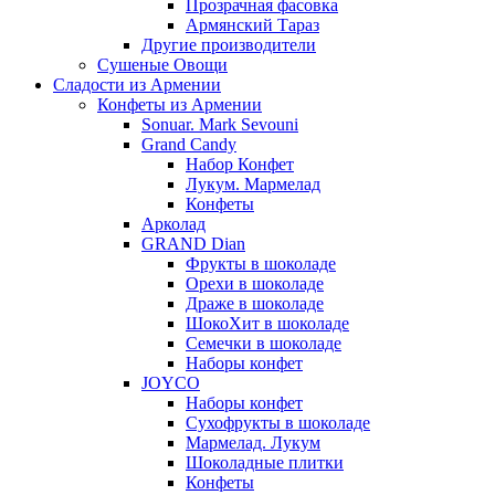
Прозрачная фасовка
Армянский Тараз
Другие производители
Сушеные Овощи
Сладости из Армении
Конфеты из Армении
Sonuar. Mark Sevouni
Grand Candy
Набор Конфет
Лукум. Мармелад
Конфеты
Арколад
GRAND Dian
Фрукты в шоколаде
Орехи в шоколаде
Драже в шоколаде
ШокоХит в шоколаде
Семечки в шоколаде
Наборы конфет
JOYCO
Наборы конфет
Сухофрукты в шоколаде
Мармелад. Лукум
Шоколадные плитки
Конфеты