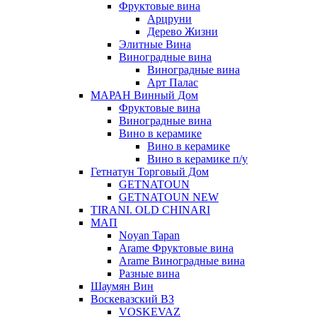
Фруктовые вина
Арцруни
Дерево Жизни
Элитные Вина
Виноградные вина
Виноградные вина
Арт Палас
МАРАН Винный Дом
Фруктовые вина
Виноградные вина
Вино в керамике
Вино в керамике
Вино в керамике п/у
Гетнатун Торговый Дом
GETNATOUN
GETNATOUN NEW
TIRANI. OLD CHINARI
МАП
Noyan Tapan
Arame Фруктовые вина
Arame Виноградные вина
Разные вина
Шаумян Вин
Воскевазский ВЗ
VOSKEVAZ