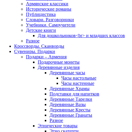
Армянские классики
Исторические романы
Публицистика
Словари. Разговорники
Учебники. Самоучители
Детские книги
Для дошкольников<br> и младших классов
Разное
Кроссворды. Сканворды
Сувениры. Подарки
Подарки – Армения
Подарочные монеты
Деревянные изделия
Деревянные часы
Часы настольные
Часы настенные
Деревянные Храмы
Подставки для напитков
Деревянные Тарелки
Деревянные Вазы
Деревянные Кресты
Деревянные Гранаты
Разное
Этнические товары
Этно скатерти