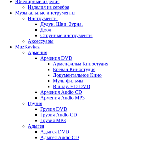
Ювелирные изделия
Изделия из серебра
Музыкальные инструменты
Инструменты
Дудук. Шви. Зурна.
Доол
Струнные инструменты
Аксессуары
MuzKavkaz
Армения
Армения DVD
Арменфильм Киностудия
Ереван Киностудия
Документальное Кино
Мультфильмы
Blu-ray. HD DVD
Армения Audio CD
Армения Audio MP3
Грузия
Грузия DVD
Грузия Audio CD
Грузия MP3
Адыгея
Адыгея DVD
Адыгея Audio CD