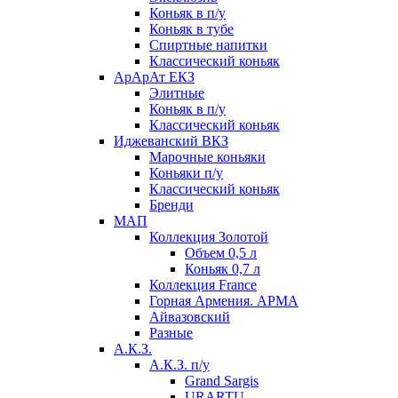
Коньяк в п/у
Коньяк в тубе
Спиртные напитки
Классический коньяк
АрАрАт ЕКЗ
Элитные
Коньяк в п/у
Классический коньяк
Иджеванский ВКЗ
Марочные коньяки
Коньяки п/у
Классический коньяк
Бренди
МАП
Коллекция Золотой
Объем 0,5 л
Коньяк 0,7 л
Коллекция France
Горная Армения. АРМА
Айвазовский
Разные
А.К.З.
А.К.З. п/у
Grand Sargis
URARTU