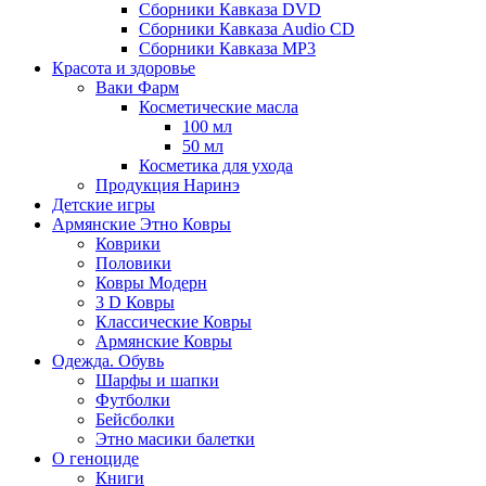
Сборники Кавказа DVD
Сборники Кавказа Audio CD
Сборники Кавказа MP3
Красота и здоровье
Ваки Фарм
Косметические масла
100 мл
50 мл
Косметика для ухода
Продукция Наринэ
Детские игры
Армянские Этно Ковры
Коврики
Половики
Ковры Модерн
3 D Ковры
Классические Ковры
Армянские Ковры
Одежда. Обувь
Шарфы и шапки
Футболки
Бейсболки
Этно масики балетки
О геноциде
Книги