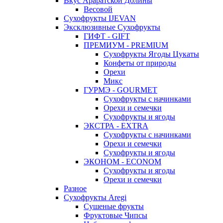
Вкус Араратской Долины
Весовой
Сухофрукты IJEVAN
Эксклюзивные Сухофрукты
ГИФТ - GIFT
ПРЕМИУМ - PREMIUM
Сухофрукты Ягоды Цукаты
Конфеты от природы
Орехи
Микс
ГУРМЭ - GOURMET
Сухофрукты с начинками
Орехи и семечки
Сухофрукты и ягоды
ЭКСТРА - EXTRA
Сухофрукты с начинками
Орехи и семечки
Сухофрукты и ягоды
ЭКОНОМ - ECONOM
Сухофрукты и ягоды
Орехи и семечки
Разное
Сухофрукты Aregi
Сушеные фрукты
Фруктовые Чипсы