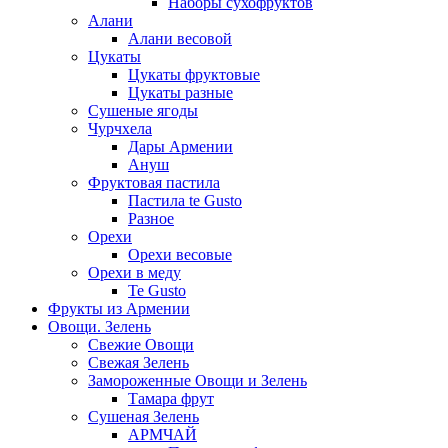
Наборы сухофруктов
Алани
Алани весовой
Цукаты
Цукаты фруктовые
Цукаты разные
Сушеные ягоды
Чурчхела
Дары Армении
Ануш
Фруктовая пастила
Пастила te Gusto
Разное
Орехи
Орехи весовые
Орехи в меду
Te Gusto
Фрукты из Армении
Овощи. Зелень
Свежие Овощи
Свежая Зелень
Замороженные Овощи и Зелень
Тамара фрут
Сушеная Зелень
АРМЧАЙ