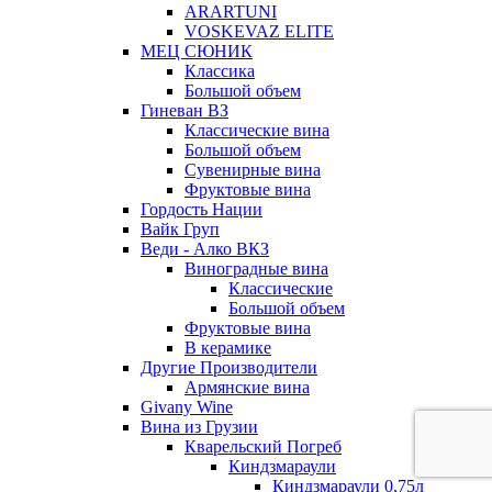
ARARTUNI
VOSKEVAZ ELITE
МЕЦ СЮНИК
Классика
Большой объем
Гиневан ВЗ
Классические вина
Большой объем
Сувенирные вина
Фруктовые вина
Гордость Нации
Вайк Груп
Веди - Алко ВКЗ
Виноградные вина
Классические
Большой объем
Фруктовые вина
В керамике
Другие Производители
Армянские вина
Givany Wine
Вина из Грузии
Кварельский Погреб
Киндзмараули
Киндзмараули 0,75л