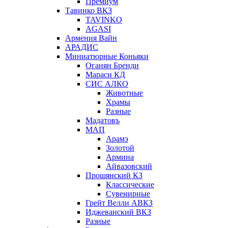
Премиум
Тавинко ВКЗ
TAVINKO
AGASI
Армения Вайн
АРАДИС
Миниатюрные Коньяки
Оганян Бренди
Мараси КД
СИС АЛКО
Животные
Храмы
Разные
Мадатовъ
МАП
Арамэ
Золотой
Армина
Айвазовский
Прошянский КЗ
Классические
Сувенирные
Грейт Велли АВКЗ
Иджеванский ВКЗ
Разные