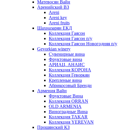
Матевосян Вайн
Аренийский ВЗ
Areni
Areni key
Areni fruits
Шахназарян ЕКД
Коллекция Гаясон
Коллекция Гаясон п/у
Коллекция Гаясон Новогодняя п/у
Gevorkian winery
Сувенирные вина
Фруктовые вина
АРИАЦ. АНАИС
Коллекция КОРОНА
Коллекция Геворкян
Крепленые вина
Абрикосовый Бренди
Армения Вайн
Фруктовые Вина
Коллекция ORRAN
OLD ARMENIA
Виноградные Вина
Коллекция TAKAR
Коллекция YEREVAN
Прошянский КЗ