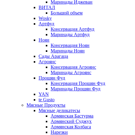
Маринады Иджеван
ВИТАЛ
Большой объем
Wosky
Артфуд
Консервация Артфуд
Маринады Артфуд
Ноян
Консервация Ноян
Маринады Ноян
Сады Арагаца
Агроянс
Консервация Агроянс
Маринады Агроянс
Прошян Фуд
Консервация Прошян Фуд
Маринады Прошян Фуд
YAN
te Gusto
Мясные Продукты
Мясные деликатесы
Армянская Бастурма
Армянский Суджух
Армянская Колбаса
Нарезки