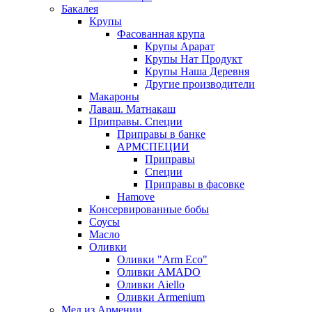
Бакалея
Крупы
Фасованная крупа
Крупы Арарат
Крупы Нат Продукт
Крупы Наша Деревня
Другие производители
Макароны
Лаваш. Матнакаш
Приправы. Специи
Приправы в банке
АРМСПЕЦИИ
Приправы
Специи
Приправы в фасовке
Hamove
Консервированные бобы
Соусы
Масло
Оливки
Оливки "Arm Eco"
Оливки AMADO
Оливки Aiello
Оливки Armenium
Мед из Армении