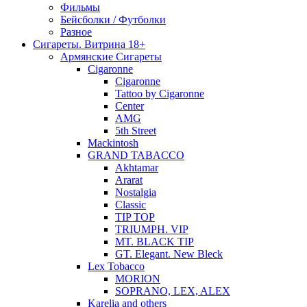
Фильмы
Бейсболки / Футболки
Разное
Сигареты. Витрина 18+
Армянские Сигареты
Cigaronne
Cigaronne
Tattoo by Cigaronne
Center
AMG
5th Street
Mackintosh
GRAND TABACCO
Akhtamar
Ararat
Nostalgia
Classic
TIP TOP
TRIUMPH. VIP
MT. BLACK TIP
GT. Elegant. New Bleck
Lex Tobacco
MORION
SOPRANO, LEX, ALEX
Karelia and others