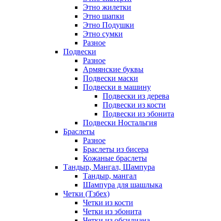
Этно жилетки
Этно шапки
Этно Подушки
Этно сумки
Разное
Подвески
Разное
Армянские буквы
Подвески маски
Подвески в машину
Подвески из дерева
Подвески из кости
Подвески из эбонита
Подвески Ностальгия
Браслеты
Разное
Браслеты из бисера
Кожаные браслеты
Тандыр, Мангал, Шампура
Тандыр, мангал
Шампура для шашлыка
Четки (Тзбех)
Четки из кости
Четки из эбонита
Четки из обсидиана