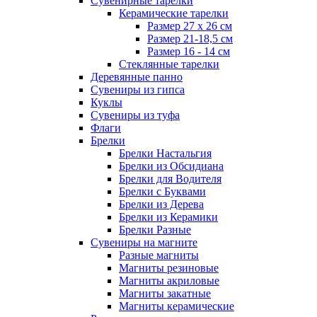
Сувенирные тарелки
Керамические тарелки
Размер 27 х 26 см
Размер 21-18,5 см
Размер 16 - 14 см
Стеклянные тарелки
Деревянные панно
Сувениры из гипса
Куклы
Сувениры из туфа
Флаги
Брелки
Брелки Настальгия
Брелки из Обсидиана
Брелки для Водителя
Брелки с Буквами
Брелки из Дерева
Брелки из Керамики
Брелки Разные
Сувениры на магните
Разные магниты
Магниты резиновые
Магниты акриловые
Магниты закатные
Магниты керамические