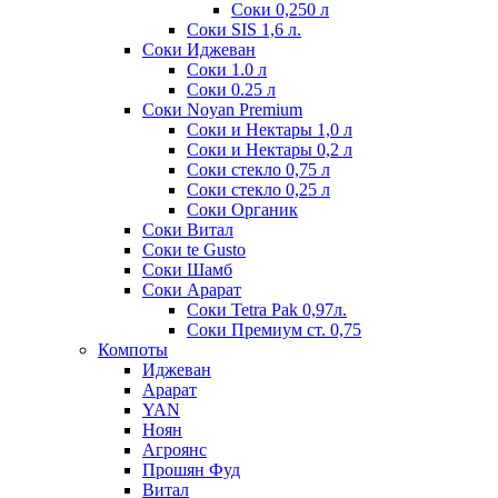
Соки 0,250 л
Соки SIS 1,6 л.
Соки Иджеван
Соки 1.0 л
Соки 0.25 л
Соки Noyan Premium
Соки и Нектары 1,0 л
Соки и Нектары 0,2 л
Соки стекло 0,75 л
Соки стекло 0,25 л
Соки Органик
Соки Витал
Соки te Gusto
Соки Шамб
Соки Арарат
Соки Tetra Pak 0,97л.
Соки Премиум ст. 0,75
Компоты
Иджеван
Арарат
YAN
Ноян
Агроянс
Прошян Фуд
Витал