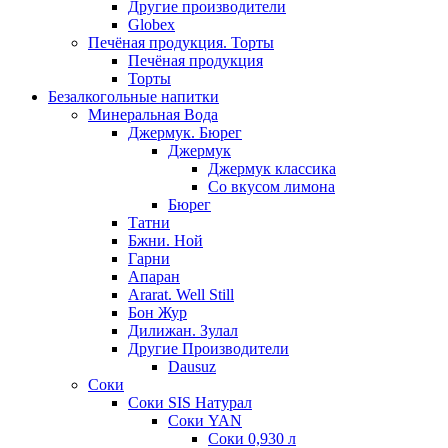
Другие производители
Globex
Печёная продукция. Торты
Печёная продукция
Торты
Безалкогольные напитки
Минеральная Вода
Джермук. Бюрег
Джермук
Джермук классика
Со вкусом лимона
Бюрег
Татни
Бжни. Ной
Гарни
Апаран
Ararat. Well Still
Бон Жур
Дилижан. Зулал
Другие Производители
Dausuz
Соки
Соки SIS Натурал
Соки YAN
Соки 0,930 л