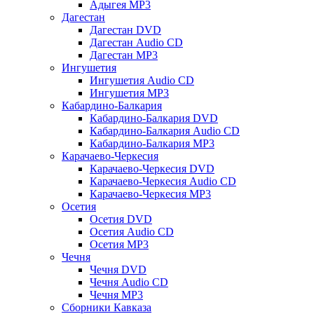
Адыгея MP3
Дагестан
Дагестан DVD
Дагестан Audio CD
Дагестан MP3
Ингушетия
Ингушетия Audio CD
Ингушетия MP3
Кабардино-Балкария
Кабардино-Балкария DVD
Кабардино-Балкария Audio CD
Кабардино-Балкария MP3
Карачаево-Черкесия
Карачаево-Черкесия DVD
Карачаево-Черкесия Audio CD
Карачаево-Черкесия MP3
Осетия
Осетия DVD
Осетия Audio CD
Осетия MP3
Чечня
Чечня DVD
Чечня Audio CD
Чечня MP3
Сборники Кавказа