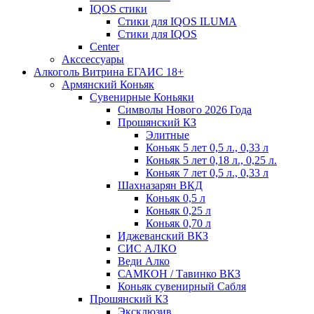
IQOS стики
Стики для IQOS ILUMA
Стики для IQOS
Сenter
Акссессуары
Алкоголь Витрина ЕГАИС 18+
Армянский Коньяк
Сувенирные Коньяки
Символы Нового 2026 Года
Прошянский КЗ
Элитные
Коньяк 5 лет 0,5 л., 0,33 л
Коньяк 5 лет 0,18 л., 0,25 л.
Коньяк 7 лет 0,5 л., 0,33 л
Шахназарян ВКД
Коньяк 0,5 л
Коньяк 0,25 л
Коньяк 0,70 л
Иджеванский ВКЗ
СИС АЛКО
Веди Алко
САМКОН / Тавинко ВКЗ
Коньяк сувенирный Сабля
Прошянский КЗ
Эксклюзив