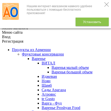
Нашим интернет-магазином намного удобнее
+7 (495) 646-888-1
пользоваться с помощью бесплатного
приложения!
В корзине
0
товаров
Установить
x
Меню каталога
Меню сайта
Вход
Регистрация
Продукты из Армении
Фруктовые консервации
Варенье
ВИТАЛ
Варенья малый объем
Варенья большой объем
Иджеван
Ноян
Шамб
Сады Арагаца
Агроянс
te Gusto
Варга - Фуд
Варенье Proshyan Food