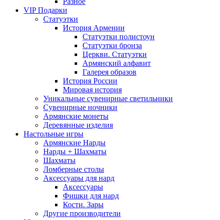
Разное
VIP Подарки
Статуэтки
История Армении
Статуэтки полистоун
Статуэтки бронза
Церкви. Статуэтки
Армянский алфавит
Галерея образов
История России
Мировая история
Уникальные сувенирные светильники
Сувенирные ночники
Армянские монеты
Деревянные изделия
Настольные игры
Армянские Нарды
Нарды + Шахматы
Шахматы
Ломберные столы
Аксессуары для нард
Аксессуары
Фишки для нард
Кости. Зары
Другие производители