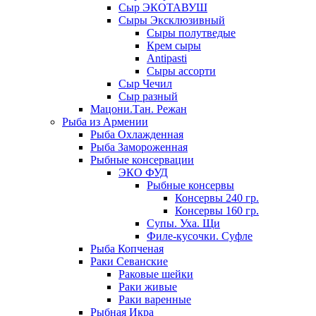
Сыр ЭКОТАВУШ
Сыры Эксклюзивный
Сыры полутведые
Крем сыры
Antipasti
Сыры ассорти
Сыр Чечил
Сыр разный
Мацони.Тан. Режан
Рыба из Армении
Рыба Охлажденная
Рыба Замороженная
Рыбные консервации
ЭКО ФУД
Рыбные консервы
Консервы 240 гр.
Консервы 160 гр.
Супы. Уха. Щи
Филе-кусочки. Суфле
Рыба Копченая
Раки Севанские
Раковые шейки
Раки живые
Раки варенные
Рыбная Икра