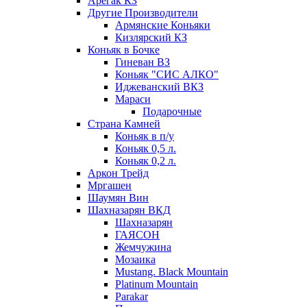
Арегак КЗ
Другие Производители
Армянские Коньяки
Кизлярский КЗ
Коньяк в Бочке
Гиневан ВЗ
Коньяк "СИС АЛКО"
Иджеванский ВКЗ
Мараси
Подарочные
Страна Камней
Коньяк в п/у
Коньяк 0,5 л.
Коньяк 0,2 л.
Аркон Трейд
Мргашен
Шаумян Вин
Шахназарян ВКД
Шахназарян
ГАЯСОН
Жемчужина
Мозаика
Mustang. Black Mountain
Platinum Mountain
Parakar