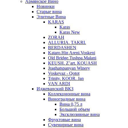
Армянское Вино
Новинки
Старые вина
Элитные Вина
KARAS
Karas
Karas New
ZORAH
ALLURIA. TAKRI.
BERDASHEN
Kataro.Hin Areni.Voskeni
Old Bridge.Tushpa.Malani
KEUSH. Z’art. KOUASH
Jraghatspanyan Winery
Voskevaz - Qotot
Trinity. KOOR. Jan
VAN ARDI
Иджеванский ВКЗ
Коллекционные вина
Виноградные вина
Вина 0,75 л
Большой объем
Эксклюзивные вина
Фруктовые вина
Cувенирные вина