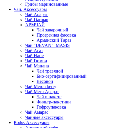
Грибы маринованные
Чай. Аксессуары
Чай Арарат
Чай Darman
АРМЧАЙ
Чай заварочный
Прозрачная фасовка
Армянский Тараз
Чай "IJEVAN". MASIS
Чай Агат
Чай Нане
Чай Гюмри
Чай Манана
Чай травяной
Био-сертифицированный
Весовой
Чай Meron berry
Чай Мега Арарат
Чай в пакете
Фильтр-пакетики
Гофроупаковка
Чай Амарас
Чайные аксессуары
Кофе. Аксессуары
Армянский кофе