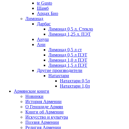
te Gusto
Шамб
Арцах Био
Лимонад
Дарбас
Лимонад 0,5 л. Стекло
Лимонад 1,25 л. ПЭТ
Ануш
Ани
Лимонад 0,5 л ст
Лимонад 0,5 л ПЭТ
Лимонад 1,0 л ПЭТ
Лимонад 1,5 л ПЭТ
Другие производители
Натахтари
Натахтари 0,5л
Натахтари 1,0л
Армянские книги
Новинки
История Армении
О Геноциде Армян
Книги об Армении
Иcкусство и культура
Поэзия Армении
Религия Армении