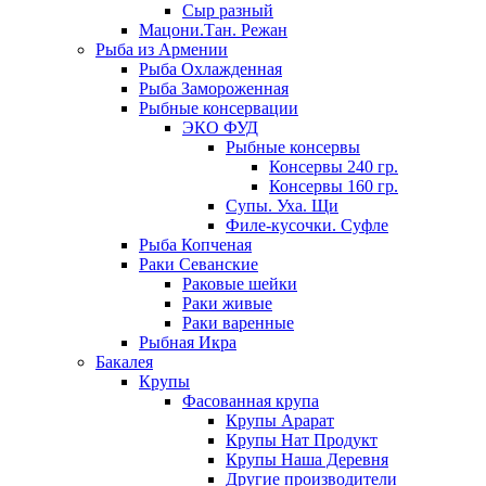
Сыр разный
Мацони.Тан. Режан
Рыба из Армении
Рыба Охлажденная
Рыба Замороженная
Рыбные консервации
ЭКО ФУД
Рыбные консервы
Консервы 240 гр.
Консервы 160 гр.
Супы. Уха. Щи
Филе-кусочки. Суфле
Рыба Копченая
Раки Севанские
Раковые шейки
Раки живые
Раки варенные
Рыбная Икра
Бакалея
Крупы
Фасованная крупа
Крупы Арарат
Крупы Нат Продукт
Крупы Наша Деревня
Другие производители