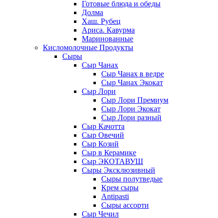
Готовые блюда и обеды
Долма
Хаш. Рубец
Ариса. Кавурма
Маринованные
Кисломолочные Продукты
Сыры
Сыр Чанах
Сыр Чанах в ведре
Сыр Чанах Экокат
Сыр Лори
Сыр Лори Премиум
Сыр Лори Экокат
Сыр Лори разный
Сыр Качотта
Сыр Овечий
Сыр Козий
Сыр в Керамике
Сыр ЭКОТАВУШ
Сыры Эксклюзивный
Сыры полутведые
Крем сыры
Antipasti
Сыры ассорти
Сыр Чечил