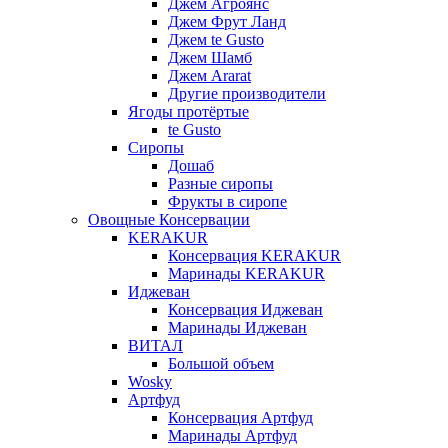
Джем Агроянс
Джем Фрут Ланд
Джем te Gusto
Джем Шамб
Джем Ararat
Другие производители
Ягоды протёртые
te Gusto
Сиропы
Дошаб
Разные сиропы
Фрукты в сиропе
Овощные Консервации
KERAKUR
Консервация KERAKUR
Маринады KERAKUR
Иджеван
Консервация Иджеван
Маринады Иджеван
ВИТАЛ
Большой объем
Wosky
Артфуд
Консервация Артфуд
Маринады Артфуд