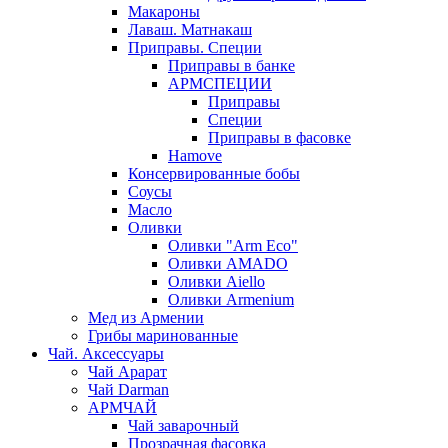
Макароны
Лаваш. Матнакаш
Приправы. Специи
Приправы в банке
АРМСПЕЦИИ
Приправы
Специи
Приправы в фасовке
Hamove
Консервированные бобы
Соусы
Масло
Оливки
Оливки "Arm Eco"
Оливки AMADO
Оливки Aiello
Оливки Armenium
Мед из Армении
Грибы маринованные
Чай. Аксессуары
Чай Арарат
Чай Darman
АРМЧАЙ
Чай заварочный
Прозрачная фасовка