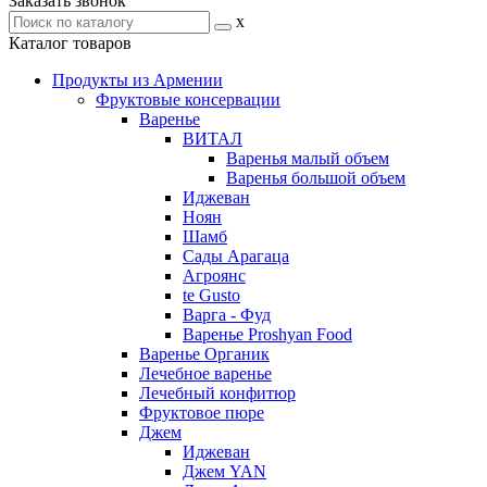
Заказать звонок
x
Каталог товаров
Продукты из Армении
Фруктовые консервации
Варенье
ВИТАЛ
Варенья малый объем
Варенья большой объем
Иджеван
Ноян
Шамб
Сады Арагаца
Агроянс
te Gusto
Варга - Фуд
Варенье Proshyan Food
Варенье Органик
Лечебное варенье
Лечебный конфитюр
Фруктовое пюре
Джем
Иджеван
Джем YAN