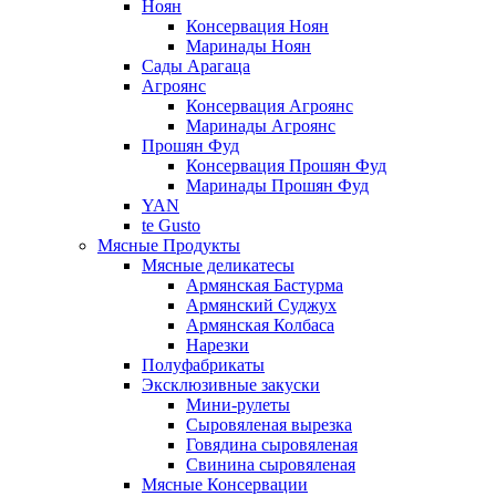
Ноян
Консервация Ноян
Маринады Ноян
Сады Арагаца
Агроянс
Консервация Агроянс
Маринады Агроянс
Прошян Фуд
Консервация Прошян Фуд
Маринады Прошян Фуд
YAN
te Gusto
Мясные Продукты
Мясные деликатесы
Армянская Бастурма
Армянский Суджух
Армянская Колбаса
Нарезки
Полуфабрикаты
Эксклюзивные закуски
Мини-рулеты
Сыровяленая вырезка
Говядина сыровяленая
Свинина сыровяленая
Мясные Консервации