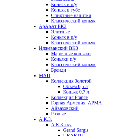
Коньяк в п/у
Коньяк в тубе
Спиртные напитки
Классический коньяк
АрАрАт ЕКЗ
Элитные
Коньяк в п/у
Классический коньяк
Иджеванский ВКЗ
Марочные коньяки
Коньяки п/у
Классический коньяк
Бренди
МАП
Коллекция Золотой
Объем 0,5 л
Коньяк 0,7 л
Коллекция France
Горная Армения. АРМА
Айвазовский
Разные
А.К.З.
А.К.З. п/у
Grand Sargis
URARTU