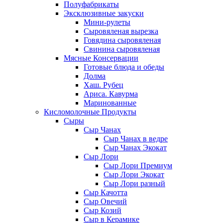
Полуфабрикаты
Эксклюзивные закуски
Мини-рулеты
Сыровяленая вырезка
Говядина сыровяленая
Свинина сыровяленая
Мясные Консервации
Готовые блюда и обеды
Долма
Хаш. Рубец
Ариса. Кавурма
Маринованные
Кисломолочные Продукты
Сыры
Сыр Чанах
Сыр Чанах в ведре
Сыр Чанах Экокат
Сыр Лори
Сыр Лори Премиум
Сыр Лори Экокат
Сыр Лори разный
Сыр Качотта
Сыр Овечий
Сыр Козий
Сыр в Керамике