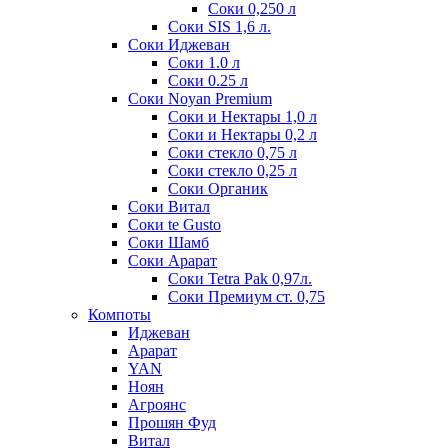
Соки 0,250 л
Соки SIS 1,6 л.
Соки Иджеван
Соки 1.0 л
Соки 0.25 л
Соки Noyan Premium
Соки и Нектары 1,0 л
Соки и Нектары 0,2 л
Соки стекло 0,75 л
Соки стекло 0,25 л
Соки Органик
Соки Витал
Соки te Gusto
Соки Шамб
Соки Арарат
Соки Tetra Pak 0,97л.
Соки Премиум ст. 0,75
Компоты
Иджеван
Арарат
YAN
Ноян
Агроянс
Прошян Фуд
Витал