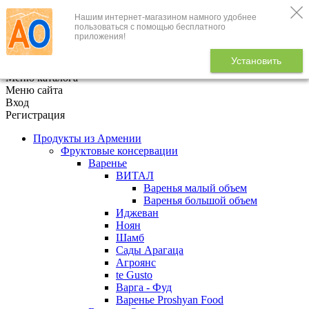
Нашим интернет-магазином намного удобнее
+7 (495) 646-888-1
пользоваться с помощью бесплатного
приложения!
В корзине
0
товаров
Установить
x
Меню каталога
Меню сайта
Вход
Регистрация
Продукты из Армении
Фруктовые консервации
Варенье
ВИТАЛ
Варенья малый объем
Варенья большой объем
Иджеван
Ноян
Шамб
Сады Арагаца
Агроянс
te Gusto
Варга - Фуд
Варенье Proshyan Food