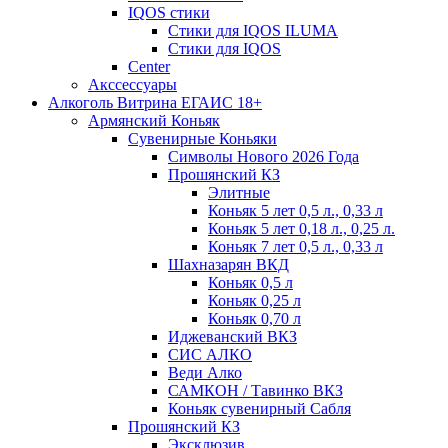
IQOS стики
Стики для IQOS ILUMA
Стики для IQOS
Сenter
Акссессуары
Алкоголь Витрина ЕГАИС 18+
Армянский Коньяк
Сувенирные Коньяки
Символы Нового 2026 Года
Прошянский КЗ
Элитные
Коньяк 5 лет 0,5 л., 0,33 л
Коньяк 5 лет 0,18 л., 0,25 л.
Коньяк 7 лет 0,5 л., 0,33 л
Шахназарян ВКД
Коньяк 0,5 л
Коньяк 0,25 л
Коньяк 0,70 л
Иджеванский ВКЗ
СИС АЛКО
Веди Алко
САМКОН / Тавинко ВКЗ
Коньяк сувенирный Сабля
Прошянский КЗ
Эксклюзив