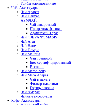
Грибы маринованные
Чай. Аксессуары
Чай Арарат
Чай Darman
АРМЧАЙ
Чай заварочный
Прозрачная фасовка
Армянский Тараз
Чай "IJEVAN". MASIS
Чай Агат
Чай Нане
Чай Гюмри
Чай Манана
Чай травяной
Био-сертифицированный
Весовой
Чай Meron berry
Чай Мега Арарат
Чай в пакете
Фильтр-пакетики
Гофроупаковка
Чай Амарас
Чайные аксессуары
Кофе. Аксессуары
Армянский кофе