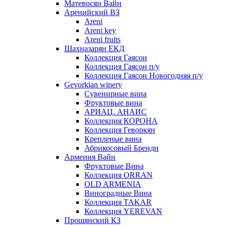
Матевосян Вайн
Аренийский ВЗ
Areni
Areni key
Areni fruits
Шахназарян ЕКД
Коллекция Гаясон
Коллекция Гаясон п/у
Коллекция Гаясон Новогодняя п/у
Gevorkian winery
Сувенирные вина
Фруктовые вина
АРИАЦ. АНАИС
Коллекция КОРОНА
Коллекция Геворкян
Крепленые вина
Абрикосовый Бренди
Армения Вайн
Фруктовые Вина
Коллекция ORRAN
OLD ARMENIA
Виноградные Вина
Коллекция TAKAR
Коллекция YEREVAN
Прошянский КЗ