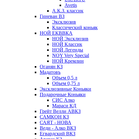
Avetis
А.К.З. классик
Гиневан ВЗ
Эксклюзив
Классический коньяк
НОЙ ЕКВВКА
НОЙ Эксклюзив
НОЙ Классик
НОЙ Легенды
NOY Very Speсial
НОЙ Кремлин
Оганян КЗ
Мадатовъ
Объем 0,5 л
Объем 0,75 л
Эксклюзивные Коньяки
Подарочные Коньяки
СИС Алко
Мараси КД
Грейт Велли АВКЗ
САМКОН КЗ
САЯТ - НОВА
Веди - Алко ВКЗ
Егвардский ВКЗ