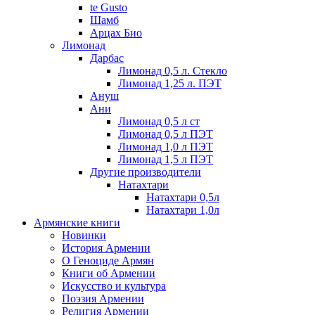
te Gusto
Шамб
Арцах Био
Лимонад
Дарбас
Лимонад 0,5 л. Стекло
Лимонад 1,25 л. ПЭТ
Ануш
Ани
Лимонад 0,5 л ст
Лимонад 0,5 л ПЭТ
Лимонад 1,0 л ПЭТ
Лимонад 1,5 л ПЭТ
Другие производители
Натахтари
Натахтари 0,5л
Натахтари 1,0л
Армянские книги
Новинки
История Армении
О Геноциде Армян
Книги об Армении
Иcкусство и культура
Поэзия Армении
Религия Армении