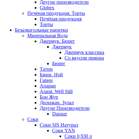
Другие производители
Globex
Печёная продукция. Торты
Печёная продукция
Торты
Безалкогольные напитки
Минеральная Вода
Джермук. Бюрег
Джермук
Джермук классика
Со вкусом лимона
Бюрег
Татни
Бжни. Ной
Гарни
Апаран
Ararat. Well Still
Бон Жур
Дилижан. Зулал
Другие Производители
Dausuz
Соки
Соки SIS Натурал
Соки YAN
Соки 0,930 л