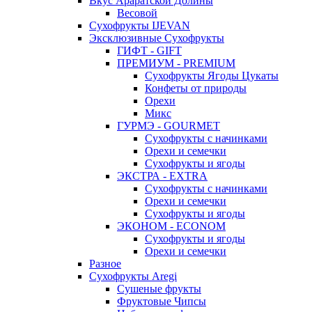
Вкус Араратской Долины
Весовой
Сухофрукты IJEVAN
Эксклюзивные Сухофрукты
ГИФТ - GIFT
ПРЕМИУМ - PREMIUM
Сухофрукты Ягоды Цукаты
Конфеты от природы
Орехи
Микс
ГУРМЭ - GOURMET
Сухофрукты с начинками
Орехи и семечки
Сухофрукты и ягоды
ЭКСТРА - EXTRA
Сухофрукты с начинками
Орехи и семечки
Сухофрукты и ягоды
ЭКОНОМ - ECONOM
Сухофрукты и ягоды
Орехи и семечки
Разное
Сухофрукты Aregi
Сушеные фрукты
Фруктовые Чипсы