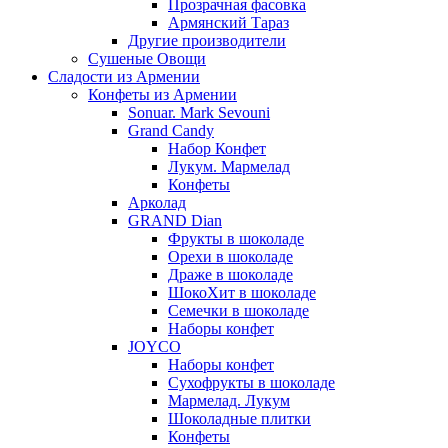
Прозрачная фасовка
Армянский Тараз
Другие производители
Сушеные Овощи
Сладости из Армении
Конфеты из Армении
Sonuar. Mark Sevouni
Grand Candy
Набор Конфет
Лукум. Мармелад
Конфеты
Арколад
GRAND Dian
Фрукты в шоколаде
Орехи в шоколаде
Драже в шоколаде
ШокоХит в шоколаде
Семечки в шоколаде
Наборы конфет
JOYCO
Наборы конфет
Сухофрукты в шоколаде
Мармелад. Лукум
Шоколадные плитки
Конфеты