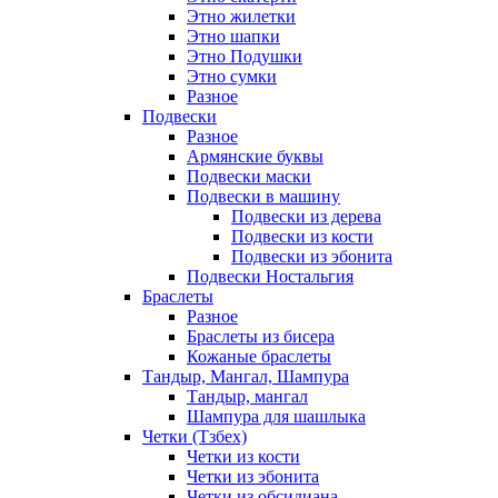
Этно жилетки
Этно шапки
Этно Подушки
Этно сумки
Разное
Подвески
Разное
Армянские буквы
Подвески маски
Подвески в машину
Подвески из дерева
Подвески из кости
Подвески из эбонита
Подвески Ностальгия
Браслеты
Разное
Браслеты из бисера
Кожаные браслеты
Тандыр, Мангал, Шампура
Тандыр, мангал
Шампура для шашлыка
Четки (Тзбех)
Четки из кости
Четки из эбонита
Четки из обсидиана