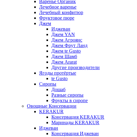
Варенье Органик
Лечебное варенье
Лечебный конфитюр
Фруктовое пюре
Джем
Иджеван
Джем YAN
Джем Агроянс
Джем Фрут Ланд
Джем te Gusto
Джем Шамб
Джем Ararat
Другие производители
Ягоды протёртые
te Gusto
Сиропы
Дошаб
Разные сиропы
Фрукты в сиропе
Овощные Консервации
KERAKUR
Консервация KERAKUR
Маринады KERAKUR
Иджеван
Консервация Иджеван