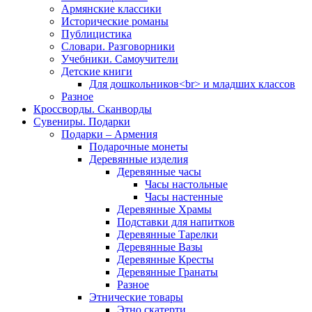
Армянские классики
Исторические романы
Публицистика
Словари. Разговорники
Учебники. Самоучители
Детские книги
Для дошкольников<br> и младших классов
Разное
Кроссворды. Сканворды
Сувениры. Подарки
Подарки – Армения
Подарочные монеты
Деревянные изделия
Деревянные часы
Часы настольные
Часы настенные
Деревянные Храмы
Подставки для напитков
Деревянные Тарелки
Деревянные Вазы
Деревянные Кресты
Деревянные Гранаты
Разное
Этнические товары
Этно скатерти