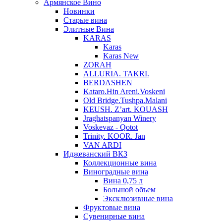
Армянское Вино
Новинки
Старые вина
Элитные Вина
KARAS
Karas
Karas New
ZORAH
ALLURIA. TAKRI.
BERDASHEN
Kataro.Hin Areni.Voskeni
Old Bridge.Tushpa.Malani
KEUSH. Z’art. KOUASH
Jraghatspanyan Winery
Voskevaz - Qotot
Trinity. KOOR. Jan
VAN ARDI
Иджеванский ВКЗ
Коллекционные вина
Виноградные вина
Вина 0,75 л
Большой объем
Эксклюзивные вина
Фруктовые вина
Cувенирные вина