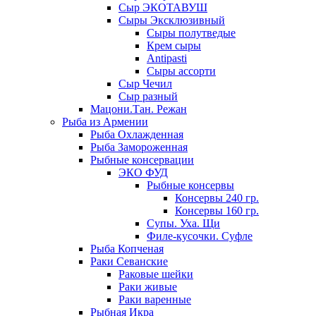
Сыр ЭКОТАВУШ
Сыры Эксклюзивный
Сыры полутведые
Крем сыры
Antipasti
Сыры ассорти
Сыр Чечил
Сыр разный
Мацони.Тан. Режан
Рыба из Армении
Рыба Охлажденная
Рыба Замороженная
Рыбные консервации
ЭКО ФУД
Рыбные консервы
Консервы 240 гр.
Консервы 160 гр.
Супы. Уха. Щи
Филе-кусочки. Суфле
Рыба Копченая
Раки Севанские
Раковые шейки
Раки живые
Раки варенные
Рыбная Икра