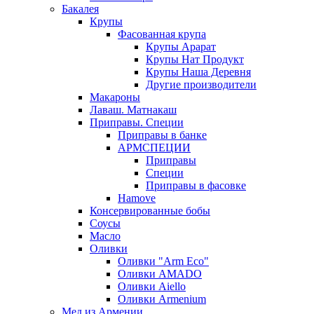
Бакалея
Крупы
Фасованная крупа
Крупы Арарат
Крупы Нат Продукт
Крупы Наша Деревня
Другие производители
Макароны
Лаваш. Матнакаш
Приправы. Специи
Приправы в банке
АРМСПЕЦИИ
Приправы
Специи
Приправы в фасовке
Hamove
Консервированные бобы
Соусы
Масло
Оливки
Оливки "Arm Eco"
Оливки AMADO
Оливки Aiello
Оливки Armenium
Мед из Армении