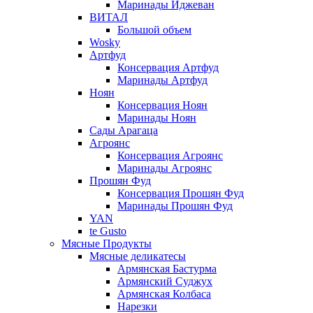
Маринады Иджеван
ВИТАЛ
Большой объем
Wosky
Артфуд
Консервация Артфуд
Маринады Артфуд
Ноян
Консервация Ноян
Маринады Ноян
Сады Арагаца
Агроянс
Консервация Агроянс
Маринады Агроянс
Прошян Фуд
Консервация Прошян Фуд
Маринады Прошян Фуд
YAN
te Gusto
Мясные Продукты
Мясные деликатесы
Армянская Бастурма
Армянский Суджух
Армянская Колбаса
Нарезки