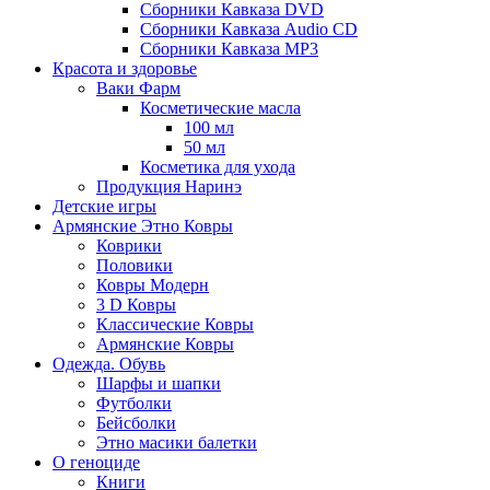
Сборники Кавказа DVD
Сборники Кавказа Audio CD
Сборники Кавказа MP3
Красота и здоровье
Ваки Фарм
Косметические масла
100 мл
50 мл
Косметика для ухода
Продукция Наринэ
Детские игры
Армянские Этно Ковры
Коврики
Половики
Ковры Модерн
3 D Ковры
Классические Ковры
Армянские Ковры
Одежда. Обувь
Шарфы и шапки
Футболки
Бейсболки
Этно масики балетки
О геноциде
Книги