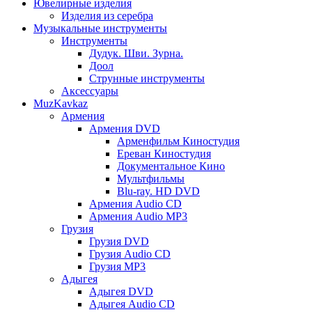
Ювелирные изделия
Изделия из серебра
Музыкальные инструменты
Инструменты
Дудук. Шви. Зурна.
Доол
Струнные инструменты
Аксессуары
MuzKavkaz
Армения
Армения DVD
Арменфильм Киностудия
Ереван Киностудия
Документальное Кино
Мультфильмы
Blu-ray. HD DVD
Армения Audio CD
Армения Audio MP3
Грузия
Грузия DVD
Грузия Audio CD
Грузия MP3
Адыгея
Адыгея DVD
Адыгея Audio CD