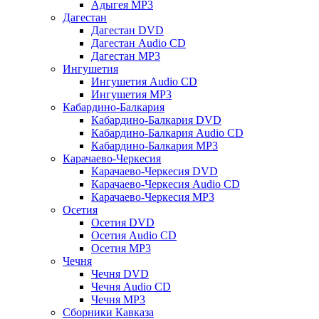
Адыгея MP3
Дагестан
Дагестан DVD
Дагестан Audio CD
Дагестан MP3
Ингушетия
Ингушетия Audio CD
Ингушетия MP3
Кабардино-Балкария
Кабардино-Балкария DVD
Кабардино-Балкария Audio CD
Кабардино-Балкария MP3
Карачаево-Черкесия
Карачаево-Черкесия DVD
Карачаево-Черкесия Audio CD
Карачаево-Черкесия MP3
Осетия
Осетия DVD
Осетия Audio CD
Осетия MP3
Чечня
Чечня DVD
Чечня Audio CD
Чечня MP3
Сборники Кавказа