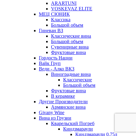
ARARTUNI
VOSKEVAZ ELITE
МЕЦ СЮНИК
Классика
Большой объем
Гиневан ВЗ
Классические вина
Большой объем
Сувенирные вина
Фруктовые вина
Гордость Нации
Вайк Груп
Веди - Алко ВКЗ
Виноградные вина
Классические
Большой объем
Фруктовые вина
В керамике
Другие Производители
Армянские вина
Givany Wine
Вина из Грузии
Кварельский Погреб
Киндзмараули
Киндзмараули 0,75л