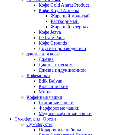
Кофе Gold Ararat Product
Кофе Royal Armenia
Жареный молотый
Растворимый
Жареный в зернах
Кофе Jezva
Le Café Paris
Кофе Grounds
Другие производители
джезва для кофе
Джезва
Джезва с песком
Джезва индукционной
Кофемолки
Edik Balyan
Классичиские
Мини
Кофейные чашки
Глиняные чашки
Фарфоровые чашки
Медные кофейные чашки
Сухофрукты. Орехи
Сухофрукты
Подарочные наборы