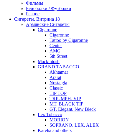
Фильмы
Бейсболки / Футболки
Разное
Сигареты. Витрина 18+
Армянские Сигареты
Cigaronne
Cigaronne
Tattoo by Cigaronne
Center
AMG
5th Street
Mackintosh
GRAND TABACCO
Akhtamar
Ararat
Nostalgia
Classic
TIP TOP
TRIUMPH. VIP
MT. BLACK TIP
GT. Elegant. New Bleck
Lex Tobacco
MORION
SOPRANO, LEX, ALEX
Karelia and others