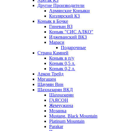
Арегак КЗ
Другие Производители
Армянские Коньяки
Кизлярский КЗ
Коньяк в Бочке
Гиневан ВЗ
Коньяк "СИС АЛКО"
Иджеванский ВКЗ
Мараси
Подарочные
Страна Камней
Коньяк в п/у
Коньяк 0,5 л.
Коньяк 0,2 л.
Аркон Трейд
Мргашен
Шаумян Вин
Шахназарян ВКД
Шахназарян
ГАЯСОН
Жемчужина
Мозаика
Mustang. Black Mountain
Platinum Mountain
Parakar