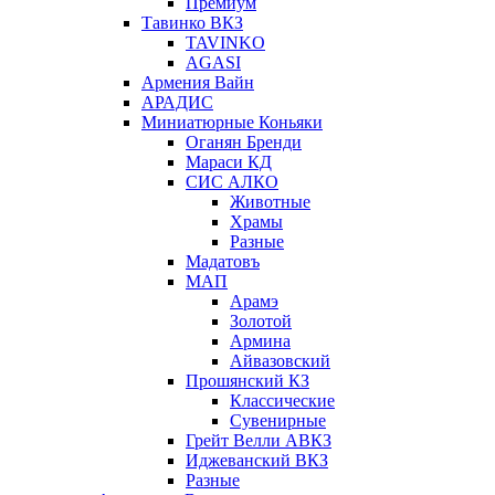
Премиум
Тавинко ВКЗ
TAVINKO
AGASI
Армения Вайн
АРАДИС
Миниатюрные Коньяки
Оганян Бренди
Мараси КД
СИС АЛКО
Животные
Храмы
Разные
Мадатовъ
МАП
Арамэ
Золотой
Армина
Айвазовский
Прошянский КЗ
Классические
Сувенирные
Грейт Велли АВКЗ
Иджеванский ВКЗ
Разные