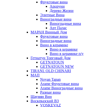
Фруктовые вина
Арцруни
Дерево Жизни
Элитные Вина
Виноградные вина
Виноградные вина
Арт Палас
МАРАН Винный Дом
Фруктовые вина
Виноградные вина
Вино в керамике
Вино в керамике
Вино в керамике п/у
Гетнатун Торговый Дом
GETNATOUN
GETNATOUN NEW
TIRANI. OLD CHINARI
МАП
Noyan Tapan
Arame Фруктовые вина
Arame Виноградные вина
Разные вина
Шаумян Вин
Воскевазский ВЗ
VOSKEVAZ