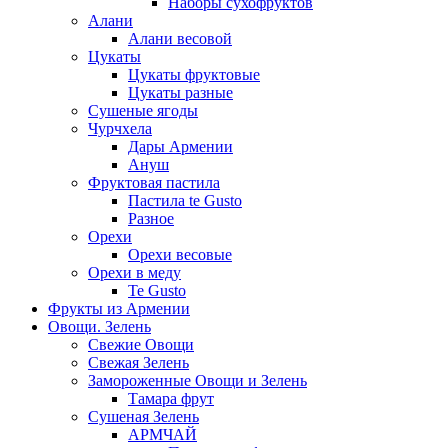
Наборы сухофруктов
Алани
Алани весовой
Цукаты
Цукаты фруктовые
Цукаты разные
Сушеные ягоды
Чурчхела
Дары Армении
Ануш
Фруктовая пастила
Пастила te Gusto
Разное
Орехи
Орехи весовые
Орехи в меду
Te Gusto
Фрукты из Армении
Овощи. Зелень
Свежие Овощи
Свежая Зелень
Замороженные Овощи и Зелень
Тамара фрут
Сушеная Зелень
АРМЧАЙ