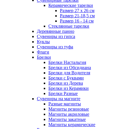
Сувенирные тарелки
Керамические тарелки
Размер 27 х 26 см
Размер 21-18,5 см
Размер 16 - 14 см
Стеклянные тарелки
Деревянные панно
Сувениры из гипса
Куклы
Сувениры из туфа
Флаги
Брелки
Брелки Настальгия
Брелки из Обсидиана
Брелки для Водителя
Брелки с Буквами
Брелки из Дерева
Брелки из Керамики
Брелки Разные
Сувениры на магните
Разные магниты
Магниты резиновые
Магниты акриловые
Магниты закатные
Магниты керамические