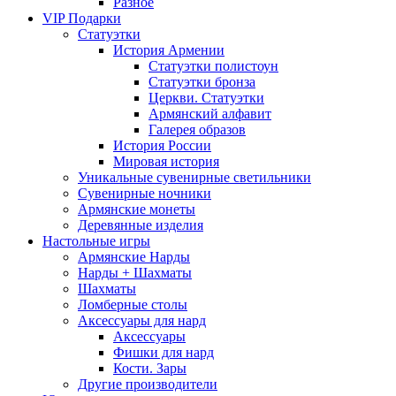
Разное
VIP Подарки
Статуэтки
История Армении
Статуэтки полистоун
Статуэтки бронза
Церкви. Статуэтки
Армянский алфавит
Галерея образов
История России
Мировая история
Уникальные сувенирные светильники
Сувенирные ночники
Армянские монеты
Деревянные изделия
Настольные игры
Армянские Нарды
Нарды + Шахматы
Шахматы
Ломберные столы
Аксессуары для нард
Аксессуары
Фишки для нард
Кости. Зары
Другие производители