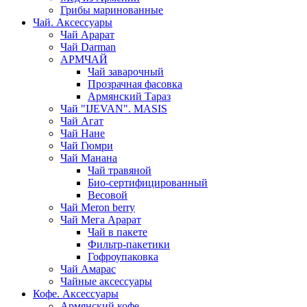
Грибы маринованные
Чай. Аксессуары
Чай Арарат
Чай Darman
АРМЧАЙ
Чай заварочный
Прозрачная фасовка
Армянский Тараз
Чай "IJEVAN". MASIS
Чай Агат
Чай Нане
Чай Гюмри
Чай Манана
Чай травяной
Био-сертифицированный
Весовой
Чай Meron berry
Чай Мега Арарат
Чай в пакете
Фильтр-пакетики
Гофроупаковка
Чай Амарас
Чайные аксессуары
Кофе. Аксессуары
Армянский кофе