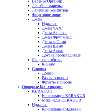
Варенье Органик
Лечебное варенье
Лечебный конфитюр
Фруктовое пюре
Джем
Иджеван
Джем YAN
Джем Агроянс
Джем Фрут Ланд
Джем te Gusto
Джем Шамб
Джем Ararat
Другие производители
Ягоды протёртые
te Gusto
Сиропы
Дошаб
Разные сиропы
Фрукты в сиропе
Овощные Консервации
KERAKUR
Консервация KERAKUR
Маринады KERAKUR
Иджеван
Консервация Иджеван