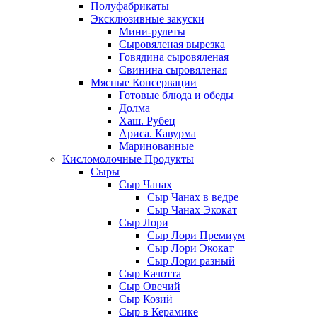
Полуфабрикаты
Эксклюзивные закуски
Мини-рулеты
Сыровяленая вырезка
Говядина сыровяленая
Свинина сыровяленая
Мясные Консервации
Готовые блюда и обеды
Долма
Хаш. Рубец
Ариса. Кавурма
Маринованные
Кисломолочные Продукты
Сыры
Сыр Чанах
Сыр Чанах в ведре
Сыр Чанах Экокат
Сыр Лори
Сыр Лори Премиум
Сыр Лори Экокат
Сыр Лори разный
Сыр Качотта
Сыр Овечий
Сыр Козий
Сыр в Керамике