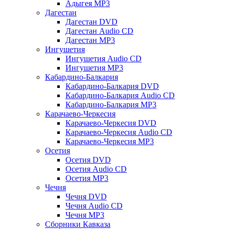
Адыгея MP3
Дагестан
Дагестан DVD
Дагестан Audio CD
Дагестан MP3
Ингушетия
Ингушетия Audio CD
Ингушетия MP3
Кабардино-Балкария
Кабардино-Балкария DVD
Кабардино-Балкария Audio CD
Кабардино-Балкария MP3
Карачаево-Черкесия
Карачаево-Черкесия DVD
Карачаево-Черкесия Audio CD
Карачаево-Черкесия MP3
Осетия
Осетия DVD
Осетия Audio CD
Осетия MP3
Чечня
Чечня DVD
Чечня Audio CD
Чечня MP3
Сборники Кавказа