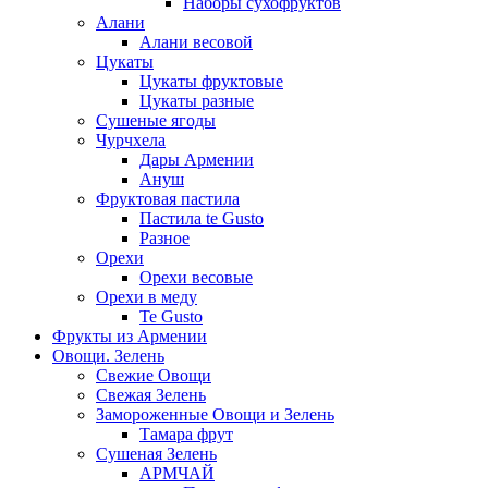
Наборы сухофруктов
Алани
Алани весовой
Цукаты
Цукаты фруктовые
Цукаты разные
Сушеные ягоды
Чурчхела
Дары Армении
Ануш
Фруктовая пастила
Пастила te Gusto
Разное
Орехи
Орехи весовые
Орехи в меду
Te Gusto
Фрукты из Армении
Овощи. Зелень
Свежие Овощи
Свежая Зелень
Замороженные Овощи и Зелень
Тамара фрут
Сушеная Зелень
АРМЧАЙ