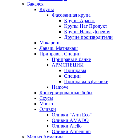
Бакалея
Крупы
Фасованная крупа
Крупы Арарат
Крупы Нат Продукт
Крупы Наша Деревня
Другие производители
Макароны
Лаваш. Матнакаш
Приправы. Специи
Приправы в банке
АРМСПЕЦИИ
Приправы
Специи
Приправы в фасовке
Hamove
Консервированные бобы
Соусы
Масло
Оливки
Оливки "Arm Eco"
Оливки AMADO
Оливки Aiello
Оливки Armenium
Мед из Армении