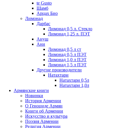
te Gusto
Шамб
Арцах Био
Лимонад
Дарбас
Лимонад 0,5 л. Стекло
Лимонад 1,25 л. ПЭТ
Ануш
Ани
Лимонад 0,5 л ст
Лимонад 0,5 л ПЭТ
Лимонад 1,0 л ПЭТ
Лимонад 1,5 л ПЭТ
Другие производители
Натахтари
Натахтари 0,5л
Натахтари 1,0л
Армянские книги
Новинки
История Армении
О Геноциде Армян
Книги об Армении
Иcкусство и культура
Поэзия Армении
Религия Армении