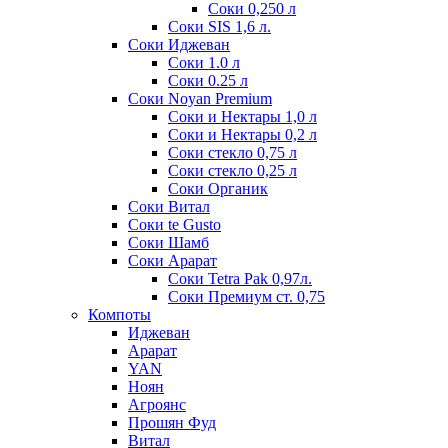
Соки 0,250 л
Соки SIS 1,6 л.
Соки Иджеван
Соки 1.0 л
Соки 0.25 л
Соки Noyan Premium
Соки и Нектары 1,0 л
Соки и Нектары 0,2 л
Соки стекло 0,75 л
Соки стекло 0,25 л
Соки Органик
Соки Витал
Соки te Gusto
Соки Шамб
Соки Арарат
Соки Tetra Pak 0,97л.
Соки Премиум ст. 0,75
Компоты
Иджеван
Арарат
YAN
Ноян
Агроянс
Прошян Фуд
Витал