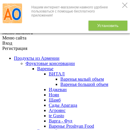
Нашим интернет-магазином намного удобнее
+7 (495) 646-888-1
пользоваться с помощью бесплатного
приложения!
В корзине
0
товаров
Установить
x
Меню каталога
Меню сайта
Вход
Регистрация
Продукты из Армении
Фруктовые консервации
Варенье
ВИТАЛ
Варенья малый объем
Варенья большой объем
Иджеван
Ноян
Шамб
Сады Арагаца
Агроянс
te Gusto
Варга - Фуд
Варенье Proshyan Food