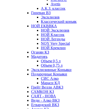
Avetis
А.К.З. классик
Гиневан ВЗ
Эксклюзив
Классический коньяк
НОЙ ЕКВВКА
НОЙ Эксклюзив
НОЙ Классик
НОЙ Легенды
NOY Very Speсial
НОЙ Кремлин
Оганян КЗ
Мадатовъ
Объем 0,5 л
Объем 0,75 л
Эксклюзивные Коньяки
Подарочные Коньяки
СИС Алко
Мараси КД
Грейт Велли АВКЗ
САМКОН КЗ
САЯТ - НОВА
Веди - Алко ВКЗ
Егвардский ВКЗ