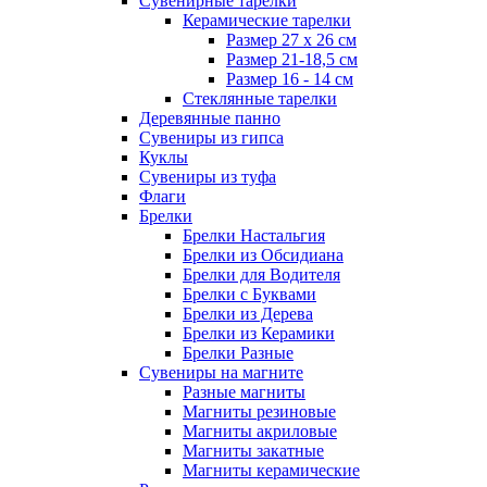
Сувенирные тарелки
Керамические тарелки
Размер 27 х 26 см
Размер 21-18,5 см
Размер 16 - 14 см
Стеклянные тарелки
Деревянные панно
Сувениры из гипса
Куклы
Сувениры из туфа
Флаги
Брелки
Брелки Настальгия
Брелки из Обсидиана
Брелки для Водителя
Брелки с Буквами
Брелки из Дерева
Брелки из Керамики
Брелки Разные
Сувениры на магните
Разные магниты
Магниты резиновые
Магниты акриловые
Магниты закатные
Магниты керамические