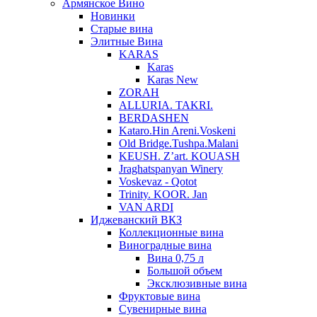
Армянское Вино
Новинки
Старые вина
Элитные Вина
KARAS
Karas
Karas New
ZORAH
ALLURIA. TAKRI.
BERDASHEN
Kataro.Hin Areni.Voskeni
Old Bridge.Tushpa.Malani
KEUSH. Z’art. KOUASH
Jraghatspanyan Winery
Voskevaz - Qotot
Trinity. KOOR. Jan
VAN ARDI
Иджеванский ВКЗ
Коллекционные вина
Виноградные вина
Вина 0,75 л
Большой объем
Эксклюзивные вина
Фруктовые вина
Cувенирные вина