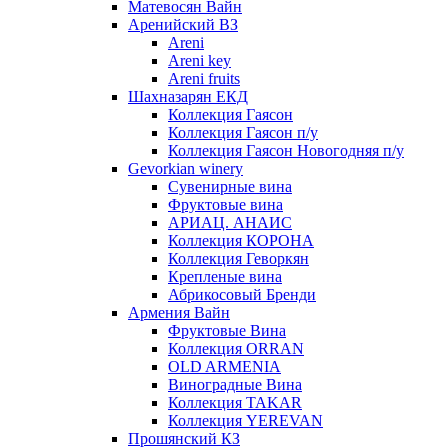
Матевосян Вайн
Аренийский ВЗ
Areni
Areni key
Areni fruits
Шахназарян ЕКД
Коллекция Гаясон
Коллекция Гаясон п/у
Коллекция Гаясон Новогодняя п/у
Gevorkian winery
Сувенирные вина
Фруктовые вина
АРИАЦ. АНАИС
Коллекция КОРОНА
Коллекция Геворкян
Крепленые вина
Абрикосовый Бренди
Армения Вайн
Фруктовые Вина
Коллекция ORRAN
OLD ARMENIA
Виноградные Вина
Коллекция TAKAR
Коллекция YEREVAN
Прошянский КЗ