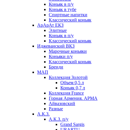
Коньяк в п/у
Коньяк в тубе
Спиртные напитки
Классический коньяк
АрАрАт ЕКЗ
Элитные
Коньяк в п/у
Классический коньяк
Иджеванский ВКЗ
Марочные коньяки
Коньяки п/у
Классический коньяк
Бренди
МАП
Коллекция Золотой
Объем 0,5 л
Коньяк 0,7 л
Коллекция France
Горная Армения. АРМА
Айвазовский
Разные
А.К.З.
А.К.З. п/у
Grand Sargis
URARTU