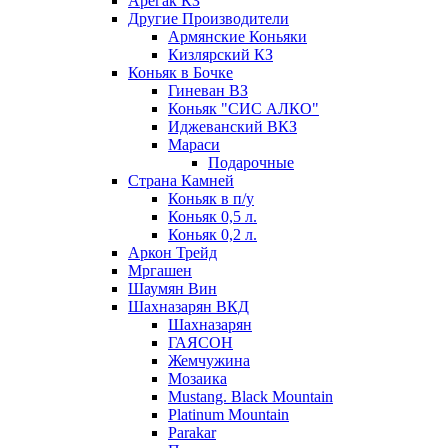
Арегак КЗ
Другие Производители
Армянские Коньяки
Кизлярский КЗ
Коньяк в Бочке
Гиневан ВЗ
Коньяк "СИС АЛКО"
Иджеванский ВКЗ
Мараси
Подарочные
Страна Камней
Коньяк в п/у
Коньяк 0,5 л.
Коньяк 0,2 л.
Аркон Трейд
Мргашен
Шаумян Вин
Шахназарян ВКД
Шахназарян
ГАЯСОН
Жемчужина
Мозаика
Mustang. Black Mountain
Platinum Mountain
Parakar