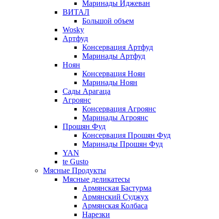
Маринады Иджеван
ВИТАЛ
Большой объем
Wosky
Артфуд
Консервация Артфуд
Маринады Артфуд
Ноян
Консервация Ноян
Маринады Ноян
Сады Арагаца
Агроянс
Консервация Агроянс
Маринады Агроянс
Прошян Фуд
Консервация Прошян Фуд
Маринады Прошян Фуд
YAN
te Gusto
Мясные Продукты
Мясные деликатесы
Армянская Бастурма
Армянский Суджух
Армянская Колбаса
Нарезки