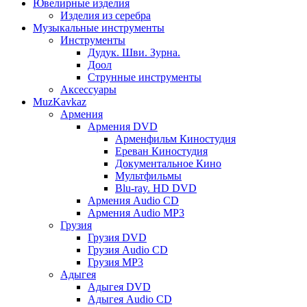
Ювелирные изделия
Изделия из серебра
Музыкальные инструменты
Инструменты
Дудук. Шви. Зурна.
Доол
Струнные инструменты
Аксессуары
MuzKavkaz
Армения
Армения DVD
Арменфильм Киностудия
Ереван Киностудия
Документальное Кино
Мультфильмы
Blu-ray. HD DVD
Армения Audio CD
Армения Audio MP3
Грузия
Грузия DVD
Грузия Audio CD
Грузия MP3
Адыгея
Адыгея DVD
Адыгея Audio CD