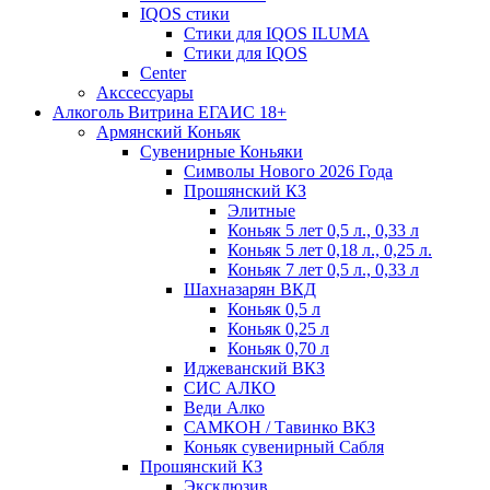
IQOS стики
Стики для IQOS ILUMA
Стики для IQOS
Сenter
Акссессуары
Алкоголь Витрина ЕГАИС 18+
Армянский Коньяк
Сувенирные Коньяки
Символы Нового 2026 Года
Прошянский КЗ
Элитные
Коньяк 5 лет 0,5 л., 0,33 л
Коньяк 5 лет 0,18 л., 0,25 л.
Коньяк 7 лет 0,5 л., 0,33 л
Шахназарян ВКД
Коньяк 0,5 л
Коньяк 0,25 л
Коньяк 0,70 л
Иджеванский ВКЗ
СИС АЛКО
Веди Алко
САМКОН / Тавинко ВКЗ
Коньяк сувенирный Сабля
Прошянский КЗ
Эксклюзив