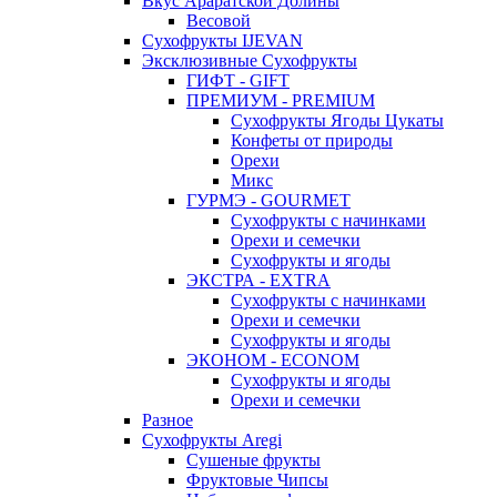
Вкус Араратской Долины
Весовой
Сухофрукты IJEVAN
Эксклюзивные Сухофрукты
ГИФТ - GIFT
ПРЕМИУМ - PREMIUM
Сухофрукты Ягоды Цукаты
Конфеты от природы
Орехи
Микс
ГУРМЭ - GOURMET
Сухофрукты с начинками
Орехи и семечки
Сухофрукты и ягоды
ЭКСТРА - EXTRA
Сухофрукты с начинками
Орехи и семечки
Сухофрукты и ягоды
ЭКОНОМ - ECONOM
Сухофрукты и ягоды
Орехи и семечки
Разное
Сухофрукты Aregi
Сушеные фрукты
Фруктовые Чипсы