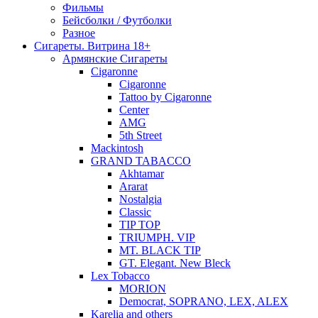
Фильмы
Бейсболки / Футболки
Разное
Сигареты. Витрина 18+
Армянские Сигареты
Cigaronne
Cigaronne
Tattoo by Cigaronne
Center
AMG
5th Street
Mackintosh
GRAND TABACCO
Akhtamar
Ararat
Nostalgia
Classic
TIP TOP
TRIUMPH. VIP
MT. BLACK TIP
GT. Elegant. New Bleck
Lex Tobacco
MORION
Democrat, SOPRANO, LEX, ALEX
Karelia and others