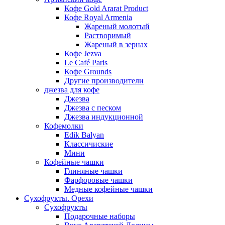
Кофе Gold Ararat Product
Кофе Royal Armenia
Жареный молотый
Растворимый
Жареный в зернах
Кофе Jezva
Le Café Paris
Кофе Grounds
Другие производители
джезва для кофе
Джезва
Джезва с песком
Джезва индукционной
Кофемолки
Edik Balyan
Классичиские
Мини
Кофейные чашки
Глиняные чашки
Фарфоровые чашки
Медные кофейные чашки
Сухофрукты. Орехи
Сухофрукты
Подарочные наборы