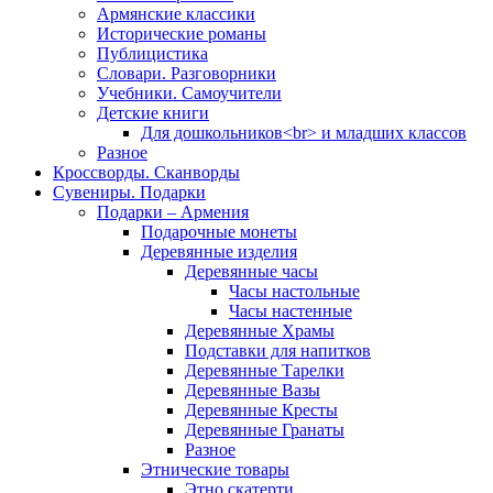
Армянские классики
Исторические романы
Публицистика
Словари. Разговорники
Учебники. Самоучители
Детские книги
Для дошкольников<br> и младших классов
Разное
Кроссворды. Сканворды
Сувениры. Подарки
Подарки – Армения
Подарочные монеты
Деревянные изделия
Деревянные часы
Часы настольные
Часы настенные
Деревянные Храмы
Подставки для напитков
Деревянные Тарелки
Деревянные Вазы
Деревянные Кресты
Деревянные Гранаты
Разное
Этнические товары
Этно скатерти