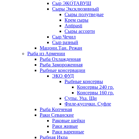
Сыр ЭКОТАВУШ
Сыры Эксклюзивный
Сыры полутведые
Крем сыры
Antipasti
Сыры ассорти
Сыр Чечил
Сыр разный
Мацони.Тан. Режан
Рыба из Армении
Рыба Охлажденная
Рыба Замороженная
Рыбные консервации
ЭКО ФУД
Рыбные консервы
Консервы 240 гр.
Консервы 160 гр.
Супы. Уха. Щи
Филе-кусочки. Суфле
Рыба Копченая
Раки Севанские
Раковые шейки
Раки живые
Раки варенные
Рыбная Икра