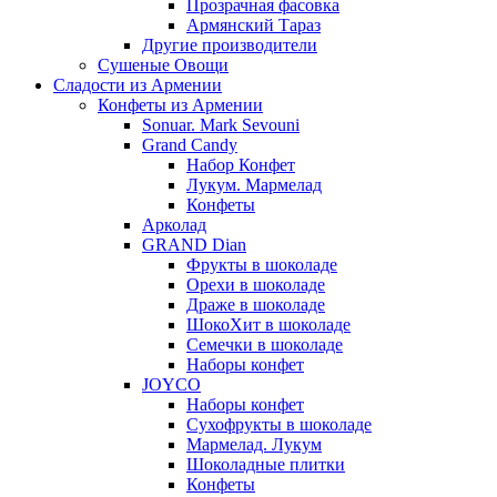
Прозрачная фасовка
Армянский Тараз
Другие производители
Сушеные Овощи
Сладости из Армении
Конфеты из Армении
Sonuar. Mark Sevouni
Grand Candy
Набор Конфет
Лукум. Мармелад
Конфеты
Арколад
GRAND Dian
Фрукты в шоколаде
Орехи в шоколаде
Драже в шоколаде
ШокоХит в шоколаде
Семечки в шоколаде
Наборы конфет
JOYCO
Наборы конфет
Сухофрукты в шоколаде
Мармелад. Лукум
Шоколадные плитки
Конфеты