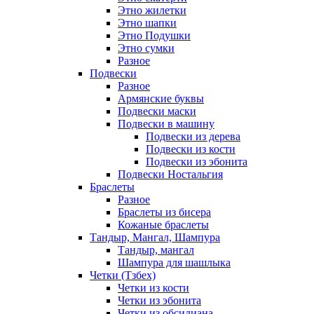
Этно жилетки
Этно шапки
Этно Подушки
Этно сумки
Разное
Подвески
Разное
Армянские буквы
Подвески маски
Подвески в машину
Подвески из дерева
Подвески из кости
Подвески из эбонита
Подвески Ностальгия
Браслеты
Разное
Браслеты из бисера
Кожаные браслеты
Тандыр, Мангал, Шампура
Тандыр, мангал
Шампура для шашлыка
Четки (Тзбех)
Четки из кости
Четки из эбонита
Четки из обсидиана