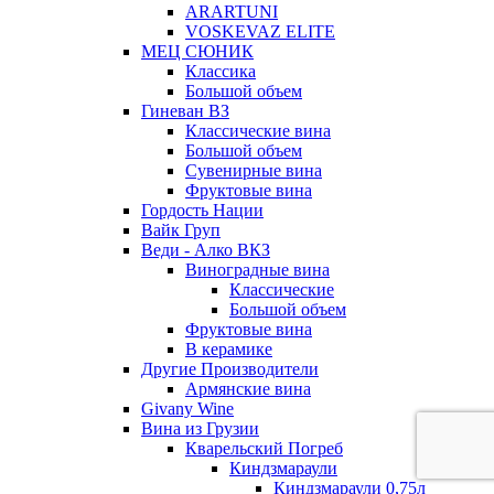
ARARTUNI
VOSKEVAZ ELITE
МЕЦ СЮНИК
Классика
Большой объем
Гиневан ВЗ
Классические вина
Большой объем
Сувенирные вина
Фруктовые вина
Гордость Нации
Вайк Груп
Веди - Алко ВКЗ
Виноградные вина
Классические
Большой объем
Фруктовые вина
В керамике
Другие Производители
Армянские вина
Givany Wine
Вина из Грузии
Кварельский Погреб
Киндзмараули
Киндзмараули 0,75л