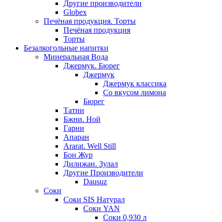
Другие производители
Globex
Печёная продукция. Торты
Печёная продукция
Торты
Безалкогольные напитки
Минеральная Вода
Джермук. Бюрег
Джермук
Джермук классика
Со вкусом лимона
Бюрег
Татни
Бжни. Ной
Гарни
Апаран
Ararat. Well Still
Бон Жур
Дилижан. Зулал
Другие Производители
Dausuz
Соки
Соки SIS Натурал
Соки YAN
Соки 0,930 л