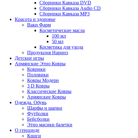
Сборники Кавказа DVD
Сборники Кавказа Audio CD
Сборники Кавказа MP3
Красота и здоровье
Ваки Фарм
Косметические масла
100 мл
50 мл
Косметика для ухода
Продукция Наринэ
Детские игры
Армянские Этно Ковры
Коврики
Половики
Ковры Модерн
3 D Ковры
Классические Ковры
Армянские Ковры
Одежда. Обувь
Шарфы и шапки
Футболки
Бейсболки
Этно масики балетки
О геноциде
Книги