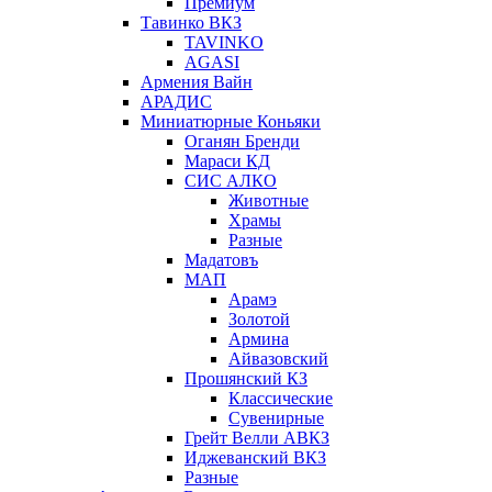
Премиум
Тавинко ВКЗ
TAVINKO
AGASI
Армения Вайн
АРАДИС
Миниатюрные Коньяки
Оганян Бренди
Мараси КД
СИС АЛКО
Животные
Храмы
Разные
Мадатовъ
МАП
Арамэ
Золотой
Армина
Айвазовский
Прошянский КЗ
Классические
Сувенирные
Грейт Велли АВКЗ
Иджеванский ВКЗ
Разные