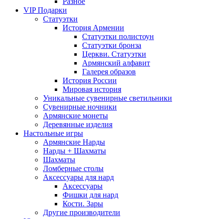
Разное
VIP Подарки
Статуэтки
История Армении
Статуэтки полистоун
Статуэтки бронза
Церкви. Статуэтки
Армянский алфавит
Галерея образов
История России
Мировая история
Уникальные сувенирные светильники
Сувенирные ночники
Армянские монеты
Деревянные изделия
Настольные игры
Армянские Нарды
Нарды + Шахматы
Шахматы
Ломберные столы
Аксессуары для нард
Аксессуары
Фишки для нард
Кости. Зары
Другие производители