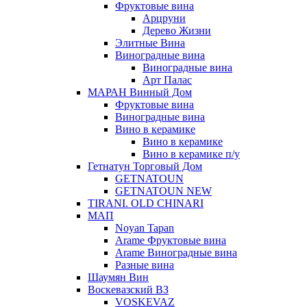
Фруктовые вина
Арцруни
Дерево Жизни
Элитные Вина
Виноградные вина
Виноградные вина
Арт Палас
МАРАН Винный Дом
Фруктовые вина
Виноградные вина
Вино в керамике
Вино в керамике
Вино в керамике п/у
Гетнатун Торговый Дом
GETNATOUN
GETNATOUN NEW
TIRANI. OLD CHINARI
МАП
Noyan Tapan
Arame Фруктовые вина
Arame Виноградные вина
Разные вина
Шаумян Вин
Воскевазский ВЗ
VOSKEVAZ