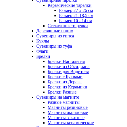
Сувенирные тарелки
Керамические тарелки
Размер 27 х 26 см
Размер 21-18,5 см
Размер 16 - 14 см
Стеклянные тарелки
Деревянные панно
Сувениры из гипса
Куклы
Сувениры из туфа
Флаги
Брелки
Брелки Настальгия
Брелки из Обсидиана
Брелки для Водителя
Брелки с Буквами
Брелки из Дерева
Брелки из Керамики
Брелки Разные
Сувениры на магните
Разные магниты
Магниты резиновые
Магниты акриловые
Магниты закатные
Магниты керамические