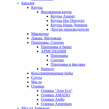
Бакалея
Крупы
Фасованная крупа
Крупы Арарат
Крупы Нат Продукт
Крупы Наша Деревня
Другие производители
Макароны
Лаваш. Матнакаш
Приправы. Специи
Приправы в банке
АРМСПЕЦИИ
Приправы
Специи
Приправы в фасовке
Hamove
Консервированные бобы
Соусы
Масло
Оливки
Оливки "Arm Eco"
Оливки AMADO
Оливки Aiello
Оливки Armenium
Мед из Армении