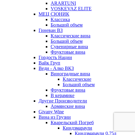
ARARTUNI
VOSKEVAZ ELITE
МЕЦ СЮНИК
Классика
Большой объем
Гиневан ВЗ
Классические вина
Большой объем
Сувенирные вина
Фруктовые вина
Гордость Нации
Вайк Груп
Веди - Алко ВКЗ
Виноградные вина
Классические
Большой объем
Фруктовые вина
В керамике
Другие Производители
Армянские вина
Givany Wine
Вина из Грузии
Кварельский Погреб
Киндзмараули
Киндзмараули 0,75л