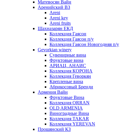
Матевосян Вайн
Аренийский ВЗ
Areni
Areni key
Areni fruits
Шахназарян ЕКД
Коллекция Гаясон
Коллекция Гаясон п/у
Коллекция Гаясон Новогодняя п/у
Gevorkian winery
Сувенирные вина
Фруктовые вина
АРИАЦ. АНАИС
Коллекция КОРОНА
Коллекция Геворкян
Крепленые вина
Абрикосовый Бренди
Армения Вайн
Фруктовые Вина
Коллекция ORRAN
OLD ARMENIA
Виноградные Вина
Коллекция TAKAR
Коллекция YEREVAN
Прошянский КЗ