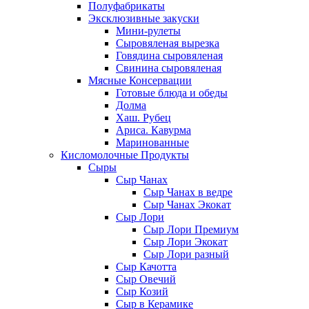
Полуфабрикаты
Эксклюзивные закуски
Мини-рулеты
Сыровяленая вырезка
Говядина сыровяленая
Свинина сыровяленая
Мясные Консервации
Готовые блюда и обеды
Долма
Хаш. Рубец
Ариса. Кавурма
Маринованные
Кисломолочные Продукты
Сыры
Сыр Чанах
Сыр Чанах в ведре
Сыр Чанах Экокат
Сыр Лори
Сыр Лори Премиум
Сыр Лори Экокат
Сыр Лори разный
Сыр Качотта
Сыр Овечий
Сыр Козий
Сыр в Керамике