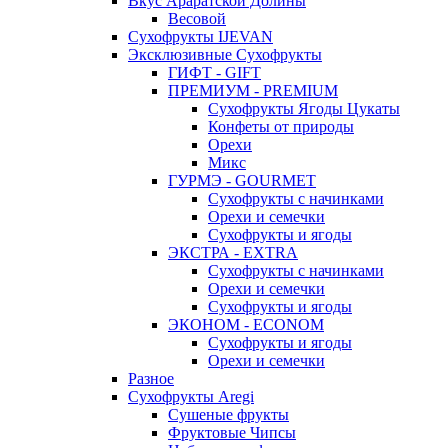
Вкус Араратской Долины
Весовой
Сухофрукты IJEVAN
Эксклюзивные Сухофрукты
ГИФТ - GIFT
ПРЕМИУМ - PREMIUM
Сухофрукты Ягоды Цукаты
Конфеты от природы
Орехи
Микс
ГУРМЭ - GOURMET
Сухофрукты с начинками
Орехи и семечки
Сухофрукты и ягоды
ЭКСТРА - EXTRA
Сухофрукты с начинками
Орехи и семечки
Сухофрукты и ягоды
ЭКОНОМ - ECONOM
Сухофрукты и ягоды
Орехи и семечки
Разное
Сухофрукты Aregi
Сушеные фрукты
Фруктовые Чипсы