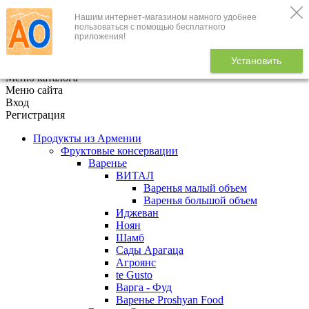
Нашим интернет-магазином намного удобнее
+7 (495) 646-888-1
пользоваться с помощью бесплатного
приложения!
В корзине
0
товаров
Установить
x
Меню каталога
Меню сайта
Вход
Регистрация
Продукты из Армении
Фруктовые консервации
Варенье
ВИТАЛ
Варенья малый объем
Варенья большой объем
Иджеван
Ноян
Шамб
Сады Арагаца
Агроянс
te Gusto
Варга - Фуд
Варенье Proshyan Food