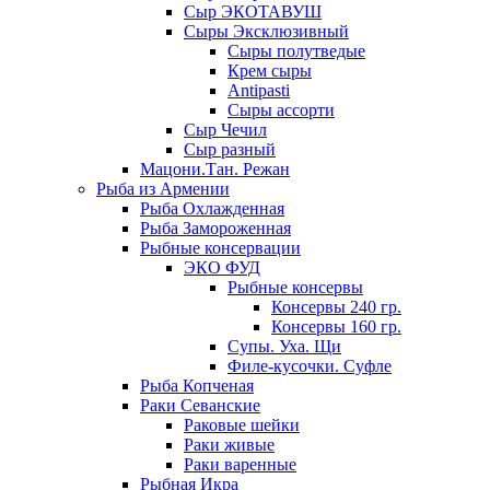
Сыр ЭКОТАВУШ
Сыры Эксклюзивный
Сыры полутведые
Крем сыры
Antipasti
Сыры ассорти
Сыр Чечил
Сыр разный
Мацони.Тан. Режан
Рыба из Армении
Рыба Охлажденная
Рыба Замороженная
Рыбные консервации
ЭКО ФУД
Рыбные консервы
Консервы 240 гр.
Консервы 160 гр.
Супы. Уха. Щи
Филе-кусочки. Суфле
Рыба Копченая
Раки Севанские
Раковые шейки
Раки живые
Раки варенные
Рыбная Икра