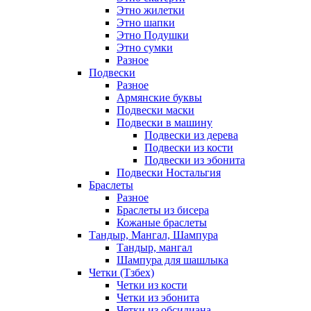
Этно жилетки
Этно шапки
Этно Подушки
Этно сумки
Разное
Подвески
Разное
Армянские буквы
Подвески маски
Подвески в машину
Подвески из дерева
Подвески из кости
Подвески из эбонита
Подвески Ностальгия
Браслеты
Разное
Браслеты из бисера
Кожаные браслеты
Тандыр, Мангал, Шампура
Тандыр, мангал
Шампура для шашлыка
Четки (Тзбех)
Четки из кости
Четки из эбонита
Четки из обсидиана