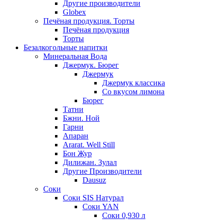
Другие производители
Globex
Печёная продукция. Торты
Печёная продукция
Торты
Безалкогольные напитки
Минеральная Вода
Джермук. Бюрег
Джермук
Джермук классика
Со вкусом лимона
Бюрег
Татни
Бжни. Ной
Гарни
Апаран
Ararat. Well Still
Бон Жур
Дилижан. Зулал
Другие Производители
Dausuz
Соки
Соки SIS Натурал
Соки YAN
Соки 0,930 л