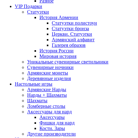
Разное
VIP Подарки
Статуэтки
История Армении
Статуэтки полистоун
Статуэтки бронза
Церкви. Статуэтки
Армянский алфавит
Галерея образов
История России
Мировая история
Уникальные сувенирные светильники
Сувенирные ночники
Армянские монеты
Деревянные изделия
Настольные игры
Армянские Нарды
Нарды + Шахматы
Шахматы
Ломберные столы
Аксессуары для нард
Аксессуары
Фишки для нард
Кости. Зары
Другие производители