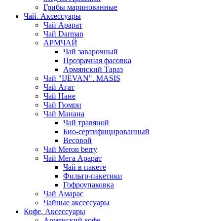
Грибы маринованные
Чай. Аксессуары
Чай Арарат
Чай Darman
АРМЧАЙ
Чай заварочный
Прозрачная фасовка
Армянский Тараз
Чай "IJEVAN". MASIS
Чай Агат
Чай Нане
Чай Гюмри
Чай Манана
Чай травяной
Био-сертифицированный
Весовой
Чай Meron berry
Чай Мега Арарат
Чай в пакете
Фильтр-пакетики
Гофроупаковка
Чай Амарас
Чайные аксессуары
Кофе. Аксессуары
Армянский кофе