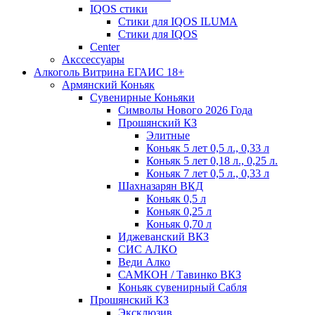
IQOS стики
Стики для IQOS ILUMA
Стики для IQOS
Сenter
Акссессуары
Алкоголь Витрина ЕГАИС 18+
Армянский Коньяк
Сувенирные Коньяки
Символы Нового 2026 Года
Прошянский КЗ
Элитные
Коньяк 5 лет 0,5 л., 0,33 л
Коньяк 5 лет 0,18 л., 0,25 л.
Коньяк 7 лет 0,5 л., 0,33 л
Шахназарян ВКД
Коньяк 0,5 л
Коньяк 0,25 л
Коньяк 0,70 л
Иджеванский ВКЗ
СИС АЛКО
Веди Алко
САМКОН / Тавинко ВКЗ
Коньяк сувенирный Сабля
Прошянский КЗ
Эксклюзив