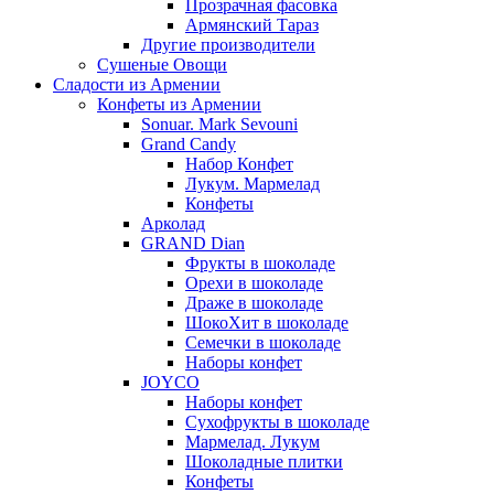
Прозрачная фасовка
Армянский Тараз
Другие производители
Сушеные Овощи
Сладости из Армении
Конфеты из Армении
Sonuar. Mark Sevouni
Grand Candy
Набор Конфет
Лукум. Мармелад
Конфеты
Арколад
GRAND Dian
Фрукты в шоколаде
Орехи в шоколаде
Драже в шоколаде
ШокоХит в шоколаде
Семечки в шоколаде
Наборы конфет
JOYCO
Наборы конфет
Сухофрукты в шоколаде
Мармелад. Лукум
Шоколадные плитки
Конфеты