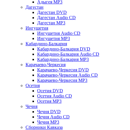
Адыгея MP3
Дагестан
Дагестан DVD
Дагестан Audio CD
Дагестан MP3
Ингушетия
Ингушетия Audio CD
Ингушетия MP3
Кабардино-Балкария
Кабардино-Балкария DVD
Кабардино-Балкария Audio CD
Кабардино-Балкария MP3
Карачаево-Черкесия
Карачаево-Черкесия DVD
Карачаево-Черкесия Audio CD
Карачаево-Черкесия MP3
Осетия
Осетия DVD
Осетия Audio CD
Осетия MP3
Чечня
Чечня DVD
Чечня Audio CD
Чечня MP3
Сборники Кавказа