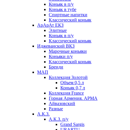
Коньяк в п/у
Коньяк в тубе
Спиртные напитки
Классический коньяк
АрАрАт ЕКЗ
Элитные
Коньяк в п/у
Классический коньяк
Иджеванский ВКЗ
Марочные коньяки
Коньяки п/у
Классический коньяк
Бренди
МАП
Коллекция Золотой
Объем 0,5 л
Коньяк 0,7 л
Коллекция France
Горная Армения. АРМА
Айвазовский
Разные
А.К.З.
А.К.З. п/у
Grand Sargis
URARTU