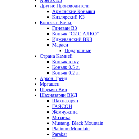
Арегак КЗ
Другие Производители
Армянские Коньяки
Кизлярский КЗ
Коньяк в Бочке
Гиневан ВЗ
Коньяк "СИС АЛКО"
Иджеванский ВКЗ
Мараси
Подарочные
Страна Камней
Коньяк в п/у
Коньяк 0,5 л.
Коньяк 0,2 л.
Аркон Трейд
Мргашен
Шаумян Вин
Шахназарян ВКД
Шахназарян
ГАЯСОН
Жемчужина
Мозаика
Mustang. Black Mountain
Platinum Mountain
Parakar