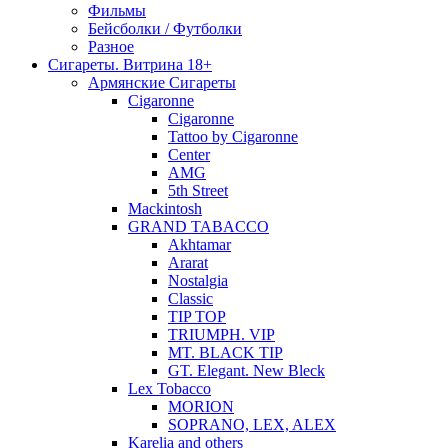
Фильмы
Бейсболки / Футболки
Разное
Сигареты. Витрина 18+
Армянские Сигареты
Cigaronne
Cigaronne
Tattoo by Cigaronne
Center
AMG
5th Street
Mackintosh
GRAND TABACCO
Akhtamar
Ararat
Nostalgia
Classic
TIP TOP
TRIUMPH. VIP
MT. BLACK TIP
GT. Elegant. New Bleck
Lex Tobacco
MORION
SOPRANO, LEX, ALEX
Karelia and others