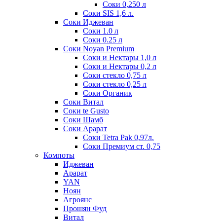
Соки 0,250 л
Соки SIS 1,6 л.
Соки Иджеван
Соки 1.0 л
Соки 0.25 л
Соки Noyan Premium
Соки и Нектары 1,0 л
Соки и Нектары 0,2 л
Соки стекло 0,75 л
Соки стекло 0,25 л
Соки Органик
Соки Витал
Соки te Gusto
Соки Шамб
Соки Арарат
Соки Tetra Pak 0,97л.
Соки Премиум ст. 0,75
Компоты
Иджеван
Арарат
YAN
Ноян
Агроянс
Прошян Фуд
Витал