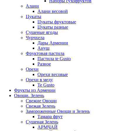
Наборы сухофруктов
Алани
Алани весовой
Цукаты
Цукаты фруктовые
Цукаты разные
Сушеные ягоды
Чурчхела
Дары Армении
Ануш
Фруктовая пастила
Пастила te Gusto
Разное
Орехи
Орехи весовые
Орехи в меду
Te Gusto
Фрукты из Армении
Овощи. Зелень
Свежие Овощи
Свежая Зелень
Замороженные Овощи и Зелень
Тамара фрут
Сушеная Зелень
АРМЧАЙ