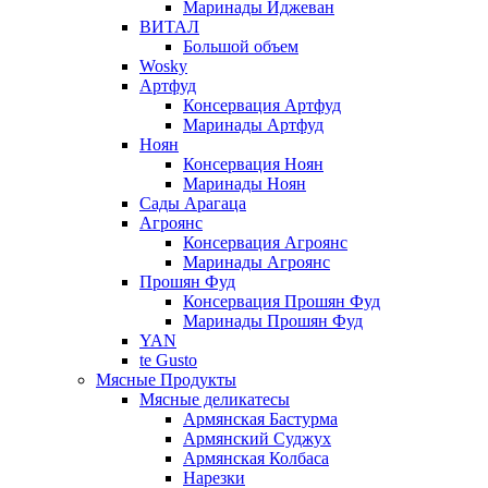
Маринады Иджеван
ВИТАЛ
Большой объем
Wosky
Артфуд
Консервация Артфуд
Маринады Артфуд
Ноян
Консервация Ноян
Маринады Ноян
Сады Арагаца
Агроянс
Консервация Агроянс
Маринады Агроянс
Прошян Фуд
Консервация Прошян Фуд
Маринады Прошян Фуд
YAN
te Gusto
Мясные Продукты
Мясные деликатесы
Армянская Бастурма
Армянский Суджух
Армянская Колбаса
Нарезки