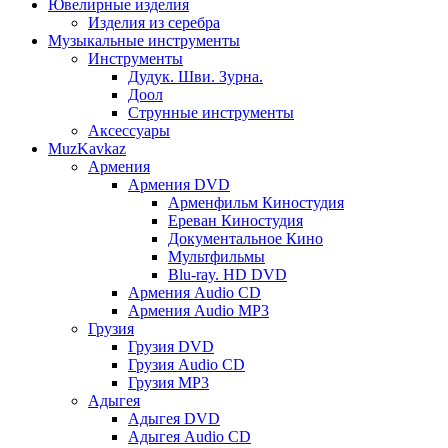
Ювелирные изделия
Изделия из серебра
Музыкальные инструменты
Инструменты
Дудук. Шви. Зурна.
Доол
Струнные инструменты
Аксессуары
MuzKavkaz
Армения
Армения DVD
Арменфильм Киностудия
Ереван Киностудия
Документальное Кино
Мультфильмы
Blu-ray. HD DVD
Армения Audio CD
Армения Audio MP3
Грузия
Грузия DVD
Грузия Audio CD
Грузия MP3
Адыгея
Адыгея DVD
Адыгея Audio CD