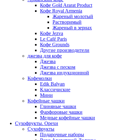
Кофе Gold Ararat Product
Кофе Royal Armenia
Жареный молотый
Растворимый
Жареный в зернах
Кофе Jezva
Le Café Paris
Кофе Grounds
Другие производители
джезва для кофе
Джезва
Джезва с песком
Джезва индукционной
Кофемолки
Edik Balyan
Классичиские
Мини
Кофейные чашки
Глиняные чашки
Фарфоровые чашки
Медные кофейные чашки
Сухофрукты. Орехи
Сухофрукты
Подарочные наборы