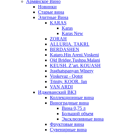
Армянское Вино
Новинки
Старые вина
Элитные Вина
KARAS
Karas
Karas New
ZORAH
ALLURIA. TAKRI.
BERDASHEN
Kataro.Hin Areni.Voskeni
Old Bridge.Tushpa.Malani
KEUSH. Z’art. KOUASH
Jraghatspanyan Winery
Voskevaz - Qotot
Trinity. KOOR. Jan
VAN ARDI
Иджеванский ВКЗ
Коллекционные вина
Виноградные вина
Вина 0,75 л
Большой объем
Эксклюзивные вина
Фруктовые вина
Cувенирные вина