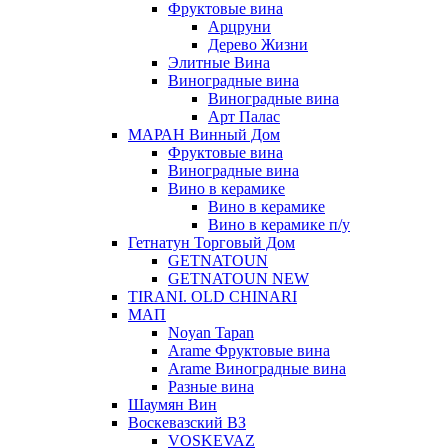
Фруктовые вина
Арцруни
Дерево Жизни
Элитные Вина
Виноградные вина
Виноградные вина
Арт Палас
МАРАН Винный Дом
Фруктовые вина
Виноградные вина
Вино в керамике
Вино в керамике
Вино в керамике п/у
Гетнатун Торговый Дом
GETNATOUN
GETNATOUN NEW
TIRANI. OLD CHINARI
МАП
Noyan Tapan
Arame Фруктовые вина
Arame Виноградные вина
Разные вина
Шаумян Вин
Воскевазский ВЗ
VOSKEVAZ