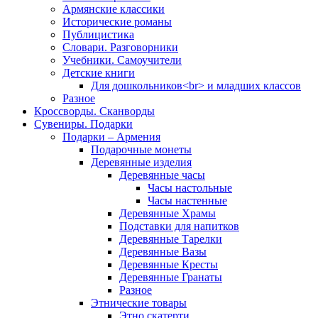
Армянские классики
Исторические романы
Публицистика
Словари. Разговорники
Учебники. Самоучители
Детские книги
Для дошкольников<br> и младших классов
Разное
Кроссворды. Сканворды
Сувениры. Подарки
Подарки – Армения
Подарочные монеты
Деревянные изделия
Деревянные часы
Часы настольные
Часы настенные
Деревянные Храмы
Подставки для напитков
Деревянные Тарелки
Деревянные Вазы
Деревянные Кресты
Деревянные Гранаты
Разное
Этнические товары
Этно скатерти