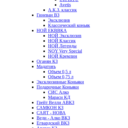
Avetis
А.К.З. классик
Гиневан ВЗ
Эксклюзив
Классический коньяк
НОЙ ЕКВВКА
НОЙ Эксклюзив
НОЙ Классик
НОЙ Легенды
NOY Very Speсial
НОЙ Кремлин
Оганян КЗ
Мадатовъ
Объем 0,5 л
Объем 0,75 л
Эксклюзивные Коньяки
Подарочные Коньяки
СИС Алко
Мараси КД
Грейт Велли АВКЗ
САМКОН КЗ
САЯТ - НОВА
Веди - Алко ВКЗ
Егвардский ВКЗ