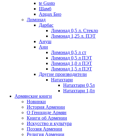
te Gusto
Шамб
Арцах Био
Лимонад
Дарбас
Лимонад 0,5 л. Стекло
Лимонад 1,25 л. ПЭТ
Ануш
Ани
Лимонад 0,5 л ст
Лимонад 0,5 л ПЭТ
Лимонад 1,0 л ПЭТ
Лимонад 1,5 л ПЭТ
Другие производители
Натахтари
Натахтари 0,5л
Натахтари 1,0л
Армянские книги
Новинки
История Армении
О Геноциде Армян
Книги об Армении
Иcкусство и культура
Поэзия Армении
Религия Армении