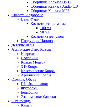
Сборники Кавказа DVD
Сборники Кавказа Audio CD
Сборники Кавказа MP3
Красота и здоровье
Ваки Фарм
Косметические масла
100 мл
50 мл
Косметика для ухода
Продукция Наринэ
Детские игры
Армянские Этно Ковры
Коврики
Половики
Ковры Модерн
3 D Ковры
Классические Ковры
Армянские Ковры
Одежда. Обувь
Шарфы и шапки
Футболки
Бейсболки
Этно масики балетки
О геноциде
Книги