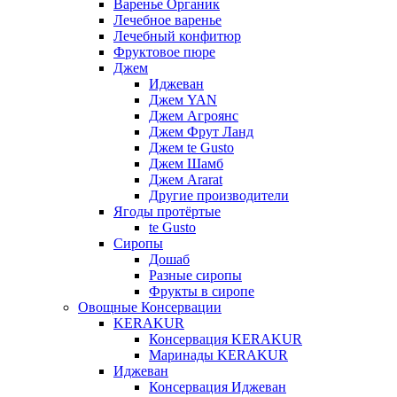
Варенье Органик
Лечебное варенье
Лечебный конфитюр
Фруктовое пюре
Джем
Иджеван
Джем YAN
Джем Агроянс
Джем Фрут Ланд
Джем te Gusto
Джем Шамб
Джем Ararat
Другие производители
Ягоды протёртые
te Gusto
Сиропы
Дошаб
Разные сиропы
Фрукты в сиропе
Овощные Консервации
KERAKUR
Консервация KERAKUR
Маринады KERAKUR
Иджеван
Консервация Иджеван