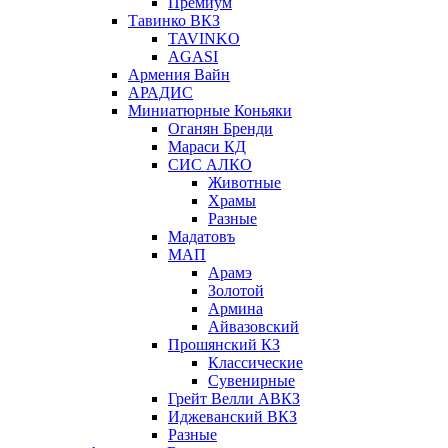
Премиум
Тавинко ВКЗ
TAVINKO
AGASI
Армения Вайн
АРАДИС
Миниатюрные Коньяки
Оганян Бренди
Мараси КД
СИС АЛКО
Животные
Храмы
Разные
Мадатовъ
МАП
Арамэ
Золотой
Армина
Айвазовский
Прошянский КЗ
Классические
Сувенирные
Грейт Велли АВКЗ
Иджеванский ВКЗ
Разные