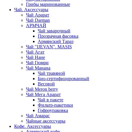
Грибы маринованные
Чай. Аксессуары
Чай Арарат
Чай Darman
АРМЧАЙ
Чай заварочный
Прозрачная фасовка
Армянский Тараз
Чай "IJEVAN". MASIS
Чай Агат
Чай Нане
Чай Гюмри
Чай Манана
Чай травяной
Био-сертифицированный
Весовой
Чай Meron berry
Чай Мега Арарат
Чай в пакете
Фильтр-пакетики
Гофроупаковка
Чай Амарас
Чайные аксессуары
Кофе. Аксессуары
Армянский кофе