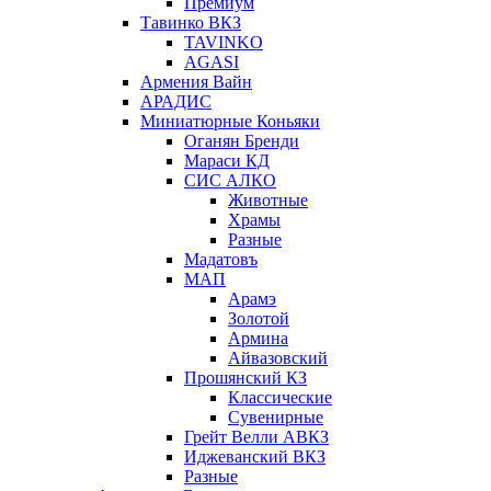
Премиум
Тавинко ВКЗ
TAVINKO
AGASI
Армения Вайн
АРАДИС
Миниатюрные Коньяки
Оганян Бренди
Мараси КД
СИС АЛКО
Животные
Храмы
Разные
Мадатовъ
МАП
Арамэ
Золотой
Армина
Айвазовский
Прошянский КЗ
Классические
Сувенирные
Грейт Велли АВКЗ
Иджеванский ВКЗ
Разные