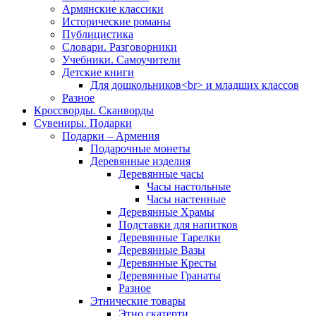
Армянские классики
Исторические романы
Публицистика
Словари. Разговорники
Учебники. Самоучители
Детские книги
Для дошкольников<br> и младших классов
Разное
Кроссворды. Сканворды
Сувениры. Подарки
Подарки – Армения
Подарочные монеты
Деревянные изделия
Деревянные часы
Часы настольные
Часы настенные
Деревянные Храмы
Подставки для напитков
Деревянные Тарелки
Деревянные Вазы
Деревянные Кресты
Деревянные Гранаты
Разное
Этнические товары
Этно скатерти