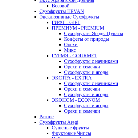
Вкус Араратской Долины
Весовой
Сухофрукты IJEVAN
Эксклюзивные Сухофрукты
ГИФТ - GIFT
ПРЕМИУМ - PREMIUM
Сухофрукты Ягоды Цукаты
Конфеты от природы
Орехи
Микс
ГУРМЭ - GOURMET
Сухофрукты с начинками
Орехи и семечки
Сухофрукты и ягоды
ЭКСТРА - EXTRA
Сухофрукты с начинками
Орехи и семечки
Сухофрукты и ягоды
ЭКОНОМ - ECONOM
Сухофрукты и ягоды
Орехи и семечки
Разное
Сухофрукты Aregi
Сушеные фрукты
Фруктовые Чипсы