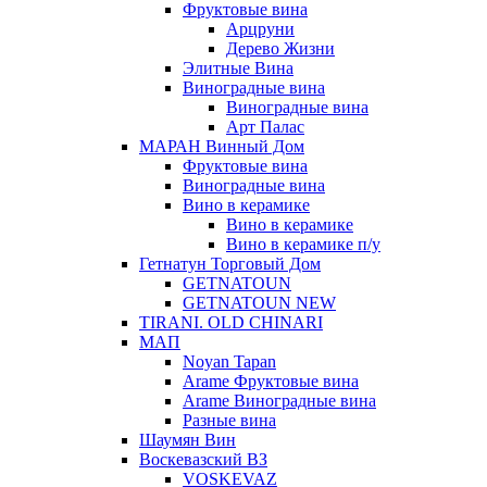
Фруктовые вина
Арцруни
Дерево Жизни
Элитные Вина
Виноградные вина
Виноградные вина
Арт Палас
МАРАН Винный Дом
Фруктовые вина
Виноградные вина
Вино в керамике
Вино в керамике
Вино в керамике п/у
Гетнатун Торговый Дом
GETNATOUN
GETNATOUN NEW
TIRANI. OLD CHINARI
МАП
Noyan Tapan
Arame Фруктовые вина
Arame Виноградные вина
Разные вина
Шаумян Вин
Воскевазский ВЗ
VOSKEVAZ