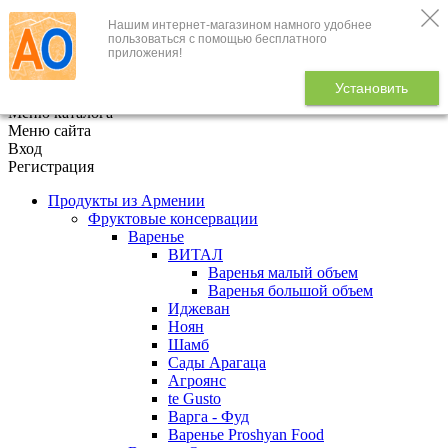
Нашим интернет-магазином намного удобнее
+7 (495) 646-888-1
пользоваться с помощью бесплатного
приложения!
В корзине
0
товаров
Установить
x
Меню каталога
Меню сайта
Вход
Регистрация
Продукты из Армении
Фруктовые консервации
Варенье
ВИТАЛ
Варенья малый объем
Варенья большой объем
Иджеван
Ноян
Шамб
Сады Арагаца
Агроянс
te Gusto
Варга - Фуд
Варенье Proshyan Food