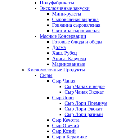
Полуфабрикаты
Эксклюзивные закуски
Мини-рулеты
Сыровяленая вырезка
Говядина сыровяленая
Свинина сыровяленая
Мясные Консервации
Готовые блюда и обеды
Долма
Хаш. Рубец
Ариса. Кавурма
Маринованные
Кисломолочные Продукты
Сыры
Сыр Чанах
Сыр Чанах в ведре
Сыр Чанах Экокат
Сыр Лори
Сыр Лори Премиум
Сыр Лори Экокат
Сыр Лори разный
Сыр Качотта
Сыр Овечий
Сыр Козий
Сыр в Керамике