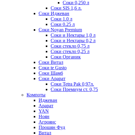
Соки 0,250 л
Соки SIS 1,6 л.
Соки Иджеван
Соки 1.0 л
Соки 0.25 л
Соки Noyan Premium
Соки и Нектары 1,0 л
Соки и Нектары 0,2 л
Соки стекло 0,75 л
Соки стекло 0,25 л
Соки Органик
Соки Витал
Соки te Gusto
Соки Шамб
Соки Арарат
Соки Tetra Pak 0,97л.
Соки Премиум ст. 0,75
Компоты
Иджеван
Арарат
YAN
Ноян
Агроянс
Прошян Фуд
Витал