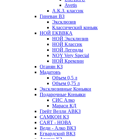
Avetis
А.К.З. классик
Гиневан ВЗ
Эксклюзив
Классический коньяк
НОЙ ЕКВВКА
НОЙ Эксклюзив
НОЙ Классик
НОЙ Легенды
NOY Very Speсial
НОЙ Кремлин
Оганян КЗ
Мадатовъ
Объем 0,5 л
Объем 0,75 л
Эксклюзивные Коньяки
Подарочные Коньяки
СИС Алко
Мараси КД
Грейт Велли АВКЗ
САМКОН КЗ
САЯТ - НОВА
Веди - Алко ВКЗ
Егвардский ВКЗ