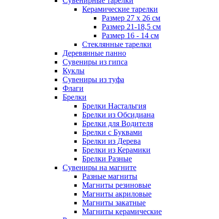
Сувенирные тарелки
Керамические тарелки
Размер 27 х 26 см
Размер 21-18,5 см
Размер 16 - 14 см
Стеклянные тарелки
Деревянные панно
Сувениры из гипса
Куклы
Сувениры из туфа
Флаги
Брелки
Брелки Настальгия
Брелки из Обсидиана
Брелки для Водителя
Брелки с Буквами
Брелки из Дерева
Брелки из Керамики
Брелки Разные
Сувениры на магните
Разные магниты
Магниты резиновые
Магниты акриловые
Магниты закатные
Магниты керамические