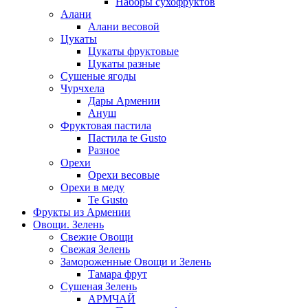
Наборы сухофруктов
Алани
Алани весовой
Цукаты
Цукаты фруктовые
Цукаты разные
Сушеные ягоды
Чурчхела
Дары Армении
Ануш
Фруктовая пастила
Пастила te Gusto
Разное
Орехи
Орехи весовые
Орехи в меду
Te Gusto
Фрукты из Армении
Овощи. Зелень
Свежие Овощи
Свежая Зелень
Замороженные Овощи и Зелень
Тамара фрут
Сушеная Зелень
АРМЧАЙ