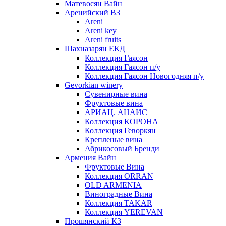
Матевосян Вайн
Аренийский ВЗ
Areni
Areni key
Areni fruits
Шахназарян ЕКД
Коллекция Гаясон
Коллекция Гаясон п/у
Коллекция Гаясон Новогодняя п/у
Gevorkian winery
Сувенирные вина
Фруктовые вина
АРИАЦ. АНАИС
Коллекция КОРОНА
Коллекция Геворкян
Крепленые вина
Абрикосовый Бренди
Армения Вайн
Фруктовые Вина
Коллекция ORRAN
OLD ARMENIA
Виноградные Вина
Коллекция TAKAR
Коллекция YEREVAN
Прошянский КЗ