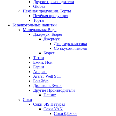
Другие производители
Globex
Печёная продукция. Торты
Печёная продукция
Торты
Безалкогольные напитки
Минеральная Вода
Джермук. Бюрег
Джермук
Джермук классика
Со вкусом лимона
Бюрег
Татни
Бжни. Ной
Гарни
Апаран
Ararat. Well Still
Бон Жур
Дилижан. Зулал
Другие Производители
Dausuz
Соки
Соки SIS Натурал
Соки YAN
Соки 0,930 л