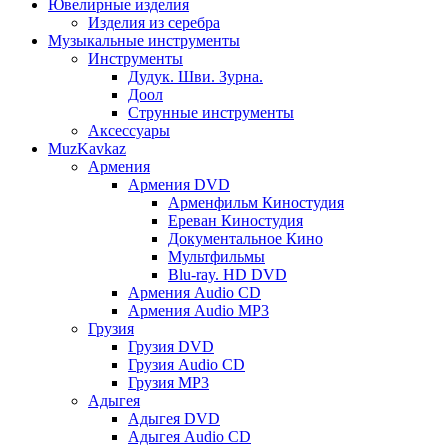
Ювелирные изделия
Изделия из серебра
Музыкальные инструменты
Инструменты
Дудук. Шви. Зурна.
Доол
Струнные инструменты
Аксессуары
MuzKavkaz
Армения
Армения DVD
Арменфильм Киностудия
Ереван Киностудия
Документальное Кино
Мультфильмы
Blu-ray. HD DVD
Армения Audio CD
Армения Audio MP3
Грузия
Грузия DVD
Грузия Audio CD
Грузия MP3
Адыгея
Адыгея DVD
Адыгея Audio CD