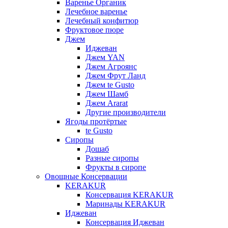
Варенье Органик
Лечебное варенье
Лечебный конфитюр
Фруктовое пюре
Джем
Иджеван
Джем YAN
Джем Агроянс
Джем Фрут Ланд
Джем te Gusto
Джем Шамб
Джем Ararat
Другие производители
Ягоды протёртые
te Gusto
Сиропы
Дошаб
Разные сиропы
Фрукты в сиропе
Овощные Консервации
KERAKUR
Консервация KERAKUR
Маринады KERAKUR
Иджеван
Консервация Иджеван