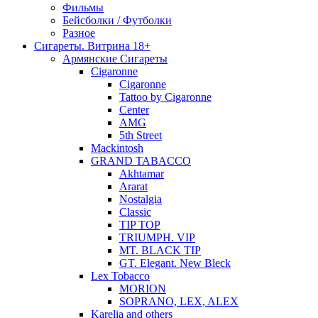
Фильмы
Бейсболки / Футболки
Разное
Сигареты. Витрина 18+
Армянские Сигареты
Cigaronne
Cigaronne
Tattoo by Cigaronne
Center
AMG
5th Street
Mackintosh
GRAND TABACCO
Akhtamar
Ararat
Nostalgia
Classic
TIP TOP
TRIUMPH. VIP
MT. BLACK TIP
GT. Elegant. New Bleck
Lex Tobacco
MORION
SOPRANO, LEX, ALEX
Karelia and others