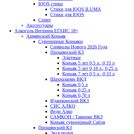
IQOS стики
Стики для IQOS ILUMA
Стики для IQOS
Сenter
Акссессуары
Алкоголь Витрина ЕГАИС 18+
Армянский Коньяк
Сувенирные Коньяки
Символы Нового 2026 Года
Прошянский КЗ
Элитные
Коньяк 5 лет 0,5 л., 0,33 л
Коньяк 5 лет 0,18 л., 0,25 л.
Коньяк 7 лет 0,5 л., 0,33 л
Шахназарян ВКД
Коньяк 0,5 л
Коньяк 0,25 л
Коньяк 0,70 л
Иджеванский ВКЗ
СИС АЛКО
Веди Алко
САМКОН / Тавинко ВКЗ
Коньяк сувенирный Сабля
Прошянский КЗ
Эксклюзив