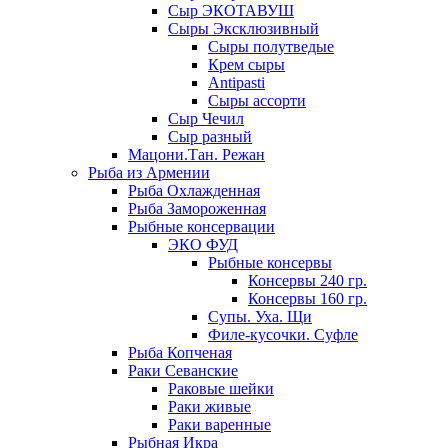
Сыр ЭКОТАВУШ
Сыры Эксклюзивный
Сыры полутведые
Крем сыры
Antipasti
Сыры ассорти
Сыр Чечил
Сыр разный
Мацони.Тан. Режан
Рыба из Армении
Рыба Охлажденная
Рыба Замороженная
Рыбные консервации
ЭКО ФУД
Рыбные консервы
Консервы 240 гр.
Консервы 160 гр.
Супы. Уха. Щи
Филе-кусочки. Суфле
Рыба Копченая
Раки Севанские
Раковые шейки
Раки живые
Раки варенные
Рыбная Икра