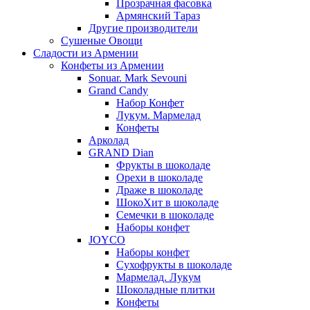
Прозрачная фасовка
Армянский Тараз
Другие производители
Сушеные Овощи
Сладости из Армении
Конфеты из Армении
Sonuar. Mark Sevouni
Grand Candy
Набор Конфет
Лукум. Мармелад
Конфеты
Арколад
GRAND Dian
Фрукты в шоколаде
Орехи в шоколаде
Драже в шоколаде
ШокоХит в шоколаде
Семечки в шоколаде
Наборы конфет
JOYCO
Наборы конфет
Сухофрукты в шоколаде
Мармелад. Лукум
Шоколадные плитки
Конфеты