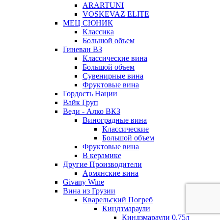
ARARTUNI
VOSKEVAZ ELITE
МЕЦ СЮНИК
Классика
Большой объем
Гиневан ВЗ
Классические вина
Большой объем
Сувенирные вина
Фруктовые вина
Гордость Нации
Вайк Груп
Веди - Алко ВКЗ
Виноградные вина
Классические
Большой объем
Фруктовые вина
В керамике
Другие Производители
Армянские вина
Givany Wine
Вина из Грузии
Кварельский Погреб
Киндзмараули
Киндзмараули 0,75л