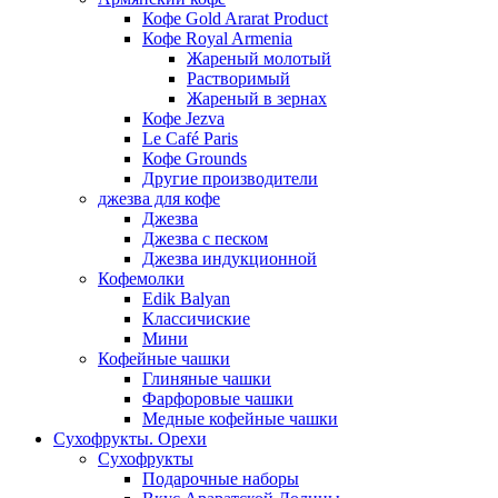
Кофе Gold Ararat Product
Кофе Royal Armenia
Жареный молотый
Растворимый
Жареный в зернах
Кофе Jezva
Le Café Paris
Кофе Grounds
Другие производители
джезва для кофе
Джезва
Джезва с песком
Джезва индукционной
Кофемолки
Edik Balyan
Классичиские
Мини
Кофейные чашки
Глиняные чашки
Фарфоровые чашки
Медные кофейные чашки
Сухофрукты. Орехи
Сухофрукты
Подарочные наборы