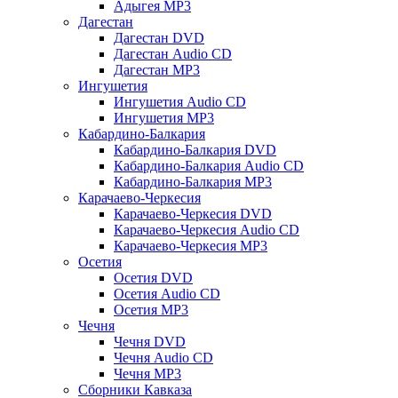
Адыгея MP3
Дагестан
Дагестан DVD
Дагестан Audio CD
Дагестан MP3
Ингушетия
Ингушетия Audio CD
Ингушетия MP3
Кабардино-Балкария
Кабардино-Балкария DVD
Кабардино-Балкария Audio CD
Кабардино-Балкария MP3
Карачаево-Черкесия
Карачаево-Черкесия DVD
Карачаево-Черкесия Audio CD
Карачаево-Черкесия MP3
Осетия
Осетия DVD
Осетия Audio CD
Осетия MP3
Чечня
Чечня DVD
Чечня Audio CD
Чечня MP3
Сборники Кавказа