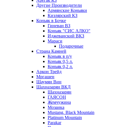
Арегак КЗ
Другие Производители
Армянские Коньяки
Кизлярский КЗ
Коньяк в Бочке
Гиневан ВЗ
Коньяк "СИС АЛКО"
Иджеванский ВКЗ
Мараси
Подарочные
Страна Камней
Коньяк в п/у
Коньяк 0,5 л.
Коньяк 0,2 л.
Аркон Трейд
Мргашен
Шаумян Вин
Шахназарян ВКД
Шахназарян
ГАЯСОН
Жемчужина
Мозаика
Mustang. Black Mountain
Platinum Mountain
Parakar