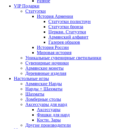
Разное
VIP Подарки
Статуэтки
История Армении
Статуэтки полистоун
Статуэтки бронза
Церкви. Статуэтки
Армянский алфавит
Галерея образов
История России
Мировая история
Уникальные сувенирные светильники
Сувенирные ночники
Армянские монеты
Деревянные изделия
Настольные игры
Армянские Нарды
Нарды + Шахматы
Шахматы
Ломберные столы
Аксессуары для нард
Аксессуары
Фишки для нард
Кости. Зары
Другие производители