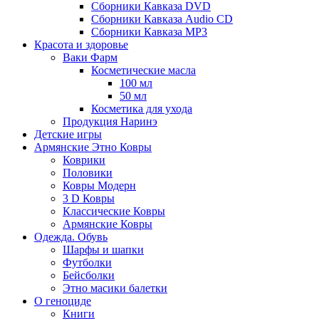
Сборники Кавказа DVD
Сборники Кавказа Audio CD
Сборники Кавказа MP3
Красота и здоровье
Ваки Фарм
Косметические масла
100 мл
50 мл
Косметика для ухода
Продукция Наринэ
Детские игры
Армянские Этно Ковры
Коврики
Половики
Ковры Модерн
3 D Ковры
Классические Ковры
Армянские Ковры
Одежда. Обувь
Шарфы и шапки
Футболки
Бейсболки
Этно масики балетки
О геноциде
Книги