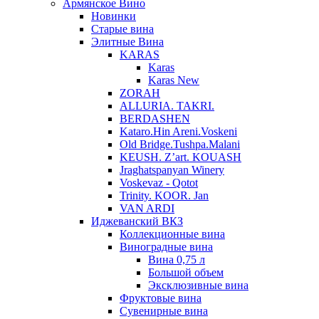
Армянское Вино
Новинки
Старые вина
Элитные Вина
KARAS
Karas
Karas New
ZORAH
ALLURIA. TAKRI.
BERDASHEN
Kataro.Hin Areni.Voskeni
Old Bridge.Tushpa.Malani
KEUSH. Z’art. KOUASH
Jraghatspanyan Winery
Voskevaz - Qotot
Trinity. KOOR. Jan
VAN ARDI
Иджеванский ВКЗ
Коллекционные вина
Виноградные вина
Вина 0,75 л
Большой объем
Эксклюзивные вина
Фруктовые вина
Cувенирные вина