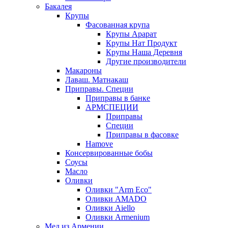
Бакалея
Крупы
Фасованная крупа
Крупы Арарат
Крупы Нат Продукт
Крупы Наша Деревня
Другие производители
Макароны
Лаваш. Матнакаш
Приправы. Специи
Приправы в банке
АРМСПЕЦИИ
Приправы
Специи
Приправы в фасовке
Hamove
Консервированные бобы
Соусы
Масло
Оливки
Оливки "Arm Eco"
Оливки AMADO
Оливки Aiello
Оливки Armenium
Мед из Армении