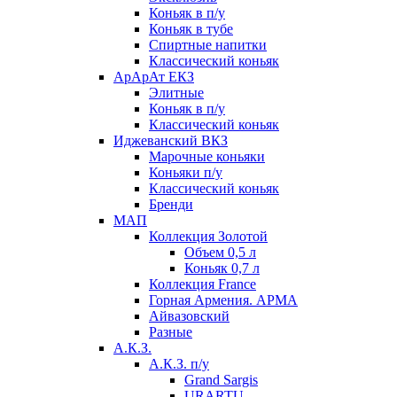
Коньяк в п/у
Коньяк в тубе
Спиртные напитки
Классический коньяк
АрАрАт ЕКЗ
Элитные
Коньяк в п/у
Классический коньяк
Иджеванский ВКЗ
Марочные коньяки
Коньяки п/у
Классический коньяк
Бренди
МАП
Коллекция Золотой
Объем 0,5 л
Коньяк 0,7 л
Коллекция France
Горная Армения. АРМА
Айвазовский
Разные
А.К.З.
А.К.З. п/у
Grand Sargis
URARTU