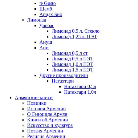
te Gusto
Шамб
Арцах Био
Лимонад
Дарбас
Лимонад 0,5 л. Стекло
Лимонад 1,25 л. ПЭТ
Ануш
Ани
Лимонад 0,5 л ст
Лимонад 0,5 л ПЭТ
Лимонад 1,0 л ПЭТ
Лимонад 1,5 л ПЭТ
Другие производители
Натахтари
Натахтари 0,5л
Натахтари 1,0л
Армянские книги
Новинки
История Армении
О Геноциде Армян
Книги об Армении
Иcкусство и культура
Поэзия Армении
Религия Армении