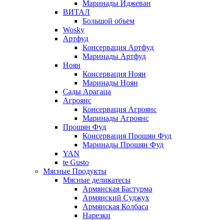
Маринады Иджеван
ВИТАЛ
Большой объем
Wosky
Артфуд
Консервация Артфуд
Маринады Артфуд
Ноян
Консервация Ноян
Маринады Ноян
Сады Арагаца
Агроянс
Консервация Агроянс
Маринады Агроянс
Прошян Фуд
Консервация Прошян Фуд
Маринады Прошян Фуд
YAN
te Gusto
Мясные Продукты
Мясные деликатесы
Армянская Бастурма
Армянский Суджух
Армянская Колбаса
Нарезки