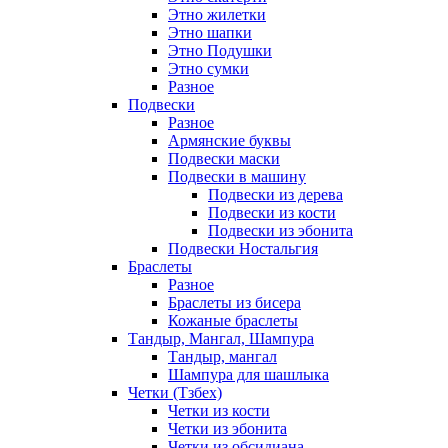
Этно жилетки
Этно шапки
Этно Подушки
Этно сумки
Разное
Подвески
Разное
Армянские буквы
Подвески маски
Подвески в машину
Подвески из дерева
Подвески из кости
Подвески из эбонита
Подвески Ностальгия
Браслеты
Разное
Браслеты из бисера
Кожаные браслеты
Тандыр, Мангал, Шампура
Тандыр, мангал
Шампура для шашлыка
Четки (Тзбех)
Четки из кости
Четки из эбонита
Четки из обсидиана