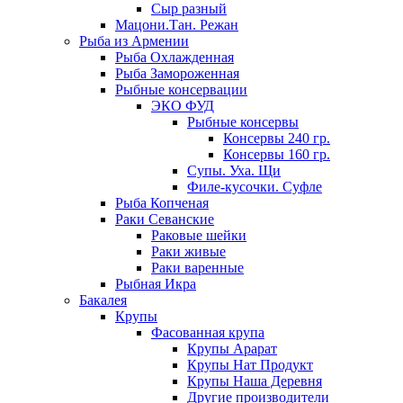
Сыр разный
Мацони.Тан. Режан
Рыба из Армении
Рыба Охлажденная
Рыба Замороженная
Рыбные консервации
ЭКО ФУД
Рыбные консервы
Консервы 240 гр.
Консервы 160 гр.
Супы. Уха. Щи
Филе-кусочки. Суфле
Рыба Копченая
Раки Севанские
Раковые шейки
Раки живые
Раки варенные
Рыбная Икра
Бакалея
Крупы
Фасованная крупа
Крупы Арарат
Крупы Нат Продукт
Крупы Наша Деревня
Другие производители