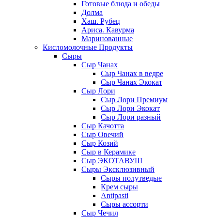
Готовые блюда и обеды
Долма
Хаш. Рубец
Ариса. Кавурма
Маринованные
Кисломолочные Продукты
Сыры
Сыр Чанах
Сыр Чанах в ведре
Сыр Чанах Экокат
Сыр Лори
Сыр Лори Премиум
Сыр Лори Экокат
Сыр Лори разный
Сыр Качотта
Сыр Овечий
Сыр Козий
Сыр в Керамике
Сыр ЭКОТАВУШ
Сыры Эксклюзивный
Сыры полутведые
Крем сыры
Antipasti
Сыры ассорти
Сыр Чечил