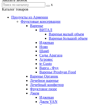
Заказать звонок
x
Каталог товаров
Продукты из Армении
Фруктовые консервации
Варенье
ВИТАЛ
Варенья малый объем
Варенья большой объем
Иджеван
Ноян
Шамб
Сады Арагаца
Агроянс
te Gusto
Варга - Фуд
Варенье Proshyan Food
Варенье Органик
Лечебное варенье
Лечебный конфитюр
Фруктовое пюре
Джем
Иджеван
Джем YAN