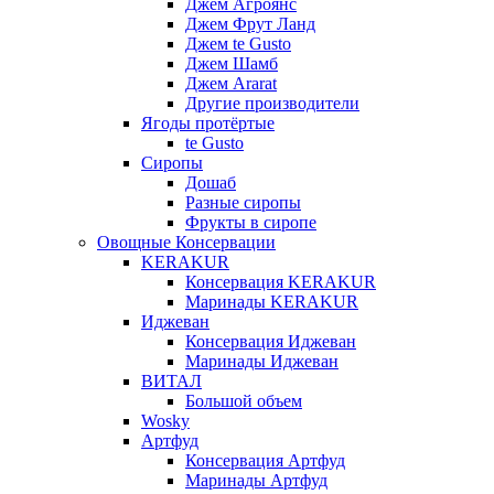
Джем Агроянс
Джем Фрут Ланд
Джем te Gusto
Джем Шамб
Джем Ararat
Другие производители
Ягоды протёртые
te Gusto
Сиропы
Дошаб
Разные сиропы
Фрукты в сиропе
Овощные Консервации
KERAKUR
Консервация KERAKUR
Маринады KERAKUR
Иджеван
Консервация Иджеван
Маринады Иджеван
ВИТАЛ
Большой объем
Wosky
Артфуд
Консервация Артфуд
Маринады Артфуд