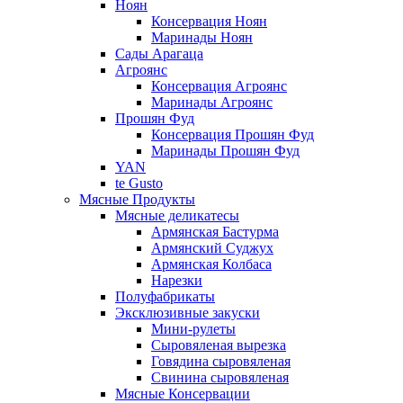
Ноян
Консервация Ноян
Маринады Ноян
Сады Арагаца
Агроянс
Консервация Агроянс
Маринады Агроянс
Прошян Фуд
Консервация Прошян Фуд
Маринады Прошян Фуд
YAN
te Gusto
Мясные Продукты
Мясные деликатесы
Армянская Бастурма
Армянский Суджух
Армянская Колбаса
Нарезки
Полуфабрикаты
Эксклюзивные закуски
Мини-рулеты
Сыровяленая вырезка
Говядина сыровяленая
Свинина сыровяленая
Мясные Консервации