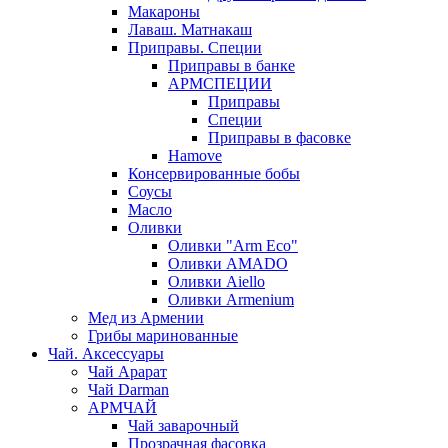
Макароны
Лаваш. Матнакаш
Приправы. Специи
Приправы в банке
АРМСПЕЦИИ
Приправы
Специи
Приправы в фасовке
Hamove
Консервированные бобы
Соусы
Масло
Оливки
Оливки "Arm Eco"
Оливки AMADO
Оливки Aiello
Оливки Armenium
Мед из Армении
Грибы маринованные
Чай. Аксессуары
Чай Арарат
Чай Darman
АРМЧАЙ
Чай заварочный
Прозрачная фасовка