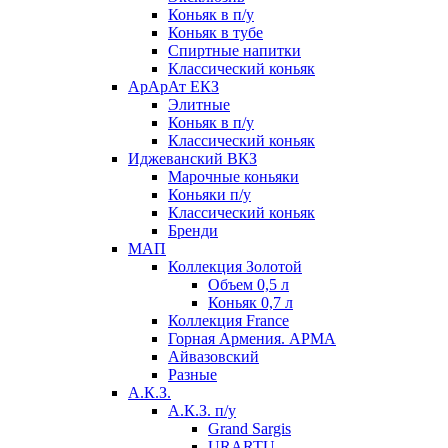
Коньяк в п/у
Коньяк в тубе
Спиртные напитки
Классический коньяк
АрАрАт ЕКЗ
Элитные
Коньяк в п/у
Классический коньяк
Иджеванский ВКЗ
Марочные коньяки
Коньяки п/у
Классический коньяк
Бренди
МАП
Коллекция Золотой
Объем 0,5 л
Коньяк 0,7 л
Коллекция France
Горная Армения. АРМА
Айвазовский
Разные
А.К.З.
А.К.З. п/у
Grand Sargis
URARTU