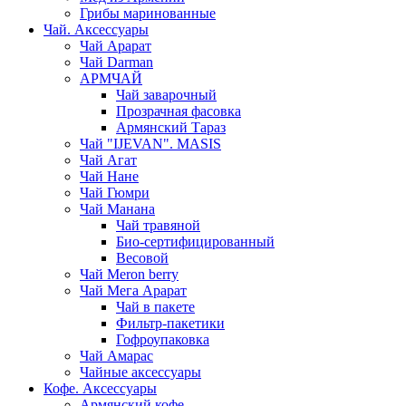
Грибы маринованные
Чай. Аксессуары
Чай Арарат
Чай Darman
АРМЧАЙ
Чай заварочный
Прозрачная фасовка
Армянский Тараз
Чай "IJEVAN". MASIS
Чай Агат
Чай Нане
Чай Гюмри
Чай Манана
Чай травяной
Био-сертифицированный
Весовой
Чай Meron berry
Чай Мега Арарат
Чай в пакете
Фильтр-пакетики
Гофроупаковка
Чай Амарас
Чайные аксессуары
Кофе. Аксессуары
Армянский кофе