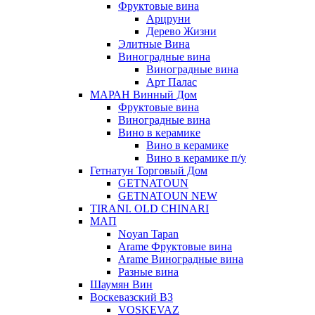
Фруктовые вина
Арцруни
Дерево Жизни
Элитные Вина
Виноградные вина
Виноградные вина
Арт Палас
МАРАН Винный Дом
Фруктовые вина
Виноградные вина
Вино в керамике
Вино в керамике
Вино в керамике п/у
Гетнатун Торговый Дом
GETNATOUN
GETNATOUN NEW
TIRANI. OLD CHINARI
МАП
Noyan Tapan
Arame Фруктовые вина
Arame Виноградные вина
Разные вина
Шаумян Вин
Воскевазский ВЗ
VOSKEVAZ