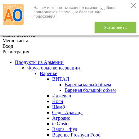
Нашим интернет-магазином намного удобнее
+7 (495) 646-888-1
пользоваться с помощью бесплатного
приложения!
В корзине
0
товаров
Установить
x
Меню каталога
Меню сайта
Вход
Регистрация
Продукты из Армении
Фруктовые консервации
Варенье
ВИТАЛ
Варенья малый объем
Варенья большой объем
Иджеван
Ноян
Шамб
Сады Арагаца
Агроянс
te Gusto
Варга - Фуд
Варенье Proshyan Food