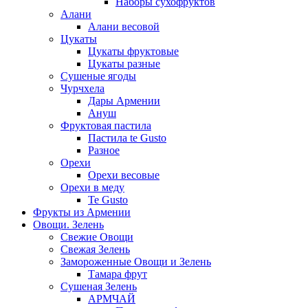
Наборы сухофруктов
Алани
Алани весовой
Цукаты
Цукаты фруктовые
Цукаты разные
Сушеные ягоды
Чурчхела
Дары Армении
Ануш
Фруктовая пастила
Пастила te Gusto
Разное
Орехи
Орехи весовые
Орехи в меду
Te Gusto
Фрукты из Армении
Овощи. Зелень
Свежие Овощи
Свежая Зелень
Замороженные Овощи и Зелень
Тамара фрут
Сушеная Зелень
АРМЧАЙ