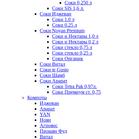
Соки 0,250 л
Соки SIS 1,6 л.
Соки Иджеван
Соки 1.0 л
Соки 0.25 л
Соки Noyan Premium
Соки и Нектары 1,0 л
Соки и Нектары 0,2 л
Соки стекло 0,75 л
Соки стекло 0,25 л
Соки Органик
Соки Витал
Соки te Gusto
Соки Шамб
Соки Арарат
Соки Tetra Pak 0,97л.
Соки Премиум ст. 0,75
Компоты
Иджеван
Арарат
YAN
Ноян
Агроянс
Прошян Фуд
Витал