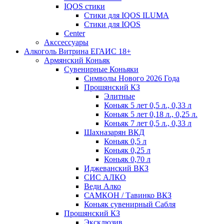
IQOS стики
Стики для IQOS ILUMA
Стики для IQOS
Сenter
Акссессуары
Алкоголь Витрина ЕГАИС 18+
Армянский Коньяк
Сувенирные Коньяки
Символы Нового 2026 Года
Прошянский КЗ
Элитные
Коньяк 5 лет 0,5 л., 0,33 л
Коньяк 5 лет 0,18 л., 0,25 л.
Коньяк 7 лет 0,5 л., 0,33 л
Шахназарян ВКД
Коньяк 0,5 л
Коньяк 0,25 л
Коньяк 0,70 л
Иджеванский ВКЗ
СИС АЛКО
Веди Алко
САМКОН / Тавинко ВКЗ
Коньяк сувенирный Сабля
Прошянский КЗ
Эксклюзив