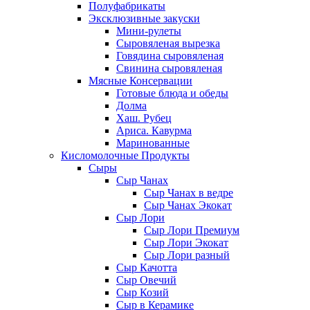
Полуфабрикаты
Эксклюзивные закуски
Мини-рулеты
Сыровяленая вырезка
Говядина сыровяленая
Свинина сыровяленая
Мясные Консервации
Готовые блюда и обеды
Долма
Хаш. Рубец
Ариса. Кавурма
Маринованные
Кисломолочные Продукты
Сыры
Сыр Чанах
Сыр Чанах в ведре
Сыр Чанах Экокат
Сыр Лори
Сыр Лори Премиум
Сыр Лори Экокат
Сыр Лори разный
Сыр Качотта
Сыр Овечий
Сыр Козий
Сыр в Керамике