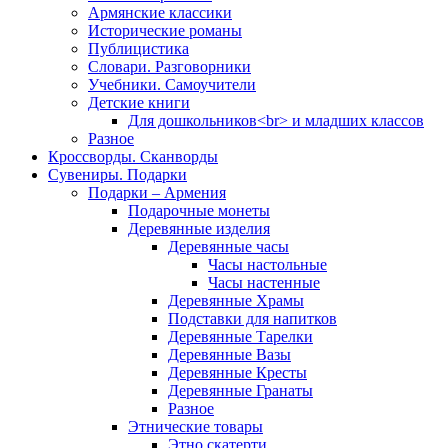
Армянские классики
Исторические романы
Публицистика
Словари. Разговорники
Учебники. Самоучители
Детские книги
Для дошкольников<br> и младших классов
Разное
Кроссворды. Сканворды
Сувениры. Подарки
Подарки – Армения
Подарочные монеты
Деревянные изделия
Деревянные часы
Часы настольные
Часы настенные
Деревянные Храмы
Подставки для напитков
Деревянные Тарелки
Деревянные Вазы
Деревянные Кресты
Деревянные Гранаты
Разное
Этнические товары
Этно скатерти