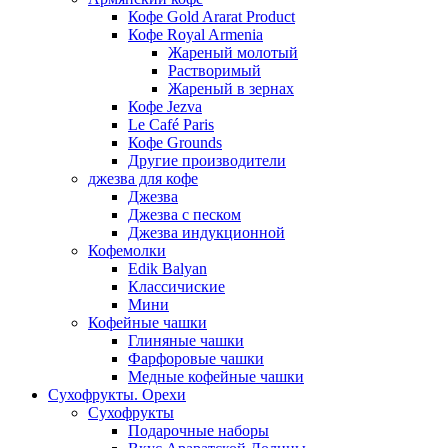
Кофе Gold Ararat Product
Кофе Royal Armenia
Жареный молотый
Растворимый
Жареный в зернах
Кофе Jezva
Le Café Paris
Кофе Grounds
Другие производители
джезва для кофе
Джезва
Джезва с песком
Джезва индукционной
Кофемолки
Edik Balyan
Классичиские
Мини
Кофейные чашки
Глиняные чашки
Фарфоровые чашки
Медные кофейные чашки
Сухофрукты. Орехи
Сухофрукты
Подарочные наборы