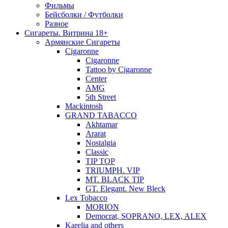
Фильмы
Бейсболки / Футболки
Разное
Сигареты. Витрина 18+
Армянские Сигареты
Cigaronne
Cigaronne
Tattoo by Cigaronne
Center
AMG
5th Street
Mackintosh
GRAND TABACCO
Akhtamar
Ararat
Nostalgia
Classic
TIP TOP
TRIUMPH. VIP
MT. BLACK TIP
GT. Elegant. New Bleck
Lex Tobacco
MORION
Democrat, SOPRANO, LEX, ALEX
Karelia and others