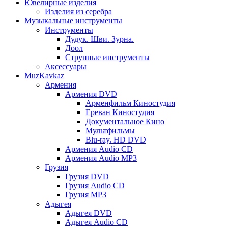
Ювелирные изделия
Изделия из серебра
Музыкальные инструменты
Инструменты
Дудук. Шви. Зурна.
Доол
Струнные инструменты
Аксессуары
MuzKavkaz
Армения
Армения DVD
Арменфильм Киностудия
Ереван Киностудия
Документальное Кино
Мультфильмы
Blu-ray. HD DVD
Армения Audio CD
Армения Audio MP3
Грузия
Грузия DVD
Грузия Audio CD
Грузия MP3
Адыгея
Адыгея DVD
Адыгея Audio CD