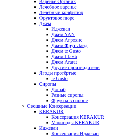
Варенье Органик
Лечебное варенье
Лечебный конфитюр
Фруктовое пюре
Джем
Иджеван
Джем YAN
Джем Агроянс
Джем Фрут Ланд
Джем te Gusto
Джем Шамб
Джем Ararat
Другие производители
Ягоды протёртые
te Gusto
Сиропы
Дошаб
Разные сиропы
Фрукты в сиропе
Овощные Консервации
KERAKUR
Консервация KERAKUR
Маринады KERAKUR
Иджеван
Консервация Иджеван