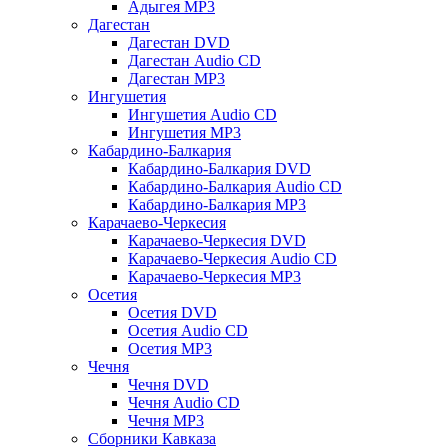
Адыгея MP3
Дагестан
Дагестан DVD
Дагестан Audio CD
Дагестан MP3
Ингушетия
Ингушетия Audio CD
Ингушетия MP3
Кабардино-Балкария
Кабардино-Балкария DVD
Кабардино-Балкария Audio CD
Кабардино-Балкария MP3
Карачаево-Черкесия
Карачаево-Черкесия DVD
Карачаево-Черкесия Audio CD
Карачаево-Черкесия MP3
Осетия
Осетия DVD
Осетия Audio CD
Осетия MP3
Чечня
Чечня DVD
Чечня Audio CD
Чечня MP3
Сборники Кавказа