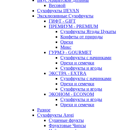
Вкус Араратской Долины
Весовой
Сухофрукты IJEVAN
Эксклюзивные Сухофрукты
ГИФТ - GIFT
ПРЕМИУМ - PREMIUM
Сухофрукты Ягоды Цукаты
Конфеты от природы
Орехи
Микс
ГУРМЭ - GOURMET
Сухофрукты с начинками
Орехи и семечки
Сухофрукты и ягоды
ЭКСТРА - EXTRA
Сухофрукты с начинками
Орехи и семечки
Сухофрукты и ягоды
ЭКОНОМ - ECONOM
Сухофрукты и ягоды
Орехи и семечки
Разное
Сухофрукты Aregi
Сушеные фрукты
Фруктовые Чипсы