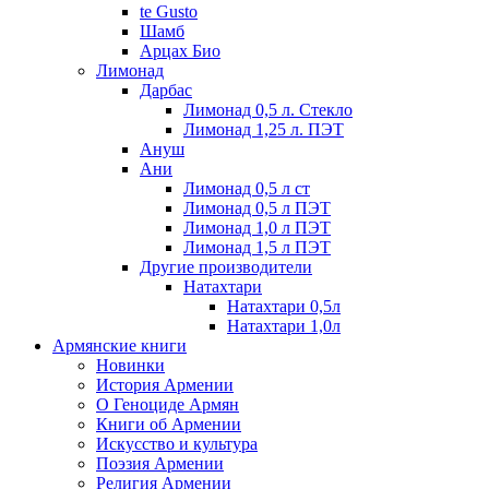
te Gusto
Шамб
Арцах Био
Лимонад
Дарбас
Лимонад 0,5 л. Стекло
Лимонад 1,25 л. ПЭТ
Ануш
Ани
Лимонад 0,5 л ст
Лимонад 0,5 л ПЭТ
Лимонад 1,0 л ПЭТ
Лимонад 1,5 л ПЭТ
Другие производители
Натахтари
Натахтари 0,5л
Натахтари 1,0л
Армянские книги
Новинки
История Армении
О Геноциде Армян
Книги об Армении
Иcкусство и культура
Поэзия Армении
Религия Армении