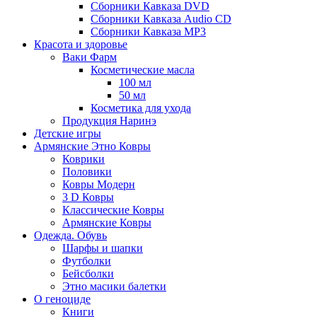
Сборники Кавказа DVD
Сборники Кавказа Audio CD
Сборники Кавказа MP3
Красота и здоровье
Ваки Фарм
Косметические масла
100 мл
50 мл
Косметика для ухода
Продукция Наринэ
Детские игры
Армянские Этно Ковры
Коврики
Половики
Ковры Модерн
3 D Ковры
Классические Ковры
Армянские Ковры
Одежда. Обувь
Шарфы и шапки
Футболки
Бейсболки
Этно масики балетки
О геноциде
Книги