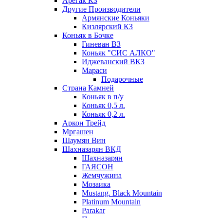
Арегак КЗ
Другие Производители
Армянские Коньяки
Кизлярский КЗ
Коньяк в Бочке
Гиневан ВЗ
Коньяк "СИС АЛКО"
Иджеванский ВКЗ
Мараси
Подарочные
Страна Камней
Коньяк в п/у
Коньяк 0,5 л.
Коньяк 0,2 л.
Аркон Трейд
Мргашен
Шаумян Вин
Шахназарян ВКД
Шахназарян
ГАЯСОН
Жемчужина
Мозаика
Mustang. Black Mountain
Platinum Mountain
Parakar