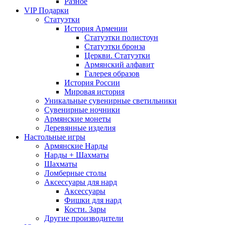
Разное
VIP Подарки
Статуэтки
История Армении
Статуэтки полистоун
Статуэтки бронза
Церкви. Статуэтки
Армянский алфавит
Галерея образов
История России
Мировая история
Уникальные сувенирные светильники
Сувенирные ночники
Армянские монеты
Деревянные изделия
Настольные игры
Армянские Нарды
Нарды + Шахматы
Шахматы
Ломберные столы
Аксессуары для нард
Аксессуары
Фишки для нард
Кости. Зары
Другие производители