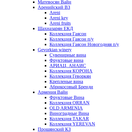
Матевосян Вайн
Аренийский ВЗ
Areni
Areni key
Areni fruits
Шахназарян ЕКД
Коллекция Гаясон
Коллекция Гаясон п/у
Коллекция Гаясон Новогодняя п/у
Gevorkian winery
Сувенирные вина
Фруктовые вина
АРИАЦ. АНАИС
Коллекция КОРОНА
Коллекция Геворкян
Крепленые вина
Абрикосовый Бренди
Армения Вайн
Фруктовые Вина
Коллекция ORRAN
OLD ARMENIA
Виноградные Вина
Коллекция TAKAR
Коллекция YEREVAN
Прошянский КЗ