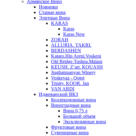
Армянское Вино
Новинки
Старые вина
Элитные Вина
KARAS
Karas
Karas New
ZORAH
ALLURIA. TAKRI.
BERDASHEN
Kataro.Hin Areni.Voskeni
Old Bridge.Tushpa.Malani
KEUSH. Z’art. KOUASH
Jraghatspanyan Winery
Voskevaz - Qotot
Trinity. KOOR. Jan
VAN ARDI
Иджеванский ВКЗ
Коллекционные вина
Виноградные вина
Вина 0,75 л
Большой объем
Эксклюзивные вина
Фруктовые вина
Cувенирные вина