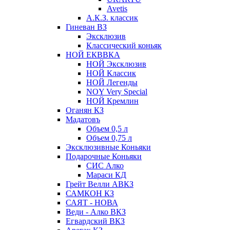
Avetis
А.К.З. классик
Гиневан ВЗ
Эксклюзив
Классический коньяк
НОЙ ЕКВВКА
НОЙ Эксклюзив
НОЙ Классик
НОЙ Легенды
NOY Very Speсial
НОЙ Кремлин
Оганян КЗ
Мадатовъ
Объем 0,5 л
Объем 0,75 л
Эксклюзивные Коньяки
Подарочные Коньяки
СИС Алко
Мараси КД
Грейт Велли АВКЗ
САМКОН КЗ
САЯТ - НОВА
Веди - Алко ВКЗ
Егвардский ВКЗ