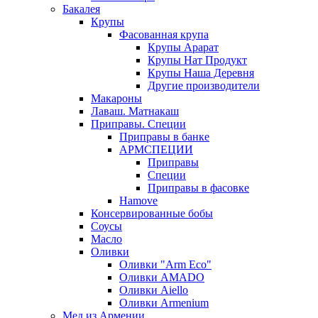
Бакалея
Крупы
Фасованная крупа
Крупы Арарат
Крупы Нат Продукт
Крупы Наша Деревня
Другие производители
Макароны
Лаваш. Матнакаш
Приправы. Специи
Приправы в банке
АРМСПЕЦИИ
Приправы
Специи
Приправы в фасовке
Hamove
Консервированные бобы
Соусы
Масло
Оливки
Оливки "Arm Eco"
Оливки AMADO
Оливки Aiello
Оливки Armenium
Мед из Армении