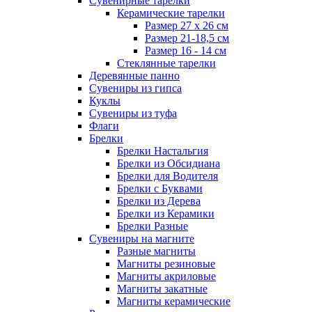
Сувенирные тарелки
Керамические тарелки
Размер 27 х 26 см
Размер 21-18,5 см
Размер 16 - 14 см
Стеклянные тарелки
Деревянные панно
Сувениры из гипса
Куклы
Сувениры из туфа
Флаги
Брелки
Брелки Настальгия
Брелки из Обсидиана
Брелки для Водителя
Брелки с Буквами
Брелки из Дерева
Брелки из Керамики
Брелки Разные
Сувениры на магните
Разные магниты
Магниты резиновые
Магниты акриловые
Магниты закатные
Магниты керамические