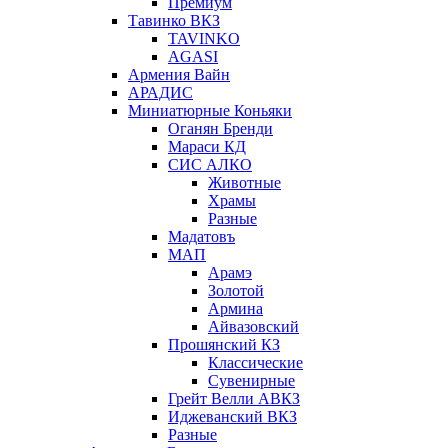
Премиум
Тавинко ВКЗ
TAVINKO
AGASI
Армения Вайн
АРАДИС
Миниатюрные Коньяки
Оганян Бренди
Мараси КД
СИС АЛКО
Животные
Храмы
Разные
Мадатовъ
МАП
Арамэ
Золотой
Армина
Айвазовский
Прошянский КЗ
Классические
Сувенирные
Грейт Велли АВКЗ
Иджеванский ВКЗ
Разные