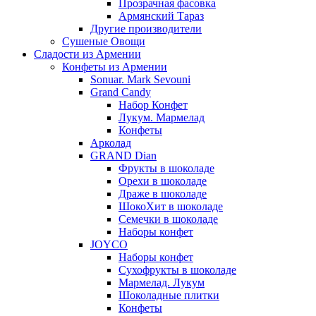
Прозрачная фасовка
Армянский Тараз
Другие производители
Сушеные Овощи
Сладости из Армении
Конфеты из Армении
Sonuar. Mark Sevouni
Grand Candy
Набор Конфет
Лукум. Мармелад
Конфеты
Арколад
GRAND Dian
Фрукты в шоколаде
Орехи в шоколаде
Драже в шоколаде
ШокоХит в шоколаде
Семечки в шоколаде
Наборы конфет
JOYCO
Наборы конфет
Сухофрукты в шоколаде
Мармелад. Лукум
Шоколадные плитки
Конфеты