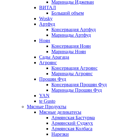
Маринады Иджеван
ВИТАЛ
Большой объем
Wosky
Артфуд
Консервация Артфуд
Маринады Артфуд
Ноян
Консервация Ноян
Маринады Ноян
Сады Арагаца
Агроянс
Консервация Агроянс
Маринады Агроянс
Прошян Фуд
Консервация Прошян Фуд
Маринады Прошян Фуд
YAN
te Gusto
Мясные Продукты
Мясные деликатесы
Армянская Бастурма
Армянский Суджух
Армянская Колбаса
Нарезки