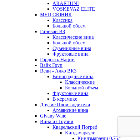
ARARTUNI
VOSKEVAZ ELITE
МЕЦ СЮНИК
Классика
Большой объем
Гиневан ВЗ
Классические вина
Большой объем
Сувенирные вина
Фруктовые вина
Гордость Нации
Вайк Груп
Веди - Алко ВКЗ
Виноградные вина
Классические
Большой объем
Фруктовые вина
В керамике
Другие Производители
Армянские вина
Givany Wine
Вина из Грузии
Кварельский Погреб
Киндзмараули
Киндзмараули 0,75л