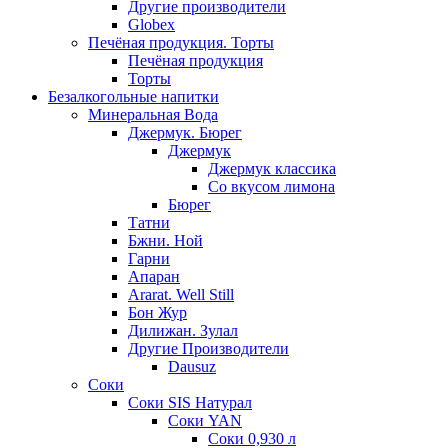
Другие производители
Globex
Печёная продукция. Торты
Печёная продукция
Торты
Безалкогольные напитки
Минеральная Вода
Джермук. Бюрег
Джермук
Джермук классика
Со вкусом лимона
Бюрег
Татни
Бжни. Ной
Гарни
Апаран
Ararat. Well Still
Бон Жур
Дилижан. Зулал
Другие Производители
Dausuz
Соки
Соки SIS Натурал
Соки YAN
Соки 0,930 л