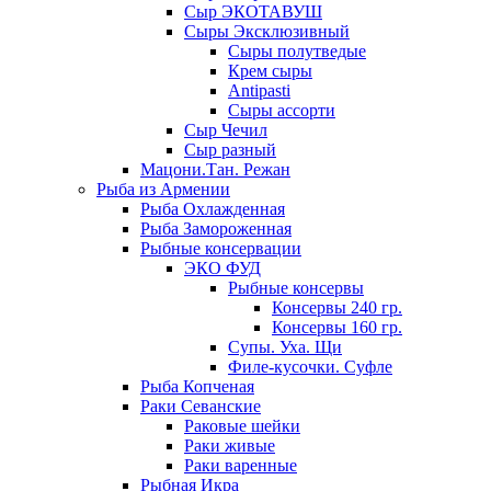
Сыр ЭКОТАВУШ
Сыры Эксклюзивный
Сыры полутведые
Крем сыры
Antipasti
Сыры ассорти
Сыр Чечил
Сыр разный
Мацони.Тан. Режан
Рыба из Армении
Рыба Охлажденная
Рыба Замороженная
Рыбные консервации
ЭКО ФУД
Рыбные консервы
Консервы 240 гр.
Консервы 160 гр.
Супы. Уха. Щи
Филе-кусочки. Суфле
Рыба Копченая
Раки Севанские
Раковые шейки
Раки живые
Раки варенные
Рыбная Икра