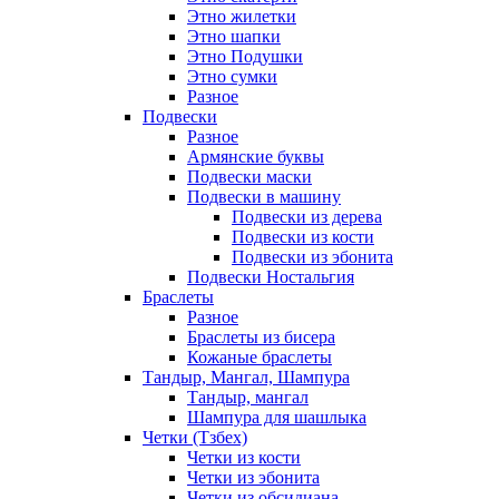
Этно жилетки
Этно шапки
Этно Подушки
Этно сумки
Разное
Подвески
Разное
Армянские буквы
Подвески маски
Подвески в машину
Подвески из дерева
Подвески из кости
Подвески из эбонита
Подвески Ностальгия
Браслеты
Разное
Браслеты из бисера
Кожаные браслеты
Тандыр, Мангал, Шампура
Тандыр, мангал
Шампура для шашлыка
Четки (Тзбех)
Четки из кости
Четки из эбонита
Четки из обсидиана