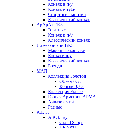
Коньяк в п/у
Коньяк в тубе
Спиртные напитки
Классический коньяк
АрАрАт ЕКЗ
Элитные
Коньяк в п/у
Классический коньяк
Иджеванский ВКЗ
Марочные коньяки
Коньяки п/у
Классический коньяк
Бренди
МАП
Коллекция Золотой
Объем 0,5 л
Коньяк 0,7 л
Коллекция France
Горная Армения. АРМА
Айвазовский
Разные
А.К.З.
А.К.З. п/у
Grand Sargis
URARTU