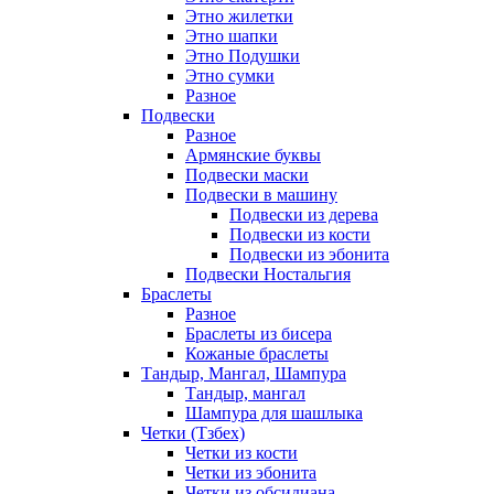
Этно жилетки
Этно шапки
Этно Подушки
Этно сумки
Разное
Подвески
Разное
Армянские буквы
Подвески маски
Подвески в машину
Подвески из дерева
Подвески из кости
Подвески из эбонита
Подвески Ностальгия
Браслеты
Разное
Браслеты из бисера
Кожаные браслеты
Тандыр, Мангал, Шампура
Тандыр, мангал
Шампура для шашлыка
Четки (Тзбех)
Четки из кости
Четки из эбонита
Четки из обсидиана