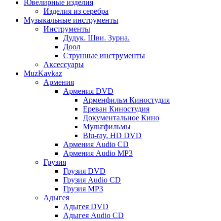
Ювелирные изделия
Изделия из серебра
Музыкальные инструменты
Инструменты
Дудук. Шви. Зурна.
Доол
Струнные инструменты
Аксессуары
MuzKavkaz
Армения
Армения DVD
Арменфильм Киностудия
Ереван Киностудия
Документальное Кино
Мультфильмы
Blu-ray. HD DVD
Армения Audio CD
Армения Audio MP3
Грузия
Грузия DVD
Грузия Audio CD
Грузия MP3
Адыгея
Адыгея DVD
Адыгея Audio CD