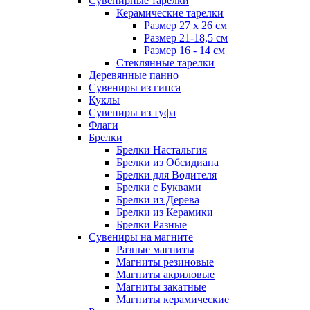
Сувенирные тарелки
Керамические тарелки
Размер 27 х 26 см
Размер 21-18,5 см
Размер 16 - 14 см
Стеклянные тарелки
Деревянные панно
Сувениры из гипса
Куклы
Сувениры из туфа
Флаги
Брелки
Брелки Настальгия
Брелки из Обсидиана
Брелки для Водителя
Брелки с Буквами
Брелки из Дерева
Брелки из Керамики
Брелки Разные
Сувениры на магните
Разные магниты
Магниты резиновые
Магниты акриловые
Магниты закатные
Магниты керамические