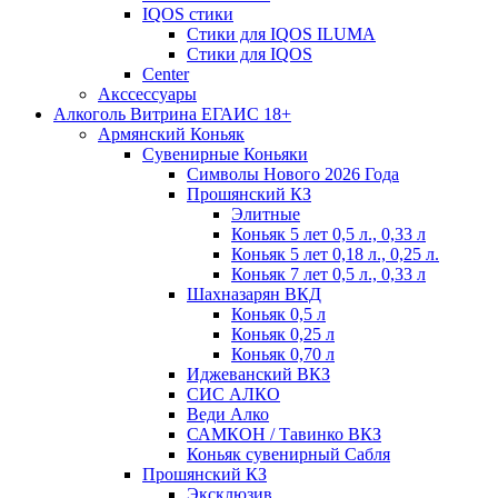
IQOS стики
Стики для IQOS ILUMA
Стики для IQOS
Сenter
Акссессуары
Алкоголь Витрина ЕГАИС 18+
Армянский Коньяк
Сувенирные Коньяки
Символы Нового 2026 Года
Прошянский КЗ
Элитные
Коньяк 5 лет 0,5 л., 0,33 л
Коньяк 5 лет 0,18 л., 0,25 л.
Коньяк 7 лет 0,5 л., 0,33 л
Шахназарян ВКД
Коньяк 0,5 л
Коньяк 0,25 л
Коньяк 0,70 л
Иджеванский ВКЗ
СИС АЛКО
Веди Алко
САМКОН / Тавинко ВКЗ
Коньяк сувенирный Сабля
Прошянский КЗ
Эксклюзив