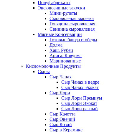
Полуфабрикаты
Эксклюзивные закуски
Мини-рулеты
Сыровяленая вырезка
Говядина сыровяленая
Свинина сыровяленая
Мясные Консервации
Готовые блюда и обеды
Долма
Хаш. Рубец
Ариса. Кавурма
Маринованные
Кисломолочные Продукты
Сыры
Сыр Чанах
Сыр Чанах в ведре
Сыр Чанах Экокат
Сыр Лори
Сыр Лори Премиум
Сыр Лори Экокат
Сыр Лори разный
Сыр Качотта
Сыр Овечий
Сыр Козий
Сыр в Керамике