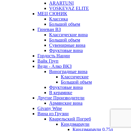
ARARTUNI
VOSKEVAZ ELITE
МЕЦ СЮНИК
Классика
Большой объем
Гиневан ВЗ
Классические вина
Большой объем
Сувенирные вина
Фруктовые вина
Гордость Нации
Вайк Груп
Веди - Алко ВКЗ
Виноградные вина
Классические
Большой объем
Фруктовые вина
В керамике
Другие Производители
Армянские вина
Givany Wine
Вина из Грузии
Кварельский Погреб
Киндзмараули
Киндзмараули 0,75л