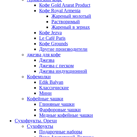
Кофе Gold Ararat Product
Кофе Royal Armenia
Жареный молотый
Растворимый
Жареный в зернах
Кофе Jezva
Le Café Paris
Кофе Grounds
Другие производители
джезва для кофе
Джезва
Джезва с песком
Джезва индукционной
Кофемолки
Edik Balyan
Классичиские
Мини
Кофейные чашки
Глиняные чашки
Фарфоровые чашки
Медные кофейные чашки
Сухофрукты. Орехи
Сухофрукты
Подарочные наборы