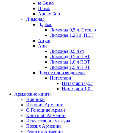
te Gusto
Шамб
Арцах Био
Лимонад
Дарбас
Лимонад 0,5 л. Стекло
Лимонад 1,25 л. ПЭТ
Ануш
Ани
Лимонад 0,5 л ст
Лимонад 0,5 л ПЭТ
Лимонад 1,0 л ПЭТ
Лимонад 1,5 л ПЭТ
Другие производители
Натахтари
Натахтари 0,5л
Натахтари 1,0л
Армянские книги
Новинки
История Армении
О Геноциде Армян
Книги об Армении
Иcкусство и культура
Поэзия Армении
Религия Армении