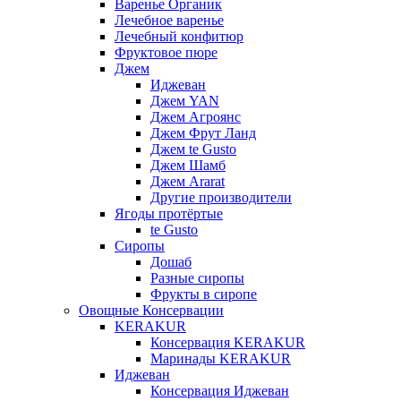
Варенье Органик
Лечебное варенье
Лечебный конфитюр
Фруктовое пюре
Джем
Иджеван
Джем YAN
Джем Агроянс
Джем Фрут Ланд
Джем te Gusto
Джем Шамб
Джем Ararat
Другие производители
Ягоды протёртые
te Gusto
Сиропы
Дошаб
Разные сиропы
Фрукты в сиропе
Овощные Консервации
KERAKUR
Консервация KERAKUR
Маринады KERAKUR
Иджеван
Консервация Иджеван