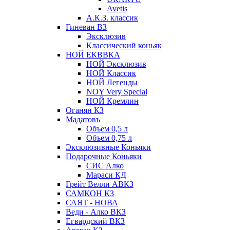
Avetis
А.К.З. классик
Гиневан ВЗ
Эксклюзив
Классический коньяк
НОЙ ЕКВВКА
НОЙ Эксклюзив
НОЙ Классик
НОЙ Легенды
NOY Very Speсial
НОЙ Кремлин
Оганян КЗ
Мадатовъ
Объем 0,5 л
Объем 0,75 л
Эксклюзивные Коньяки
Подарочные Коньяки
СИС Алко
Мараси КД
Грейт Велли АВКЗ
САМКОН КЗ
САЯТ - НОВА
Веди - Алко ВКЗ
Егвардский ВКЗ