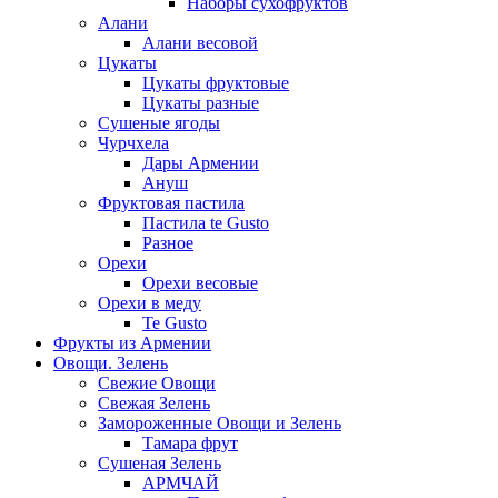
Наборы сухофруктов
Алани
Алани весовой
Цукаты
Цукаты фруктовые
Цукаты разные
Сушеные ягоды
Чурчхела
Дары Армении
Ануш
Фруктовая пастила
Пастила te Gusto
Разное
Орехи
Орехи весовые
Орехи в меду
Te Gusto
Фрукты из Армении
Овощи. Зелень
Свежие Овощи
Свежая Зелень
Замороженные Овощи и Зелень
Тамара фрут
Сушеная Зелень
АРМЧАЙ