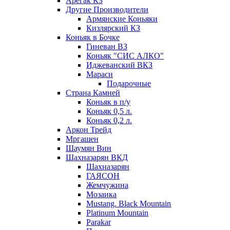
Арегак КЗ
Другие Производители
Армянские Коньяки
Кизлярский КЗ
Коньяк в Бочке
Гиневан ВЗ
Коньяк "СИС АЛКО"
Иджеванский ВКЗ
Мараси
Подарочные
Страна Камней
Коньяк в п/у
Коньяк 0,5 л.
Коньяк 0,2 л.
Аркон Трейд
Мргашен
Шаумян Вин
Шахназарян ВКД
Шахназарян
ГАЯСОН
Жемчужина
Мозаика
Mustang. Black Mountain
Platinum Mountain
Parakar