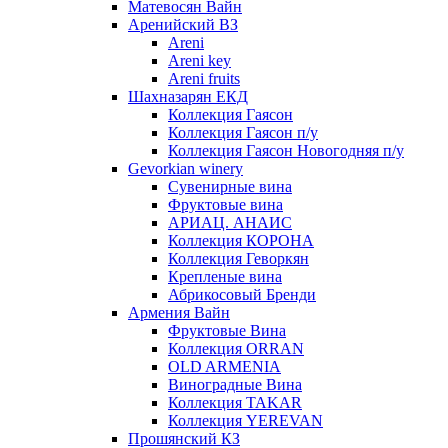
Матевосян Вайн
Аренийский ВЗ
Areni
Areni key
Areni fruits
Шахназарян ЕКД
Коллекция Гаясон
Коллекция Гаясон п/у
Коллекция Гаясон Новогодняя п/у
Gevorkian winery
Сувенирные вина
Фруктовые вина
АРИАЦ. АНАИС
Коллекция КОРОНА
Коллекция Геворкян
Крепленые вина
Абрикосовый Бренди
Армения Вайн
Фруктовые Вина
Коллекция ORRAN
OLD ARMENIA
Виноградные Вина
Коллекция TAKAR
Коллекция YEREVAN
Прошянский КЗ