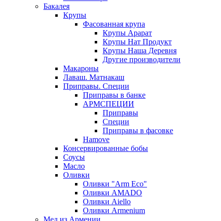
Бакалея
Крупы
Фасованная крупа
Крупы Арарат
Крупы Нат Продукт
Крупы Наша Деревня
Другие производители
Макароны
Лаваш. Матнакаш
Приправы. Специи
Приправы в банке
АРМСПЕЦИИ
Приправы
Специи
Приправы в фасовке
Hamove
Консервированные бобы
Соусы
Масло
Оливки
Оливки "Arm Eco"
Оливки AMADO
Оливки Aiello
Оливки Armenium
Мед из Армении