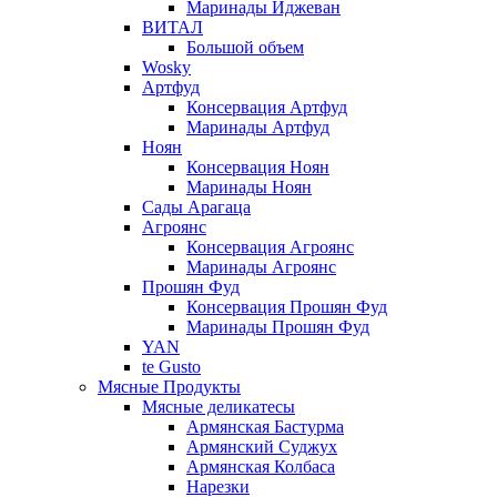
Маринады Иджеван
ВИТАЛ
Большой объем
Wosky
Артфуд
Консервация Артфуд
Маринады Артфуд
Ноян
Консервация Ноян
Маринады Ноян
Сады Арагаца
Агроянс
Консервация Агроянс
Маринады Агроянс
Прошян Фуд
Консервация Прошян Фуд
Маринады Прошян Фуд
YAN
te Gusto
Мясные Продукты
Мясные деликатесы
Армянская Бастурма
Армянский Суджух
Армянская Колбаса
Нарезки