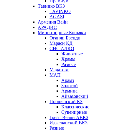
Премиум
Тавинко ВКЗ
TAVINKO
AGASI
Армения Вайн
АРАДИС
Миниатюрные Коньяки
Оганян Бренди
Мараси КД
СИС АЛКО
Животные
Храмы
Разные
Мадатовъ
МАП
Арамэ
Золотой
Армина
Айвазовский
Прошянский КЗ
Классические
Сувенирные
Грейт Велли АВКЗ
Иджеванский ВКЗ
Разные