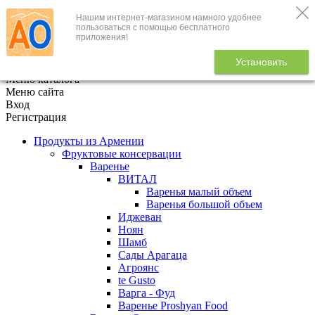
Нашим интернет-магазином намного удобнее
+7 (495) 646-888-1
пользоваться с помощью бесплатного
приложения!
В корзине
0
товаров
Установить
x
Меню каталога
Меню сайта
Вход
Регистрация
Продукты из Армении
Фруктовые консервации
Варенье
ВИТАЛ
Варенья малый объем
Варенья большой объем
Иджеван
Ноян
Шамб
Сады Арагаца
Агроянс
te Gusto
Варга - Фуд
Варенье Proshyan Food