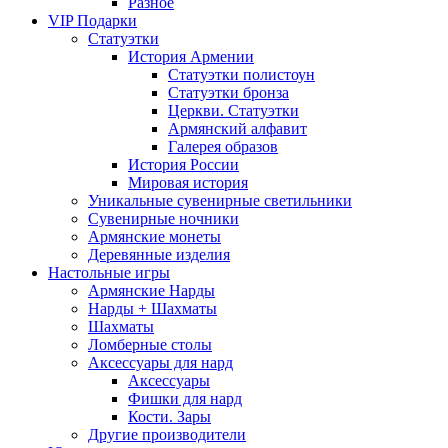
Разное
VIP Подарки
Статуэтки
История Армении
Статуэтки полистоун
Статуэтки бронза
Церкви. Статуэтки
Армянский алфавит
Галерея образов
История России
Мировая история
Уникальные сувенирные светильники
Сувенирные ночники
Армянские монеты
Деревянные изделия
Настольные игры
Армянские Нарды
Нарды + Шахматы
Шахматы
Ломберные столы
Аксессуары для нард
Аксессуары
Фишки для нард
Кости. Зары
Другие производители