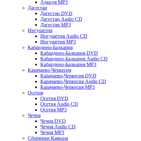
Адыгея MP3
Дагестан
Дагестан DVD
Дагестан Audio CD
Дагестан MP3
Ингушетия
Ингушетия Audio CD
Ингушетия MP3
Кабардино-Балкария
Кабардино-Балкария DVD
Кабардино-Балкария Audio CD
Кабардино-Балкария MP3
Карачаево-Черкесия
Карачаево-Черкесия DVD
Карачаево-Черкесия Audio CD
Карачаево-Черкесия MP3
Осетия
Осетия DVD
Осетия Audio CD
Осетия MP3
Чечня
Чечня DVD
Чечня Audio CD
Чечня MP3
Сборники Кавказа