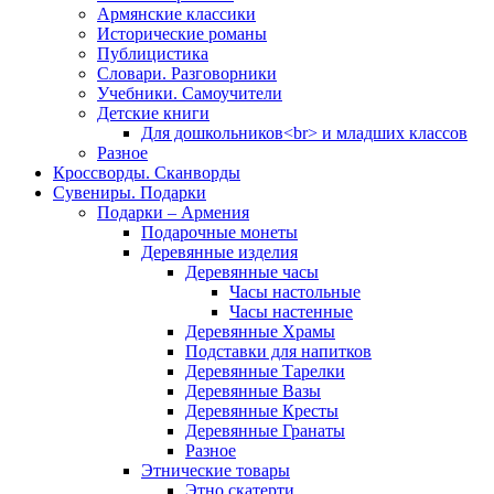
Армянские классики
Исторические романы
Публицистика
Словари. Разговорники
Учебники. Самоучители
Детские книги
Для дошкольников<br> и младших классов
Разное
Кроссворды. Сканворды
Сувениры. Подарки
Подарки – Армения
Подарочные монеты
Деревянные изделия
Деревянные часы
Часы настольные
Часы настенные
Деревянные Храмы
Подставки для напитков
Деревянные Тарелки
Деревянные Вазы
Деревянные Кресты
Деревянные Гранаты
Разное
Этнические товары
Этно скатерти