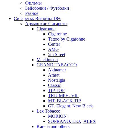
Фильмы
Бейсболки / Футболки
Разное
Сигареты. Витрина 18+
Армянские Сигареты
Cigaronne
Cigaronne
Tattoo by Cigaronne
Center
AMG
5th Street
Mackintosh
GRAND TABACCO
Akhtamar
Ararat
Nostalgia
Classic
TIP TOP
TRIUMPH. VIP
MT. BLACK TIP
GT. Elegant. New Bleck
Lex Tobacco
MORION
SOPRANO, LEX, ALEX
Karelia and others