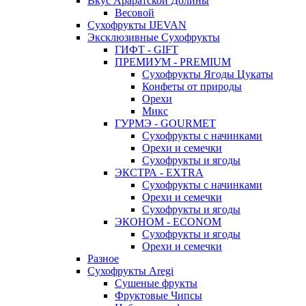
Вкус Араратской Долины
Весовой
Сухофрукты IJEVAN
Эксклюзивные Сухофрукты
ГИФТ - GIFT
ПРЕМИУМ - PREMIUM
Сухофрукты Ягоды Цукаты
Конфеты от природы
Орехи
Микс
ГУРМЭ - GOURMET
Сухофрукты с начинками
Орехи и семечки
Сухофрукты и ягоды
ЭКСТРА - EXTRA
Сухофрукты с начинками
Орехи и семечки
Сухофрукты и ягоды
ЭКОНОМ - ECONOM
Сухофрукты и ягоды
Орехи и семечки
Разное
Сухофрукты Aregi
Сушеные фрукты
Фруктовые Чипсы