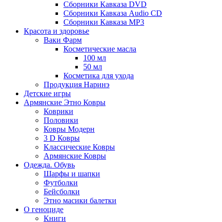
Сборники Кавказа DVD
Сборники Кавказа Audio CD
Сборники Кавказа MP3
Красота и здоровье
Ваки Фарм
Косметические масла
100 мл
50 мл
Косметика для ухода
Продукция Наринэ
Детские игры
Армянские Этно Ковры
Коврики
Половики
Ковры Модерн
3 D Ковры
Классические Ковры
Армянские Ковры
Одежда. Обувь
Шарфы и шапки
Футболки
Бейсболки
Этно масики балетки
О геноциде
Книги