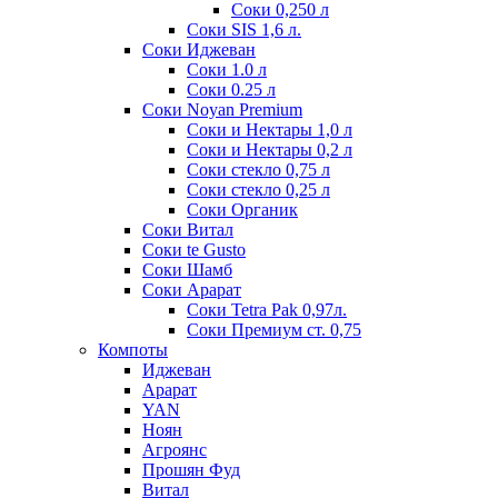
Соки 0,250 л
Соки SIS 1,6 л.
Соки Иджеван
Соки 1.0 л
Соки 0.25 л
Соки Noyan Premium
Соки и Нектары 1,0 л
Соки и Нектары 0,2 л
Соки стекло 0,75 л
Соки стекло 0,25 л
Соки Органик
Соки Витал
Соки te Gusto
Соки Шамб
Соки Арарат
Соки Tetra Pak 0,97л.
Соки Премиум ст. 0,75
Компоты
Иджеван
Арарат
YAN
Ноян
Агроянс
Прошян Фуд
Витал