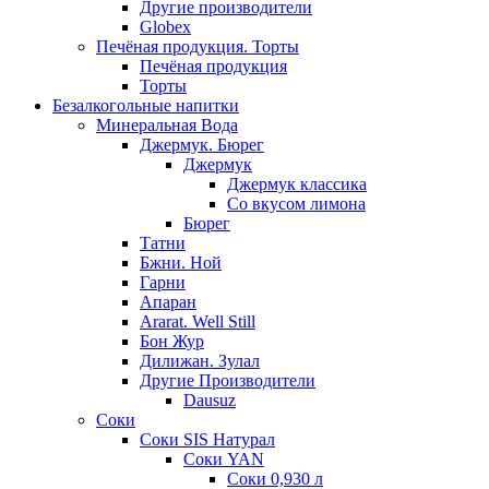
Другие производители
Globex
Печёная продукция. Торты
Печёная продукция
Торты
Безалкогольные напитки
Минеральная Вода
Джермук. Бюрег
Джермук
Джермук классика
Со вкусом лимона
Бюрег
Татни
Бжни. Ной
Гарни
Апаран
Ararat. Well Still
Бон Жур
Дилижан. Зулал
Другие Производители
Dausuz
Соки
Соки SIS Натурал
Соки YAN
Соки 0,930 л