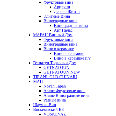
Фруктовые вина
Арцруни
Дерево Жизни
Элитные Вина
Виноградные вина
Виноградные вина
Арт Палас
МАРАН Винный Дом
Фруктовые вина
Виноградные вина
Вино в керамике
Вино в керамике
Вино в керамике п/у
Гетнатун Торговый Дом
GETNATOUN
GETNATOUN NEW
TIRANI. OLD CHINARI
МАП
Noyan Tapan
Arame Фруктовые вина
Arame Виноградные вина
Разные вина
Шаумян Вин
Воскевазский ВЗ
VOSKEVAZ