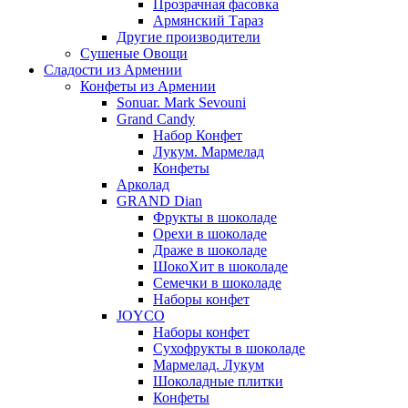
Прозрачная фасовка
Армянский Тараз
Другие производители
Сушеные Овощи
Сладости из Армении
Конфеты из Армении
Sonuar. Mark Sevouni
Grand Candy
Набор Конфет
Лукум. Мармелад
Конфеты
Арколад
GRAND Dian
Фрукты в шоколаде
Орехи в шоколаде
Драже в шоколаде
ШокоХит в шоколаде
Семечки в шоколаде
Наборы конфет
JOYCO
Наборы конфет
Сухофрукты в шоколаде
Мармелад. Лукум
Шоколадные плитки
Конфеты