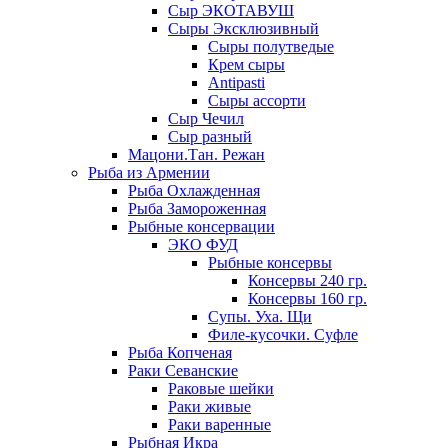
Сыр ЭКОТАВУШ
Сыры Эксклюзивный
Сыры полутведые
Крем сыры
Antipasti
Сыры ассорти
Сыр Чечил
Сыр разный
Мацони.Тан. Режан
Рыба из Армении
Рыба Охлажденная
Рыба Замороженная
Рыбные консервации
ЭКО ФУД
Рыбные консервы
Консервы 240 гр.
Консервы 160 гр.
Супы. Уха. Щи
Филе-кусочки. Суфле
Рыба Копченая
Раки Севанские
Раковые шейки
Раки живые
Раки варенные
Рыбная Икра