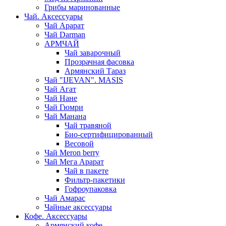
Грибы маринованные
Чай. Аксессуары
Чай Арарат
Чай Darman
АРМЧАЙ
Чай заварочный
Прозрачная фасовка
Армянский Тараз
Чай "IJEVAN". MASIS
Чай Агат
Чай Нане
Чай Гюмри
Чай Манана
Чай травяной
Био-сертифицированный
Весовой
Чай Meron berry
Чай Мега Арарат
Чай в пакете
Фильтр-пакетики
Гофроупаковка
Чай Амарас
Чайные аксессуары
Кофе. Аксессуары
Армянский кофе