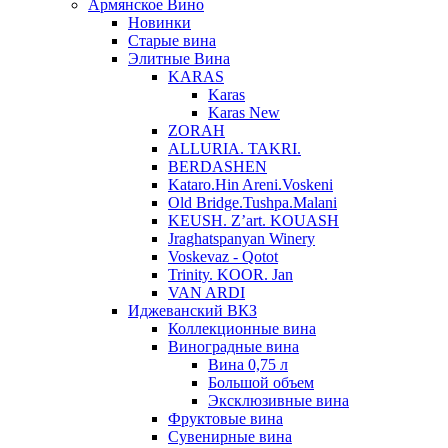
Армянское Вино
Новинки
Старые вина
Элитные Вина
KARAS
Karas
Karas New
ZORAH
ALLURIA. TAKRI.
BERDASHEN
Kataro.Hin Areni.Voskeni
Old Bridge.Tushpa.Malani
KEUSH. Z’art. KOUASH
Jraghatspanyan Winery
Voskevaz - Qotot
Trinity. KOOR. Jan
VAN ARDI
Иджеванский ВКЗ
Коллекционные вина
Виноградные вина
Вина 0,75 л
Большой объем
Эксклюзивные вина
Фруктовые вина
Cувенирные вина