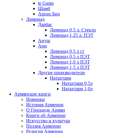
te Gusto
Шамб
Арцах Био
Лимонад
Дарбас
Лимонад 0,5 л. Стекло
Лимонад 1,25 л. ПЭТ
Ануш
Ани
Лимонад 0,5 л ст
Лимонад 0,5 л ПЭТ
Лимонад 1,0 л ПЭТ
Лимонад 1,5 л ПЭТ
Другие производители
Натахтари
Натахтари 0,5л
Натахтари 1,0л
Армянские книги
Новинки
История Армении
О Геноциде Армян
Книги об Армении
Иcкусство и культура
Поэзия Армении
Религия Армении