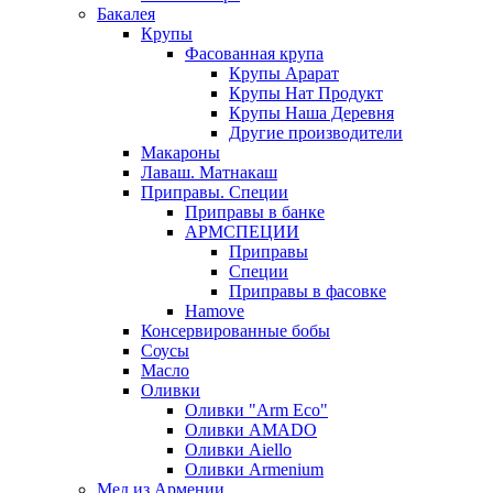
Бакалея
Крупы
Фасованная крупа
Крупы Арарат
Крупы Нат Продукт
Крупы Наша Деревня
Другие производители
Макароны
Лаваш. Матнакаш
Приправы. Специи
Приправы в банке
АРМСПЕЦИИ
Приправы
Специи
Приправы в фасовке
Hamove
Консервированные бобы
Соусы
Масло
Оливки
Оливки "Arm Eco"
Оливки AMADO
Оливки Aiello
Оливки Armenium
Мед из Армении