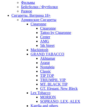
Фильмы
Бейсболки / Футболки
Разное
Сигареты. Витрина 18+
Армянские Сигареты
Cigaronne
Cigaronne
Tattoo by Cigaronne
Center
AMG
5th Street
Mackintosh
GRAND TABACCO
Akhtamar
Ararat
Nostalgia
Classic
TIP TOP
TRIUMPH. VIP
MT. BLACK TIP
GT. Elegant. New Bleck
Lex Tobacco
MORION
SOPRANO, LEX, ALEX
Karelia and others