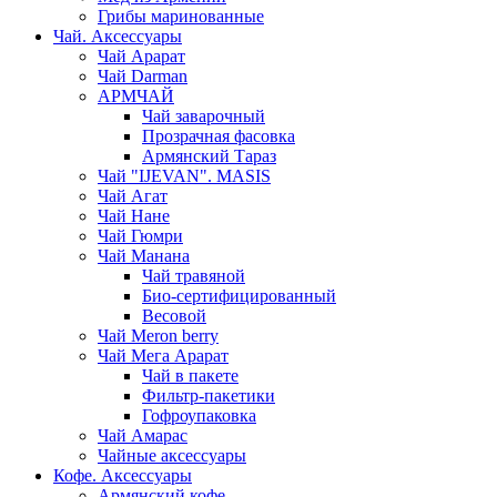
Грибы маринованные
Чай. Аксессуары
Чай Арарат
Чай Darman
АРМЧАЙ
Чай заварочный
Прозрачная фасовка
Армянский Тараз
Чай "IJEVAN". MASIS
Чай Агат
Чай Нане
Чай Гюмри
Чай Манана
Чай травяной
Био-сертифицированный
Весовой
Чай Meron berry
Чай Мега Арарат
Чай в пакете
Фильтр-пакетики
Гофроупаковка
Чай Амарас
Чайные аксессуары
Кофе. Аксессуары
Армянский кофе