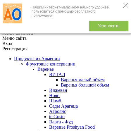
Нашим интернет-магазином намного удобнее
+7 (495) 646-888-1
пользоваться с помощью бесплатного
приложения!
В корзине
0
товаров
Установить
x
Меню каталога
Меню сайта
Вход
Регистрация
Продукты из Армении
Фруктовые консервации
Варенье
ВИТАЛ
Варенья малый объем
Варенья большой объем
Иджеван
Ноян
Шамб
Сады Арагаца
Агроянс
te Gusto
Варга - Фуд
Варенье Proshyan Food