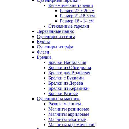
Сувенирные тарелки
Керамические тарелки
Размер 27 х 26 см
Размер 21-18,5 см
Размер 16 - 14 см
Стеклянные тарелки
Деревянные панно
Сувениры из гипса
Куклы
Сувениры из туфа
Флаги
Брелки
Брелки Настальгия
Брелки из Обсидиана
Брелки для Водителя
Брелки с Буквами
Брелки из Дерева
Брелки из Керамики
Брелки Разные
Сувениры на магните
Разные магниты
Магниты резиновые
Магниты акриловые
Магниты закатные
Магниты керамические