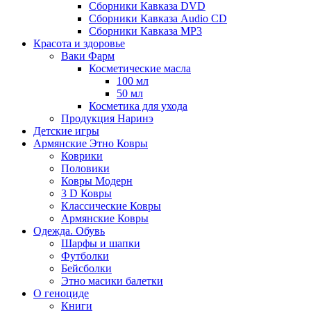
Сборники Кавказа DVD
Сборники Кавказа Audio CD
Сборники Кавказа MP3
Красота и здоровье
Ваки Фарм
Косметические масла
100 мл
50 мл
Косметика для ухода
Продукция Наринэ
Детские игры
Армянские Этно Ковры
Коврики
Половики
Ковры Модерн
3 D Ковры
Классические Ковры
Армянские Ковры
Одежда. Обувь
Шарфы и шапки
Футболки
Бейсболки
Этно масики балетки
О геноциде
Книги