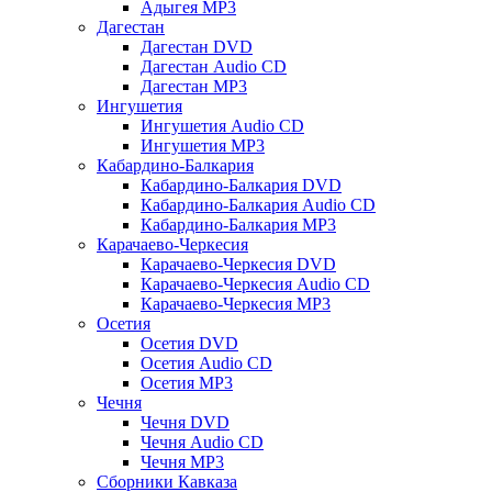
Адыгея MP3
Дагестан
Дагестан DVD
Дагестан Audio CD
Дагестан MP3
Ингушетия
Ингушетия Audio CD
Ингушетия MP3
Кабардино-Балкария
Кабардино-Балкария DVD
Кабардино-Балкария Audio CD
Кабардино-Балкария MP3
Карачаево-Черкесия
Карачаево-Черкесия DVD
Карачаево-Черкесия Audio CD
Карачаево-Черкесия MP3
Осетия
Осетия DVD
Осетия Audio CD
Осетия MP3
Чечня
Чечня DVD
Чечня Audio CD
Чечня MP3
Сборники Кавказа