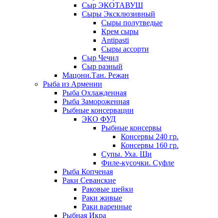
Сыр ЭКОТАВУШ
Сыры Эксклюзивный
Сыры полутведые
Крем сыры
Antipasti
Сыры ассорти
Сыр Чечил
Сыр разный
Мацони.Тан. Режан
Рыба из Армении
Рыба Охлажденная
Рыба Замороженная
Рыбные консервации
ЭКО ФУД
Рыбные консервы
Консервы 240 гр.
Консервы 160 гр.
Супы. Уха. Щи
Филе-кусочки. Суфле
Рыба Копченая
Раки Севанские
Раковые шейки
Раки живые
Раки варенные
Рыбная Икра