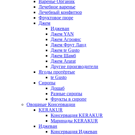
Варенье Органик
Лечебное варенье
Лечебный конфитюр
Фруктовое пюре
Джем
Иджеван
Джем YAN
Джем Агроянс
Джем Фрут Ланд
Джем te Gusto
Джем Шамб
Джем Ararat
Другие производители
Ягоды протёртые
te Gusto
Сиропы
Дошаб
Разные сиропы
Фрукты в сиропе
Овощные Консервации
KERAKUR
Консервация KERAKUR
Маринады KERAKUR
Иджеван
Консервация Иджеван