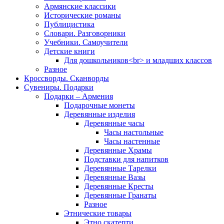
Армянские классики
Исторические романы
Публицистика
Словари. Разговорники
Учебники. Самоучители
Детские книги
Для дошкольников<br> и младших классов
Разное
Кроссворды. Сканворды
Сувениры. Подарки
Подарки – Армения
Подарочные монеты
Деревянные изделия
Деревянные часы
Часы настольные
Часы настенные
Деревянные Храмы
Подставки для напитков
Деревянные Тарелки
Деревянные Вазы
Деревянные Кресты
Деревянные Гранаты
Разное
Этнические товары
Этно скатерти