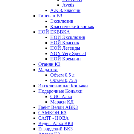
Avetis
А.К.З. классик
Гиневан ВЗ
Эксклюзив
Классический коньяк
НОЙ ЕКВВКА
НОЙ Эксклюзив
НОЙ Классик
НОЙ Легенды
NOY Very Speсial
НОЙ Кремлин
Оганян КЗ
Мадатовъ
Объем 0,5 л
Объем 0,75 л
Эксклюзивные Коньяки
Подарочные Коньяки
СИС Алко
Мараси КД
Грейт Велли АВКЗ
САМКОН КЗ
САЯТ - НОВА
Веди - Алко ВКЗ
Егвардский ВКЗ