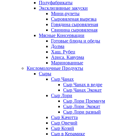
Полуфабрикаты
Эксклюзивные закуски
Мини-рулеты
Сыровяленая вырезка
Говядина сыровяленая
Свинина сыровяленая
Мясные Консервации
Готовые блюда и обеды
Долма
Хаш. Рубец
Ариса. Кавурма
Маринованные
Кисломолочные Продукты
Сыры
Сыр Чанах
Сыр Чанах в ведре
Сыр Чанах Экокат
Сыр Лори
Сыр Лори Премиум
Сыр Лори Экокат
Сыр Лори разный
Сыр Качотта
Сыр Овечий
Сыр Козий
Сыр в Керамике