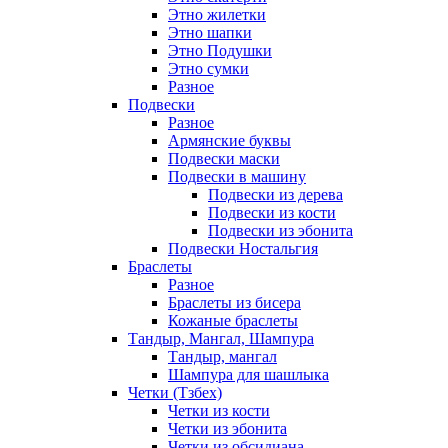
Этно жилетки
Этно шапки
Этно Подушки
Этно сумки
Разное
Подвески
Разное
Армянские буквы
Подвески маски
Подвески в машину
Подвески из дерева
Подвески из кости
Подвески из эбонита
Подвески Ностальгия
Браслеты
Разное
Браслеты из бисера
Кожаные браслеты
Тандыр, Мангал, Шампура
Тандыр, мангал
Шампура для шашлыка
Четки (Тзбех)
Четки из кости
Четки из эбонита
Четки из обсидиана