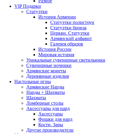
Разное
VIP Подарки
Статуэтки
История Армении
Статуэтки полистоун
Статуэтки бронза
Церкви. Статуэтки
Армянский алфавит
Галерея образов
История России
Мировая история
Уникальные сувенирные светильники
Сувенирные ночники
Армянские монеты
Деревянные изделия
Настольные игры
Армянские Нарды
Нарды + Шахматы
Шахматы
Ломберные столы
Аксессуары для нард
Аксессуары
Фишки для нард
Кости. Зары
Другие производители