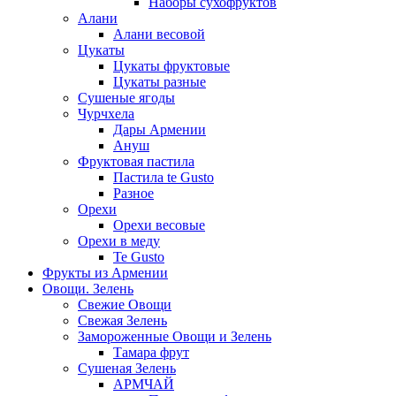
Наборы сухофруктов
Алани
Алани весовой
Цукаты
Цукаты фруктовые
Цукаты разные
Сушеные ягоды
Чурчхела
Дары Армении
Ануш
Фруктовая пастила
Пастила te Gusto
Разное
Орехи
Орехи весовые
Орехи в меду
Te Gusto
Фрукты из Армении
Овощи. Зелень
Свежие Овощи
Свежая Зелень
Замороженные Овощи и Зелень
Тамара фрут
Сушеная Зелень
АРМЧАЙ