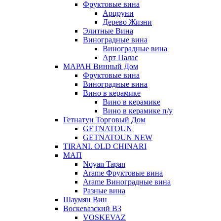
Фруктовые вина
Арцруни
Дерево Жизни
Элитные Вина
Виноградные вина
Виноградные вина
Арт Палас
МАРАН Винный Дом
Фруктовые вина
Виноградные вина
Вино в керамике
Вино в керамике
Вино в керамике п/у
Гетнатун Торговый Дом
GETNATOUN
GETNATOUN NEW
TIRANI. OLD CHINARI
МАП
Noyan Tapan
Arame Фруктовые вина
Arame Виноградные вина
Разные вина
Шаумян Вин
Воскевазский ВЗ
VOSKEVAZ