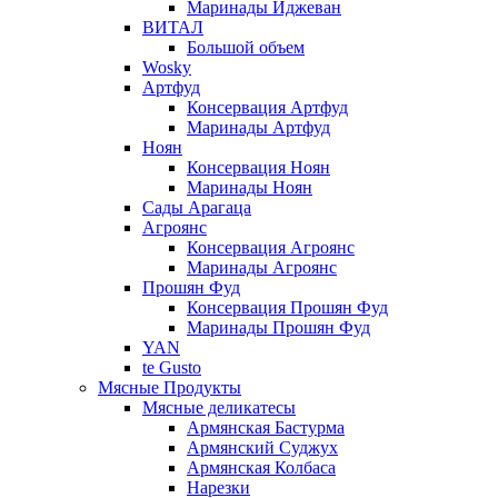
Маринады Иджеван
ВИТАЛ
Большой объем
Wosky
Артфуд
Консервация Артфуд
Маринады Артфуд
Ноян
Консервация Ноян
Маринады Ноян
Сады Арагаца
Агроянс
Консервация Агроянс
Маринады Агроянс
Прошян Фуд
Консервация Прошян Фуд
Маринады Прошян Фуд
YAN
te Gusto
Мясные Продукты
Мясные деликатесы
Армянская Бастурма
Армянский Суджух
Армянская Колбаса
Нарезки