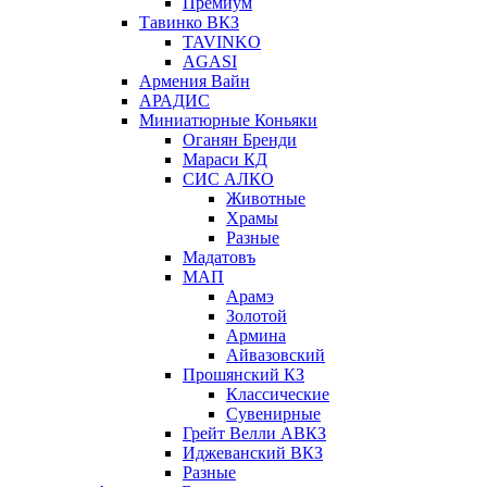
Премиум
Тавинко ВКЗ
TAVINKO
AGASI
Армения Вайн
АРАДИС
Миниатюрные Коньяки
Оганян Бренди
Мараси КД
СИС АЛКО
Животные
Храмы
Разные
Мадатовъ
МАП
Арамэ
Золотой
Армина
Айвазовский
Прошянский КЗ
Классические
Сувенирные
Грейт Велли АВКЗ
Иджеванский ВКЗ
Разные