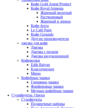
Кофе Gold Ararat Product
Кофе Royal Armenia
Жареный молотый
Растворимый
Жареный в зернах
Кофе Jezva
Le Café Paris
Кофе Grounds
Другие производители
джезва для кофе
Джезва
Джезва с песком
Джезва индукционной
Кофемолки
Edik Balyan
Классичиские
Мини
Кофейные чашки
Глиняные чашки
Фарфоровые чашки
Медные кофейные чашки
Сухофрукты. Орехи
Сухофрукты
Подарочные наборы