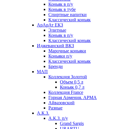
Коньяк в п/у
Коньяк в тубе
Спиртные напитки
Классический коньяк
АрАрАт ЕКЗ
Элитные
Коньяк в п/у
Классический коньяк
Иджеванский ВКЗ
Марочные коньяки
Коньяки п/у
Классический коньяк
Бренди
МАП
Коллекция Золотой
Объем 0,5 л
Коньяк 0,7 л
Коллекция France
Горная Армения. АРМА
Айвазовский
Разные
А.К.З.
А.К.З. п/у
Grand Sargis
URARTU