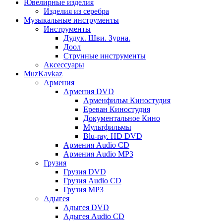
Ювелирные изделия
Изделия из серебра
Музыкальные инструменты
Инструменты
Дудук. Шви. Зурна.
Доол
Струнные инструменты
Аксессуары
MuzKavkaz
Армения
Армения DVD
Арменфильм Киностудия
Ереван Киностудия
Документальное Кино
Мультфильмы
Blu-ray. HD DVD
Армения Audio CD
Армения Audio MP3
Грузия
Грузия DVD
Грузия Audio CD
Грузия MP3
Адыгея
Адыгея DVD
Адыгея Audio CD