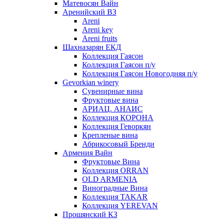
Матевосян Вайн
Аренийский ВЗ
Areni
Areni key
Areni fruits
Шахназарян ЕКД
Коллекция Гаясон
Коллекция Гаясон п/у
Коллекция Гаясон Новогодняя п/у
Gevorkian winery
Сувенирные вина
Фруктовые вина
АРИАЦ. АНАИС
Коллекция КОРОНА
Коллекция Геворкян
Крепленые вина
Абрикосовый Бренди
Армения Вайн
Фруктовые Вина
Коллекция ORRAN
OLD ARMENIA
Виноградные Вина
Коллекция TAKAR
Коллекция YEREVAN
Прошянский КЗ