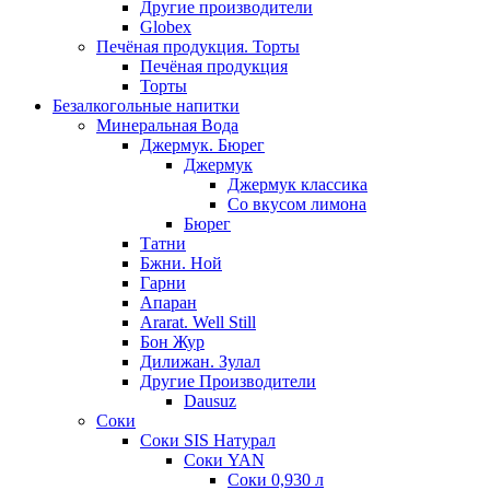
Другие производители
Globex
Печёная продукция. Торты
Печёная продукция
Торты
Безалкогольные напитки
Минеральная Вода
Джермук. Бюрег
Джермук
Джермук классика
Со вкусом лимона
Бюрег
Татни
Бжни. Ной
Гарни
Апаран
Ararat. Well Still
Бон Жур
Дилижан. Зулал
Другие Производители
Dausuz
Соки
Соки SIS Натурал
Соки YAN
Соки 0,930 л