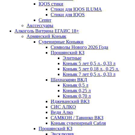
IQOS стики
Стики для IQOS ILUMA
Стики для IQOS
Сenter
Акссессуары
Алкоголь Витрина ЕГАИС 18+
Армянский Коньяк
Сувенирные Коньяки
Символы Нового 2026 Года
Прошянский КЗ
Элитные
Коньяк 5 лет 0,5 л., 0,33 л
Коньяк 5 лет 0,18 л., 0,25 л.
Коньяк 7 лет 0,5 л., 0,33 л
Шахназарян ВКД
Коньяк 0,5 л
Коньяк 0,25 л
Коньяк 0,70 л
Иджеванский ВКЗ
СИС АЛКО
Веди Алко
САМКОН / Тавинко ВКЗ
Коньяк сувенирный Сабля
Прошянский КЗ
Эксклюзив