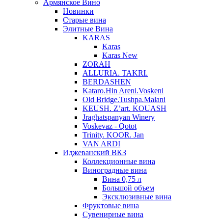
Армянское Вино
Новинки
Старые вина
Элитные Вина
KARAS
Karas
Karas New
ZORAH
ALLURIA. TAKRI.
BERDASHEN
Kataro.Hin Areni.Voskeni
Old Bridge.Tushpa.Malani
KEUSH. Z’art. KOUASH
Jraghatspanyan Winery
Voskevaz - Qotot
Trinity. KOOR. Jan
VAN ARDI
Иджеванский ВКЗ
Коллекционные вина
Виноградные вина
Вина 0,75 л
Большой объем
Эксклюзивные вина
Фруктовые вина
Cувенирные вина