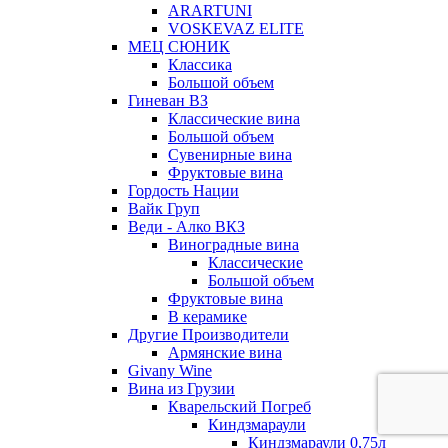
ARARTUNI
VOSKEVAZ ELITE
МЕЦ СЮНИК
Классика
Большой объем
Гиневан ВЗ
Классические вина
Большой объем
Сувенирные вина
Фруктовые вина
Гордость Нации
Вайк Груп
Веди - Алко ВКЗ
Виноградные вина
Классические
Большой объем
Фруктовые вина
В керамике
Другие Производители
Армянские вина
Givany Wine
Вина из Грузии
Кварельский Погреб
Киндзмараули
Киндзмараули 0,75л