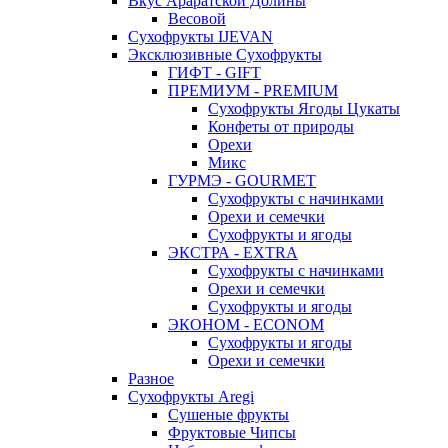
Вкус Араратской Долины
Весовой
Сухофрукты IJEVAN
Эксклюзивные Сухофрукты
ГИФТ - GIFT
ПРЕМИУМ - PREMIUM
Сухофрукты Ягоды Цукаты
Конфеты от природы
Орехи
Микс
ГУРМЭ - GOURMET
Сухофрукты с начинками
Орехи и семечки
Сухофрукты и ягоды
ЭКСТРА - EXTRA
Сухофрукты с начинками
Орехи и семечки
Сухофрукты и ягоды
ЭКОНОМ - ECONOM
Сухофрукты и ягоды
Орехи и семечки
Разное
Сухофрукты Aregi
Сушеные фрукты
Фруктовые Чипсы