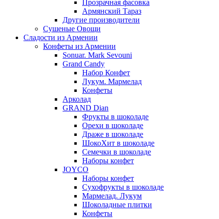
Прозрачная фасовка
Армянский Тараз
Другие производители
Сушеные Овощи
Сладости из Армении
Конфеты из Армении
Sonuar. Mark Sevouni
Grand Candy
Набор Конфет
Лукум. Мармелад
Конфеты
Арколад
GRAND Dian
Фрукты в шоколаде
Орехи в шоколаде
Драже в шоколаде
ШокоХит в шоколаде
Семечки в шоколаде
Наборы конфет
JOYCO
Наборы конфет
Сухофрукты в шоколаде
Мармелад. Лукум
Шоколадные плитки
Конфеты