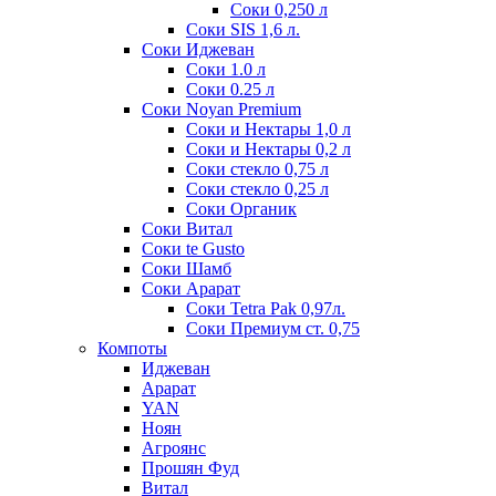
Соки 0,250 л
Соки SIS 1,6 л.
Соки Иджеван
Соки 1.0 л
Соки 0.25 л
Соки Noyan Premium
Соки и Нектары 1,0 л
Соки и Нектары 0,2 л
Соки стекло 0,75 л
Соки стекло 0,25 л
Соки Органик
Соки Витал
Соки te Gusto
Соки Шамб
Соки Арарат
Соки Tetra Pak 0,97л.
Соки Премиум ст. 0,75
Компоты
Иджеван
Арарат
YAN
Ноян
Агроянс
Прошян Фуд
Витал