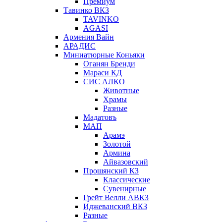
Премиум
Тавинко ВКЗ
TAVINKO
AGASI
Армения Вайн
АРАДИС
Миниатюрные Коньяки
Оганян Бренди
Мараси КД
СИС АЛКО
Животные
Храмы
Разные
Мадатовъ
МАП
Арамэ
Золотой
Армина
Айвазовский
Прошянский КЗ
Классические
Сувенирные
Грейт Велли АВКЗ
Иджеванский ВКЗ
Разные