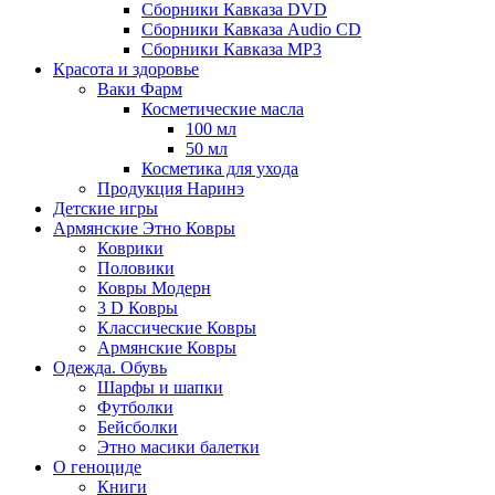
Сборники Кавказа DVD
Сборники Кавказа Audio CD
Сборники Кавказа MP3
Красота и здоровье
Ваки Фарм
Косметические масла
100 мл
50 мл
Косметика для ухода
Продукция Наринэ
Детские игры
Армянские Этно Ковры
Коврики
Половики
Ковры Модерн
3 D Ковры
Классические Ковры
Армянские Ковры
Одежда. Обувь
Шарфы и шапки
Футболки
Бейсболки
Этно масики балетки
О геноциде
Книги