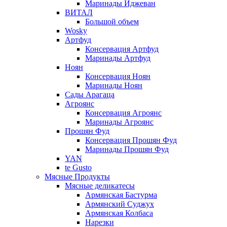
Маринады Иджеван
ВИТАЛ
Большой объем
Wosky
Артфуд
Консервация Артфуд
Маринады Артфуд
Ноян
Консервация Ноян
Маринады Ноян
Сады Арагаца
Агроянс
Консервация Агроянс
Маринады Агроянс
Прошян Фуд
Консервация Прошян Фуд
Маринады Прошян Фуд
YAN
te Gusto
Мясные Продукты
Мясные деликатесы
Армянская Бастурма
Армянский Суджух
Армянская Колбаса
Нарезки