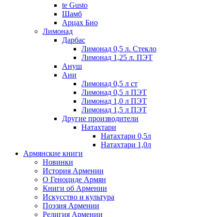
te Gusto
Шамб
Арцах Био
Лимонад
Дарбас
Лимонад 0,5 л. Стекло
Лимонад 1,25 л. ПЭТ
Ануш
Ани
Лимонад 0,5 л ст
Лимонад 0,5 л ПЭТ
Лимонад 1,0 л ПЭТ
Лимонад 1,5 л ПЭТ
Другие производители
Натахтари
Натахтари 0,5л
Натахтари 1,0л
Армянские книги
Новинки
История Армении
О Геноциде Армян
Книги об Армении
Иcкусство и культура
Поэзия Армении
Религия Армении