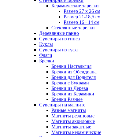
Сувенирные тарелки
Керамические тарелки
Размер 27 х 26 см
Размер 21-18,5 см
Размер 16 - 14 см
Стеклянные тарелки
Деревянные панно
Сувениры из гипса
Куклы
Сувениры из туфа
Флаги
Брелки
Брелки Настальгия
Брелки из Обсидиана
Брелки для Водителя
Брелки с Буквами
Брелки из Дерева
Брелки из Керамики
Брелки Разные
Сувениры на магните
Разные магниты
Магниты резиновые
Магниты акриловые
Магниты закатные
Магниты керамические