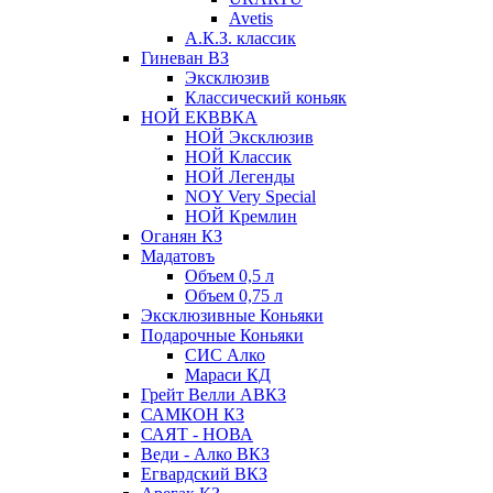
Avetis
А.К.З. классик
Гиневан ВЗ
Эксклюзив
Классический коньяк
НОЙ ЕКВВКА
НОЙ Эксклюзив
НОЙ Классик
НОЙ Легенды
NOY Very Speсial
НОЙ Кремлин
Оганян КЗ
Мадатовъ
Объем 0,5 л
Объем 0,75 л
Эксклюзивные Коньяки
Подарочные Коньяки
СИС Алко
Мараси КД
Грейт Велли АВКЗ
САМКОН КЗ
САЯТ - НОВА
Веди - Алко ВКЗ
Егвардский ВКЗ