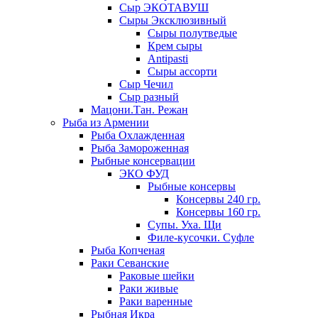
Сыр ЭКОТАВУШ
Сыры Эксклюзивный
Сыры полутведые
Крем сыры
Antipasti
Сыры ассорти
Сыр Чечил
Сыр разный
Мацони.Тан. Режан
Рыба из Армении
Рыба Охлажденная
Рыба Замороженная
Рыбные консервации
ЭКО ФУД
Рыбные консервы
Консервы 240 гр.
Консервы 160 гр.
Супы. Уха. Щи
Филе-кусочки. Суфле
Рыба Копченая
Раки Севанские
Раковые шейки
Раки живые
Раки варенные
Рыбная Икра