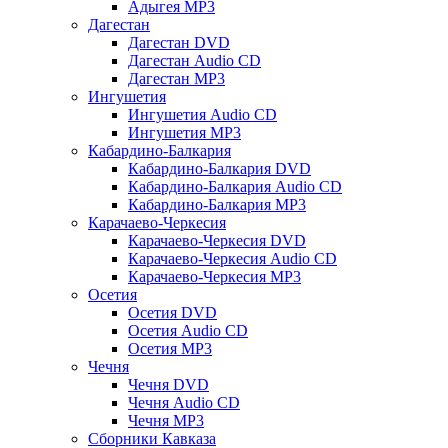
Адыгея MP3
Дагестан
Дагестан DVD
Дагестан Audio CD
Дагестан MP3
Ингушетия
Ингушетия Audio CD
Ингушетия MP3
Кабардино-Балкария
Кабардино-Балкария DVD
Кабардино-Балкария Audio CD
Кабардино-Балкария MP3
Карачаево-Черкесия
Карачаево-Черкесия DVD
Карачаево-Черкесия Audio CD
Карачаево-Черкесия MP3
Осетия
Осетия DVD
Осетия Audio CD
Осетия MP3
Чечня
Чечня DVD
Чечня Audio CD
Чечня MP3
Сборники Кавказа