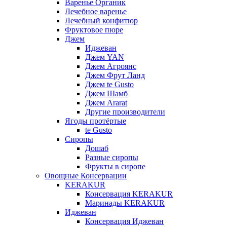
Варенье Органик
Лечебное варенье
Лечебный конфитюр
Фруктовое пюре
Джем
Иджеван
Джем YAN
Джем Агроянс
Джем Фрут Ланд
Джем te Gusto
Джем Шамб
Джем Ararat
Другие производители
Ягоды протёртые
te Gusto
Сиропы
Дошаб
Разные сиропы
Фрукты в сиропе
Овощные Консервации
KERAKUR
Консервация KERAKUR
Маринады KERAKUR
Иджеван
Консервация Иджеван