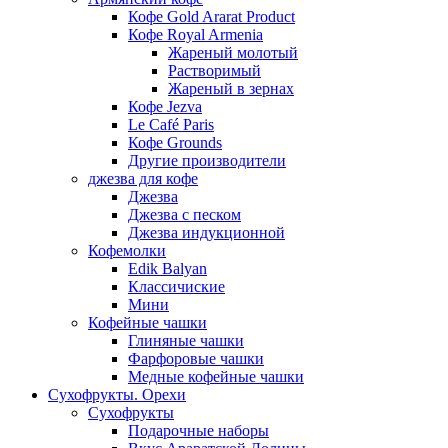
Кофе Gold Ararat Product
Кофе Royal Armenia
Жареный молотый
Растворимый
Жареный в зернах
Кофе Jezva
Le Café Paris
Кофе Grounds
Другие производители
джезва для кофе
Джезва
Джезва с песком
Джезва индукционной
Кофемолки
Edik Balyan
Классичиские
Мини
Кофейные чашки
Глиняные чашки
Фарфоровые чашки
Медные кофейные чашки
Сухофрукты. Орехи
Сухофрукты
Подарочные наборы