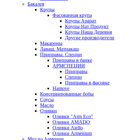
Бакалея
Крупы
Фасованная крупа
Крупы Арарат
Крупы Нат Продукт
Крупы Наша Деревня
Другие производители
Макароны
Лаваш. Матнакаш
Приправы. Специи
Приправы в банке
АРМСПЕЦИИ
Приправы
Специи
Приправы в фасовке
Hamove
Консервированные бобы
Соусы
Масло
Оливки
Оливки "Arm Eco"
Оливки AMADO
Оливки Aiello
Оливки Armenium
Мед из Армении