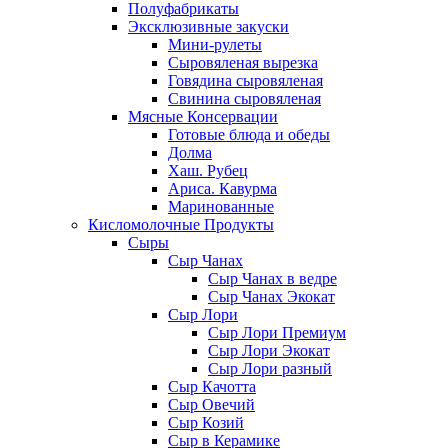
Полуфабрикаты
Эксклюзивные закуски
Мини-рулеты
Сыровяленая вырезка
Говядина сыровяленая
Свинина сыровяленая
Мясные Консервации
Готовые блюда и обеды
Долма
Хаш. Рубец
Ариса. Кавурма
Маринованные
Кисломолочные Продукты
Сыры
Сыр Чанах
Сыр Чанах в ведре
Сыр Чанах Экокат
Сыр Лори
Сыр Лори Премиум
Сыр Лори Экокат
Сыр Лори разный
Сыр Качотта
Сыр Овечий
Сыр Козий
Сыр в Керамике