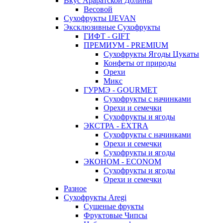
Вкус Араратской Долины
Весовой
Сухофрукты IJEVAN
Эксклюзивные Сухофрукты
ГИФТ - GIFT
ПРЕМИУМ - PREMIUM
Сухофрукты Ягоды Цукаты
Конфеты от природы
Орехи
Микс
ГУРМЭ - GOURMET
Сухофрукты с начинками
Орехи и семечки
Сухофрукты и ягоды
ЭКСТРА - EXTRA
Сухофрукты с начинками
Орехи и семечки
Сухофрукты и ягоды
ЭКОНОМ - ECONOM
Сухофрукты и ягоды
Орехи и семечки
Разное
Сухофрукты Aregi
Сушеные фрукты
Фруктовые Чипсы