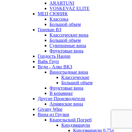
ARARTUNI
VOSKEVAZ ELITE
МЕЦ СЮНИК
Классика
Большой объем
Гиневан ВЗ
Классические вина
Большой объем
Сувенирные вина
Фруктовые вина
Гордость Нации
Вайк Груп
Веди - Алко ВКЗ
Виноградные вина
Классические
Большой объем
Фруктовые вина
В керамике
Другие Производители
Армянские вина
Givany Wine
Вина из Грузии
Кварельский Погреб
Киндзмараули
Киндзмараули 0,75л