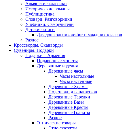
Армянские классики
Исторические романы
Публицистика
Словари. Разговорники
Учебники. Самоучители
Детские книги
Для дошкольников<br> и младших классов
Разное
Кроссворды. Сканворды
Сувениры. Подарки
Подарки – Армения
Подарочные монеты
Деревянные изделия
Деревянные часы
Часы настольные
Часы настенные
Деревянные Храмы
Подставки для напитков
Деревянные Тарелки
Деревянные Вазы
Деревянные Кресты
Деревянные Гранаты
Разное
Этнические товары
Этно скатерти