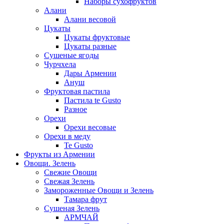
Наборы сухофруктов
Алани
Алани весовой
Цукаты
Цукаты фруктовые
Цукаты разные
Сушеные ягоды
Чурчхела
Дары Армении
Ануш
Фруктовая пастила
Пастила te Gusto
Разное
Орехи
Орехи весовые
Орехи в меду
Te Gusto
Фрукты из Армении
Овощи. Зелень
Свежие Овощи
Свежая Зелень
Замороженные Овощи и Зелень
Тамара фрут
Сушеная Зелень
АРМЧАЙ