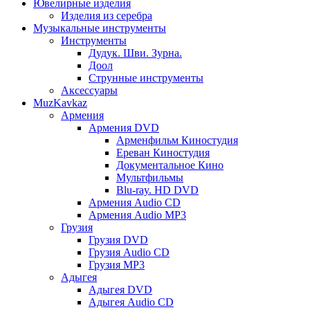
Ювелирные изделия
Изделия из серебра
Музыкальные инструменты
Инструменты
Дудук. Шви. Зурна.
Доол
Струнные инструменты
Аксессуары
MuzKavkaz
Армения
Армения DVD
Арменфильм Киностудия
Ереван Киностудия
Документальное Кино
Мультфильмы
Blu-ray. HD DVD
Армения Audio CD
Армения Audio MP3
Грузия
Грузия DVD
Грузия Audio CD
Грузия MP3
Адыгея
Адыгея DVD
Адыгея Audio CD