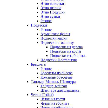
Этно жилетки
Этно шапки
Этно Подушки
Этно сумки
Разное
Подвески
Разное
Армянские буквы
Подвески маски
Подвески в машину
Подвески из дерева
Подвески из кости
Подвески из эбонита
Подвески Ностальгия
Браслеты
Разное
Браслеты из бисера
Кожаные браслеты
Тандыр, Мангал, Шампура
Тандыр, мангал
Шампура для шашлыка
Четки (Тзбех)
Четки из кости
Четки из эбонита
Четки из обсидиана