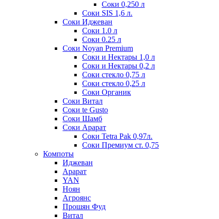
Соки 0,250 л
Соки SIS 1,6 л.
Соки Иджеван
Соки 1.0 л
Соки 0.25 л
Соки Noyan Premium
Соки и Нектары 1,0 л
Соки и Нектары 0,2 л
Соки стекло 0,75 л
Соки стекло 0,25 л
Соки Органик
Соки Витал
Соки te Gusto
Соки Шамб
Соки Арарат
Соки Tetra Pak 0,97л.
Соки Премиум ст. 0,75
Компоты
Иджеван
Арарат
YAN
Ноян
Агроянс
Прошян Фуд
Витал