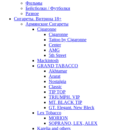
Фильмы
Бейсболки / Футболки
Разное
Сигареты. Витрина 18+
Армянские Сигареты
Cigaronne
Cigaronne
Tattoo by Cigaronne
Center
AMG
5th Street
Mackintosh
GRAND TABACCO
Akhtamar
Ararat
Nostalgia
Classic
TIP TOP
TRIUMPH. VIP
MT. BLACK TIP
GT. Elegant. New Bleck
Lex Tobacco
MORION
SOPRANO, LEX, ALEX
Karelia and others