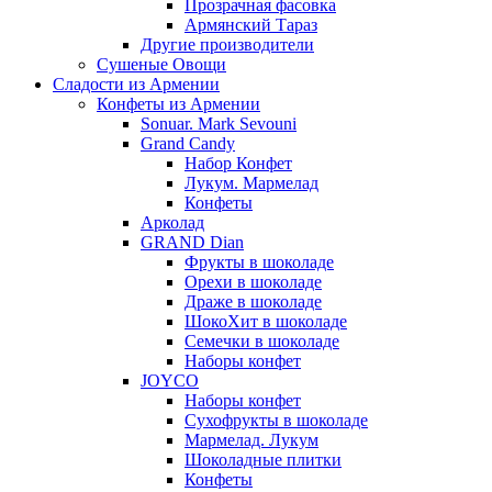
Прозрачная фасовка
Армянский Тараз
Другие производители
Сушеные Овощи
Сладости из Армении
Конфеты из Армении
Sonuar. Mark Sevouni
Grand Candy
Набор Конфет
Лукум. Мармелад
Конфеты
Арколад
GRAND Dian
Фрукты в шоколаде
Орехи в шоколаде
Драже в шоколаде
ШокоХит в шоколаде
Семечки в шоколаде
Наборы конфет
JOYCO
Наборы конфет
Сухофрукты в шоколаде
Мармелад. Лукум
Шоколадные плитки
Конфеты