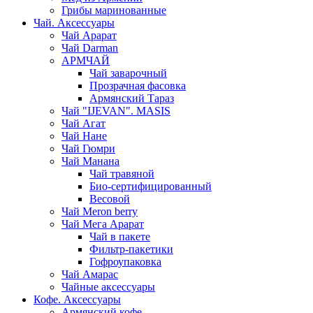
Грибы маринованные
Чай. Аксессуары
Чай Арарат
Чай Darman
АРМЧАЙ
Чай заварочный
Прозрачная фасовка
Армянский Тараз
Чай "IJEVAN". MASIS
Чай Агат
Чай Нане
Чай Гюмри
Чай Манана
Чай травяной
Био-сертифицированный
Весовой
Чай Meron berry
Чай Мега Арарат
Чай в пакете
Фильтр-пакетики
Гофроупаковка
Чай Амарас
Чайные аксессуары
Кофе. Аксессуары
Армянский кофе