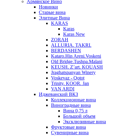
Армянское Вино
Новинки
Старые вина
Элитные Вина
KARAS
Karas
Karas New
ZORAH
ALLURIA. TAKRI.
BERDASHEN
Kataro.Hin Areni.Voskeni
Old Bridge.Tushpa.Malani
KEUSH. Z’art. KOUASH
Jraghatspanyan Winery
Voskevaz - Qotot
Trinity. KOOR. Jan
VAN ARDI
Иджеванский ВКЗ
Коллекционные вина
Виноградные вина
Вина 0,75 л
Большой объем
Эксклюзивные вина
Фруктовые вина
Cувенирные вина