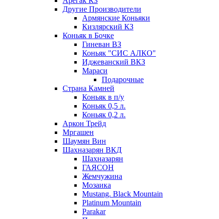
Арегак КЗ
Другие Производители
Армянские Коньяки
Кизлярский КЗ
Коньяк в Бочке
Гиневан ВЗ
Коньяк "СИС АЛКО"
Иджеванский ВКЗ
Мараси
Подарочные
Страна Камней
Коньяк в п/у
Коньяк 0,5 л.
Коньяк 0,2 л.
Аркон Трейд
Мргашен
Шаумян Вин
Шахназарян ВКД
Шахназарян
ГАЯСОН
Жемчужина
Мозаика
Mustang. Black Mountain
Platinum Mountain
Parakar