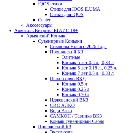
IQOS стики
Стики для IQOS ILUMA
Стики для IQOS
Сenter
Акссессуары
Алкоголь Витрина ЕГАИС 18+
Армянский Коньяк
Сувенирные Коньяки
Символы Нового 2026 Года
Прошянский КЗ
Элитные
Коньяк 5 лет 0,5 л., 0,33 л
Коньяк 5 лет 0,18 л., 0,25 л.
Коньяк 7 лет 0,5 л., 0,33 л
Шахназарян ВКД
Коньяк 0,5 л
Коньяк 0,25 л
Коньяк 0,70 л
Иджеванский ВКЗ
СИС АЛКО
Веди Алко
САМКОН / Тавинко ВКЗ
Коньяк сувенирный Сабля
Прошянский КЗ
Эксклюзив