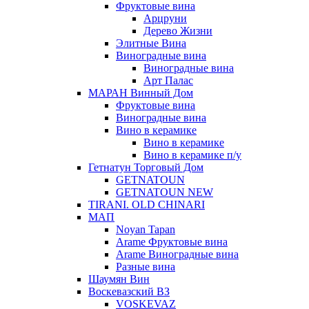
Фруктовые вина
Арцруни
Дерево Жизни
Элитные Вина
Виноградные вина
Виноградные вина
Арт Палас
МАРАН Винный Дом
Фруктовые вина
Виноградные вина
Вино в керамике
Вино в керамике
Вино в керамике п/у
Гетнатун Торговый Дом
GETNATOUN
GETNATOUN NEW
TIRANI. OLD CHINARI
МАП
Noyan Tapan
Arame Фруктовые вина
Arame Виноградные вина
Разные вина
Шаумян Вин
Воскевазский ВЗ
VOSKEVAZ