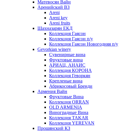
Матевосян Вайн
Аренийский ВЗ
Areni
Areni key
Areni fruits
Шахназарян ЕКД
Коллекция Гаясон
Коллекция Гаясон п/у
Коллекция Гаясон Новогодняя п/у
Gevorkian winery
Сувенирные вина
Фруктовые вина
АРИАЦ. АНАИС
Коллекция КОРОНА
Коллекция Геворкян
Крепленые вина
Абрикосовый Бренди
Армения Вайн
Фруктовые Вина
Коллекция ORRAN
OLD ARMENIA
Виноградные Вина
Коллекция TAKAR
Коллекция YEREVAN
Прошянский КЗ