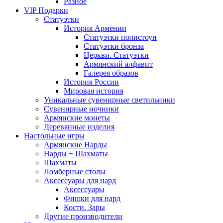
Разное
VIP Подарки
Статуэтки
История Армении
Статуэтки полистоун
Статуэтки бронза
Церкви. Статуэтки
Армянский алфавит
Галерея образов
История России
Мировая история
Уникальные сувенирные светильники
Сувенирные ночники
Армянские монеты
Деревянные изделия
Настольные игры
Армянские Нарды
Нарды + Шахматы
Шахматы
Ломберные столы
Аксессуары для нард
Аксессуары
Фишки для нард
Кости. Зары
Другие производители