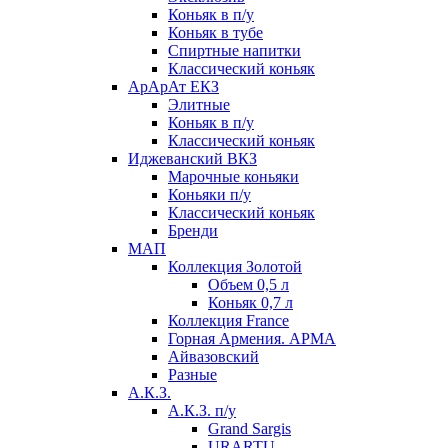
Коньяк в п/у
Коньяк в тубе
Спиртные напитки
Классический коньяк
АрАрАт ЕКЗ
Элитные
Коньяк в п/у
Классический коньяк
Иджеванский ВКЗ
Марочные коньяки
Коньяки п/у
Классический коньяк
Бренди
МАП
Коллекция Золотой
Объем 0,5 л
Коньяк 0,7 л
Коллекция France
Горная Армения. АРМА
Айвазовский
Разные
А.К.З.
А.К.З. п/у
Grand Sargis
URARTU