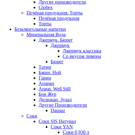
Другие производители
Globex
Печёная продукция. Торты
Печёная продукция
Торты
Безалкогольные напитки
Минеральная Вода
Джермук. Бюрег
Джермук
Джермук классика
Со вкусом лимона
Бюрег
Татни
Бжни. Ной
Гарни
Апаран
Ararat. Well Still
Бон Жур
Дилижан. Зулал
Другие Производители
Dausuz
Соки
Соки SIS Натурал
Соки YAN
Соки 0,930 л