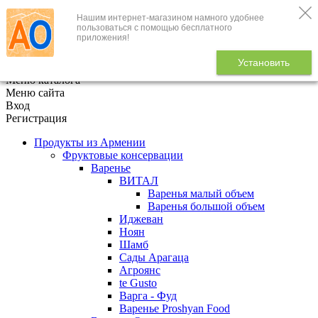
Нашим интернет-магазином намного удобнее
+7 (495) 646-888-1
пользоваться с помощью бесплатного
приложения!
В корзине
0
товаров
Установить
x
Меню каталога
Меню сайта
Вход
Регистрация
Продукты из Армении
Фруктовые консервации
Варенье
ВИТАЛ
Варенья малый объем
Варенья большой объем
Иджеван
Ноян
Шамб
Сады Арагаца
Агроянс
te Gusto
Варга - Фуд
Варенье Proshyan Food