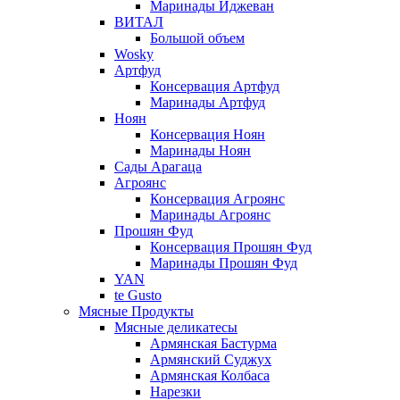
Маринады Иджеван
ВИТАЛ
Большой объем
Wosky
Артфуд
Консервация Артфуд
Маринады Артфуд
Ноян
Консервация Ноян
Маринады Ноян
Сады Арагаца
Агроянс
Консервация Агроянс
Маринады Агроянс
Прошян Фуд
Консервация Прошян Фуд
Маринады Прошян Фуд
YAN
te Gusto
Мясные Продукты
Мясные деликатесы
Армянская Бастурма
Армянский Суджух
Армянская Колбаса
Нарезки