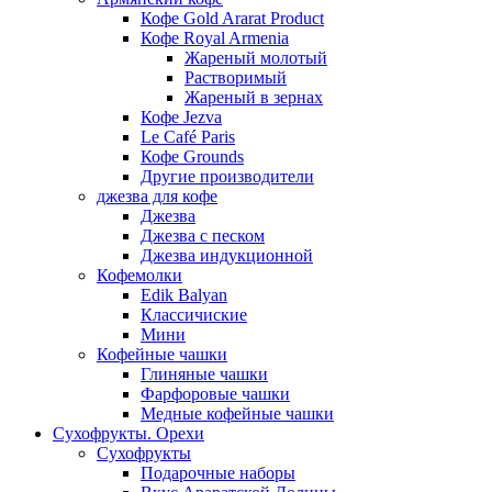
Кофе Gold Ararat Product
Кофе Royal Armenia
Жареный молотый
Растворимый
Жареный в зернах
Кофе Jezva
Le Café Paris
Кофе Grounds
Другие производители
джезва для кофе
Джезва
Джезва с песком
Джезва индукционной
Кофемолки
Edik Balyan
Классичиские
Мини
Кофейные чашки
Глиняные чашки
Фарфоровые чашки
Медные кофейные чашки
Сухофрукты. Орехи
Сухофрукты
Подарочные наборы