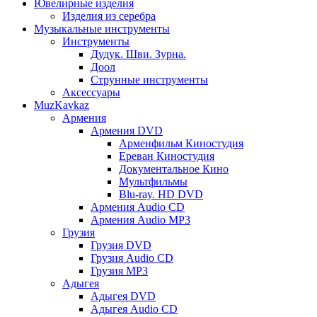
Ювелирные изделия
Изделия из серебра
Музыкальные инструменты
Инструменты
Дудук. Шви. Зурна.
Доол
Струнные инструменты
Аксессуары
MuzKavkaz
Армения
Армения DVD
Арменфильм Киностудия
Ереван Киностудия
Документальное Кино
Мультфильмы
Blu-ray. HD DVD
Армения Audio CD
Армения Audio MP3
Грузия
Грузия DVD
Грузия Audio CD
Грузия MP3
Адыгея
Адыгея DVD
Адыгея Audio CD