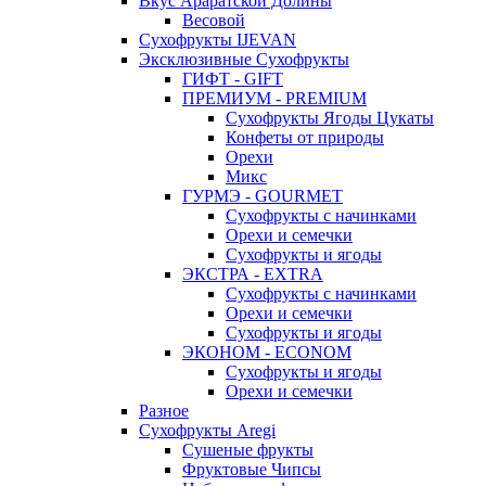
Вкус Араратской Долины
Весовой
Сухофрукты IJEVAN
Эксклюзивные Сухофрукты
ГИФТ - GIFT
ПРЕМИУМ - PREMIUM
Сухофрукты Ягоды Цукаты
Конфеты от природы
Орехи
Микс
ГУРМЭ - GOURMET
Сухофрукты с начинками
Орехи и семечки
Сухофрукты и ягоды
ЭКСТРА - EXTRA
Сухофрукты с начинками
Орехи и семечки
Сухофрукты и ягоды
ЭКОНОМ - ECONOM
Сухофрукты и ягоды
Орехи и семечки
Разное
Сухофрукты Aregi
Сушеные фрукты
Фруктовые Чипсы