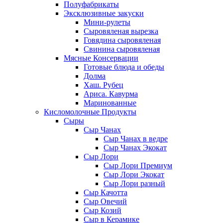
Полуфабрикаты
Эксклюзивные закуски
Мини-рулеты
Сыровяленая вырезка
Говядина сыровяленая
Свинина сыровяленая
Мясные Консервации
Готовые блюда и обеды
Долма
Хаш. Рубец
Ариса. Кавурма
Маринованные
Кисломолочные Продукты
Сыры
Сыр Чанах
Сыр Чанах в ведре
Сыр Чанах Экокат
Сыр Лори
Сыр Лори Премиум
Сыр Лори Экокат
Сыр Лори разный
Сыр Качотта
Сыр Овечий
Сыр Козий
Сыр в Керамике