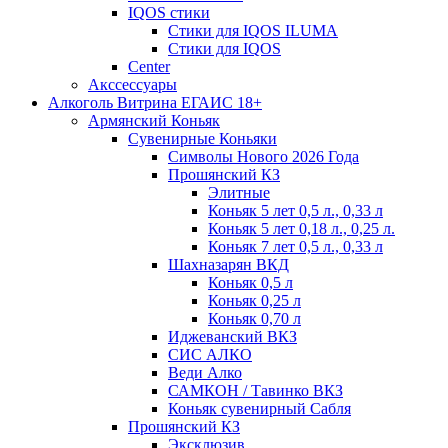
IQOS стики
Стики для IQOS ILUMA
Стики для IQOS
Сenter
Акссессуары
Алкоголь Витрина ЕГАИС 18+
Армянский Коньяк
Сувенирные Коньяки
Символы Нового 2026 Года
Прошянский КЗ
Элитные
Коньяк 5 лет 0,5 л., 0,33 л
Коньяк 5 лет 0,18 л., 0,25 л.
Коньяк 7 лет 0,5 л., 0,33 л
Шахназарян ВКД
Коньяк 0,5 л
Коньяк 0,25 л
Коньяк 0,70 л
Иджеванский ВКЗ
СИС АЛКО
Веди Алко
САМКОН / Тавинко ВКЗ
Коньяк сувенирный Сабля
Прошянский КЗ
Эксклюзив