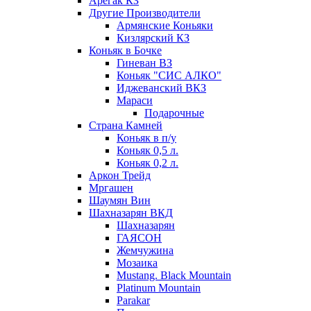
Арегак КЗ
Другие Производители
Армянские Коньяки
Кизлярский КЗ
Коньяк в Бочке
Гиневан ВЗ
Коньяк "СИС АЛКО"
Иджеванский ВКЗ
Мараси
Подарочные
Страна Камней
Коньяк в п/у
Коньяк 0,5 л.
Коньяк 0,2 л.
Аркон Трейд
Мргашен
Шаумян Вин
Шахназарян ВКД
Шахназарян
ГАЯСОН
Жемчужина
Мозаика
Mustang. Black Mountain
Platinum Mountain
Parakar