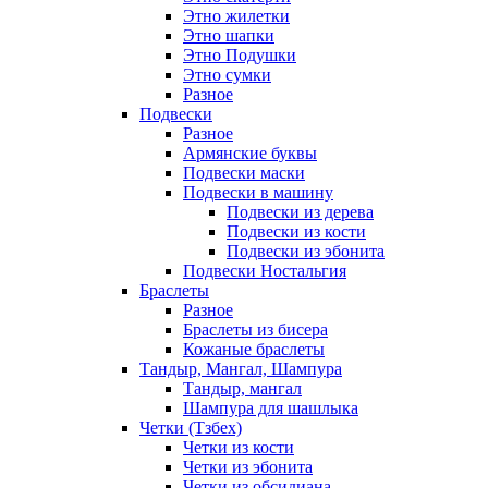
Этно жилетки
Этно шапки
Этно Подушки
Этно сумки
Разное
Подвески
Разное
Армянские буквы
Подвески маски
Подвески в машину
Подвески из дерева
Подвески из кости
Подвески из эбонита
Подвески Ностальгия
Браслеты
Разное
Браслеты из бисера
Кожаные браслеты
Тандыр, Мангал, Шампура
Тандыр, мангал
Шампура для шашлыка
Четки (Тзбех)
Четки из кости
Четки из эбонита
Четки из обсидиана