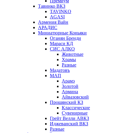
Премиум
Тавинко ВКЗ
TAVINKO
AGASI
Армения Вайн
АРАДИС
Миниатюрные Коньяки
Оганян Бренди
Мараси КД
СИС АЛКО
Животные
Храмы
Разные
Мадатовъ
МАП
Арамэ
Золотой
Армина
Айвазовский
Прошянский КЗ
Классические
Сувенирные
Грейт Велли АВКЗ
Иджеванский ВКЗ
Разные