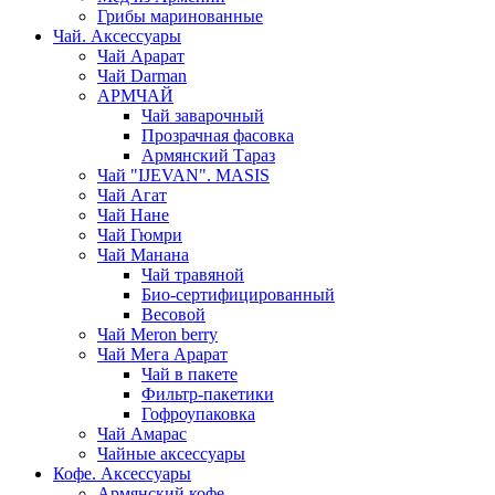
Грибы маринованные
Чай. Аксессуары
Чай Арарат
Чай Darman
АРМЧАЙ
Чай заварочный
Прозрачная фасовка
Армянский Тараз
Чай "IJEVAN". MASIS
Чай Агат
Чай Нане
Чай Гюмри
Чай Манана
Чай травяной
Био-сертифицированный
Весовой
Чай Meron berry
Чай Мега Арарат
Чай в пакете
Фильтр-пакетики
Гофроупаковка
Чай Амарас
Чайные аксессуары
Кофе. Аксессуары
Армянский кофе