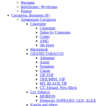
Фильмы
Бейсболки / Футболки
Разное
Сигареты. Витрина 18+
Армянские Сигареты
Cigaronne
Cigaronne
Tattoo by Cigaronne
Center
AMG
5th Street
Mackintosh
GRAND TABACCO
Akhtamar
Ararat
Nostalgia
Classic
TIP TOP
TRIUMPH. VIP
MT. BLACK TIP
GT. Elegant. New Bleck
Lex Tobacco
MORION
Democrat, SOPRANO, LEX, ALEX
Karelia and others