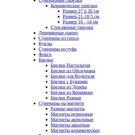
Сувенирные тарелки
Керамические тарелки
Размер 27 х 26 см
Размер 21-18,5 см
Размер 16 - 14 см
Стеклянные тарелки
Деревянные панно
Сувениры из гипса
Куклы
Сувениры из туфа
Флаги
Брелки
Брелки Настальгия
Брелки из Обсидиана
Брелки для Водителя
Брелки с Буквами
Брелки из Дерева
Брелки из Керамики
Брелки Разные
Сувениры на магните
Разные магниты
Магниты резиновые
Магниты акриловые
Магниты закатные
Магниты керамические