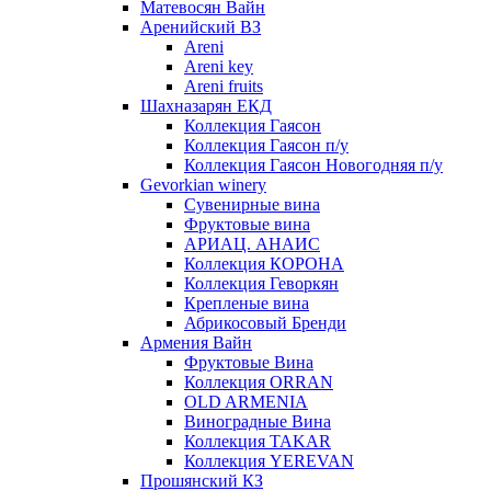
Матевосян Вайн
Аренийский ВЗ
Areni
Areni key
Areni fruits
Шахназарян ЕКД
Коллекция Гаясон
Коллекция Гаясон п/у
Коллекция Гаясон Новогодняя п/у
Gevorkian winery
Сувенирные вина
Фруктовые вина
АРИАЦ. АНАИС
Коллекция КОРОНА
Коллекция Геворкян
Крепленые вина
Абрикосовый Бренди
Армения Вайн
Фруктовые Вина
Коллекция ORRAN
OLD ARMENIA
Виноградные Вина
Коллекция TAKAR
Коллекция YEREVAN
Прошянский КЗ