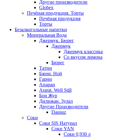
Другие производители
Globex
Печёная продукция. Торты
Печёная продукция
Торты
Безалкогольные напитки
Минеральная Вода
Джермук. Бюрег
Джермук
Джермук классика
Со вкусом лимона
Бюрег
Татни
Бжни. Ной
Гарни
Апаран
Ararat. Well Still
Бон Жур
Дилижан. Зулал
Другие Производители
Dausuz
Соки
Соки SIS Натурал
Соки YAN
Соки 0,930 л