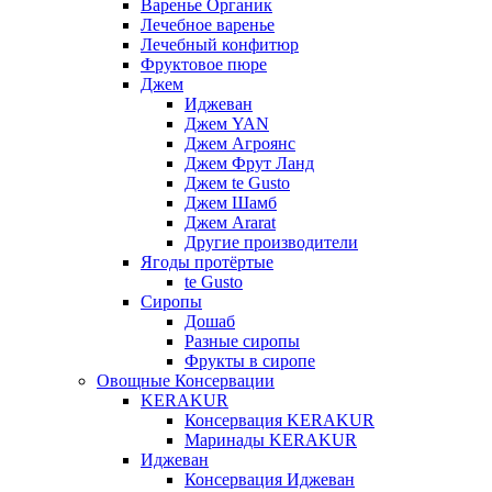
Варенье Органик
Лечебное варенье
Лечебный конфитюр
Фруктовое пюре
Джем
Иджеван
Джем YAN
Джем Агроянс
Джем Фрут Ланд
Джем te Gusto
Джем Шамб
Джем Ararat
Другие производители
Ягоды протёртые
te Gusto
Сиропы
Дошаб
Разные сиропы
Фрукты в сиропе
Овощные Консервации
KERAKUR
Консервация KERAKUR
Маринады KERAKUR
Иджеван
Консервация Иджеван