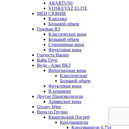
ARARTUNI
VOSKEVAZ ELITE
МЕЦ СЮНИК
Классика
Большой объем
Гиневан ВЗ
Классические вина
Большой объем
Сувенирные вина
Фруктовые вина
Гордость Нации
Вайк Груп
Веди - Алко ВКЗ
Виноградные вина
Классические
Большой объем
Фруктовые вина
В керамике
Другие Производители
Армянские вина
Givany Wine
Вина из Грузии
Кварельский Погреб
Киндзмараули
Киндзмараули 0,75л