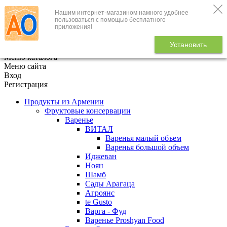
Нашим интернет-магазином намного удобнее
+7 (495) 646-888-1
пользоваться с помощью бесплатного
приложения!
В корзине
0
товаров
Установить
x
Меню каталога
Меню сайта
Вход
Регистрация
Продукты из Армении
Фруктовые консервации
Варенье
ВИТАЛ
Варенья малый объем
Варенья большой объем
Иджеван
Ноян
Шамб
Сады Арагаца
Агроянс
te Gusto
Варга - Фуд
Варенье Proshyan Food