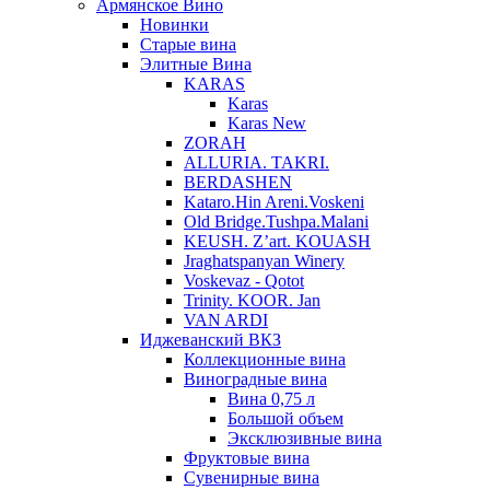
Армянское Вино
Новинки
Старые вина
Элитные Вина
KARAS
Karas
Karas New
ZORAH
ALLURIA. TAKRI.
BERDASHEN
Kataro.Hin Areni.Voskeni
Old Bridge.Tushpa.Malani
KEUSH. Z’art. KOUASH
Jraghatspanyan Winery
Voskevaz - Qotot
Trinity. KOOR. Jan
VAN ARDI
Иджеванский ВКЗ
Коллекционные вина
Виноградные вина
Вина 0,75 л
Большой объем
Эксклюзивные вина
Фруктовые вина
Cувенирные вина