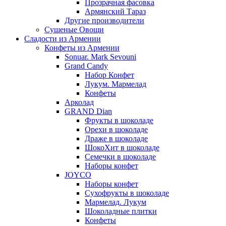
Прозрачная фасовка
Армянский Тараз
Другие производители
Сушеные Овощи
Сладости из Армении
Конфеты из Армении
Sonuar. Mark Sevouni
Grand Candy
Набор Конфет
Лукум. Мармелад
Конфеты
Арколад
GRAND Dian
Фрукты в шоколаде
Орехи в шоколаде
Драже в шоколаде
ШокоХит в шоколаде
Семечки в шоколаде
Наборы конфет
JOYCO
Наборы конфет
Сухофрукты в шоколаде
Мармелад. Лукум
Шоколадные плитки
Конфеты