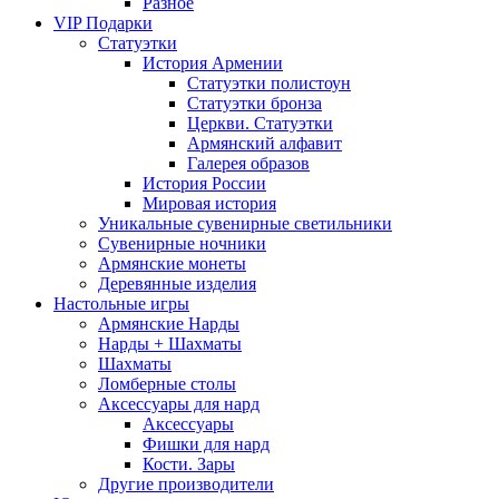
Разное
VIP Подарки
Статуэтки
История Армении
Статуэтки полистоун
Статуэтки бронза
Церкви. Статуэтки
Армянский алфавит
Галерея образов
История России
Мировая история
Уникальные сувенирные светильники
Сувенирные ночники
Армянские монеты
Деревянные изделия
Настольные игры
Армянские Нарды
Нарды + Шахматы
Шахматы
Ломберные столы
Аксессуары для нард
Аксессуары
Фишки для нард
Кости. Зары
Другие производители