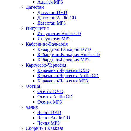
Адыгея MP3
Дагестан
Дагестан DVD
Дагестан Audio CD
Дагестан MP3
Ингушетия
Ингушетия Audio CD
Ингушетия MP3
Кабардино-Балкария
Кабардино-Балкария DVD
Кабардино-Балкария Audio CD
Кабардино-Балкария MP3
Карачаево-Черкесия
Карачаево-Черкесия DVD
Карачаево-Черкесия Audio CD
Карачаево-Черкесия MP3
Осетия
Осетия DVD
Осетия Audio CD
Осетия MP3
Чечня
Чечня DVD
Чечня Audio CD
Чечня MP3
Сборники Кавказа