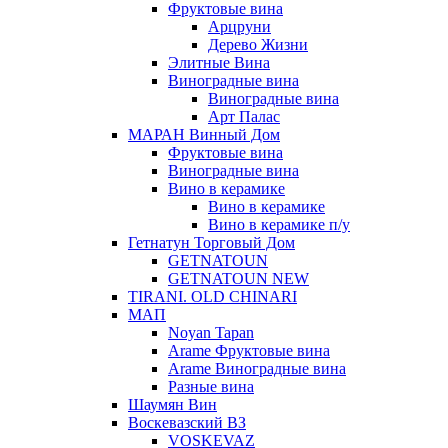
Фруктовые вина
Арцруни
Дерево Жизни
Элитные Вина
Виноградные вина
Виноградные вина
Арт Палас
МАРАН Винный Дом
Фруктовые вина
Виноградные вина
Вино в керамике
Вино в керамике
Вино в керамике п/у
Гетнатун Торговый Дом
GETNATOUN
GETNATOUN NEW
TIRANI. OLD CHINARI
МАП
Noyan Tapan
Arame Фруктовые вина
Arame Виноградные вина
Разные вина
Шаумян Вин
Воскевазский ВЗ
VOSKEVAZ