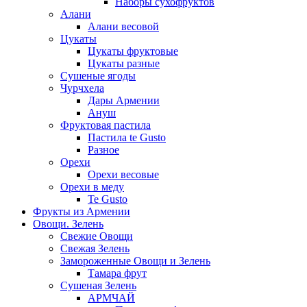
Наборы сухофруктов
Алани
Алани весовой
Цукаты
Цукаты фруктовые
Цукаты разные
Сушеные ягоды
Чурчхела
Дары Армении
Ануш
Фруктовая пастила
Пастила te Gusto
Разное
Орехи
Орехи весовые
Орехи в меду
Te Gusto
Фрукты из Армении
Овощи. Зелень
Свежие Овощи
Свежая Зелень
Замороженные Овощи и Зелень
Тамара фрут
Сушеная Зелень
АРМЧАЙ