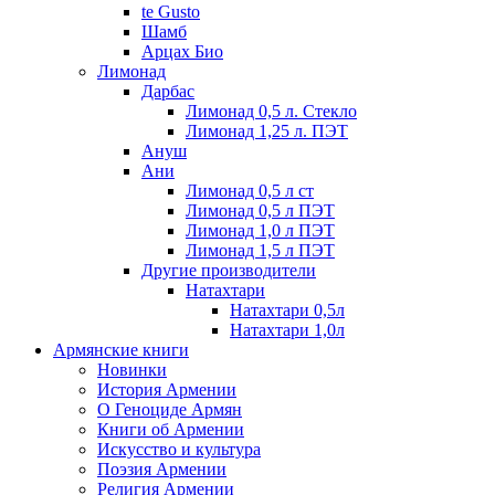
te Gusto
Шамб
Арцах Био
Лимонад
Дарбас
Лимонад 0,5 л. Стекло
Лимонад 1,25 л. ПЭТ
Ануш
Ани
Лимонад 0,5 л ст
Лимонад 0,5 л ПЭТ
Лимонад 1,0 л ПЭТ
Лимонад 1,5 л ПЭТ
Другие производители
Натахтари
Натахтари 0,5л
Натахтари 1,0л
Армянские книги
Новинки
История Армении
О Геноциде Армян
Книги об Армении
Иcкусство и культура
Поэзия Армении
Религия Армении