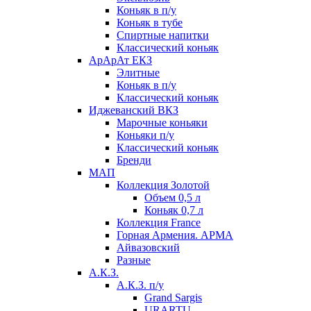
Коньяк в п/у
Коньяк в тубе
Спиртные напитки
Классический коньяк
АрАрАт ЕКЗ
Элитные
Коньяк в п/у
Классический коньяк
Иджеванский ВКЗ
Марочные коньяки
Коньяки п/у
Классический коньяк
Бренди
МАП
Коллекция Золотой
Объем 0,5 л
Коньяк 0,7 л
Коллекция France
Горная Армения. АРМА
Айвазовский
Разные
А.К.З.
А.К.З. п/у
Grand Sargis
URARTU