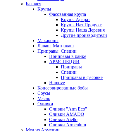
Бакалея
Крупы
Фасованная крупа
Крупы Арарат
Крупы Нат Продукт
Крупы Наша Деревня
Другие производители
Макароны
Лаваш. Матнакаш
Приправы. Специи
Приправы в банке
АРМСПЕЦИИ
Приправы
Специи
Приправы в фасовке
Hamove
Консервированные бобы
Соусы
Масло
Оливки
Оливки "Arm Eco"
Оливки AMADO
Оливки Aiello
Оливки Armenium
Мед из Армении