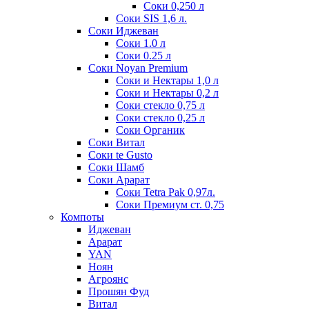
Соки 0,250 л
Соки SIS 1,6 л.
Соки Иджеван
Соки 1.0 л
Соки 0.25 л
Соки Noyan Premium
Соки и Нектары 1,0 л
Соки и Нектары 0,2 л
Соки стекло 0,75 л
Соки стекло 0,25 л
Соки Органик
Соки Витал
Соки te Gusto
Соки Шамб
Соки Арарат
Соки Tetra Pak 0,97л.
Соки Премиум ст. 0,75
Компоты
Иджеван
Арарат
YAN
Ноян
Агроянс
Прошян Фуд
Витал