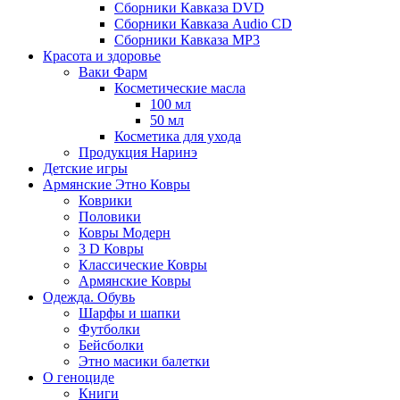
Сборники Кавказа DVD
Сборники Кавказа Audio CD
Сборники Кавказа MP3
Красота и здоровье
Ваки Фарм
Косметические масла
100 мл
50 мл
Косметика для ухода
Продукция Наринэ
Детские игры
Армянские Этно Ковры
Коврики
Половики
Ковры Модерн
3 D Ковры
Классические Ковры
Армянские Ковры
Одежда. Обувь
Шарфы и шапки
Футболки
Бейсболки
Этно масики балетки
О геноциде
Книги