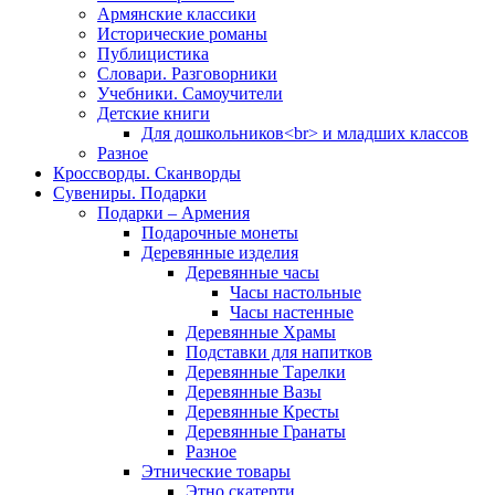
Армянские классики
Исторические романы
Публицистика
Словари. Разговорники
Учебники. Самоучители
Детские книги
Для дошкольников<br> и младших классов
Разное
Кроссворды. Сканворды
Сувениры. Подарки
Подарки – Армения
Подарочные монеты
Деревянные изделия
Деревянные часы
Часы настольные
Часы настенные
Деревянные Храмы
Подставки для напитков
Деревянные Тарелки
Деревянные Вазы
Деревянные Кресты
Деревянные Гранаты
Разное
Этнические товары
Этно скатерти