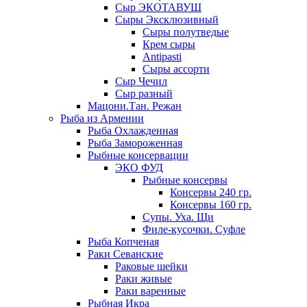
Сыр ЭКОТАВУШ
Сыры Эксклюзивный
Сыры полутведые
Крем сыры
Antipasti
Сыры ассорти
Сыр Чечил
Сыр разный
Мацони.Тан. Режан
Рыба из Армении
Рыба Охлажденная
Рыба Замороженная
Рыбные консервации
ЭКО ФУД
Рыбные консервы
Консервы 240 гр.
Консервы 160 гр.
Супы. Уха. Щи
Филе-кусочки. Суфле
Рыба Копченая
Раки Севанские
Раковые шейки
Раки живые
Раки варенные
Рыбная Икра