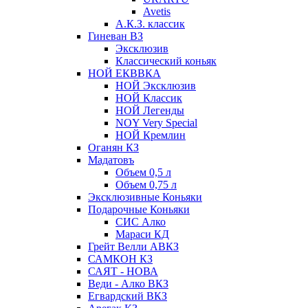
Avetis
А.К.З. классик
Гиневан ВЗ
Эксклюзив
Классический коньяк
НОЙ ЕКВВКА
НОЙ Эксклюзив
НОЙ Классик
НОЙ Легенды
NOY Very Speсial
НОЙ Кремлин
Оганян КЗ
Мадатовъ
Объем 0,5 л
Объем 0,75 л
Эксклюзивные Коньяки
Подарочные Коньяки
СИС Алко
Мараси КД
Грейт Велли АВКЗ
САМКОН КЗ
САЯТ - НОВА
Веди - Алко ВКЗ
Егвардский ВКЗ