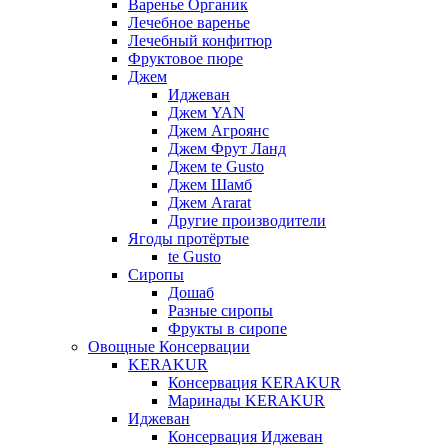
Варенье Органик
Лечебное варенье
Лечебный конфитюр
Фруктовое пюре
Джем
Иджеван
Джем YAN
Джем Агроянс
Джем Фрут Ланд
Джем te Gusto
Джем Шамб
Джем Ararat
Другие производители
Ягоды протёртые
te Gusto
Сиропы
Дошаб
Разные сиропы
Фрукты в сиропе
Овощные Консервации
KERAKUR
Консервация KERAKUR
Маринады KERAKUR
Иджеван
Консервация Иджеван