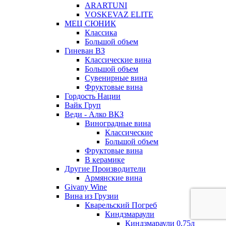
ARARTUNI
VOSKEVAZ ELITE
МЕЦ СЮНИК
Классика
Большой объем
Гиневан ВЗ
Классические вина
Большой объем
Сувенирные вина
Фруктовые вина
Гордость Нации
Вайк Груп
Веди - Алко ВКЗ
Виноградные вина
Классические
Большой объем
Фруктовые вина
В керамике
Другие Производители
Армянские вина
Givany Wine
Вина из Грузии
Кварельский Погреб
Киндзмараули
Киндзмараули 0,75л