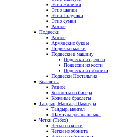
Этно жилетки
Этно шапки
Этно Подушки
Этно сумки
Разное
Подвески
Разное
Армянские буквы
Подвески маски
Подвески в машину
Подвески из дерева
Подвески из кости
Подвески из эбонита
Подвески Ностальгия
Браслеты
Разное
Браслеты из бисера
Кожаные браслеты
Тандыр, Мангал, Шампура
Тандыр, мангал
Шампура для шашлыка
Четки (Тзбех)
Четки из кости
Четки из эбонита
Четки из обсидиана