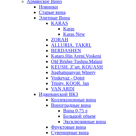
Армянское Вино
Новинки
Старые вина
Элитные Вина
KARAS
Karas
Karas New
ZORAH
ALLURIA. TAKRI.
BERDASHEN
Kataro.Hin Areni.Voskeni
Old Bridge.Tushpa.Malani
KEUSH. Z’art. KOUASH
Jraghatspanyan Winery
Voskevaz - Qotot
Trinity. KOOR. Jan
VAN ARDI
Иджеванский ВКЗ
Коллекционные вина
Виноградные вина
Вина 0,75 л
Большой объем
Эксклюзивные вина
Фруктовые вина
Cувенирные вина