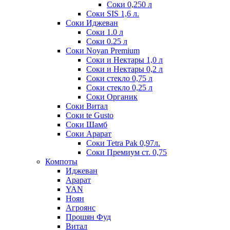
Соки 0,250 л
Соки SIS 1,6 л.
Соки Иджеван
Соки 1.0 л
Соки 0.25 л
Соки Noyan Premium
Соки и Нектары 1,0 л
Соки и Нектары 0,2 л
Соки стекло 0,75 л
Соки стекло 0,25 л
Соки Органик
Соки Витал
Соки te Gusto
Соки Шамб
Соки Арарат
Соки Tetra Pak 0,97л.
Соки Премиум ст. 0,75
Компоты
Иджеван
Арарат
YAN
Ноян
Агроянс
Прошян Фуд
Витал