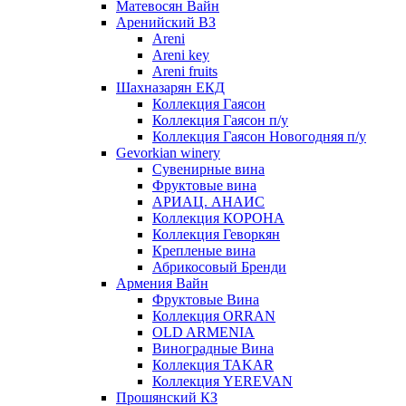
Матевосян Вайн
Аренийский ВЗ
Areni
Areni key
Areni fruits
Шахназарян ЕКД
Коллекция Гаясон
Коллекция Гаясон п/у
Коллекция Гаясон Новогодняя п/у
Gevorkian winery
Сувенирные вина
Фруктовые вина
АРИАЦ. АНАИС
Коллекция КОРОНА
Коллекция Геворкян
Крепленые вина
Абрикосовый Бренди
Армения Вайн
Фруктовые Вина
Коллекция ORRAN
OLD ARMENIA
Виноградные Вина
Коллекция TAKAR
Коллекция YEREVAN
Прошянский КЗ