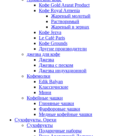
Кофе Gold Ararat Product
Кофе Royal Armenia
Жареный молотый
Растворимый
Жареный в зернах
Кофе Jezva
Le Café Paris
Кофе Grounds
Другие производители
джезва для кофе
Джезва
Джезва с песком
Джезва индукционной
Кофемолки
Edik Balyan
Классичиские
Мини
Кофейные чашки
Глиняные чашки
Фарфоровые чашки
Медные кофейные чашки
Сухофрукты. Орехи
Сухофрукты
Подарочные наборы