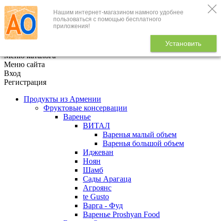
Нашим интернет-магазином намного удобнее
+7 (495) 646-888-1
пользоваться с помощью бесплатного
приложения!
В корзине
0
товаров
Установить
x
Меню каталога
Меню сайта
Вход
Регистрация
Продукты из Армении
Фруктовые консервации
Варенье
ВИТАЛ
Варенья малый объем
Варенья большой объем
Иджеван
Ноян
Шамб
Сады Арагаца
Агроянс
te Gusto
Варга - Фуд
Варенье Proshyan Food