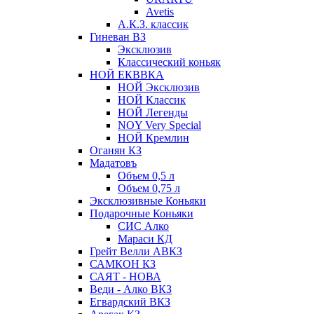
Avetis
А.К.З. классик
Гиневан ВЗ
Эксклюзив
Классический коньяк
НОЙ ЕКВВКА
НОЙ Эксклюзив
НОЙ Классик
НОЙ Легенды
NOY Very Speсial
НОЙ Кремлин
Оганян КЗ
Мадатовъ
Объем 0,5 л
Объем 0,75 л
Эксклюзивные Коньяки
Подарочные Коньяки
СИС Алко
Мараси КД
Грейт Велли АВКЗ
САМКОН КЗ
САЯТ - НОВА
Веди - Алко ВКЗ
Егвардский ВКЗ