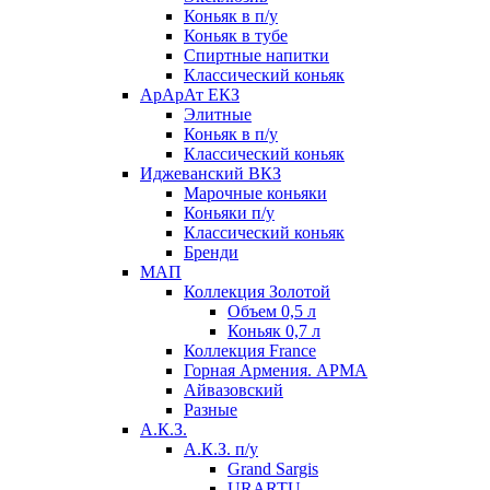
Коньяк в п/у
Коньяк в тубе
Спиртные напитки
Классический коньяк
АрАрАт ЕКЗ
Элитные
Коньяк в п/у
Классический коньяк
Иджеванский ВКЗ
Марочные коньяки
Коньяки п/у
Классический коньяк
Бренди
МАП
Коллекция Золотой
Объем 0,5 л
Коньяк 0,7 л
Коллекция France
Горная Армения. АРМА
Айвазовский
Разные
А.К.З.
А.К.З. п/у
Grand Sargis
URARTU