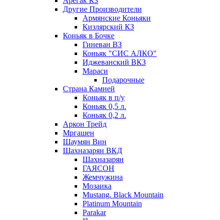
Арегак КЗ
Другие Производители
Армянские Коньяки
Кизлярский КЗ
Коньяк в Бочке
Гиневан ВЗ
Коньяк "СИС АЛКО"
Иджеванский ВКЗ
Мараси
Подарочные
Страна Камней
Коньяк в п/у
Коньяк 0,5 л.
Коньяк 0,2 л.
Аркон Трейд
Мргашен
Шаумян Вин
Шахназарян ВКД
Шахназарян
ГАЯСОН
Жемчужина
Мозаика
Mustang. Black Mountain
Platinum Mountain
Parakar