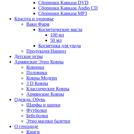
Сборники Кавказа DVD
Сборники Кавказа Audio CD
Сборники Кавказа MP3
Красота и здоровье
Ваки Фарм
Косметические масла
100 мл
50 мл
Косметика для ухода
Продукция Наринэ
Детские игры
Армянские Этно Ковры
Коврики
Половики
Ковры Модерн
3 D Ковры
Классические Ковры
Армянские Ковры
Одежда. Обувь
Шарфы и шапки
Футболки
Бейсболки
Этно масики балетки
О геноциде
Книги