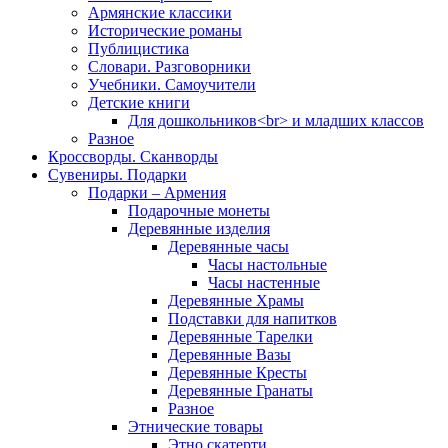
Армянские классики
Исторические романы
Публицистика
Словари. Разговорники
Учебники. Самоучители
Детские книги
Для дошкольников<br> и младших классов
Разное
Кроссворды. Сканворды
Сувениры. Подарки
Подарки – Армения
Подарочные монеты
Деревянные изделия
Деревянные часы
Часы настольные
Часы настенные
Деревянные Храмы
Подставки для напитков
Деревянные Тарелки
Деревянные Вазы
Деревянные Кресты
Деревянные Гранаты
Разное
Этнические товары
Этно скатерти