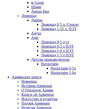
te Gusto
Шамб
Арцах Био
Лимонад
Дарбас
Лимонад 0,5 л. Стекло
Лимонад 1,25 л. ПЭТ
Ануш
Ани
Лимонад 0,5 л ст
Лимонад 0,5 л ПЭТ
Лимонад 1,0 л ПЭТ
Лимонад 1,5 л ПЭТ
Другие производители
Натахтари
Натахтари 0,5л
Натахтари 1,0л
Армянские книги
Новинки
История Армении
О Геноциде Армян
Книги об Армении
Иcкусство и культура
Поэзия Армении
Религия Армении