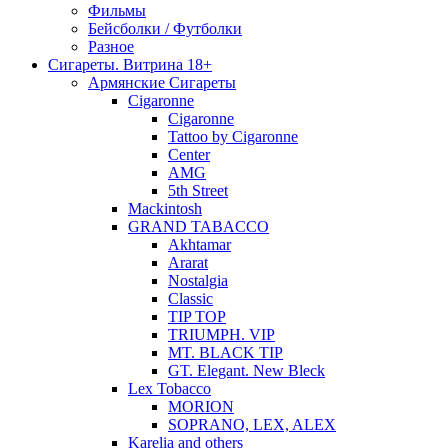
Фильмы
Бейсболки / Футболки
Разное
Сигареты. Витрина 18+
Армянские Сигареты
Cigaronne
Cigaronne
Tattoo by Cigaronne
Center
AMG
5th Street
Mackintosh
GRAND TABACCO
Akhtamar
Ararat
Nostalgia
Classic
TIP TOP
TRIUMPH. VIP
MT. BLACK TIP
GT. Elegant. New Bleck
Lex Tobacco
MORION
SOPRANO, LEX, ALEX
Karelia and others