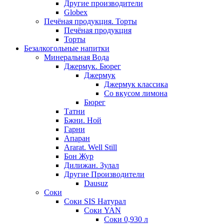
Другие производители
Globex
Печёная продукция. Торты
Печёная продукция
Торты
Безалкогольные напитки
Минеральная Вода
Джермук. Бюрег
Джермук
Джермук классика
Со вкусом лимона
Бюрег
Татни
Бжни. Ной
Гарни
Апаран
Ararat. Well Still
Бон Жур
Дилижан. Зулал
Другие Производители
Dausuz
Соки
Соки SIS Натурал
Соки YAN
Соки 0,930 л