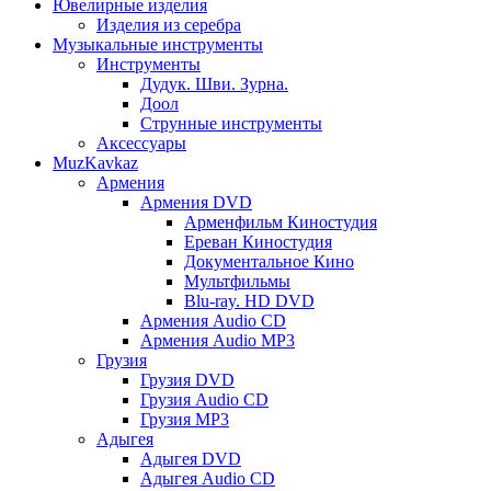
Ювелирные изделия
Изделия из серебра
Музыкальные инструменты
Инструменты
Дудук. Шви. Зурна.
Доол
Струнные инструменты
Аксессуары
MuzKavkaz
Армения
Армения DVD
Арменфильм Киностудия
Ереван Киностудия
Документальное Кино
Мультфильмы
Blu-ray. HD DVD
Армения Audio CD
Армения Audio MP3
Грузия
Грузия DVD
Грузия Audio CD
Грузия MP3
Адыгея
Адыгея DVD
Адыгея Audio CD