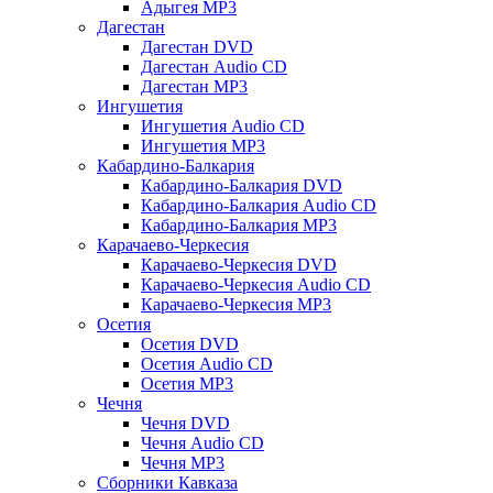
Адыгея MP3
Дагестан
Дагестан DVD
Дагестан Audio CD
Дагестан MP3
Ингушетия
Ингушетия Audio CD
Ингушетия MP3
Кабардино-Балкария
Кабардино-Балкария DVD
Кабардино-Балкария Audio CD
Кабардино-Балкария MP3
Карачаево-Черкесия
Карачаево-Черкесия DVD
Карачаево-Черкесия Audio CD
Карачаево-Черкесия MP3
Осетия
Осетия DVD
Осетия Audio CD
Осетия MP3
Чечня
Чечня DVD
Чечня Audio CD
Чечня MP3
Сборники Кавказа