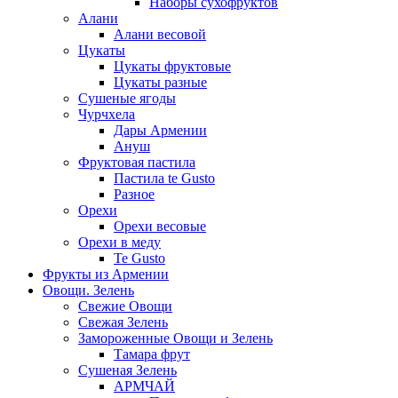
Наборы сухофруктов
Алани
Алани весовой
Цукаты
Цукаты фруктовые
Цукаты разные
Сушеные ягоды
Чурчхела
Дары Армении
Ануш
Фруктовая пастила
Пастила te Gusto
Разное
Орехи
Орехи весовые
Орехи в меду
Te Gusto
Фрукты из Армении
Овощи. Зелень
Свежие Овощи
Свежая Зелень
Замороженные Овощи и Зелень
Тамара фрут
Сушеная Зелень
АРМЧАЙ