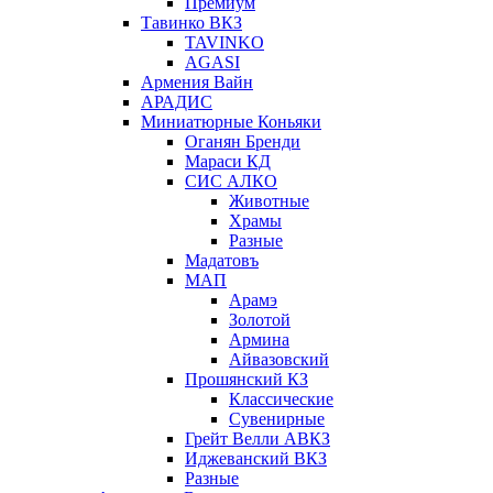
Премиум
Тавинко ВКЗ
TAVINKO
AGASI
Армения Вайн
АРАДИС
Миниатюрные Коньяки
Оганян Бренди
Мараси КД
СИС АЛКО
Животные
Храмы
Разные
Мадатовъ
МАП
Арамэ
Золотой
Армина
Айвазовский
Прошянский КЗ
Классические
Сувенирные
Грейт Велли АВКЗ
Иджеванский ВКЗ
Разные