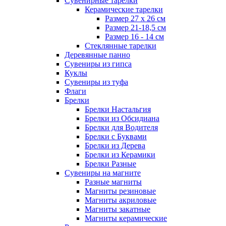
Сувенирные тарелки
Керамические тарелки
Размер 27 х 26 см
Размер 21-18,5 см
Размер 16 - 14 см
Стеклянные тарелки
Деревянные панно
Сувениры из гипса
Куклы
Сувениры из туфа
Флаги
Брелки
Брелки Настальгия
Брелки из Обсидиана
Брелки для Водителя
Брелки с Буквами
Брелки из Дерева
Брелки из Керамики
Брелки Разные
Сувениры на магните
Разные магниты
Магниты резиновые
Магниты акриловые
Магниты закатные
Магниты керамические