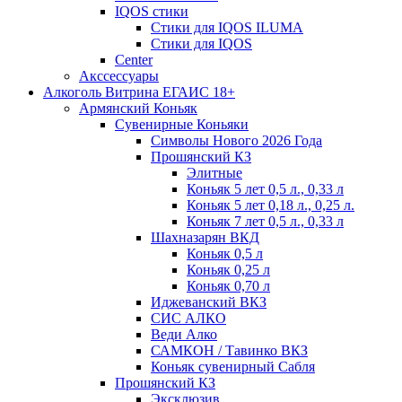
IQOS стики
Стики для IQOS ILUMA
Стики для IQOS
Сenter
Акссессуары
Алкоголь Витрина ЕГАИС 18+
Армянский Коньяк
Сувенирные Коньяки
Символы Нового 2026 Года
Прошянский КЗ
Элитные
Коньяк 5 лет 0,5 л., 0,33 л
Коньяк 5 лет 0,18 л., 0,25 л.
Коньяк 7 лет 0,5 л., 0,33 л
Шахназарян ВКД
Коньяк 0,5 л
Коньяк 0,25 л
Коньяк 0,70 л
Иджеванский ВКЗ
СИС АЛКО
Веди Алко
САМКОН / Тавинко ВКЗ
Коньяк сувенирный Сабля
Прошянский КЗ
Эксклюзив