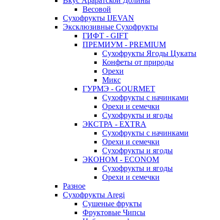
Вкус Араратской Долины
Весовой
Сухофрукты IJEVAN
Эксклюзивные Сухофрукты
ГИФТ - GIFT
ПРЕМИУМ - PREMIUM
Сухофрукты Ягоды Цукаты
Конфеты от природы
Орехи
Микс
ГУРМЭ - GOURMET
Сухофрукты с начинками
Орехи и семечки
Сухофрукты и ягоды
ЭКСТРА - EXTRA
Сухофрукты с начинками
Орехи и семечки
Сухофрукты и ягоды
ЭКОНОМ - ECONOM
Сухофрукты и ягоды
Орехи и семечки
Разное
Сухофрукты Aregi
Сушеные фрукты
Фруктовые Чипсы