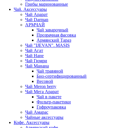
Грибы маринованные
Чай. Аксессуары
Чай Арарат
Чай Darman
АРМЧАЙ
Чай заварочный
Прозрачная фасовка
Армянский Тараз
Чай "IJEVAN". MASIS
Чай Агат
Чай Нане
Чай Гюмри
Чай Манана
Чай травяной
Био-сертифицированный
Весовой
Чай Meron berry
Чай Мега Арарат
Чай в пакете
Фильтр-пакетики
Гофроупаковка
Чай Амарас
Чайные аксессуары
Кофе. Аксессуары
Армянский кофе