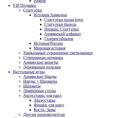
Разное
VIP Подарки
Статуэтки
История Армении
Статуэтки полистоун
Статуэтки бронза
Церкви. Статуэтки
Армянский алфавит
Галерея образов
История России
Мировая история
Уникальные сувенирные светильники
Сувенирные ночники
Армянские монеты
Деревянные изделия
Настольные игры
Армянские Нарды
Нарды + Шахматы
Шахматы
Ломберные столы
Аксессуары для нард
Аксессуары
Фишки для нард
Кости. Зары
Другие производители