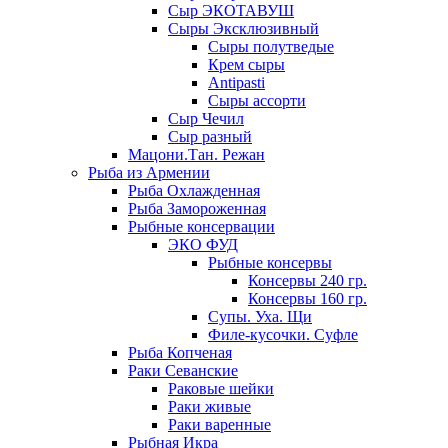
Сыр ЭКОТАВУШ
Сыры Эксклюзивный
Сыры полутведые
Крем сыры
Antipasti
Сыры ассорти
Сыр Чечил
Сыр разный
Мацони.Тан. Режан
Рыба из Армении
Рыба Охлажденная
Рыба Замороженная
Рыбные консервации
ЭКО ФУД
Рыбные консервы
Консервы 240 гр.
Консервы 160 гр.
Супы. Уха. Щи
Филе-кусочки. Суфле
Рыба Копченая
Раки Севанские
Раковые шейки
Раки живые
Раки варенные
Рыбная Икра