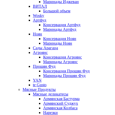
Маринады Иджеван
ВИТАЛ
Большой объем
Wosky
Артфуд
Консервация Артфуд
Маринады Артфуд
Ноян
Консервация Ноян
Маринады Ноян
Сады Арагаца
Агроянс
Консервация Агроянс
Маринады Агроянс
Прошян Фуд
Консервация Прошян Фуд
Маринады Прошян Фуд
YAN
te Gusto
Мясные Продукты
Мясные деликатесы
Армянская Бастурма
Армянский Суджух
Армянская Колбаса
Нарезки