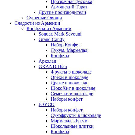
Прозрачная фасовка
Армянский Тараз
Другие производители
Сушеные Овощи
Сладости из Армении
Конфеты из Армении
Sonuar. Mark Sevouni
Grand Candy
Набор Конфет
Лукум. Мармелад
Конфеты
Арколад
GRAND Dian
Фрукты в шоколаде
Орехи в шоколаде
Драже в шоколаде
ШокоХит в шоколаде
Семечки в шоколаде
Наборы конфет
JOYCO
Наборы конфет
Сухофрукты в шоколаде
Мармелад. Лукум
Шоколадные плитки
Конфеты