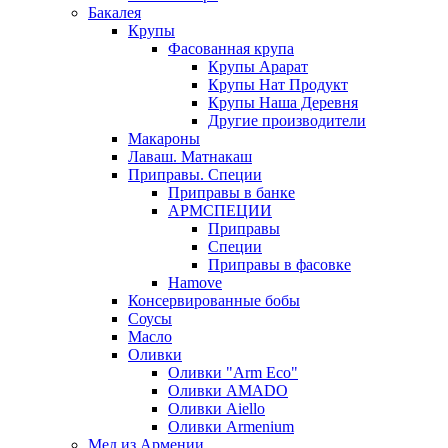
Бакалея
Крупы
Фасованная крупа
Крупы Арарат
Крупы Нат Продукт
Крупы Наша Деревня
Другие производители
Макароны
Лаваш. Матнакаш
Приправы. Специи
Приправы в банке
АРМСПЕЦИИ
Приправы
Специи
Приправы в фасовке
Hamove
Консервированные бобы
Соусы
Масло
Оливки
Оливки "Arm Eco"
Оливки AMADO
Оливки Aiello
Оливки Armenium
Мед из Армении