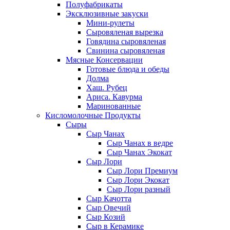
Полуфабрикаты
Эксклюзивные закуски
Мини-рулеты
Сыровяленая вырезка
Говядина сыровяленая
Свинина сыровяленая
Мясные Консервации
Готовые блюда и обеды
Долма
Хаш. Рубец
Ариса. Кавурма
Маринованные
Кисломолочные Продукты
Сыры
Сыр Чанах
Сыр Чанах в ведре
Сыр Чанах Экокат
Сыр Лори
Сыр Лори Премиум
Сыр Лори Экокат
Сыр Лори разный
Сыр Качотта
Сыр Овечий
Сыр Козий
Сыр в Керамике