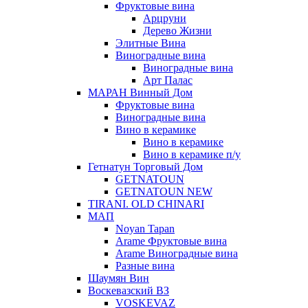
Фруктовые вина
Арцруни
Дерево Жизни
Элитные Вина
Виноградные вина
Виноградные вина
Арт Палас
МАРАН Винный Дом
Фруктовые вина
Виноградные вина
Вино в керамике
Вино в керамике
Вино в керамике п/у
Гетнатун Торговый Дом
GETNATOUN
GETNATOUN NEW
TIRANI. OLD CHINARI
МАП
Noyan Tapan
Arame Фруктовые вина
Arame Виноградные вина
Разные вина
Шаумян Вин
Воскевазский ВЗ
VOSKEVAZ