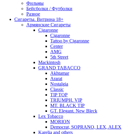
Фильмы
Бейсболки / Футболки
Разное
Сигареты. Витрина 18+
Армянские Сигареты
Cigaronne
Cigaronne
Tattoo by Cigaronne
Center
AMG
5th Street
Mackintosh
GRAND TABACCO
Akhtamar
Ararat
Nostalgia
Classic
TIP TOP
TRIUMPH. VIP
MT. BLACK TIP
GT. Elegant. New Bleck
Lex Tobacco
MORION
Democrat, SOPRANO, LEX, ALEX
Karelia and others