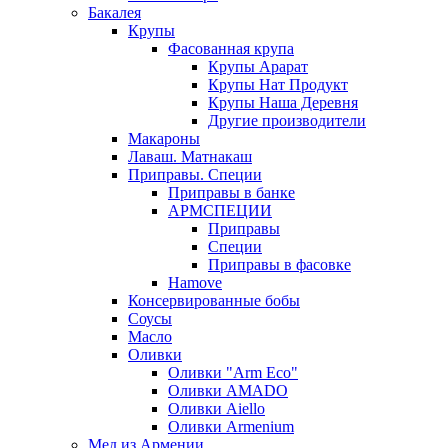
Бакалея
Крупы
Фасованная крупа
Крупы Арарат
Крупы Нат Продукт
Крупы Наша Деревня
Другие производители
Макароны
Лаваш. Матнакаш
Приправы. Специи
Приправы в банке
АРМСПЕЦИИ
Приправы
Специи
Приправы в фасовке
Hamove
Консервированные бобы
Соусы
Масло
Оливки
Оливки "Arm Eco"
Оливки AMADO
Оливки Aiello
Оливки Armenium
Мед из Армении