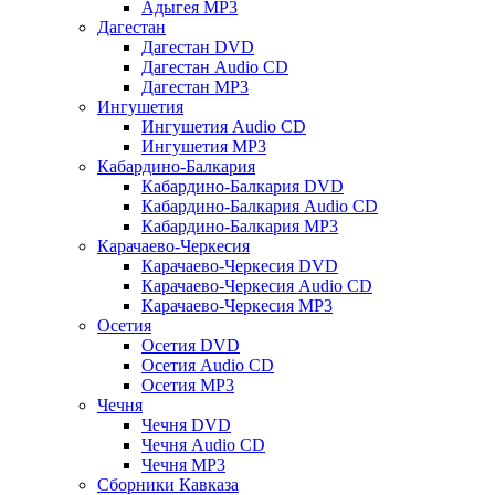
Адыгея MP3
Дагестан
Дагестан DVD
Дагестан Audio CD
Дагестан MP3
Ингушетия
Ингушетия Audio CD
Ингушетия MP3
Кабардино-Балкария
Кабардино-Балкария DVD
Кабардино-Балкария Audio CD
Кабардино-Балкария MP3
Карачаево-Черкесия
Карачаево-Черкесия DVD
Карачаево-Черкесия Audio CD
Карачаево-Черкесия MP3
Осетия
Осетия DVD
Осетия Audio CD
Осетия MP3
Чечня
Чечня DVD
Чечня Audio CD
Чечня MP3
Сборники Кавказа