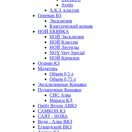
Avetis
А.К.З. классик
Гиневан ВЗ
Эксклюзив
Классический коньяк
НОЙ ЕКВВКА
НОЙ Эксклюзив
НОЙ Классик
НОЙ Легенды
NOY Very Speсial
НОЙ Кремлин
Оганян КЗ
Мадатовъ
Объем 0,5 л
Объем 0,75 л
Эксклюзивные Коньяки
Подарочные Коньяки
СИС Алко
Мараси КД
Грейт Велли АВКЗ
САМКОН КЗ
САЯТ - НОВА
Веди - Алко ВКЗ
Егвардский ВКЗ