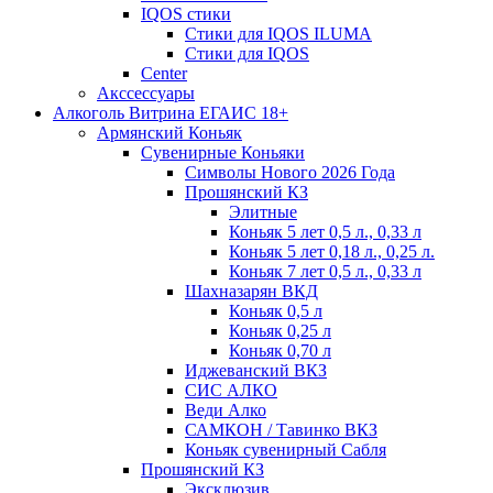
IQOS стики
Стики для IQOS ILUMA
Стики для IQOS
Сenter
Акссессуары
Алкоголь Витрина ЕГАИС 18+
Армянский Коньяк
Сувенирные Коньяки
Символы Нового 2026 Года
Прошянский КЗ
Элитные
Коньяк 5 лет 0,5 л., 0,33 л
Коньяк 5 лет 0,18 л., 0,25 л.
Коньяк 7 лет 0,5 л., 0,33 л
Шахназарян ВКД
Коньяк 0,5 л
Коньяк 0,25 л
Коньяк 0,70 л
Иджеванский ВКЗ
СИС АЛКО
Веди Алко
САМКОН / Тавинко ВКЗ
Коньяк сувенирный Сабля
Прошянский КЗ
Эксклюзив