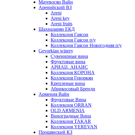
Матевосян Вайн
Аренийский ВЗ
Areni
Areni key
Areni fruits
Шахназарян ЕКД
Коллекция Гаясон
Коллекция Гаясон п/у
Коллекция Гаясон Новогодняя п/у
Gevorkian winery
Сувенирные вина
Фруктовые вина
АРИАЦ. АНАИС
Коллекция КОРОНА
Коллекция Геворкян
Крепленые вина
Абрикосовый Бренди
Армения Вайн
Фруктовые Вина
Коллекция ORRAN
OLD ARMENIA
Виноградные Вина
Коллекция TAKAR
Коллекция YEREVAN
Прошянский КЗ