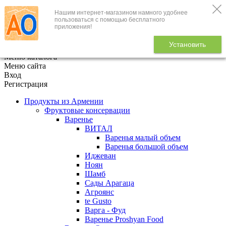
Нашим интернет-магазином намного удобнее
+7 (495) 646-888-1
пользоваться с помощью бесплатного
приложения!
В корзине
0
товаров
Установить
x
Меню каталога
Меню сайта
Вход
Регистрация
Продукты из Армении
Фруктовые консервации
Варенье
ВИТАЛ
Варенья малый объем
Варенья большой объем
Иджеван
Ноян
Шамб
Сады Арагаца
Агроянс
te Gusto
Варга - Фуд
Варенье Proshyan Food