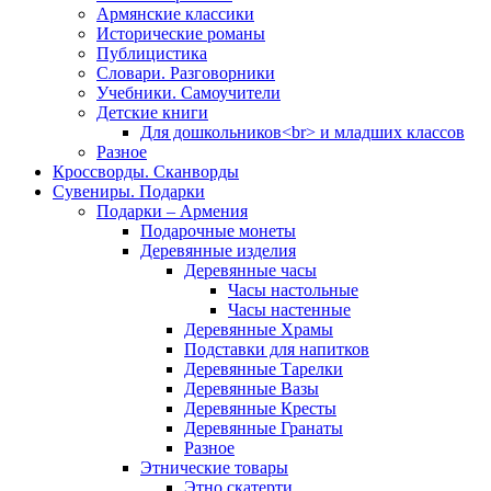
Армянские классики
Исторические романы
Публицистика
Словари. Разговорники
Учебники. Самоучители
Детские книги
Для дошкольников<br> и младших классов
Разное
Кроссворды. Сканворды
Сувениры. Подарки
Подарки – Армения
Подарочные монеты
Деревянные изделия
Деревянные часы
Часы настольные
Часы настенные
Деревянные Храмы
Подставки для напитков
Деревянные Тарелки
Деревянные Вазы
Деревянные Кресты
Деревянные Гранаты
Разное
Этнические товары
Этно скатерти