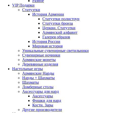
Разное
VIP Подарки
Статуэтки
История Армении
Статуэтки полистоун
Статуэтки бронза
Церкви. Статуэтки
Армянский алфавит
Галерея образов
История России
Мировая история
Уникальные сувенирные светильники
Сувенирные ночники
Армянские монеты
Деревянные изделия
Настольные игры
Армянские Нарды
Нарды + Шахматы
Шахматы
Ломберные столы
Аксессуары для нард
Аксессуары
Фишки для нард
Кости. Зары
Другие производители