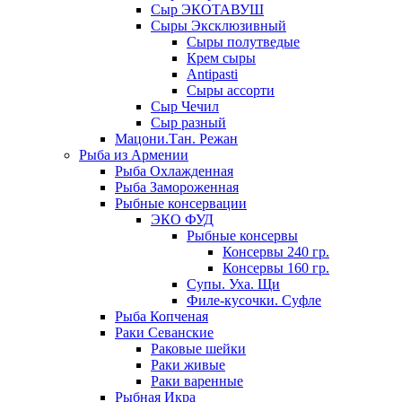
Сыр ЭКОТАВУШ
Сыры Эксклюзивный
Сыры полутведые
Крем сыры
Antipasti
Сыры ассорти
Сыр Чечил
Сыр разный
Мацони.Тан. Режан
Рыба из Армении
Рыба Охлажденная
Рыба Замороженная
Рыбные консервации
ЭКО ФУД
Рыбные консервы
Консервы 240 гр.
Консервы 160 гр.
Супы. Уха. Щи
Филе-кусочки. Суфле
Рыба Копченая
Раки Севанские
Раковые шейки
Раки живые
Раки варенные
Рыбная Икра