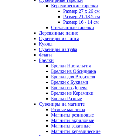
Сувенирные тарелки
Керамические тарелки
Размер 27 х 26 см
Размер 21-18,5 см
Размер 16 - 14 см
Стеклянные тарелки
Деревянные панно
Сувениры из гипса
Куклы
Сувениры из туфа
Флаги
Брелки
Брелки Настальгия
Брелки из Обсидиана
Брелки для Водителя
Брелки с Буквами
Брелки из Дерева
Брелки из Керамики
Брелки Разные
Сувениры на магните
Разные магниты
Магниты резиновые
Магниты акриловые
Магниты закатные
Магниты керамические