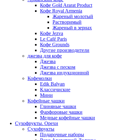
Кофе Gold Ararat Product
Кофе Royal Armenia
Жареный молотый
Растворимый
Жареный в зернах
Кофе Jezva
Le Café Paris
Кофе Grounds
Другие производители
джезва для кофе
Джезва
Джезва с песком
Джезва индукционной
Кофемолки
Edik Balyan
Классичиские
Мини
Кофейные чашки
Глиняные чашки
Фарфоровые чашки
Медные кофейные чашки
Сухофрукты. Орехи
Сухофрукты
Подарочные наборы