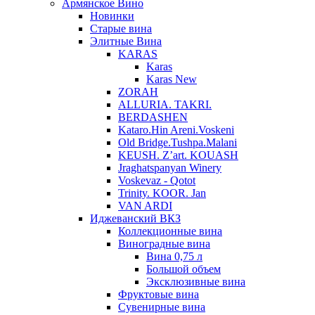
Армянское Вино
Новинки
Старые вина
Элитные Вина
KARAS
Karas
Karas New
ZORAH
ALLURIA. TAKRI.
BERDASHEN
Kataro.Hin Areni.Voskeni
Old Bridge.Tushpa.Malani
KEUSH. Z’art. KOUASH
Jraghatspanyan Winery
Voskevaz - Qotot
Trinity. KOOR. Jan
VAN ARDI
Иджеванский ВКЗ
Коллекционные вина
Виноградные вина
Вина 0,75 л
Большой объем
Эксклюзивные вина
Фруктовые вина
Cувенирные вина