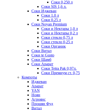
Соки 0,250 л
Соки SIS 1,6 л.
Соки Иджеван
Соки 1.0 л
Соки 0.25 л
Соки Noyan Premium
Соки и Нектары 1,0 л
Соки и Нектары 0,2 л
Соки стекло 0,75 л
Соки стекло 0,25 л
Соки Органик
Соки Витал
Соки te Gusto
Соки Шамб
Соки Арарат
Соки Tetra Pak 0,97л.
Соки Премиум ст. 0,75
Компоты
Иджеван
Арарат
YAN
Ноян
Агроянс
Прошян Фуд
Витал