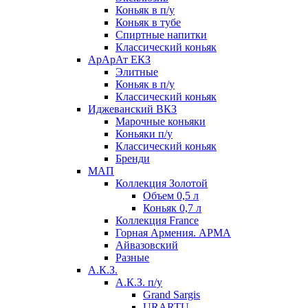
Коньяк в п/у
Коньяк в тубе
Спиртные напитки
Классический коньяк
АрАрАт ЕКЗ
Элитные
Коньяк в п/у
Классический коньяк
Иджеванский ВКЗ
Марочные коньяки
Коньяки п/у
Классический коньяк
Бренди
МАП
Коллекция Золотой
Объем 0,5 л
Коньяк 0,7 л
Коллекция France
Горная Армения. АРМА
Айвазовский
Разные
А.К.З.
А.К.З. п/у
Grand Sargis
URARTU