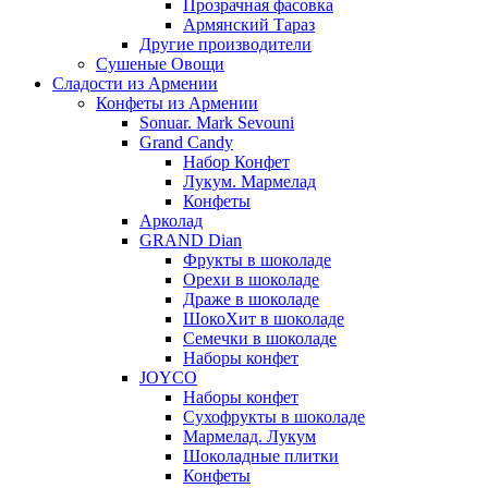
Прозрачная фасовка
Армянский Тараз
Другие производители
Сушеные Овощи
Сладости из Армении
Конфеты из Армении
Sonuar. Mark Sevouni
Grand Candy
Набор Конфет
Лукум. Мармелад
Конфеты
Арколад
GRAND Dian
Фрукты в шоколаде
Орехи в шоколаде
Драже в шоколаде
ШокоХит в шоколаде
Семечки в шоколаде
Наборы конфет
JOYCO
Наборы конфет
Сухофрукты в шоколаде
Мармелад. Лукум
Шоколадные плитки
Конфеты