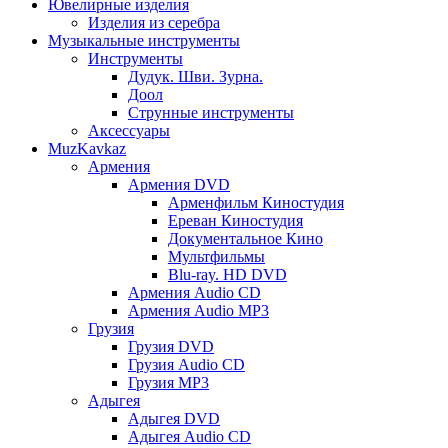
Ювелирные изделия
Изделия из серебра
Музыкальные инструменты
Инструменты
Дудук. Шви. Зурна.
Доол
Струнные инструменты
Аксессуары
MuzKavkaz
Армения
Армения DVD
Арменфильм Киностудия
Ереван Киностудия
Документальное Кино
Мультфильмы
Blu-ray. HD DVD
Армения Audio CD
Армения Audio MP3
Грузия
Грузия DVD
Грузия Audio CD
Грузия MP3
Адыгея
Адыгея DVD
Адыгея Audio CD