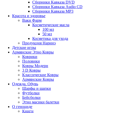
Сборники Кавказа DVD
Сборники Кавказа Audio CD
Сборники Кавказа MP3
Красота и здоровье
Ваки Фарм
Косметические масла
100 мл
50 мл
Косметика для ухода
Продукция Наринэ
Детские игры
Армянские Этно Ковры
Коврики
Половики
Ковры Модерн
3 D Ковры
Классические Ковры
Армянские Ковры
Одежда. Обувь
Шарфы и шапки
Футболки
Бейсболки
Этно масики балетки
О геноциде
Книги