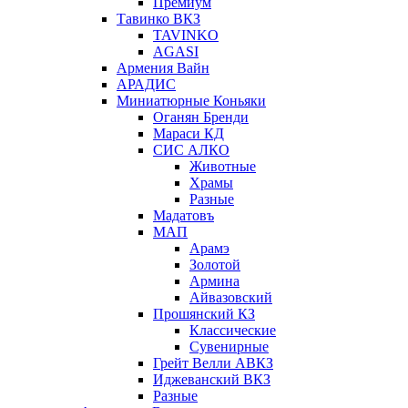
Премиум
Тавинко ВКЗ
TAVINKO
AGASI
Армения Вайн
АРАДИС
Миниатюрные Коньяки
Оганян Бренди
Мараси КД
СИС АЛКО
Животные
Храмы
Разные
Мадатовъ
МАП
Арамэ
Золотой
Армина
Айвазовский
Прошянский КЗ
Классические
Сувенирные
Грейт Велли АВКЗ
Иджеванский ВКЗ
Разные