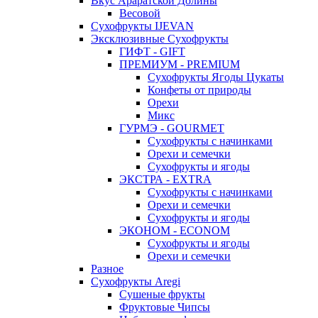
Вкус Араратской Долины
Весовой
Сухофрукты IJEVAN
Эксклюзивные Сухофрукты
ГИФТ - GIFT
ПРЕМИУМ - PREMIUM
Сухофрукты Ягоды Цукаты
Конфеты от природы
Орехи
Микс
ГУРМЭ - GOURMET
Сухофрукты с начинками
Орехи и семечки
Сухофрукты и ягоды
ЭКСТРА - EXTRA
Сухофрукты с начинками
Орехи и семечки
Сухофрукты и ягоды
ЭКОНОМ - ECONOM
Сухофрукты и ягоды
Орехи и семечки
Разное
Сухофрукты Aregi
Сушеные фрукты
Фруктовые Чипсы