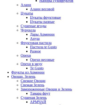
Наборы сухофруктов
Алани
Алани весовой
Цукаты
Цукаты фруктовые
Цукаты разные
Сушеные ягоды
Чурчхела
Дары Армении
Ануш
Фруктовая пастила
Пастила te Gusto
Разное
Орехи
Орехи весовые
Орехи в меду
Te Gusto
Фрукты из Армении
Овощи. Зелень
Свежие Овощи
Свежая Зелень
Замороженные Овощи и Зелень
Тамара фрут
Сушеная Зелень
АРМЧАЙ