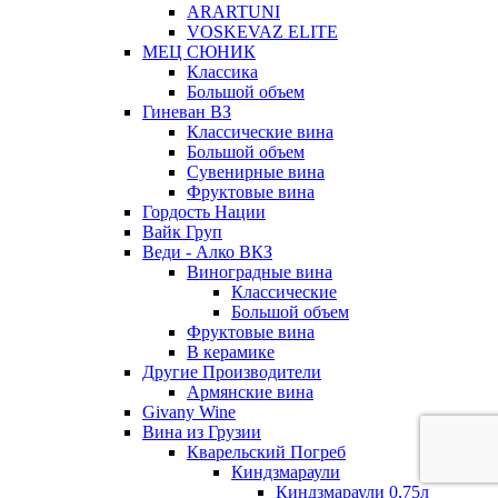
ARARTUNI
VOSKEVAZ ELITE
МЕЦ СЮНИК
Классика
Большой объем
Гиневан ВЗ
Классические вина
Большой объем
Сувенирные вина
Фруктовые вина
Гордость Нации
Вайк Груп
Веди - Алко ВКЗ
Виноградные вина
Классические
Большой объем
Фруктовые вина
В керамике
Другие Производители
Армянские вина
Givany Wine
Вина из Грузии
Кварельский Погреб
Киндзмараули
Киндзмараули 0,75л