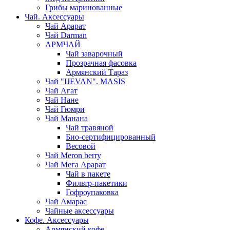
Грибы маринованные
Чай. Аксессуары
Чай Арарат
Чай Darman
АРМЧАЙ
Чай заварочный
Прозрачная фасовка
Армянский Тараз
Чай "IJEVAN". MASIS
Чай Агат
Чай Нане
Чай Гюмри
Чай Манана
Чай травяной
Био-сертифицированный
Весовой
Чай Meron berry
Чай Мега Арарат
Чай в пакете
Фильтр-пакетики
Гофроупаковка
Чай Амарас
Чайные аксессуары
Кофе. Аксессуары
Армянский кофе