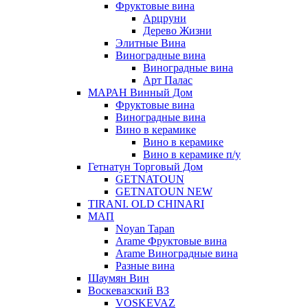
Фруктовые вина
Арцруни
Дерево Жизни
Элитные Вина
Виноградные вина
Виноградные вина
Арт Палас
МАРАН Винный Дом
Фруктовые вина
Виноградные вина
Вино в керамике
Вино в керамике
Вино в керамике п/у
Гетнатун Торговый Дом
GETNATOUN
GETNATOUN NEW
TIRANI. OLD CHINARI
МАП
Noyan Tapan
Arame Фруктовые вина
Arame Виноградные вина
Разные вина
Шаумян Вин
Воскевазский ВЗ
VOSKEVAZ