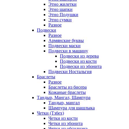
Этно жилетки
Этно шапки
Этно Подушки
Этно сумки
Разное
Подвески
Разное
Армянские буквы
Подвески маски
Подвески в машину
Подвески из дерева
Подвески из кости
Подвески из эбонита
Подвески Ностальгия
Браслеты
Разное
Браслеты из бисера
Кожаные браслеты
Тандыр, Мангал, Шампура
Тандыр, мангал
Шампура для шашлыка
Четки (Тзбех)
Четки из кости
Четки из эбонита
Четки из обсидиана