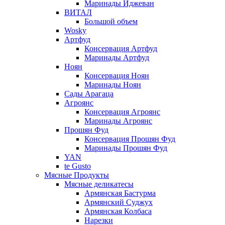
Маринады Иджеван
ВИТАЛ
Большой объем
Wosky
Артфуд
Консервация Артфуд
Маринады Артфуд
Ноян
Консервация Ноян
Маринады Ноян
Сады Арагаца
Агроянс
Консервация Агроянс
Маринады Агроянс
Прошян Фуд
Консервация Прошян Фуд
Маринады Прошян Фуд
YAN
te Gusto
Мясные Продукты
Мясные деликатесы
Армянская Бастурма
Армянский Суджух
Армянская Колбаса
Нарезки