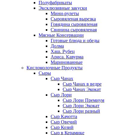
Полуфабрикаты
Эксклюзивные закуски
Мини-рулеты
Сыровяленая вырезка
Говядина сыровяленая
Свинина сыровяленая
Мясные Консервации
Готовые блюда и обеды
Долма
Хаш. Рубец
Ариса. Кавурма
Маринованные
Кисломолочные Продукты
Сыры
Сыр Чанах
Сыр Чанах в ведре
Сыр Чанах Экокат
Сыр Лори
Сыр Лори Премиум
Сыр Лори Экокат
Сыр Лори разный
Сыр Качотта
Сыр Овечий
Сыр Козий
Сыр в Керамике