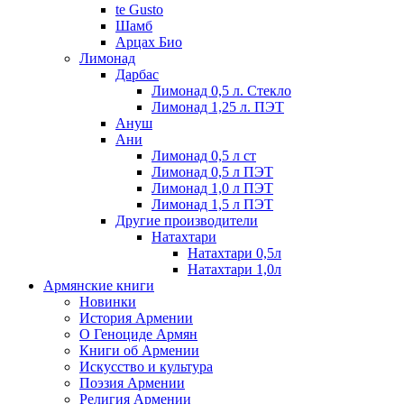
te Gusto
Шамб
Арцах Био
Лимонад
Дарбас
Лимонад 0,5 л. Стекло
Лимонад 1,25 л. ПЭТ
Ануш
Ани
Лимонад 0,5 л ст
Лимонад 0,5 л ПЭТ
Лимонад 1,0 л ПЭТ
Лимонад 1,5 л ПЭТ
Другие производители
Натахтари
Натахтари 0,5л
Натахтари 1,0л
Армянские книги
Новинки
История Армении
О Геноциде Армян
Книги об Армении
Иcкусство и культура
Поэзия Армении
Религия Армении