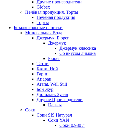
Другие производители
Globex
Печёная продукция. Торты
Печёная продукция
Торты
Безалкогольные напитки
Минеральная Вода
Джермук. Бюрег
Джермук
Джермук классика
Со вкусом лимона
Бюрег
Татни
Бжни. Ной
Гарни
Апаран
Ararat. Well Still
Бон Жур
Дилижан. Зулал
Другие Производители
Dausuz
Соки
Соки SIS Натурал
Соки YAN
Соки 0,930 л