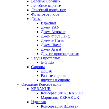
Варенье Органик
Лечебное варенье
Лечебный конфитюр
Фруктовое пюре
Джем
Иджеван
Джем YAN
Джем Агроянс
Джем Фрут Ланд
Джем te Gusto
Джем Шамб
Джем Ararat
Другие производители
Ягоды протёртые
te Gusto
Сиропы
Дошаб
Разные сиропы
Фрукты в сиропе
Овощные Консервации
KERAKUR
Консервация KERAKUR
Маринады KERAKUR
Иджеван
Консервация Иджеван