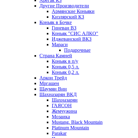
Арегак КЗ
Другие Производители
Армянские Коньяки
Кизлярский КЗ
Коньяк в Бочке
Гиневан ВЗ
Коньяк "СИС АЛКО"
Иджеванский ВКЗ
Мараси
Подарочные
Страна Камней
Коньяк в п/у
Коньяк 0,5 л.
Коньяк 0,2 л.
Аркон Трейд
Мргашен
Шаумян Вин
Шахназарян ВКД
Шахназарян
ГАЯСОН
Жемчужина
Мозаика
Mustang. Black Mountain
Platinum Mountain
Parakar