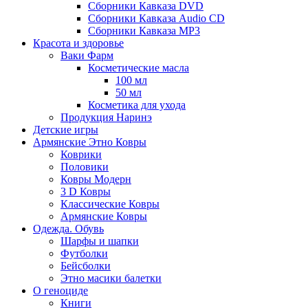
Сборники Кавказа DVD
Сборники Кавказа Audio CD
Сборники Кавказа MP3
Красота и здоровье
Ваки Фарм
Косметические масла
100 мл
50 мл
Косметика для ухода
Продукция Наринэ
Детские игры
Армянские Этно Ковры
Коврики
Половики
Ковры Модерн
3 D Ковры
Классические Ковры
Армянские Ковры
Одежда. Обувь
Шарфы и шапки
Футболки
Бейсболки
Этно масики балетки
О геноциде
Книги