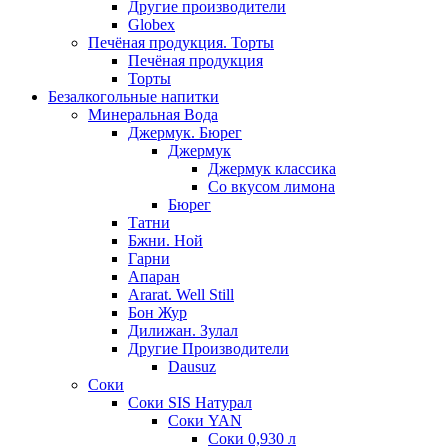
Другие производители
Globex
Печёная продукция. Торты
Печёная продукция
Торты
Безалкогольные напитки
Минеральная Вода
Джермук. Бюрег
Джермук
Джермук классика
Со вкусом лимона
Бюрег
Татни
Бжни. Ной
Гарни
Апаран
Ararat. Well Still
Бон Жур
Дилижан. Зулал
Другие Производители
Dausuz
Соки
Соки SIS Натурал
Соки YAN
Соки 0,930 л