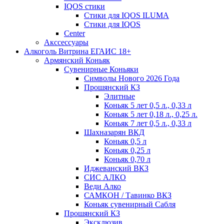
IQOS стики
Стики для IQOS ILUMA
Стики для IQOS
Сenter
Акссессуары
Алкоголь Витрина ЕГАИС 18+
Армянский Коньяк
Сувенирные Коньяки
Символы Нового 2026 Года
Прошянский КЗ
Элитные
Коньяк 5 лет 0,5 л., 0,33 л
Коньяк 5 лет 0,18 л., 0,25 л.
Коньяк 7 лет 0,5 л., 0,33 л
Шахназарян ВКД
Коньяк 0,5 л
Коньяк 0,25 л
Коньяк 0,70 л
Иджеванский ВКЗ
СИС АЛКО
Веди Алко
САМКОН / Тавинко ВКЗ
Коньяк сувенирный Сабля
Прошянский КЗ
Эксклюзив