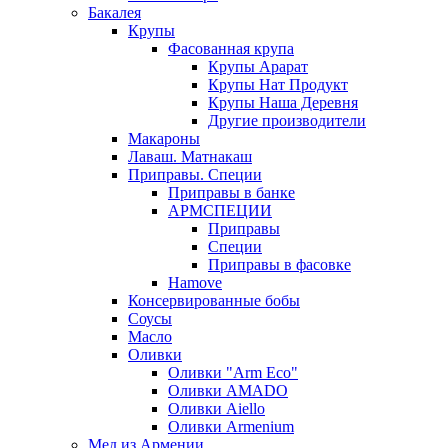
Бакалея
Крупы
Фасованная крупа
Крупы Арарат
Крупы Нат Продукт
Крупы Наша Деревня
Другие производители
Макароны
Лаваш. Матнакаш
Приправы. Специи
Приправы в банке
АРМСПЕЦИИ
Приправы
Специи
Приправы в фасовке
Hamove
Консервированные бобы
Соусы
Масло
Оливки
Оливки "Arm Eco"
Оливки AMADO
Оливки Aiello
Оливки Armenium
Мед из Армении