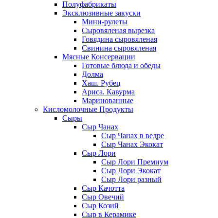
Полуфабрикаты
Эксклюзивные закуски
Мини-рулеты
Сыровяленая вырезка
Говядина сыровяленая
Свинина сыровяленая
Мясные Консервации
Готовые блюда и обеды
Долма
Хаш. Рубец
Ариса. Кавурма
Маринованные
Кисломолочные Продукты
Сыры
Сыр Чанах
Сыр Чанах в ведре
Сыр Чанах Экокат
Сыр Лори
Сыр Лори Премиум
Сыр Лори Экокат
Сыр Лори разный
Сыр Качотта
Сыр Овечий
Сыр Козий
Сыр в Керамике