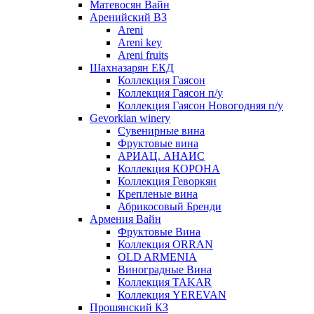
Матевосян Вайн
Аренийский ВЗ
Areni
Areni key
Areni fruits
Шахназарян ЕКД
Коллекция Гаясон
Коллекция Гаясон п/у
Коллекция Гаясон Новогодняя п/у
Gevorkian winery
Сувенирные вина
Фруктовые вина
АРИАЦ. АНАИС
Коллекция КОРОНА
Коллекция Геворкян
Крепленые вина
Абрикосовый Бренди
Армения Вайн
Фруктовые Вина
Коллекция ORRAN
OLD ARMENIA
Виноградные Вина
Коллекция TAKAR
Коллекция YEREVAN
Прошянский КЗ