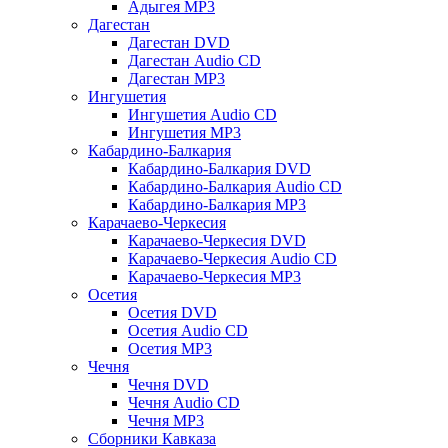
Адыгея MP3
Дагестан
Дагестан DVD
Дагестан Audio CD
Дагестан MP3
Ингушетия
Ингушетия Audio CD
Ингушетия MP3
Кабардино-Балкария
Кабардино-Балкария DVD
Кабардино-Балкария Audio CD
Кабардино-Балкария MP3
Карачаево-Черкесия
Карачаево-Черкесия DVD
Карачаево-Черкесия Audio CD
Карачаево-Черкесия MP3
Осетия
Осетия DVD
Осетия Audio CD
Осетия MP3
Чечня
Чечня DVD
Чечня Audio CD
Чечня MP3
Сборники Кавказа