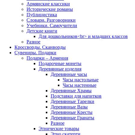
Армянские классики
Исторические романы
Публицистика
Словари. Разговорники
Учебники. Самоучители
Детские книги
Для дошкольников<br> и младших классов
Разное
Кроссворды. Сканворды
Сувениры. Подарки
Подарки – Армения
Подарочные монеты
Деревянные изделия
Деревянные часы
Часы настольные
Часы настенные
Деревянные Храмы
Подставки для напитков
Деревянные Тарелки
Деревянные Вазы
Деревянные Кресты
Деревянные Гранаты
Разное
Этнические товары
Этно скатерти