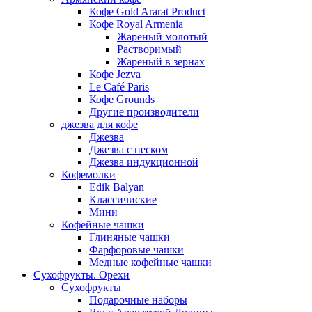
Кофе Gold Ararat Product
Кофе Royal Armenia
Жареный молотый
Растворимый
Жареный в зернах
Кофе Jezva
Le Café Paris
Кофе Grounds
Другие производители
джезва для кофе
Джезва
Джезва с песком
Джезва индукционной
Кофемолки
Edik Balyan
Классичиские
Мини
Кофейные чашки
Глиняные чашки
Фарфоровые чашки
Медные кофейные чашки
Сухофрукты. Орехи
Сухофрукты
Подарочные наборы