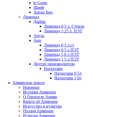
te Gusto
Шамб
Арцах Био
Лимонад
Дарбас
Лимонад 0,5 л. Стекло
Лимонад 1,25 л. ПЭТ
Ануш
Ани
Лимонад 0,5 л ст
Лимонад 0,5 л ПЭТ
Лимонад 1,0 л ПЭТ
Лимонад 1,5 л ПЭТ
Другие производители
Натахтари
Натахтари 0,5л
Натахтари 1,0л
Армянские книги
Новинки
История Армении
О Геноциде Армян
Книги об Армении
Иcкусство и культура
Поэзия Армении
Религия Армении