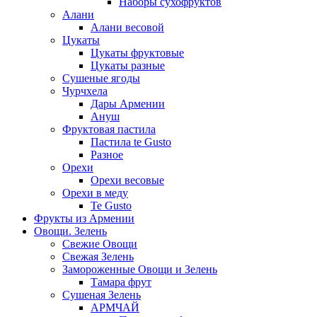
Наборы сухофруктов
Алани
Алани весовой
Цукаты
Цукаты фруктовые
Цукаты разные
Сушеные ягоды
Чурчхела
Дары Армении
Ануш
Фруктовая пастила
Пастила te Gusto
Разное
Орехи
Орехи весовые
Орехи в меду
Te Gusto
Фрукты из Армении
Овощи. Зелень
Свежие Овощи
Свежая Зелень
Замороженные Овощи и Зелень
Тамара фрут
Сушеная Зелень
АРМЧАЙ