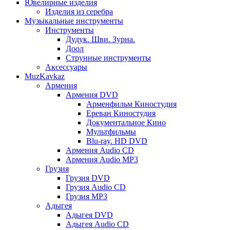
Ювелирные изделия
Изделия из серебра
Музыкальные инструменты
Инструменты
Дудук. Шви. Зурна.
Доол
Струнные инструменты
Аксессуары
MuzKavkaz
Армения
Армения DVD
Арменфильм Киностудия
Ереван Киностудия
Документальное Кино
Мультфильмы
Blu-ray. HD DVD
Армения Audio CD
Армения Audio MP3
Грузия
Грузия DVD
Грузия Audio CD
Грузия MP3
Адыгея
Адыгея DVD
Адыгея Audio CD