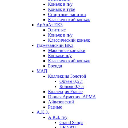
Коньяк в п/у
Коньяк в тубе
Спиртные напитки
Классический коньяк
АрАрАт ЕКЗ
Элитные
Коньяк в п/у
Классический коньяк
Иджеванский ВКЗ
Марочные коньяки
Коньяки п/у
Классический коньяк
Бренди
МАП
Коллекция Золотой
Объем 0,5 л
Коньяк 0,7 л
Коллекция France
Горная Армения. АРМА
Айвазовский
Разные
А.К.З.
А.К.З. п/у
Grand Sargis
URARTU