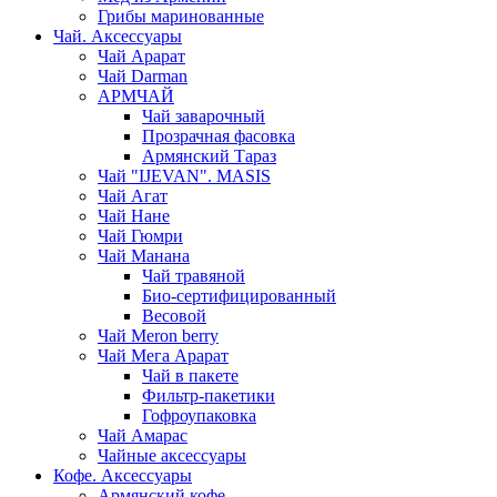
Грибы маринованные
Чай. Аксессуары
Чай Арарат
Чай Darman
АРМЧАЙ
Чай заварочный
Прозрачная фасовка
Армянский Тараз
Чай "IJEVAN". MASIS
Чай Агат
Чай Нане
Чай Гюмри
Чай Манана
Чай травяной
Био-сертифицированный
Весовой
Чай Meron berry
Чай Мега Арарат
Чай в пакете
Фильтр-пакетики
Гофроупаковка
Чай Амарас
Чайные аксессуары
Кофе. Аксессуары
Армянский кофе