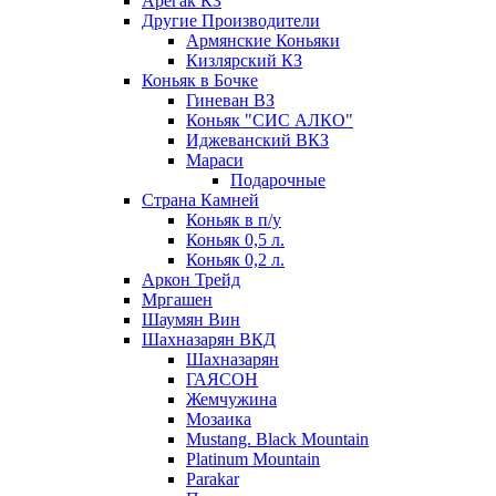
Арегак КЗ
Другие Производители
Армянские Коньяки
Кизлярский КЗ
Коньяк в Бочке
Гиневан ВЗ
Коньяк "СИС АЛКО"
Иджеванский ВКЗ
Мараси
Подарочные
Страна Камней
Коньяк в п/у
Коньяк 0,5 л.
Коньяк 0,2 л.
Аркон Трейд
Мргашен
Шаумян Вин
Шахназарян ВКД
Шахназарян
ГАЯСОН
Жемчужина
Мозаика
Mustang. Black Mountain
Platinum Mountain
Parakar