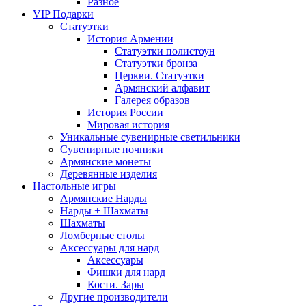
Разное
VIP Подарки
Статуэтки
История Армении
Статуэтки полистоун
Статуэтки бронза
Церкви. Статуэтки
Армянский алфавит
Галерея образов
История России
Мировая история
Уникальные сувенирные светильники
Сувенирные ночники
Армянские монеты
Деревянные изделия
Настольные игры
Армянские Нарды
Нарды + Шахматы
Шахматы
Ломберные столы
Аксессуары для нард
Аксессуары
Фишки для нард
Кости. Зары
Другие производители