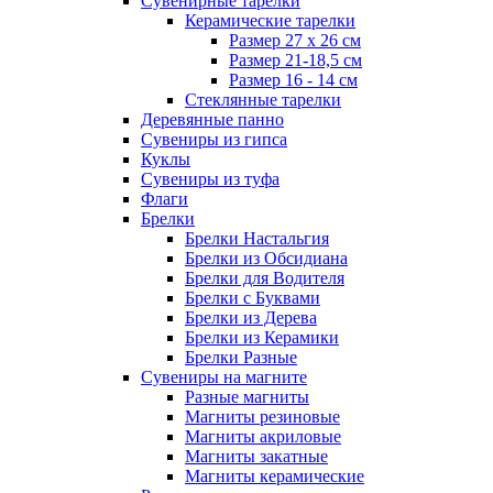
Сувенирные тарелки
Керамические тарелки
Размер 27 х 26 см
Размер 21-18,5 см
Размер 16 - 14 см
Стеклянные тарелки
Деревянные панно
Сувениры из гипса
Куклы
Сувениры из туфа
Флаги
Брелки
Брелки Настальгия
Брелки из Обсидиана
Брелки для Водителя
Брелки с Буквами
Брелки из Дерева
Брелки из Керамики
Брелки Разные
Сувениры на магните
Разные магниты
Магниты резиновые
Магниты акриловые
Магниты закатные
Магниты керамические