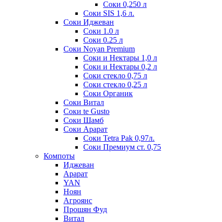
Соки 0,250 л
Соки SIS 1,6 л.
Соки Иджеван
Соки 1.0 л
Соки 0.25 л
Соки Noyan Premium
Соки и Нектары 1,0 л
Соки и Нектары 0,2 л
Соки стекло 0,75 л
Соки стекло 0,25 л
Соки Органик
Соки Витал
Соки te Gusto
Соки Шамб
Соки Арарат
Соки Tetra Pak 0,97л.
Соки Премиум ст. 0,75
Компоты
Иджеван
Арарат
YAN
Ноян
Агроянс
Прошян Фуд
Витал