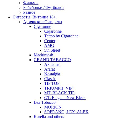
Фильмы
Бейсболки / Футболки
Разное
Сигареты. Витрина 18+
Армянские Сигареты
Cigaronne
Cigaronne
Tattoo by Cigaronne
Center
AMG
5th Street
Mackintosh
GRAND TABACCO
Akhtamar
Ararat
Nostalgia
Classic
TIP TOP
TRIUMPH. VIP
MT. BLACK TIP
GT. Elegant. New Bleck
Lex Tobacco
MORION
SOPRANO, LEX, ALEX
Karelia and others