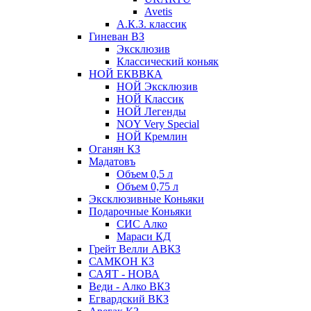
Avetis
А.К.З. классик
Гиневан ВЗ
Эксклюзив
Классический коньяк
НОЙ ЕКВВКА
НОЙ Эксклюзив
НОЙ Классик
НОЙ Легенды
NOY Very Speсial
НОЙ Кремлин
Оганян КЗ
Мадатовъ
Объем 0,5 л
Объем 0,75 л
Эксклюзивные Коньяки
Подарочные Коньяки
СИС Алко
Мараси КД
Грейт Велли АВКЗ
САМКОН КЗ
САЯТ - НОВА
Веди - Алко ВКЗ
Егвардский ВКЗ