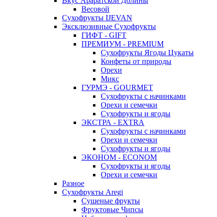
Вкус Араратской Долины
Весовой
Сухофрукты IJEVAN
Эксклюзивные Сухофрукты
ГИФТ - GIFT
ПРЕМИУМ - PREMIUM
Сухофрукты Ягоды Цукаты
Конфеты от природы
Орехи
Микс
ГУРМЭ - GOURMET
Сухофрукты с начинками
Орехи и семечки
Сухофрукты и ягоды
ЭКСТРА - EXTRA
Сухофрукты с начинками
Орехи и семечки
Сухофрукты и ягоды
ЭКОНОМ - ECONOM
Сухофрукты и ягоды
Орехи и семечки
Разное
Сухофрукты Aregi
Сушеные фрукты
Фруктовые Чипсы