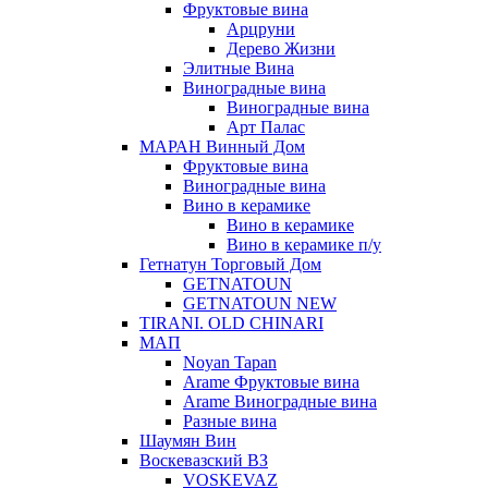
Фруктовые вина
Арцруни
Дерево Жизни
Элитные Вина
Виноградные вина
Виноградные вина
Арт Палас
МАРАН Винный Дом
Фруктовые вина
Виноградные вина
Вино в керамике
Вино в керамике
Вино в керамике п/у
Гетнатун Торговый Дом
GETNATOUN
GETNATOUN NEW
TIRANI. OLD CHINARI
МАП
Noyan Tapan
Arame Фруктовые вина
Arame Виноградные вина
Разные вина
Шаумян Вин
Воскевазский ВЗ
VOSKEVAZ