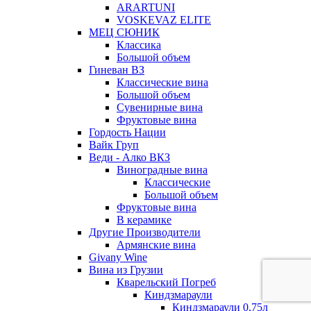
ARARTUNI
VOSKEVAZ ELITE
МЕЦ СЮНИК
Классика
Большой объем
Гиневан ВЗ
Классические вина
Большой объем
Сувенирные вина
Фруктовые вина
Гордость Нации
Вайк Груп
Веди - Алко ВКЗ
Виноградные вина
Классические
Большой объем
Фруктовые вина
В керамике
Другие Производители
Армянские вина
Givany Wine
Вина из Грузии
Кварельский Погреб
Киндзмараули
Киндзмараули 0,75л