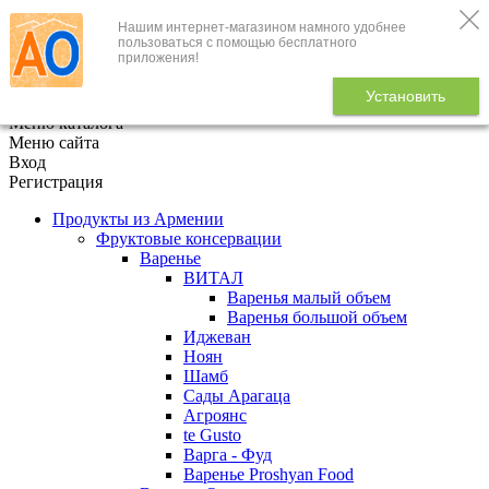
Нашим интернет-магазином намного удобнее
+7 (495) 646-888-1
пользоваться с помощью бесплатного
приложения!
В корзине
0
товаров
Установить
x
Меню каталога
Меню сайта
Вход
Регистрация
Продукты из Армении
Фруктовые консервации
Варенье
ВИТАЛ
Варенья малый объем
Варенья большой объем
Иджеван
Ноян
Шамб
Сады Арагаца
Агроянс
te Gusto
Варга - Фуд
Варенье Proshyan Food