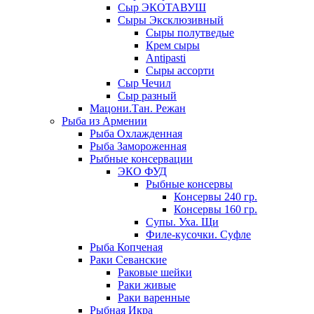
Сыр ЭКОТАВУШ
Сыры Эксклюзивный
Сыры полутведые
Крем сыры
Antipasti
Сыры ассорти
Сыр Чечил
Сыр разный
Мацони.Тан. Режан
Рыба из Армении
Рыба Охлажденная
Рыба Замороженная
Рыбные консервации
ЭКО ФУД
Рыбные консервы
Консервы 240 гр.
Консервы 160 гр.
Супы. Уха. Щи
Филе-кусочки. Суфле
Рыба Копченая
Раки Севанские
Раковые шейки
Раки живые
Раки варенные
Рыбная Икра