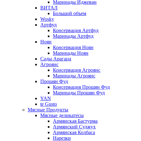
Маринады Иджеван
ВИТАЛ
Большой объем
Wosky
Артфуд
Консервация Артфуд
Маринады Артфуд
Ноян
Консервация Ноян
Маринады Ноян
Сады Арагаца
Агроянс
Консервация Агроянс
Маринады Агроянс
Прошян Фуд
Консервация Прошян Фуд
Маринады Прошян Фуд
YAN
te Gusto
Мясные Продукты
Мясные деликатесы
Армянская Бастурма
Армянский Суджух
Армянская Колбаса
Нарезки