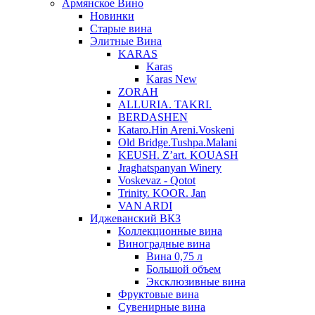
Армянское Вино
Новинки
Старые вина
Элитные Вина
KARAS
Karas
Karas New
ZORAH
ALLURIA. TAKRI.
BERDASHEN
Kataro.Hin Areni.Voskeni
Old Bridge.Tushpa.Malani
KEUSH. Z’art. KOUASH
Jraghatspanyan Winery
Voskevaz - Qotot
Trinity. KOOR. Jan
VAN ARDI
Иджеванский ВКЗ
Коллекционные вина
Виноградные вина
Вина 0,75 л
Большой объем
Эксклюзивные вина
Фруктовые вина
Cувенирные вина