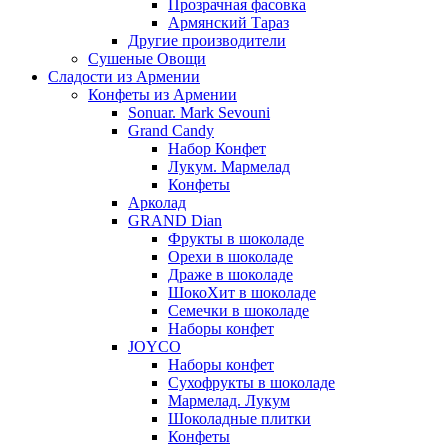
Прозрачная фасовка
Армянский Тараз
Другие производители
Сушеные Овощи
Сладости из Армении
Конфеты из Армении
Sonuar. Mark Sevouni
Grand Candy
Набор Конфет
Лукум. Мармелад
Конфеты
Арколад
GRAND Dian
Фрукты в шоколаде
Орехи в шоколаде
Драже в шоколаде
ШокоХит в шоколаде
Семечки в шоколаде
Наборы конфет
JOYCO
Наборы конфет
Сухофрукты в шоколаде
Мармелад. Лукум
Шоколадные плитки
Конфеты