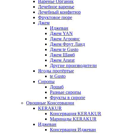
Варенье Органик
Лечебное варенье
Лечебный конфитюр
Фруктовое пюре
Джем
Иджеван
Джем YAN
Джем Агроянс
Джем Фрут Ланд
Джем te Gusto
Джем Шамб
Джем Ararat
Другие производители
Ягоды протёртые
te Gusto
Сиропы
Дошаб
Разные сиропы
Фрукты в сиропе
Овощные Консервации
KERAKUR
Консервация KERAKUR
Маринады KERAKUR
Иджеван
Консервация Иджеван