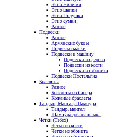
Этно жилетки
Этно шапки
Этно Подушки
Этно сумки
Разное
Подвески
Разное
Армянские буквы
Подвески маски
Подвески в машину
Подвески из дерева
Подвески из кости
Подвески из эбонита
Подвески Ностальгия
Браслеты
Разное
Браслеты из бисера
Кожаные браслеты
Тандыр, Мангал, Шампура
Тандыр, мангал
Шампура для шашлыка
Четки (Тзбех)
Четки из кости
Четки из эбонита
Четки из обсидиана