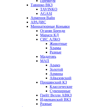
Премиум
Тавинко ВКЗ
TAVINKO
AGASI
Армения Вайн
АРАДИС
Миниатюрные Коньяки
Оганян Бренди
Мараси КД
СИС АЛКО
Животные
Храмы
Разные
Мадатовъ
МАП
Арамэ
Золотой
Армина
Айвазовский
Прошянский КЗ
Классические
Сувенирные
Грейт Велли АВКЗ
Иджеванский ВКЗ
Разные