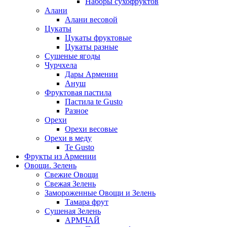
Наборы сухофруктов
Алани
Алани весовой
Цукаты
Цукаты фруктовые
Цукаты разные
Сушеные ягоды
Чурчхела
Дары Армении
Ануш
Фруктовая пастила
Пастила te Gusto
Разное
Орехи
Орехи весовые
Орехи в меду
Te Gusto
Фрукты из Армении
Овощи. Зелень
Свежие Овощи
Свежая Зелень
Замороженные Овощи и Зелень
Тамара фрут
Сушеная Зелень
АРМЧАЙ