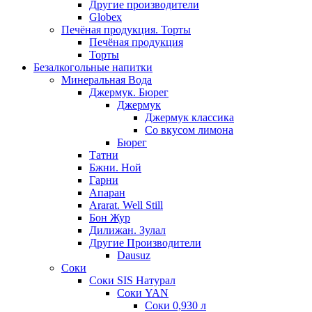
Другие производители
Globex
Печёная продукция. Торты
Печёная продукция
Торты
Безалкогольные напитки
Минеральная Вода
Джермук. Бюрег
Джермук
Джермук классика
Со вкусом лимона
Бюрег
Татни
Бжни. Ной
Гарни
Апаран
Ararat. Well Still
Бон Жур
Дилижан. Зулал
Другие Производители
Dausuz
Соки
Соки SIS Натурал
Соки YAN
Соки 0,930 л