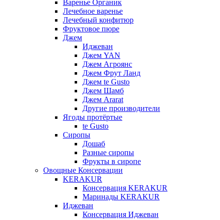
Варенье Органик
Лечебное варенье
Лечебный конфитюр
Фруктовое пюре
Джем
Иджеван
Джем YAN
Джем Агроянс
Джем Фрут Ланд
Джем te Gusto
Джем Шамб
Джем Ararat
Другие производители
Ягоды протёртые
te Gusto
Сиропы
Дошаб
Разные сиропы
Фрукты в сиропе
Овощные Консервации
KERAKUR
Консервация KERAKUR
Маринады KERAKUR
Иджеван
Консервация Иджеван