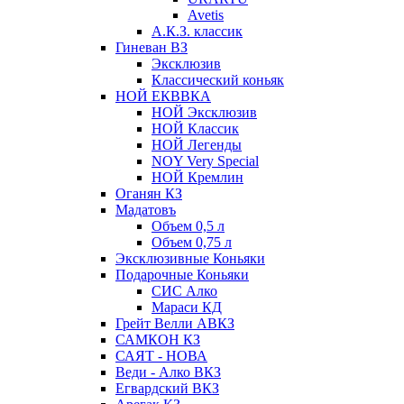
Avetis
А.К.З. классик
Гиневан ВЗ
Эксклюзив
Классический коньяк
НОЙ ЕКВВКА
НОЙ Эксклюзив
НОЙ Классик
НОЙ Легенды
NOY Very Speсial
НОЙ Кремлин
Оганян КЗ
Мадатовъ
Объем 0,5 л
Объем 0,75 л
Эксклюзивные Коньяки
Подарочные Коньяки
СИС Алко
Мараси КД
Грейт Велли АВКЗ
САМКОН КЗ
САЯТ - НОВА
Веди - Алко ВКЗ
Егвардский ВКЗ