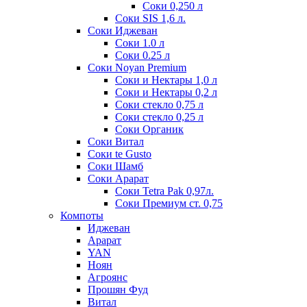
Соки 0,250 л
Соки SIS 1,6 л.
Соки Иджеван
Соки 1.0 л
Соки 0.25 л
Соки Noyan Premium
Соки и Нектары 1,0 л
Соки и Нектары 0,2 л
Соки стекло 0,75 л
Соки стекло 0,25 л
Соки Органик
Соки Витал
Соки te Gusto
Соки Шамб
Соки Арарат
Соки Tetra Pak 0,97л.
Соки Премиум ст. 0,75
Компоты
Иджеван
Арарат
YAN
Ноян
Агроянс
Прошян Фуд
Витал