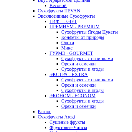
Вкус Араратской Долины
Весовой
Сухофрукты IJEVAN
Эксклюзивные Сухофрукты
ГИФТ - GIFT
ПРЕМИУМ - PREMIUM
Сухофрукты Ягоды Цукаты
Конфеты от природы
Орехи
Микс
ГУРМЭ - GOURMET
Сухофрукты с начинками
Орехи и семечки
Сухофрукты и ягоды
ЭКСТРА - EXTRA
Сухофрукты с начинками
Орехи и семечки
Сухофрукты и ягоды
ЭКОНОМ - ECONOM
Сухофрукты и ягоды
Орехи и семечки
Разное
Сухофрукты Aregi
Сушеные фрукты
Фруктовые Чипсы