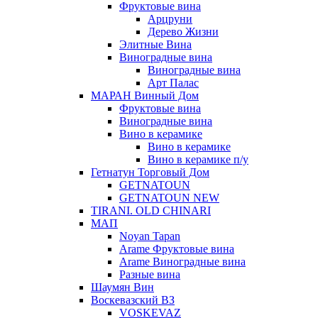
Фруктовые вина
Арцруни
Дерево Жизни
Элитные Вина
Виноградные вина
Виноградные вина
Арт Палас
МАРАН Винный Дом
Фруктовые вина
Виноградные вина
Вино в керамике
Вино в керамике
Вино в керамике п/у
Гетнатун Торговый Дом
GETNATOUN
GETNATOUN NEW
TIRANI. OLD CHINARI
МАП
Noyan Tapan
Arame Фруктовые вина
Arame Виноградные вина
Разные вина
Шаумян Вин
Воскевазский ВЗ
VOSKEVAZ