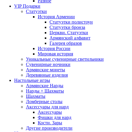
Разное
VIP Подарки
Статуэтки
История Армении
Статуэтки полистоун
Статуэтки бронза
Церкви. Статуэтки
Армянский алфавит
Галерея образов
История России
Мировая история
Уникальные сувенирные светильники
Сувенирные ночники
Армянские монеты
Деревянные изделия
Настольные игры
Армянские Нарды
Нарды + Шахматы
Шахматы
Ломберные столы
Аксессуары для нард
Аксессуары
Фишки для нард
Кости. Зары
Другие производители