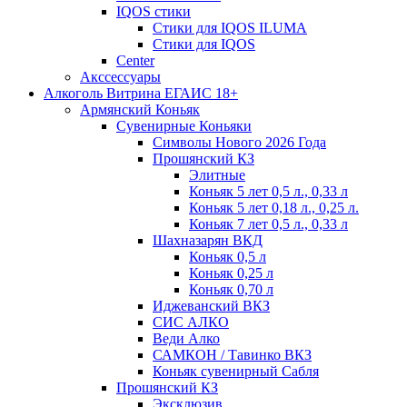
IQOS стики
Стики для IQOS ILUMA
Стики для IQOS
Сenter
Акссессуары
Алкоголь Витрина ЕГАИС 18+
Армянский Коньяк
Сувенирные Коньяки
Символы Нового 2026 Года
Прошянский КЗ
Элитные
Коньяк 5 лет 0,5 л., 0,33 л
Коньяк 5 лет 0,18 л., 0,25 л.
Коньяк 7 лет 0,5 л., 0,33 л
Шахназарян ВКД
Коньяк 0,5 л
Коньяк 0,25 л
Коньяк 0,70 л
Иджеванский ВКЗ
СИС АЛКО
Веди Алко
САМКОН / Тавинко ВКЗ
Коньяк сувенирный Сабля
Прошянский КЗ
Эксклюзив