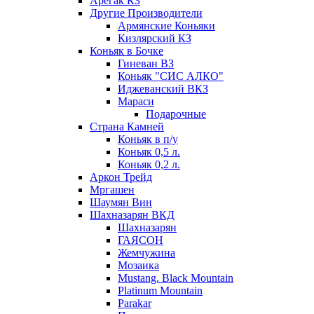
Арегак КЗ
Другие Производители
Армянские Коньяки
Кизлярский КЗ
Коньяк в Бочке
Гиневан ВЗ
Коньяк "СИС АЛКО"
Иджеванский ВКЗ
Мараси
Подарочные
Страна Камней
Коньяк в п/у
Коньяк 0,5 л.
Коньяк 0,2 л.
Аркон Трейд
Мргашен
Шаумян Вин
Шахназарян ВКД
Шахназарян
ГАЯСОН
Жемчужина
Мозаика
Mustang. Black Mountain
Platinum Mountain
Parakar