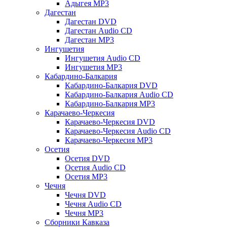
Адыгея MP3
Дагестан
Дагестан DVD
Дагестан Audio CD
Дагестан MP3
Ингушетия
Ингушетия Audio CD
Ингушетия MP3
Кабардино-Балкария
Кабардино-Балкария DVD
Кабардино-Балкария Audio CD
Кабардино-Балкария MP3
Карачаево-Черкесия
Карачаево-Черкесия DVD
Карачаево-Черкесия Audio CD
Карачаево-Черкесия MP3
Осетия
Осетия DVD
Осетия Audio CD
Осетия MP3
Чечня
Чечня DVD
Чечня Audio CD
Чечня MP3
Сборники Кавказа