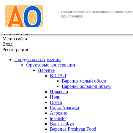
+7 (495) 646-888-1
Нашим интернет-магазином намного удоб
приложения!
В корзине
0
товаров
x
Меню каталога
Меню сайта
Вход
Регистрация
Продукты из Армении
Фруктовые консервации
Варенье
ВИТАЛ
Варенья малый объем
Варенья большой объем
Иджеван
Ноян
Шамб
Сады Арагаца
Агроянс
te Gusto
Варга - Фуд
Варенье Proshyan Food