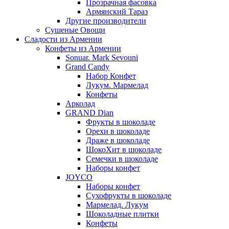
Прозрачная фасовка
Армянский Тараз
Другие производители
Сушеные Овощи
Сладости из Армении
Конфеты из Армении
Sonuar. Mark Sevouni
Grand Candy
Набор Конфет
Лукум. Мармелад
Конфеты
Арколад
GRAND Dian
Фрукты в шоколаде
Орехи в шоколаде
Драже в шоколаде
ШокоХит в шоколаде
Семечки в шоколаде
Наборы конфет
JOYCO
Наборы конфет
Сухофрукты в шоколаде
Мармелад. Лукум
Шоколадные плитки
Конфеты