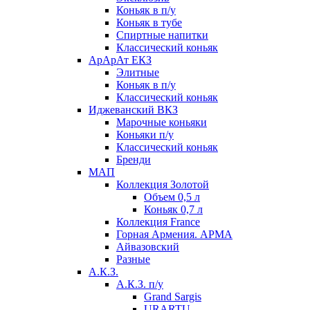
Коньяк в п/у
Коньяк в тубе
Спиртные напитки
Классический коньяк
АрАрАт ЕКЗ
Элитные
Коньяк в п/у
Классический коньяк
Иджеванский ВКЗ
Марочные коньяки
Коньяки п/у
Классический коньяк
Бренди
МАП
Коллекция Золотой
Объем 0,5 л
Коньяк 0,7 л
Коллекция France
Горная Армения. АРМА
Айвазовский
Разные
А.К.З.
А.К.З. п/у
Grand Sargis
URARTU