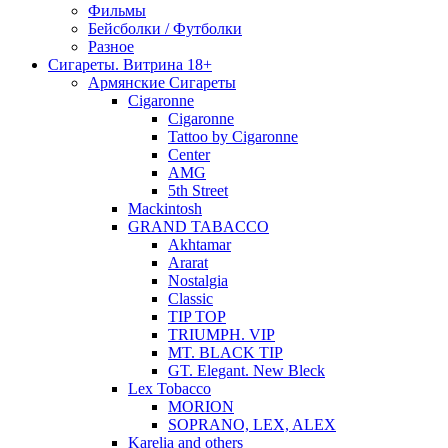
Фильмы
Бейсболки / Футболки
Разное
Сигареты. Витрина 18+
Армянские Сигареты
Cigaronne
Cigaronne
Tattoo by Cigaronne
Center
AMG
5th Street
Mackintosh
GRAND TABACCO
Akhtamar
Ararat
Nostalgia
Classic
TIP TOP
TRIUMPH. VIP
MT. BLACK TIP
GT. Elegant. New Bleck
Lex Tobacco
MORION
SOPRANO, LEX, ALEX
Karelia and others