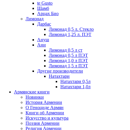
te Gusto
Шамб
Арцах Био
Лимонад
Дарбас
Лимонад 0,5 л. Стекло
Лимонад 1,25 л. ПЭТ
Ануш
Ани
Лимонад 0,5 л ст
Лимонад 0,5 л ПЭТ
Лимонад 1,0 л ПЭТ
Лимонад 1,5 л ПЭТ
Другие производители
Натахтари
Натахтари 0,5л
Натахтари 1,0л
Армянские книги
Новинки
История Армении
О Геноциде Армян
Книги об Армении
Иcкусство и культура
Поэзия Армении
Религия Армении