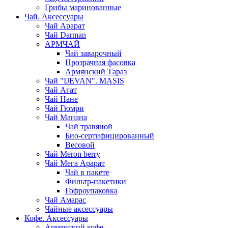
Грибы маринованные
Чай. Аксессуары
Чай Арарат
Чай Darman
АРМЧАЙ
Чай заварочный
Прозрачная фасовка
Армянский Тараз
Чай "IJEVAN". MASIS
Чай Агат
Чай Нане
Чай Гюмри
Чай Манана
Чай травяной
Био-сертифицированный
Весовой
Чай Meron berry
Чай Мега Арарат
Чай в пакете
Фильтр-пакетики
Гофроупаковка
Чай Амарас
Чайные аксессуары
Кофе. Аксессуары
Армянский кофе