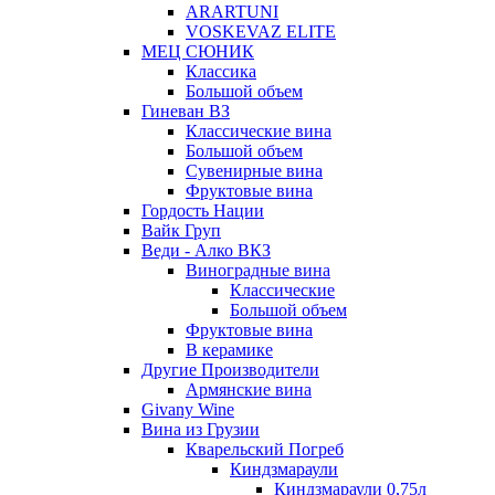
ARARTUNI
VOSKEVAZ ELITE
МЕЦ СЮНИК
Классика
Большой объем
Гиневан ВЗ
Классические вина
Большой объем
Сувенирные вина
Фруктовые вина
Гордость Нации
Вайк Груп
Веди - Алко ВКЗ
Виноградные вина
Классические
Большой объем
Фруктовые вина
В керамике
Другие Производители
Армянские вина
Givany Wine
Вина из Грузии
Кварельский Погреб
Киндзмараули
Киндзмараули 0,75л