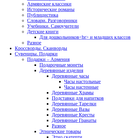
Армянские классики
Исторические романы
Публицистика
Словари. Разговорники
Учебники. Самоучители
Детские книги
Для дошкольников<br> и младших классов
Разное
Кроссворды. Сканворды
Сувениры. Подарки
Подарки – Армения
Подарочные монеты
Деревянные изделия
Деревянные часы
Часы настольные
Часы настенные
Деревянные Храмы
Подставки для напитков
Деревянные Тарелки
Деревянные Вазы
Деревянные Кресты
Деревянные Гранаты
Разное
Этнические товары
Этно скатерти