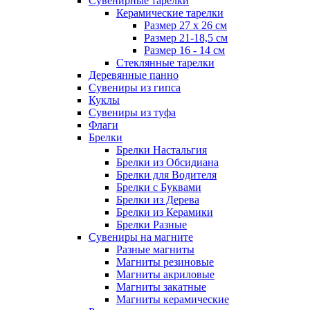
Сувенирные тарелки
Керамические тарелки
Размер 27 х 26 см
Размер 21-18,5 см
Размер 16 - 14 см
Стеклянные тарелки
Деревянные панно
Сувениры из гипса
Куклы
Сувениры из туфа
Флаги
Брелки
Брелки Настальгия
Брелки из Обсидиана
Брелки для Водителя
Брелки с Буквами
Брелки из Дерева
Брелки из Керамики
Брелки Разные
Сувениры на магните
Разные магниты
Магниты резиновые
Магниты акриловые
Магниты закатные
Магниты керамические