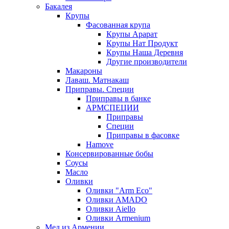
Бакалея
Крупы
Фасованная крупа
Крупы Арарат
Крупы Нат Продукт
Крупы Наша Деревня
Другие производители
Макароны
Лаваш. Матнакаш
Приправы. Специи
Приправы в банке
АРМСПЕЦИИ
Приправы
Специи
Приправы в фасовке
Hamove
Консервированные бобы
Соусы
Масло
Оливки
Оливки "Arm Eco"
Оливки AMADO
Оливки Aiello
Оливки Armenium
Мед из Армении