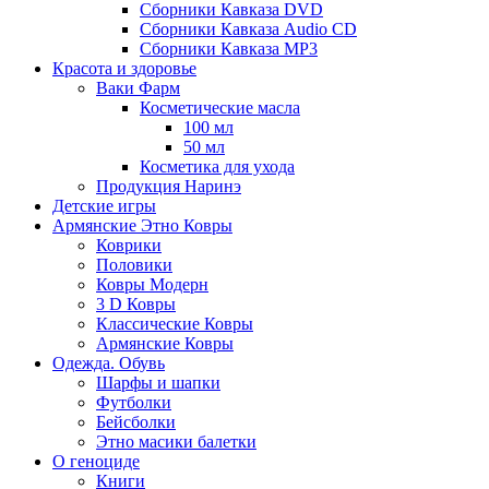
Сборники Кавказа DVD
Сборники Кавказа Audio CD
Сборники Кавказа MP3
Красота и здоровье
Ваки Фарм
Косметические масла
100 мл
50 мл
Косметика для ухода
Продукция Наринэ
Детские игры
Армянские Этно Ковры
Коврики
Половики
Ковры Модерн
3 D Ковры
Классические Ковры
Армянские Ковры
Одежда. Обувь
Шарфы и шапки
Футболки
Бейсболки
Этно масики балетки
О геноциде
Книги