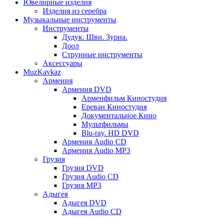
Ювелирные изделия
Изделия из серебра
Музыкальные инструменты
Инструменты
Дудук. Шви. Зурна.
Доол
Струнные инструменты
Аксессуары
MuzKavkaz
Армения
Армения DVD
Арменфильм Киностудия
Ереван Киностудия
Документальное Кино
Мультфильмы
Blu-ray. HD DVD
Армения Audio CD
Армения Audio MP3
Грузия
Грузия DVD
Грузия Audio CD
Грузия MP3
Адыгея
Адыгея DVD
Адыгея Audio CD