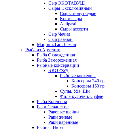
Сыр ЭКОТАВУШ
Сыры Эксклюзивный
Сыры полутведые
Крем сыры
Antipasti
Сыры ассорти
Сыр Чечил
Сыр разный
Мацони.Тан. Режан
Рыба из Армении
Рыба Охлажденная
Рыба Замороженная
Рыбные консервации
ЭКО ФУД
Рыбные консервы
Консервы 240 гр.
Консервы 160 гр.
Супы. Уха. Щи
Филе-кусочки. Суфле
Рыба Копченая
Раки Севанские
Раковые шейки
Раки живые
Раки варенные
Рыбная Икра