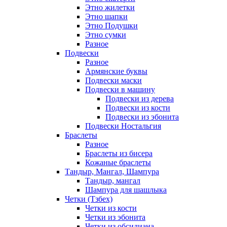
Этно жилетки
Этно шапки
Этно Подушки
Этно сумки
Разное
Подвески
Разное
Армянские буквы
Подвески маски
Подвески в машину
Подвески из дерева
Подвески из кости
Подвески из эбонита
Подвески Ностальгия
Браслеты
Разное
Браслеты из бисера
Кожаные браслеты
Тандыр, Мангал, Шампура
Тандыр, мангал
Шампура для шашлыка
Четки (Тзбех)
Четки из кости
Четки из эбонита
Четки из обсидиана