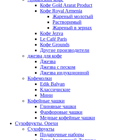
Кофе Gold Ararat Product
Кофе Royal Armenia
Жареный молотый
Растворимый
Жареный в зернах
Кофе Jezva
Le Café Paris
Кофе Grounds
Другие производители
джезва для кофе
Джезва
Джезва с песком
Джезва индукционной
Кофемолки
Edik Balyan
Классичиские
Мини
Кофейные чашки
Глиняные чашки
Фарфоровые чашки
Медные кофейные чашки
Сухофрукты. Орехи
Сухофрукты
Подарочные наборы