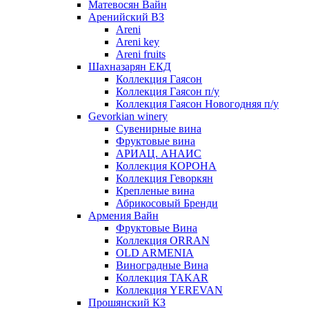
Матевосян Вайн
Аренийский ВЗ
Areni
Areni key
Areni fruits
Шахназарян ЕКД
Коллекция Гаясон
Коллекция Гаясон п/у
Коллекция Гаясон Новогодняя п/у
Gevorkian winery
Сувенирные вина
Фруктовые вина
АРИАЦ. АНАИС
Коллекция КОРОНА
Коллекция Геворкян
Крепленые вина
Абрикосовый Бренди
Армения Вайн
Фруктовые Вина
Коллекция ORRAN
OLD ARMENIA
Виноградные Вина
Коллекция TAKAR
Коллекция YEREVAN
Прошянский КЗ