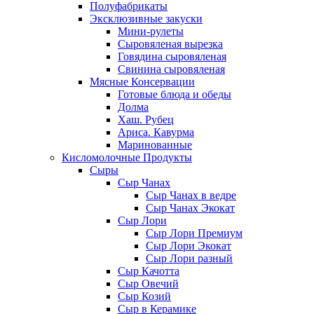
Полуфабрикаты
Эксклюзивные закуски
Мини-рулеты
Сыровяленая вырезка
Говядина сыровяленая
Свинина сыровяленая
Мясные Консервации
Готовые блюда и обеды
Долма
Хаш. Рубец
Ариса. Кавурма
Маринованные
Кисломолочные Продукты
Сыры
Сыр Чанах
Сыр Чанах в ведре
Сыр Чанах Экокат
Сыр Лори
Сыр Лори Премиум
Сыр Лори Экокат
Сыр Лори разный
Сыр Качотта
Сыр Овечий
Сыр Козий
Сыр в Керамике