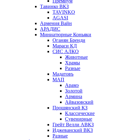
Премиум
Тавинко ВКЗ
TAVINKO
AGASI
Армения Вайн
АРАДИС
Миниатюрные Коньяки
Оганян Бренди
Мараси КД
СИС АЛКО
Животные
Храмы
Разные
Мадатовъ
МАП
Арамэ
Золотой
Армина
Айвазовский
Прошянский КЗ
Классические
Сувенирные
Грейт Велли АВКЗ
Иджеванский ВКЗ
Разные