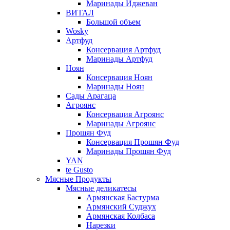
Маринады Иджеван
ВИТАЛ
Большой объем
Wosky
Артфуд
Консервация Артфуд
Маринады Артфуд
Ноян
Консервация Ноян
Маринады Ноян
Сады Арагаца
Агроянс
Консервация Агроянс
Маринады Агроянс
Прошян Фуд
Консервация Прошян Фуд
Маринады Прошян Фуд
YAN
te Gusto
Мясные Продукты
Мясные деликатесы
Армянская Бастурма
Армянский Суджух
Армянская Колбаса
Нарезки