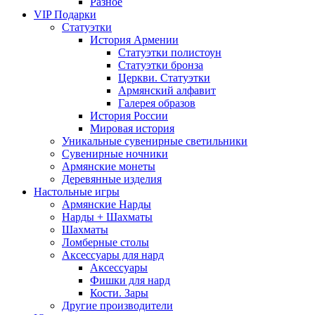
Разное
VIP Подарки
Статуэтки
История Армении
Статуэтки полистоун
Статуэтки бронза
Церкви. Статуэтки
Армянский алфавит
Галерея образов
История России
Мировая история
Уникальные сувенирные светильники
Сувенирные ночники
Армянские монеты
Деревянные изделия
Настольные игры
Армянские Нарды
Нарды + Шахматы
Шахматы
Ломберные столы
Аксессуары для нард
Аксессуары
Фишки для нард
Кости. Зары
Другие производители