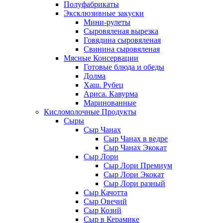
Полуфабрикаты
Эксклюзивные закуски
Мини-рулеты
Сыровяленая вырезка
Говядина сыровяленая
Свинина сыровяленая
Мясные Консервации
Готовые блюда и обеды
Долма
Хаш. Рубец
Ариса. Кавурма
Маринованные
Кисломолочные Продукты
Сыры
Сыр Чанах
Сыр Чанах в ведре
Сыр Чанах Экокат
Сыр Лори
Сыр Лори Премиум
Сыр Лори Экокат
Сыр Лори разный
Сыр Качотта
Сыр Овечий
Сыр Козий
Сыр в Керамике