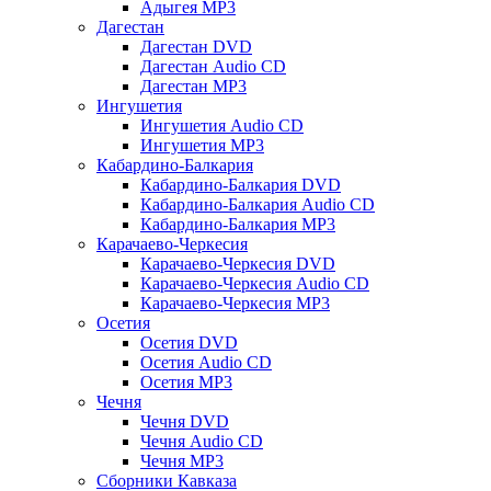
Адыгея MP3
Дагестан
Дагестан DVD
Дагестан Audio CD
Дагестан MP3
Ингушетия
Ингушетия Audio CD
Ингушетия MP3
Кабардино-Балкария
Кабардино-Балкария DVD
Кабардино-Балкария Audio CD
Кабардино-Балкария MP3
Карачаево-Черкесия
Карачаево-Черкесия DVD
Карачаево-Черкесия Audio CD
Карачаево-Черкесия MP3
Осетия
Осетия DVD
Осетия Audio CD
Осетия MP3
Чечня
Чечня DVD
Чечня Audio CD
Чечня MP3
Сборники Кавказа