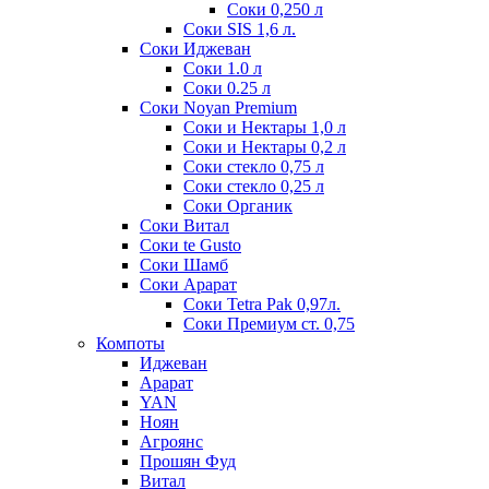
Соки 0,250 л
Соки SIS 1,6 л.
Соки Иджеван
Соки 1.0 л
Соки 0.25 л
Соки Noyan Premium
Соки и Нектары 1,0 л
Соки и Нектары 0,2 л
Соки стекло 0,75 л
Соки стекло 0,25 л
Соки Органик
Соки Витал
Соки te Gusto
Соки Шамб
Соки Арарат
Соки Tetra Pak 0,97л.
Соки Премиум ст. 0,75
Компоты
Иджеван
Арарат
YAN
Ноян
Агроянс
Прошян Фуд
Витал