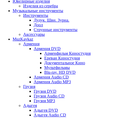
Ювелирные изделия
Изделия из серебра
Музыкальные инструменты
Инструменты
Дудук. Шви. Зурна.
Доол
Струнные инструменты
Аксессуары
MuzKavkaz
Армения
Армения DVD
Арменфильм Киностудия
Ереван Киностудия
Документальное Кино
Мультфильмы
Blu-ray. HD DVD
Армения Audio CD
Армения Audio MP3
Грузия
Грузия DVD
Грузия Audio CD
Грузия MP3
Адыгея
Адыгея DVD
Адыгея Audio CD