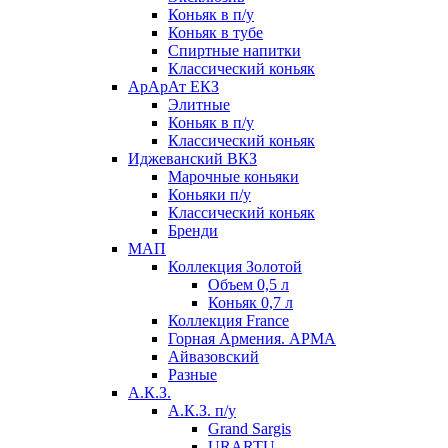
Коньяк в п/у
Коньяк в тубе
Спиртные напитки
Классический коньяк
АрАрАт ЕКЗ
Элитные
Коньяк в п/у
Классический коньяк
Иджеванский ВКЗ
Марочные коньяки
Коньяки п/у
Классический коньяк
Бренди
МАП
Коллекция Золотой
Объем 0,5 л
Коньяк 0,7 л
Коллекция France
Горная Армения. АРМА
Айвазовский
Разные
А.К.З.
А.К.З. п/у
Grand Sargis
URARTU