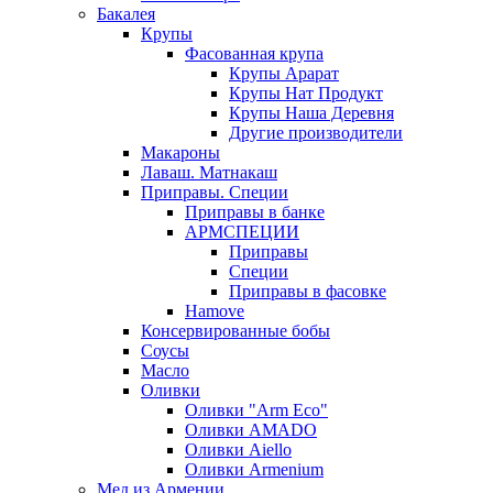
Бакалея
Крупы
Фасованная крупа
Крупы Арарат
Крупы Нат Продукт
Крупы Наша Деревня
Другие производители
Макароны
Лаваш. Матнакаш
Приправы. Специи
Приправы в банке
АРМСПЕЦИИ
Приправы
Специи
Приправы в фасовке
Hamove
Консервированные бобы
Соусы
Масло
Оливки
Оливки "Arm Eco"
Оливки AMADO
Оливки Aiello
Оливки Armenium
Мед из Армении