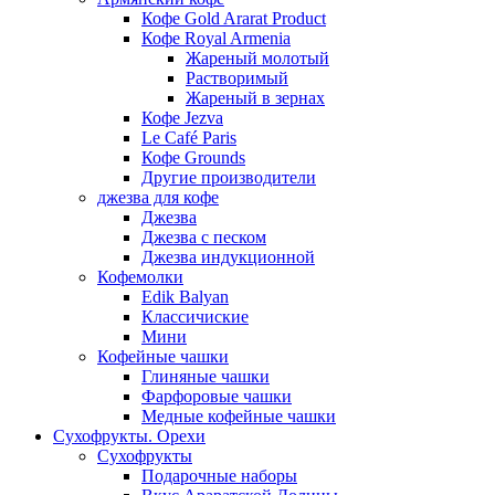
Кофе Gold Ararat Product
Кофе Royal Armenia
Жареный молотый
Растворимый
Жареный в зернах
Кофе Jezva
Le Café Paris
Кофе Grounds
Другие производители
джезва для кофе
Джезва
Джезва с песком
Джезва индукционной
Кофемолки
Edik Balyan
Классичиские
Мини
Кофейные чашки
Глиняные чашки
Фарфоровые чашки
Медные кофейные чашки
Сухофрукты. Орехи
Сухофрукты
Подарочные наборы