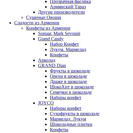
Прозрачная фасовка
Армянский Тараз
Другие производители
Сушеные Овощи
Сладости из Армении
Конфеты из Армении
Sonuar. Mark Sevouni
Grand Candy
Набор Конфет
Лукум. Мармелад
Конфеты
Арколад
GRAND Dian
Фрукты в шоколаде
Орехи в шоколаде
Драже в шоколаде
ШокоХит в шоколаде
Семечки в шоколаде
Наборы конфет
JOYCO
Наборы конфет
Сухофрукты в шоколаде
Мармелад. Лукум
Шоколадные плитки
Конфеты