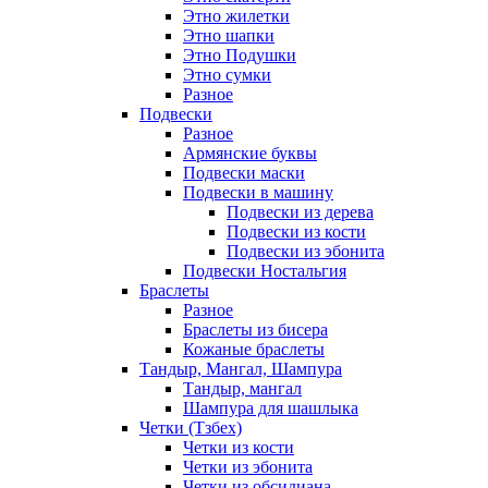
Этно жилетки
Этно шапки
Этно Подушки
Этно сумки
Разное
Подвески
Разное
Армянские буквы
Подвески маски
Подвески в машину
Подвески из дерева
Подвески из кости
Подвески из эбонита
Подвески Ностальгия
Браслеты
Разное
Браслеты из бисера
Кожаные браслеты
Тандыр, Мангал, Шампура
Тандыр, мангал
Шампура для шашлыка
Четки (Тзбех)
Четки из кости
Четки из эбонита
Четки из обсидиана