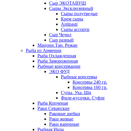
Сыр ЭКОТАВУШ
Сыры Эксклюзивный
Сыры полутведые
Крем сыры
Antipasti
Сыры ассорти
Сыр Чечил
Сыр разный
Мацони.Тан. Режан
Рыба из Армении
Рыба Охлажденная
Рыба Замороженная
Рыбные консервации
ЭКО ФУД
Рыбные консервы
Консервы 240 гр.
Консервы 160 гр.
Супы. Уха. Щи
Филе-кусочки. Суфле
Рыба Копченая
Раки Севанские
Раковые шейки
Раки живые
Раки варенные
Рыбная Икра