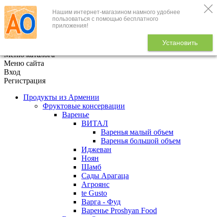
Нашим интернет-магазином намного удобнее
+7 (495) 646-888-1
пользоваться с помощью бесплатного
приложения!
В корзине
0
товаров
Установить
x
Меню каталога
Меню сайта
Вход
Регистрация
Продукты из Армении
Фруктовые консервации
Варенье
ВИТАЛ
Варенья малый объем
Варенья большой объем
Иджеван
Ноян
Шамб
Сады Арагаца
Агроянс
te Gusto
Варга - Фуд
Варенье Proshyan Food