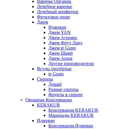
Варенье Органик
Лечебное варенье
Лечебный конфитюр
Фруктовое пюре
Джем
Иджеван
Джем YAN
Джем Агроянс
Джем Фрут Ланд
Джем te Gusto
Джем Шамб
Джем Ararat
Другие производители
Ягоды протёртые
te Gusto
Сиропы
Дошаб
Разные сиропы
Фрукты в сиропе
Овощные Консервации
KERAKUR
Консервация KERAKUR
Маринады KERAKUR
Иджеван
Консервация Иджеван