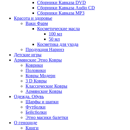
Сборники Кавказа DVD
Сборники Кавказа Audio CD
Сборники Кавказа MP3
Красота и здоровье
Ваки Фарм
Косметические масла
100 мл
50 мл
Косметика для ухода
Продукция Наринэ
Детские игры
Армянские Этно Ковры
Коврики
Половики
Ковры Модерн
3 D Ковры
Классические Ковры
Армянские Ковры
Одежда. Обувь
Шарфы и шапки
Футболки
Бейсболки
Этно масики балетки
О геноциде
Книги