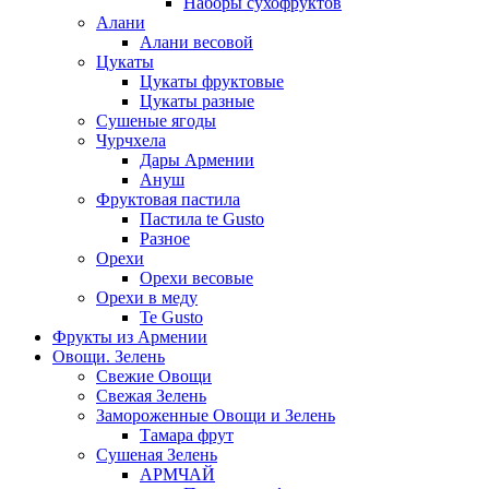
Наборы сухофруктов
Алани
Алани весовой
Цукаты
Цукаты фруктовые
Цукаты разные
Сушеные ягоды
Чурчхела
Дары Армении
Ануш
Фруктовая пастила
Пастила te Gusto
Разное
Орехи
Орехи весовые
Орехи в меду
Te Gusto
Фрукты из Армении
Овощи. Зелень
Свежие Овощи
Свежая Зелень
Замороженные Овощи и Зелень
Тамара фрут
Сушеная Зелень
АРМЧАЙ