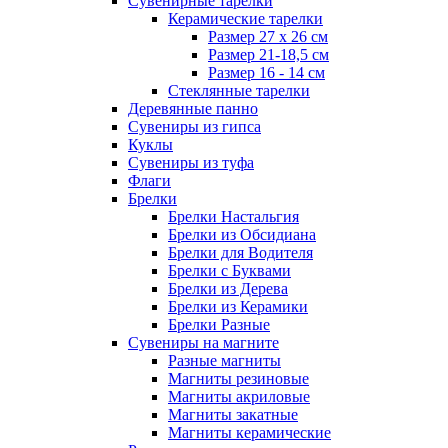
Сувенирные тарелки
Керамические тарелки
Размер 27 х 26 см
Размер 21-18,5 см
Размер 16 - 14 см
Стеклянные тарелки
Деревянные панно
Сувениры из гипса
Куклы
Сувениры из туфа
Флаги
Брелки
Брелки Настальгия
Брелки из Обсидиана
Брелки для Водителя
Брелки с Буквами
Брелки из Дерева
Брелки из Керамики
Брелки Разные
Сувениры на магните
Разные магниты
Магниты резиновые
Магниты акриловые
Магниты закатные
Магниты керамические