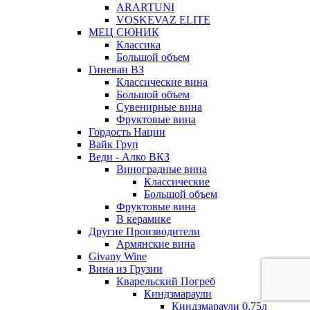
ARARTUNI
VOSKEVAZ ELITE
МЕЦ СЮНИК
Классика
Большой объем
Гиневан ВЗ
Классические вина
Большой объем
Сувенирные вина
Фруктовые вина
Гордость Нации
Вайк Груп
Веди - Алко ВКЗ
Виноградные вина
Классические
Большой объем
Фруктовые вина
В керамике
Другие Производители
Армянские вина
Givany Wine
Вина из Грузии
Кварельский Погреб
Киндзмараули
Киндзмараули 0,75л