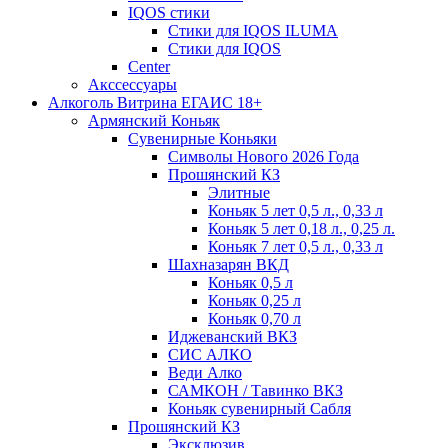
IQOS стики
Стики для IQOS ILUMA
Стики для IQOS
Сenter
Акссессуары
Алкоголь Витрина ЕГАИС 18+
Армянский Коньяк
Сувенирные Коньяки
Символы Нового 2026 Года
Прошянский КЗ
Элитные
Коньяк 5 лет 0,5 л., 0,33 л
Коньяк 5 лет 0,18 л., 0,25 л.
Коньяк 7 лет 0,5 л., 0,33 л
Шахназарян ВКД
Коньяк 0,5 л
Коньяк 0,25 л
Коньяк 0,70 л
Иджеванский ВКЗ
СИС АЛКО
Веди Алко
САМКОН / Тавинко ВКЗ
Коньяк сувенирный Сабля
Прошянский КЗ
Эксклюзив