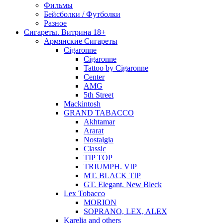
Фильмы
Бейсболки / Футболки
Разное
Сигареты. Витрина 18+
Армянские Сигареты
Cigaronne
Cigaronne
Tattoo by Cigaronne
Center
AMG
5th Street
Mackintosh
GRAND TABACCO
Akhtamar
Ararat
Nostalgia
Classic
TIP TOP
TRIUMPH. VIP
MT. BLACK TIP
GT. Elegant. New Bleck
Lex Tobacco
MORION
SOPRANO, LEX, ALEX
Karelia and others