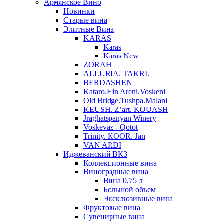
Армянское Вино
Новинки
Старые вина
Элитные Вина
KARAS
Karas
Karas New
ZORAH
ALLURIA. TAKRI.
BERDASHEN
Kataro.Hin Areni.Voskeni
Old Bridge.Tushpa.Malani
KEUSH. Z’art. KOUASH
Jraghatspanyan Winery
Voskevaz - Qotot
Trinity. KOOR. Jan
VAN ARDI
Иджеванский ВКЗ
Коллекционные вина
Виноградные вина
Вина 0,75 л
Большой объем
Эксклюзивные вина
Фруктовые вина
Cувенирные вина