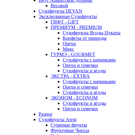
Вкус Араратской Долины
Весовой
Сухофрукты IJEVAN
Эксклюзивные Сухофрукты
ГИФТ - GIFT
ПРЕМИУМ - PREMIUM
Сухофрукты Ягоды Цукаты
Конфеты от природы
Орехи
Микс
ГУРМЭ - GOURMET
Сухофрукты с начинками
Орехи и семечки
Сухофрукты и ягоды
ЭКСТРА - EXTRA
Сухофрукты с начинками
Орехи и семечки
Сухофрукты и ягоды
ЭКОНОМ - ECONOM
Сухофрукты и ягоды
Орехи и семечки
Разное
Сухофрукты Aregi
Сушеные фрукты
Фруктовые Чипсы