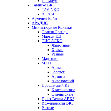
Премиум
Тавинко ВКЗ
TAVINKO
AGASI
Армения Вайн
АРАДИС
Миниатюрные Коньяки
Оганян Бренди
Мараси КД
СИС АЛКО
Животные
Храмы
Разные
Мадатовъ
МАП
Арамэ
Золотой
Армина
Айвазовский
Прошянский КЗ
Классические
Сувенирные
Грейт Велли АВКЗ
Иджеванский ВКЗ
Разные