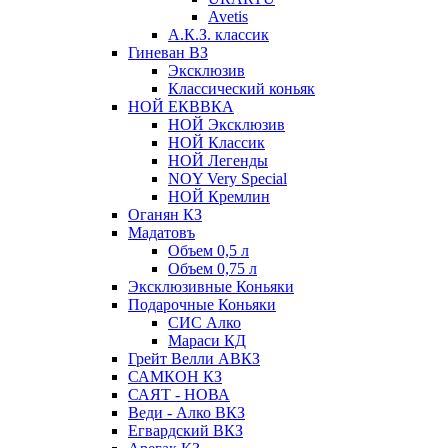
Avetis
А.К.З. классик
Гиневан ВЗ
Эксклюзив
Классический коньяк
НОЙ ЕКВВКА
НОЙ Эксклюзив
НОЙ Классик
НОЙ Легенды
NOY Very Speсial
НОЙ Кремлин
Оганян КЗ
Мадатовъ
Объем 0,5 л
Объем 0,75 л
Эксклюзивные Коньяки
Подарочные Коньяки
СИС Алко
Мараси КД
Грейт Велли АВКЗ
САМКОН КЗ
САЯТ - НОВА
Веди - Алко ВКЗ
Егвардский ВКЗ