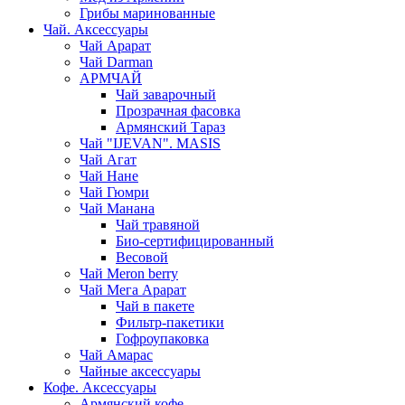
Грибы маринованные
Чай. Аксессуары
Чай Арарат
Чай Darman
АРМЧАЙ
Чай заварочный
Прозрачная фасовка
Армянский Тараз
Чай "IJEVAN". MASIS
Чай Агат
Чай Нане
Чай Гюмри
Чай Манана
Чай травяной
Био-сертифицированный
Весовой
Чай Meron berry
Чай Мега Арарат
Чай в пакете
Фильтр-пакетики
Гофроупаковка
Чай Амарас
Чайные аксессуары
Кофе. Аксессуары
Армянский кофе