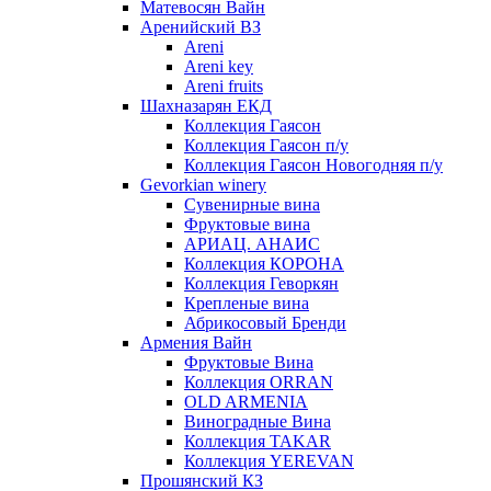
Матевосян Вайн
Аренийский ВЗ
Areni
Areni key
Areni fruits
Шахназарян ЕКД
Коллекция Гаясон
Коллекция Гаясон п/у
Коллекция Гаясон Новогодняя п/у
Gevorkian winery
Сувенирные вина
Фруктовые вина
АРИАЦ. АНАИС
Коллекция КОРОНА
Коллекция Геворкян
Крепленые вина
Абрикосовый Бренди
Армения Вайн
Фруктовые Вина
Коллекция ORRAN
OLD ARMENIA
Виноградные Вина
Коллекция TAKAR
Коллекция YEREVAN
Прошянский КЗ