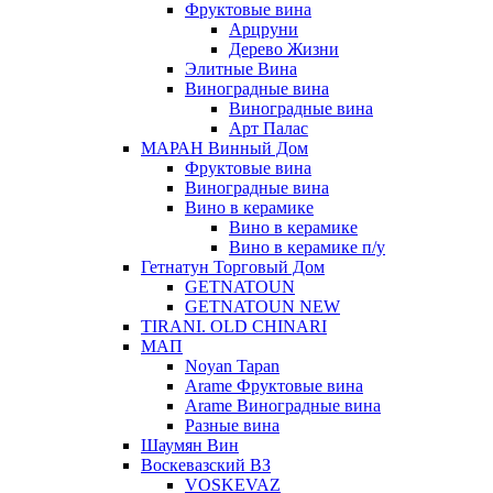
Фруктовые вина
Арцруни
Дерево Жизни
Элитные Вина
Виноградные вина
Виноградные вина
Арт Палас
МАРАН Винный Дом
Фруктовые вина
Виноградные вина
Вино в керамике
Вино в керамике
Вино в керамике п/у
Гетнатун Торговый Дом
GETNATOUN
GETNATOUN NEW
TIRANI. OLD CHINARI
МАП
Noyan Tapan
Arame Фруктовые вина
Arame Виноградные вина
Разные вина
Шаумян Вин
Воскевазский ВЗ
VOSKEVAZ