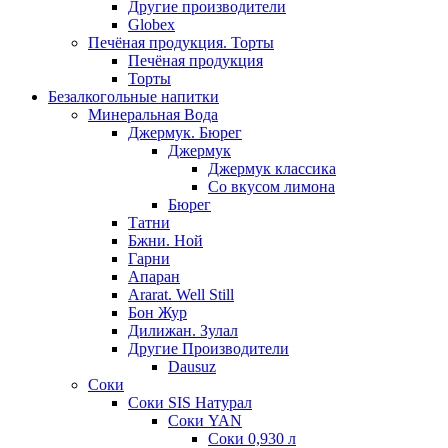
Другие производители
Globex
Печёная продукция. Торты
Печёная продукция
Торты
Безалкогольные напитки
Минеральная Вода
Джермук. Бюрег
Джермук
Джермук классика
Со вкусом лимона
Бюрег
Татни
Бжни. Ной
Гарни
Апаран
Ararat. Well Still
Бон Жур
Дилижан. Зулал
Другие Производители
Dausuz
Соки
Соки SIS Натурал
Соки YAN
Соки 0,930 л