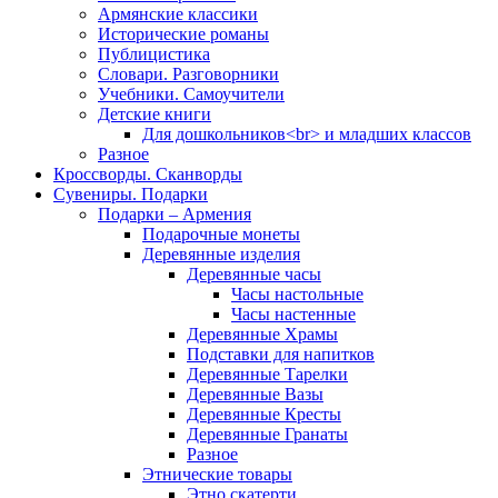
Армянские классики
Исторические романы
Публицистика
Словари. Разговорники
Учебники. Самоучители
Детские книги
Для дошкольников<br> и младших классов
Разное
Кроссворды. Сканворды
Сувениры. Подарки
Подарки – Армения
Подарочные монеты
Деревянные изделия
Деревянные часы
Часы настольные
Часы настенные
Деревянные Храмы
Подставки для напитков
Деревянные Тарелки
Деревянные Вазы
Деревянные Кресты
Деревянные Гранаты
Разное
Этнические товары
Этно скатерти