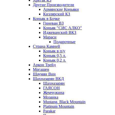
Арегак КЗ
Другие Производители
Армянские Коньяки
Кизлярский КЗ
Коньяк в Бочке
Гиневан ВЗ
Коньяк "СИС АЛКО"
Иджеванский ВКЗ
Мараси
Подарочные
Страна Камней
Коньяк в п/у
Коньяк 0,5 л.
Коньяк 0,2 л.
Аркон Трейд
Мргашен
Шаумян Вин
Шахназарян ВКД
Шахназарян
ГАЯСОН
Жемчужина
Мозаика
Mustang. Black Mountain
Platinum Mountain
Parakar