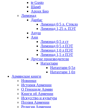
te Gusto
Шамб
Арцах Био
Лимонад
Дарбас
Лимонад 0,5 л. Стекло
Лимонад 1,25 л. ПЭТ
Ануш
Ани
Лимонад 0,5 л ст
Лимонад 0,5 л ПЭТ
Лимонад 1,0 л ПЭТ
Лимонад 1,5 л ПЭТ
Другие производители
Натахтари
Натахтари 0,5л
Натахтари 1,0л
Армянские книги
Новинки
История Армении
О Геноциде Армян
Книги об Армении
Иcкусство и культура
Поэзия Армении
Религия Армении