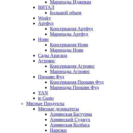
Маринады Иджеван
ВИТАЛ
Большой объем
Wosky
Артфуд
Консервация Артфуд
Маринады Артфуд
Ноян
Консервация Ноян
Маринады Ноян
Сады Арагаца
Агроянс
Консервация Агроянс
Маринады Агроянс
Прошян Фуд
Консервация Прошян Фуд
Маринады Прошян Фуд
YAN
te Gusto
Мясные Продукты
Мясные деликатесы
Армянская Бастурма
Армянский Суджух
Армянская Колбаса
Нарезки