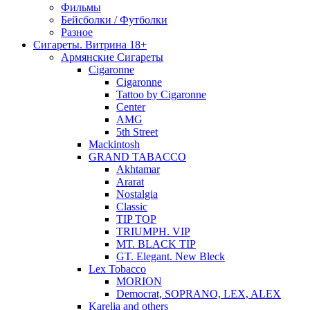
Фильмы
Бейсболки / Футболки
Разное
Сигареты. Витрина 18+
Армянские Сигареты
Cigaronne
Cigaronne
Tattoo by Cigaronne
Center
AMG
5th Street
Mackintosh
GRAND TABACCO
Akhtamar
Ararat
Nostalgia
Classic
TIP TOP
TRIUMPH. VIP
MT. BLACK TIP
GT. Elegant. New Bleck
Lex Tobacco
MORION
Democrat, SOPRANO, LEX, ALEX
Karelia and others