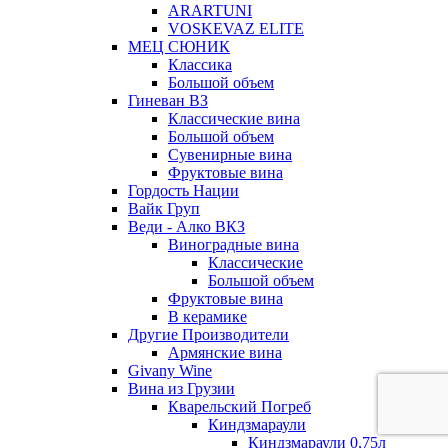
ARARTUNI
VOSKEVAZ ELITE
МЕЦ СЮНИК
Классика
Большой объем
Гиневан ВЗ
Классические вина
Большой объем
Сувенирные вина
Фруктовые вина
Гордость Нации
Вайк Груп
Веди - Алко ВКЗ
Виноградные вина
Классические
Большой объем
Фруктовые вина
В керамике
Другие Производители
Армянские вина
Givany Wine
Вина из Грузии
Кварельский Погреб
Киндзмараули
Киндзмараули 0,75л