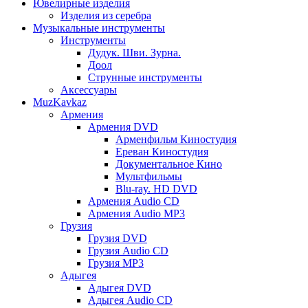
Ювелирные изделия
Изделия из серебра
Музыкальные инструменты
Инструменты
Дудук. Шви. Зурна.
Доол
Струнные инструменты
Аксессуары
MuzKavkaz
Армения
Армения DVD
Арменфильм Киностудия
Ереван Киностудия
Документальное Кино
Мультфильмы
Blu-ray. HD DVD
Армения Audio CD
Армения Audio MP3
Грузия
Грузия DVD
Грузия Audio CD
Грузия MP3
Адыгея
Адыгея DVD
Адыгея Audio CD