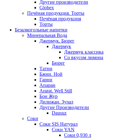
Другие производители
Globex
Печёная продукция. Торты
Печёная продукция
Торты
Безалкогольные напитки
Минеральная Вода
Джермук. Бюрег
Джермук
Джермук классика
Со вкусом лимона
Бюрег
Татни
Бжни. Ной
Гарни
Апаран
Ararat. Well Still
Бон Жур
Дилижан. Зулал
Другие Производители
Dausuz
Соки
Соки SIS Натурал
Соки YAN
Соки 0,930 л