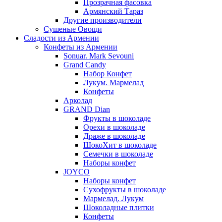
Прозрачная фасовка
Армянский Тараз
Другие производители
Сушеные Овощи
Сладости из Армении
Конфеты из Армении
Sonuar. Mark Sevouni
Grand Candy
Набор Конфет
Лукум. Мармелад
Конфеты
Арколад
GRAND Dian
Фрукты в шоколаде
Орехи в шоколаде
Драже в шоколаде
ШокоХит в шоколаде
Семечки в шоколаде
Наборы конфет
JOYCO
Наборы конфет
Сухофрукты в шоколаде
Мармелад. Лукум
Шоколадные плитки
Конфеты