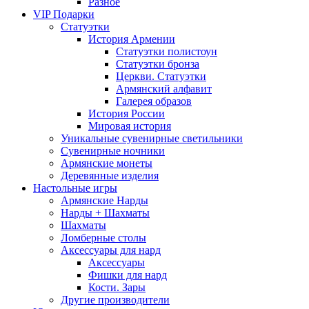
Разное
VIP Подарки
Статуэтки
История Армении
Статуэтки полистоун
Статуэтки бронза
Церкви. Статуэтки
Армянский алфавит
Галерея образов
История России
Мировая история
Уникальные сувенирные светильники
Сувенирные ночники
Армянские монеты
Деревянные изделия
Настольные игры
Армянские Нарды
Нарды + Шахматы
Шахматы
Ломберные столы
Аксессуары для нард
Аксессуары
Фишки для нард
Кости. Зары
Другие производители