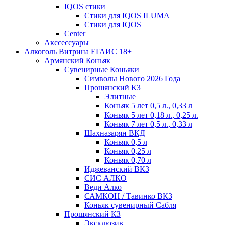
IQOS стики
Стики для IQOS ILUMA
Стики для IQOS
Сenter
Акссессуары
Алкоголь Витрина ЕГАИС 18+
Армянский Коньяк
Сувенирные Коньяки
Символы Нового 2026 Года
Прошянский КЗ
Элитные
Коньяк 5 лет 0,5 л., 0,33 л
Коньяк 5 лет 0,18 л., 0,25 л.
Коньяк 7 лет 0,5 л., 0,33 л
Шахназарян ВКД
Коньяк 0,5 л
Коньяк 0,25 л
Коньяк 0,70 л
Иджеванский ВКЗ
СИС АЛКО
Веди Алко
САМКОН / Тавинко ВКЗ
Коньяк сувенирный Сабля
Прошянский КЗ
Эксклюзив