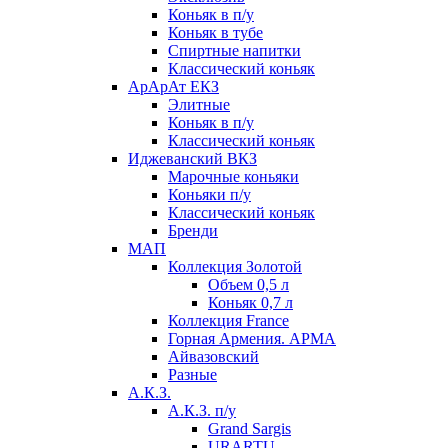
Коньяк в п/у
Коньяк в тубе
Спиртные напитки
Классический коньяк
АрАрАт ЕКЗ
Элитные
Коньяк в п/у
Классический коньяк
Иджеванский ВКЗ
Марочные коньяки
Коньяки п/у
Классический коньяк
Бренди
МАП
Коллекция Золотой
Объем 0,5 л
Коньяк 0,7 л
Коллекция France
Горная Армения. АРМА
Айвазовский
Разные
А.К.З.
А.К.З. п/у
Grand Sargis
URARTU