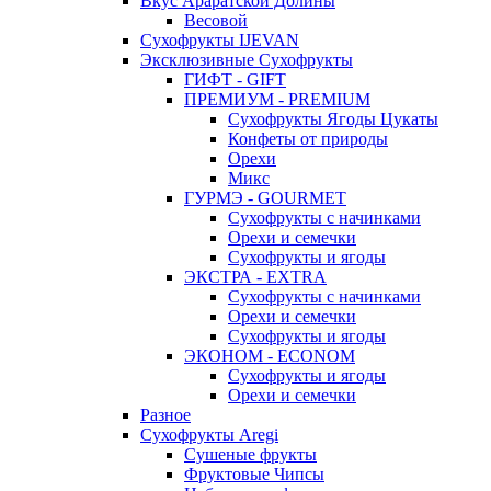
Вкус Араратской Долины
Весовой
Сухофрукты IJEVAN
Эксклюзивные Сухофрукты
ГИФТ - GIFT
ПРЕМИУМ - PREMIUM
Сухофрукты Ягоды Цукаты
Конфеты от природы
Орехи
Микс
ГУРМЭ - GOURMET
Сухофрукты с начинками
Орехи и семечки
Сухофрукты и ягоды
ЭКСТРА - EXTRA
Сухофрукты с начинками
Орехи и семечки
Сухофрукты и ягоды
ЭКОНОМ - ECONOM
Сухофрукты и ягоды
Орехи и семечки
Разное
Сухофрукты Aregi
Сушеные фрукты
Фруктовые Чипсы