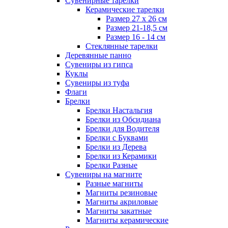
Сувенирные тарелки
Керамические тарелки
Размер 27 х 26 см
Размер 21-18,5 см
Размер 16 - 14 см
Стеклянные тарелки
Деревянные панно
Сувениры из гипса
Куклы
Сувениры из туфа
Флаги
Брелки
Брелки Настальгия
Брелки из Обсидиана
Брелки для Водителя
Брелки с Буквами
Брелки из Дерева
Брелки из Керамики
Брелки Разные
Сувениры на магните
Разные магниты
Магниты резиновые
Магниты акриловые
Магниты закатные
Магниты керамические