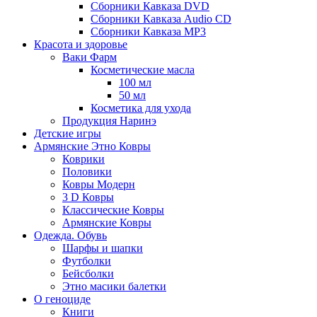
Сборники Кавказа DVD
Сборники Кавказа Audio CD
Сборники Кавказа MP3
Красота и здоровье
Ваки Фарм
Косметические масла
100 мл
50 мл
Косметика для ухода
Продукция Наринэ
Детские игры
Армянские Этно Ковры
Коврики
Половики
Ковры Модерн
3 D Ковры
Классические Ковры
Армянские Ковры
Одежда. Обувь
Шарфы и шапки
Футболки
Бейсболки
Этно масики балетки
О геноциде
Книги