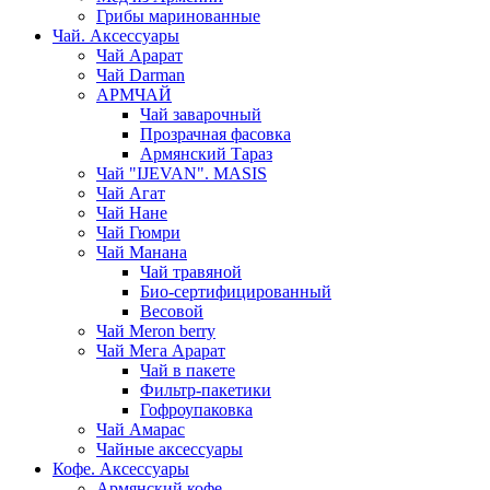
Грибы маринованные
Чай. Аксессуары
Чай Арарат
Чай Darman
АРМЧАЙ
Чай заварочный
Прозрачная фасовка
Армянский Тараз
Чай "IJEVAN". MASIS
Чай Агат
Чай Нане
Чай Гюмри
Чай Манана
Чай травяной
Био-сертифицированный
Весовой
Чай Meron berry
Чай Мега Арарат
Чай в пакете
Фильтр-пакетики
Гофроупаковка
Чай Амарас
Чайные аксессуары
Кофе. Аксессуары
Армянский кофе