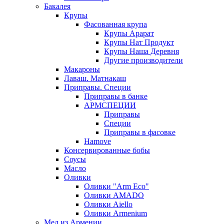
Бакалея
Крупы
Фасованная крупа
Крупы Арарат
Крупы Нат Продукт
Крупы Наша Деревня
Другие производители
Макароны
Лаваш. Матнакаш
Приправы. Специи
Приправы в банке
АРМСПЕЦИИ
Приправы
Специи
Приправы в фасовке
Hamove
Консервированные бобы
Соусы
Масло
Оливки
Оливки "Arm Eco"
Оливки AMADO
Оливки Aiello
Оливки Armenium
Мед из Армении