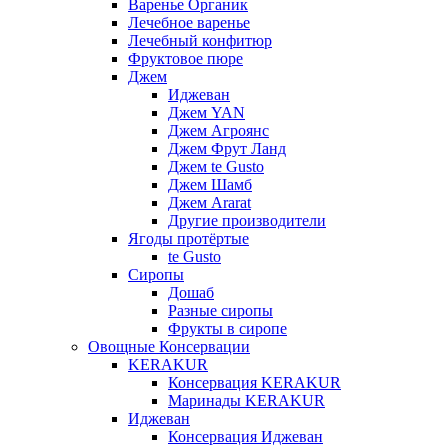
Варенье Органик
Лечебное варенье
Лечебный конфитюр
Фруктовое пюре
Джем
Иджеван
Джем YAN
Джем Агроянс
Джем Фрут Ланд
Джем te Gusto
Джем Шамб
Джем Ararat
Другие производители
Ягоды протёртые
te Gusto
Сиропы
Дошаб
Разные сиропы
Фрукты в сиропе
Овощные Консервации
KERAKUR
Консервация KERAKUR
Маринады KERAKUR
Иджеван
Консервация Иджеван