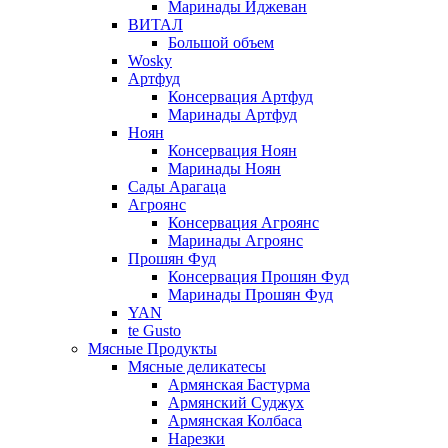
Маринады Иджеван
ВИТАЛ
Большой объем
Wosky
Артфуд
Консервация Артфуд
Маринады Артфуд
Ноян
Консервация Ноян
Маринады Ноян
Сады Арагаца
Агроянс
Консервация Агроянс
Маринады Агроянс
Прошян Фуд
Консервация Прошян Фуд
Маринады Прошян Фуд
YAN
te Gusto
Мясные Продукты
Мясные деликатесы
Армянская Бастурма
Армянский Суджух
Армянская Колбаса
Нарезки