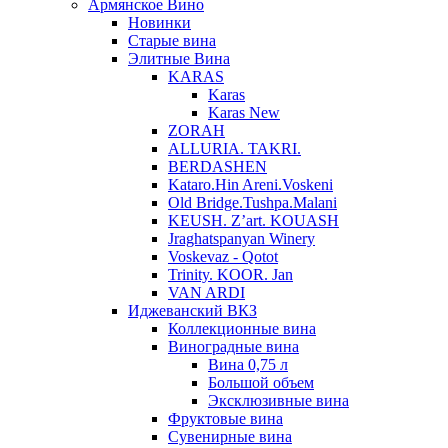
Армянское Вино
Новинки
Старые вина
Элитные Вина
KARAS
Karas
Karas New
ZORAH
ALLURIA. TAKRI.
BERDASHEN
Kataro.Hin Areni.Voskeni
Old Bridge.Tushpa.Malani
KEUSH. Z’art. KOUASH
Jraghatspanyan Winery
Voskevaz - Qotot
Trinity. KOOR. Jan
VAN ARDI
Иджеванский ВКЗ
Коллекционные вина
Виноградные вина
Вина 0,75 л
Большой объем
Эксклюзивные вина
Фруктовые вина
Cувенирные вина