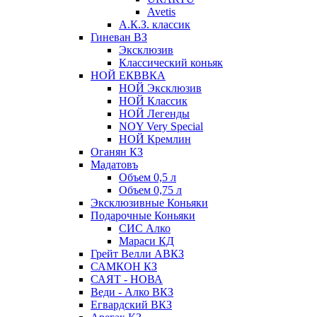
Avetis
А.К.З. классик
Гиневан ВЗ
Эксклюзив
Классический коньяк
НОЙ ЕКВВКА
НОЙ Эксклюзив
НОЙ Классик
НОЙ Легенды
NOY Very Speсial
НОЙ Кремлин
Оганян КЗ
Мадатовъ
Объем 0,5 л
Объем 0,75 л
Эксклюзивные Коньяки
Подарочные Коньяки
СИС Алко
Мараси КД
Грейт Велли АВКЗ
САМКОН КЗ
САЯТ - НОВА
Веди - Алко ВКЗ
Егвардский ВКЗ