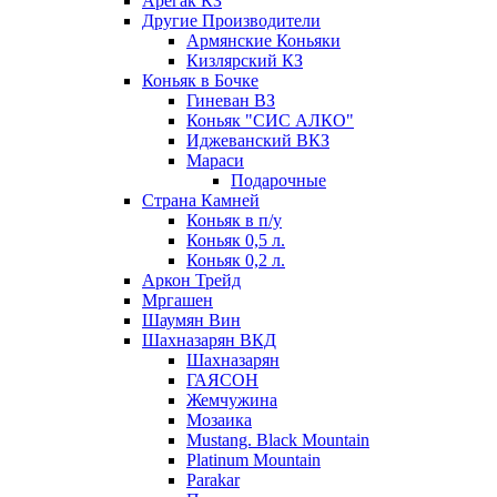
Арегак КЗ
Другие Производители
Армянские Коньяки
Кизлярский КЗ
Коньяк в Бочке
Гиневан ВЗ
Коньяк "СИС АЛКО"
Иджеванский ВКЗ
Мараси
Подарочные
Страна Камней
Коньяк в п/у
Коньяк 0,5 л.
Коньяк 0,2 л.
Аркон Трейд
Мргашен
Шаумян Вин
Шахназарян ВКД
Шахназарян
ГАЯСОН
Жемчужина
Мозаика
Mustang. Black Mountain
Platinum Mountain
Parakar