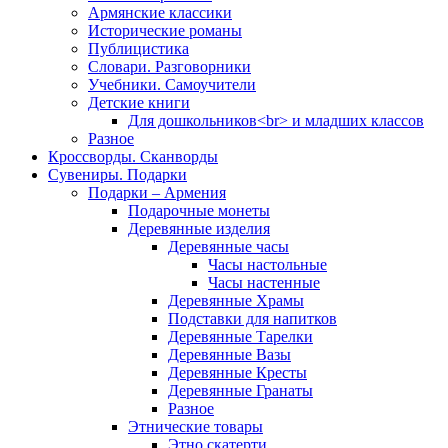
Армянские классики
Исторические романы
Публицистика
Словари. Разговорники
Учебники. Самоучители
Детские книги
Для дошкольников<br> и младших классов
Разное
Кроссворды. Сканворды
Сувениры. Подарки
Подарки – Армения
Подарочные монеты
Деревянные изделия
Деревянные часы
Часы настольные
Часы настенные
Деревянные Храмы
Подставки для напитков
Деревянные Тарелки
Деревянные Вазы
Деревянные Кресты
Деревянные Гранаты
Разное
Этнические товары
Этно скатерти