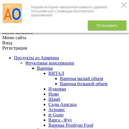
Нашим интернет-магазином намного удобнее
+7 (495) 646-888-1
пользоваться с помощью бесплатного
приложения!
В корзине
0
товаров
Установить
x
Меню каталога
Меню сайта
Вход
Регистрация
Продукты из Армении
Фруктовые консервации
Варенье
ВИТАЛ
Варенья малый объем
Варенья большой объем
Иджеван
Ноян
Шамб
Сады Арагаца
Агроянс
te Gusto
Варга - Фуд
Варенье Proshyan Food