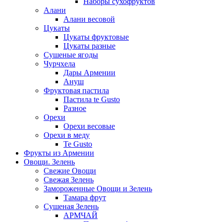
Наборы сухофруктов
Алани
Алани весовой
Цукаты
Цукаты фруктовые
Цукаты разные
Сушеные ягоды
Чурчхела
Дары Армении
Ануш
Фруктовая пастила
Пастила te Gusto
Разное
Орехи
Орехи весовые
Орехи в меду
Te Gusto
Фрукты из Армении
Овощи. Зелень
Свежие Овощи
Свежая Зелень
Замороженные Овощи и Зелень
Тамара фрут
Сушеная Зелень
АРМЧАЙ