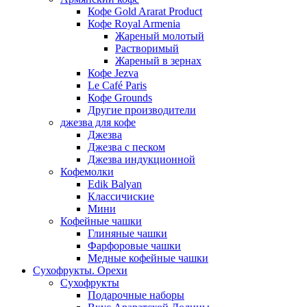
Кофе Gold Ararat Product
Кофе Royal Armenia
Жареный молотый
Растворимый
Жареный в зернах
Кофе Jezva
Le Café Paris
Кофе Grounds
Другие производители
джезва для кофе
Джезва
Джезва с песком
Джезва индукционной
Кофемолки
Edik Balyan
Классичиские
Мини
Кофейные чашки
Глиняные чашки
Фарфоровые чашки
Медные кофейные чашки
Сухофрукты. Орехи
Сухофрукты
Подарочные наборы