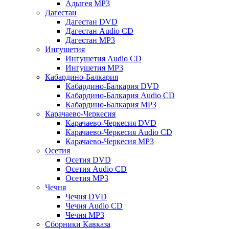
Адыгея MP3
Дагестан
Дагестан DVD
Дагестан Audio CD
Дагестан MP3
Ингушетия
Ингушетия Audio CD
Ингушетия MP3
Кабардино-Балкария
Кабардино-Балкария DVD
Кабардино-Балкария Audio CD
Кабардино-Балкария MP3
Карачаево-Черкесия
Карачаево-Черкесия DVD
Карачаево-Черкесия Audio CD
Карачаево-Черкесия MP3
Осетия
Осетия DVD
Осетия Audio CD
Осетия MP3
Чечня
Чечня DVD
Чечня Audio CD
Чечня MP3
Сборники Кавказа