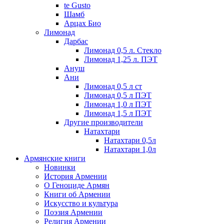
te Gusto
Шамб
Арцах Био
Лимонад
Дарбас
Лимонад 0,5 л. Стекло
Лимонад 1,25 л. ПЭТ
Ануш
Ани
Лимонад 0,5 л ст
Лимонад 0,5 л ПЭТ
Лимонад 1,0 л ПЭТ
Лимонад 1,5 л ПЭТ
Другие производители
Натахтари
Натахтари 0,5л
Натахтари 1,0л
Армянские книги
Новинки
История Армении
О Геноциде Армян
Книги об Армении
Иcкусство и культура
Поэзия Армении
Религия Армении