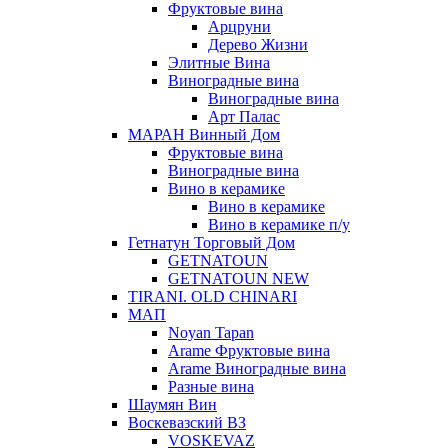
Фруктовые вина
Арцруни
Дерево Жизни
Элитные Вина
Виноградные вина
Виноградные вина
Арт Палас
МАРАН Винный Дом
Фруктовые вина
Виноградные вина
Вино в керамике
Вино в керамике
Вино в керамике п/у
Гетнатун Торговый Дом
GETNATOUN
GETNATOUN NEW
TIRANI. OLD CHINARI
МАП
Noyan Tapan
Arame Фруктовые вина
Arame Виноградные вина
Разные вина
Шаумян Вин
Воскевазский ВЗ
VOSKEVAZ