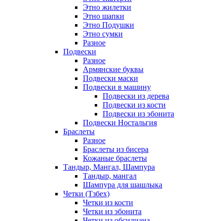
Этно жилетки
Этно шапки
Этно Подушки
Этно сумки
Разное
Подвески
Разное
Армянские буквы
Подвески маски
Подвески в машину
Подвески из дерева
Подвески из кости
Подвески из эбонита
Подвески Ностальгия
Браслеты
Разное
Браслеты из бисера
Кожаные браслеты
Тандыр, Мангал, Шампура
Тандыр, мангал
Шампура для шашлыка
Четки (Тзбех)
Четки из кости
Четки из эбонита
Четки из обсидиана