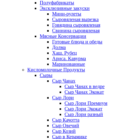
Полуфабрикаты
Эксклюзивные закуски
Мини-рулеты
Сыровяленая вырезка
Говядина сыровяленая
Свинина сыровяленая
Мясные Консервации
Готовые блюда и обеды
Долма
Хаш. Рубец
Ариса. Кавурма
Маринованные
Кисломолочные Продукты
Сыры
Сыр Чанах
Сыр Чанах в ведре
Сыр Чанах Экокат
Сыр Лори
Сыр Лори Премиум
Сыр Лори Экокат
Сыр Лори разный
Сыр Качотта
Сыр Овечий
Сыр Козий
Сыр в Керамике