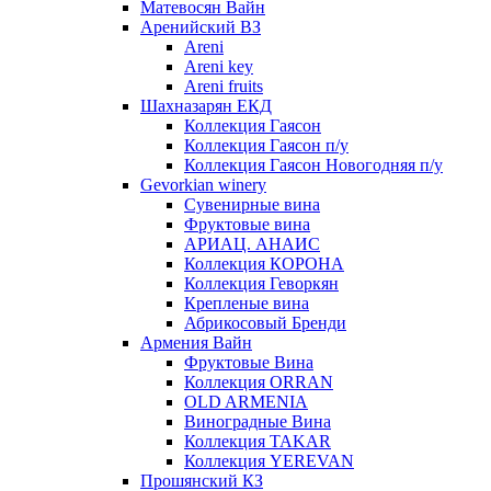
Матевосян Вайн
Аренийский ВЗ
Areni
Areni key
Areni fruits
Шахназарян ЕКД
Коллекция Гаясон
Коллекция Гаясон п/у
Коллекция Гаясон Новогодняя п/у
Gevorkian winery
Сувенирные вина
Фруктовые вина
АРИАЦ. АНАИС
Коллекция КОРОНА
Коллекция Геворкян
Крепленые вина
Абрикосовый Бренди
Армения Вайн
Фруктовые Вина
Коллекция ORRAN
OLD ARMENIA
Виноградные Вина
Коллекция TAKAR
Коллекция YEREVAN
Прошянский КЗ