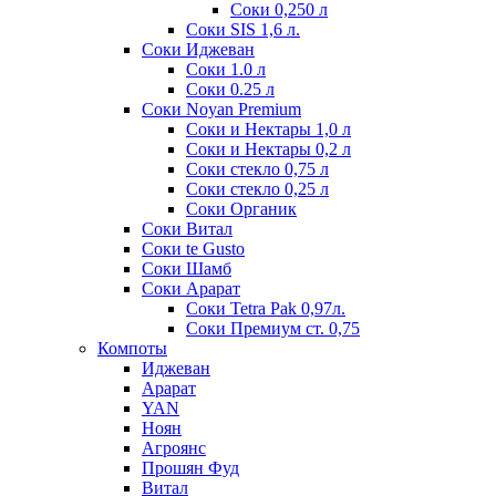
Соки 0,250 л
Соки SIS 1,6 л.
Соки Иджеван
Соки 1.0 л
Соки 0.25 л
Соки Noyan Premium
Соки и Нектары 1,0 л
Соки и Нектары 0,2 л
Соки стекло 0,75 л
Соки стекло 0,25 л
Соки Органик
Соки Витал
Соки te Gusto
Соки Шамб
Соки Арарат
Соки Tetra Pak 0,97л.
Соки Премиум ст. 0,75
Компоты
Иджеван
Арарат
YAN
Ноян
Агроянс
Прошян Фуд
Витал