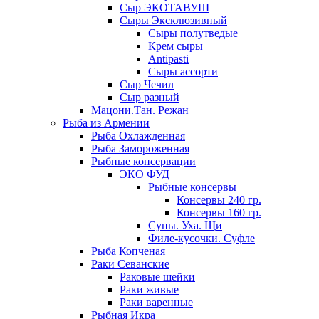
Сыр ЭКОТАВУШ
Сыры Эксклюзивный
Сыры полутведые
Крем сыры
Antipasti
Сыры ассорти
Сыр Чечил
Сыр разный
Мацони.Тан. Режан
Рыба из Армении
Рыба Охлажденная
Рыба Замороженная
Рыбные консервации
ЭКО ФУД
Рыбные консервы
Консервы 240 гр.
Консервы 160 гр.
Супы. Уха. Щи
Филе-кусочки. Суфле
Рыба Копченая
Раки Севанские
Раковые шейки
Раки живые
Раки варенные
Рыбная Икра