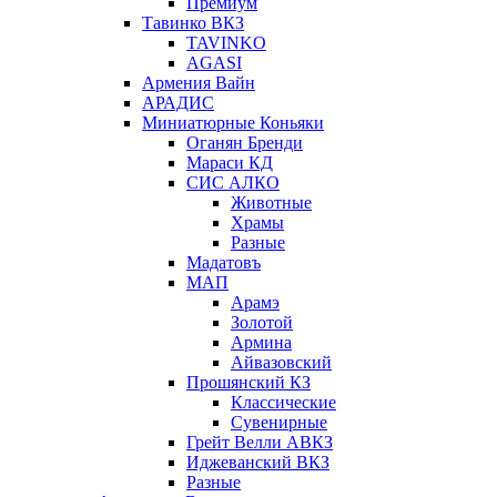
Премиум
Тавинко ВКЗ
TAVINKO
AGASI
Армения Вайн
АРАДИС
Миниатюрные Коньяки
Оганян Бренди
Мараси КД
СИС АЛКО
Животные
Храмы
Разные
Мадатовъ
МАП
Арамэ
Золотой
Армина
Айвазовский
Прошянский КЗ
Классические
Сувенирные
Грейт Велли АВКЗ
Иджеванский ВКЗ
Разные