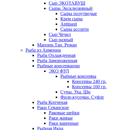
Сыр ЭКОТАВУШ
Сыры Эксклюзивный
Сыры полутведые
Крем сыры
Antipasti
Сыры ассорти
Сыр Чечил
Сыр разный
Мацони.Тан. Режан
Рыба из Армении
Рыба Охлажденная
Рыба Замороженная
Рыбные консервации
ЭКО ФУД
Рыбные консервы
Консервы 240 гр.
Консервы 160 гр.
Супы. Уха. Щи
Филе-кусочки. Суфле
Рыба Копченая
Раки Севанские
Раковые шейки
Раки живые
Раки варенные
Рыбная Икра