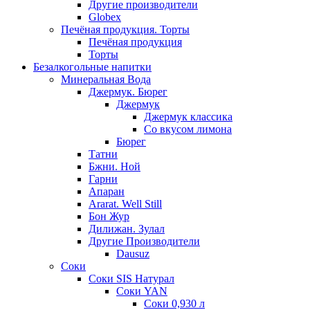
Другие производители
Globex
Печёная продукция. Торты
Печёная продукция
Торты
Безалкогольные напитки
Минеральная Вода
Джермук. Бюрег
Джермук
Джермук классика
Со вкусом лимона
Бюрег
Татни
Бжни. Ной
Гарни
Апаран
Ararat. Well Still
Бон Жур
Дилижан. Зулал
Другие Производители
Dausuz
Соки
Соки SIS Натурал
Соки YAN
Соки 0,930 л