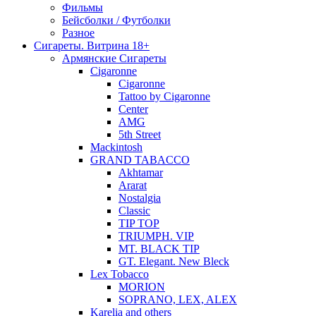
Фильмы
Бейсболки / Футболки
Разное
Сигареты. Витрина 18+
Армянские Сигареты
Cigaronne
Cigaronne
Tattoo by Cigaronne
Center
AMG
5th Street
Mackintosh
GRAND TABACCO
Akhtamar
Ararat
Nostalgia
Classic
TIP TOP
TRIUMPH. VIP
MT. BLACK TIP
GT. Elegant. New Bleck
Lex Tobacco
MORION
SOPRANO, LEX, ALEX
Karelia and others