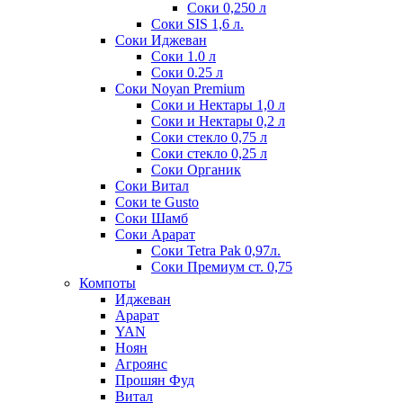
Соки 0,250 л
Соки SIS 1,6 л.
Соки Иджеван
Соки 1.0 л
Соки 0.25 л
Соки Noyan Premium
Соки и Нектары 1,0 л
Соки и Нектары 0,2 л
Соки стекло 0,75 л
Соки стекло 0,25 л
Соки Органик
Соки Витал
Соки te Gusto
Соки Шамб
Соки Арарат
Соки Tetra Pak 0,97л.
Соки Премиум ст. 0,75
Компоты
Иджеван
Арарат
YAN
Ноян
Агроянс
Прошян Фуд
Витал