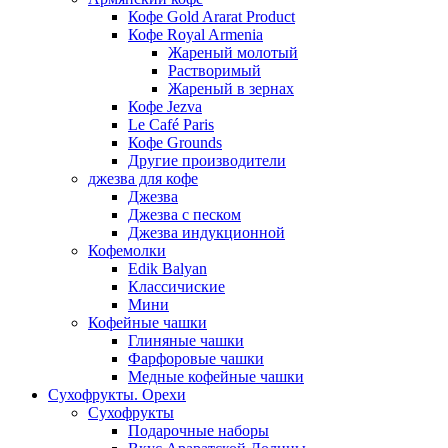
Кофе Gold Ararat Product
Кофе Royal Armenia
Жареный молотый
Растворимый
Жареный в зернах
Кофе Jezva
Le Café Paris
Кофе Grounds
Другие производители
джезва для кофе
Джезва
Джезва с песком
Джезва индукционной
Кофемолки
Edik Balyan
Классичиские
Мини
Кофейные чашки
Глиняные чашки
Фарфоровые чашки
Медные кофейные чашки
Сухофрукты. Орехи
Сухофрукты
Подарочные наборы