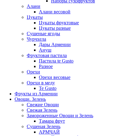
Наборы сухофруктов
Алани
Алани весовой
Цукаты
Цукаты фруктовые
Цукаты разные
Сушеные ягоды
Чурчхела
Дары Армении
Ануш
Фруктовая пастила
Пастила te Gusto
Разное
Орехи
Орехи весовые
Орехи в меду
Te Gusto
Фрукты из Армении
Овощи. Зелень
Свежие Овощи
Свежая Зелень
Замороженные Овощи и Зелень
Тамара фрут
Сушеная Зелень
АРМЧАЙ