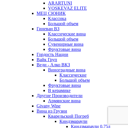
ARARTUNI
VOSKEVAZ ELITE
МЕЦ СЮНИК
Классика
Большой объем
Гиневан ВЗ
Классические вина
Большой объем
Сувенирные вина
Фруктовые вина
Гордость Нации
Вайк Груп
Веди - Алко ВКЗ
Виноградные вина
Классические
Большой объем
Фруктовые вина
В керамике
Другие Производители
Армянские вина
Givany Wine
Вина из Грузии
Кварельский Погреб
Киндзмараули
Киндзмараули 0,75л