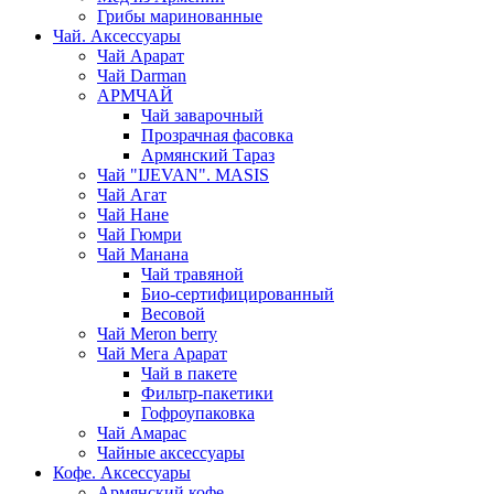
Грибы маринованные
Чай. Аксессуары
Чай Арарат
Чай Darman
АРМЧАЙ
Чай заварочный
Прозрачная фасовка
Армянский Тараз
Чай "IJEVAN". MASIS
Чай Агат
Чай Нане
Чай Гюмри
Чай Манана
Чай травяной
Био-сертифицированный
Весовой
Чай Meron berry
Чай Мега Арарат
Чай в пакете
Фильтр-пакетики
Гофроупаковка
Чай Амарас
Чайные аксессуары
Кофе. Аксессуары
Армянский кофе