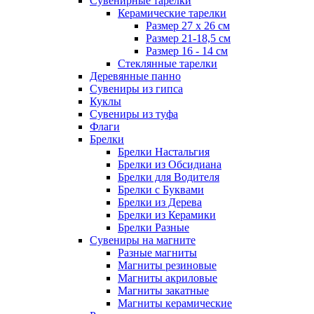
Сувенирные тарелки
Керамические тарелки
Размер 27 х 26 см
Размер 21-18,5 см
Размер 16 - 14 см
Стеклянные тарелки
Деревянные панно
Сувениры из гипса
Куклы
Сувениры из туфа
Флаги
Брелки
Брелки Настальгия
Брелки из Обсидиана
Брелки для Водителя
Брелки с Буквами
Брелки из Дерева
Брелки из Керамики
Брелки Разные
Сувениры на магните
Разные магниты
Магниты резиновые
Магниты акриловые
Магниты закатные
Магниты керамические