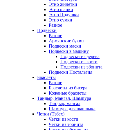
Этно жилетки
Этно шапки
Этно Подушки
Этно сумки
Разное
Подвески
Разное
Армянские буквы
Подвески маски
Подвески в машину
Подвески из дерева
Подвески из кости
Подвески из эбонита
Подвески Ностальгия
Браслеты
Разное
Браслеты из бисера
Кожаные браслеты
Тандыр, Мангал, Шампура
Тандыр, мангал
Шампура для шашлыка
Четки (Тзбех)
Четки из кости
Четки из эбонита
Четки из обсидиана