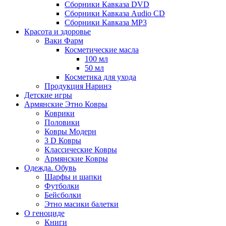
Сборники Кавказа DVD
Сборники Кавказа Audio CD
Сборники Кавказа MP3
Красота и здоровье
Ваки Фарм
Косметические масла
100 мл
50 мл
Косметика для ухода
Продукция Наринэ
Детские игры
Армянские Этно Ковры
Коврики
Половики
Ковры Модерн
3 D Ковры
Классические Ковры
Армянские Ковры
Одежда. Обувь
Шарфы и шапки
Футболки
Бейсболки
Этно масики балетки
О геноциде
Книги