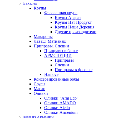
Бакалея
Крупы
Фасованная крупа
Крупы Арарат
Крупы Нат Продукт
Крупы Наша Деревня
Другие производители
Макароны
Лаваш. Матнакаш
Приправы. Специи
Приправы в банке
АРМСПЕЦИИ
Приправы
Специи
Приправы в фасовке
Hamove
Консервированные бобы
Соусы
Масло
Оливки
Оливки "Arm Eco"
Оливки AMADO
Оливки Aiello
Оливки Armenium
Мед из Армении