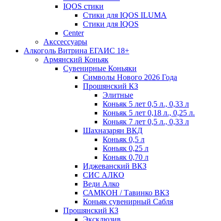
IQOS стики
Стики для IQOS ILUMA
Стики для IQOS
Сenter
Акссессуары
Алкоголь Витрина ЕГАИС 18+
Армянский Коньяк
Сувенирные Коньяки
Символы Нового 2026 Года
Прошянский КЗ
Элитные
Коньяк 5 лет 0,5 л., 0,33 л
Коньяк 5 лет 0,18 л., 0,25 л.
Коньяк 7 лет 0,5 л., 0,33 л
Шахназарян ВКД
Коньяк 0,5 л
Коньяк 0,25 л
Коньяк 0,70 л
Иджеванский ВКЗ
СИС АЛКО
Веди Алко
САМКОН / Тавинко ВКЗ
Коньяк сувенирный Сабля
Прошянский КЗ
Эксклюзив