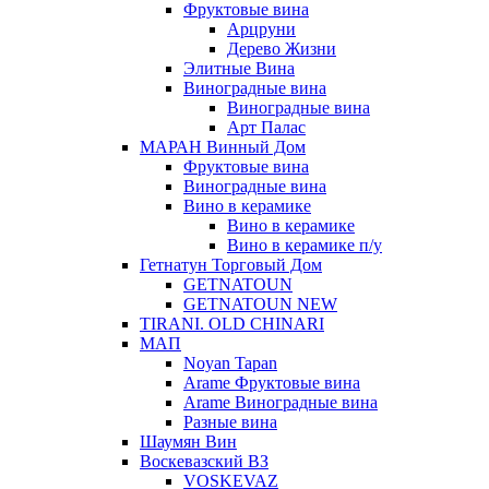
Фруктовые вина
Арцруни
Дерево Жизни
Элитные Вина
Виноградные вина
Виноградные вина
Арт Палас
МАРАН Винный Дом
Фруктовые вина
Виноградные вина
Вино в керамике
Вино в керамике
Вино в керамике п/у
Гетнатун Торговый Дом
GETNATOUN
GETNATOUN NEW
TIRANI. OLD CHINARI
МАП
Noyan Tapan
Arame Фруктовые вина
Arame Виноградные вина
Разные вина
Шаумян Вин
Воскевазский ВЗ
VOSKEVAZ