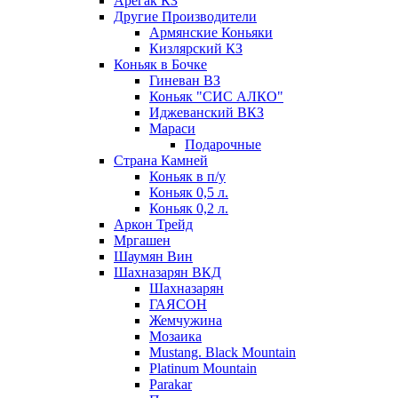
Арегак КЗ
Другие Производители
Армянские Коньяки
Кизлярский КЗ
Коньяк в Бочке
Гиневан ВЗ
Коньяк "СИС АЛКО"
Иджеванский ВКЗ
Мараси
Подарочные
Страна Камней
Коньяк в п/у
Коньяк 0,5 л.
Коньяк 0,2 л.
Аркон Трейд
Мргашен
Шаумян Вин
Шахназарян ВКД
Шахназарян
ГАЯСОН
Жемчужина
Мозаика
Mustang. Black Mountain
Platinum Mountain
Parakar