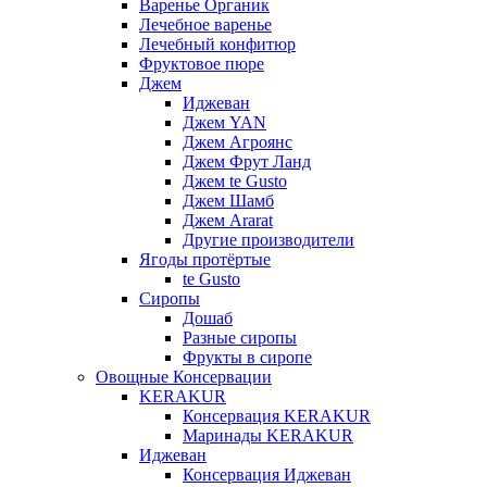
Варенье Органик
Лечебное варенье
Лечебный конфитюр
Фруктовое пюре
Джем
Иджеван
Джем YAN
Джем Агроянс
Джем Фрут Ланд
Джем te Gusto
Джем Шамб
Джем Ararat
Другие производители
Ягоды протёртые
te Gusto
Сиропы
Дошаб
Разные сиропы
Фрукты в сиропе
Овощные Консервации
KERAKUR
Консервация KERAKUR
Маринады KERAKUR
Иджеван
Консервация Иджеван