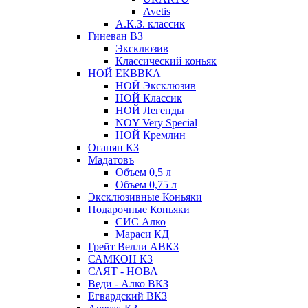
Avetis
А.К.З. классик
Гиневан ВЗ
Эксклюзив
Классический коньяк
НОЙ ЕКВВКА
НОЙ Эксклюзив
НОЙ Классик
НОЙ Легенды
NOY Very Speсial
НОЙ Кремлин
Оганян КЗ
Мадатовъ
Объем 0,5 л
Объем 0,75 л
Эксклюзивные Коньяки
Подарочные Коньяки
СИС Алко
Мараси КД
Грейт Велли АВКЗ
САМКОН КЗ
САЯТ - НОВА
Веди - Алко ВКЗ
Егвардский ВКЗ