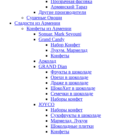
Прозрачная фасовка
Армянский Тараз
Другие производители
Сушеные Овощи
Сладости из Армении
Конфеты из Армении
Sonuar. Mark Sevouni
Grand Candy
Набор Конфет
Лукум. Мармелад
Конфеты
Арколад
GRAND Dian
Фрукты в шоколаде
Орехи в шоколаде
Драже в шоколаде
ШокоХит в шоколаде
Семечки в шоколаде
Наборы конфет
JOYCO
Наборы конфет
Сухофрукты в шоколаде
Мармелад. Лукум
Шоколадные плитки
Конфеты