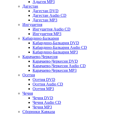
Адыгея MP3
Дагестан
Дагестан DVD
Дагестан Audio CD
Дагестан MP3
Ингушетия
Ингушетия Audio CD
Ингушетия MP3
Кабардино-Балкария
Кабардино-Балкария DVD
Кабардино-Балкария Audio CD
Кабардино-Балкария MP3
Карачаево-Черкесия
Карачаево-Черкесия DVD
Карачаево-Черкесия Audio CD
Карачаево-Черкесия MP3
Осетия
Осетия DVD
Осетия Audio CD
Осетия MP3
Чечня
Чечня DVD
Чечня Audio CD
Чечня MP3
Сборники Кавказа