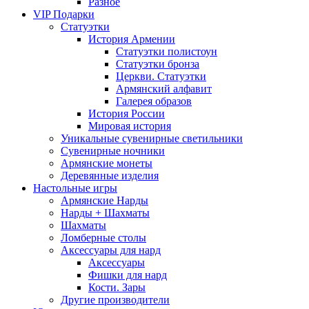
Разное
VIP Подарки
Статуэтки
История Армении
Статуэтки полистоун
Статуэтки бронза
Церкви. Статуэтки
Армянский алфавит
Галерея образов
История России
Мировая история
Уникальные сувенирные светильники
Сувенирные ночники
Армянские монеты
Деревянные изделия
Настольные игры
Армянские Нарды
Нарды + Шахматы
Шахматы
Ломберные столы
Аксессуары для нард
Аксессуары
Фишки для нард
Кости. Зары
Другие производители