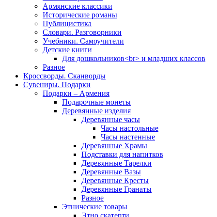
Армянские классики
Исторические романы
Публицистика
Словари. Разговорники
Учебники. Самоучители
Детские книги
Для дошкольников<br> и младших классов
Разное
Кроссворды. Сканворды
Сувениры. Подарки
Подарки – Армения
Подарочные монеты
Деревянные изделия
Деревянные часы
Часы настольные
Часы настенные
Деревянные Храмы
Подставки для напитков
Деревянные Тарелки
Деревянные Вазы
Деревянные Кресты
Деревянные Гранаты
Разное
Этнические товары
Этно скатерти