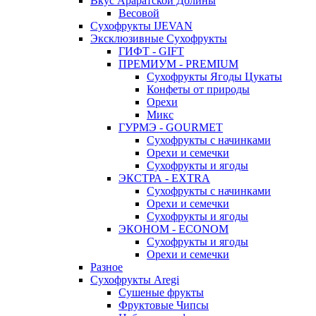
Вкус Араратской Долины
Весовой
Сухофрукты IJEVAN
Эксклюзивные Сухофрукты
ГИФТ - GIFT
ПРЕМИУМ - PREMIUM
Сухофрукты Ягоды Цукаты
Конфеты от природы
Орехи
Микс
ГУРМЭ - GOURMET
Сухофрукты с начинками
Орехи и семечки
Сухофрукты и ягоды
ЭКСТРА - EXTRA
Сухофрукты с начинками
Орехи и семечки
Сухофрукты и ягоды
ЭКОНОМ - ECONOM
Сухофрукты и ягоды
Орехи и семечки
Разное
Сухофрукты Aregi
Сушеные фрукты
Фруктовые Чипсы