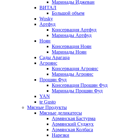
Маринады Иджеван
ВИТАЛ
Большой объем
Wosky
Артфуд
Консервация Артфуд
Маринады Артфуд
Ноян
Консервация Ноян
Маринады Ноян
Сады Арагаца
Агроянс
Консервация Агроянс
Маринады Агроянс
Прошян Фуд
Консервация Прошян Фуд
Маринады Прошян Фуд
YAN
te Gusto
Мясные Продукты
Мясные деликатесы
Армянская Бастурма
Армянский Суджух
Армянская Колбаса
Нарезки