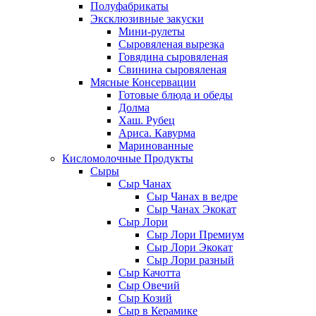
Полуфабрикаты
Эксклюзивные закуски
Мини-рулеты
Сыровяленая вырезка
Говядина сыровяленая
Свинина сыровяленая
Мясные Консервации
Готовые блюда и обеды
Долма
Хаш. Рубец
Ариса. Кавурма
Маринованные
Кисломолочные Продукты
Сыры
Сыр Чанах
Сыр Чанах в ведре
Сыр Чанах Экокат
Сыр Лори
Сыр Лори Премиум
Сыр Лори Экокат
Сыр Лори разный
Сыр Качотта
Сыр Овечий
Сыр Козий
Сыр в Керамике