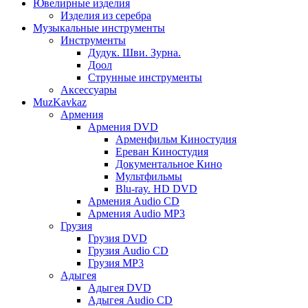
Ювелирные изделия
Изделия из серебра
Музыкальные инструменты
Инструменты
Дудук. Шви. Зурна.
Доол
Струнные инструменты
Аксессуары
MuzKavkaz
Армения
Армения DVD
Арменфильм Киностудия
Ереван Киностудия
Документальное Кино
Мультфильмы
Blu-ray. HD DVD
Армения Audio CD
Армения Audio MP3
Грузия
Грузия DVD
Грузия Audio CD
Грузия MP3
Адыгея
Адыгея DVD
Адыгея Audio CD