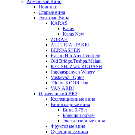
Армянское Вино
Новинки
Старые вина
Элитные Вина
KARAS
Karas
Karas New
ZORAH
ALLURIA. TAKRI.
BERDASHEN
Kataro.Hin Areni.Voskeni
Old Bridge.Tushpa.Malani
KEUSH. Z’art. KOUASH
Jraghatspanyan Winery
Voskevaz - Qotot
Trinity. KOOR. Jan
VAN ARDI
Иджеванский ВКЗ
Коллекционные вина
Виноградные вина
Вина 0,75 л
Большой объем
Эксклюзивные вина
Фруктовые вина
Cувенирные вина