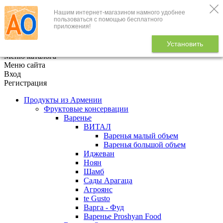
Нашим интернет-магазином намного удобнее
+7 (495) 646-888-1
пользоваться с помощью бесплатного
приложения!
В корзине
0
товаров
Установить
x
Меню каталога
Меню сайта
Вход
Регистрация
Продукты из Армении
Фруктовые консервации
Варенье
ВИТАЛ
Варенья малый объем
Варенья большой объем
Иджеван
Ноян
Шамб
Сады Арагаца
Агроянс
te Gusto
Варга - Фуд
Варенье Proshyan Food