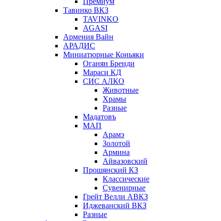
Премиум
Тавинко ВКЗ
TAVINKO
AGASI
Армения Вайн
АРАДИС
Миниатюрные Коньяки
Оганян Бренди
Мараси КД
СИС АЛКО
Животные
Храмы
Разные
Мадатовъ
МАП
Арамэ
Золотой
Армина
Айвазовский
Прошянский КЗ
Классические
Сувенирные
Грейт Велли АВКЗ
Иджеванский ВКЗ
Разные