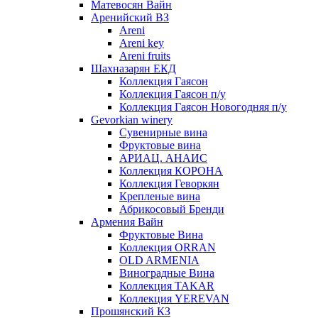
Матевосян Вайн
Аренийский ВЗ
Areni
Areni key
Areni fruits
Шахназарян ЕКД
Коллекция Гаясон
Коллекция Гаясон п/у
Коллекция Гаясон Новогодняя п/у
Gevorkian winery
Сувенирные вина
Фруктовые вина
АРИАЦ. АНАИС
Коллекция КОРОНА
Коллекция Геворкян
Крепленые вина
Абрикосовый Бренди
Армения Вайн
Фруктовые Вина
Коллекция ORRAN
OLD ARMENIA
Виноградные Вина
Коллекция TAKAR
Коллекция YEREVAN
Прошянский КЗ