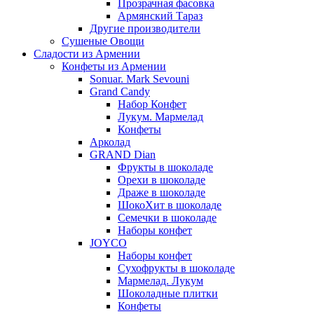
Прозрачная фасовка
Армянский Тараз
Другие производители
Сушеные Овощи
Сладости из Армении
Конфеты из Армении
Sonuar. Mark Sevouni
Grand Candy
Набор Конфет
Лукум. Мармелад
Конфеты
Арколад
GRAND Dian
Фрукты в шоколаде
Орехи в шоколаде
Драже в шоколаде
ШокоХит в шоколаде
Семечки в шоколаде
Наборы конфет
JOYCO
Наборы конфет
Сухофрукты в шоколаде
Мармелад. Лукум
Шоколадные плитки
Конфеты