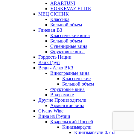
ARARTUNI
VOSKEVAZ ELITE
МЕЦ СЮНИК
Классика
Большой объем
Гиневан ВЗ
Классические вина
Большой объем
Сувенирные вина
Фруктовые вина
Гордость Нации
Вайк Груп
Веди - Алко ВКЗ
Виноградные вина
Классические
Большой объем
Фруктовые вина
В керамике
Другие Производители
Армянские вина
Givany Wine
Вина из Грузии
Кварельский Погреб
Киндзмараули
Киндзмараули 0,75л