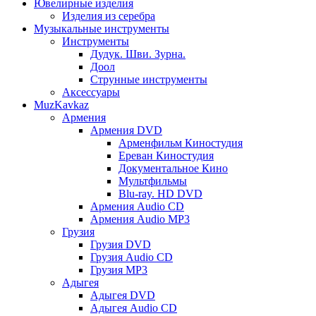
Ювелирные изделия
Изделия из серебра
Музыкальные инструменты
Инструменты
Дудук. Шви. Зурна.
Доол
Струнные инструменты
Аксессуары
MuzKavkaz
Армения
Армения DVD
Арменфильм Киностудия
Ереван Киностудия
Документальное Кино
Мультфильмы
Blu-ray. HD DVD
Армения Audio CD
Армения Audio MP3
Грузия
Грузия DVD
Грузия Audio CD
Грузия MP3
Адыгея
Адыгея DVD
Адыгея Audio CD