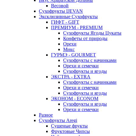
Вкус Араратской Долины
Весовой
Сухофрукты IJEVAN
Эксклюзивные Сухофрукты
ГИФТ - GIFT
ПРЕМИУМ - PREMIUM
Сухофрукты Ягоды Цукаты
Конфеты от природы
Орехи
Микс
ГУРМЭ - GOURMET
Сухофрукты с начинками
Орехи и семечки
Сухофрукты и ягоды
ЭКСТРА - EXTRA
Сухофрукты с начинками
Орехи и семечки
Сухофрукты и ягоды
ЭКОНОМ - ECONOM
Сухофрукты и ягоды
Орехи и семечки
Разное
Сухофрукты Aregi
Сушеные фрукты
Фруктовые Чипсы