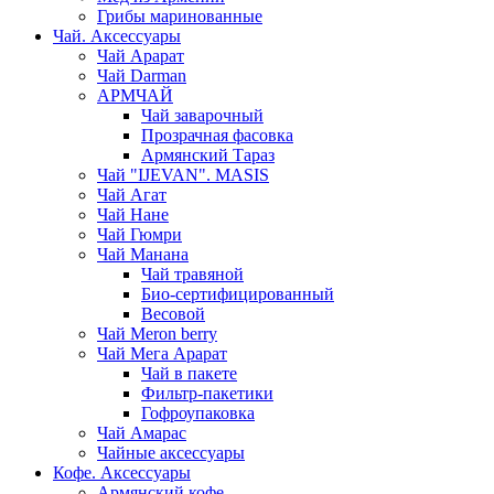
Грибы маринованные
Чай. Аксессуары
Чай Арарат
Чай Darman
АРМЧАЙ
Чай заварочный
Прозрачная фасовка
Армянский Тараз
Чай "IJEVAN". MASIS
Чай Агат
Чай Нане
Чай Гюмри
Чай Манана
Чай травяной
Био-сертифицированный
Весовой
Чай Meron berry
Чай Мега Арарат
Чай в пакете
Фильтр-пакетики
Гофроупаковка
Чай Амарас
Чайные аксессуары
Кофе. Аксессуары
Армянский кофе