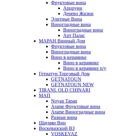
Фруктовые вина
Арцруни
Дерево Жизни
Элитные Вина
Виноградные вина
Виноградные вина
Арт Палас
МАРАН Винный Дом
Фруктовые вина
Виноградные вина
Вино в керамике
Вино в керамике
Вино в керамике п/у
Гетнатун Торговый Дом
GETNATOUN
GETNATOUN NEW
TIRANI. OLD CHINARI
МАП
Noyan Tapan
Arame Фруктовые вина
Arame Виноградные вина
Разные вина
Шаумян Вин
Воскевазский ВЗ
VOSKEVAZ