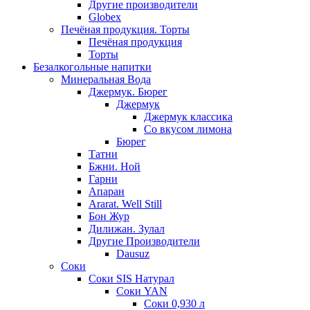
Другие производители
Globex
Печёная продукция. Торты
Печёная продукция
Торты
Безалкогольные напитки
Минеральная Вода
Джермук. Бюрег
Джермук
Джермук классика
Со вкусом лимона
Бюрег
Татни
Бжни. Ной
Гарни
Апаран
Ararat. Well Still
Бон Жур
Дилижан. Зулал
Другие Производители
Dausuz
Соки
Соки SIS Натурал
Соки YAN
Соки 0,930 л