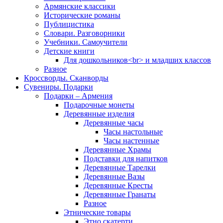
Армянские классики
Исторические романы
Публицистика
Словари. Разговорники
Учебники. Самоучители
Детские книги
Для дошкольников<br> и младших классов
Разное
Кроссворды. Сканворды
Сувениры. Подарки
Подарки – Армения
Подарочные монеты
Деревянные изделия
Деревянные часы
Часы настольные
Часы настенные
Деревянные Храмы
Подставки для напитков
Деревянные Тарелки
Деревянные Вазы
Деревянные Кресты
Деревянные Гранаты
Разное
Этнические товары
Этно скатерти