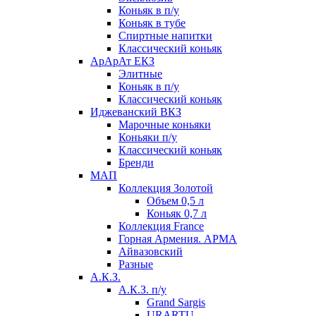
Коньяк в п/у
Коньяк в тубе
Спиртные напитки
Классический коньяк
АрАрАт ЕКЗ
Элитные
Коньяк в п/у
Классический коньяк
Иджеванский ВКЗ
Марочные коньяки
Коньяки п/у
Классический коньяк
Бренди
МАП
Коллекция Золотой
Объем 0,5 л
Коньяк 0,7 л
Коллекция France
Горная Армения. АРМА
Айвазовский
Разные
А.К.З.
А.К.З. п/у
Grand Sargis
URARTU