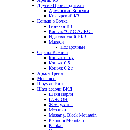
Арегак КЗ
Другие Производители
Армянские Коньяки
Кизлярский КЗ
Коньяк в Бочке
Гиневан ВЗ
Коньяк "СИС АЛКО"
Иджеванский ВКЗ
Мараси
Подарочные
Страна Камней
Коньяк в п/у
Коньяк 0,5 л.
Коньяк 0,2 л.
Аркон Трейд
Мргашен
Шаумян Вин
Шахназарян ВКД
Шахназарян
ГАЯСОН
Жемчужина
Мозаика
Mustang. Black Mountain
Platinum Mountain
Parakar