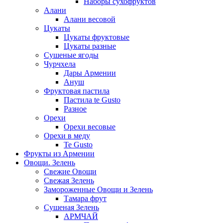
Наборы сухофруктов
Алани
Алани весовой
Цукаты
Цукаты фруктовые
Цукаты разные
Сушеные ягоды
Чурчхела
Дары Армении
Ануш
Фруктовая пастила
Пастила te Gusto
Разное
Орехи
Орехи весовые
Орехи в меду
Te Gusto
Фрукты из Армении
Овощи. Зелень
Свежие Овощи
Свежая Зелень
Замороженные Овощи и Зелень
Тамара фрут
Сушеная Зелень
АРМЧАЙ