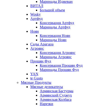
Маринады Иджеван
ВИТАЛ
Большой объем
Wosky
Артфуд
Консервация Артфуд
Маринады Артфуд
Ноян
Консервация Ноян
Маринады Ноян
Сады Арагаца
Агроянс
Консервация Агроянс
Маринады Агроянс
Прошян Фуд
Консервация Прошян Фуд
Маринады Прошян Фуд
YAN
te Gusto
Мясные Продукты
Мясные деликатесы
Армянская Бастурма
Армянский Суджух
Армянская Колбаса
Нарезки