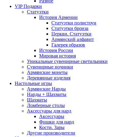
Разное
VIP Подарки
Статуэтки
История Армении
Статуэтки полистоун
Статуэтки бронза
Церкви. Статуэтки
Армянский алфавит
Галерея образов
История России
Мировая история
Уникальные сувенирные светильники
Сувенирные ночники
Армянские монеты
Деревянные изделия
Настольные игры
Армянские Нарды
Нарды + Шахматы
Шахматы
Ломберные столы
Аксессуары для нард
Аксессуары
Фишки для нард
Кости. Зары
Другие производители