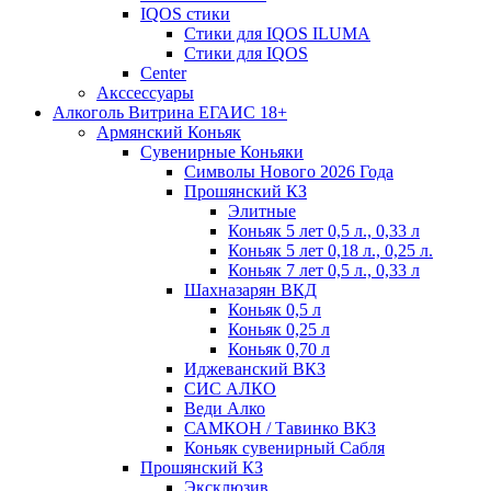
IQOS стики
Стики для IQOS ILUMA
Стики для IQOS
Сenter
Акссессуары
Алкоголь Витрина ЕГАИС 18+
Армянский Коньяк
Сувенирные Коньяки
Символы Нового 2026 Года
Прошянский КЗ
Элитные
Коньяк 5 лет 0,5 л., 0,33 л
Коньяк 5 лет 0,18 л., 0,25 л.
Коньяк 7 лет 0,5 л., 0,33 л
Шахназарян ВКД
Коньяк 0,5 л
Коньяк 0,25 л
Коньяк 0,70 л
Иджеванский ВКЗ
СИС АЛКО
Веди Алко
САМКОН / Тавинко ВКЗ
Коньяк сувенирный Сабля
Прошянский КЗ
Эксклюзив