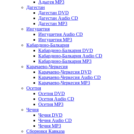
Адыгея MP3
Дагестан
Дагестан DVD
Дагестан Audio CD
Дагестан MP3
Ингушетия
Ингушетия Audio CD
Ингушетия MP3
Кабардино-Балкария
Кабардино-Балкария DVD
Кабардино-Балкария Audio CD
Кабардино-Балкария MP3
Карачаево-Черкесия
Карачаево-Черкесия DVD
Карачаево-Черкесия Audio CD
Карачаево-Черкесия MP3
Осетия
Осетия DVD
Осетия Audio CD
Осетия MP3
Чечня
Чечня DVD
Чечня Audio CD
Чечня MP3
Сборники Кавказа