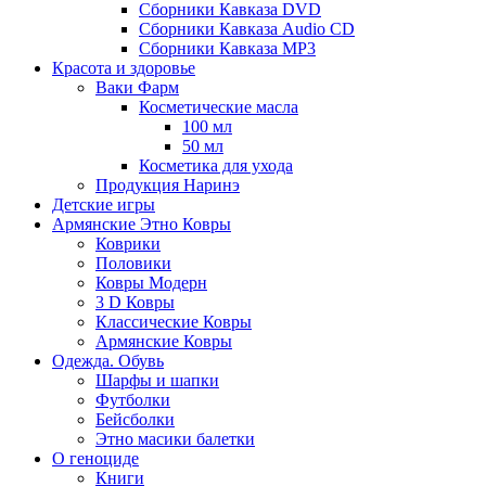
Сборники Кавказа DVD
Сборники Кавказа Audio CD
Сборники Кавказа MP3
Красота и здоровье
Ваки Фарм
Косметические масла
100 мл
50 мл
Косметика для ухода
Продукция Наринэ
Детские игры
Армянские Этно Ковры
Коврики
Половики
Ковры Модерн
3 D Ковры
Классические Ковры
Армянские Ковры
Одежда. Обувь
Шарфы и шапки
Футболки
Бейсболки
Этно масики балетки
О геноциде
Книги