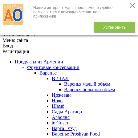
Нашим интернет-магазином намного удобнее
+7 (495) 646-888-1
пользоваться с помощью бесплатного
приложения!
В корзине
0
товаров
Установить
x
Меню каталога
Меню сайта
Вход
Регистрация
Продукты из Армении
Фруктовые консервации
Варенье
ВИТАЛ
Варенья малый объем
Варенья большой объем
Иджеван
Ноян
Шамб
Сады Арагаца
Агроянс
te Gusto
Варга - Фуд
Варенье Proshyan Food