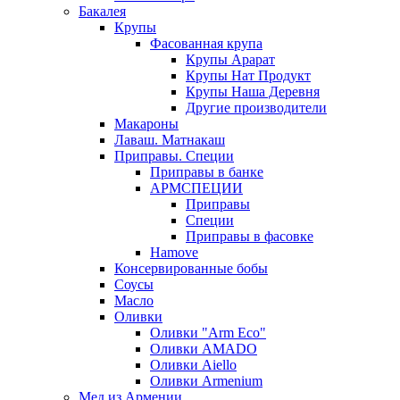
Бакалея
Крупы
Фасованная крупа
Крупы Арарат
Крупы Нат Продукт
Крупы Наша Деревня
Другие производители
Макароны
Лаваш. Матнакаш
Приправы. Специи
Приправы в банке
АРМСПЕЦИИ
Приправы
Специи
Приправы в фасовке
Hamove
Консервированные бобы
Соусы
Масло
Оливки
Оливки "Arm Eco"
Оливки AMADO
Оливки Aiello
Оливки Armenium
Мед из Армении