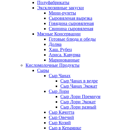
Полуфабрикаты
Эксклюзивные закуски
Мини-рулеты
Сыровяленая вырезка
Говядина сыровяленая
Свинина сыровяленая
Мясные Консервации
Готовые блюда и обеды
Долма
Хаш. Рубец
Ариса. Кавурма
Маринованные
Кисломолочные Продукты
Сыры
Сыр Чанах
Сыр Чанах в ведре
Сыр Чанах Экокат
Сыр Лори
Сыр Лори Премиум
Сыр Лори Экокат
Сыр Лори разный
Сыр Качотта
Сыр Овечий
Сыр Козий
Сыр в Керамике