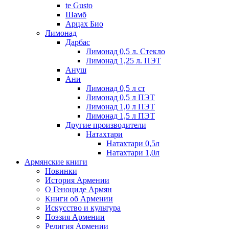
te Gusto
Шамб
Арцах Био
Лимонад
Дарбас
Лимонад 0,5 л. Стекло
Лимонад 1,25 л. ПЭТ
Ануш
Ани
Лимонад 0,5 л ст
Лимонад 0,5 л ПЭТ
Лимонад 1,0 л ПЭТ
Лимонад 1,5 л ПЭТ
Другие производители
Натахтари
Натахтари 0,5л
Натахтари 1,0л
Армянские книги
Новинки
История Армении
О Геноциде Армян
Книги об Армении
Иcкусство и культура
Поэзия Армении
Религия Армении