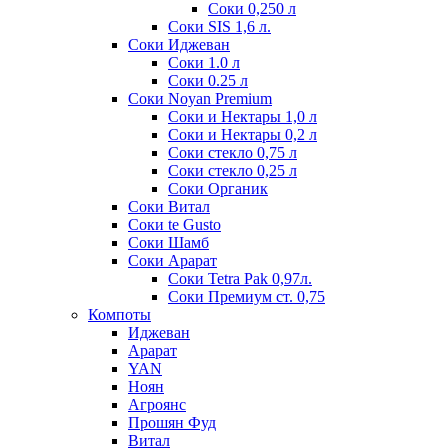
Соки 0,250 л
Соки SIS 1,6 л.
Соки Иджеван
Соки 1.0 л
Соки 0.25 л
Соки Noyan Premium
Соки и Нектары 1,0 л
Соки и Нектары 0,2 л
Соки стекло 0,75 л
Соки стекло 0,25 л
Соки Органик
Соки Витал
Соки te Gusto
Соки Шамб
Соки Арарат
Соки Tetra Pak 0,97л.
Соки Премиум ст. 0,75
Компоты
Иджеван
Арарат
YAN
Ноян
Агроянс
Прошян Фуд
Витал