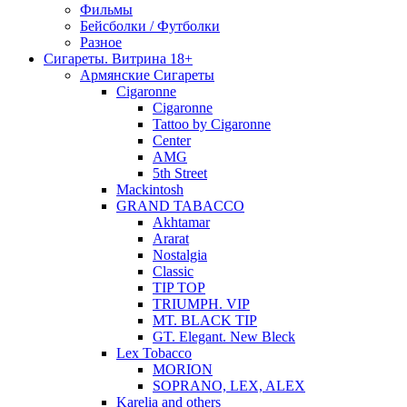
Фильмы
Бейсболки / Футболки
Разное
Сигареты. Витрина 18+
Армянские Сигареты
Cigaronne
Cigaronne
Tattoo by Cigaronne
Center
AMG
5th Street
Mackintosh
GRAND TABACCO
Akhtamar
Ararat
Nostalgia
Classic
TIP TOP
TRIUMPH. VIP
MT. BLACK TIP
GT. Elegant. New Bleck
Lex Tobacco
MORION
SOPRANO, LEX, ALEX
Karelia and others