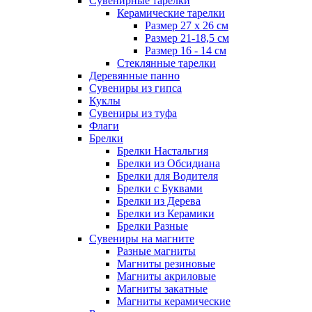
Сувенирные тарелки
Керамические тарелки
Размер 27 х 26 см
Размер 21-18,5 см
Размер 16 - 14 см
Стеклянные тарелки
Деревянные панно
Сувениры из гипса
Куклы
Сувениры из туфа
Флаги
Брелки
Брелки Настальгия
Брелки из Обсидиана
Брелки для Водителя
Брелки с Буквами
Брелки из Дерева
Брелки из Керамики
Брелки Разные
Сувениры на магните
Разные магниты
Магниты резиновые
Магниты акриловые
Магниты закатные
Магниты керамические