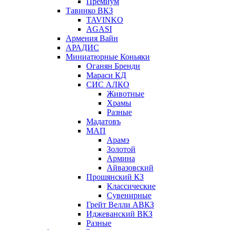
Премиум
Тавинко ВКЗ
TAVINKO
AGASI
Армения Вайн
АРАДИС
Миниатюрные Коньяки
Оганян Бренди
Мараси КД
СИС АЛКО
Животные
Храмы
Разные
Мадатовъ
МАП
Арамэ
Золотой
Армина
Айвазовский
Прошянский КЗ
Классические
Сувенирные
Грейт Велли АВКЗ
Иджеванский ВКЗ
Разные