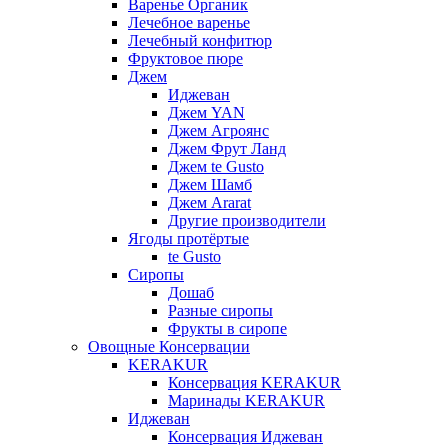
Варенье Органик
Лечебное варенье
Лечебный конфитюр
Фруктовое пюре
Джем
Иджеван
Джем YAN
Джем Агроянс
Джем Фрут Ланд
Джем te Gusto
Джем Шамб
Джем Ararat
Другие производители
Ягоды протёртые
te Gusto
Сиропы
Дошаб
Разные сиропы
Фрукты в сиропе
Овощные Консервации
KERAKUR
Консервация KERAKUR
Маринады KERAKUR
Иджеван
Консервация Иджеван