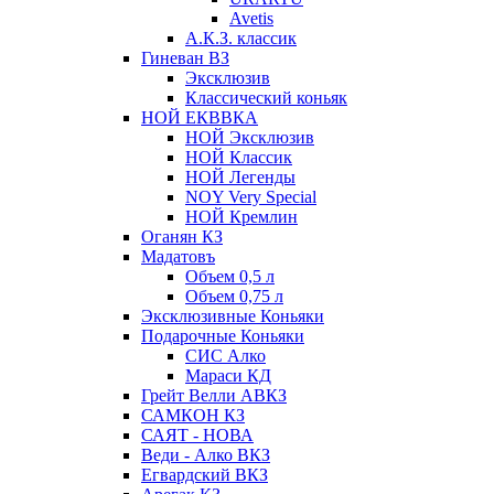
Avetis
А.К.З. классик
Гиневан ВЗ
Эксклюзив
Классический коньяк
НОЙ ЕКВВКА
НОЙ Эксклюзив
НОЙ Классик
НОЙ Легенды
NOY Very Speсial
НОЙ Кремлин
Оганян КЗ
Мадатовъ
Объем 0,5 л
Объем 0,75 л
Эксклюзивные Коньяки
Подарочные Коньяки
СИС Алко
Мараси КД
Грейт Велли АВКЗ
САМКОН КЗ
САЯТ - НОВА
Веди - Алко ВКЗ
Егвардский ВКЗ