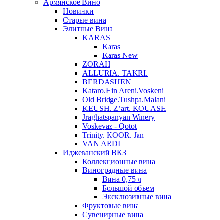
Армянское Вино
Новинки
Старые вина
Элитные Вина
KARAS
Karas
Karas New
ZORAH
ALLURIA. TAKRI.
BERDASHEN
Kataro.Hin Areni.Voskeni
Old Bridge.Tushpa.Malani
KEUSH. Z’art. KOUASH
Jraghatspanyan Winery
Voskevaz - Qotot
Trinity. KOOR. Jan
VAN ARDI
Иджеванский ВКЗ
Коллекционные вина
Виноградные вина
Вина 0,75 л
Большой объем
Эксклюзивные вина
Фруктовые вина
Cувенирные вина