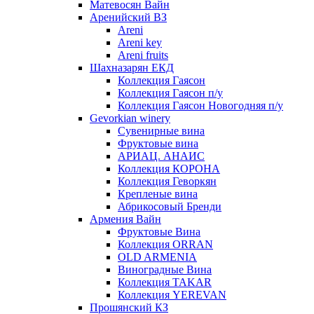
Матевосян Вайн
Аренийский ВЗ
Areni
Areni key
Areni fruits
Шахназарян ЕКД
Коллекция Гаясон
Коллекция Гаясон п/у
Коллекция Гаясон Новогодняя п/у
Gevorkian winery
Сувенирные вина
Фруктовые вина
АРИАЦ. АНАИС
Коллекция КОРОНА
Коллекция Геворкян
Крепленые вина
Абрикосовый Бренди
Армения Вайн
Фруктовые Вина
Коллекция ORRAN
OLD ARMENIA
Виноградные Вина
Коллекция TAKAR
Коллекция YEREVAN
Прошянский КЗ