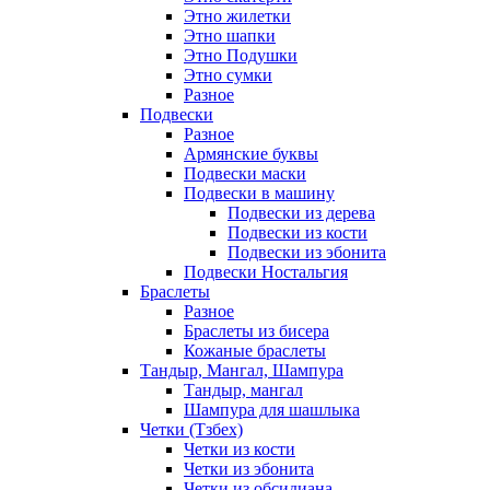
Этно жилетки
Этно шапки
Этно Подушки
Этно сумки
Разное
Подвески
Разное
Армянские буквы
Подвески маски
Подвески в машину
Подвески из дерева
Подвески из кости
Подвески из эбонита
Подвески Ностальгия
Браслеты
Разное
Браслеты из бисера
Кожаные браслеты
Тандыр, Мангал, Шампура
Тандыр, мангал
Шампура для шашлыка
Четки (Тзбех)
Четки из кости
Четки из эбонита
Четки из обсидиана