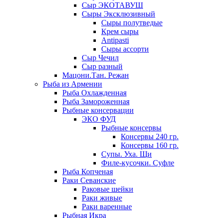
Сыр ЭКОТАВУШ
Сыры Эксклюзивный
Сыры полутведые
Крем сыры
Antipasti
Сыры ассорти
Сыр Чечил
Сыр разный
Мацони.Тан. Режан
Рыба из Армении
Рыба Охлажденная
Рыба Замороженная
Рыбные консервации
ЭКО ФУД
Рыбные консервы
Консервы 240 гр.
Консервы 160 гр.
Супы. Уха. Щи
Филе-кусочки. Суфле
Рыба Копченая
Раки Севанские
Раковые шейки
Раки живые
Раки варенные
Рыбная Икра