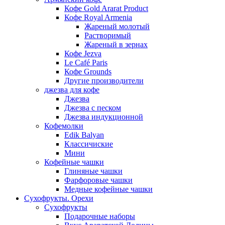
Кофе Gold Ararat Product
Кофе Royal Armenia
Жареный молотый
Растворимый
Жареный в зернах
Кофе Jezva
Le Café Paris
Кофе Grounds
Другие производители
джезва для кофе
Джезва
Джезва с песком
Джезва индукционной
Кофемолки
Edik Balyan
Классичиские
Мини
Кофейные чашки
Глиняные чашки
Фарфоровые чашки
Медные кофейные чашки
Сухофрукты. Орехи
Сухофрукты
Подарочные наборы