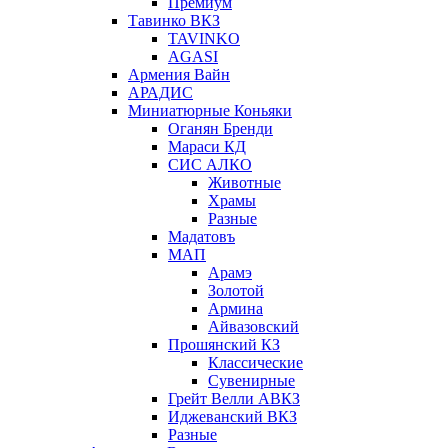
Премиум
Тавинко ВКЗ
TAVINKO
AGASI
Армения Вайн
АРАДИС
Миниатюрные Коньяки
Оганян Бренди
Мараси КД
СИС АЛКО
Животные
Храмы
Разные
Мадатовъ
МАП
Арамэ
Золотой
Армина
Айвазовский
Прошянский КЗ
Классические
Сувенирные
Грейт Велли АВКЗ
Иджеванский ВКЗ
Разные