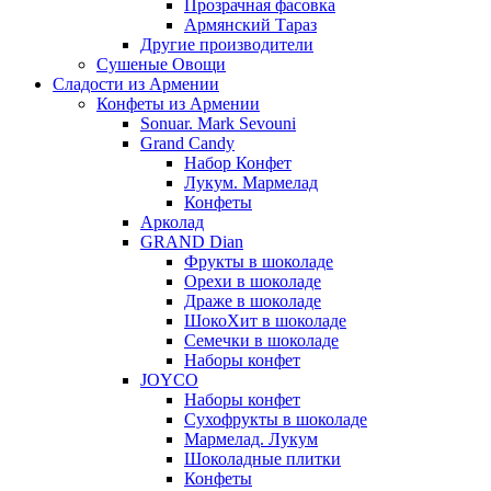
Прозрачная фасовка
Армянский Тараз
Другие производители
Сушеные Овощи
Сладости из Армении
Конфеты из Армении
Sonuar. Mark Sevouni
Grand Candy
Набор Конфет
Лукум. Мармелад
Конфеты
Арколад
GRAND Dian
Фрукты в шоколаде
Орехи в шоколаде
Драже в шоколаде
ШокоХит в шоколаде
Семечки в шоколаде
Наборы конфет
JOYCO
Наборы конфет
Сухофрукты в шоколаде
Мармелад. Лукум
Шоколадные плитки
Конфеты