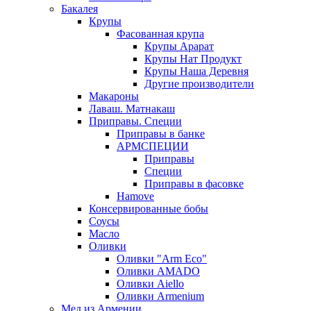
Бакалея
Крупы
Фасованная крупа
Крупы Арарат
Крупы Нат Продукт
Крупы Наша Деревня
Другие производители
Макароны
Лаваш. Матнакаш
Приправы. Специи
Приправы в банке
АРМСПЕЦИИ
Приправы
Специи
Приправы в фасовке
Hamove
Консервированные бобы
Соусы
Масло
Оливки
Оливки "Arm Eco"
Оливки AMADO
Оливки Aiello
Оливки Armenium
Мед из Армении