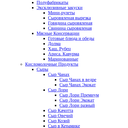
Полуфабрикаты
Эксклюзивные закуски
Мини-рулеты
Сыровяленая вырезка
Говядина сыровяленая
Свинина сыровяленая
Мясные Консервации
Готовые блюда и обеды
Долма
Хаш. Рубец
Ариса. Кавурма
Маринованные
Кисломолочные Продукты
Сыры
Сыр Чанах
Сыр Чанах в ведре
Сыр Чанах Экокат
Сыр Лори
Сыр Лори Премиум
Сыр Лори Экокат
Сыр Лори разный
Сыр Качотта
Сыр Овечий
Сыр Козий
Сыр в Керамике