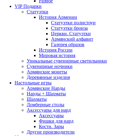
Разное
VIP Подарки
Статуэтки
История Армении
Статуэтки полистоун
Статуэтки бронза
Церкви. Статуэтки
Армянский алфавит
Галерея образов
История России
Мировая история
Уникальные сувенирные светильники
Сувенирные ночники
Армянские монеты
Деревянные изделия
Настольные игры
Армянские Нарды
Нарды + Шахматы
Шахматы
Ломберные столы
Аксессуары для нард
Аксессуары
Фишки для нард
Кости. Зары
Другие производители