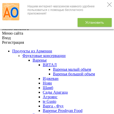
Нашим интернет-магазином намного удобнее
+7 (495) 646-888-1
пользоваться с помощью бесплатного
приложения!
В корзине
0
товаров
Установить
x
Меню каталога
Меню сайта
Вход
Регистрация
Продукты из Армении
Фруктовые консервации
Варенье
ВИТАЛ
Варенья малый объем
Варенья большой объем
Иджеван
Ноян
Шамб
Сады Арагаца
Агроянс
te Gusto
Варга - Фуд
Варенье Proshyan Food