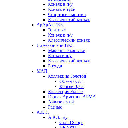
Коньяк в п/у
Коньяк в тубе
Спиртные напитки
Классический коньяк
АрАрАт ЕКЗ
Элитные
Коньяк в п/у
Классический коньяк
Иджеванский ВКЗ
Марочные коньяки
Коньяки п/у
Классический коньяк
Бренди
МАП
Коллекция Золотой
Объем 0,5 л
Коньяк 0,7 л
Коллекция France
Горная Армения. АРМА
Айвазовский
Разные
А.К.З.
А.К.З. п/у
Grand Sargis
URARTU