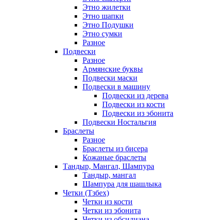
Этно жилетки
Этно шапки
Этно Подушки
Этно сумки
Разное
Подвески
Разное
Армянские буквы
Подвески маски
Подвески в машину
Подвески из дерева
Подвески из кости
Подвески из эбонита
Подвески Ностальгия
Браслеты
Разное
Браслеты из бисера
Кожаные браслеты
Тандыр, Мангал, Шампура
Тандыр, мангал
Шампура для шашлыка
Четки (Тзбех)
Четки из кости
Четки из эбонита
Четки из обсидиана