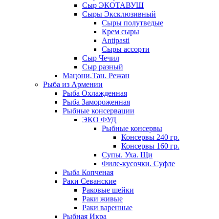
Сыр ЭКОТАВУШ
Сыры Эксклюзивный
Сыры полутведые
Крем сыры
Antipasti
Сыры ассорти
Сыр Чечил
Сыр разный
Мацони.Тан. Режан
Рыба из Армении
Рыба Охлажденная
Рыба Замороженная
Рыбные консервации
ЭКО ФУД
Рыбные консервы
Консервы 240 гр.
Консервы 160 гр.
Супы. Уха. Щи
Филе-кусочки. Суфле
Рыба Копченая
Раки Севанские
Раковые шейки
Раки живые
Раки варенные
Рыбная Икра