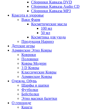
Сборники Кавказа DVD
Сборники Кавказа Audio CD
Сборники Кавказа MP3
Красота и здоровье
Ваки Фарм
Косметические масла
100 мл
50 мл
Косметика для ухода
Продукция Наринэ
Детские игры
Армянские Этно Ковры
Коврики
Половики
Ковры Модерн
3 D Ковры
Классические Ковры
Армянские Ковры
Одежда. Обувь
Шарфы и шапки
Футболки
Бейсболки
Этно масики балетки
О геноциде
Книги