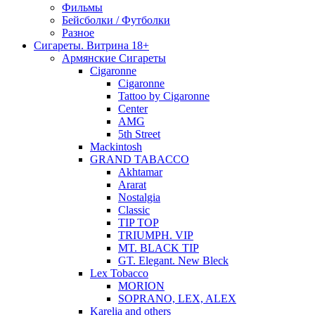
Фильмы
Бейсболки / Футболки
Разное
Сигареты. Витрина 18+
Армянские Сигареты
Cigaronne
Cigaronne
Tattoo by Cigaronne
Center
AMG
5th Street
Mackintosh
GRAND TABACCO
Akhtamar
Ararat
Nostalgia
Classic
TIP TOP
TRIUMPH. VIP
MT. BLACK TIP
GT. Elegant. New Bleck
Lex Tobacco
MORION
SOPRANO, LEX, ALEX
Karelia and others