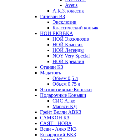
Avetis
А.К.З. классик
Гиневан ВЗ
Эксклюзив
Классический коньяк
НОЙ ЕКВВКА
НОЙ Эксклюзив
НОЙ Классик
НОЙ Легенды
NOY Very Speсial
НОЙ Кремлин
Оганян КЗ
Мадатовъ
Объем 0,5 л
Объем 0,75 л
Эксклюзивные Коньяки
Подарочные Коньяки
СИС Алко
Мараси КД
Грейт Велли АВКЗ
САМКОН КЗ
САЯТ - НОВА
Веди - Алко ВКЗ
Егвардский ВКЗ