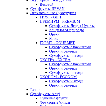
Вкус Араратской Долины
Весовой
Сухофрукты IJEVAN
Эксклюзивные Сухофрукты
ГИФТ - GIFT
ПРЕМИУМ - PREMIUM
Сухофрукты Ягоды Цукаты
Конфеты от природы
Орехи
Микс
ГУРМЭ - GOURMET
Сухофрукты с начинками
Орехи и семечки
Сухофрукты и ягоды
ЭКСТРА - EXTRA
Сухофрукты с начинками
Орехи и семечки
Сухофрукты и ягоды
ЭКОНОМ - ECONOM
Сухофрукты и ягоды
Орехи и семечки
Разное
Сухофрукты Aregi
Сушеные фрукты
Фруктовые Чипсы