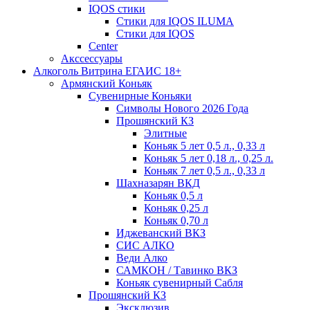
IQOS стики
Стики для IQOS ILUMA
Стики для IQOS
Сenter
Акссессуары
Алкоголь Витрина ЕГАИС 18+
Армянский Коньяк
Сувенирные Коньяки
Символы Нового 2026 Года
Прошянский КЗ
Элитные
Коньяк 5 лет 0,5 л., 0,33 л
Коньяк 5 лет 0,18 л., 0,25 л.
Коньяк 7 лет 0,5 л., 0,33 л
Шахназарян ВКД
Коньяк 0,5 л
Коньяк 0,25 л
Коньяк 0,70 л
Иджеванский ВКЗ
СИС АЛКО
Веди Алко
САМКОН / Тавинко ВКЗ
Коньяк сувенирный Сабля
Прошянский КЗ
Эксклюзив