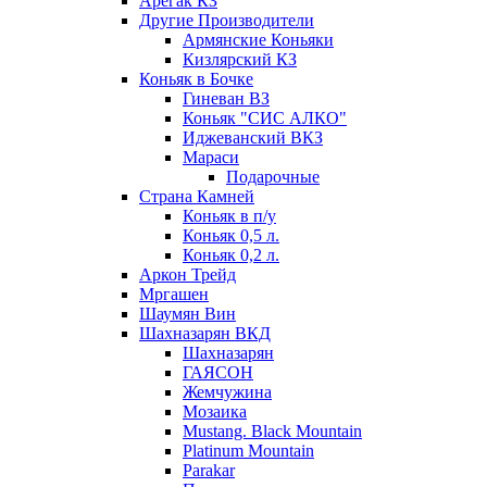
Арегак КЗ
Другие Производители
Армянские Коньяки
Кизлярский КЗ
Коньяк в Бочке
Гиневан ВЗ
Коньяк "СИС АЛКО"
Иджеванский ВКЗ
Мараси
Подарочные
Страна Камней
Коньяк в п/у
Коньяк 0,5 л.
Коньяк 0,2 л.
Аркон Трейд
Мргашен
Шаумян Вин
Шахназарян ВКД
Шахназарян
ГАЯСОН
Жемчужина
Мозаика
Mustang. Black Mountain
Platinum Mountain
Parakar