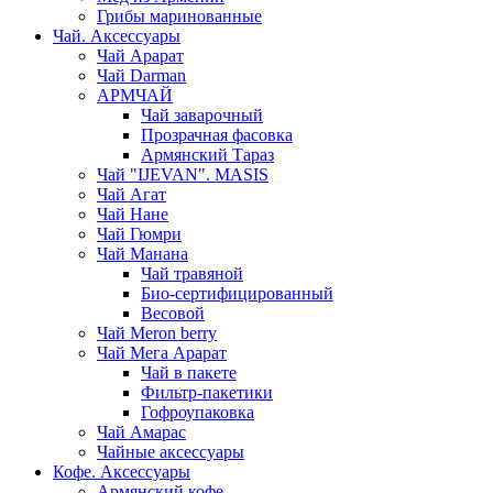
Грибы маринованные
Чай. Аксессуары
Чай Арарат
Чай Darman
АРМЧАЙ
Чай заварочный
Прозрачная фасовка
Армянский Тараз
Чай "IJEVAN". MASIS
Чай Агат
Чай Нане
Чай Гюмри
Чай Манана
Чай травяной
Био-сертифицированный
Весовой
Чай Meron berry
Чай Мега Арарат
Чай в пакете
Фильтр-пакетики
Гофроупаковка
Чай Амарас
Чайные аксессуары
Кофе. Аксессуары
Армянский кофе