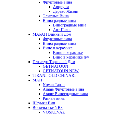
Фруктовые вина
Арцруни
Дерево Жизни
Элитные Вина
Виноградные вина
Виноградные вина
Арт Палас
МАРАН Винный Дом
Фруктовые вина
Виноградные вина
Вино в керамике
Вино в керамике
Вино в керамике п/у
Гетнатун Торговый Дом
GETNATOUN
GETNATOUN NEW
TIRANI. OLD CHINARI
МАП
Noyan Tapan
Arame Фруктовые вина
Arame Виноградные вина
Разные вина
Шаумян Вин
Воскевазский ВЗ
VOSKEVAZ