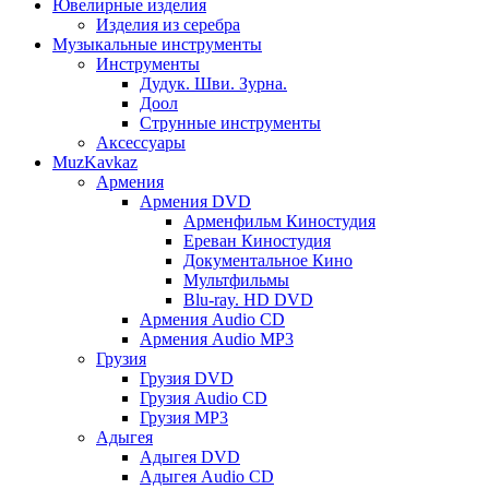
Ювелирные изделия
Изделия из серебра
Музыкальные инструменты
Инструменты
Дудук. Шви. Зурна.
Доол
Струнные инструменты
Аксессуары
MuzKavkaz
Армения
Армения DVD
Арменфильм Киностудия
Ереван Киностудия
Документальное Кино
Мультфильмы
Blu-ray. HD DVD
Армения Audio CD
Армения Audio MP3
Грузия
Грузия DVD
Грузия Audio CD
Грузия MP3
Адыгея
Адыгея DVD
Адыгея Audio CD