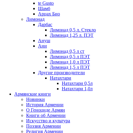
te Gusto
Шамб
Арцах Био
Лимонад
Дарбас
Лимонад 0,5 л. Стекло
Лимонад 1,25 л. ПЭТ
Ануш
Ани
Лимонад 0,5 л ст
Лимонад 0,5 л ПЭТ
Лимонад 1,0 л ПЭТ
Лимонад 1,5 л ПЭТ
Другие производители
Натахтари
Натахтари 0,5л
Натахтари 1,0л
Армянские книги
Новинки
История Армении
О Геноциде Армян
Книги об Армении
Иcкусство и культура
Поэзия Армении
Религия Армении