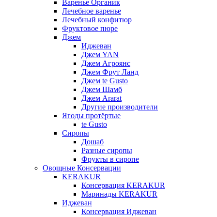
Варенье Органик
Лечебное варенье
Лечебный конфитюр
Фруктовое пюре
Джем
Иджеван
Джем YAN
Джем Агроянс
Джем Фрут Ланд
Джем te Gusto
Джем Шамб
Джем Ararat
Другие производители
Ягоды протёртые
te Gusto
Сиропы
Дошаб
Разные сиропы
Фрукты в сиропе
Овощные Консервации
KERAKUR
Консервация KERAKUR
Маринады KERAKUR
Иджеван
Консервация Иджеван