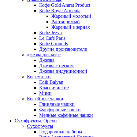
Кофе Gold Ararat Product
Кофе Royal Armenia
Жареный молотый
Растворимый
Жареный в зернах
Кофе Jezva
Le Café Paris
Кофе Grounds
Другие производители
джезва для кофе
Джезва
Джезва с песком
Джезва индукционной
Кофемолки
Edik Balyan
Классичиские
Мини
Кофейные чашки
Глиняные чашки
Фарфоровые чашки
Медные кофейные чашки
Сухофрукты. Орехи
Сухофрукты
Подарочные наборы