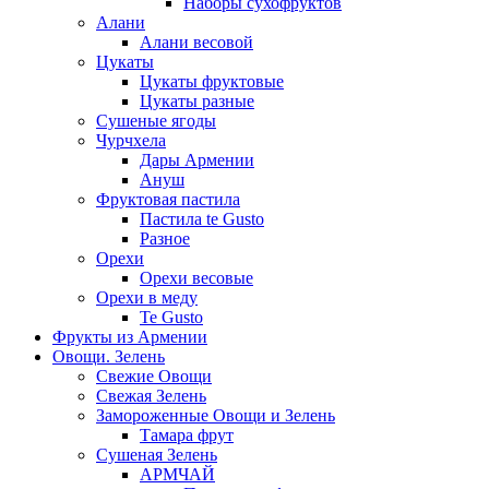
Наборы сухофруктов
Алани
Алани весовой
Цукаты
Цукаты фруктовые
Цукаты разные
Сушеные ягоды
Чурчхела
Дары Армении
Ануш
Фруктовая пастила
Пастила te Gusto
Разное
Орехи
Орехи весовые
Орехи в меду
Te Gusto
Фрукты из Армении
Овощи. Зелень
Свежие Овощи
Свежая Зелень
Замороженные Овощи и Зелень
Тамара фрут
Сушеная Зелень
АРМЧАЙ