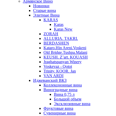
Армянское Вино
Новинки
Старые вина
Элитные Вина
KARAS
Karas
Karas New
ZORAH
ALLURIA. TAKRI.
BERDASHEN
Kataro.Hin Areni.Voskeni
Old Bridge.Tushpa.Malani
KEUSH. Z’art. KOUASH
Jraghatspanyan Winery
Voskevaz - Qotot
Trinity. KOOR. Jan
VAN ARDI
Иджеванский ВКЗ
Коллекционные вина
Виноградные вина
Вина 0,75 л
Большой объем
Эксклюзивные вина
Фруктовые вина
Cувенирные вина