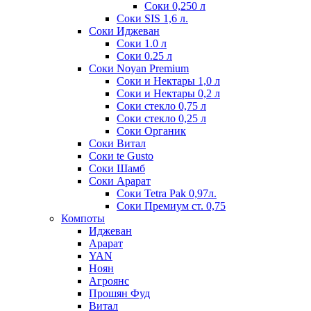
Соки 0,250 л
Соки SIS 1,6 л.
Соки Иджеван
Соки 1.0 л
Соки 0.25 л
Соки Noyan Premium
Соки и Нектары 1,0 л
Соки и Нектары 0,2 л
Соки стекло 0,75 л
Соки стекло 0,25 л
Соки Органик
Соки Витал
Соки te Gusto
Соки Шамб
Соки Арарат
Соки Tetra Pak 0,97л.
Соки Премиум ст. 0,75
Компоты
Иджеван
Арарат
YAN
Ноян
Агроянс
Прошян Фуд
Витал