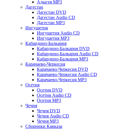
Адыгея MP3
Дагестан
Дагестан DVD
Дагестан Audio CD
Дагестан MP3
Ингушетия
Ингушетия Audio CD
Ингушетия MP3
Кабардино-Балкария
Кабардино-Балкария DVD
Кабардино-Балкария Audio CD
Кабардино-Балкария MP3
Карачаево-Черкесия
Карачаево-Черкесия DVD
Карачаево-Черкесия Audio CD
Карачаево-Черкесия MP3
Осетия
Осетия DVD
Осетия Audio CD
Осетия MP3
Чечня
Чечня DVD
Чечня Audio CD
Чечня MP3
Сборники Кавказа