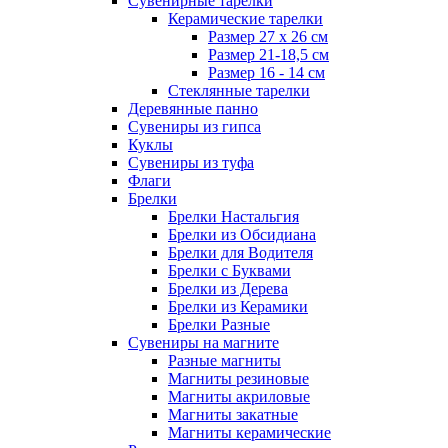
Сувенирные тарелки
Керамические тарелки
Размер 27 х 26 см
Размер 21-18,5 см
Размер 16 - 14 см
Стеклянные тарелки
Деревянные панно
Сувениры из гипса
Куклы
Сувениры из туфа
Флаги
Брелки
Брелки Настальгия
Брелки из Обсидиана
Брелки для Водителя
Брелки с Буквами
Брелки из Дерева
Брелки из Керамики
Брелки Разные
Сувениры на магните
Разные магниты
Магниты резиновые
Магниты акриловые
Магниты закатные
Магниты керамические