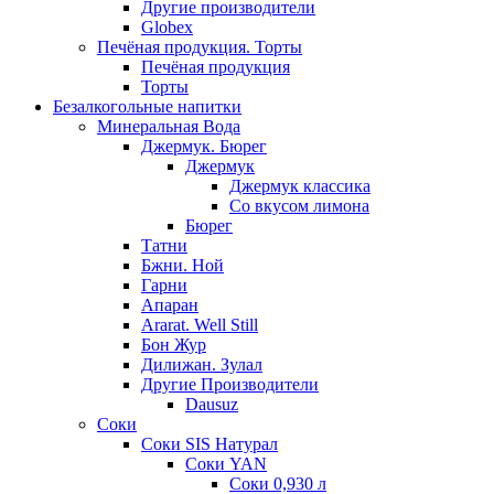
Другие производители
Globex
Печёная продукция. Торты
Печёная продукция
Торты
Безалкогольные напитки
Минеральная Вода
Джермук. Бюрег
Джермук
Джермук классика
Со вкусом лимона
Бюрег
Татни
Бжни. Ной
Гарни
Апаран
Ararat. Well Still
Бон Жур
Дилижан. Зулал
Другие Производители
Dausuz
Соки
Соки SIS Натурал
Соки YAN
Соки 0,930 л