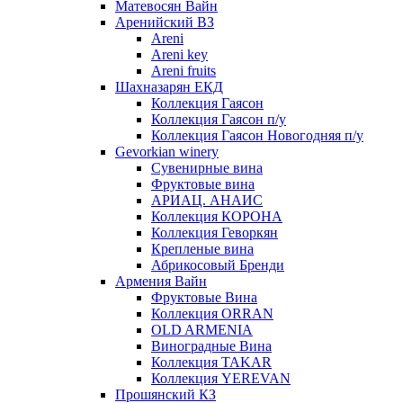
Матевосян Вайн
Аренийский ВЗ
Areni
Areni key
Areni fruits
Шахназарян ЕКД
Коллекция Гаясон
Коллекция Гаясон п/у
Коллекция Гаясон Новогодняя п/у
Gevorkian winery
Сувенирные вина
Фруктовые вина
АРИАЦ. АНАИС
Коллекция КОРОНА
Коллекция Геворкян
Крепленые вина
Абрикосовый Бренди
Армения Вайн
Фруктовые Вина
Коллекция ORRAN
OLD ARMENIA
Виноградные Вина
Коллекция TAKAR
Коллекция YEREVAN
Прошянский КЗ