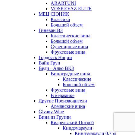
ARARTUNI
VOSKEVAZ ELITE
МЕЦ СЮНИК
Классика
Большой объем
Гиневан ВЗ
Классические вина
Большой объем
Сувенирные вина
Фруктовые вина
Гордость Нации
Вайк Груп
Веди - Алко ВКЗ
Виноградные вина
Классические
Большой объем
Фруктовые вина
В керамике
Другие Производители
Армянские вина
Givany Wine
Вина из Грузии
Кварельский Погреб
Киндзмараули
Киндзмараули 0,75л