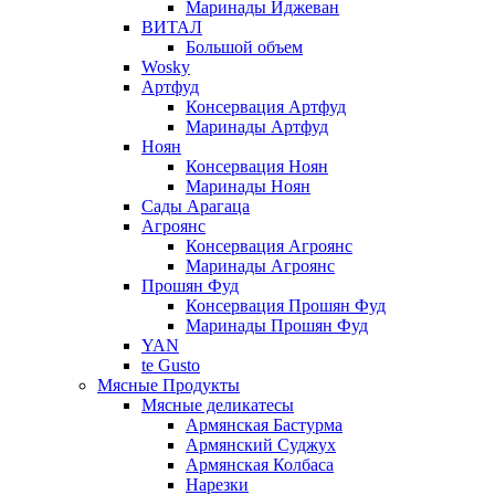
Маринады Иджеван
ВИТАЛ
Большой объем
Wosky
Артфуд
Консервация Артфуд
Маринады Артфуд
Ноян
Консервация Ноян
Маринады Ноян
Сады Арагаца
Агроянс
Консервация Агроянс
Маринады Агроянс
Прошян Фуд
Консервация Прошян Фуд
Маринады Прошян Фуд
YAN
te Gusto
Мясные Продукты
Мясные деликатесы
Армянская Бастурма
Армянский Суджух
Армянская Колбаса
Нарезки