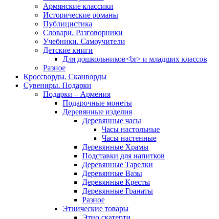
Армянские классики
Исторические романы
Публицистика
Словари. Разговорники
Учебники. Самоучители
Детские книги
Для дошкольников<br> и младших классов
Разное
Кроссворды. Сканворды
Сувениры. Подарки
Подарки – Армения
Подарочные монеты
Деревянные изделия
Деревянные часы
Часы настольные
Часы настенные
Деревянные Храмы
Подставки для напитков
Деревянные Тарелки
Деревянные Вазы
Деревянные Кресты
Деревянные Гранаты
Разное
Этнические товары
Этно скатерти