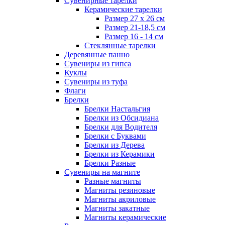
Сувенирные тарелки
Керамические тарелки
Размер 27 х 26 см
Размер 21-18,5 см
Размер 16 - 14 см
Стеклянные тарелки
Деревянные панно
Сувениры из гипса
Куклы
Сувениры из туфа
Флаги
Брелки
Брелки Настальгия
Брелки из Обсидиана
Брелки для Водителя
Брелки с Буквами
Брелки из Дерева
Брелки из Керамики
Брелки Разные
Сувениры на магните
Разные магниты
Магниты резиновые
Магниты акриловые
Магниты закатные
Магниты керамические