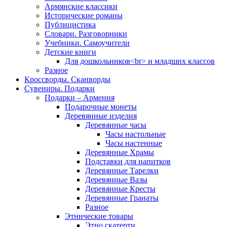
Армянские классики
Исторические романы
Публицистика
Словари. Разговорники
Учебники. Самоучители
Детские книги
Для дошкольников<br> и младших классов
Разное
Кроссворды. Сканворды
Сувениры. Подарки
Подарки – Армения
Подарочные монеты
Деревянные изделия
Деревянные часы
Часы настольные
Часы настенные
Деревянные Храмы
Подставки для напитков
Деревянные Тарелки
Деревянные Вазы
Деревянные Кресты
Деревянные Гранаты
Разное
Этнические товары
Этно скатерти