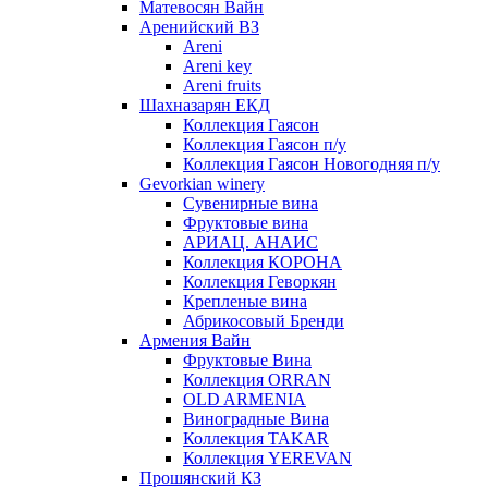
Матевосян Вайн
Аренийский ВЗ
Areni
Areni key
Areni fruits
Шахназарян ЕКД
Коллекция Гаясон
Коллекция Гаясон п/у
Коллекция Гаясон Новогодняя п/у
Gevorkian winery
Сувенирные вина
Фруктовые вина
АРИАЦ. АНАИС
Коллекция КОРОНА
Коллекция Геворкян
Крепленые вина
Абрикосовый Бренди
Армения Вайн
Фруктовые Вина
Коллекция ORRAN
OLD ARMENIA
Виноградные Вина
Коллекция TAKAR
Коллекция YEREVAN
Прошянский КЗ