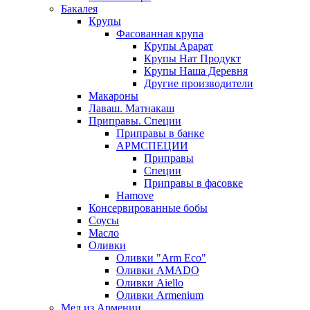
Бакалея
Крупы
Фасованная крупа
Крупы Арарат
Крупы Нат Продукт
Крупы Наша Деревня
Другие производители
Макароны
Лаваш. Матнакаш
Приправы. Специи
Приправы в банке
АРМСПЕЦИИ
Приправы
Специи
Приправы в фасовке
Hamove
Консервированные бобы
Соусы
Масло
Оливки
Оливки "Arm Eco"
Оливки AMADO
Оливки Aiello
Оливки Armenium
Мед из Армении