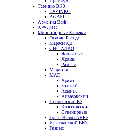
Премиум
Тавинко ВКЗ
TAVINKO
AGASI
Армения Вайн
АРАДИС
Миниатюрные Коньяки
Оганян Бренди
Мараси КД
СИС АЛКО
Животные
Храмы
Разные
Мадатовъ
МАП
Арамэ
Золотой
Армина
Айвазовский
Прошянский КЗ
Классические
Сувенирные
Грейт Велли АВКЗ
Иджеванский ВКЗ
Разные