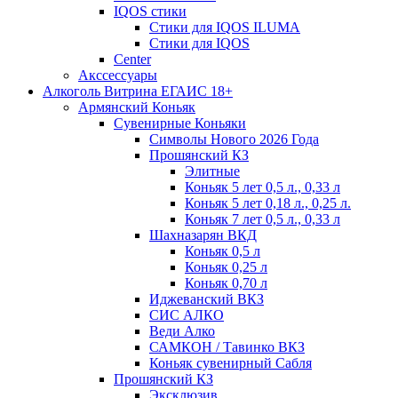
IQOS стики
Стики для IQOS ILUMA
Стики для IQOS
Сenter
Акссессуары
Алкоголь Витрина ЕГАИС 18+
Армянский Коньяк
Сувенирные Коньяки
Символы Нового 2026 Года
Прошянский КЗ
Элитные
Коньяк 5 лет 0,5 л., 0,33 л
Коньяк 5 лет 0,18 л., 0,25 л.
Коньяк 7 лет 0,5 л., 0,33 л
Шахназарян ВКД
Коньяк 0,5 л
Коньяк 0,25 л
Коньяк 0,70 л
Иджеванский ВКЗ
СИС АЛКО
Веди Алко
САМКОН / Тавинко ВКЗ
Коньяк сувенирный Сабля
Прошянский КЗ
Эксклюзив