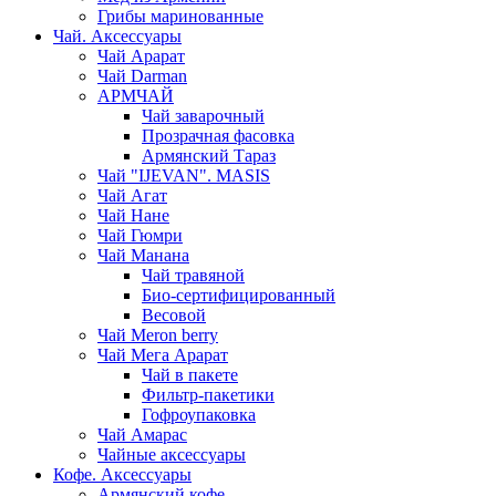
Грибы маринованные
Чай. Аксессуары
Чай Арарат
Чай Darman
АРМЧАЙ
Чай заварочный
Прозрачная фасовка
Армянский Тараз
Чай "IJEVAN". MASIS
Чай Агат
Чай Нане
Чай Гюмри
Чай Манана
Чай травяной
Био-сертифицированный
Весовой
Чай Meron berry
Чай Мега Арарат
Чай в пакете
Фильтр-пакетики
Гофроупаковка
Чай Амарас
Чайные аксессуары
Кофе. Аксессуары
Армянский кофе