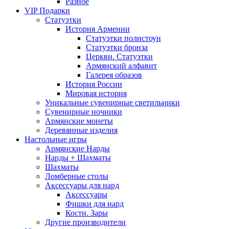
Разное
VIP Подарки
Статуэтки
История Армении
Статуэтки полистоун
Статуэтки бронза
Церкви. Статуэтки
Армянский алфавит
Галерея образов
История России
Мировая история
Уникальные сувенирные светильники
Сувенирные ночники
Армянские монеты
Деревянные изделия
Настольные игры
Армянские Нарды
Нарды + Шахматы
Шахматы
Ломберные столы
Аксессуары для нард
Аксессуары
Фишки для нард
Кости. Зары
Другие производители