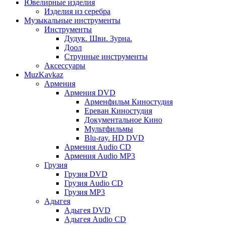
Ювелирные изделия
Изделия из серебра
Музыкальные инструменты
Инструменты
Дудук. Шви. Зурна.
Доол
Струнные инструменты
Аксессуары
MuzKavkaz
Армения
Армения DVD
Арменфильм Киностудия
Ереван Киностудия
Документальное Кино
Мультфильмы
Blu-ray. HD DVD
Армения Audio CD
Армения Audio MP3
Грузия
Грузия DVD
Грузия Audio CD
Грузия MP3
Адыгея
Адыгея DVD
Адыгея Audio CD