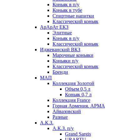
Коньяк в п/у
Коньяк в тубе
Спиртные напитки
Классический коньяк
АрАрАт ЕКЗ
Элитные
Коньяк в п/у
Классический коньяк
Иджеванский ВКЗ
Марочные коньяки
Коньяки п/у
Классический коньяк
Бренди
МАП
Коллекция Золотой
Объем 0,5 л
Коньяк 0,7 л
Коллекция France
Горная Армения. АРМА
Айвазовский
Разные
А.К.З.
А.К.З. п/у
Grand Sargis
URARTU