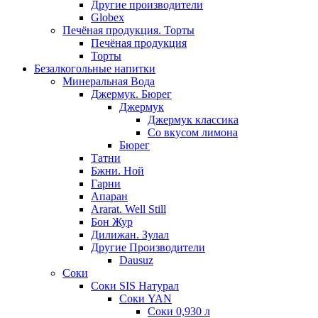
Другие производители
Globex
Печёная продукция. Торты
Печёная продукция
Торты
Безалкогольные напитки
Минеральная Вода
Джермук. Бюрег
Джермук
Джермук классика
Со вкусом лимона
Бюрег
Татни
Бжни. Ной
Гарни
Апаран
Ararat. Well Still
Бон Жур
Дилижан. Зулал
Другие Производители
Dausuz
Соки
Соки SIS Натурал
Соки YAN
Соки 0,930 л