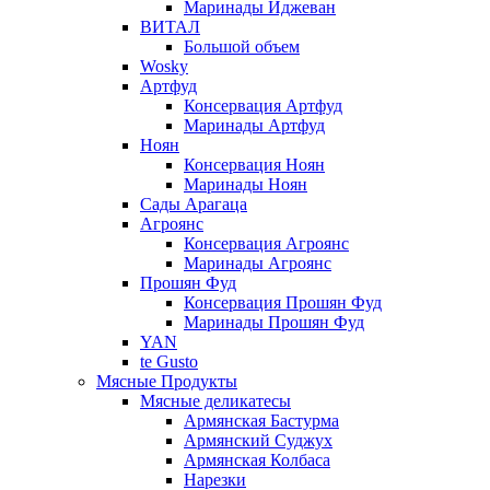
Маринады Иджеван
ВИТАЛ
Большой объем
Wosky
Артфуд
Консервация Артфуд
Маринады Артфуд
Ноян
Консервация Ноян
Маринады Ноян
Сады Арагаца
Агроянс
Консервация Агроянс
Маринады Агроянс
Прошян Фуд
Консервация Прошян Фуд
Маринады Прошян Фуд
YAN
te Gusto
Мясные Продукты
Мясные деликатесы
Армянская Бастурма
Армянский Суджух
Армянская Колбаса
Нарезки