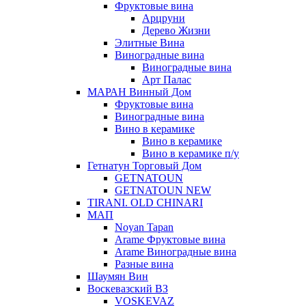
Фруктовые вина
Арцруни
Дерево Жизни
Элитные Вина
Виноградные вина
Виноградные вина
Арт Палас
МАРАН Винный Дом
Фруктовые вина
Виноградные вина
Вино в керамике
Вино в керамике
Вино в керамике п/у
Гетнатун Торговый Дом
GETNATOUN
GETNATOUN NEW
TIRANI. OLD CHINARI
МАП
Noyan Tapan
Arame Фруктовые вина
Arame Виноградные вина
Разные вина
Шаумян Вин
Воскевазский ВЗ
VOSKEVAZ