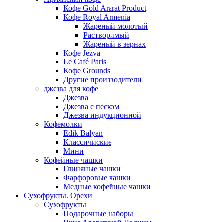
Кофе Gold Ararat Product
Кофе Royal Armenia
Жареный молотый
Растворимый
Жареный в зернах
Кофе Jezva
Le Café Paris
Кофе Grounds
Другие производители
джезва для кофе
Джезва
Джезва с песком
Джезва индукционной
Кофемолки
Edik Balyan
Классичиские
Мини
Кофейные чашки
Глиняные чашки
Фарфоровые чашки
Медные кофейные чашки
Сухофрукты. Орехи
Сухофрукты
Подарочные наборы