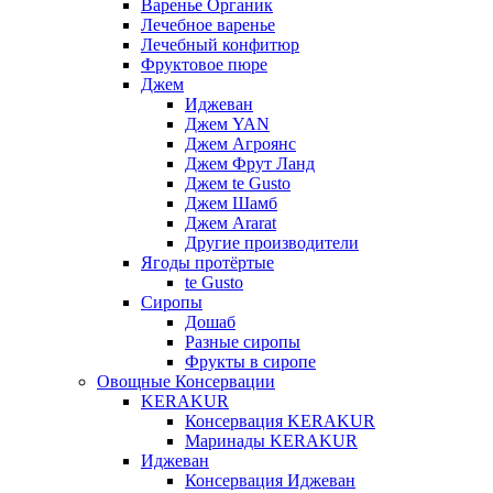
Варенье Органик
Лечебное варенье
Лечебный конфитюр
Фруктовое пюре
Джем
Иджеван
Джем YAN
Джем Агроянс
Джем Фрут Ланд
Джем te Gusto
Джем Шамб
Джем Ararat
Другие производители
Ягоды протёртые
te Gusto
Сиропы
Дошаб
Разные сиропы
Фрукты в сиропе
Овощные Консервации
KERAKUR
Консервация KERAKUR
Маринады KERAKUR
Иджеван
Консервация Иджеван