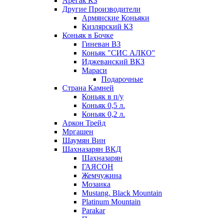
Арегак КЗ
Другие Производители
Армянские Коньяки
Кизлярский КЗ
Коньяк в Бочке
Гиневан ВЗ
Коньяк "СИС АЛКО"
Иджеванский ВКЗ
Мараси
Подарочные
Страна Камней
Коньяк в п/у
Коньяк 0,5 л.
Коньяк 0,2 л.
Аркон Трейд
Мргашен
Шаумян Вин
Шахназарян ВКД
Шахназарян
ГАЯСОН
Жемчужина
Мозаика
Mustang. Black Mountain
Platinum Mountain
Parakar