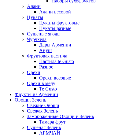
Наборы сухофруктов
Алани
Алани весовой
Цукаты
Цукаты фруктовые
Цукаты разные
Сушеные ягоды
Чурчхела
Дары Армении
Ануш
Фруктовая пастила
Пастила te Gusto
Разное
Орехи
Орехи весовые
Орехи в меду
Te Gusto
Фрукты из Армении
Овощи. Зелень
Свежие Овощи
Свежая Зелень
Замороженные Овощи и Зелень
Тамара фрут
Сушеная Зелень
АРМЧАЙ