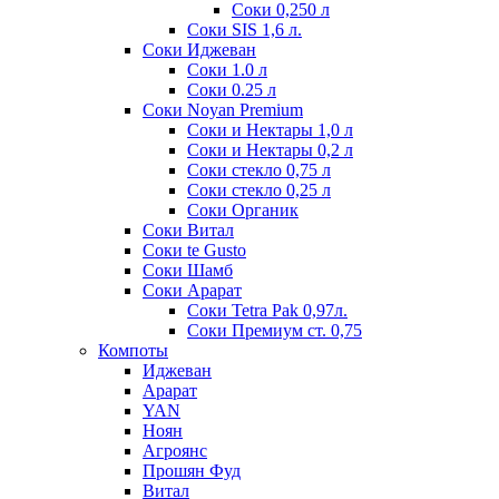
Соки 0,250 л
Соки SIS 1,6 л.
Соки Иджеван
Соки 1.0 л
Соки 0.25 л
Соки Noyan Premium
Соки и Нектары 1,0 л
Соки и Нектары 0,2 л
Соки стекло 0,75 л
Соки стекло 0,25 л
Соки Органик
Соки Витал
Соки te Gusto
Соки Шамб
Соки Арарат
Соки Tetra Pak 0,97л.
Соки Премиум ст. 0,75
Компоты
Иджеван
Арарат
YAN
Ноян
Агроянс
Прошян Фуд
Витал