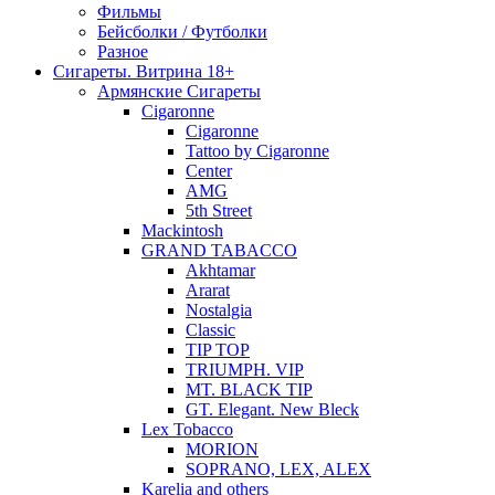
Фильмы
Бейсболки / Футболки
Разное
Сигареты. Витрина 18+
Армянские Сигареты
Cigaronne
Cigaronne
Tattoo by Cigaronne
Center
AMG
5th Street
Mackintosh
GRAND TABACCO
Akhtamar
Ararat
Nostalgia
Classic
TIP TOP
TRIUMPH. VIP
MT. BLACK TIP
GT. Elegant. New Bleck
Lex Tobacco
MORION
SOPRANO, LEX, ALEX
Karelia and others