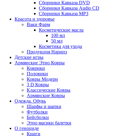
Сборники Кавказа DVD
Сборники Кавказа Audio CD
Сборники Кавказа MP3
Красота и здоровье
Ваки Фарм
Косметические масла
100 мл
50 мл
Косметика для ухода
Продукция Наринэ
Детские игры
Армянские Этно Ковры
Коврики
Половики
Ковры Модерн
3 D Ковры
Классические Ковры
Армянские Ковры
Одежда. Обувь
Шарфы и шапки
Футболки
Бейсболки
Этно масики балетки
О геноциде
Книги