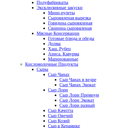
Полуфабрикаты
Эксклюзивные закуски
Мини-рулеты
Сыровяленая вырезка
Говядина сыровяленая
Свинина сыровяленая
Мясные Консервации
Готовые блюда и обеды
Долма
Хаш. Рубец
Ариса. Кавурма
Маринованные
Кисломолочные Продукты
Сыры
Сыр Чанах
Сыр Чанах в ведре
Сыр Чанах Экокат
Сыр Лори
Сыр Лори Премиум
Сыр Лори Экокат
Сыр Лори разный
Сыр Качотта
Сыр Овечий
Сыр Козий
Сыр в Керамике