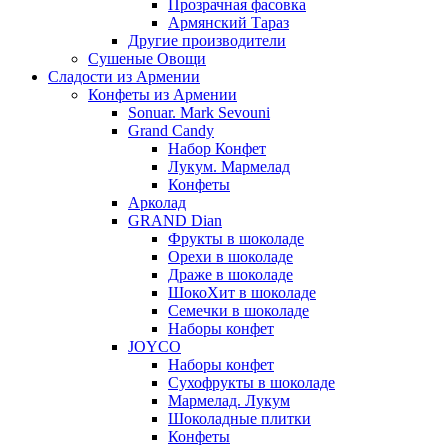
Прозрачная фасовка
Армянский Тараз
Другие производители
Сушеные Овощи
Сладости из Армении
Конфеты из Армении
Sonuar. Mark Sevouni
Grand Candy
Набор Конфет
Лукум. Мармелад
Конфеты
Арколад
GRAND Dian
Фрукты в шоколаде
Орехи в шоколаде
Драже в шоколаде
ШокоХит в шоколаде
Семечки в шоколаде
Наборы конфет
JOYCO
Наборы конфет
Сухофрукты в шоколаде
Мармелад. Лукум
Шоколадные плитки
Конфеты