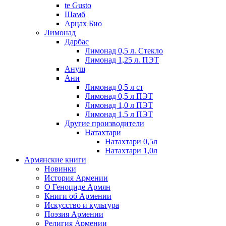
te Gusto
Шамб
Арцах Био
Лимонад
Дарбас
Лимонад 0,5 л. Стекло
Лимонад 1,25 л. ПЭТ
Ануш
Ани
Лимонад 0,5 л ст
Лимонад 0,5 л ПЭТ
Лимонад 1,0 л ПЭТ
Лимонад 1,5 л ПЭТ
Другие производители
Натахтари
Натахтари 0,5л
Натахтари 1,0л
Армянские книги
Новинки
История Армении
О Геноциде Армян
Книги об Армении
Иcкусство и культура
Поэзия Армении
Религия Армении