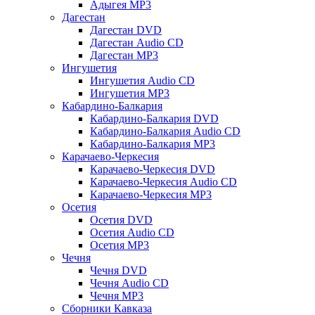
Адыгея MP3
Дагестан
Дагестан DVD
Дагестан Audio CD
Дагестан MP3
Ингушетия
Ингушетия Audio CD
Ингушетия MP3
Кабардино-Балкария
Кабардино-Балкария DVD
Кабардино-Балкария Audio CD
Кабардино-Балкария MP3
Карачаево-Черкесия
Карачаево-Черкесия DVD
Карачаево-Черкесия Audio CD
Карачаево-Черкесия MP3
Осетия
Осетия DVD
Осетия Audio CD
Осетия MP3
Чечня
Чечня DVD
Чечня Audio CD
Чечня MP3
Сборники Кавказа