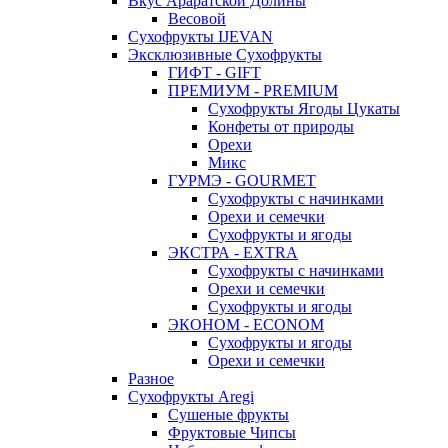
Вкус Араратской Долины
Весовой
Сухофрукты IJEVAN
Эксклюзивные Сухофрукты
ГИФТ - GIFT
ПРЕМИУМ - PREMIUM
Сухофрукты Ягоды Цукаты
Конфеты от природы
Орехи
Микс
ГУРМЭ - GOURMET
Сухофрукты с начинками
Орехи и семечки
Сухофрукты и ягоды
ЭКСТРА - EXTRA
Сухофрукты с начинками
Орехи и семечки
Сухофрукты и ягоды
ЭКОНОМ - ECONOM
Сухофрукты и ягоды
Орехи и семечки
Разное
Сухофрукты Aregi
Сушеные фрукты
Фруктовые Чипсы