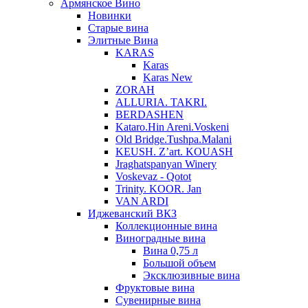
Армянское Вино
Новинки
Старые вина
Элитные Вина
KARAS
Karas
Karas New
ZORAH
ALLURIA. TAKRI.
BERDASHEN
Kataro.Hin Areni.Voskeni
Old Bridge.Tushpa.Malani
KEUSH. Z’art. KOUASH
Jraghatspanyan Winery
Voskevaz - Qotot
Trinity. KOOR. Jan
VAN ARDI
Иджеванский ВКЗ
Коллекционные вина
Виноградные вина
Вина 0,75 л
Большой объем
Эксклюзивные вина
Фруктовые вина
Cувенирные вина