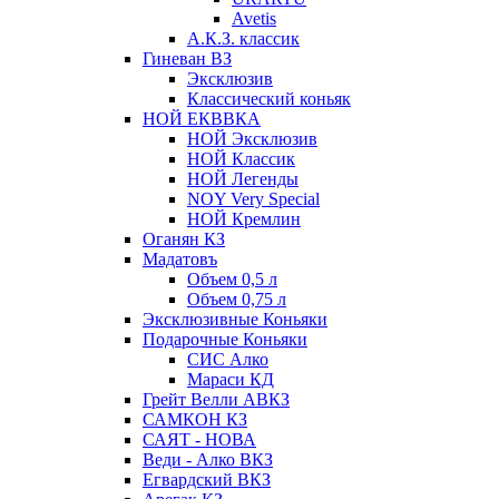
Avetis
А.К.З. классик
Гиневан ВЗ
Эксклюзив
Классический коньяк
НОЙ ЕКВВКА
НОЙ Эксклюзив
НОЙ Классик
НОЙ Легенды
NOY Very Speсial
НОЙ Кремлин
Оганян КЗ
Мадатовъ
Объем 0,5 л
Объем 0,75 л
Эксклюзивные Коньяки
Подарочные Коньяки
СИС Алко
Мараси КД
Грейт Велли АВКЗ
САМКОН КЗ
САЯТ - НОВА
Веди - Алко ВКЗ
Егвардский ВКЗ