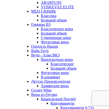
ARARTUNI
VOSKEVAZ ELITE
МЕЦ СЮНИК
Классика
Большой объем
Гиневан ВЗ
Классические вина
Большой объем
Сувенирные вина
Фруктовые вина
Гордость Нации
Вайк Груп
Веди - Алко ВКЗ
Виноградные вина
Классические
Большой объем
Фруктовые вина
В керамике
Другие Производители
Армянские вина
Givany Wine
Вина из Грузии
Кварельский Погреб
Киндзмараули
Киндзмараули 0,75л