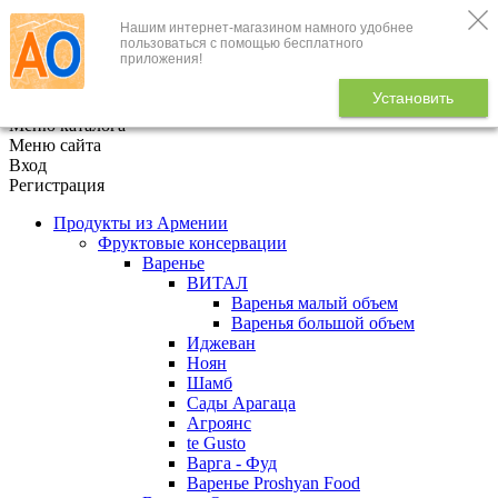
Нашим интернет-магазином намного удобнее
+7 (495) 646-888-1
пользоваться с помощью бесплатного
приложения!
В корзине
0
товаров
Установить
x
Меню каталога
Меню сайта
Вход
Регистрация
Продукты из Армении
Фруктовые консервации
Варенье
ВИТАЛ
Варенья малый объем
Варенья большой объем
Иджеван
Ноян
Шамб
Сады Арагаца
Агроянс
te Gusto
Варга - Фуд
Варенье Proshyan Food