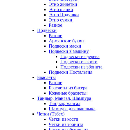
Этно жилетки
Этно шапки
Этно Подушки
Этно сумки
Разное
Подвески
Разное
Армянские буквы
Подвески маски
Подвески в машину
Подвески из дерева
Подвески из кости
Подвески из эбонита
Подвески Ностальгия
Браслеты
Разное
Браслеты из бисера
Кожаные браслеты
Тандыр, Мангал, Шампура
Тандыр, мангал
Шампура для шашлыка
Четки (Тзбех)
Четки из кости
Четки из эбонита
Четки из обсидиана