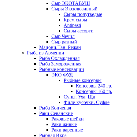
Сыр ЭКОТАВУШ
Сыры Эксклюзивный
Сыры полутведые
Крем сыры
Antipasti
Сыры ассорти
Сыр Чечил
Сыр разный
Мацони.Тан. Режан
Рыба из Армении
Рыба Охлажденная
Рыба Замороженная
Рыбные консервации
ЭКО ФУД
Рыбные консервы
Консервы 240 гр.
Консервы 160 гр.
Супы. Уха. Щи
Филе-кусочки. Суфле
Рыба Копченая
Раки Севанские
Раковые шейки
Раки живые
Раки варенные
Рыбная Икра