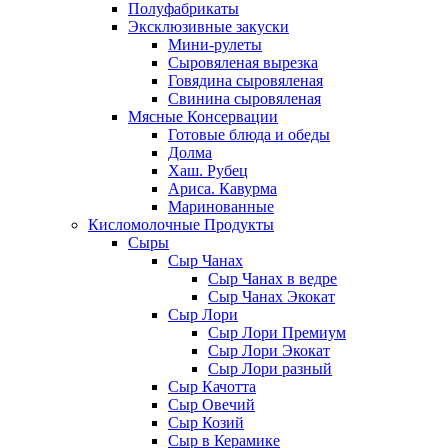
Полуфабрикаты
Эксклюзивные закуски
Мини-рулеты
Сыровяленая вырезка
Говядина сыровяленая
Свинина сыровяленая
Мясные Консервации
Готовые блюда и обеды
Долма
Хаш. Рубец
Ариса. Кавурма
Маринованные
Кисломолочные Продукты
Сыры
Сыр Чанах
Сыр Чанах в ведре
Сыр Чанах Экокат
Сыр Лори
Сыр Лори Премиум
Сыр Лори Экокат
Сыр Лори разный
Сыр Качотта
Сыр Овечий
Сыр Козий
Сыр в Керамике