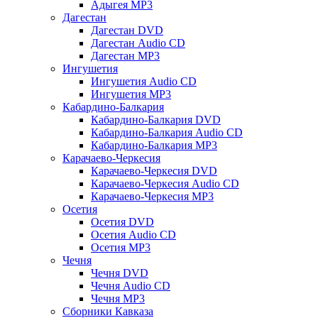
Адыгея MP3
Дагестан
Дагестан DVD
Дагестан Audio CD
Дагестан MP3
Ингушетия
Ингушетия Audio CD
Ингушетия MP3
Кабардино-Балкария
Кабардино-Балкария DVD
Кабардино-Балкария Audio CD
Кабардино-Балкария MP3
Карачаево-Черкесия
Карачаево-Черкесия DVD
Карачаево-Черкесия Audio CD
Карачаево-Черкесия MP3
Осетия
Осетия DVD
Осетия Audio CD
Осетия MP3
Чечня
Чечня DVD
Чечня Audio CD
Чечня MP3
Сборники Кавказа