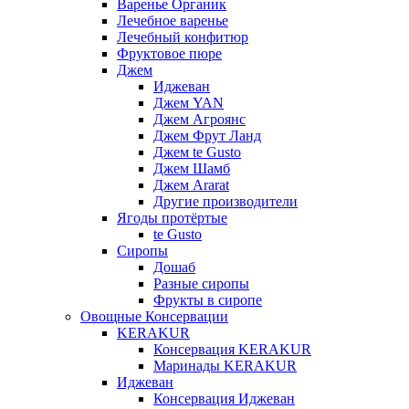
Варенье Органик
Лечебное варенье
Лечебный конфитюр
Фруктовое пюре
Джем
Иджеван
Джем YAN
Джем Агроянс
Джем Фрут Ланд
Джем te Gusto
Джем Шамб
Джем Ararat
Другие производители
Ягоды протёртые
te Gusto
Сиропы
Дошаб
Разные сиропы
Фрукты в сиропе
Овощные Консервации
KERAKUR
Консервация KERAKUR
Маринады KERAKUR
Иджеван
Консервация Иджеван