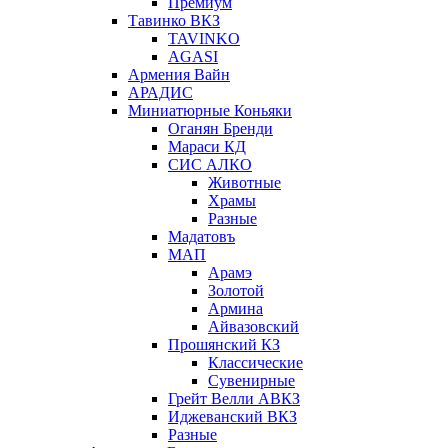
Премиум
Тавинко ВКЗ
TAVINKO
AGASI
Армения Вайн
АРАДИС
Миниатюрные Коньяки
Оганян Бренди
Мараси КД
СИС АЛКО
Животные
Храмы
Разные
Мадатовъ
МАП
Арамэ
Золотой
Армина
Айвазовский
Прошянский КЗ
Классические
Сувенирные
Грейт Велли АВКЗ
Иджеванский ВКЗ
Разные