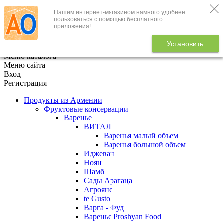
Нашим интернет-магазином намного удобнее
+7 (495) 646-888-1
пользоваться с помощью бесплатного
приложения!
В корзине
0
товаров
Установить
x
Меню каталога
Меню сайта
Вход
Регистрация
Продукты из Армении
Фруктовые консервации
Варенье
ВИТАЛ
Варенья малый объем
Варенья большой объем
Иджеван
Ноян
Шамб
Сады Арагаца
Агроянс
te Gusto
Варга - Фуд
Варенье Proshyan Food