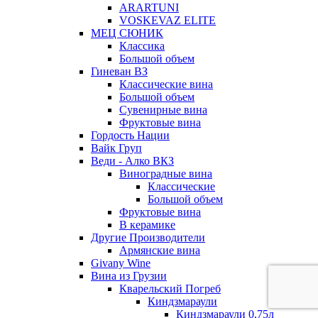
ARARTUNI
VOSKEVAZ ELITE
МЕЦ СЮНИК
Классика
Большой объем
Гиневан ВЗ
Классические вина
Большой объем
Сувенирные вина
Фруктовые вина
Гордость Нации
Вайк Груп
Веди - Алко ВКЗ
Виноградные вина
Классические
Большой объем
Фруктовые вина
В керамике
Другие Производители
Армянские вина
Givany Wine
Вина из Грузии
Кварельский Погреб
Киндзмараули
Киндзмараули 0,75л