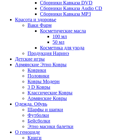
Сборники Кавказа DVD
Сборники Кавказа Audio CD
Сборники Кавказа MP3
Красота и здоровье
Ваки Фарм
Косметические масла
100 мл
50 мл
Косметика для ухода
Продукция Наринэ
Детские игры
Армянские Этно Ковры
Коврики
Половики
Ковры Модерн
3 D Ковры
Классические Ковры
Армянские Ковры
Одежда. Обувь
Шарфы и шапки
Футболки
Бейсболки
Этно масики балетки
О геноциде
Книги