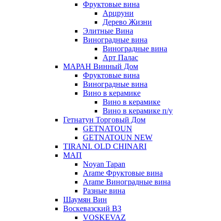
Фруктовые вина
Арцруни
Дерево Жизни
Элитные Вина
Виноградные вина
Виноградные вина
Арт Палас
МАРАН Винный Дом
Фруктовые вина
Виноградные вина
Вино в керамике
Вино в керамике
Вино в керамике п/у
Гетнатун Торговый Дом
GETNATOUN
GETNATOUN NEW
TIRANI. OLD CHINARI
МАП
Noyan Tapan
Arame Фруктовые вина
Arame Виноградные вина
Разные вина
Шаумян Вин
Воскевазский ВЗ
VOSKEVAZ