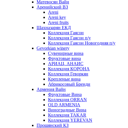
Матевосян Вайн
Аренийский ВЗ
Areni
Areni key
Areni fruits
Шахназарян ЕКД
Коллекция Гаясон
Коллекция Гаясон п/у
Коллекция Гаясон Новогодняя п/у
Gevorkian winery
Сувенирные вина
Фруктовые вина
АРИАЦ. АНАИС
Коллекция КОРОНА
Коллекция Геворкян
Крепленые вина
Абрикосовый Бренди
Армения Вайн
Фруктовые Вина
Коллекция ORRAN
OLD ARMENIA
Виноградные Вина
Коллекция TAKAR
Коллекция YEREVAN
Прошянский КЗ