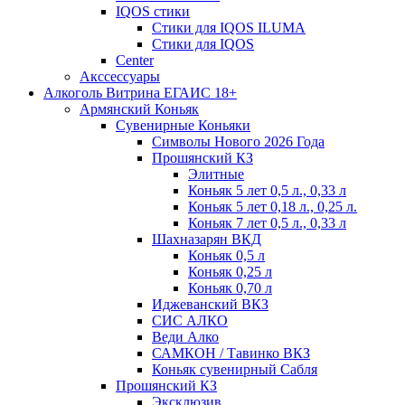
IQOS стики
Стики для IQOS ILUMA
Стики для IQOS
Сenter
Акссессуары
Алкоголь Витрина ЕГАИС 18+
Армянский Коньяк
Сувенирные Коньяки
Символы Нового 2026 Года
Прошянский КЗ
Элитные
Коньяк 5 лет 0,5 л., 0,33 л
Коньяк 5 лет 0,18 л., 0,25 л.
Коньяк 7 лет 0,5 л., 0,33 л
Шахназарян ВКД
Коньяк 0,5 л
Коньяк 0,25 л
Коньяк 0,70 л
Иджеванский ВКЗ
СИС АЛКО
Веди Алко
САМКОН / Тавинко ВКЗ
Коньяк сувенирный Сабля
Прошянский КЗ
Эксклюзив