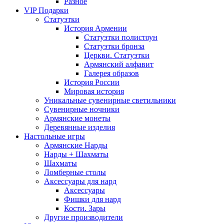
Разное
VIP Подарки
Статуэтки
История Армении
Статуэтки полистоун
Статуэтки бронза
Церкви. Статуэтки
Армянский алфавит
Галерея образов
История России
Мировая история
Уникальные сувенирные светильники
Сувенирные ночники
Армянские монеты
Деревянные изделия
Настольные игры
Армянские Нарды
Нарды + Шахматы
Шахматы
Ломберные столы
Аксессуары для нард
Аксессуары
Фишки для нард
Кости. Зары
Другие производители