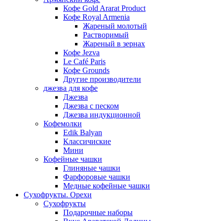
Кофе Gold Ararat Product
Кофе Royal Armenia
Жареный молотый
Растворимый
Жареный в зернах
Кофе Jezva
Le Café Paris
Кофе Grounds
Другие производители
джезва для кофе
Джезва
Джезва с песком
Джезва индукционной
Кофемолки
Edik Balyan
Классичиские
Мини
Кофейные чашки
Глиняные чашки
Фарфоровые чашки
Медные кофейные чашки
Сухофрукты. Орехи
Сухофрукты
Подарочные наборы