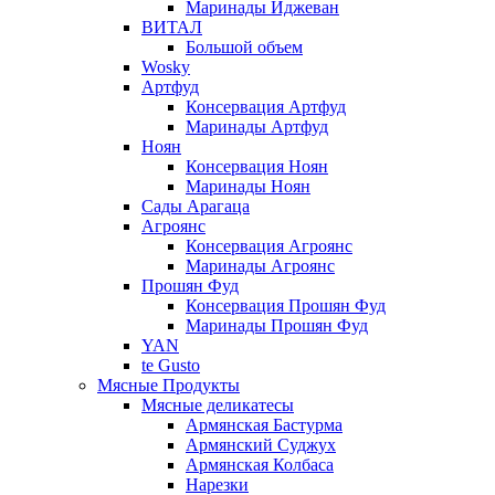
Маринады Иджеван
ВИТАЛ
Большой объем
Wosky
Артфуд
Консервация Артфуд
Маринады Артфуд
Ноян
Консервация Ноян
Маринады Ноян
Сады Арагаца
Агроянс
Консервация Агроянс
Маринады Агроянс
Прошян Фуд
Консервация Прошян Фуд
Маринады Прошян Фуд
YAN
te Gusto
Мясные Продукты
Мясные деликатесы
Армянская Бастурма
Армянский Суджух
Армянская Колбаса
Нарезки