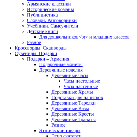
Армянские классики
Исторические романы
Публицистика
Словари. Разговорники
Учебники. Самоучители
Детские книги
Для дошкольников<br> и младших классов
Разное
Кроссворды. Сканворды
Сувениры. Подарки
Подарки – Армения
Подарочные монеты
Деревянные изделия
Деревянные часы
Часы настольные
Часы настенные
Деревянные Храмы
Подставки для напитков
Деревянные Тарелки
Деревянные Вазы
Деревянные Кресты
Деревянные Гранаты
Разное
Этнические товары
Этно скатерти