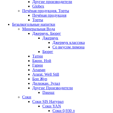
Другие производители
Globex
Печёная продукция. Торты
Печёная продукция
Торты
Безалкогольные напитки
Минеральная Вода
Джермук. Бюрег
Джермук
Джермук классика
Со вкусом лимона
Бюрег
Татни
Бжни. Ной
Гарни
Апаран
Ararat. Well Still
Бон Жур
Дилижан. Зулал
Другие Производители
Dausuz
Соки
Соки SIS Натурал
Соки YAN
Соки 0,930 л