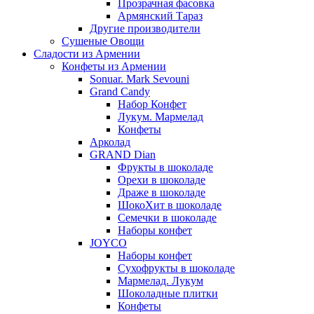
Прозрачная фасовка
Армянский Тараз
Другие производители
Сушеные Овощи
Сладости из Армении
Конфеты из Армении
Sonuar. Mark Sevouni
Grand Candy
Набор Конфет
Лукум. Мармелад
Конфеты
Арколад
GRAND Dian
Фрукты в шоколаде
Орехи в шоколаде
Драже в шоколаде
ШокоХит в шоколаде
Семечки в шоколаде
Наборы конфет
JOYCO
Наборы конфет
Сухофрукты в шоколаде
Мармелад. Лукум
Шоколадные плитки
Конфеты