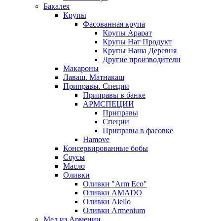
Бакалея
Крупы
Фасованная крупа
Крупы Арарат
Крупы Нат Продукт
Крупы Наша Деревня
Другие производители
Макароны
Лаваш. Матнакаш
Приправы. Специи
Приправы в банке
АРМСПЕЦИИ
Приправы
Специи
Приправы в фасовке
Hamove
Консервированные бобы
Соусы
Масло
Оливки
Оливки "Arm Eco"
Оливки AMADO
Оливки Aiello
Оливки Armenium
Мед из Армении