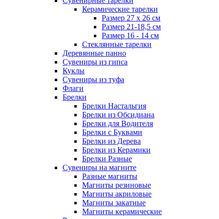
Сувенирные тарелки
Керамические тарелки
Размер 27 х 26 см
Размер 21-18,5 см
Размер 16 - 14 см
Стеклянные тарелки
Деревянные панно
Сувениры из гипса
Куклы
Сувениры из туфа
Флаги
Брелки
Брелки Настальгия
Брелки из Обсидиана
Брелки для Водителя
Брелки с Буквами
Брелки из Дерева
Брелки из Керамики
Брелки Разные
Сувениры на магните
Разные магниты
Магниты резиновые
Магниты акриловые
Магниты закатные
Магниты керамические