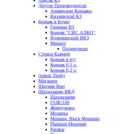
Арегак КЗ
Другие Производители
Армянские Коньяки
Кизлярский КЗ
Коньяк в Бочке
Гиневан ВЗ
Коньяк "СИС АЛКО"
Иджеванский ВКЗ
Мараси
Подарочные
Страна Камней
Коньяк в п/у
Коньяк 0,5 л.
Коньяк 0,2 л.
Аркон Трейд
Мргашен
Шаумян Вин
Шахназарян ВКД
Шахназарян
ГАЯСОН
Жемчужина
Мозаика
Mustang. Black Mountain
Platinum Mountain
Parakar