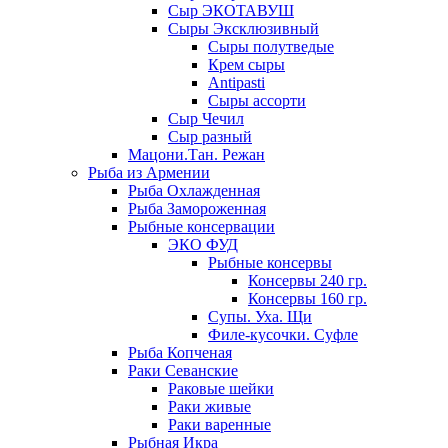
Сыр ЭКОТАВУШ
Сыры Эксклюзивный
Сыры полутведые
Крем сыры
Antipasti
Сыры ассорти
Сыр Чечил
Сыр разный
Мацони.Тан. Режан
Рыба из Армении
Рыба Охлажденная
Рыба Замороженная
Рыбные консервации
ЭКО ФУД
Рыбные консервы
Консервы 240 гр.
Консервы 160 гр.
Супы. Уха. Щи
Филе-кусочки. Суфле
Рыба Копченая
Раки Севанские
Раковые шейки
Раки живые
Раки варенные
Рыбная Икра