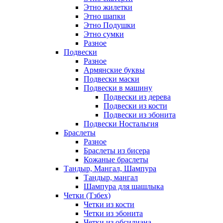
Этно жилетки
Этно шапки
Этно Подушки
Этно сумки
Разное
Подвески
Разное
Армянские буквы
Подвески маски
Подвески в машину
Подвески из дерева
Подвески из кости
Подвески из эбонита
Подвески Ностальгия
Браслеты
Разное
Браслеты из бисера
Кожаные браслеты
Тандыр, Мангал, Шампура
Тандыр, мангал
Шампура для шашлыка
Четки (Тзбех)
Четки из кости
Четки из эбонита
Четки из обсидиана