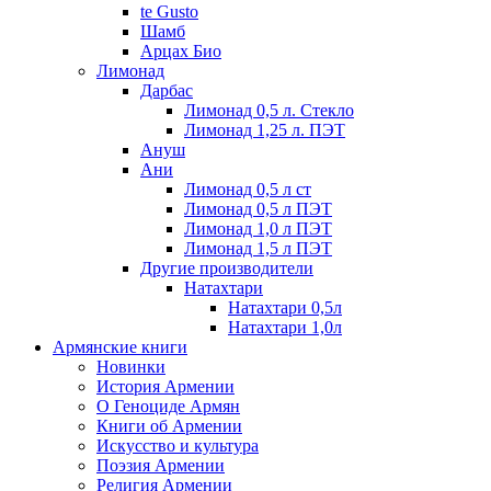
te Gusto
Шамб
Арцах Био
Лимонад
Дарбас
Лимонад 0,5 л. Стекло
Лимонад 1,25 л. ПЭТ
Ануш
Ани
Лимонад 0,5 л ст
Лимонад 0,5 л ПЭТ
Лимонад 1,0 л ПЭТ
Лимонад 1,5 л ПЭТ
Другие производители
Натахтари
Натахтари 0,5л
Натахтари 1,0л
Армянские книги
Новинки
История Армении
О Геноциде Армян
Книги об Армении
Иcкусство и культура
Поэзия Армении
Религия Армении