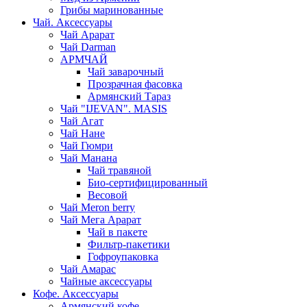
Грибы маринованные
Чай. Аксессуары
Чай Арарат
Чай Darman
АРМЧАЙ
Чай заварочный
Прозрачная фасовка
Армянский Тараз
Чай "IJEVAN". MASIS
Чай Агат
Чай Нане
Чай Гюмри
Чай Манана
Чай травяной
Био-сертифицированный
Весовой
Чай Meron berry
Чай Мега Арарат
Чай в пакете
Фильтр-пакетики
Гофроупаковка
Чай Амарас
Чайные аксессуары
Кофе. Аксессуары
Армянский кофе