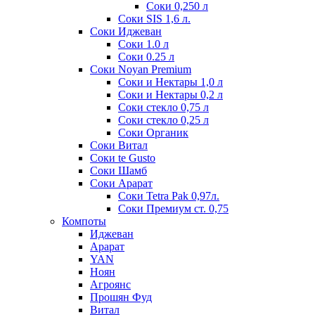
Соки 0,250 л
Соки SIS 1,6 л.
Соки Иджеван
Соки 1.0 л
Соки 0.25 л
Соки Noyan Premium
Соки и Нектары 1,0 л
Соки и Нектары 0,2 л
Соки стекло 0,75 л
Соки стекло 0,25 л
Соки Органик
Соки Витал
Соки te Gusto
Соки Шамб
Соки Арарат
Соки Tetra Pak 0,97л.
Соки Премиум ст. 0,75
Компоты
Иджеван
Арарат
YAN
Ноян
Агроянс
Прошян Фуд
Витал