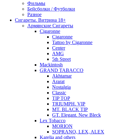
Фильмы
Бейсболки / Футболки
Разное
Сигареты. Витрина 18+
Армянские Сигареты
Cigaronne
Cigaronne
Tattoo by Cigaronne
Center
AMG
5th Street
Mackintosh
GRAND TABACCO
Akhtamar
Ararat
Nostalgia
Classic
TIP TOP
TRIUMPH. VIP
MT. BLACK TIP
GT. Elegant. New Bleck
Lex Tobacco
MORION
SOPRANO, LEX, ALEX
Karelia and others