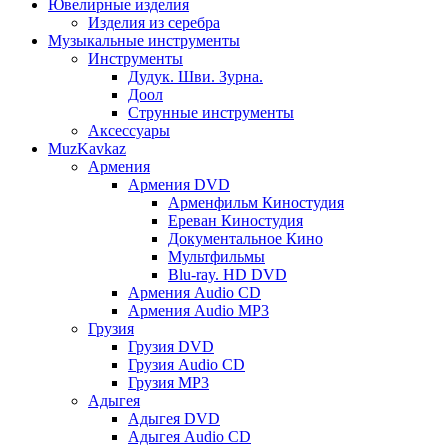
Ювелирные изделия
Изделия из серебра
Музыкальные инструменты
Инструменты
Дудук. Шви. Зурна.
Доол
Струнные инструменты
Аксессуары
MuzKavkaz
Армения
Армения DVD
Арменфильм Киностудия
Ереван Киностудия
Документальное Кино
Мультфильмы
Blu-ray. HD DVD
Армения Audio CD
Армения Audio MP3
Грузия
Грузия DVD
Грузия Audio CD
Грузия MP3
Адыгея
Адыгея DVD
Адыгея Audio CD