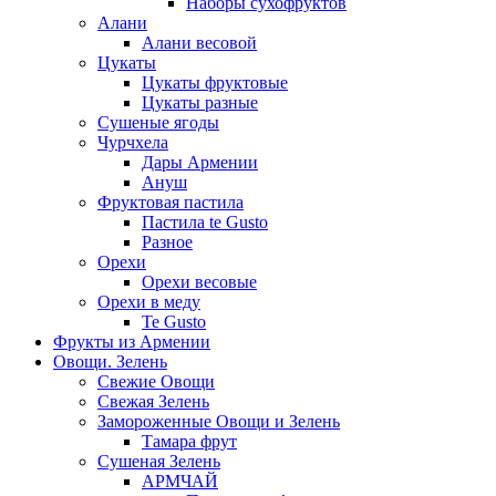
Наборы сухофруктов
Алани
Алани весовой
Цукаты
Цукаты фруктовые
Цукаты разные
Сушеные ягоды
Чурчхела
Дары Армении
Ануш
Фруктовая пастила
Пастила te Gusto
Разное
Орехи
Орехи весовые
Орехи в меду
Te Gusto
Фрукты из Армении
Овощи. Зелень
Свежие Овощи
Свежая Зелень
Замороженные Овощи и Зелень
Тамара фрут
Сушеная Зелень
АРМЧАЙ