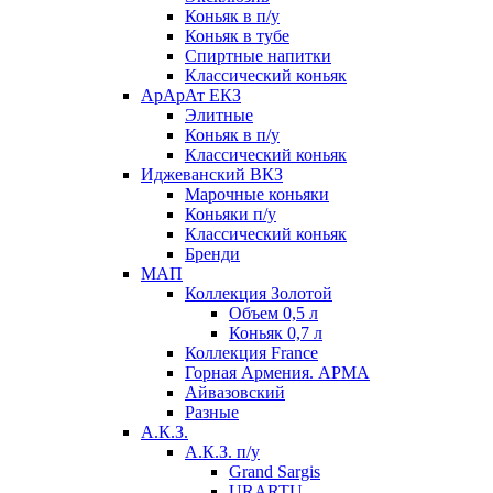
Коньяк в п/у
Коньяк в тубе
Спиртные напитки
Классический коньяк
АрАрАт ЕКЗ
Элитные
Коньяк в п/у
Классический коньяк
Иджеванский ВКЗ
Марочные коньяки
Коньяки п/у
Классический коньяк
Бренди
МАП
Коллекция Золотой
Объем 0,5 л
Коньяк 0,7 л
Коллекция France
Горная Армения. АРМА
Айвазовский
Разные
А.К.З.
А.К.З. п/у
Grand Sargis
URARTU