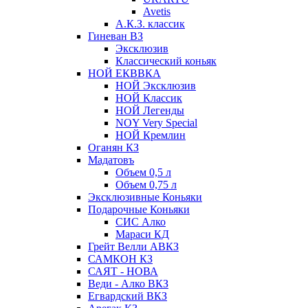
Avetis
А.К.З. классик
Гиневан ВЗ
Эксклюзив
Классический коньяк
НОЙ ЕКВВКА
НОЙ Эксклюзив
НОЙ Классик
НОЙ Легенды
NOY Very Speсial
НОЙ Кремлин
Оганян КЗ
Мадатовъ
Объем 0,5 л
Объем 0,75 л
Эксклюзивные Коньяки
Подарочные Коньяки
СИС Алко
Мараси КД
Грейт Велли АВКЗ
САМКОН КЗ
САЯТ - НОВА
Веди - Алко ВКЗ
Егвардский ВКЗ