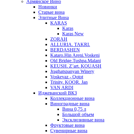
Армянское Вино
Новинки
Старые вина
Элитные Вина
KARAS
Karas
Karas New
ZORAH
ALLURIA. TAKRI.
BERDASHEN
Kataro.Hin Areni.Voskeni
Old Bridge.Tushpa.Malani
KEUSH. Z’art. KOUASH
Jraghatspanyan Winery
Voskevaz - Qotot
Trinity. KOOR. Jan
VAN ARDI
Иджеванский ВКЗ
Коллекционные вина
Виноградные вина
Вина 0,75 л
Большой объем
Эксклюзивные вина
Фруктовые вина
Cувенирные вина