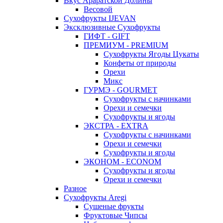
Вкус Араратской Долины
Весовой
Сухофрукты IJEVAN
Эксклюзивные Сухофрукты
ГИФТ - GIFT
ПРЕМИУМ - PREMIUM
Сухофрукты Ягоды Цукаты
Конфеты от природы
Орехи
Микс
ГУРМЭ - GOURMET
Сухофрукты с начинками
Орехи и семечки
Сухофрукты и ягоды
ЭКСТРА - EXTRA
Сухофрукты с начинками
Орехи и семечки
Сухофрукты и ягоды
ЭКОНОМ - ECONOM
Сухофрукты и ягоды
Орехи и семечки
Разное
Сухофрукты Aregi
Сушеные фрукты
Фруктовые Чипсы