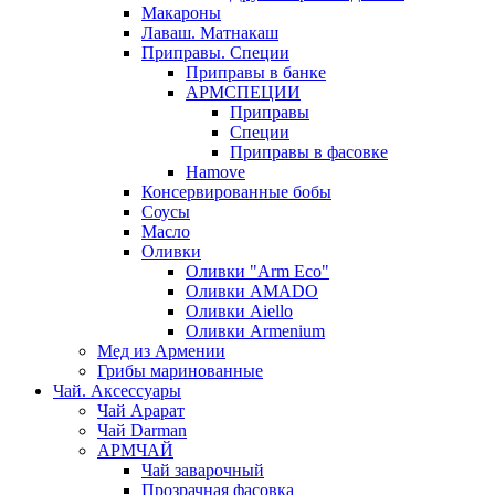
Макароны
Лаваш. Матнакаш
Приправы. Специи
Приправы в банке
АРМСПЕЦИИ
Приправы
Специи
Приправы в фасовке
Hamove
Консервированные бобы
Соусы
Масло
Оливки
Оливки "Arm Eco"
Оливки AMADO
Оливки Aiello
Оливки Armenium
Мед из Армении
Грибы маринованные
Чай. Аксессуары
Чай Арарат
Чай Darman
АРМЧАЙ
Чай заварочный
Прозрачная фасовка