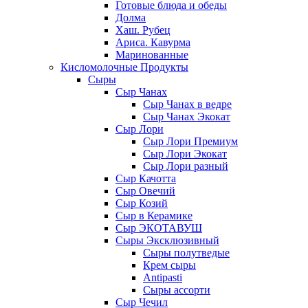
Готовые блюда и обеды
Долма
Хаш. Рубец
Ариса. Кавурма
Маринованные
Кисломолочные Продукты
Сыры
Сыр Чанах
Сыр Чанах в ведре
Сыр Чанах Экокат
Сыр Лори
Сыр Лори Премиум
Сыр Лори Экокат
Сыр Лори разный
Сыр Качотта
Сыр Овечий
Сыр Козий
Сыр в Керамике
Сыр ЭКОТАВУШ
Сыры Эксклюзивный
Сыры полутведые
Крем сыры
Antipasti
Сыры ассорти
Сыр Чечил