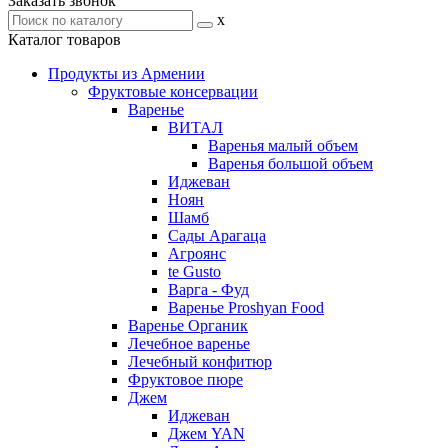
Заказать звонок
x
Каталог товаров
Продукты из Армении
Фруктовые консервации
Варенье
ВИТАЛ
Варенья малый объем
Варенья большой объем
Иджеван
Ноян
Шамб
Сады Арагаца
Агроянс
te Gusto
Варга - Фуд
Варенье Proshyan Food
Варенье Органик
Лечебное варенье
Лечебный конфитюр
Фруктовое пюре
Джем
Иджеван
Джем YAN