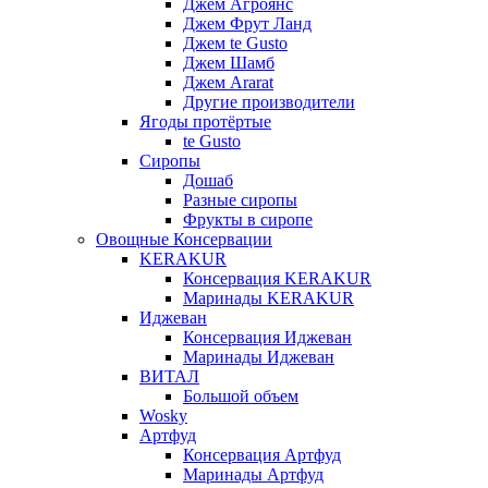
Джем Агроянс
Джем Фрут Ланд
Джем te Gusto
Джем Шамб
Джем Ararat
Другие производители
Ягоды протёртые
te Gusto
Сиропы
Дошаб
Разные сиропы
Фрукты в сиропе
Овощные Консервации
KERAKUR
Консервация KERAKUR
Маринады KERAKUR
Иджеван
Консервация Иджеван
Маринады Иджеван
ВИТАЛ
Большой объем
Wosky
Артфуд
Консервация Артфуд
Маринады Артфуд