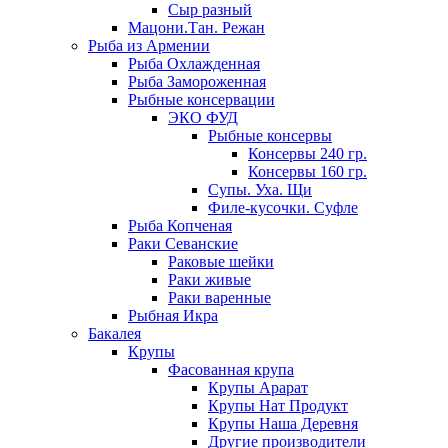
Сыр разный
Мацони.Тан. Режан
Рыба из Армении
Рыба Охлажденная
Рыба Замороженная
Рыбные консервации
ЭКО ФУД
Рыбные консервы
Консервы 240 гр.
Консервы 160 гр.
Супы. Уха. Щи
Филе-кусочки. Суфле
Рыба Копченая
Раки Севанские
Раковые шейки
Раки живые
Раки варенные
Рыбная Икра
Бакалея
Крупы
Фасованная крупа
Крупы Арарат
Крупы Нат Продукт
Крупы Наша Деревня
Другие производители