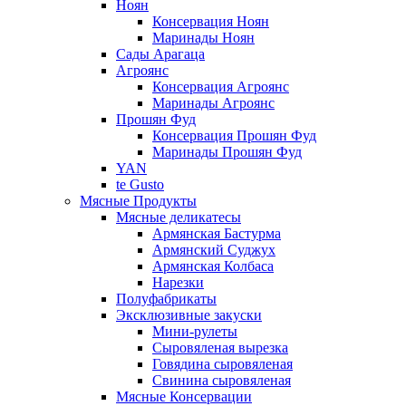
Ноян
Консервация Ноян
Маринады Ноян
Сады Арагаца
Агроянс
Консервация Агроянс
Маринады Агроянс
Прошян Фуд
Консервация Прошян Фуд
Маринады Прошян Фуд
YAN
te Gusto
Мясные Продукты
Мясные деликатесы
Армянская Бастурма
Армянский Суджух
Армянская Колбаса
Нарезки
Полуфабрикаты
Эксклюзивные закуски
Мини-рулеты
Сыровяленая вырезка
Говядина сыровяленая
Свинина сыровяленая
Мясные Консервации