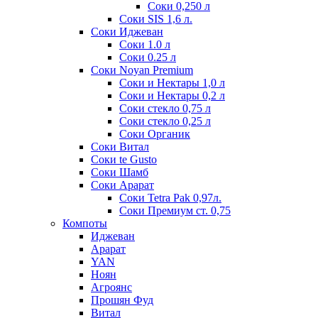
Соки 0,250 л
Соки SIS 1,6 л.
Соки Иджеван
Соки 1.0 л
Соки 0.25 л
Соки Noyan Premium
Соки и Нектары 1,0 л
Соки и Нектары 0,2 л
Соки стекло 0,75 л
Соки стекло 0,25 л
Соки Органик
Соки Витал
Соки te Gusto
Соки Шамб
Соки Арарат
Соки Tetra Pak 0,97л.
Соки Премиум ст. 0,75
Компоты
Иджеван
Арарат
YAN
Ноян
Агроянс
Прошян Фуд
Витал