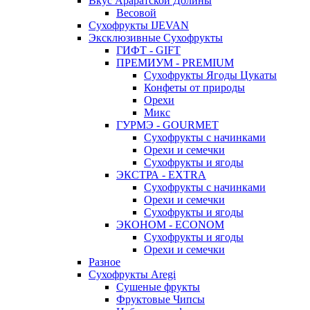
Вкус Араратской Долины
Весовой
Сухофрукты IJEVAN
Эксклюзивные Сухофрукты
ГИФТ - GIFT
ПРЕМИУМ - PREMIUM
Сухофрукты Ягоды Цукаты
Конфеты от природы
Орехи
Микс
ГУРМЭ - GOURMET
Сухофрукты с начинками
Орехи и семечки
Сухофрукты и ягоды
ЭКСТРА - EXTRA
Сухофрукты с начинками
Орехи и семечки
Сухофрукты и ягоды
ЭКОНОМ - ECONOM
Сухофрукты и ягоды
Орехи и семечки
Разное
Сухофрукты Aregi
Сушеные фрукты
Фруктовые Чипсы