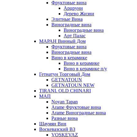
Фруктовые вина
Арцруни
Дерево Жизни
Элитные Вина
Виноградные вина
Виноградные вина
Арт Палас
МАРАН Винный Дом
Фруктовые вина
Виноградные вина
Вино в керамике
Вино в керамике
Вино в керамике п/у
Гетнатун Торговый Дом
GETNATOUN
GETNATOUN NEW
TIRANI. OLD CHINARI
МАП
Noyan Tapan
Arame Фруктовые вина
Arame Виноградные вина
Разные вина
Шаумян Вин
Воскевазский ВЗ
VOSKEVAZ