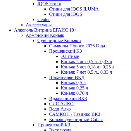
IQOS стики
Стики для IQOS ILUMA
Стики для IQOS
Сenter
Акссессуары
Алкоголь Витрина ЕГАИС 18+
Армянский Коньяк
Сувенирные Коньяки
Символы Нового 2026 Года
Прошянский КЗ
Элитные
Коньяк 5 лет 0,5 л., 0,33 л
Коньяк 5 лет 0,18 л., 0,25 л.
Коньяк 7 лет 0,5 л., 0,33 л
Шахназарян ВКД
Коньяк 0,5 л
Коньяк 0,25 л
Коньяк 0,70 л
Иджеванский ВКЗ
СИС АЛКО
Веди Алко
САМКОН / Тавинко ВКЗ
Коньяк сувенирный Сабля
Прошянский КЗ
Эксклюзив