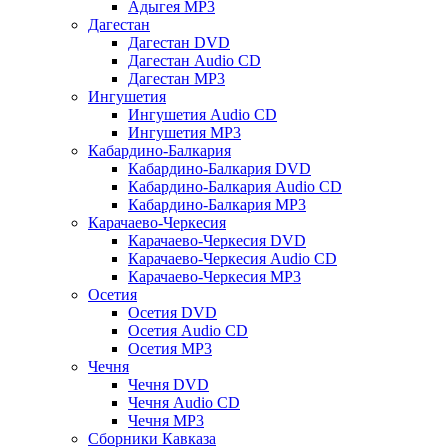
Адыгея MP3
Дагестан
Дагестан DVD
Дагестан Audio CD
Дагестан MP3
Ингушетия
Ингушетия Audio CD
Ингушетия MP3
Кабардино-Балкария
Кабардино-Балкария DVD
Кабардино-Балкария Audio CD
Кабардино-Балкария MP3
Карачаево-Черкесия
Карачаево-Черкесия DVD
Карачаево-Черкесия Audio CD
Карачаево-Черкесия MP3
Осетия
Осетия DVD
Осетия Audio CD
Осетия MP3
Чечня
Чечня DVD
Чечня Audio CD
Чечня MP3
Сборники Кавказа