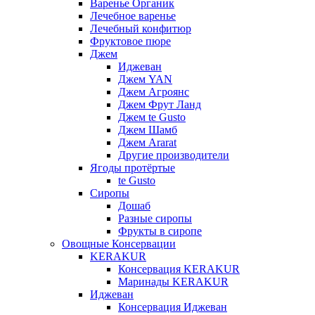
Варенье Органик
Лечебное варенье
Лечебный конфитюр
Фруктовое пюре
Джем
Иджеван
Джем YAN
Джем Агроянс
Джем Фрут Ланд
Джем te Gusto
Джем Шамб
Джем Ararat
Другие производители
Ягоды протёртые
te Gusto
Сиропы
Дошаб
Разные сиропы
Фрукты в сиропе
Овощные Консервации
KERAKUR
Консервация KERAKUR
Маринады KERAKUR
Иджеван
Консервация Иджеван