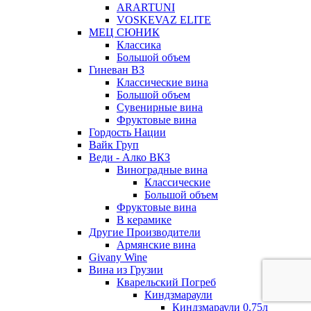
ARARTUNI
VOSKEVAZ ELITE
МЕЦ СЮНИК
Классика
Большой объем
Гиневан ВЗ
Классические вина
Большой объем
Сувенирные вина
Фруктовые вина
Гордость Нации
Вайк Груп
Веди - Алко ВКЗ
Виноградные вина
Классические
Большой объем
Фруктовые вина
В керамике
Другие Производители
Армянские вина
Givany Wine
Вина из Грузии
Кварельский Погреб
Киндзмараули
Киндзмараули 0,75л