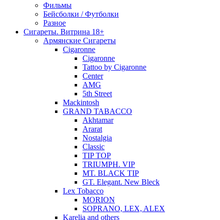
Фильмы
Бейсболки / Футболки
Разное
Сигареты. Витрина 18+
Армянские Сигареты
Cigaronne
Cigaronne
Tattoo by Cigaronne
Center
AMG
5th Street
Mackintosh
GRAND TABACCO
Akhtamar
Ararat
Nostalgia
Classic
TIP TOP
TRIUMPH. VIP
MT. BLACK TIP
GT. Elegant. New Bleck
Lex Tobacco
MORION
SOPRANO, LEX, ALEX
Karelia and others