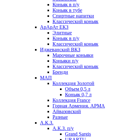
Коньяк в п/у
Коньяк в тубе
Спиртные напитки
Классический коньяк
АрАрАт ЕКЗ
Элитные
Коньяк в п/у
Классический коньяк
Иджеванский ВКЗ
Марочные коньяки
Коньяки п/у
Классический коньяк
Бренди
МАП
Коллекция Золотой
Объем 0,5 л
Коньяк 0,7 л
Коллекция France
Горная Армения. АРМА
Айвазовский
Разные
А.К.З.
А.К.З. п/у
Grand Sargis
URARTU