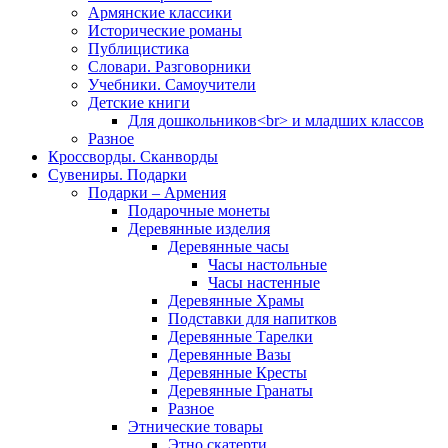
Армянские классики
Исторические романы
Публицистика
Словари. Разговорники
Учебники. Самоучители
Детские книги
Для дошкольников<br> и младших классов
Разное
Кроссворды. Сканворды
Сувениры. Подарки
Подарки – Армения
Подарочные монеты
Деревянные изделия
Деревянные часы
Часы настольные
Часы настенные
Деревянные Храмы
Подставки для напитков
Деревянные Тарелки
Деревянные Вазы
Деревянные Кресты
Деревянные Гранаты
Разное
Этнические товары
Этно скатерти