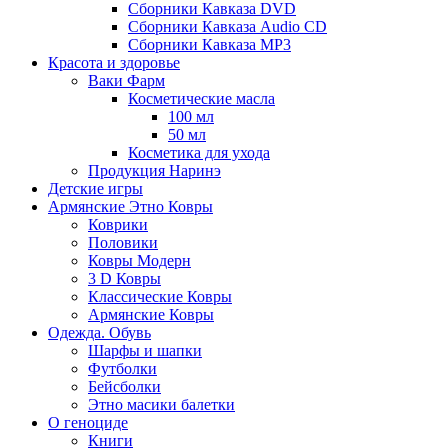
Сборники Кавказа DVD
Сборники Кавказа Audio CD
Сборники Кавказа MP3
Красота и здоровье
Ваки Фарм
Косметические масла
100 мл
50 мл
Косметика для ухода
Продукция Наринэ
Детские игры
Армянские Этно Ковры
Коврики
Половики
Ковры Модерн
3 D Ковры
Классические Ковры
Армянские Ковры
Одежда. Обувь
Шарфы и шапки
Футболки
Бейсболки
Этно масики балетки
О геноциде
Книги