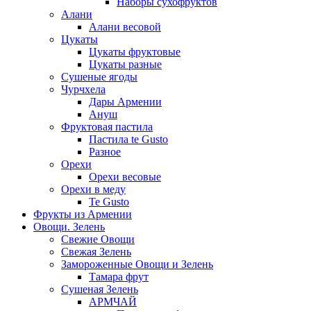
Наборы сухофруктов
Алани
Алани весовой
Цукаты
Цукаты фруктовые
Цукаты разные
Сушеные ягоды
Чурчхела
Дары Армении
Ануш
Фруктовая пастила
Пастила te Gusto
Разное
Орехи
Орехи весовые
Орехи в меду
Te Gusto
Фрукты из Армении
Овощи. Зелень
Свежие Овощи
Свежая Зелень
Замороженные Овощи и Зелень
Тамара фрут
Сушеная Зелень
АРМЧАЙ