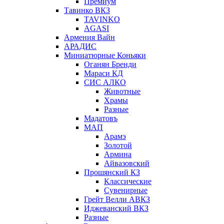
Премиум
Тавинко ВКЗ
TAVINKO
AGASI
Армения Вайн
АРАДИС
Миниатюрные Коньяки
Оганян Бренди
Мараси КД
СИС АЛКО
Животные
Храмы
Разные
Мадатовъ
МАП
Арамэ
Золотой
Армина
Айвазовский
Прошянский КЗ
Классические
Сувенирные
Грейт Велли АВКЗ
Иджеванский ВКЗ
Разные