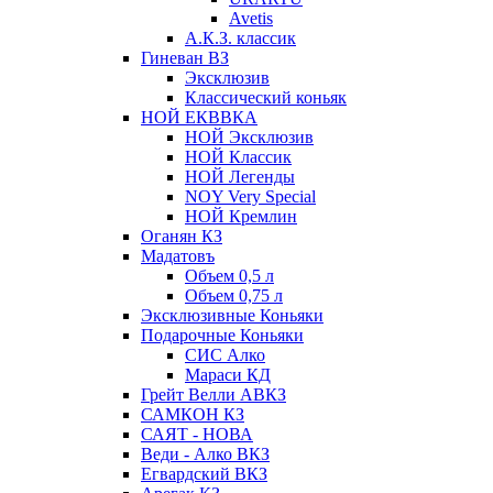
Avetis
А.К.З. классик
Гиневан ВЗ
Эксклюзив
Классический коньяк
НОЙ ЕКВВКА
НОЙ Эксклюзив
НОЙ Классик
НОЙ Легенды
NOY Very Speсial
НОЙ Кремлин
Оганян КЗ
Мадатовъ
Объем 0,5 л
Объем 0,75 л
Эксклюзивные Коньяки
Подарочные Коньяки
СИС Алко
Мараси КД
Грейт Велли АВКЗ
САМКОН КЗ
САЯТ - НОВА
Веди - Алко ВКЗ
Егвардский ВКЗ