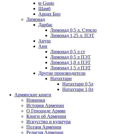
te Gusto
Шамб
Арцах Био
Лимонад
Дарбас
Лимонад 0,5 л. Стекло
Лимонад 1,25 л. ПЭТ
Ануш
Ани
Лимонад 0,5 л ст
Лимонад 0,5 л ПЭТ
Лимонад 1,0 л ПЭТ
Лимонад 1,5 л ПЭТ
Другие производители
Натахтари
Натахтари 0,5л
Натахтари 1,0л
Армянские книги
Новинки
История Армении
О Геноциде Армян
Книги об Армении
Иcкусство и культура
Поэзия Армении
Религия Армении