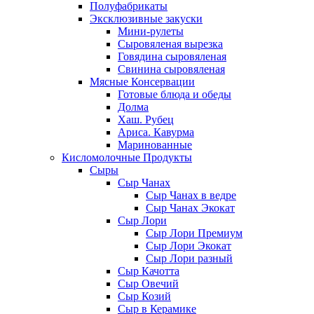
Полуфабрикаты
Эксклюзивные закуски
Мини-рулеты
Сыровяленая вырезка
Говядина сыровяленая
Свинина сыровяленая
Мясные Консервации
Готовые блюда и обеды
Долма
Хаш. Рубец
Ариса. Кавурма
Маринованные
Кисломолочные Продукты
Сыры
Сыр Чанах
Сыр Чанах в ведре
Сыр Чанах Экокат
Сыр Лори
Сыр Лори Премиум
Сыр Лори Экокат
Сыр Лори разный
Сыр Качотта
Сыр Овечий
Сыр Козий
Сыр в Керамике