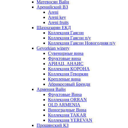
Матевосян Вайн
Аренийский ВЗ
Areni
Areni key
Areni fruits
Шахназарян ЕКД
Коллекция Гаясон
Коллекция Гаясон п/у
Коллекция Гаясон Новогодняя п/у
Gevorkian winery
Сувенирные вина
Фруктовые вина
АРИАЦ. АНАИС
Коллекция КОРОНА
Коллекция Геворкян
Крепленые вина
Абрикосовый Бренди
Армения Вайн
Фруктовые Вина
Коллекция ORRAN
OLD ARMENIA
Виноградные Вина
Коллекция TAKAR
Коллекция YEREVAN
Прошянский КЗ