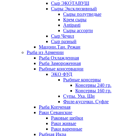
Сыр ЭКОТАВУШ
Сыры Эксклюзивный
Сыры полутведые
Крем сыры
Antipasti
Сыры ассорти
Сыр Чечил
Сыр разный
Мацони.Тан. Режан
Рыба из Армении
Рыба Охлажденная
Рыба Замороженная
Рыбные консервации
ЭКО ФУД
Рыбные консервы
Консервы 240 гр.
Консервы 160 гр.
Супы. Уха. Щи
Филе-кусочки. Суфле
Рыба Копченая
Раки Севанские
Раковые шейки
Раки живые
Раки варенные
Рыбная Икра