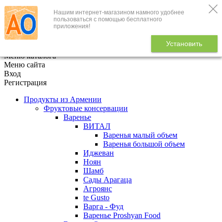
Нашим интернет-магазином намного удобнее
+7 (495) 646-888-1
пользоваться с помощью бесплатного
приложения!
В корзине
0
товаров
Установить
x
Меню каталога
Меню сайта
Вход
Регистрация
Продукты из Армении
Фруктовые консервации
Варенье
ВИТАЛ
Варенья малый объем
Варенья большой объем
Иджеван
Ноян
Шамб
Сады Арагаца
Агроянс
te Gusto
Варга - Фуд
Варенье Proshyan Food