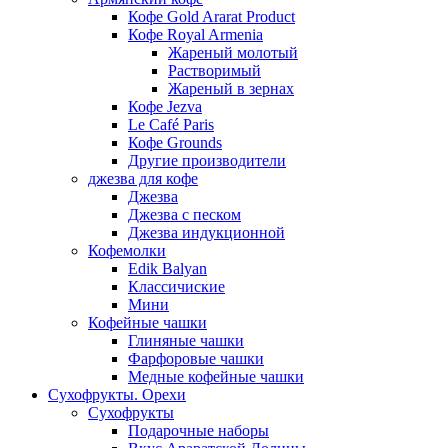
Кофе Gold Ararat Product
Кофе Royal Armenia
Жареный молотый
Растворимый
Жареный в зернах
Кофе Jezva
Le Café Paris
Кофе Grounds
Другие производители
джезва для кофе
Джезва
Джезва с песком
Джезва индукционной
Кофемолки
Edik Balyan
Классичиские
Мини
Кофейные чашки
Глиняные чашки
Фарфоровые чашки
Медные кофейные чашки
Сухофрукты. Орехи
Сухофрукты
Подарочные наборы