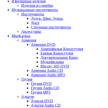
Ювелирные изделия
Изделия из серебра
Музыкальные инструменты
Инструменты
Дудук. Шви. Зурна.
Доол
Струнные инструменты
Аксессуары
MuzKavkaz
Армения
Армения DVD
Арменфильм Киностудия
Ереван Киностудия
Документальное Кино
Мультфильмы
Blu-ray. HD DVD
Армения Audio CD
Армения Audio MP3
Грузия
Грузия DVD
Грузия Audio CD
Грузия MP3
Адыгея
Адыгея DVD
Адыгея Audio CD