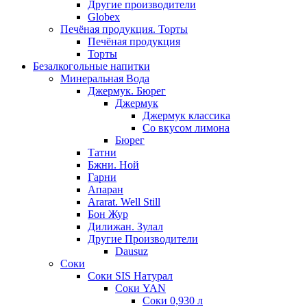
Другие производители
Globex
Печёная продукция. Торты
Печёная продукция
Торты
Безалкогольные напитки
Минеральная Вода
Джермук. Бюрег
Джермук
Джермук классика
Со вкусом лимона
Бюрег
Татни
Бжни. Ной
Гарни
Апаран
Ararat. Well Still
Бон Жур
Дилижан. Зулал
Другие Производители
Dausuz
Соки
Соки SIS Натурал
Соки YAN
Соки 0,930 л