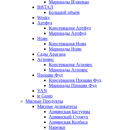
Маринады Иджеван
ВИТАЛ
Большой объем
Wosky
Артфуд
Консервация Артфуд
Маринады Артфуд
Ноян
Консервация Ноян
Маринады Ноян
Сады Арагаца
Агроянс
Консервация Агроянс
Маринады Агроянс
Прошян Фуд
Консервация Прошян Фуд
Маринады Прошян Фуд
YAN
te Gusto
Мясные Продукты
Мясные деликатесы
Армянская Бастурма
Армянский Суджух
Армянская Колбаса
Нарезки