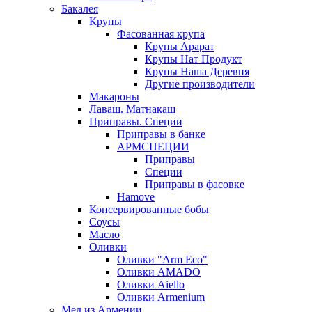
Бакалея
Крупы
Фасованная крупа
Крупы Арарат
Крупы Нат Продукт
Крупы Наша Деревня
Другие производители
Макароны
Лаваш. Матнакаш
Приправы. Специи
Приправы в банке
АРМСПЕЦИИ
Приправы
Специи
Приправы в фасовке
Hamove
Консервированные бобы
Соусы
Масло
Оливки
Оливки "Arm Eco"
Оливки AMADO
Оливки Aiello
Оливки Armenium
Мед из Армении