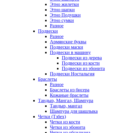
Этно жилетки
Этно шапки
Этно Подушки
Этно сумки
Разное
Подвески
Разное
Армянские буквы
Подвески маски
Подвески в машину
Подвески из дерева
Подвески из кости
Подвески из эбонита
Подвески Ностальгия
Браслеты
Разное
Браслеты из бисера
Кожаные браслеты
Тандыр, Мангал, Шампура
Тандыр, мангал
Шампура для шашлыка
Четки (Тзбех)
Четки из кости
Четки из эбонита
Четки из обсидиана