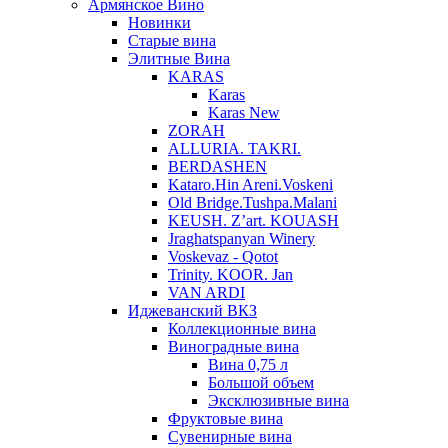
Армянское Вино
Новинки
Старые вина
Элитные Вина
KARAS
Karas
Karas New
ZORAH
ALLURIA. TAKRI.
BERDASHEN
Kataro.Hin Areni.Voskeni
Old Bridge.Tushpa.Malani
KEUSH. Z’art. KOUASH
Jraghatspanyan Winery
Voskevaz - Qotot
Trinity. KOOR. Jan
VAN ARDI
Иджеванский ВКЗ
Коллекционные вина
Виноградные вина
Вина 0,75 л
Большой объем
Эксклюзивные вина
Фруктовые вина
Cувенирные вина