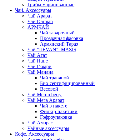
Грибы маринованные
Чай. Аксессуары
Чай Арарат
Чай Darman
АРМЧАЙ
Чай заварочный
Прозрачная фасовка
Армянский Тараз
Чай "IJEVAN". MASIS
Чай Агат
Чай Нане
Чай Гюмри
Чай Манана
Чай травяной
Био-сертифицированный
Весовой
Чай Meron berry
Чай Мега Арарат
Чай в пакете
Фильтр-пакетики
Гофроупаковка
Чай Амарас
Чайные аксессуары
Кофе. Аксессуары
Армянский кофе