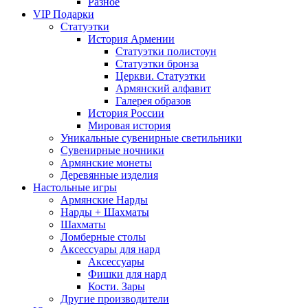
Разное
VIP Подарки
Статуэтки
История Армении
Статуэтки полистоун
Статуэтки бронза
Церкви. Статуэтки
Армянский алфавит
Галерея образов
История России
Мировая история
Уникальные сувенирные светильники
Сувенирные ночники
Армянские монеты
Деревянные изделия
Настольные игры
Армянские Нарды
Нарды + Шахматы
Шахматы
Ломберные столы
Аксессуары для нард
Аксессуары
Фишки для нард
Кости. Зары
Другие производители