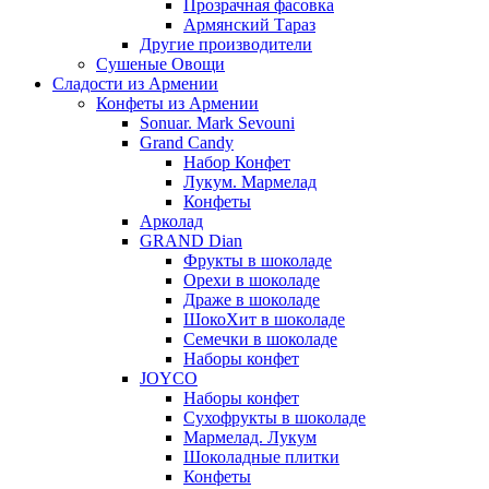
Прозрачная фасовка
Армянский Тараз
Другие производители
Сушеные Овощи
Сладости из Армении
Конфеты из Армении
Sonuar. Mark Sevouni
Grand Candy
Набор Конфет
Лукум. Мармелад
Конфеты
Арколад
GRAND Dian
Фрукты в шоколаде
Орехи в шоколаде
Драже в шоколаде
ШокоХит в шоколаде
Семечки в шоколаде
Наборы конфет
JOYCO
Наборы конфет
Сухофрукты в шоколаде
Мармелад. Лукум
Шоколадные плитки
Конфеты