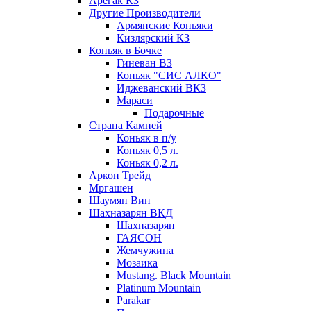
Арегак КЗ
Другие Производители
Армянские Коньяки
Кизлярский КЗ
Коньяк в Бочке
Гиневан ВЗ
Коньяк "СИС АЛКО"
Иджеванский ВКЗ
Мараси
Подарочные
Страна Камней
Коньяк в п/у
Коньяк 0,5 л.
Коньяк 0,2 л.
Аркон Трейд
Мргашен
Шаумян Вин
Шахназарян ВКД
Шахназарян
ГАЯСОН
Жемчужина
Мозаика
Mustang. Black Mountain
Platinum Mountain
Parakar