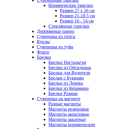
Сувенирные тарелки
Керамические тарелки
Размер 27 х 26 см
Размер 21-18,5 см
Размер 16 - 14 см
Стеклянные тарелки
Деревянные панно
Сувениры из гипса
Куклы
Сувениры из туфа
Флаги
Брелки
Брелки Настальгия
Брелки из Обсидиана
Брелки для Водителя
Брелки с Буквами
Брелки из Дерева
Брелки из Керамики
Брелки Разные
Сувениры на магните
Разные магниты
Магниты резиновые
Магниты акриловые
Магниты закатные
Магниты керамические