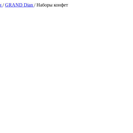
ии
/
GRAND Dian
/
Наборы конфет