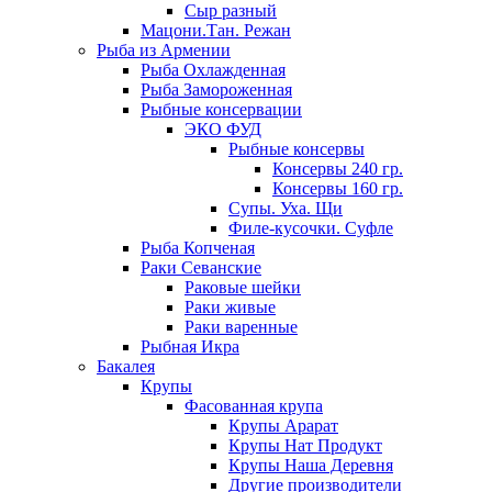
Сыр разный
Мацони.Тан. Режан
Рыба из Армении
Рыба Охлажденная
Рыба Замороженная
Рыбные консервации
ЭКО ФУД
Рыбные консервы
Консервы 240 гр.
Консервы 160 гр.
Супы. Уха. Щи
Филе-кусочки. Суфле
Рыба Копченая
Раки Севанские
Раковые шейки
Раки живые
Раки варенные
Рыбная Икра
Бакалея
Крупы
Фасованная крупа
Крупы Арарат
Крупы Нат Продукт
Крупы Наша Деревня
Другие производители