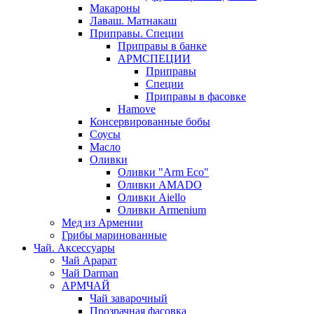
Макароны
Лаваш. Матнакаш
Приправы. Специи
Приправы в банке
АРМСПЕЦИИ
Приправы
Специи
Приправы в фасовке
Hamove
Консервированные бобы
Соусы
Масло
Оливки
Оливки "Arm Eco"
Оливки AMADO
Оливки Aiello
Оливки Armenium
Мед из Армении
Грибы маринованные
Чай. Аксессуары
Чай Арарат
Чай Darman
АРМЧАЙ
Чай заварочный
Прозрачная фасовка