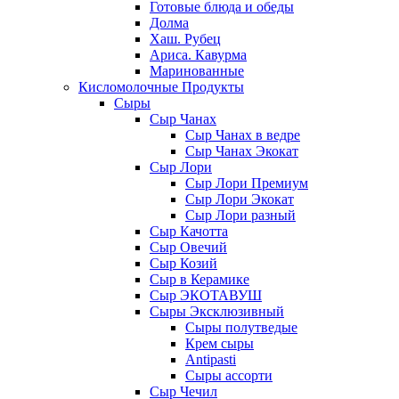
Готовые блюда и обеды
Долма
Хаш. Рубец
Ариса. Кавурма
Маринованные
Кисломолочные Продукты
Сыры
Сыр Чанах
Сыр Чанах в ведре
Сыр Чанах Экокат
Сыр Лори
Сыр Лори Премиум
Сыр Лори Экокат
Сыр Лори разный
Сыр Качотта
Сыр Овечий
Сыр Козий
Сыр в Керамике
Сыр ЭКОТАВУШ
Сыры Эксклюзивный
Сыры полутведые
Крем сыры
Antipasti
Сыры ассорти
Сыр Чечил