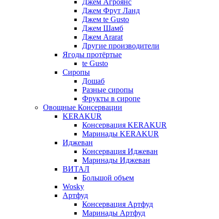
Джем Агроянс
Джем Фрут Ланд
Джем te Gusto
Джем Шамб
Джем Ararat
Другие производители
Ягоды протёртые
te Gusto
Сиропы
Дошаб
Разные сиропы
Фрукты в сиропе
Овощные Консервации
KERAKUR
Консервация KERAKUR
Маринады KERAKUR
Иджеван
Консервация Иджеван
Маринады Иджеван
ВИТАЛ
Большой объем
Wosky
Артфуд
Консервация Артфуд
Маринады Артфуд