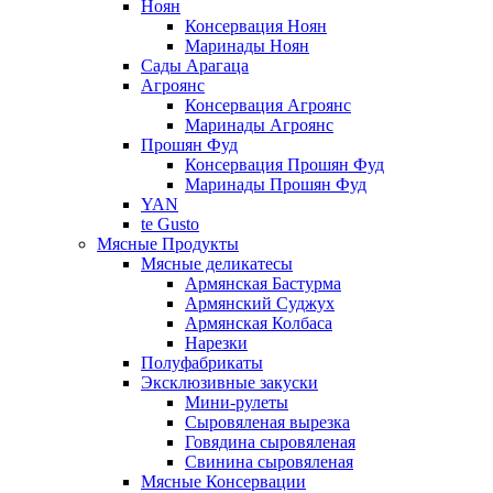
Ноян
Консервация Ноян
Маринады Ноян
Сады Арагаца
Агроянс
Консервация Агроянс
Маринады Агроянс
Прошян Фуд
Консервация Прошян Фуд
Маринады Прошян Фуд
YAN
te Gusto
Мясные Продукты
Мясные деликатесы
Армянская Бастурма
Армянский Суджух
Армянская Колбаса
Нарезки
Полуфабрикаты
Эксклюзивные закуски
Мини-рулеты
Сыровяленая вырезка
Говядина сыровяленая
Свинина сыровяленая
Мясные Консервации