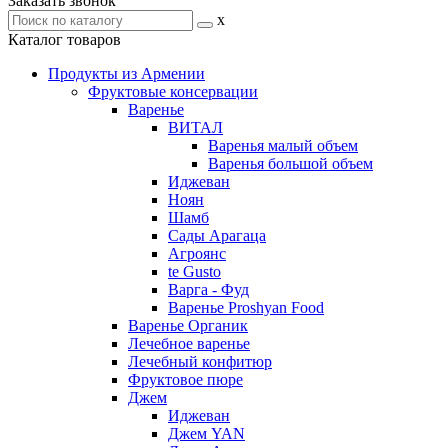
Заказать звонок
x
Каталог товаров
Продукты из Армении
Фруктовые консервации
Варенье
ВИТАЛ
Варенья малый объем
Варенья большой объем
Иджеван
Ноян
Шамб
Сады Арагаца
Агроянс
te Gusto
Варга - Фуд
Варенье Proshyan Food
Варенье Органик
Лечебное варенье
Лечебный конфитюр
Фруктовое пюре
Джем
Иджеван
Джем YAN