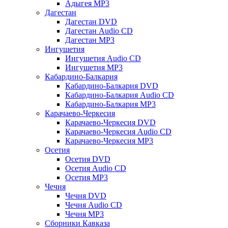
Адыгея MP3
Дагестан
Дагестан DVD
Дагестан Audio CD
Дагестан MP3
Ингушетия
Ингушетия Audio CD
Ингушетия MP3
Кабардино-Балкария
Кабардино-Балкария DVD
Кабардино-Балкария Audio CD
Кабардино-Балкария MP3
Карачаево-Черкесия
Карачаево-Черкесия DVD
Карачаево-Черкесия Audio CD
Карачаево-Черкесия MP3
Осетия
Осетия DVD
Осетия Audio CD
Осетия MP3
Чечня
Чечня DVD
Чечня Audio CD
Чечня MP3
Сборники Кавказа