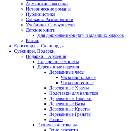
Армянские классики
Исторические романы
Публицистика
Словари. Разговорники
Учебники. Самоучители
Детские книги
Для дошкольников<br> и младших классов
Разное
Кроссворды. Сканворды
Сувениры. Подарки
Подарки – Армения
Подарочные монеты
Деревянные изделия
Деревянные часы
Часы настольные
Часы настенные
Деревянные Храмы
Подставки для напитков
Деревянные Тарелки
Деревянные Вазы
Деревянные Кресты
Деревянные Гранаты
Разное
Этнические товары
Этно скатерти