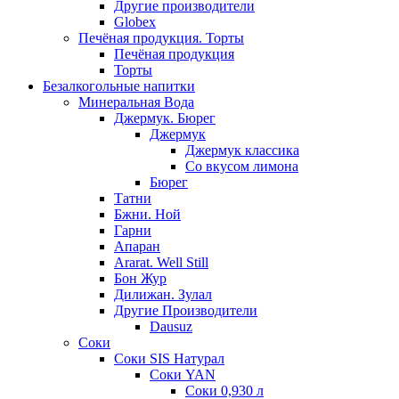
Другие производители
Globex
Печёная продукция. Торты
Печёная продукция
Торты
Безалкогольные напитки
Минеральная Вода
Джермук. Бюрег
Джермук
Джермук классика
Со вкусом лимона
Бюрег
Татни
Бжни. Ной
Гарни
Апаран
Ararat. Well Still
Бон Жур
Дилижан. Зулал
Другие Производители
Dausuz
Соки
Соки SIS Натурал
Соки YAN
Соки 0,930 л