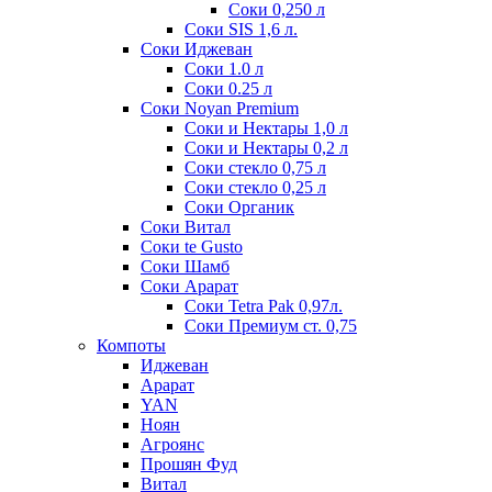
Соки 0,250 л
Соки SIS 1,6 л.
Соки Иджеван
Соки 1.0 л
Соки 0.25 л
Соки Noyan Premium
Соки и Нектары 1,0 л
Соки и Нектары 0,2 л
Соки стекло 0,75 л
Соки стекло 0,25 л
Соки Органик
Соки Витал
Соки te Gusto
Соки Шамб
Соки Арарат
Соки Tetra Pak 0,97л.
Соки Премиум ст. 0,75
Компоты
Иджеван
Арарат
YAN
Ноян
Агроянс
Прошян Фуд
Витал