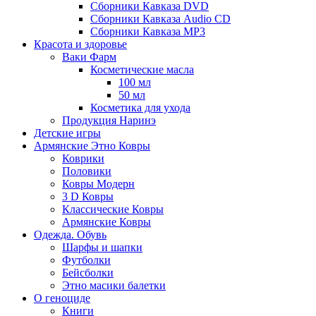
Сборники Кавказа DVD
Сборники Кавказа Audio CD
Сборники Кавказа MP3
Красота и здоровье
Ваки Фарм
Косметические масла
100 мл
50 мл
Косметика для ухода
Продукция Наринэ
Детские игры
Армянские Этно Ковры
Коврики
Половики
Ковры Модерн
3 D Ковры
Классические Ковры
Армянские Ковры
Одежда. Обувь
Шарфы и шапки
Футболки
Бейсболки
Этно масики балетки
О геноциде
Книги