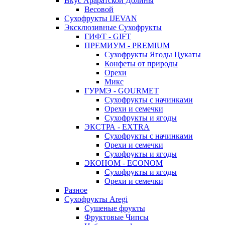
Вкус Араратской Долины
Весовой
Сухофрукты IJEVAN
Эксклюзивные Сухофрукты
ГИФТ - GIFT
ПРЕМИУМ - PREMIUM
Сухофрукты Ягоды Цукаты
Конфеты от природы
Орехи
Микс
ГУРМЭ - GOURMET
Сухофрукты с начинками
Орехи и семечки
Сухофрукты и ягоды
ЭКСТРА - EXTRA
Сухофрукты с начинками
Орехи и семечки
Сухофрукты и ягоды
ЭКОНОМ - ECONOM
Сухофрукты и ягоды
Орехи и семечки
Разное
Сухофрукты Aregi
Сушеные фрукты
Фруктовые Чипсы