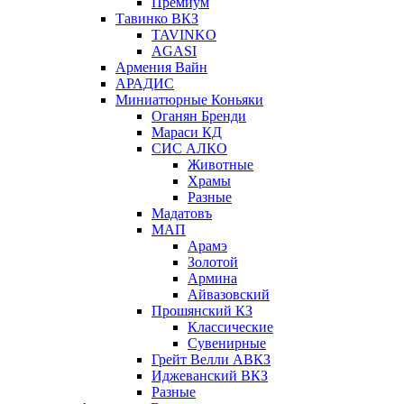
Премиум
Тавинко ВКЗ
TAVINKO
AGASI
Армения Вайн
АРАДИС
Миниатюрные Коньяки
Оганян Бренди
Мараси КД
СИС АЛКО
Животные
Храмы
Разные
Мадатовъ
МАП
Арамэ
Золотой
Армина
Айвазовский
Прошянский КЗ
Классические
Сувенирные
Грейт Велли АВКЗ
Иджеванский ВКЗ
Разные