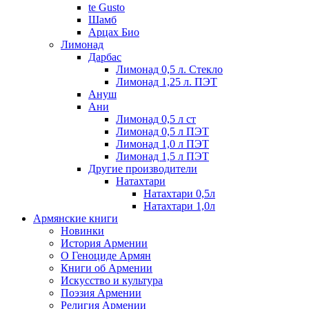
te Gusto
Шамб
Арцах Био
Лимонад
Дарбас
Лимонад 0,5 л. Стекло
Лимонад 1,25 л. ПЭТ
Ануш
Ани
Лимонад 0,5 л ст
Лимонад 0,5 л ПЭТ
Лимонад 1,0 л ПЭТ
Лимонад 1,5 л ПЭТ
Другие производители
Натахтари
Натахтари 0,5л
Натахтари 1,0л
Армянские книги
Новинки
История Армении
О Геноциде Армян
Книги об Армении
Иcкусство и культура
Поэзия Армении
Религия Армении