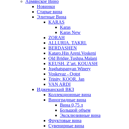
Армянское Вино
Новинки
Старые вина
Элитные Вина
KARAS
Karas
Karas New
ZORAH
ALLURIA. TAKRI.
BERDASHEN
Kataro.Hin Areni.Voskeni
Old Bridge.Tushpa.Malani
KEUSH. Z’art. KOUASH
Jraghatspanyan Winery
Voskevaz - Qotot
Trinity. KOOR. Jan
VAN ARDI
Иджеванский ВКЗ
Коллекционные вина
Виноградные вина
Вина 0,75 л
Большой объем
Эксклюзивные вина
Фруктовые вина
Cувенирные вина