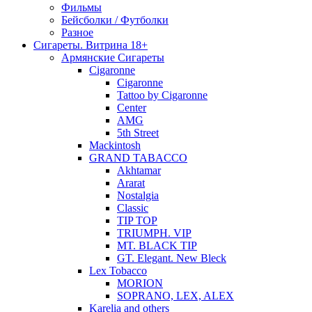
Фильмы
Бейсболки / Футболки
Разное
Сигареты. Витрина 18+
Армянские Сигареты
Cigaronne
Cigaronne
Tattoo by Cigaronne
Center
AMG
5th Street
Mackintosh
GRAND TABACCO
Akhtamar
Ararat
Nostalgia
Classic
TIP TOP
TRIUMPH. VIP
MT. BLACK TIP
GT. Elegant. New Bleck
Lex Tobacco
MORION
SOPRANO, LEX, ALEX
Karelia and others