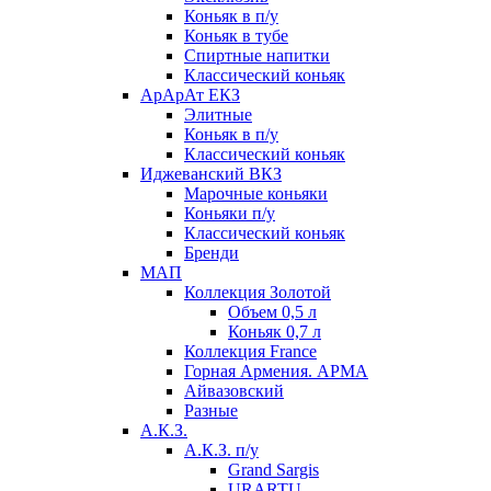
Коньяк в п/у
Коньяк в тубе
Спиртные напитки
Классический коньяк
АрАрАт ЕКЗ
Элитные
Коньяк в п/у
Классический коньяк
Иджеванский ВКЗ
Марочные коньяки
Коньяки п/у
Классический коньяк
Бренди
МАП
Коллекция Золотой
Объем 0,5 л
Коньяк 0,7 л
Коллекция France
Горная Армения. АРМА
Айвазовский
Разные
А.К.З.
А.К.З. п/у
Grand Sargis
URARTU