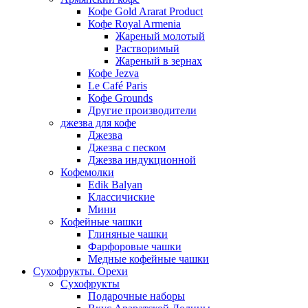
Кофе Gold Ararat Product
Кофе Royal Armenia
Жареный молотый
Растворимый
Жареный в зернах
Кофе Jezva
Le Café Paris
Кофе Grounds
Другие производители
джезва для кофе
Джезва
Джезва с песком
Джезва индукционной
Кофемолки
Edik Balyan
Классичиские
Мини
Кофейные чашки
Глиняные чашки
Фарфоровые чашки
Медные кофейные чашки
Сухофрукты. Орехи
Сухофрукты
Подарочные наборы