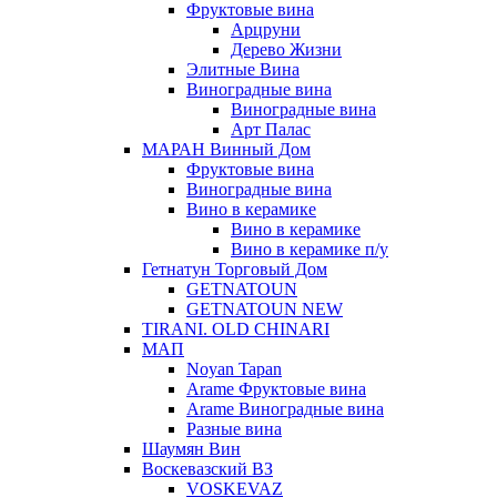
Фруктовые вина
Арцруни
Дерево Жизни
Элитные Вина
Виноградные вина
Виноградные вина
Арт Палас
МАРАН Винный Дом
Фруктовые вина
Виноградные вина
Вино в керамике
Вино в керамике
Вино в керамике п/у
Гетнатун Торговый Дом
GETNATOUN
GETNATOUN NEW
TIRANI. OLD CHINARI
МАП
Noyan Tapan
Arame Фруктовые вина
Arame Виноградные вина
Разные вина
Шаумян Вин
Воскевазский ВЗ
VOSKEVAZ