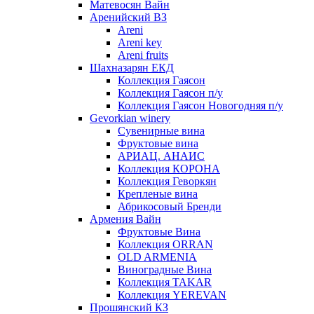
Матевосян Вайн
Аренийский ВЗ
Areni
Areni key
Areni fruits
Шахназарян ЕКД
Коллекция Гаясон
Коллекция Гаясон п/у
Коллекция Гаясон Новогодняя п/у
Gevorkian winery
Сувенирные вина
Фруктовые вина
АРИАЦ. АНАИС
Коллекция КОРОНА
Коллекция Геворкян
Крепленые вина
Абрикосовый Бренди
Армения Вайн
Фруктовые Вина
Коллекция ORRAN
OLD ARMENIA
Виноградные Вина
Коллекция TAKAR
Коллекция YEREVAN
Прошянский КЗ