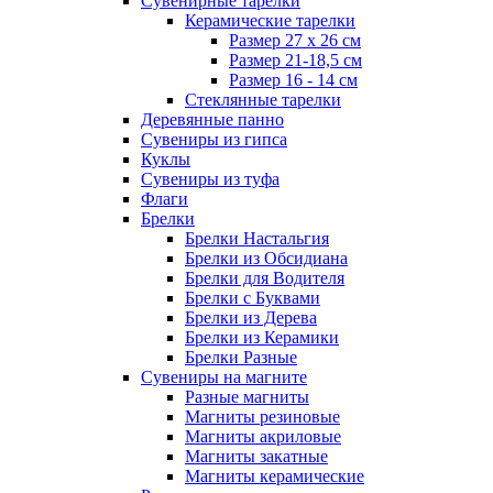
Сувенирные тарелки
Керамические тарелки
Размер 27 х 26 см
Размер 21-18,5 см
Размер 16 - 14 см
Стеклянные тарелки
Деревянные панно
Сувениры из гипса
Куклы
Сувениры из туфа
Флаги
Брелки
Брелки Настальгия
Брелки из Обсидиана
Брелки для Водителя
Брелки с Буквами
Брелки из Дерева
Брелки из Керамики
Брелки Разные
Сувениры на магните
Разные магниты
Магниты резиновые
Магниты акриловые
Магниты закатные
Магниты керамические