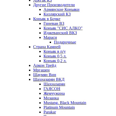
Арегак КЗ
Другие Производители
Армянские Коньяки
Кизлярский КЗ
Коньяк в Бочке
Гиневан ВЗ
Коньяк "СИС АЛКО"
Иджеванский ВКЗ
Мараси
Подарочные
Страна Камней
Коньяк в п/у
Коньяк 0,5 л.
Коньяк 0,2 л.
Аркон Трейд
Мргашен
Шаумян Вин
Шахназарян ВКД
Шахназарян
ГАЯСОН
Жемчужина
Мозаика
Mustang. Black Mountain
Platinum Mountain
Parakar