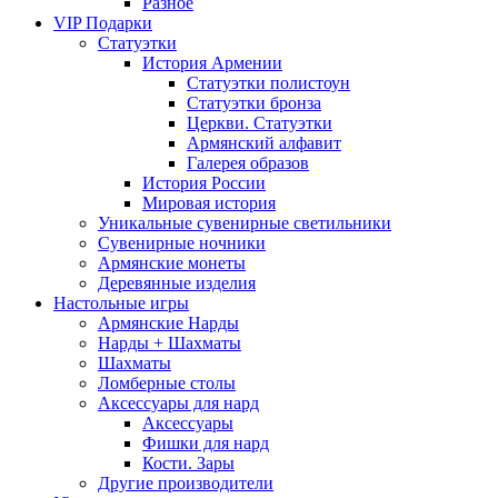
Разное
VIP Подарки
Статуэтки
История Армении
Статуэтки полистоун
Статуэтки бронза
Церкви. Статуэтки
Армянский алфавит
Галерея образов
История России
Мировая история
Уникальные сувенирные светильники
Сувенирные ночники
Армянские монеты
Деревянные изделия
Настольные игры
Армянские Нарды
Нарды + Шахматы
Шахматы
Ломберные столы
Аксессуары для нард
Аксессуары
Фишки для нард
Кости. Зары
Другие производители