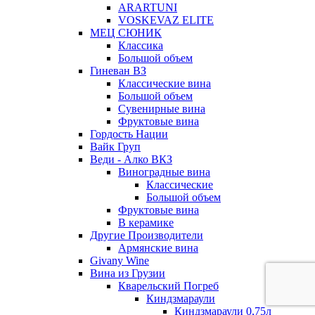
ARARTUNI
VOSKEVAZ ELITE
МЕЦ СЮНИК
Классика
Большой объем
Гиневан ВЗ
Классические вина
Большой объем
Сувенирные вина
Фруктовые вина
Гордость Нации
Вайк Груп
Веди - Алко ВКЗ
Виноградные вина
Классические
Большой объем
Фруктовые вина
В керамике
Другие Производители
Армянские вина
Givany Wine
Вина из Грузии
Кварельский Погреб
Киндзмараули
Киндзмараули 0,75л