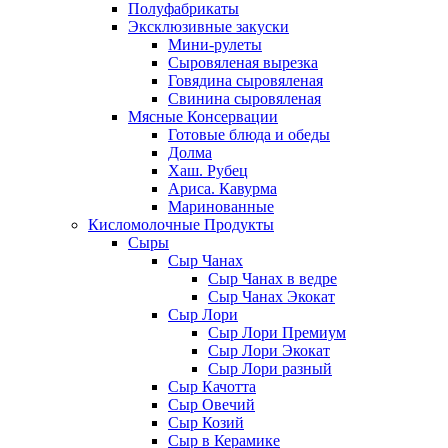
Полуфабрикаты
Эксклюзивные закуски
Мини-рулеты
Сыровяленая вырезка
Говядина сыровяленая
Свинина сыровяленая
Мясные Консервации
Готовые блюда и обеды
Долма
Хаш. Рубец
Ариса. Кавурма
Маринованные
Кисломолочные Продукты
Сыры
Сыр Чанах
Сыр Чанах в ведре
Сыр Чанах Экокат
Сыр Лори
Сыр Лори Премиум
Сыр Лори Экокат
Сыр Лори разный
Сыр Качотта
Сыр Овечий
Сыр Козий
Сыр в Керамике