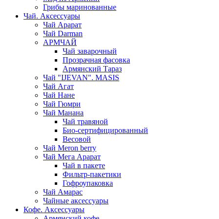
Грибы маринованные
Чай. Аксессуары
Чай Арарат
Чай Darman
АРМЧАЙ
Чай заварочный
Прозрачная фасовка
Армянский Тараз
Чай "IJEVAN". MASIS
Чай Агат
Чай Нане
Чай Гюмри
Чай Манана
Чай травяной
Био-сертифицированный
Весовой
Чай Meron berry
Чай Мега Арарат
Чай в пакете
Фильтр-пакетики
Гофроупаковка
Чай Амарас
Чайные аксессуары
Кофе. Аксессуары
Армянский кофе