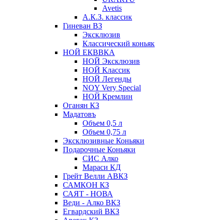
Avetis
А.К.З. классик
Гиневан ВЗ
Эксклюзив
Классический коньяк
НОЙ ЕКВВКА
НОЙ Эксклюзив
НОЙ Классик
НОЙ Легенды
NOY Very Speсial
НОЙ Кремлин
Оганян КЗ
Мадатовъ
Объем 0,5 л
Объем 0,75 л
Эксклюзивные Коньяки
Подарочные Коньяки
СИС Алко
Мараси КД
Грейт Велли АВКЗ
САМКОН КЗ
САЯТ - НОВА
Веди - Алко ВКЗ
Егвардский ВКЗ