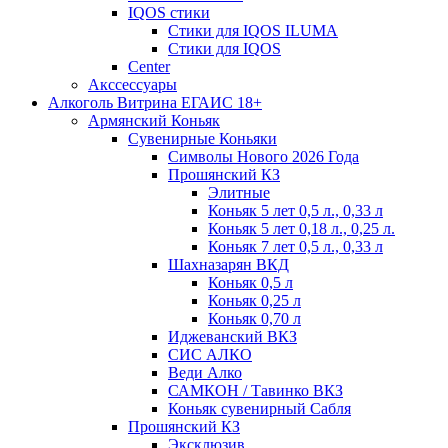
IQOS стики
Стики для IQOS ILUMA
Стики для IQOS
Сenter
Акссессуары
Алкоголь Витрина ЕГАИС 18+
Армянский Коньяк
Сувенирные Коньяки
Символы Нового 2026 Года
Прошянский КЗ
Элитные
Коньяк 5 лет 0,5 л., 0,33 л
Коньяк 5 лет 0,18 л., 0,25 л.
Коньяк 7 лет 0,5 л., 0,33 л
Шахназарян ВКД
Коньяк 0,5 л
Коньяк 0,25 л
Коньяк 0,70 л
Иджеванский ВКЗ
СИС АЛКО
Веди Алко
САМКОН / Тавинко ВКЗ
Коньяк сувенирный Сабля
Прошянский КЗ
Эксклюзив