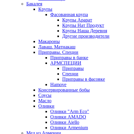
Бакалея
Крупы
Фасованная крупа
Крупы Арарат
Крупы Нат Продукт
Крупы Наша Деревня
Другие производители
Макароны
Лаваш. Матнакаш
Приправы. Специи
Приправы в банке
АРМСПЕЦИИ
Приправы
Специи
Приправы в фасовке
Hamove
Консервированные бобы
Соусы
Масло
Оливки
Оливки "Arm Eco"
Оливки AMADO
Оливки Aiello
Оливки Armenium
Мед из Армении