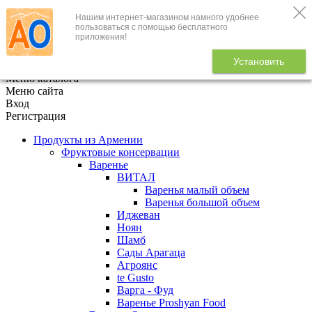
Нашим интернет-магазином намного удобнее
+7 (495) 646-888-1
пользоваться с помощью бесплатного
приложения!
В корзине
0
товаров
Установить
x
Меню каталога
Меню сайта
Вход
Регистрация
Продукты из Армении
Фруктовые консервации
Варенье
ВИТАЛ
Варенья малый объем
Варенья большой объем
Иджеван
Ноян
Шамб
Сады Арагаца
Агроянс
te Gusto
Варга - Фуд
Варенье Proshyan Food