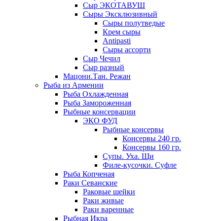
Сыр ЭКОТАВУШ
Сыры Эксклюзивный
Сыры полутведые
Крем сыры
Antipasti
Сыры ассорти
Сыр Чечил
Сыр разный
Мацони.Тан. Режан
Рыба из Армении
Рыба Охлажденная
Рыба Замороженная
Рыбные консервации
ЭКО ФУД
Рыбные консервы
Консервы 240 гр.
Консервы 160 гр.
Супы. Уха. Щи
Филе-кусочки. Суфле
Рыба Копченая
Раки Севанские
Раковые шейки
Раки живые
Раки варенные
Рыбная Икра