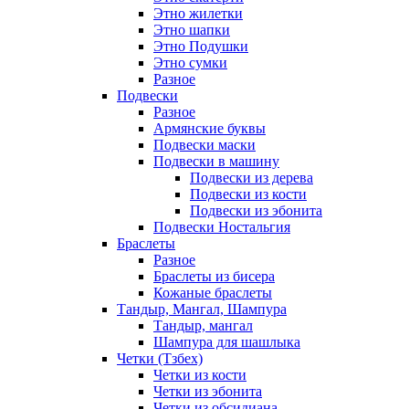
Этно жилетки
Этно шапки
Этно Подушки
Этно сумки
Разное
Подвески
Разное
Армянские буквы
Подвески маски
Подвески в машину
Подвески из дерева
Подвески из кости
Подвески из эбонита
Подвески Ностальгия
Браслеты
Разное
Браслеты из бисера
Кожаные браслеты
Тандыр, Мангал, Шампура
Тандыр, мангал
Шампура для шашлыка
Четки (Тзбех)
Четки из кости
Четки из эбонита
Четки из обсидиана