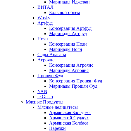
Маринады Иджеван
ВИТАЛ
Большой объем
Wosky
Артфуд
Консервация Артфуд
Маринады Артфуд
Ноян
Консервация Ноян
Маринады Ноян
Сады Арагаца
Агроянс
Консервация Агроянс
Маринады Агроянс
Прошян Фуд
Консервация Прошян Фуд
Маринады Прошян Фуд
YAN
te Gusto
Мясные Продукты
Мясные деликатесы
Армянская Бастурма
Армянский Суджух
Армянская Колбаса
Нарезки