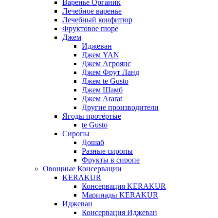
Варенье Органик
Лечебное варенье
Лечебный конфитюр
Фруктовое пюре
Джем
Иджеван
Джем YAN
Джем Агроянс
Джем Фрут Ланд
Джем te Gusto
Джем Шамб
Джем Ararat
Другие производители
Ягоды протёртые
te Gusto
Сиропы
Дошаб
Разные сиропы
Фрукты в сиропе
Овощные Консервации
KERAKUR
Консервация KERAKUR
Маринады KERAKUR
Иджеван
Консервация Иджеван