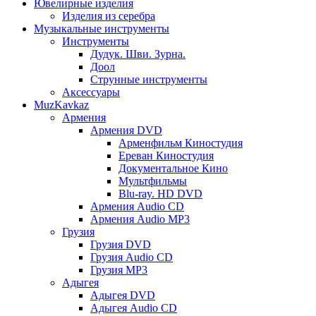
Ювелирные изделия
Изделия из серебра
Музыкальные инструменты
Инструменты
Дудук. Шви. Зурна.
Доол
Струнные инструменты
Аксессуары
MuzKavkaz
Армения
Армения DVD
Арменфильм Киностудия
Ереван Киностудия
Документальное Кино
Мультфильмы
Blu-ray. HD DVD
Армения Audio CD
Армения Audio MP3
Грузия
Грузия DVD
Грузия Audio CD
Грузия MP3
Адыгея
Адыгея DVD
Адыгея Audio CD