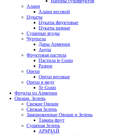
Наборы сухофруктов
Алани
Алани весовой
Цукаты
Цукаты фруктовые
Цукаты разные
Сушеные ягоды
Чурчхела
Дары Армении
Ануш
Фруктовая пастила
Пастила te Gusto
Разное
Орехи
Орехи весовые
Орехи в меду
Te Gusto
Фрукты из Армении
Овощи. Зелень
Свежие Овощи
Свежая Зелень
Замороженные Овощи и Зелень
Тамара фрут
Сушеная Зелень
АРМЧАЙ