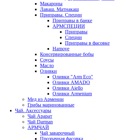
Макароны
Лаваш. Матнакаш
Приправы. Специи
Приправы в банке
АРМСПЕЦИИ
Приправы
Специи
Приправы в фасовке
Hamove
Консервированные бобы
Соусы
Масло
Оливки
Оливки "Arm Eco"
Оливки AMADO
Оливки Aiello
Оливки Armenium
Мед из Армении
Грибы маринованные
Чай. Аксессуары
Чай Арарат
Чай Darman
АРМЧАЙ
Чай заварочный
Прозрачная фасовка