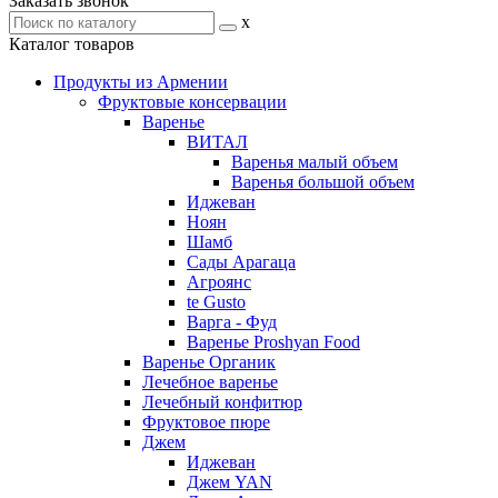
Заказать звонок
x
Каталог товаров
Продукты из Армении
Фруктовые консервации
Варенье
ВИТАЛ
Варенья малый объем
Варенья большой объем
Иджеван
Ноян
Шамб
Сады Арагаца
Агроянс
te Gusto
Варга - Фуд
Варенье Proshyan Food
Варенье Органик
Лечебное варенье
Лечебный конфитюр
Фруктовое пюре
Джем
Иджеван
Джем YAN