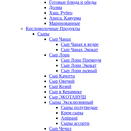
Готовые блюда и обеды
Долма
Хаш. Рубец
Ариса. Кавурма
Маринованные
Кисломолочные Продукты
Сыры
Сыр Чанах
Сыр Чанах в ведре
Сыр Чанах Экокат
Сыр Лори
Сыр Лори Премиум
Сыр Лори Экокат
Сыр Лори разный
Сыр Качотта
Сыр Овечий
Сыр Козий
Сыр в Керамике
Сыр ЭКОТАВУШ
Сыры Эксклюзивный
Сыры полутведые
Крем сыры
Antipasti
Сыры ассорти
Сыр Чечил