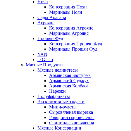
Ноян
Консервация Ноян
Маринады Ноян
Сады Арагаца
Агроянс
Консервация Агроянс
Маринады Агроянс
Прошян Фуд
Консервация Прошян Фуд
Маринады Прошян Фуд
YAN
te Gusto
Мясные Продукты
Мясные деликатесы
Армянская Бастурма
Армянский Суджух
Армянская Колбаса
Нарезки
Полуфабрикаты
Эксклюзивные закуски
Мини-рулеты
Сыровяленая вырезка
Говядина сыровяленая
Свинина сыровяленая
Мясные Консервации