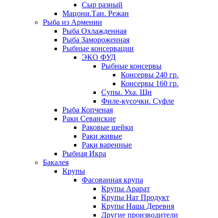
Сыр разный
Мацони.Тан. Режан
Рыба из Армении
Рыба Охлажденная
Рыба Замороженная
Рыбные консервации
ЭКО ФУД
Рыбные консервы
Консервы 240 гр.
Консервы 160 гр.
Супы. Уха. Щи
Филе-кусочки. Суфле
Рыба Копченая
Раки Севанские
Раковые шейки
Раки живые
Раки варенные
Рыбная Икра
Бакалея
Крупы
Фасованная крупа
Крупы Арарат
Крупы Нат Продукт
Крупы Наша Деревня
Другие производители