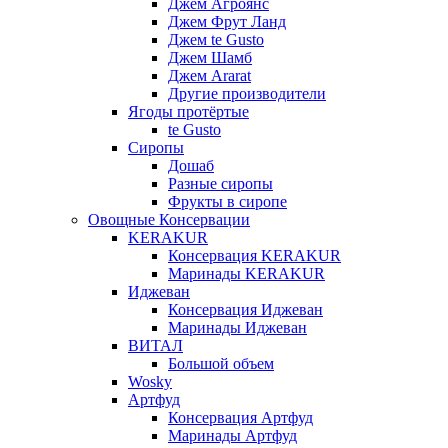
Джем Агроянс
Джем Фрут Ланд
Джем te Gusto
Джем Шамб
Джем Ararat
Другие производители
Ягоды протёртые
te Gusto
Сиропы
Дошаб
Разные сиропы
Фрукты в сиропе
Овощные Консервации
KERAKUR
Консервация KERAKUR
Маринады KERAKUR
Иджеван
Консервация Иджеван
Маринады Иджеван
ВИТАЛ
Большой объем
Wosky
Артфуд
Консервация Артфуд
Маринады Артфуд