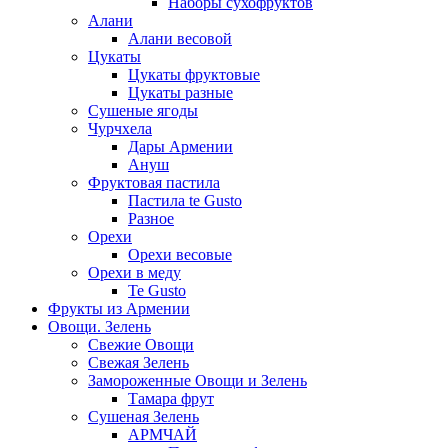
Наборы сухофруктов
Алани
Алани весовой
Цукаты
Цукаты фруктовые
Цукаты разные
Сушеные ягоды
Чурчхела
Дары Армении
Ануш
Фруктовая пастила
Пастила te Gusto
Разное
Орехи
Орехи весовые
Орехи в меду
Te Gusto
Фрукты из Армении
Овощи. Зелень
Свежие Овощи
Свежая Зелень
Замороженные Овощи и Зелень
Тамара фрут
Сушеная Зелень
АРМЧАЙ