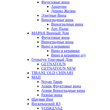
Фруктовые вина
Арцруни
Дерево Жизни
Элитные Вина
Виноградные вина
Виноградные вина
Арт Палас
МАРАН Винный Дом
Фруктовые вина
Виноградные вина
Вино в керамике
Вино в керамике
Вино в керамике п/у
Гетнатун Торговый Дом
GETNATOUN
GETNATOUN NEW
TIRANI. OLD CHINARI
МАП
Noyan Tapan
Arame Фруктовые вина
Arame Виноградные вина
Разные вина
Шаумян Вин
Воскевазский ВЗ
VOSKEVAZ