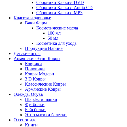
Сборники Кавказа DVD
Сборники Кавказа Audio CD
Сборники Кавказа MP3
Красота и здоровье
Ваки Фарм
Косметические масла
100 мл
50 мл
Косметика для ухода
Продукция Наринэ
Детские игры
Армянские Этно Ковры
Коврики
Половики
Ковры Модерн
3 D Ковры
Классические Ковры
Армянские Ковры
Одежда. Обувь
Шарфы и шапки
Футболки
Бейсболки
Этно масики балетки
О геноциде
Книги