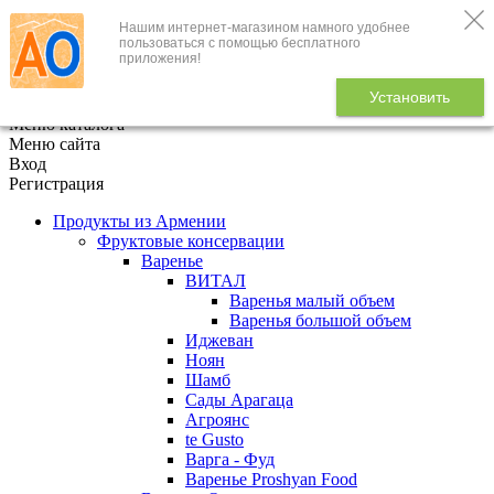
Нашим интернет-магазином намного удобнее
+7 (495) 646-888-1
пользоваться с помощью бесплатного
приложения!
В корзине
0
товаров
Установить
x
Меню каталога
Меню сайта
Вход
Регистрация
Продукты из Армении
Фруктовые консервации
Варенье
ВИТАЛ
Варенья малый объем
Варенья большой объем
Иджеван
Ноян
Шамб
Сады Арагаца
Агроянс
te Gusto
Варга - Фуд
Варенье Proshyan Food