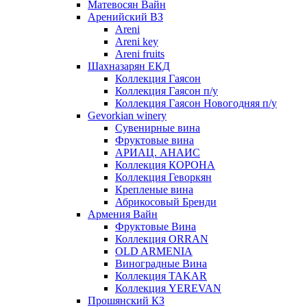
Матевосян Вайн
Аренийский ВЗ
Areni
Areni key
Areni fruits
Шахназарян ЕКД
Коллекция Гаясон
Коллекция Гаясон п/у
Коллекция Гаясон Новогодняя п/у
Gevorkian winery
Сувенирные вина
Фруктовые вина
АРИАЦ. АНАИС
Коллекция КОРОНА
Коллекция Геворкян
Крепленые вина
Абрикосовый Бренди
Армения Вайн
Фруктовые Вина
Коллекция ORRAN
OLD ARMENIA
Виноградные Вина
Коллекция TAKAR
Коллекция YEREVAN
Прошянский КЗ