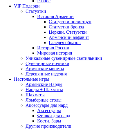
Разное
VIP Подарки
Статуэтки
История Армении
Статуэтки полистоун
Статуэтки бронза
Церкви. Статуэтки
Армянский алфавит
Галерея образов
История России
Мировая история
Уникальные сувенирные светильники
Сувенирные ночники
Армянские монеты
Деревянные изделия
Настольные игры
Армянские Нарды
Нарды + Шахматы
Шахматы
Ломберные столы
Аксессуары для нард
Аксессуары
Фишки для нард
Кости. Зары
Другие производители