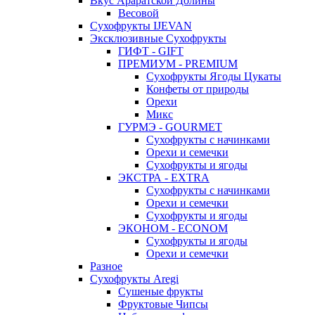
Вкус Араратской Долины
Весовой
Сухофрукты IJEVAN
Эксклюзивные Сухофрукты
ГИФТ - GIFT
ПРЕМИУМ - PREMIUM
Сухофрукты Ягоды Цукаты
Конфеты от природы
Орехи
Микс
ГУРМЭ - GOURMET
Сухофрукты с начинками
Орехи и семечки
Сухофрукты и ягоды
ЭКСТРА - EXTRA
Сухофрукты с начинками
Орехи и семечки
Сухофрукты и ягоды
ЭКОНОМ - ECONOM
Сухофрукты и ягоды
Орехи и семечки
Разное
Сухофрукты Aregi
Сушеные фрукты
Фруктовые Чипсы