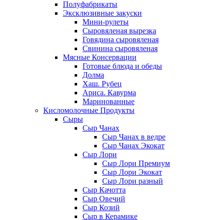
Полуфабрикаты
Эксклюзивные закуски
Мини-рулеты
Сыровяленая вырезка
Говядина сыровяленая
Свинина сыровяленая
Мясные Консервации
Готовые блюда и обеды
Долма
Хаш. Рубец
Ариса. Кавурма
Маринованные
Кисломолочные Продукты
Сыры
Сыр Чанах
Сыр Чанах в ведре
Сыр Чанах Экокат
Сыр Лори
Сыр Лори Премиум
Сыр Лори Экокат
Сыр Лори разный
Сыр Качотта
Сыр Овечий
Сыр Козий
Сыр в Керамике