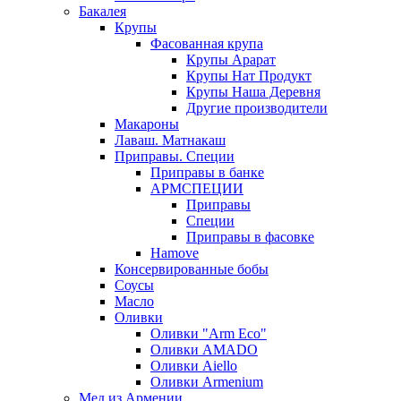
Бакалея
Крупы
Фасованная крупа
Крупы Арарат
Крупы Нат Продукт
Крупы Наша Деревня
Другие производители
Макароны
Лаваш. Матнакаш
Приправы. Специи
Приправы в банке
АРМСПЕЦИИ
Приправы
Специи
Приправы в фасовке
Hamove
Консервированные бобы
Соусы
Масло
Оливки
Оливки "Arm Eco"
Оливки AMADO
Оливки Aiello
Оливки Armenium
Мед из Армении