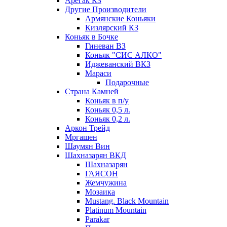
Арегак КЗ
Другие Производители
Армянские Коньяки
Кизлярский КЗ
Коньяк в Бочке
Гиневан ВЗ
Коньяк "СИС АЛКО"
Иджеванский ВКЗ
Мараси
Подарочные
Страна Камней
Коньяк в п/у
Коньяк 0,5 л.
Коньяк 0,2 л.
Аркон Трейд
Мргашен
Шаумян Вин
Шахназарян ВКД
Шахназарян
ГАЯСОН
Жемчужина
Мозаика
Mustang. Black Mountain
Platinum Mountain
Parakar