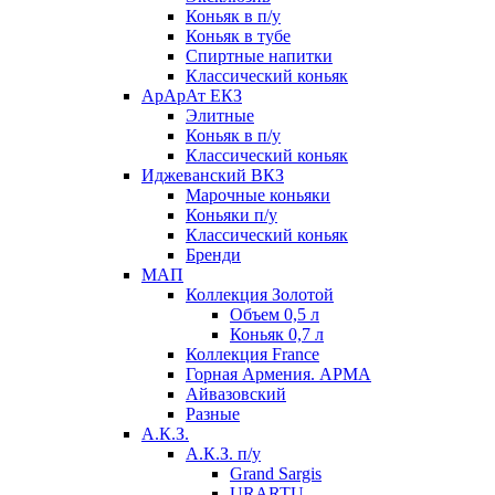
Коньяк в п/у
Коньяк в тубе
Спиртные напитки
Классический коньяк
АрАрАт ЕКЗ
Элитные
Коньяк в п/у
Классический коньяк
Иджеванский ВКЗ
Марочные коньяки
Коньяки п/у
Классический коньяк
Бренди
МАП
Коллекция Золотой
Объем 0,5 л
Коньяк 0,7 л
Коллекция France
Горная Армения. АРМА
Айвазовский
Разные
А.К.З.
А.К.З. п/у
Grand Sargis
URARTU