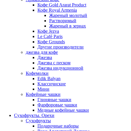
Кофе Gold Ararat Product
Кофе Royal Armenia
Жареный молотый
Растворимый
Жареный в зернах
Кофе Jezva
Le Café Paris
Кофе Grounds
Другие производители
джезва для кофе
Джезва
Джезва с песком
Джезва индукционной
Кофемолки
Edik Balyan
Классичиские
Мини
Кофейные чашки
Глиняные чашки
Фарфоровые чашки
Медные кофейные чашки
Сухофрукты. Орехи
Сухофрукты
Подарочные наборы