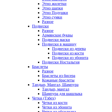
Этно жилетки
Этно шапки
Этно Подушки
Этно сумки
Разное
Подвески
Разное
Армянские буквы
Подвески маски
Подвески в машину
Подвески из дерева
Подвески из кости
Подвески из эбонита
Подвески Ностальгия
Браслеты
Разное
Браслеты из бисера
Кожаные браслеты
Тандыр, Мангал, Шампура
Тандыр, мангал
Шампура для шашлыка
Четки (Тзбех)
Четки из кости
Четки из эбонита
Четки из обсидиана