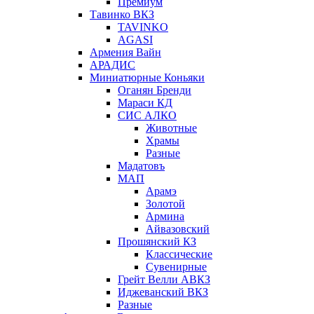
Премиум
Тавинко ВКЗ
TAVINKO
AGASI
Армения Вайн
АРАДИС
Миниатюрные Коньяки
Оганян Бренди
Мараси КД
СИС АЛКО
Животные
Храмы
Разные
Мадатовъ
МАП
Арамэ
Золотой
Армина
Айвазовский
Прошянский КЗ
Классические
Сувенирные
Грейт Велли АВКЗ
Иджеванский ВКЗ
Разные