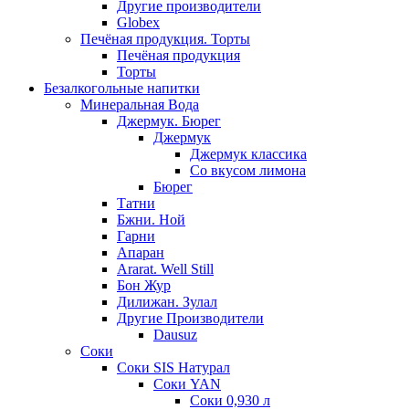
Другие производители
Globex
Печёная продукция. Торты
Печёная продукция
Торты
Безалкогольные напитки
Минеральная Вода
Джермук. Бюрег
Джермук
Джермук классика
Со вкусом лимона
Бюрег
Татни
Бжни. Ной
Гарни
Апаран
Ararat. Well Still
Бон Жур
Дилижан. Зулал
Другие Производители
Dausuz
Соки
Соки SIS Натурал
Соки YAN
Соки 0,930 л