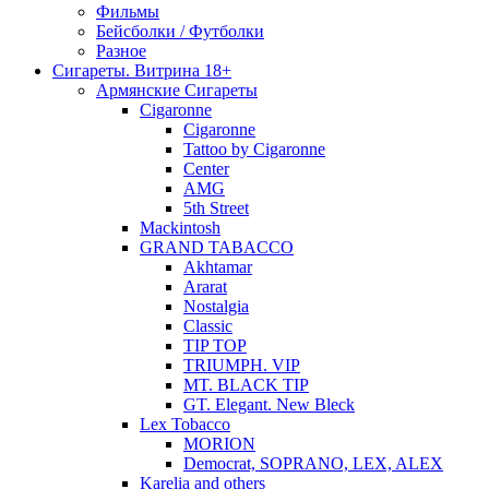
Фильмы
Бейсболки / Футболки
Разное
Сигареты. Витрина 18+
Армянские Сигареты
Cigaronne
Cigaronne
Tattoo by Cigaronne
Center
AMG
5th Street
Mackintosh
GRAND TABACCO
Akhtamar
Ararat
Nostalgia
Classic
TIP TOP
TRIUMPH. VIP
MT. BLACK TIP
GT. Elegant. New Bleck
Lex Tobacco
MORION
Democrat, SOPRANO, LEX, ALEX
Karelia and others