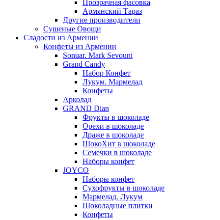
Прозрачная фасовка
Армянский Тараз
Другие производители
Сушеные Овощи
Сладости из Армении
Конфеты из Армении
Sonuar. Mark Sevouni
Grand Candy
Набор Конфет
Лукум. Мармелад
Конфеты
Арколад
GRAND Dian
Фрукты в шоколаде
Орехи в шоколаде
Драже в шоколаде
ШокоХит в шоколаде
Семечки в шоколаде
Наборы конфет
JOYCO
Наборы конфет
Сухофрукты в шоколаде
Мармелад. Лукум
Шоколадные плитки
Конфеты