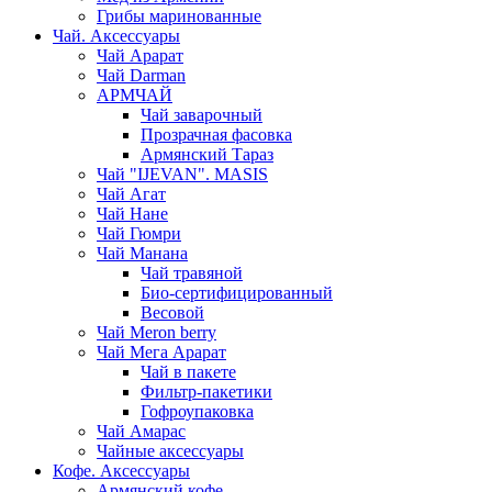
Грибы маринованные
Чай. Аксессуары
Чай Арарат
Чай Darman
АРМЧАЙ
Чай заварочный
Прозрачная фасовка
Армянский Тараз
Чай "IJEVAN". MASIS
Чай Агат
Чай Нане
Чай Гюмри
Чай Манана
Чай травяной
Био-сертифицированный
Весовой
Чай Meron berry
Чай Мега Арарат
Чай в пакете
Фильтр-пакетики
Гофроупаковка
Чай Амарас
Чайные аксессуары
Кофе. Аксессуары
Армянский кофе