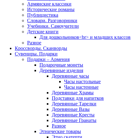
Армянские классики
Исторические романы
Публицистика
Словари. Разговорники
Учебники. Самоучители
Детские книги
Для дошкольников<br> и младших классов
Разное
Кроссворды. Сканворды
Сувениры. Подарки
Подарки – Армения
Подарочные монеты
Деревянные изделия
Деревянные часы
Часы настольные
Часы настенные
Деревянные Храмы
Подставки для напитков
Деревянные Тарелки
Деревянные Вазы
Деревянные Кресты
Деревянные Гранаты
Разное
Этнические товары
Этно скатерти