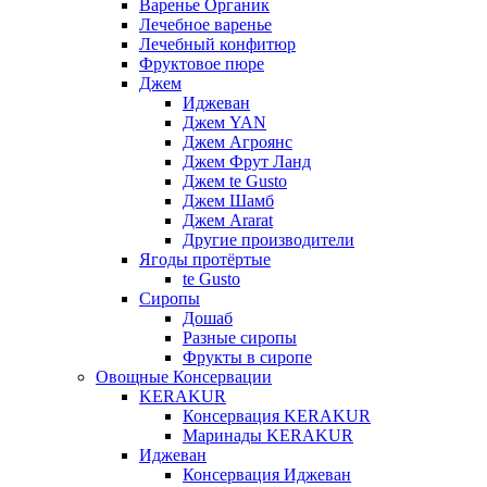
Варенье Органик
Лечебное варенье
Лечебный конфитюр
Фруктовое пюре
Джем
Иджеван
Джем YAN
Джем Агроянс
Джем Фрут Ланд
Джем te Gusto
Джем Шамб
Джем Ararat
Другие производители
Ягоды протёртые
te Gusto
Сиропы
Дошаб
Разные сиропы
Фрукты в сиропе
Овощные Консервации
KERAKUR
Консервация KERAKUR
Маринады KERAKUR
Иджеван
Консервация Иджеван