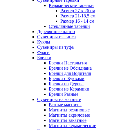
Сувенирные тарелки
Керамические тарелки
Размер 27 х 26 см
Размер 21-18,5 см
Размер 16 - 14 см
Стеклянные тарелки
Деревянные панно
Сувениры из гипса
Куклы
Сувениры из туфа
Флаги
Брелки
Брелки Настальгия
Брелки из Обсидиана
Брелки для Водителя
Брелки с Буквами
Брелки из Дерева
Брелки из Керамики
Брелки Разные
Сувениры на магните
Разные магниты
Магниты резиновые
Магниты акриловые
Магниты закатные
Магниты керамические