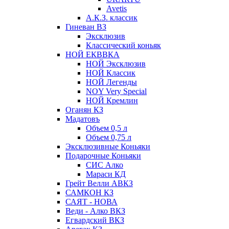
Avetis
А.К.З. классик
Гиневан ВЗ
Эксклюзив
Классический коньяк
НОЙ ЕКВВКА
НОЙ Эксклюзив
НОЙ Классик
НОЙ Легенды
NOY Very Speсial
НОЙ Кремлин
Оганян КЗ
Мадатовъ
Объем 0,5 л
Объем 0,75 л
Эксклюзивные Коньяки
Подарочные Коньяки
СИС Алко
Мараси КД
Грейт Велли АВКЗ
САМКОН КЗ
САЯТ - НОВА
Веди - Алко ВКЗ
Егвардский ВКЗ