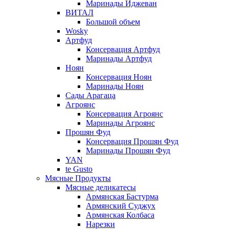
Маринады Иджеван
ВИТАЛ
Большой объем
Wosky
Артфуд
Консервация Артфуд
Маринады Артфуд
Ноян
Консервация Ноян
Маринады Ноян
Сады Арагаца
Агроянс
Консервация Агроянс
Маринады Агроянс
Прошян Фуд
Консервация Прошян Фуд
Маринады Прошян Фуд
YAN
te Gusto
Мясные Продукты
Мясные деликатесы
Армянская Бастурма
Армянский Суджух
Армянская Колбаса
Нарезки