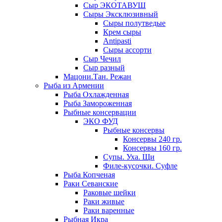
Сыр ЭКОТАВУШ
Сыры Эксклюзивный
Сыры полутведые
Крем сыры
Antipasti
Сыры ассорти
Сыр Чечил
Сыр разный
Мацони.Тан. Режан
Рыба из Армении
Рыба Охлажденная
Рыба Замороженная
Рыбные консервации
ЭКО ФУД
Рыбные консервы
Консервы 240 гр.
Консервы 160 гр.
Супы. Уха. Щи
Филе-кусочки. Суфле
Рыба Копченая
Раки Севанские
Раковые шейки
Раки живые
Раки варенные
Рыбная Икра