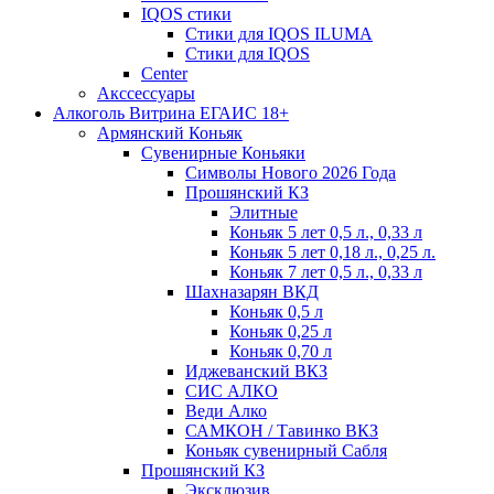
IQOS стики
Стики для IQOS ILUMA
Стики для IQOS
Сenter
Акссессуары
Алкоголь Витрина ЕГАИС 18+
Армянский Коньяк
Сувенирные Коньяки
Символы Нового 2026 Года
Прошянский КЗ
Элитные
Коньяк 5 лет 0,5 л., 0,33 л
Коньяк 5 лет 0,18 л., 0,25 л.
Коньяк 7 лет 0,5 л., 0,33 л
Шахназарян ВКД
Коньяк 0,5 л
Коньяк 0,25 л
Коньяк 0,70 л
Иджеванский ВКЗ
СИС АЛКО
Веди Алко
САМКОН / Тавинко ВКЗ
Коньяк сувенирный Сабля
Прошянский КЗ
Эксклюзив