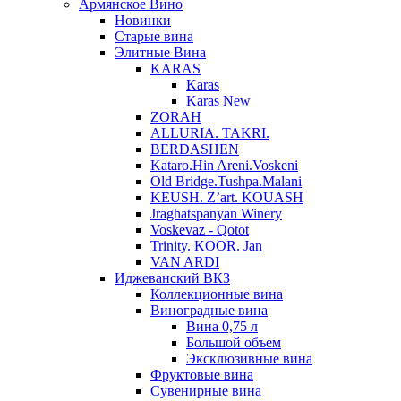
Армянское Вино
Новинки
Старые вина
Элитные Вина
KARAS
Karas
Karas New
ZORAH
ALLURIA. TAKRI.
BERDASHEN
Kataro.Hin Areni.Voskeni
Old Bridge.Tushpa.Malani
KEUSH. Z’art. KOUASH
Jraghatspanyan Winery
Voskevaz - Qotot
Trinity. KOOR. Jan
VAN ARDI
Иджеванский ВКЗ
Коллекционные вина
Виноградные вина
Вина 0,75 л
Большой объем
Эксклюзивные вина
Фруктовые вина
Cувенирные вина