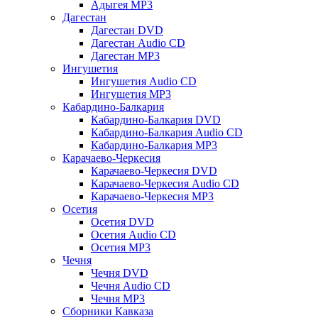
Адыгея MP3
Дагестан
Дагестан DVD
Дагестан Audio CD
Дагестан MP3
Ингушетия
Ингушетия Audio CD
Ингушетия MP3
Кабардино-Балкария
Кабардино-Балкария DVD
Кабардино-Балкария Audio CD
Кабардино-Балкария MP3
Карачаево-Черкесия
Карачаево-Черкесия DVD
Карачаево-Черкесия Audio CD
Карачаево-Черкесия MP3
Осетия
Осетия DVD
Осетия Audio CD
Осетия MP3
Чечня
Чечня DVD
Чечня Audio CD
Чечня MP3
Сборники Кавказа