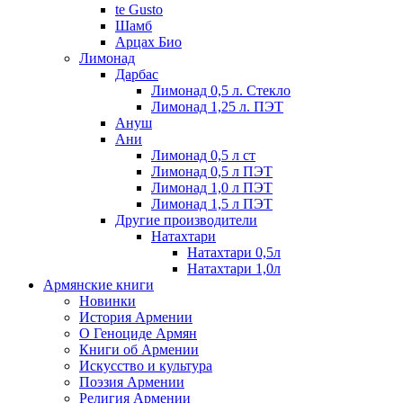
te Gusto
Шамб
Арцах Био
Лимонад
Дарбас
Лимонад 0,5 л. Стекло
Лимонад 1,25 л. ПЭТ
Ануш
Ани
Лимонад 0,5 л ст
Лимонад 0,5 л ПЭТ
Лимонад 1,0 л ПЭТ
Лимонад 1,5 л ПЭТ
Другие производители
Натахтари
Натахтари 0,5л
Натахтари 1,0л
Армянские книги
Новинки
История Армении
О Геноциде Армян
Книги об Армении
Иcкусство и культура
Поэзия Армении
Религия Армении