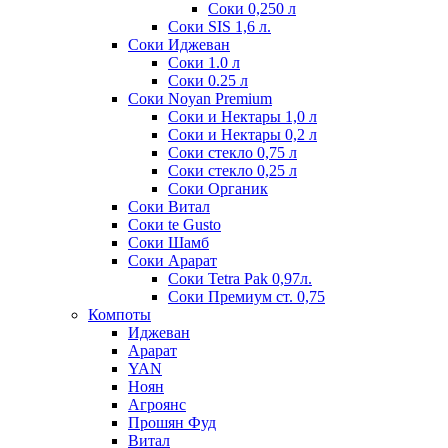
Соки 0,250 л
Соки SIS 1,6 л.
Соки Иджеван
Соки 1.0 л
Соки 0.25 л
Соки Noyan Premium
Соки и Нектары 1,0 л
Соки и Нектары 0,2 л
Соки стекло 0,75 л
Соки стекло 0,25 л
Соки Органик
Соки Витал
Соки te Gusto
Соки Шамб
Соки Арарат
Соки Tetra Pak 0,97л.
Соки Премиум ст. 0,75
Компоты
Иджеван
Арарат
YAN
Ноян
Агроянс
Прошян Фуд
Витал