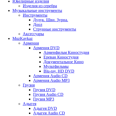
Ювелирные изделия
Изделия из серебра
Музыкальные инструменты
Инструменты
Дудук. Шви. Зурна.
Доол
Струнные инструменты
Аксессуары
MuzKavkaz
Армения
Армения DVD
Арменфильм Киностудия
Ереван Киностудия
Документальное Кино
Мультфильмы
Blu-ray. HD DVD
Армения Audio CD
Армения Audio MP3
Грузия
Грузия DVD
Грузия Audio CD
Грузия MP3
Адыгея
Адыгея DVD
Адыгея Audio CD