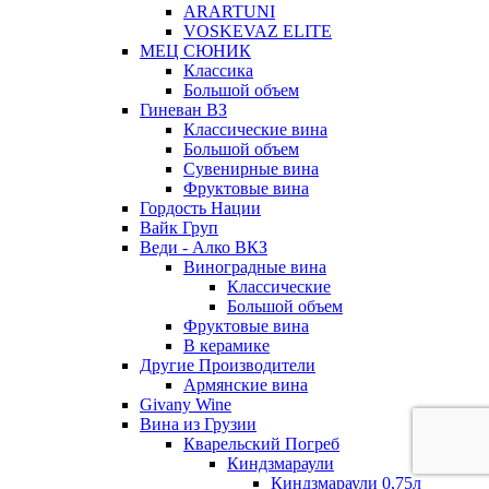
ARARTUNI
VOSKEVAZ ELITE
МЕЦ СЮНИК
Классика
Большой объем
Гиневан ВЗ
Классические вина
Большой объем
Сувенирные вина
Фруктовые вина
Гордость Нации
Вайк Груп
Веди - Алко ВКЗ
Виноградные вина
Классические
Большой объем
Фруктовые вина
В керамике
Другие Производители
Армянские вина
Givany Wine
Вина из Грузии
Кварельский Погреб
Киндзмараули
Киндзмараули 0,75л